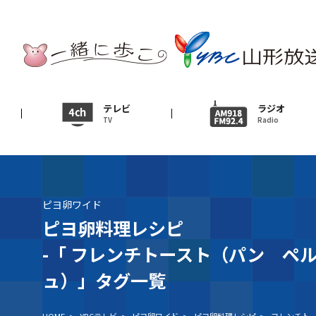
テレビ
TV
ニュース
テレビ
ラジオ
TV
Radio
News
イベント
Event
ピヨ卵ワイド
ＹＢＣオンデマンド
ピヨ卵料理レシピ
-「
フレンチトースト（パン ペ
ュ）」タグ一覧