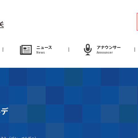
ラジオ
Radio
アナウンサー
ニュース
アナウンサー
News
Announcer
Announcer
試写会・プレゼ
Present
やまがた情熱市場
ルデ