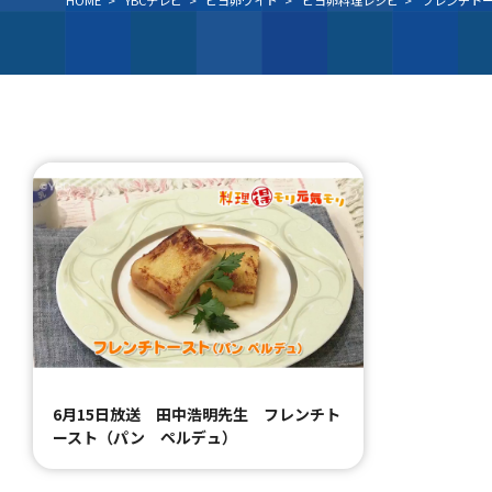
HOME
>
YBCテレビ
>
ピヨ卵ワイド
>
ピヨ卵料理レシピ
>
フレンチト
6月15日放送 田中浩明先生 フレンチト
ースト（パン ペルデュ）