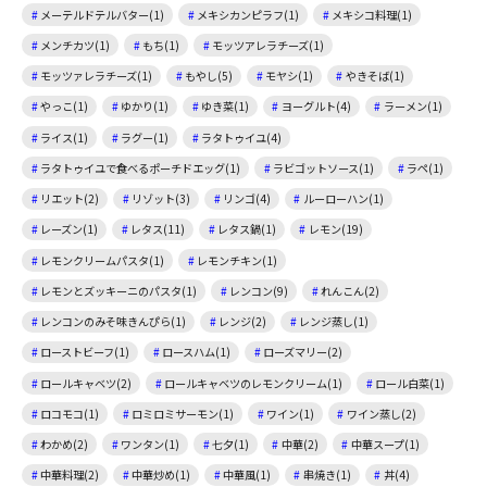
メーテルドテルバター(1)
メキシカンピラフ(1)
メキシコ料理(1)
メンチカツ(1)
もち(1)
モッツアレラチーズ(1)
モッツァレラチーズ(1)
もやし(5)
モヤシ(1)
やきそば(1)
やっこ(1)
ゆかり(1)
ゆき菜(1)
ヨーグルト(4)
ラーメン(1)
ライス(1)
ラグー(1)
ラタトゥイユ(4)
ラタトゥイユで食べるポーチドエッグ(1)
ラビゴットソース(1)
ラペ(1)
リエット(2)
リゾット(3)
リンゴ(4)
ルーローハン(1)
レーズン(1)
レタス(11)
レタス鍋(1)
レモン(19)
レモンクリームパスタ(1)
レモンチキン(1)
レモンとズッキーニのパスタ(1)
レンコン(9)
れんこん(2)
レンコンのみそ味きんぴら(1)
レンジ(2)
レンジ蒸し(1)
ローストビーフ(1)
ロースハム(1)
ローズマリー(2)
ロールキャベツ(2)
ロールキャベツのレモンクリーム(1)
ロール白菜(1)
ロコモコ(1)
ロミロミサーモン(1)
ワイン(1)
ワイン蒸し(2)
わかめ(2)
ワンタン(1)
七夕(1)
中華(2)
中華スープ(1)
中華料理(2)
中華炒め(1)
中華風(1)
串焼き(1)
丼(4)