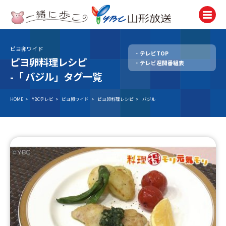
ピヨ卵ワイド
テレビTOP
テレビ
ピヨ卵料理レシピ
テレビ週間番組表
TV
-「
バジル」タグ一覧
ラジオ
Radio
HOME
>
YBCテレビ
>
ピヨ卵ワイド
>
ピヨ卵料理レシピ
>
バジル
ニュース
News
アナウンサー
Announcer
イベント
Event
試写会・プレゼント
Present