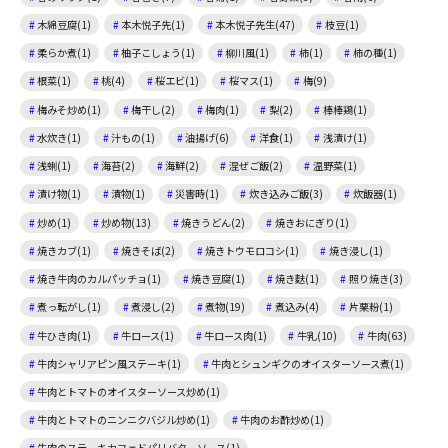
木綿豆腐(1)
本木悦子先(1)
本木悦子先生(47)
枝豆(1)
柔らか煮(1)
柚子こしょう(1)
柳川風(1)
柿(1)
柿の種(1)
根菜(1)
桃(4)
桜エビ(1)
桜マス(1)
梅(9)
梅みそ炒め(1)
梅干し(2)
梅肉(1)
梨(2)
棒棒鶏(1)
水炊き(1)
汁もの(1)
油揚げ(6)
洋食(1)
浅漬け(1)
浅蜊(1)
海苔(2)
海鮮(2)
混ぜご飯(2)
温野菜(1)
漬け物(1)
漬物(1)
災害時(1)
炊き込みご飯(3)
炊飯器(1)
炒め(1)
炒め物(13)
焼きうどん(2)
焼きおにぎり(1)
焼きカブ(1)
焼きそば(2)
焼きトウモロコシ(1)
焼き浸し(1)
焼き牛肉のカルパッチョ(1)
焼き豆腐(1)
焼き麩(1)
照り焼き(3)
煮っ転がし(1)
煮浸し(2)
煮物(19)
煮込み(4)
片栗粉(1)
牛ひき肉(1)
牛ロース(1)
牛ロース肉(1)
牛乳(10)
牛肉(63)
牛肉シャリアピン風ステーキ(1)
牛肉とシュンギクのオイスターソース煮(1)
牛肉とトマトのオイスターソース炒め(1)
牛肉とトマトのニンニクバジル炒め(1)
牛肉のお酢炒め(1)
牛肉のステーキカフェドパリバターソース(1)