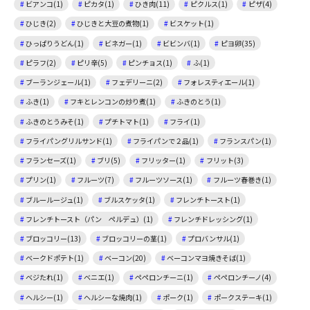
ビアンコ(1)
ピカタ(1)
ひき肉(11)
ピクルス(1)
ピザ(4)
ひじき(2)
ひじきと大豆の煮物(1)
ビスケット(1)
ひっぱりうどん(1)
ビネガー(1)
ビビンバ(1)
ピヨ卵(35)
ピラフ(2)
ピリ辛(5)
ピンチョス(1)
ふ(1)
ブーランジェール(1)
フェデリーニ(2)
フォレスティエール(1)
ふき(1)
フキとレンコンの炒り煮(1)
ふきのとう(1)
ふきのとうみそ(1)
プチトマト(1)
フライ(1)
フライパングリルサンド(1)
フライパンで２品(1)
フランスパン(1)
フランセーズ(1)
ブリ(5)
フリッター(1)
フリット(3)
プリン(1)
フルーツ(7)
フルーツソース(1)
フルーツ春巻き(1)
ブルールージュ(1)
ブルスケッタ(1)
フレンチトースト(1)
フレンチトースト（パン ペルデュ）(1)
フレンチドレッシング(1)
ブロッコリー(13)
ブロッコリーの茎(1)
プロバンサル(1)
ベークドポテト(1)
ベーコン(20)
ベーコンマヨ焼きそば(1)
ベジたれ(1)
ベニエ(1)
ペペロンチーニ(1)
ペペロンチーノ(4)
ヘルシー(1)
ヘルシーな焼肉(1)
ポーク(1)
ポークステーキ(1)