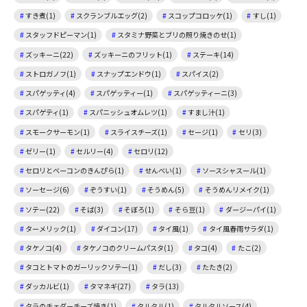
すき煮(1)
スクランブルエッグ(2)
スコップコロッケ(1)
すし(1)
スタッフドピーマン(1)
スタミナ野菜とブリの照り焼きのせ(1)
ズッキーニ(22)
ズッキーニのフリット(1)
ステーキ(14)
ストロガノフ(1)
スナップエンドウ(1)
スパイス(2)
スパゲッティ(4)
スパゲッティー(1)
スパゲッティーニ(3)
スパゲティ(1)
スパニッシュオムレツ(1)
すまし汁(1)
スモークサーモン(1)
スライスチーズ(1)
セージ(1)
セリ(3)
ゼリー(1)
セルリー(4)
セロリ(12)
セロリとベーコンのきんぴら(1)
せんべい(1)
ソースシャスール(1)
ソーセージ(6)
ぞうすい(1)
そうめん(5)
そうめんリメイク(1)
ソテー(22)
そば(3)
そぼろ(1)
そら豆(1)
ダージーパイ(1)
ターメリック(1)
ダイコン(17)
タイ風(1)
タイ風春雨サラダ(1)
タケノコ(4)
タケノコのクリームパスタ(1)
タコ(4)
たこ(2)
タコとトマトのガーリックソテー(1)
だし(3)
たたき(2)
ダッカルビ(1)
タマネギ(27)
タラ(13)
タラのチェダーチーズ焼き(1)
タルタル(1)
タルタルソース(4)