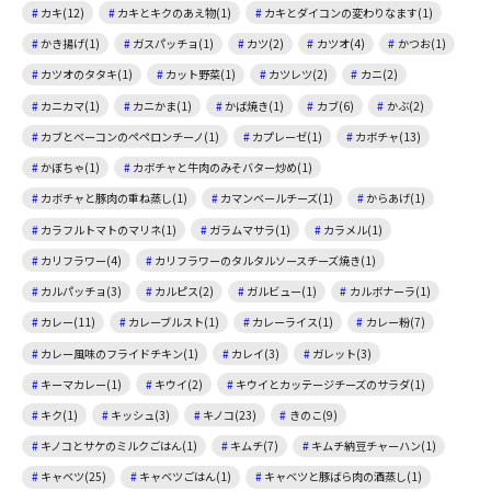
カキ(12)
カキとキクのあえ物(1)
カキとダイコンの変わりなます(1)
かき揚げ(1)
ガスパッチョ(1)
カツ(2)
カツオ(4)
かつお(1)
カツオのタタキ(1)
カット野菜(1)
カツレツ(2)
カニ(2)
カニカマ(1)
カニかま(1)
かば焼き(1)
カブ(6)
かぶ(2)
カブとベーコンのペペロンチーノ(1)
カプレーゼ(1)
カボチャ(13)
かぼちゃ(1)
カボチャと牛肉のみそバター炒め(1)
カボチャと豚肉の重ね蒸し(1)
カマンベールチーズ(1)
からあげ(1)
カラフルトマトのマリネ(1)
ガラムマサラ(1)
カラメル(1)
カリフラワー(4)
カリフラワーのタルタルソースチーズ焼き(1)
カルパッチョ(3)
カルピス(2)
ガルビュー(1)
カルボナーラ(1)
カレー(11)
カレーブルスト(1)
カレーライス(1)
カレー粉(7)
カレー風味のフライドチキン(1)
カレイ(3)
ガレット(3)
キーマカレー(1)
キウイ(2)
キウイとカッテージチーズのサラダ(1)
キク(1)
キッシュ(3)
キノコ(23)
きのこ(9)
キノコとサケのミルクごはん(1)
キムチ(7)
キムチ納豆チャーハン(1)
キャベツ(25)
キャベツごはん(1)
キャベツと豚ばら肉の酒蒸し(1)