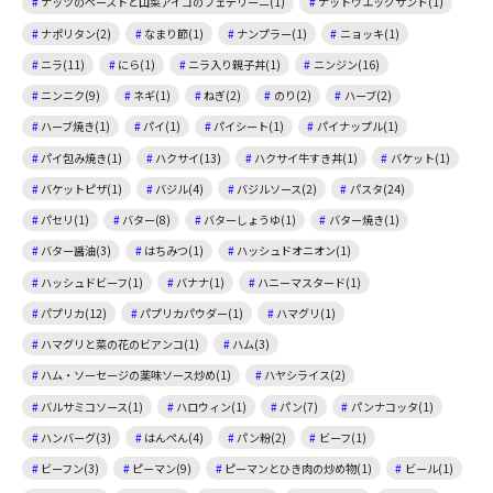
ナッツのペーストと山菜アイコのフェデリーニ(1)
ナットウエッグサンド(1)
ナポリタン(2)
なまり節(1)
ナンプラー(1)
ニョッキ(1)
ニラ(11)
にら(1)
ニラ入り親子丼(1)
ニンジン(16)
ニンニク(9)
ネギ(1)
ねぎ(2)
のり(2)
ハーブ(2)
ハーブ焼き(1)
パイ(1)
パイシート(1)
パイナップル(1)
パイ包み焼き(1)
ハクサイ(13)
ハクサイ牛すき丼(1)
バケット(1)
バケットピザ(1)
バジル(4)
バジルソース(2)
パスタ(24)
パセリ(1)
バター(8)
バターしょうゆ(1)
バター焼き(1)
バター醤油(3)
はちみつ(1)
ハッシュドオニオン(1)
ハッシュドビーフ(1)
バナナ(1)
ハニーマスタード(1)
パプリカ(12)
パプリカパウダー(1)
ハマグリ(1)
ハマグリと菜の花のビアンコ(1)
ハム(3)
ハム・ソーセージの薬味ソース炒め(1)
ハヤシライス(2)
バルサミコソース(1)
ハロウィン(1)
パン(7)
パンナコッタ(1)
ハンバーグ(3)
はんぺん(4)
パン粉(2)
ビーフ(1)
ビーフン(3)
ピーマン(9)
ピーマンとひき肉の炒め物(1)
ビール(1)