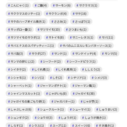
こんにゃく(1)
ご飯(4)
サーモン(6)
サクラマス(1)
サクラマスのソテー(1)
サクランボ(4)
サケ(16)
サケのハーブオイル焼き(1)
ささみ(1)
さっぱり(1)
サッポロ一番(1)
サツマイモ(10)
さつまいも(1)
サツマイモのサラダ(1)
サトイモ(8)
サニーレタス(1)
サバ(11)
サバとナスのスパゲッティーニ(1)
サバのムニエルレモンバターソース(1)
サバ缶(3)
サラダ(27)
サンド(1)
サンドイッチ(4)
サンマ(5)
サンマの卵とじ(2)
シーフード(2)
シーフードピラフ(1)
シイタケ(2)
しぐれ煮(1)
しぐれ煮丼(1)
ししとう(2)
シシャモ(1)
シソ(1)
しそ(2)
シチリア(1)
シメジ(3)
シャーベット(1)
ジャーマンポテト(1)
ジャーマン風(1)
シャインマスカット(1)
じゃがいも(8)
ジャガイモ(38)
ジャガイモの巣ごもり卵(1)
ジャガバター(1)
じゃが芋(1)
しゃぶしゃぶ(6)
シュークルート(1)
シューマイ(1)
しゅうまい(2)
シュンギク(2)
ショウガ(3)
しょうが(1)
しょうが焼き(1)
しらす(1)
シラス(1)
スープ(11)
スイーツ(6)
すき焼き(1)