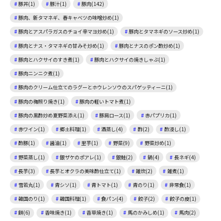
豚丼(1)
豚汁(1)
豚肉(142)
豚肉、新タマネギ、春キャベツの味噌炒め(1)
豚肉とアスパラガスのチョイ辛マヨ炒め(1)
豚肉とタマネギのソース炒め(1)
豚肉とナス・タマネギの甘みそ炒め(1)
豚肉とナスのポン酢炒め(1)
豚肉とハクサイのすき煮(1)
豚肉とハクサイの焼きしゃぶ(1)
豚肉ニンニク煮(1)
豚肉のクリーム仕立てのラグーとホウレンソウのスパゲッティーニ(1)
豚肉の梅照り焼き(1)
豚肉の軽いトマト煮(1)
豚肉の黒酢炒め夏野菜添え(1)
豚肩ロース(1)
赤パプリカ(1)
赤ワイン(1)
郷土料理(1)
酒蒸し(4)
酢(2)
酢浸し(1)
酢豚(1)
醤油(1)
里芋(1)
野菜(9)
野菜炒め(1)
野菜蒸し(1)
銀ザケのポアレ(1)
銀鮭(2)
鍋(4)
長ネギ(4)
長芋(3)
長芋とオクラの美味酢仕立て(1)
雑炊(2)
雑煮(1)
雪若丸(1)
青シソ(1)
青トマト(1)
青のり(1)
非常食(1)
韓国のり(1)
韓国料理(1)
食パン(4)
餃子(2)
餃子の皮(1)
餅(6)
香味焼き(1)
香草焼き(1)
馬のかみしめ(1)
馬肉(2)