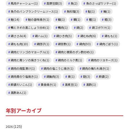
馬肉チャーシュー(1)
高野豆腐(3)
魚(2)
魚のさっぱりソテー(1)
魚介のバンブランクリームソース(1)
魚料理(3)
鮎(1)
鮪(1)
鮭(14)
鮭の香味焼き(1)
鯖(1)
鯛(1)
鰹(1)
鱈(3)
鴨とネギの黒こしょう炒め(1)
鴨肉(1)
鶏(2)
鶏ゴボウ汁(1)
鶏ささみ(4)
鶏ハム(1)
鶏ひき肉(5)
鶏むね肉(6)
鶏もも(1)
鶏もも肉(10)
鶏団子(1)
鶏甘酢(1)
鶏肉(93)
鶏肉ごぼう(1)
鶏肉とリンゴのマヨーグル(1)
鶏肉と根菜のポン酢炒め(1)
鶏肉と青シソの焼きつくね(1)
鶏肉のミルク煮(1)
鶏肉のリヨネーズ(1)
鶏肉の南蛮漬け(1)
鶏肉の塩こうじ焼き(1)
鶏肉の梅たれ焼き(1)
鶏肉青のり塩焼き(1)
鶏胸肉(3)
麦(1)
麩(3)
麻婆(2)
麻婆だいこん(1)
黄金焼き(1)
黒煮豆(1)
黒酢(1)
黒酢あん(1)
年別アーカイブ
(125)
2026