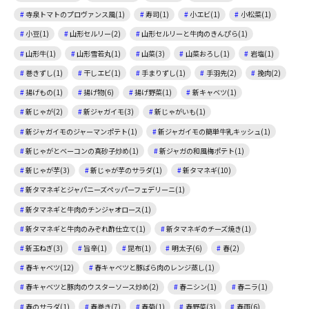
寺泉トマトのプロヴァンス風(1)
寿司(1)
小エビ(1)
小松菜(1)
小豆(1)
山形セルリー(2)
山形セルリーと牛肉のきんぴら(1)
山形牛(1)
山形雪若丸(1)
山菜(3)
山菜おろし(1)
岩塩(1)
巻きずし(1)
干しエビ(1)
手まりずし(1)
手羽先(2)
挽肉(2)
揚げもの(1)
揚げ物(6)
揚げ野菜(1)
新キャベツ(1)
新じゃが(2)
新ジャガイモ(3)
新じゃがいも(1)
新ジャガイモのジャーマンポテト(1)
新ジャガイモの簡単牛乳キッシュ(1)
新じゃがとベーコンの真砂子炒め(1)
新ジャガの和風梅ポテト(1)
新じゃが芋(3)
新じゃが芋のサラダ(1)
新タマネギ(10)
新タマネギとジャパニーズペッパーフェデリーニ(1)
新タマネギと牛肉のチンジャオロース(1)
新タマネギと牛肉のみぞれ酢仕立て(1)
新タマネギのチーズ焼き(1)
新玉ねぎ(3)
旨辛(1)
昆布(1)
明太子(6)
春(2)
春キャベツ(12)
春キャベツと豚ばら肉のレンジ蒸し(1)
春キャベツと豚肉のウスターソース炒め(2)
春ニシン(1)
春ニラ(1)
春のサラダ(1)
春巻き(7)
春菊(1)
春野菜(3)
春雨(6)