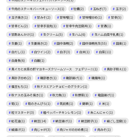
牛肉のステーキバーベキューソース(1)
牡蠣(2)
玉ねぎ(7)
玉子(2)
玉子焼き(1)
甘みそ(2)
甘味噌(1)
甘味噌炒め(1)
甘辛(5)
甘辛どん(2)
甘辛手羽先(1)
甘辛牛肉豆腐丼(1)
甘酒(1)
甘酢あんかけ(1)
生クリーム(5)
生ハム(6)
生ハム白菜牛乳煮(1)
生姜(1)
生姜焼き(2)
田中浩明(2)
田中浩明先生(55)
田楽(1)
白だし(1)
白ワイン(2)
白子(3)
白米(1)
白菜(11)
白身魚(6)
白飯(1)
真イカと水菜の肝マヨネーズクリームソース フェデリーニ(1)
真砂子和え(1)
真砂子炒め(2)
磯部巻き(1)
磯部揚げ(1)
磯風味(1)
福豆もち(1)
秋ナスとアンチョビーのグラタン(1)
秋ナスの玉みそ焼き(1)
秋刀魚(1)
秋野菜(1)
竜田揚げ(1)
筍(1)
筍のきんぴら(1)
筑前煮(1)
簡単(1)
米(1)
粒マスタード(3)
粗ペッパーチキンレモン(1)
糸こんにゃく(1)
紅花油(1)
納豆(14)
納豆揚げ(1)
納豆餃子(1)
絹ごし豆腐(1)
絹揚げ(1)
肉じゃが(3)
肉ジャガの炒め煮(1)
肉みそ(1)