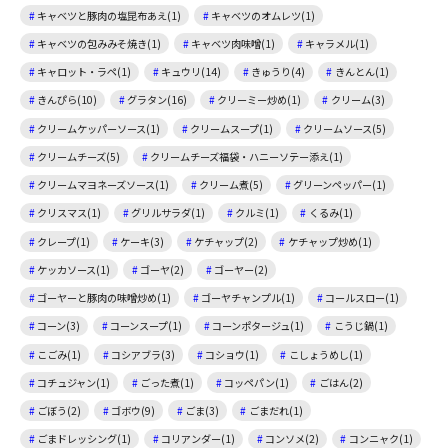
キャベツと豚肉の塩昆布あえ(1)
キャベツのオムレツ(1)
キャベツの包みみそ焼き(1)
キャベツ肉味噌(1)
キャラメル(1)
キャロット・ラペ(1)
キュウリ(14)
きゅうり(4)
きんとん(1)
きんぴら(10)
グラタン(16)
クリーミー炒め(1)
クリーム(3)
クリームケッパーソース(1)
クリームスープ(1)
クリームソース(5)
クリームチーズ(5)
クリームチーズ福袋・ハニーソテー添え(1)
クリームマヨネーズソース(1)
クリーム煮(5)
グリーンペッパー(1)
クリスマス(1)
グリルサラダ(1)
クルミ(1)
くるみ(1)
クレープ(1)
ケーキ(3)
ケチャップ(2)
ケチャップ炒め(1)
ケッカソース(1)
ゴーヤ(2)
ゴーヤー(2)
ゴーヤーと豚肉の味噌炒め(1)
ゴーヤチャンプル(1)
コールスロー(1)
コーン(3)
コーンスープ(1)
コーンポタージュ(1)
こうじ鍋(1)
こごみ(1)
コシアブラ(3)
コショウ(1)
こしょうめし(1)
コチュジャン(1)
ごった煮(1)
コッペパン(1)
ごはん(2)
ごぼう(2)
ゴボウ(9)
ごま(3)
ごまだれ(1)
ごまドレッシング(1)
コリアンダー(1)
コンソメ(2)
コンニャク(1)