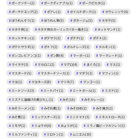
ポークソテー(2)
ポークディアブル(1)
ポークピカタ(1)
ポーチドエッグ(2)
ポアレ(1)
ボイルドポーク(1)
ホウレンソウ(6)
ほうれんそう(1)
ほうれん草(5)
ポタージュ(5)
ホタテ(5)
ホタテ貝(1)
ホタテ貝のガーリックバター焼き(1)
ホットサンド(1)
ホットチキン(1)
ポテサラ(3)
ポテチ(1)
ポテト(2)
ポテトサラダ(1)
ポトフ(2)
ボルドレーズ(1)
ホルモン(1)
ボンゴレビアンコ(1)
ポン酢(4)
マーボー(1)
マーマレード(1)
マイタケ(3)
マカロニ(2)
マグロ(4)
まぐろ(1)
マス(1)
マスタード(5)
マスタードソース(1)
マダラ(1)
マフィン(1)
マヨ(1)
マヨネーズ(8)
マリネ(7)
マンゴー(1)
ミートソース(3)
ミートパイ(1)
ミートボール(1)
ミズナ(1)
ミズナと油揚げの煮びたし(1)
みそ(15)
みそカレー(1)
みそラーメン(1)
みぞれ煮(1)
みそ炒め(2)
みそ焼き(2)
みそ煮(1)
ミックスチーズ(1)
ミニトマト(3)
ミネストローネ(1)
ミモザ(1)
ミョウガ(6)
みょうが(1)
ミラノ風ビーフカツレツ(1)
ミルファンティ(1)
ミロトン(1)
ムニエル(10)