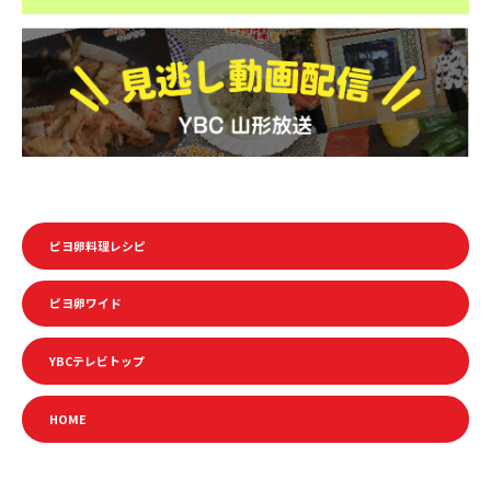
ピヨ卵料理レシピ
ピヨ卵ワイド
YBCテレビトップ
HOME