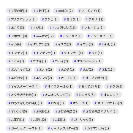
＃菜の花(1)
＃餃子(1)
cookDo(2)
アーモンド(1)
アクアパッツァ(1)
アケビ(1)
あけび(1)
アサリ(11)
あさり(3)
アジ(1)
アスパラガス(16)
アヒージョ(1)
アボカド(8)
あんかけ(12)
アンチョビ(1)
アンチョビー(7)
イカ(6)
イタリアン(2)
イチゴ(2)
イワシ(2)
いわし(1)
インゲン(1)
インゲン豆(1)
ウインナー(4)
ウド(5)
うどん(7)
ウナギ(1)
ウルイ(2)
エスカベージュ(1)
エスニック(1)
エノキ(2)
えのき(1)
えび(2)
エビ(15)
エビカツ(1)
エリンギ(2)
オーブン(1)
オーブン焼き(1)
オイスターソース(4)
オイスター炒め(1)
おくずかけ(1)
オクラ(3)
オクラみそ炒め(1)
オニオンリング(1)
おにぎり(3)
オムレツ(4)
おもてなしのお浸し(1)
おやき(1)
オリーブ(1)
オリーブオイル(2)
オレンジ(5)
お刺身(1)
お好み焼き(5)
お好み焼きハクサイ(1)
お正月(1)
お浸し(2)
お餅(1)
ガーリック(3)
ガーリックトースト(1)
ガーリックバター(2)
カオマンガイ(1)