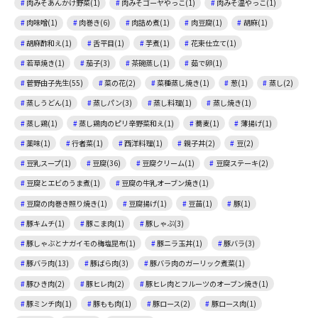
肉みそあんかけ野菜(1)
肉みそゴーヤやっこ(1)
肉みそ温やっこ(1)
肉味噌(1)
肉巻き(6)
肉詰め煮(1)
肉豆腐(1)
胡麻(1)
胡麻酢和え(1)
舌平目(1)
芋煮(1)
花束仕立て(1)
若草焼き(1)
茄子(3)
茶碗蒸し(1)
茹で卵(1)
菅野由子先生(55)
菜の花(2)
菜種蒸し焼き(1)
葱(1)
蒸し(2)
蒸しうどん(1)
蒸しパン(3)
蒸し料理(1)
蒸し焼き(1)
蒸し鶏(1)
蒸し鶏肉のピリ辛野菜和え(1)
蕎麦(1)
薄揚げ(1)
薬味(1)
行者菜(1)
西洋料理(1)
親子丼(2)
豆(2)
豆乳スープ(1)
豆腐(36)
豆腐クリーム(1)
豆腐ステーキ(2)
豆腐とエビのうま煮(1)
豆腐の牛乳オーブン焼き(1)
豆腐の肉巻き照り焼き(1)
豆腐揚げ(1)
豆苗(1)
豚(1)
豚キムチ(1)
豚こま肉(1)
豚しゃぶ(3)
豚しゃぶとナガイモの梅塩昆布(1)
豚ニラ玉丼(1)
豚バラ(3)
豚バラ肉(13)
豚ばら肉(3)
豚バラ肉のガーリック煮菜(1)
豚ひき肉(2)
豚ヒレ肉(2)
豚ヒレ肉とフルーツのオーブン焼き(1)
豚ミンチ肉(1)
豚もも肉(1)
豚ロース(2)
豚ロース肉(1)