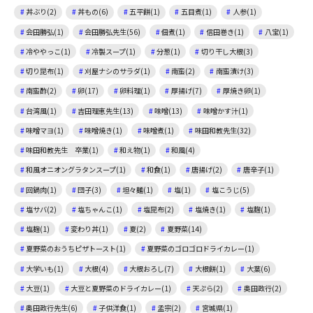
丼ぶり(2)
丼もの(6)
五平餅(1)
五目煮(1)
人参(1)
会田勝弘(1)
会田勝弘先生(56)
佃煮(1)
信田巻き(1)
八宝(1)
冷ややっこ(1)
冷製スープ(1)
分葱(1)
切り干し大根(3)
切り昆布(1)
刈屋ナシのサラダ(1)
南蛮(2)
南蛮漬け(3)
南蛮酢(2)
卵(17)
卵料理(1)
厚揚げ(7)
厚焼き卵(1)
台湾風(1)
吉田理恵先生(13)
味噌(13)
味噌かす汁(1)
味噌マヨ(1)
味噌焼き(1)
味噌煮(1)
味田和教先生(32)
味田和教先生 卒業(1)
和え物(1)
和風(4)
和風オニオングラタンスープ(1)
和食(1)
唐揚げ(2)
唐辛子(1)
回鍋肉(1)
団子(3)
坦々麺(1)
塩(1)
塩こうじ(5)
塩サバ(2)
塩ちゃんこ(1)
塩昆布(2)
塩焼き(1)
塩麴(1)
塩麹(1)
変わり丼(1)
夏(2)
夏野菜(14)
夏野菜のおうちピザトースト(1)
夏野菜のゴロゴロドライカレー(1)
大学いも(1)
大根(4)
大根おろし(7)
大根餅(1)
大葉(6)
大豆(1)
大豆と夏野菜のドライカレー(1)
天ぷら(2)
奥田政行(2)
奥田政行先生(6)
子供洋食(1)
孟宗(2)
宮城県(1)