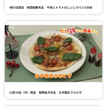
4月5日放送 味田和教先生 牛肉とトマトのニンニクバジル炒め
12月19日（月）放送 菅野由子先生 お手軽おうちピザ