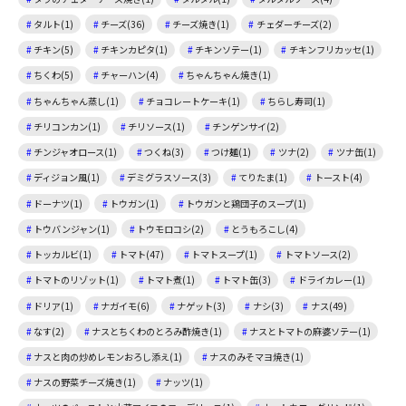
タルト(1)
チーズ(36)
チーズ焼き(1)
チェダーチーズ(2)
チキン(5)
チキンカピタ(1)
チキンソテー(1)
チキンフリカッセ(1)
ちくわ(5)
チャーハン(4)
ちゃんちゃん焼き(1)
ちゃんちゃん蒸し(1)
チョコレートケーキ(1)
ちらし寿司(1)
チリコンカン(1)
チリソース(1)
チンゲンサイ(2)
チンジャオロース(1)
つくね(3)
つけ麺(1)
ツナ(2)
ツナ缶(1)
ディジョン風(1)
デミグラスソース(3)
てりたま(1)
トースト(4)
ドーナツ(1)
トウガン(1)
トウガンと鶏団子のスープ(1)
トウバンジャン(1)
トウモロコシ(2)
とうもろこし(4)
トッカルビ(1)
トマト(47)
トマトスープ(1)
トマトソース(2)
トマトのリゾット(1)
トマト煮(1)
トマト缶(3)
ドライカレー(1)
ドリア(1)
ナガイモ(6)
ナゲット(3)
ナシ(3)
ナス(49)
なす(2)
ナスとちくわのとろみ酢焼き(1)
ナスとトマトの麻婆ソテー(1)
ナスと肉の炒めレモンおろし添え(1)
ナスのみそマヨ焼き(1)
ナスの野菜チーズ焼き(1)
ナッツ(1)