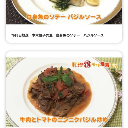
ＹＢＣオンデマンド
やまがた情熱市場
7月8日放送 本木悦子先生 白身魚のソテー バジルソース