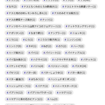
なす(2)
ナスとちくわのとろみ酢焼き(1)
ナスとトマトの麻婆ソテー(1)
ナスと肉の炒めレモンおろし添え(1)
ナスのみそマヨ焼き(1)
ナスの野菜チーズ焼き(1)
ナッツ(1)
ナッツのペーストと山菜アイコのフェデリーニ(1)
ナットウエッグサンド(1)
ナポリタン(2)
なまり節(1)
ナンプラー(1)
ニョッキ(1)
ニラ(11)
にら(1)
ニラ入り親子丼(1)
ニンジン(16)
ニンニク(9)
ネギ(1)
ねぎ(2)
のり(2)
ハーブ(2)
ハーブ焼き(1)
パイ(1)
パイシート(1)
パイナップル(1)
パイ包み焼き(1)
ハクサイ(13)
ハクサイ牛すき丼(1)
バケット(1)
バケットピザ(1)
バジル(4)
バジルソース(2)
パスタ(24)
パセリ(1)
バター(8)
バターしょうゆ(1)
バター焼き(1)
バター醤油(3)
はちみつ(1)
ハッシュドオニオン(1)
ハッシュドビーフ(1)
バナナ(1)
ハニーマスタード(1)
パプリカ(12)
パプリカパウダー(1)
ハマグリ(1)
ハマグリと菜の花のビアンコ(1)
ハム(3)