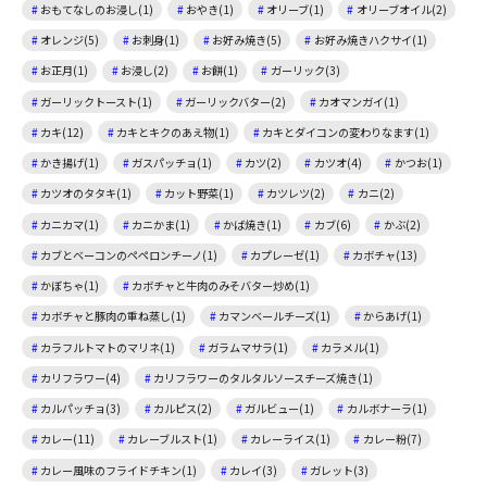
おもてなしのお浸し(1)
おやき(1)
オリーブ(1)
オリーブオイル(2)
オレンジ(5)
お刺身(1)
お好み焼き(5)
お好み焼きハクサイ(1)
お正月(1)
お浸し(2)
お餅(1)
ガーリック(3)
ガーリックトースト(1)
ガーリックバター(2)
カオマンガイ(1)
カキ(12)
カキとキクのあえ物(1)
カキとダイコンの変わりなます(1)
かき揚げ(1)
ガスパッチョ(1)
カツ(2)
カツオ(4)
かつお(1)
カツオのタタキ(1)
カット野菜(1)
カツレツ(2)
カニ(2)
カニカマ(1)
カニかま(1)
かば焼き(1)
カブ(6)
かぶ(2)
カブとベーコンのペペロンチーノ(1)
カプレーゼ(1)
カボチャ(13)
かぼちゃ(1)
カボチャと牛肉のみそバター炒め(1)
カボチャと豚肉の重ね蒸し(1)
カマンベールチーズ(1)
からあげ(1)
カラフルトマトのマリネ(1)
ガラムマサラ(1)
カラメル(1)
カリフラワー(4)
カリフラワーのタルタルソースチーズ焼き(1)
カルパッチョ(3)
カルピス(2)
ガルビュー(1)
カルボナーラ(1)
カレー(11)
カレーブルスト(1)
カレーライス(1)
カレー粉(7)
カレー風味のフライドチキン(1)
カレイ(3)
ガレット(3)