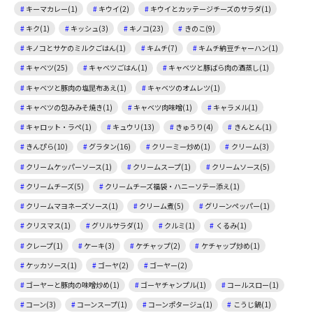
キーマカレー(1)
キウイ(2)
キウイとカッテージチーズのサラダ(1)
キク(1)
キッシュ(3)
キノコ(23)
きのこ(9)
キノコとサケのミルクごはん(1)
キムチ(7)
キムチ納豆チャーハン(1)
キャベツ(25)
キャベツごはん(1)
キャベツと豚ばら肉の酒蒸し(1)
キャベツと豚肉の塩昆布あえ(1)
キャベツのオムレツ(1)
キャベツの包みみそ焼き(1)
キャベツ肉味噌(1)
キャラメル(1)
キャロット・ラペ(1)
キュウリ(13)
きゅうり(4)
きんとん(1)
きんぴら(10)
グラタン(16)
クリーミー炒め(1)
クリーム(3)
クリームケッパーソース(1)
クリームスープ(1)
クリームソース(5)
クリームチーズ(5)
クリームチーズ福袋・ハニーソテー添え(1)
クリームマヨネーズソース(1)
クリーム煮(5)
グリーンペッパー(1)
クリスマス(1)
グリルサラダ(1)
クルミ(1)
くるみ(1)
クレープ(1)
ケーキ(3)
ケチャップ(2)
ケチャップ炒め(1)
ケッカソース(1)
ゴーヤ(2)
ゴーヤー(2)
ゴーヤーと豚肉の味噌炒め(1)
ゴーヤチャンプル(1)
コールスロー(1)
コーン(3)
コーンスープ(1)
コーンポタージュ(1)
こうじ鍋(1)