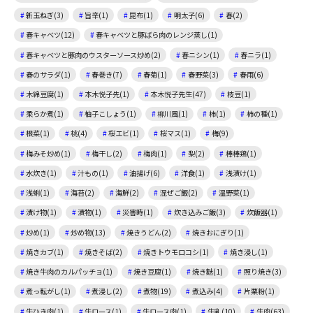
新玉ねぎ(3)
旨辛(1)
昆布(1)
明太子(6)
春(2)
春キャベツ(12)
春キャベツと豚ばら肉のレンジ蒸し(1)
春キャベツと豚肉のウスターソース炒め(2)
春ニシン(1)
春ニラ(1)
春のサラダ(1)
春巻き(7)
春菊(1)
春野菜(3)
春雨(6)
木綿豆腐(1)
本木悦子先(1)
本木悦子先生(47)
枝豆(1)
柔らか煮(1)
柚子こしょう(1)
柳川風(1)
柿(1)
柿の種(1)
根菜(1)
桃(4)
桜エビ(1)
桜マス(1)
梅(9)
梅みそ炒め(1)
梅干し(2)
梅肉(1)
梨(2)
棒棒鶏(1)
水炊き(1)
汁もの(1)
油揚げ(6)
洋食(1)
浅漬け(1)
浅蜊(1)
海苔(2)
海鮮(2)
混ぜご飯(2)
温野菜(1)
漬け物(1)
漬物(1)
災害時(1)
炊き込みご飯(3)
炊飯器(1)
炒め(1)
炒め物(13)
焼きうどん(2)
焼きおにぎり(1)
焼きカブ(1)
焼きそば(2)
焼きトウモロコシ(1)
焼き浸し(1)
焼き牛肉のカルパッチョ(1)
焼き豆腐(1)
焼き麩(1)
照り焼き(3)
煮っ転がし(1)
煮浸し(2)
煮物(19)
煮込み(4)
片栗粉(1)
牛ひき肉(1)
牛ロース(1)
牛ロース肉(1)
牛乳(10)
牛肉(63)