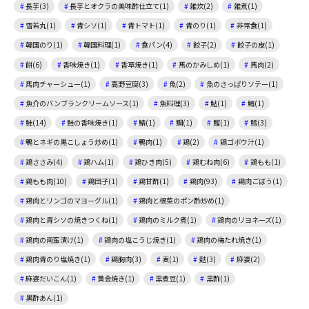
長芋(3)
長芋とオクラの美味酢仕立て(1)
雑炊(2)
雑煮(1)
雪若丸(1)
青シソ(1)
青トマト(1)
青のり(1)
非常食(1)
韓国のり(1)
韓国料理(1)
食パン(4)
餃子(2)
餃子の皮(1)
餅(6)
香味焼き(1)
香草焼き(1)
馬のかみしめ(1)
馬肉(2)
馬肉チャーシュー(1)
高野豆腐(3)
魚(2)
魚のさっぱりソテー(1)
魚介のバンブランクリームソース(1)
魚料理(3)
鮎(1)
鮪(1)
鮭(14)
鮭の香味焼き(1)
鯖(1)
鯛(1)
鰹(1)
鱈(3)
鴨とネギの黒こしょう炒め(1)
鴨肉(1)
鶏(2)
鶏ゴボウ汁(1)
鶏ささみ(4)
鶏ハム(1)
鶏ひき肉(5)
鶏むね肉(6)
鶏もも(1)
鶏もも肉(10)
鶏団子(1)
鶏甘酢(1)
鶏肉(93)
鶏肉ごぼう(1)
鶏肉とリンゴのマヨーグル(1)
鶏肉と根菜のポン酢炒め(1)
鶏肉と青シソの焼きつくね(1)
鶏肉のミルク煮(1)
鶏肉のリヨネーズ(1)
鶏肉の南蛮漬け(1)
鶏肉の塩こうじ焼き(1)
鶏肉の梅たれ焼き(1)
鶏肉青のり塩焼き(1)
鶏胸肉(3)
麦(1)
麩(3)
麻婆(2)
麻婆だいこん(1)
黄金焼き(1)
黒煮豆(1)
黒酢(1)
黒酢あん(1)