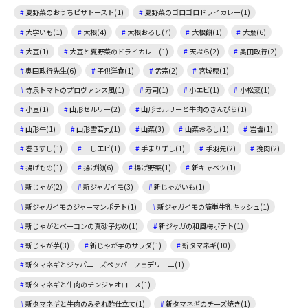
夏野菜のおうちピザトースト(1)
夏野菜のゴロゴロドライカレー(1)
大学いも(1)
大根(4)
大根おろし(7)
大根餅(1)
大葉(6)
大豆(1)
大豆と夏野菜のドライカレー(1)
天ぷら(2)
奥田政行(2)
奥田政行先生(6)
子供洋食(1)
孟宗(2)
宮城県(1)
寺泉トマトのプロヴァンス風(1)
寿司(1)
小エビ(1)
小松菜(1)
小豆(1)
山形セルリー(2)
山形セルリーと牛肉のきんぴら(1)
山形牛(1)
山形雪若丸(1)
山菜(3)
山菜おろし(1)
岩塩(1)
巻きずし(1)
干しエビ(1)
手まりずし(1)
手羽先(2)
挽肉(2)
揚げもの(1)
揚げ物(6)
揚げ野菜(1)
新キャベツ(1)
新じゃが(2)
新ジャガイモ(3)
新じゃがいも(1)
新ジャガイモのジャーマンポテト(1)
新ジャガイモの簡単牛乳キッシュ(1)
新じゃがとベーコンの真砂子炒め(1)
新ジャガの和風梅ポテト(1)
新じゃが芋(3)
新じゃが芋のサラダ(1)
新タマネギ(10)
新タマネギとジャパニーズペッパーフェデリーニ(1)
新タマネギと牛肉のチンジャオロース(1)
新タマネギと牛肉のみぞれ酢仕立て(1)
新タマネギのチーズ焼き(1)