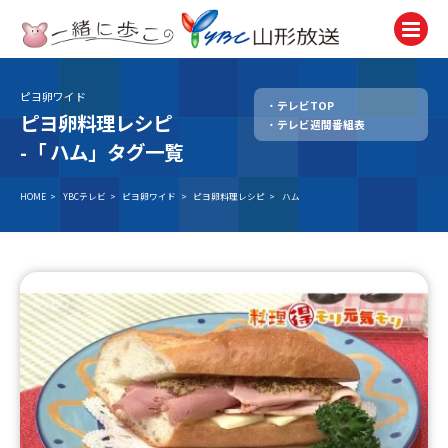
ピヨ卵ワイド
テレビTOP
テレビ
ピヨ卵料理レシピ
テレビ週間番組表
TV
-「
ハム」タグ一覧
ラジオ
Radio
HOME
>
YBCテレビ
>
ピヨ卵ワイド
>
ピヨ卵料理レシピ
>
ハム
ニュース
News
アナウンサー
Announcer
イベント
Event
試写会・プレゼント
Present