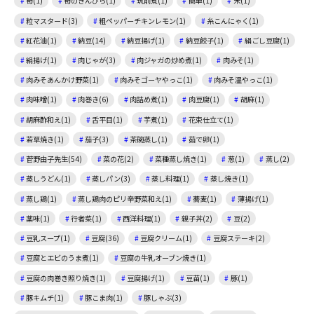
筍(1)
筍のきんぴら(1)
筑前煮(1)
簡単(1)
米(1)
粒マスタード(3)
粗ペッパーチキンレモン(1)
糸こんにゃく(1)
紅花油(1)
納豆(14)
納豆揚げ(1)
納豆餃子(1)
絹ごし豆腐(1)
絹揚げ(1)
肉じゃが(3)
肉ジャガの炒め煮(1)
肉みそ(1)
肉みそあんかけ野菜(1)
肉みそゴーヤやっこ(1)
肉みそ温やっこ(1)
肉味噌(1)
肉巻き(6)
肉詰め煮(1)
肉豆腐(1)
胡麻(1)
胡麻酢和え(1)
舌平目(1)
芋煮(1)
花束仕立て(1)
若草焼き(1)
茄子(3)
茶碗蒸し(1)
茹で卵(1)
菅野由子先生(54)
菜の花(2)
菜種蒸し焼き(1)
葱(1)
蒸し(2)
蒸しうどん(1)
蒸しパン(3)
蒸し料理(1)
蒸し焼き(1)
蒸し鶏(1)
蒸し鶏肉のピリ辛野菜和え(1)
蕎麦(1)
薄揚げ(1)
薬味(1)
行者菜(1)
西洋料理(1)
親子丼(2)
豆(2)
豆乳スープ(1)
豆腐(36)
豆腐クリーム(1)
豆腐ステーキ(2)
豆腐とエビのうま煮(1)
豆腐の牛乳オーブン焼き(1)
豆腐の肉巻き照り焼き(1)
豆腐揚げ(1)
豆苗(1)
豚(1)
豚キムチ(1)
豚こま肉(1)
豚しゃぶ(3)