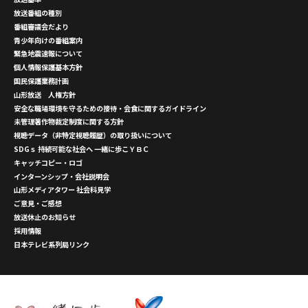
放送番組の種別
番組審議会だより
青少年向けの番組案内
緊急地震速報について
個人情報保護基本方針
国民保護業務計画
山形放送 人権方針
安全な職場環境を守るための接待・会食に関するガイドライン
未管理著作物裁定制度に関する方針
視聴データ（非特定視聴履歴）の取り扱いについて
SDGｓ 持続可能な社会へ 一緒に歩こＹＢＣ
キャッチコピー・ロゴ
インターンシップ・会社説明会
山形メディアタワー 社会科見学
ご意見・ご感想
放送休止のお知らせ
採用情報
日本テレビ系列局リンク