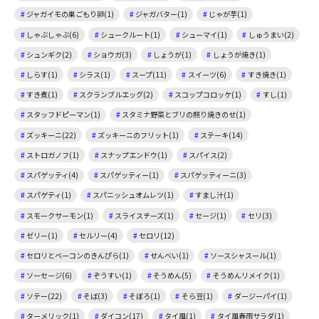
ジャガイモの巣ごもり卵(1)
ジャガバター(1)
じゃが芋(1)
しゃぶしゃぶ(6)
シュークルート(1)
シューマイ(1)
しゅうまい(2)
シュンギク(2)
ショウガ(3)
しょうが(1)
しょうが焼き(1)
しらす(1)
シラス(1)
スープ(11)
スイーツ(6)
すき焼き(1)
すき煮(1)
スクランブルエッグ(2)
スコップコロッケ(1)
すし(1)
スタッフドピーマン(1)
スタミナ野菜とブリの照り焼きのせ(1)
ズッキーニ(22)
ズッキーニのフリット(1)
ステーキ(14)
ストロガノフ(1)
スナップエンドウ(1)
スパイス(2)
スパゲッティ(4)
スパゲッティー(1)
スパゲッティーニ(3)
スパゲティ(1)
スパニッシュオムレツ(1)
すまし汁(1)
スモークサーモン(1)
スライスチーズ(1)
セージ(1)
セリ(3)
ゼリー(1)
セルリー(4)
セロリ(12)
セロリとベーコンのきんぴら(1)
せんべい(1)
ソースシャスール(1)
ソーセージ(6)
ぞうすい(1)
そうめん(5)
そうめんリメイク(1)
ソテー(22)
そば(3)
そぼろ(1)
そら豆(1)
ダージーパイ(1)
ターメリック(1)
ダイコン(17)
タイ風(1)
タイ風春雨サラダ(1)