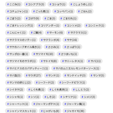
こごみ(1)
コシアブラ(3)
コショウ(1)
こしょうめし(1)
コチュジャン(1)
ごった煮(1)
コッペパン(1)
ごはん(2)
ごぼう(2)
ゴボウ(9)
ごま(3)
ごまだれ(1)
ごまドレッシング(1)
コリアンダー(1)
コンソメ(2)
コンニャク(1)
こんにゃく(1)
ご飯(4)
サーモン(6)
サクラマス(1)
サクラマスのソテー(1)
サクランボ(4)
サケ(16)
サケのハーブオイル焼き(1)
ささみ(1)
さっぱり(1)
サッポロ一番(1)
サツマイモ(10)
さつまいも(1)
サツマイモのサラダ(1)
サトイモ(8)
サニーレタス(1)
サバ(11)
サバとナスのスパゲッティーニ(1)
サバのムニエルレモンバターソース(1)
サバ缶(3)
サラダ(27)
サンド(1)
サンドイッチ(3)
サンマ(5)
サンマの卵とじ(2)
シーフード(2)
シーフードピラフ(1)
シイタケ(2)
しぐれ煮(1)
しぐれ煮丼(1)
ししとう(2)
シシャモ(1)
シソ(1)
しそ(2)
シチリア(1)
シメジ(3)
シャーベット(1)
ジャーマンポテト(1)
ジャーマン風(1)
シャインマスカット(1)
じゃがいも(8)
ジャガイモ(38)