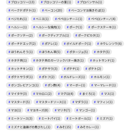
ブロッコリー(13)
ブロッコリーの茎(1)
プロバンサル(1)
ベークドポテト(1)
ベーコン(20)
ベーコンマヨ焼きそば(1)
ベジたれ(1)
ベニエ(1)
ペペロンチーニ(1)
ペペロンチーノ(4)
ヘルシー(1)
ヘルシーな焼肉(1)
ポーク(1)
ポークステーキ(1)
ポークソテー(2)
ポークディアブル(1)
ポークピカタ(1)
ポーチドエッグ(2)
ポアレ(1)
ボイルドポーク(1)
ホウレンソウ(6)
ほうれんそう(1)
ほうれん草(5)
ポタージュ(5)
ホタテ(5)
ホタテ貝(1)
ホタテ貝のガーリックバター焼き(1)
ホットサンド(1)
ホットチキン(1)
ポテサラ(3)
ポテチ(1)
ポテト(2)
ポテトサラダ(1)
ポトフ(2)
ボルドレーズ(1)
ホルモン(1)
ボンゴレビアンコ(1)
ポン酢(4)
マーボー(1)
マーマレード(1)
マイタケ(3)
マカロニ(2)
マグロ(4)
まぐろ(1)
マス(1)
マスタード(5)
マスタードソース(1)
マダラ(1)
マフィン(1)
マヨ(1)
マヨネーズ(8)
マリネ(7)
マンゴー(1)
ミートソース(3)
ミートパイ(1)
ミートボール(1)
ミズナ(1)
ミズナと油揚げの煮びたし(1)
みそ(15)
みそカレー(1)