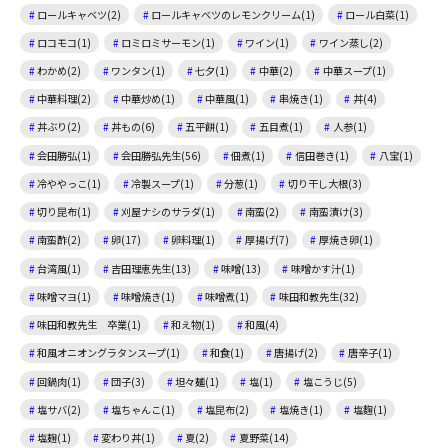
ロールキャベツ(2)
ロールキャベツのレモンクリーム(1)
ロール白菜(1)
ロコモコ(1)
ロミロミサーモン(1)
ワイン(1)
ワイン蒸し(2)
わかめ(2)
ワンタン(1)
七夕(1)
中華(2)
中華スープ(1)
中華料理(2)
中華炒め(1)
中華風(1)
串焼き(1)
丼(4)
丼ぶり(2)
丼もの(6)
五平餅(1)
五目煮(1)
人参(1)
会田勝弘(1)
会田勝弘先生(56)
佃煮(1)
信田巻き(1)
八宝(1)
冷ややっこ(1)
冷製スープ(1)
分葱(1)
切り干し大根(3)
切り昆布(1)
刈屋ナシのサラダ(1)
南蛮(2)
南蛮漬け(3)
南蛮酢(2)
卵(17)
卵料理(1)
厚揚げ(7)
厚焼き卵(1)
台湾風(1)
吉田理恵先生(13)
味噌(13)
味噌かす汁(1)
味噌マヨ(1)
味噌焼き(1)
味噌煮(1)
味田和教先生(32)
味田和教先生 卒業(1)
和え物(1)
和風(4)
和風オニオングラタンスープ(1)
和食(1)
唐揚げ(2)
唐辛子(1)
回鍋肉(1)
団子(3)
坦々麺(1)
塩(1)
塩こうじ(5)
塩サバ(2)
塩ちゃんこ(1)
塩昆布(2)
塩焼き(1)
塩麴(1)
塩麹(1)
変わり丼(1)
夏(2)
夏野菜(14)