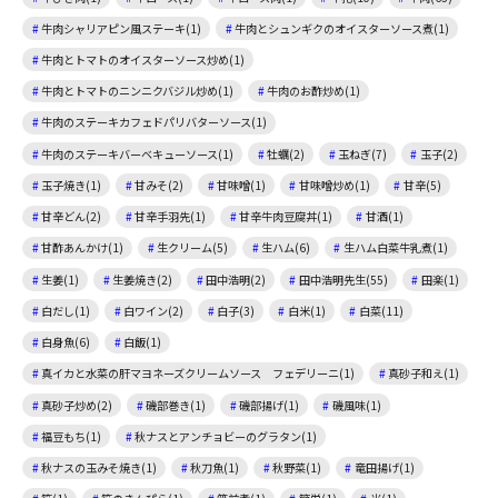
牛肉シャリアピン風ステーキ(1)
牛肉とシュンギクのオイスターソース煮(1)
牛肉とトマトのオイスターソース炒め(1)
牛肉とトマトのニンニクバジル炒め(1)
牛肉のお酢炒め(1)
牛肉のステーキカフェドパリバターソース(1)
牛肉のステーキバーベキューソース(1)
牡蠣(2)
玉ねぎ(7)
玉子(2)
玉子焼き(1)
甘みそ(2)
甘味噌(1)
甘味噌炒め(1)
甘辛(5)
甘辛どん(2)
甘辛手羽先(1)
甘辛牛肉豆腐丼(1)
甘酒(1)
甘酢あんかけ(1)
生クリーム(5)
生ハム(6)
生ハム白菜牛乳煮(1)
生姜(1)
生姜焼き(2)
田中浩明(2)
田中浩明先生(55)
田楽(1)
白だし(1)
白ワイン(2)
白子(3)
白米(1)
白菜(11)
白身魚(6)
白飯(1)
真イカと水菜の肝マヨネーズクリームソース フェデリーニ(1)
真砂子和え(1)
真砂子炒め(2)
磯部巻き(1)
磯部揚げ(1)
磯風味(1)
福豆もち(1)
秋ナスとアンチョビーのグラタン(1)
秋ナスの玉みそ焼き(1)
秋刀魚(1)
秋野菜(1)
竜田揚げ(1)