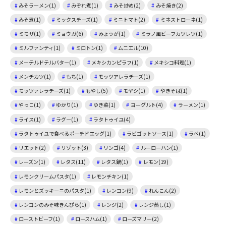
みそラーメン(1)
みぞれ煮(1)
みそ炒め(2)
みそ焼き(2)
みそ煮(1)
ミックスチーズ(1)
ミニトマト(2)
ミネストローネ(1)
ミモザ(1)
ミョウガ(6)
みょうが(1)
ミラノ風ビーフカツレツ(1)
ミルファンティ(1)
ミロトン(1)
ムニエル(10)
メーテルドテルバター(1)
メキシカンピラフ(1)
メキシコ料理(1)
メンチカツ(1)
もち(1)
モッツアレラチーズ(1)
モッツァレラチーズ(1)
もやし(5)
モヤシ(1)
やきそば(1)
やっこ(1)
ゆかり(1)
ゆき菜(1)
ヨーグルト(4)
ラーメン(1)
ライス(1)
ラグー(1)
ラタトゥイユ(4)
ラタトゥイユで食べるポーチドエッグ(1)
ラビゴットソース(1)
ラペ(1)
リエット(2)
リゾット(3)
リンゴ(4)
ルーローハン(1)
レーズン(1)
レタス(11)
レタス鍋(1)
レモン(19)
レモンクリームパスタ(1)
レモンチキン(1)
レモンとズッキーニのパスタ(1)
レンコン(9)
れんこん(2)
レンコンのみそ味きんぴら(1)
レンジ(2)
レンジ蒸し(1)
ローストビーフ(1)
ロースハム(1)
ローズマリー(2)