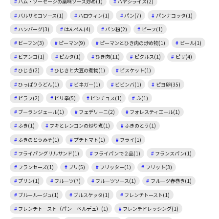
ハム・ソーセージの薬味ソース炒め(1)
ハヤシライス(2)
バルサミコソース(1)
ハロウィン(1)
パン(7)
パンナコッタ(1)
ハンバーグ(3)
はんぺん(4)
パン粉(2)
ビーフ(1)
ビーフン(3)
ピーマン(9)
ピーマンとひき肉の炒め物(1)
ビール(1)
ビアンコ(1)
ピカタ(1)
ひき肉(11)
ピクルス(1)
ピザ(4)
ひじき(2)
ひじきと大豆の煮物(1)
ビスケット(1)
ひっぱりうどん(1)
ビネガー(1)
ビビンバ(1)
ピヨ卵(35)
ピラフ(2)
ピリ辛(5)
ピンチョス(1)
ふ(1)
ブーランジェール(1)
フェデリーニ(2)
フォレスティエール(1)
ふき(1)
フキとレンコンの炒り煮(1)
ふきのとう(1)
ふきのとうみそ(1)
プチトマト(1)
フライ(1)
フライパングリルサンド(1)
フライパンで２品(1)
フランスパン(1)
フランセーズ(1)
ブリ(5)
フリッター(1)
フリット(3)
プリン(1)
フルーツ(7)
フルーツソース(1)
フルーツ春巻き(1)
ブルールージュ(1)
ブルスケッタ(1)
フレンチトースト(1)
フレンチトースト（パン ペルデュ）(1)
フレンチドレッシング(1)