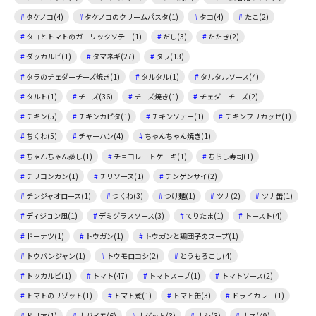
タケノコ(4)
タケノコのクリームパスタ(1)
タコ(4)
たこ(2)
タコとトマトのガーリックソテー(1)
だし(3)
たたき(2)
ダッカルビ(1)
タマネギ(27)
タラ(13)
タラのチェダーチーズ焼き(1)
タルタル(1)
タルタルソース(4)
タルト(1)
チーズ(36)
チーズ焼き(1)
チェダーチーズ(2)
チキン(5)
チキンカピタ(1)
チキンソテー(1)
チキンフリカッセ(1)
ちくわ(5)
チャーハン(4)
ちゃんちゃん焼き(1)
ちゃんちゃん蒸し(1)
チョコレートケーキ(1)
ちらし寿司(1)
チリコンカン(1)
チリソース(1)
チンゲンサイ(2)
チンジャオロース(1)
つくね(3)
つけ麺(1)
ツナ(2)
ツナ缶(1)
ディジョン風(1)
デミグラスソース(3)
てりたま(1)
トースト(4)
ドーナツ(1)
トウガン(1)
トウガンと鶏団子のスープ(1)
トウバンジャン(1)
トウモロコシ(2)
とうもろこし(4)
トッカルビ(1)
トマト(47)
トマトスープ(1)
トマトソース(2)
トマトのリゾット(1)
トマト煮(1)
トマト缶(3)
ドライカレー(1)
ドリア(1)
ナガイモ(6)
ナゲット(3)
ナシ(3)
ナス(49)