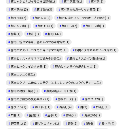
豚しゃぶとナガイモの梅塩昆布(1)
豚ニラ玉丼(1)
豚バラ(3)
豚バラ肉(13)
豚ばら肉(3)
豚バラ肉のガーリック煮菜(1)
豚ひき肉(2)
豚ヒレ肉(2)
豚ヒレ肉とフルーツのオーブン焼き(1)
豚ミンチ肉(1)
豚もも肉(1)
豚ロース(2)
豚ロース肉(1)
豚丼(1)
豚汁(1)
豚肉(142)
豚肉、新タマネギ、春キャベツの味噌炒め(1)
豚肉とアスパラガスのチョイ辛マヨ炒め(1)
豚肉とタマネギのソース炒め(1)
豚肉とナス・タマネギの甘みそ炒め(1)
豚肉とナスのポン酢炒め(1)
豚肉とハクサイのすき煮(1)
豚肉とハクサイの焼きしゃぶ(1)
豚肉ニンニク煮(1)
豚肉のクリーム仕立てのラグーとホウレンソウのスパゲッティーニ(1)
豚肉の梅照り焼き(1)
豚肉の軽いトマト煮(1)
豚肉の黒酢炒め夏野菜添え(1)
豚肩ロース(1)
赤パプリカ(1)
赤ワイン(1)
郷土料理(1)
酒蒸し(4)
酢(2)
酢浸し(1)
酢豚(1)
醤油(1)
里芋(1)
野菜(9)
野菜炒め(1)
野菜蒸し(1)
銀ザケのポアレ(1)
銀鮭(2)
鍋(4)
長ネギ(4)