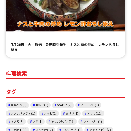
ＹＢＣオンデマンド
やまがた情熱市場
7月26日（火）放送 会田勝弘先生 ナスと肉の炒め レモンおろし
添え
料理検索
タグ
＃菜の花(1)
＃餃子(1)
cookDo(2)
アーモンド(1)
アクアパッツァ(1)
アケビ(1)
あけび(1)
アサリ(11)
あさり(3)
アジ(1)
アスパラガス(16)
アヒージョ(1)
アボカド(8)
あんかけ(12)
アンチョビ(1)
アンチョビー(7)