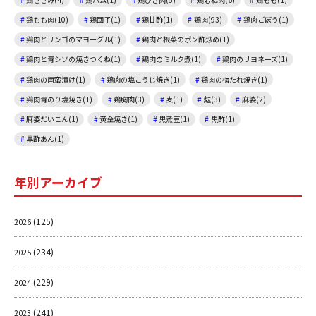
鶏もも肉(10)
鶏団子(1)
鶏甘酢(1)
鶏肉(93)
鶏肉ごぼう(1)
鶏肉とリンゴのマヨーグル(1)
鶏肉と根菜のポン酢炒め(1)
鶏肉と青シソの焼きつくね(1)
鶏肉のミルク煮(1)
鶏肉のリヨネーズ(1)
鶏肉の南蛮漬け(1)
鶏肉の塩こうじ焼き(1)
鶏肉の梅たれ焼き(1)
鶏肉青のり塩焼き(1)
鶏胸肉(3)
麦(1)
麩(3)
麻婆(2)
麻婆だいこん(1)
黄金焼き(1)
黒煮豆(1)
黒酢(1)
黒酢あん(1)
年別アーカイブ
(125)
2026
(234)
2025
(229)
2024
(241)
2023