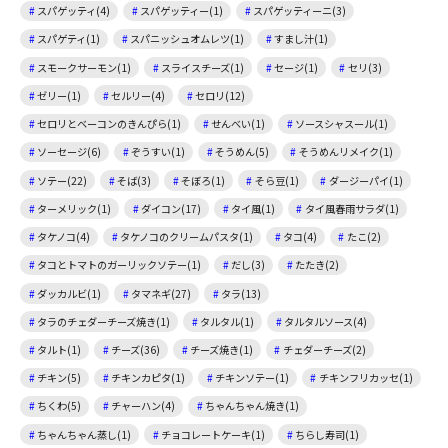
スパゲッティ(4)
スパゲッティー(1)
スパゲッティーニ(3)
スパゲティ(1)
スパニッシュオムレツ(1)
すまし汁(1)
スモークサーモン(1)
スライスチーズ(1)
セージ(1)
セリ(3)
ゼリー(1)
セルリー(4)
セロリ(12)
セロリとベーコンのきんぴら(1)
せんべい(1)
ソースシャスール(1)
ソーセージ(6)
ぞうすい(1)
そうめん(5)
そうめんリメイク(1)
ソテー(22)
そば(3)
そぼろ(1)
そら豆(1)
ダージーパイ(1)
ターメリック(1)
ダイコン(17)
タイ風(1)
タイ風春雨サラダ(1)
タケノコ(4)
タケノコのクリームパスタ(1)
タコ(4)
たこ(2)
タコとトマトのガーリックソテー(1)
だし(3)
たたき(2)
ダッカルビ(1)
タマネギ(27)
タラ(13)
タラのチェダーチーズ焼き(1)
タルタル(1)
タルタルソース(4)
タルト(1)
チーズ(36)
チーズ焼き(1)
チェダーチーズ(2)
チキン(5)
チキンカピタ(1)
チキンソテー(1)
チキンフリカッセ(1)
ちくわ(5)
チャーハン(4)
ちゃんちゃん焼き(1)
ちゃんちゃん蒸し(1)
チョコレートケーキ(1)
ちらし寿司(1)