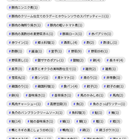
豚肉ニンニク煮(1)
豚肉のクリーム仕立てのラグーとホウレンソウのスパゲッティーニ(1)
豚肉の梅照り焼き(1)
豚肉の軽いトマト煮(1)
豚肉の黒酢炒め夏野菜添え(1)
豚肩ロース(1)
赤パプリカ(1)
赤ワイン(1)
郷土料理(1)
酒蒸し(4)
酢(2)
酢浸し(1)
酢豚(1)
醤油(1)
里芋(1)
野菜(9)
野菜炒め(1)
野菜蒸し(1)
銀ザケのポアレ(1)
銀鮭(2)
鍋(4)
長ネギ(4)
長芋(3)
長芋とオクラの美味酢仕立て(1)
雑炊(2)
雑煮(1)
雪若丸(1)
青シソ(1)
青トマト(1)
青のり(1)
非常食(1)
韓国のり(1)
韓国料理(1)
食パン(4)
餃子(2)
餃子の皮(1)
餅(6)
香味焼き(1)
香草焼き(1)
馬のかみしめ(1)
馬肉(2)
馬肉チャーシュー(1)
高野豆腐(3)
魚(2)
魚のさっぱりソテー(1)
魚介のバンブランクリームソース(1)
魚料理(3)
鮎(1)
鮪(1)
鮭(14)
鮭の香味焼き(1)
鯖(1)
鯛(1)
鰹(1)
鱈(3)
鴨とネギの黒こしょう炒め(1)
鴨肉(1)
鶏(2)
鶏ゴボウ汁(1)
鶏ささみ(4)
鶏ハム(1)
鶏ひき肉(5)
鶏むね肉(6)
鶏もも(1)