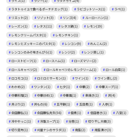
ライス(1)
ラグー(1)
ラタトゥイユ(4)
ラタトゥイユで食べるポーチドエッグ(1)
ラビゴットソース(1)
ラペ(1)
リエット(2)
リゾット(3)
リンゴ(4)
ルーローハン(1)
レーズン(1)
レタス(11)
レタス鍋(1)
レモン(19)
レモンクリームパスタ(1)
レモンチキン(1)
レモンとズッキーニのパスタ(1)
レンコン(9)
れんこん(2)
レンコンのみそ味きんぴら(1)
レンジ(2)
レンジ蒸し(1)
ローストビーフ(1)
ロースハム(1)
ローズマリー(2)
ロールキャベツ(2)
ロールキャベツのレモンクリーム(1)
ロール白菜(1)
ロコモコ(1)
ロミロミサーモン(1)
ワイン(1)
ワイン蒸し(2)
わかめ(2)
ワンタン(1)
七夕(1)
中華(2)
中華スープ(1)
中華料理(2)
中華炒め(1)
中華風(1)
串焼き(1)
丼(4)
丼ぶり(2)
丼もの(6)
五平餅(1)
五目煮(1)
人参(1)
会田勝弘(1)
会田勝弘先生(56)
佃煮(1)
信田巻き(1)
八宝(1)
冷ややっこ(1)
冷製スープ(1)
分葱(1)
切り干し大根(3)
切り昆布(1)
刈屋ナシのサラダ(1)
南蛮(2)
南蛮漬け(3)