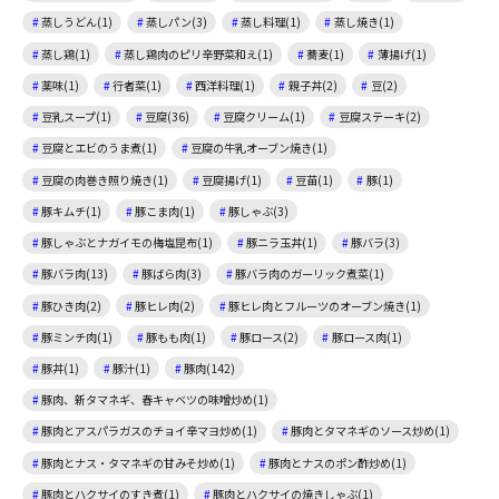
蒸しうどん(1)
蒸しパン(3)
蒸し料理(1)
蒸し焼き(1)
蒸し鶏(1)
蒸し鶏肉のピリ辛野菜和え(1)
蕎麦(1)
薄揚げ(1)
薬味(1)
行者菜(1)
西洋料理(1)
親子丼(2)
豆(2)
豆乳スープ(1)
豆腐(36)
豆腐クリーム(1)
豆腐ステーキ(2)
豆腐とエビのうま煮(1)
豆腐の牛乳オーブン焼き(1)
豆腐の肉巻き照り焼き(1)
豆腐揚げ(1)
豆苗(1)
豚(1)
豚キムチ(1)
豚こま肉(1)
豚しゃぶ(3)
豚しゃぶとナガイモの梅塩昆布(1)
豚ニラ玉丼(1)
豚バラ(3)
豚バラ肉(13)
豚ばら肉(3)
豚バラ肉のガーリック煮菜(1)
豚ひき肉(2)
豚ヒレ肉(2)
豚ヒレ肉とフルーツのオーブン焼き(1)
豚ミンチ肉(1)
豚もも肉(1)
豚ロース(2)
豚ロース肉(1)
豚丼(1)
豚汁(1)
豚肉(142)
豚肉、新タマネギ、春キャベツの味噌炒め(1)
豚肉とアスパラガスのチョイ辛マヨ炒め(1)
豚肉とタマネギのソース炒め(1)
豚肉とナス・タマネギの甘みそ炒め(1)
豚肉とナスのポン酢炒め(1)
豚肉とハクサイのすき煮(1)
豚肉とハクサイの焼きしゃぶ(1)