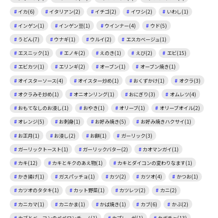
イカ(6)
イタリアン(2)
イチゴ(2)
イワシ(2)
いわし(1)
インゲン(1)
インゲン豆(1)
ウインナー(4)
ウド(5)
うどん(7)
ウナギ(1)
ウルイ(2)
エスカベージュ(1)
エスニック(1)
エノキ(2)
えのき(1)
えび(2)
エビ(15)
エビカツ(1)
エリンギ(2)
オーブン(1)
オーブン焼き(1)
オイスターソース(4)
オイスター炒め(1)
おくずかけ(1)
オクラ(3)
オクラみそ炒め(1)
オニオンリング(1)
おにぎり(3)
オムレツ(4)
おもてなしのお浸し(1)
おやき(1)
オリーブ(1)
オリーブオイル(2)
オレンジ(5)
お刺身(1)
お好み焼き(5)
お好み焼きハクサイ(1)
お正月(1)
お浸し(2)
お餅(1)
ガーリック(3)
ガーリックトースト(1)
ガーリックバター(2)
カオマンガイ(1)
カキ(12)
カキとキクのあえ物(1)
カキとダイコンの変わりなます(1)
かき揚げ(1)
ガスパッチョ(1)
カツ(2)
カツオ(4)
かつお(1)
カツオのタタキ(1)
カット野菜(1)
カツレツ(2)
カニ(2)
カニカマ(1)
カニかま(1)
かば焼き(1)
カブ(6)
かぶ(2)
カブとベーコンのペペロンチーノ(1)
カプレーゼ(1)
カボチャ(13)