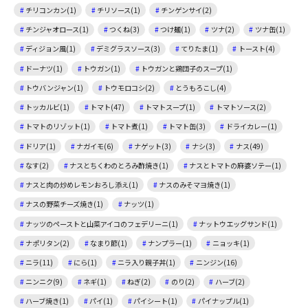
チリコンカン(1)
チリソース(1)
チンゲンサイ(2)
チンジャオロース(1)
つくね(3)
つけ麺(1)
ツナ(2)
ツナ缶(1)
ディジョン風(1)
デミグラスソース(3)
てりたま(1)
トースト(4)
ドーナツ(1)
トウガン(1)
トウガンと鶏団子のスープ(1)
トウバンジャン(1)
トウモロコシ(2)
とうもろこし(4)
トッカルビ(1)
トマト(47)
トマトスープ(1)
トマトソース(2)
トマトのリゾット(1)
トマト煮(1)
トマト缶(3)
ドライカレー(1)
ドリア(1)
ナガイモ(6)
ナゲット(3)
ナシ(3)
ナス(49)
なす(2)
ナスとちくわのとろみ酢焼き(1)
ナスとトマトの麻婆ソテー(1)
ナスと肉の炒めレモンおろし添え(1)
ナスのみそマヨ焼き(1)
ナスの野菜チーズ焼き(1)
ナッツ(1)
ナッツのペーストと山菜アイコのフェデリーニ(1)
ナットウエッグサンド(1)
ナポリタン(2)
なまり節(1)
ナンプラー(1)
ニョッキ(1)
ニラ(11)
にら(1)
ニラ入り親子丼(1)
ニンジン(16)
ニンニク(9)
ネギ(1)
ねぎ(2)
のり(2)
ハーブ(2)
ハーブ焼き(1)
パイ(1)
パイシート(1)
パイナップル(1)