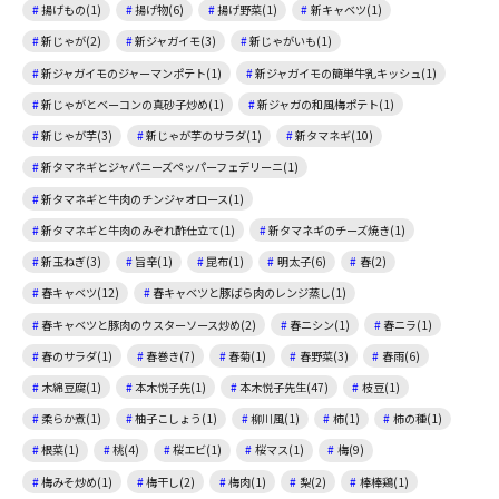
揚げもの(1)
揚げ物(6)
揚げ野菜(1)
新キャベツ(1)
新じゃが(2)
新ジャガイモ(3)
新じゃがいも(1)
新ジャガイモのジャーマンポテト(1)
新ジャガイモの簡単牛乳キッシュ(1)
新じゃがとベーコンの真砂子炒め(1)
新ジャガの和風梅ポテト(1)
新じゃが芋(3)
新じゃが芋のサラダ(1)
新タマネギ(10)
新タマネギとジャパニーズペッパーフェデリーニ(1)
新タマネギと牛肉のチンジャオロース(1)
新タマネギと牛肉のみぞれ酢仕立て(1)
新タマネギのチーズ焼き(1)
新玉ねぎ(3)
旨辛(1)
昆布(1)
明太子(6)
春(2)
春キャベツ(12)
春キャベツと豚ばら肉のレンジ蒸し(1)
春キャベツと豚肉のウスターソース炒め(2)
春ニシン(1)
春ニラ(1)
春のサラダ(1)
春巻き(7)
春菊(1)
春野菜(3)
春雨(6)
木綿豆腐(1)
本木悦子先(1)
本木悦子先生(47)
枝豆(1)
柔らか煮(1)
柚子こしょう(1)
柳川風(1)
柿(1)
柿の種(1)
根菜(1)
桃(4)
桜エビ(1)
桜マス(1)
梅(9)
梅みそ炒め(1)
梅干し(2)
梅肉(1)
梨(2)
棒棒鶏(1)