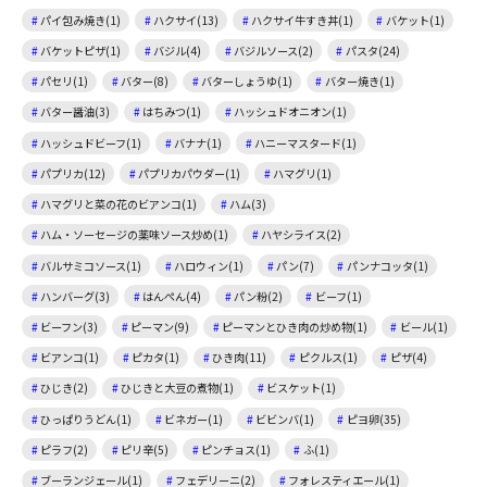
パイ包み焼き(1)
ハクサイ(13)
ハクサイ牛すき丼(1)
バケット(1)
バケットピザ(1)
バジル(4)
バジルソース(2)
パスタ(24)
パセリ(1)
バター(8)
バターしょうゆ(1)
バター焼き(1)
バター醤油(3)
はちみつ(1)
ハッシュドオニオン(1)
ハッシュドビーフ(1)
バナナ(1)
ハニーマスタード(1)
パプリカ(12)
パプリカパウダー(1)
ハマグリ(1)
ハマグリと菜の花のビアンコ(1)
ハム(3)
ハム・ソーセージの薬味ソース炒め(1)
ハヤシライス(2)
バルサミコソース(1)
ハロウィン(1)
パン(7)
パンナコッタ(1)
ハンバーグ(3)
はんぺん(4)
パン粉(2)
ビーフ(1)
ビーフン(3)
ピーマン(9)
ピーマンとひき肉の炒め物(1)
ビール(1)
ビアンコ(1)
ピカタ(1)
ひき肉(11)
ピクルス(1)
ピザ(4)
ひじき(2)
ひじきと大豆の煮物(1)
ビスケット(1)
ひっぱりうどん(1)
ビネガー(1)
ビビンバ(1)
ピヨ卵(35)
ピラフ(2)
ピリ辛(5)
ピンチョス(1)
ふ(1)
ブーランジェール(1)
フェデリーニ(2)
フォレスティエール(1)