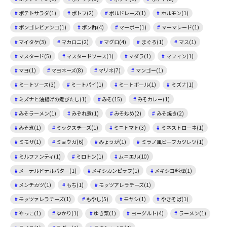
ポテトサラダ(1)
ポトフ(2)
ボルドレーズ(1)
ホルモン(1)
ボンゴレビアンコ(1)
ポン酢(4)
マーボー(1)
マーマレード(1)
マイタケ(3)
マカロニ(2)
マグロ(4)
まぐろ(1)
マス(1)
マスタード(5)
マスタードソース(1)
マダラ(1)
マフィン(1)
マヨ(1)
マヨネーズ(8)
マリネ(7)
マンゴー(1)
ミートソース(3)
ミートパイ(1)
ミートボール(1)
ミズナ(1)
ミズナと油揚げの煮びたし(1)
みそ(15)
みそカレー(1)
みそラーメン(1)
みぞれ煮(1)
みそ炒め(2)
みそ焼き(2)
みそ煮(1)
ミックスチーズ(1)
ミニトマト(3)
ミネストローネ(1)
ミモザ(1)
ミョウガ(6)
みょうが(1)
ミラノ風ビーフカツレツ(1)
ミルファンティ(1)
ミロトン(1)
ムニエル(10)
メーテルドテルバター(1)
メキシカンピラフ(1)
メキシコ料理(1)
メンチカツ(1)
もち(1)
モッツアレラチーズ(1)
モッツァレラチーズ(1)
もやし(5)
モヤシ(1)
やきそば(1)
やっこ(1)
ゆかり(1)
ゆき菜(1)
ヨーグルト(4)
ラーメン(1)