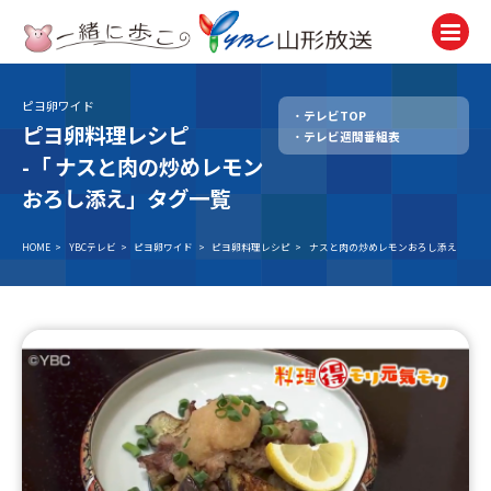
ピヨ卵ワイド
テレビTOP
テレビ
ピヨ卵料理レシピ
テレビ週間番組表
TV
-「
ナスと肉の炒めレモン
ラジオ
おろし添え」タグ一覧
Radio
HOME
>
YBCテレビ
>
ピヨ卵ワイド
>
ピヨ卵料理レシピ
>
ナスと肉の炒めレモンおろし添え
ニュース
News
アナウンサー
Announcer
イベント
Event
試写会・プレゼント
Present