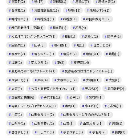
南蛮酢(2)
卵(17)
卵料理(1)
厚揚げ(7)
厚焼き卵(1)
台湾風(1)
吉田理恵先生(13)
味噌(13)
味噌かす汁(1)
味噌マヨ(1)
味噌焼き(1)
味噌煮(1)
味田和教先生(32)
味田和教先生 卒業(1)
和え物(1)
和風(4)
和風オニオングラタンスープ(1)
和食(1)
唐揚げ(2)
唐辛子(1)
回鍋肉(1)
団子(3)
坦々麺(1)
塩(1)
塩こうじ(5)
塩サバ(2)
塩ちゃんこ(1)
塩昆布(2)
塩焼き(1)
塩麴(1)
塩麹(1)
変わり丼(1)
夏(2)
夏野菜(14)
夏野菜のおうちピザトースト(1)
夏野菜のゴロゴロドライカレー(1)
大学いも(1)
大根(4)
大根おろし(7)
大根餅(1)
大葉(6)
大豆(1)
大豆と夏野菜のドライカレー(1)
天ぷら(2)
奥田政行(2)
奥田政行先生(6)
子供洋食(1)
孟宗(2)
宮城県(1)
寺泉トマトのプロヴァンス風(1)
寿司(1)
小エビ(1)
小松菜(1)
小豆(1)
山形セルリー(2)
山形セルリーと牛肉のきんぴら(1)
山形牛(1)
山形雪若丸(1)
山菜(3)
山菜おろし(1)
岩塩(1)
巻きずし(1)
干しエビ(1)
手まりずし(1)
手羽先(2)
挽肉(2)