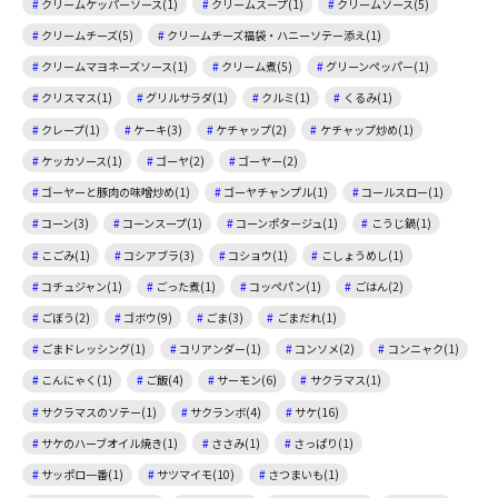
クリームケッパーソース(1)
クリームスープ(1)
クリームソース(5)
クリームチーズ(5)
クリームチーズ福袋・ハニーソテー添え(1)
クリームマヨネーズソース(1)
クリーム煮(5)
グリーンペッパー(1)
クリスマス(1)
グリルサラダ(1)
クルミ(1)
くるみ(1)
クレープ(1)
ケーキ(3)
ケチャップ(2)
ケチャップ炒め(1)
ケッカソース(1)
ゴーヤ(2)
ゴーヤー(2)
ゴーヤーと豚肉の味噌炒め(1)
ゴーヤチャンプル(1)
コールスロー(1)
コーン(3)
コーンスープ(1)
コーンポタージュ(1)
こうじ鍋(1)
こごみ(1)
コシアブラ(3)
コショウ(1)
こしょうめし(1)
コチュジャン(1)
ごった煮(1)
コッペパン(1)
ごはん(2)
ごぼう(2)
ゴボウ(9)
ごま(3)
ごまだれ(1)
ごまドレッシング(1)
コリアンダー(1)
コンソメ(2)
コンニャク(1)
こんにゃく(1)
ご飯(4)
サーモン(6)
サクラマス(1)
サクラマスのソテー(1)
サクランボ(4)
サケ(16)
サケのハーブオイル焼き(1)
ささみ(1)
さっぱり(1)
サッポロ一番(1)
サツマイモ(10)
さつまいも(1)