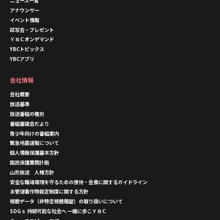
ニュース一覧
アナウンサー
イベント情報
試写会・プレゼント
ＹＢＣオンデマンド
YBCトピックス
YBCアプリ
会社情報
会社概要
放送基準
放送番組の種別
番組審議会だより
青少年向けの番組案内
緊急地震速報について
個人情報保護基本方針
国民保護業務計画
山形放送 人権方針
安全な職場環境を守るための接待・会食に関するガイドライン
未管理著作物裁定制度に関する方針
視聴データ（非特定視聴履歴）の取り扱いについて
SDGｓ 持続可能な社会へ 一緒に歩こＹＢＣ