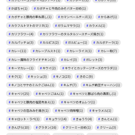
かぼちゃ(1)
カボチャと牛肉のみそバター炒め(1)
カボチャと豚肉の重ね蒸し(1)
カマンベールチーズ(1)
からあげ(1)
カラフルトマトのマリネ(1)
ガラムマサラ(1)
カラメル(1)
カリフラワー(4)
カリフラワーのタルタルソースチーズ焼き(1)
カルパッチョ(3)
カルピス(2)
ガルビュー(1)
カルボナーラ(1)
カレー(11)
カレーブルスト(1)
カレーライス(1)
カレー粉(7)
カレー風味のフライドチキン(1)
カレイ(3)
ガレット(3)
キーマカレー(1)
キウイ(2)
キウイとカッテージチーズのサラダ(1)
キク(1)
キッシュ(3)
キノコ(23)
きのこ(9)
キノコとサケのミルクごはん(1)
キムチ(7)
キムチ納豆チャーハン(1)
キャベツ(25)
キャベツごはん(1)
キャベツと豚ばら肉の酒蒸し(1)
キャベツと豚肉の塩昆布あえ(1)
キャベツのオムレツ(1)
キャベツの包みみそ焼き(1)
キャベツ肉味噌(1)
キャラメル(1)
キャロット・ラペ(1)
キュウリ(14)
きゅうり(4)
きんとん(1)
きんぴら(10)
グラタン(16)
クリーミー炒め(1)
クリーム(3)