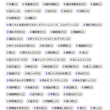
生姜(1)
生姜焼き(2)
田中浩明(2)
田中浩明先生(55)
田楽(1)
白だし(1)
白ワイン(2)
白子(3)
白米(1)
白菜(11)
白身魚(6)
白飯(1)
真イカと水菜の肝マヨネーズクリームソース フェデリーニ(1)
真砂子和え(1)
真砂子炒め(2)
磯部巻き(1)
磯部揚げ(1)
磯風味(1)
福豆もち(1)
秋ナスとアンチョビーのグラタン(1)
秋ナスの玉みそ焼き(1)
秋刀魚(1)
秋野菜(1)
竜田揚げ(1)
筍(1)
筍のきんぴら(1)
筑前煮(1)
簡単(1)
米(1)
粒マスタード(3)
粗ペッパーチキンレモン(1)
糸こんにゃく(1)
紅花油(1)
納豆(14)
納豆揚げ(1)
納豆餃子(1)
絹ごし豆腐(1)
絹揚げ(1)
肉じゃが(3)
肉ジャガの炒め煮(1)
肉みそ(1)
肉みそあんかけ野菜(1)
肉みそゴーヤやっこ(1)
肉みそ温やっこ(1)
肉味噌(1)
肉巻き(6)
肉詰め煮(1)
肉豆腐(1)
胡麻(1)
胡麻酢和え(1)
舌平目(1)
芋煮(1)
花束仕立て(1)
若草焼き(1)
茄子(3)
茶碗蒸し(1)
茹で卵(1)
菅野由子先生(55)
菜の花(2)
菜種蒸し焼き(1)
葱(1)
蒸し(2)