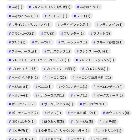
ふき(1)
フキとレンコンの炒り煮(1)
ふきのとう(1)
ふきのとうみそ(1)
プチトマト(1)
フライ(1)
フライパングリルサンド(1)
フライパンで２品(1)
フランスパン(1)
フランセーズ(1)
ブリ(5)
フリッター(1)
フリット(3)
プリン(1)
フルーツ(7)
フルーツソース(1)
フルーツ春巻き(1)
ブルールージュ(1)
ブルスケッタ(1)
フレンチトースト(1)
フレンチトースト（パン ペルデュ）(1)
フレンチドレッシング(1)
ブロッコリー(13)
ブロッコリーの茎(1)
プロバンサル(1)
ベークドポテト(1)
ベーコン(20)
ベーコンマヨ焼きそば(1)
ベジたれ(1)
ベニエ(1)
ペペロンチーニ(1)
ペペロンチーノ(4)
ヘルシー(1)
ヘルシーな焼肉(1)
ポーク(1)
ポークステーキ(1)
ポークソテー(2)
ポークディアブル(1)
ポークピカタ(1)
ポーチドエッグ(2)
ポアレ(1)
ボイルドポーク(1)
ホウレンソウ(6)
ほうれんそう(1)
ほうれん草(5)
ポタージュ(5)
ホタテ(5)
ホタテ貝(1)
ホタテ貝のガーリックバター焼き(1)
ホットサンド(1)
ホットチキン(1)
ポテサラ(3)
ポテチ(1)
ポテト(2)