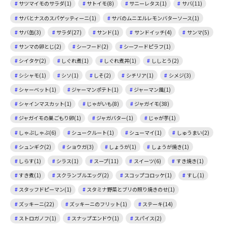
サツマイモのサラダ(1)
サトイモ(8)
サニーレタス(1)
サバ(11)
サバとナスのスパゲッティーニ(1)
サバのムニエルレモンバターソース(1)
サバ缶(3)
サラダ(27)
サンド(1)
サンドイッチ(4)
サンマ(5)
サンマの卵とじ(2)
シーフード(2)
シーフードピラフ(1)
シイタケ(2)
しぐれ煮(1)
しぐれ煮丼(1)
ししとう(2)
シシャモ(1)
シソ(1)
しそ(2)
シチリア(1)
シメジ(3)
シャーベット(1)
ジャーマンポテト(1)
ジャーマン風(1)
シャインマスカット(1)
じゃがいも(8)
ジャガイモ(38)
ジャガイモの巣ごもり卵(1)
ジャガバター(1)
じゃが芋(1)
しゃぶしゃぶ(6)
シュークルート(1)
シューマイ(1)
しゅうまい(2)
シュンギク(2)
ショウガ(3)
しょうが(1)
しょうが焼き(1)
しらす(1)
シラス(1)
スープ(11)
スイーツ(6)
すき焼き(1)
すき煮(1)
スクランブルエッグ(2)
スコップコロッケ(1)
すし(1)
スタッフドピーマン(1)
スタミナ野菜とブリの照り焼きのせ(1)
ズッキーニ(22)
ズッキーニのフリット(1)
ステーキ(14)
ストロガノフ(1)
スナップエンドウ(1)
スパイス(2)