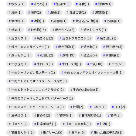
水炊き(1)
汁もの(1)
油揚げ(6)
洋食(1)
浅漬け(1)
浅蜊(1)
海苔(2)
海鮮(2)
混ぜご飯(2)
温野菜(1)
漬け物(1)
漬物(1)
災害時(1)
炊き込みご飯(3)
炊飯器(1)
炒め(1)
炒め物(13)
焼きうどん(2)
焼きおにぎり(1)
焼きカブ(1)
焼きそば(2)
焼きトウモロコシ(1)
焼き浸し(1)
焼き牛肉のカルパッチョ(1)
焼き豆腐(1)
焼き麩(1)
照り焼き(3)
煮っ転がし(1)
煮浸し(2)
煮物(19)
煮込み(4)
片栗粉(1)
牛ひき肉(1)
牛ロース(1)
牛ロース肉(1)
牛乳(10)
牛肉(63)
牛肉シャリアピン風ステーキ(1)
牛肉とシュンギクのオイスターソース煮(1)
牛肉とトマトのオイスターソース炒め(1)
牛肉とトマトのニンニクバジル炒め(1)
牛肉のお酢炒め(1)
牛肉のステーキカフェドパリバターソース(1)
牛肉のステーキバーベキューソース(1)
牡蠣(2)
玉ねぎ(7)
玉子(2)
玉子焼き(1)
甘みそ(2)
甘味噌(1)
甘味噌炒め(1)
甘辛(5)
甘辛どん(2)
甘辛手羽先(1)
甘辛牛肉豆腐丼(1)
甘酒(1)
甘酢あんかけ(1)
生クリーム(5)
生ハム(6)
生ハム白菜牛乳煮(1)