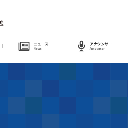
ラジオ
Radio
アナウンサー
ニュース
アナウンサー
News
Announcer
Announcer
試写会・プレゼ
Present
やまがた情熱市場