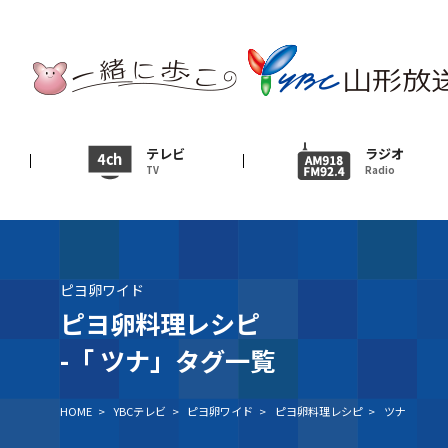
テレビ
TV
ニュース
テレビ
ラジオ
TV
Radio
News
イベント
Event
ピヨ卵ワイド
ＹＢＣオンデマンド
ピヨ卵料理レシピ
-「
ツナ」タグ一覧
HOME
>
YBCテレビ
>
ピヨ卵ワイド
>
ピヨ卵料理レシピ
>
ツナ