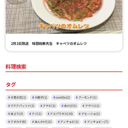
ＹＢＣオンデマンド
やまがた情熱市場
2月2日放送 味田和教先生 キャベツのオムレツ
料理検索
タグ
＃菜の花(1)
＃餃子(1)
cookDo(2)
アーモンド(1)
アクアパッツァ(1)
アケビ(1)
あけび(1)
アサリ(11)
あさり(3)
アジ(1)
アスパラガス(16)
アヒージョ(1)
アボカド(8)
あんかけ(12)
アンチョビ(1)
アンチョビー(7)