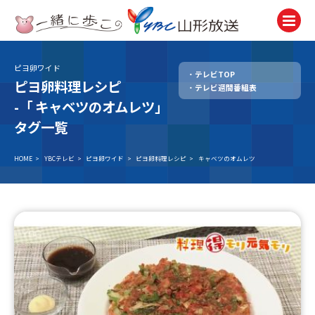
ピヨ卵ワイド
テレビTOP
テレビ
ピヨ卵料理レシピ
テレビ週間番組表
TV
-「
キャベツのオムレツ」
ラジオ
タグ一覧
Radio
HOME
>
YBCテレビ
>
ピヨ卵ワイド
>
ピヨ卵料理レシピ
>
キャベツのオムレツ
ニュース
News
アナウンサー
Announcer
イベント
Event
試写会・プレゼント
Present