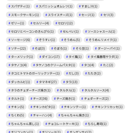
スパゲティ(1)
スパニッシュオムレツ(1)
すまし汁(1)
スモークサーモン(1)
スライスチーズ(1)
セージ(1)
セリ(3)
ゼリー(1)
セルリー(4)
セロリ(12)
セロリとベーコンのきんぴら(1)
せんべい(1)
ソースシャスール(1)
ソーセージ(6)
ぞうすい(1)
そうめん(5)
そうめんリメイク(1)
ソテー(22)
そば(3)
そぼろ(1)
そら豆(1)
ダージーパイ(1)
ターメリック(1)
ダイコン(17)
タイ風(1)
タイ風春雨サラダ(1)
タケノコ(4)
タケノコのクリームパスタ(1)
タコ(4)
たこ(2)
タコとトマトのガーリックソテー(1)
だし(3)
たたき(2)
ダッカルビ(1)
タマネギ(27)
タラ(13)
タラのチェダーチーズ焼き(1)
タルタル(1)
タルタルソース(4)
タルト(1)
チーズ(36)
チーズ焼き(1)
チェダーチーズ(2)
チキン(5)
チキンカピタ(1)
チキンソテー(1)
チキンフリカッセ(1)
ちくわ(5)
チャーハン(4)
ちゃんちゃん焼き(1)
ちゃんちゃん蒸し(1)
チョコレートケーキ(1)
ちらし寿司(1)
チリコンカン(1)
チリソース(1)
チンゲンサイ(2)