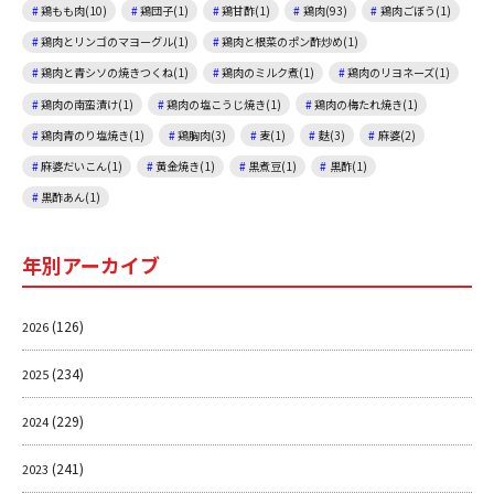
鶏もも肉(10)
鶏団子(1)
鶏甘酢(1)
鶏肉(93)
鶏肉ごぼう(1)
鶏肉とリンゴのマヨーグル(1)
鶏肉と根菜のポン酢炒め(1)
鶏肉と青シソの焼きつくね(1)
鶏肉のミルク煮(1)
鶏肉のリヨネーズ(1)
鶏肉の南蛮漬け(1)
鶏肉の塩こうじ焼き(1)
鶏肉の梅たれ焼き(1)
鶏肉青のり塩焼き(1)
鶏胸肉(3)
麦(1)
麩(3)
麻婆(2)
麻婆だいこん(1)
黄金焼き(1)
黒煮豆(1)
黒酢(1)
黒酢あん(1)
年別アーカイブ
(126)
2026
(234)
2025
(229)
2024
(241)
2023