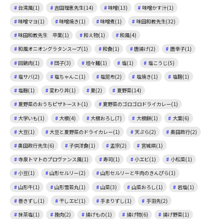
台湾風(1)
吉田理恵先生(14)
味噌(13)
味噌かす汁(1)
味噌マヨ(1)
味噌焼き(1)
味噌煮(1)
味田和教先生(32)
味田和教先生 卒業(1)
和え物(1)
和風(4)
和風オニオングラタンスープ(1)
和食(1)
唐揚げ(2)
唐辛子(1)
回鍋肉(1)
団子(3)
坦々麺(1)
塩(1)
塩こうじ(5)
塩サバ(2)
塩ちゃんこ(1)
塩昆布(2)
塩焼き(1)
塩麴(1)
塩麹(1)
変わり丼(1)
夏(2)
夏野菜(14)
夏野菜のおうちピザトースト(1)
夏野菜のゴロゴロドライカレー(1)
大学いも(1)
大根(4)
大根おろし(7)
大根餅(1)
大葉(6)
大豆(1)
大豆と夏野菜のドライカレー(1)
天ぷら(2)
奥田政行(2)
奥田政行先生(6)
子供洋食(1)
孟宗(2)
宮城県(1)
寺泉トマトのプロヴァンス風(1)
寿司(1)
小エビ(1)
小松菜(1)
小豆(1)
山形セルリー(2)
山形セルリーと牛肉のきんぴら(1)
山形牛(1)
山形雪若丸(1)
山菜(3)
山菜おろし(1)
岩塩(1)
巻きずし(1)
干しエビ(1)
手まりずし(1)
手羽先(2)
抹茶塩(1)
挽肉(2)
揚げもの(1)
揚げ物(6)
揚げ野菜(1)