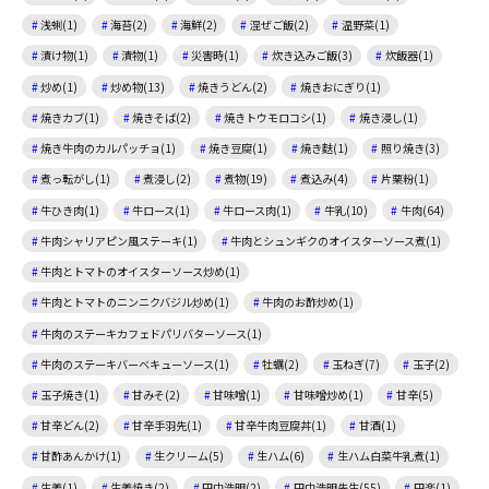
浅蜊(1)
海苔(2)
海鮮(2)
混ぜご飯(2)
温野菜(1)
漬け物(1)
漬物(1)
災害時(1)
炊き込みご飯(3)
炊飯器(1)
炒め(1)
炒め物(13)
焼きうどん(2)
焼きおにぎり(1)
焼きカブ(1)
焼きそば(2)
焼きトウモロコシ(1)
焼き浸し(1)
焼き牛肉のカルパッチョ(1)
焼き豆腐(1)
焼き麩(1)
照り焼き(3)
煮っ転がし(1)
煮浸し(2)
煮物(19)
煮込み(4)
片栗粉(1)
牛ひき肉(1)
牛ロース(1)
牛ロース肉(1)
牛乳(10)
牛肉(64)
牛肉シャリアピン風ステーキ(1)
牛肉とシュンギクのオイスターソース煮(1)
牛肉とトマトのオイスターソース炒め(1)
牛肉とトマトのニンニクバジル炒め(1)
牛肉のお酢炒め(1)
牛肉のステーキカフェドパリバターソース(1)
牛肉のステーキバーベキューソース(1)
牡蠣(2)
玉ねぎ(7)
玉子(2)
玉子焼き(1)
甘みそ(2)
甘味噌(1)
甘味噌炒め(1)
甘辛(5)
甘辛どん(2)
甘辛手羽先(1)
甘辛牛肉豆腐丼(1)
甘酒(1)
甘酢あんかけ(1)
生クリーム(5)
生ハム(6)
生ハム白菜牛乳煮(1)
生姜(1)
生姜焼き(2)
田中浩明(2)
田中浩明先生(55)
田楽(1)