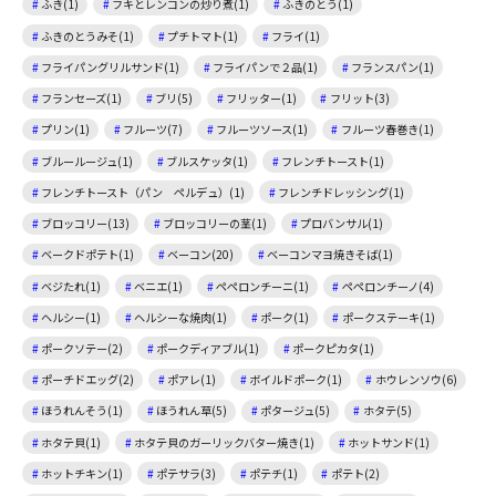
ふき(1)
フキとレンコンの炒り煮(1)
ふきのとう(1)
ふきのとうみそ(1)
プチトマト(1)
フライ(1)
フライパングリルサンド(1)
フライパンで２品(1)
フランスパン(1)
フランセーズ(1)
ブリ(5)
フリッター(1)
フリット(3)
プリン(1)
フルーツ(7)
フルーツソース(1)
フルーツ春巻き(1)
ブルールージュ(1)
ブルスケッタ(1)
フレンチトースト(1)
フレンチトースト（パン ペルデュ）(1)
フレンチドレッシング(1)
ブロッコリー(13)
ブロッコリーの茎(1)
プロバンサル(1)
ベークドポテト(1)
ベーコン(20)
ベーコンマヨ焼きそば(1)
ベジたれ(1)
ベニエ(1)
ペペロンチーニ(1)
ペペロンチーノ(4)
ヘルシー(1)
ヘルシーな焼肉(1)
ポーク(1)
ポークステーキ(1)
ポークソテー(2)
ポークディアブル(1)
ポークピカタ(1)
ポーチドエッグ(2)
ポアレ(1)
ボイルドポーク(1)
ホウレンソウ(6)
ほうれんそう(1)
ほうれん草(5)
ポタージュ(5)
ホタテ(5)
ホタテ貝(1)
ホタテ貝のガーリックバター焼き(1)
ホットサンド(1)
ホットチキン(1)
ポテサラ(3)
ポテチ(1)
ポテト(2)