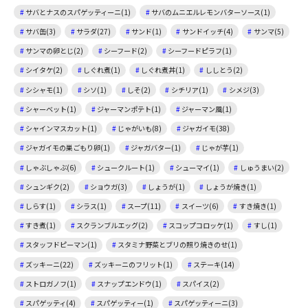
サバとナスのスパゲッティーニ(1)
サバのムニエルレモンバターソース(1)
サバ缶(3)
サラダ(27)
サンド(1)
サンドイッチ(4)
サンマ(5)
サンマの卵とじ(2)
シーフード(2)
シーフードピラフ(1)
シイタケ(2)
しぐれ煮(1)
しぐれ煮丼(1)
ししとう(2)
シシャモ(1)
シソ(1)
しそ(2)
シチリア(1)
シメジ(3)
シャーベット(1)
ジャーマンポテト(1)
ジャーマン風(1)
シャインマスカット(1)
じゃがいも(8)
ジャガイモ(38)
ジャガイモの巣ごもり卵(1)
ジャガバター(1)
じゃが芋(1)
しゃぶしゃぶ(6)
シュークルート(1)
シューマイ(1)
しゅうまい(2)
シュンギク(2)
ショウガ(3)
しょうが(1)
しょうが焼き(1)
しらす(1)
シラス(1)
スープ(11)
スイーツ(6)
すき焼き(1)
すき煮(1)
スクランブルエッグ(2)
スコップコロッケ(1)
すし(1)
スタッフドピーマン(1)
スタミナ野菜とブリの照り焼きのせ(1)
ズッキーニ(22)
ズッキーニのフリット(1)
ステーキ(14)
ストロガノフ(1)
スナップエンドウ(1)
スパイス(2)
スパゲッティ(4)
スパゲッティー(1)
スパゲッティーニ(3)