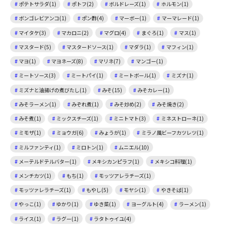
ポテトサラダ(1)
ポトフ(2)
ボルドレーズ(1)
ホルモン(1)
ボンゴレビアンコ(1)
ポン酢(4)
マーボー(1)
マーマレード(1)
マイタケ(3)
マカロニ(2)
マグロ(4)
まぐろ(1)
マス(1)
マスタード(5)
マスタードソース(1)
マダラ(1)
マフィン(1)
マヨ(1)
マヨネーズ(8)
マリネ(7)
マンゴー(1)
ミートソース(3)
ミートパイ(1)
ミートボール(1)
ミズナ(1)
ミズナと油揚げの煮びたし(1)
みそ(15)
みそカレー(1)
みそラーメン(1)
みぞれ煮(1)
みそ炒め(2)
みそ焼き(2)
みそ煮(1)
ミックスチーズ(1)
ミニトマト(3)
ミネストローネ(1)
ミモザ(1)
ミョウガ(6)
みょうが(1)
ミラノ風ビーフカツレツ(1)
ミルファンティ(1)
ミロトン(1)
ムニエル(10)
メーテルドテルバター(1)
メキシカンピラフ(1)
メキシコ料理(1)
メンチカツ(1)
もち(1)
モッツアレラチーズ(1)
モッツァレラチーズ(1)
もやし(5)
モヤシ(1)
やきそば(1)
やっこ(1)
ゆかり(1)
ゆき菜(1)
ヨーグルト(4)
ラーメン(1)
ライス(1)
ラグー(1)
ラタトゥイユ(4)