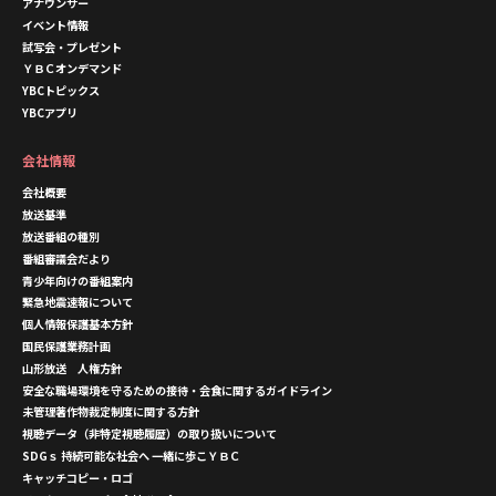
アナウンサー
イベント情報
試写会・プレゼント
ＹＢＣオンデマンド
YBCトピックス
YBCアプリ
会社情報
会社概要
放送基準
放送番組の種別
番組審議会だより
青少年向けの番組案内
緊急地震速報について
個人情報保護基本方針
国民保護業務計画
山形放送 人権方針
安全な職場環境を守るための接待・会食に関するガイドライン
未管理著作物裁定制度に関する方針
視聴データ（非特定視聴履歴）の取り扱いについて
SDGｓ 持続可能な社会へ 一緒に歩こＹＢＣ
キャッチコピー・ロゴ