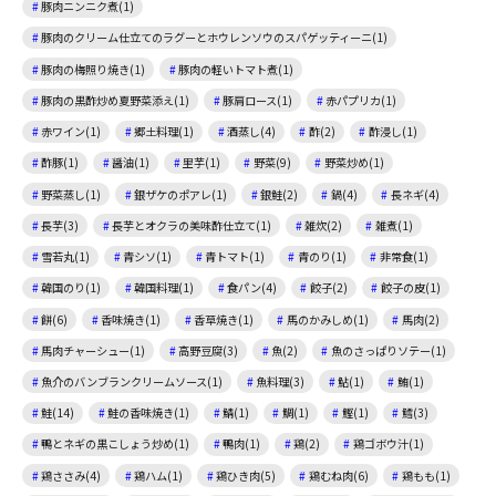
豚肉ニンニク煮(1)
豚肉のクリーム仕立てのラグーとホウレンソウのスパゲッティーニ(1)
豚肉の梅照り焼き(1)
豚肉の軽いトマト煮(1)
豚肉の黒酢炒め夏野菜添え(1)
豚肩ロース(1)
赤パプリカ(1)
赤ワイン(1)
郷土料理(1)
酒蒸し(4)
酢(2)
酢浸し(1)
酢豚(1)
醤油(1)
里芋(1)
野菜(9)
野菜炒め(1)
野菜蒸し(1)
銀ザケのポアレ(1)
銀鮭(2)
鍋(4)
長ネギ(4)
長芋(3)
長芋とオクラの美味酢仕立て(1)
雑炊(2)
雑煮(1)
雪若丸(1)
青シソ(1)
青トマト(1)
青のり(1)
非常食(1)
韓国のり(1)
韓国料理(1)
食パン(4)
餃子(2)
餃子の皮(1)
餅(6)
香味焼き(1)
香草焼き(1)
馬のかみしめ(1)
馬肉(2)
馬肉チャーシュー(1)
高野豆腐(3)
魚(2)
魚のさっぱりソテー(1)
魚介のバンブランクリームソース(1)
魚料理(3)
鮎(1)
鮪(1)
鮭(14)
鮭の香味焼き(1)
鯖(1)
鯛(1)
鰹(1)
鱈(3)
鴨とネギの黒こしょう炒め(1)
鴨肉(1)
鶏(2)
鶏ゴボウ汁(1)
鶏ささみ(4)
鶏ハム(1)
鶏ひき肉(5)
鶏むね肉(6)
鶏もも(1)