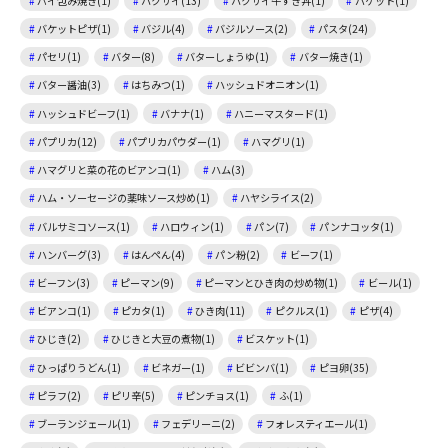
パイ包み焼き(1)
ハクサイ(13)
ハクサイ牛すき丼(1)
バケット(1)
バケットピザ(1)
バジル(4)
バジルソース(2)
パスタ(24)
パセリ(1)
バター(8)
バターしょうゆ(1)
バター焼き(1)
バター醤油(3)
はちみつ(1)
ハッシュドオニオン(1)
ハッシュドビーフ(1)
バナナ(1)
ハニーマスタード(1)
パプリカ(12)
パプリカパウダー(1)
ハマグリ(1)
ハマグリと菜の花のビアンコ(1)
ハム(3)
ハム・ソーセージの薬味ソース炒め(1)
ハヤシライス(2)
バルサミコソース(1)
ハロウィン(1)
パン(7)
パンナコッタ(1)
ハンバーグ(3)
はんぺん(4)
パン粉(2)
ビーフ(1)
ビーフン(3)
ピーマン(9)
ピーマンとひき肉の炒め物(1)
ビール(1)
ビアンコ(1)
ピカタ(1)
ひき肉(11)
ピクルス(1)
ピザ(4)
ひじき(2)
ひじきと大豆の煮物(1)
ビスケット(1)
ひっぱりうどん(1)
ビネガー(1)
ビビンバ(1)
ピヨ卵(35)
ピラフ(2)
ピリ辛(5)
ピンチョス(1)
ふ(1)
ブーランジェール(1)
フェデリーニ(2)
フォレスティエール(1)