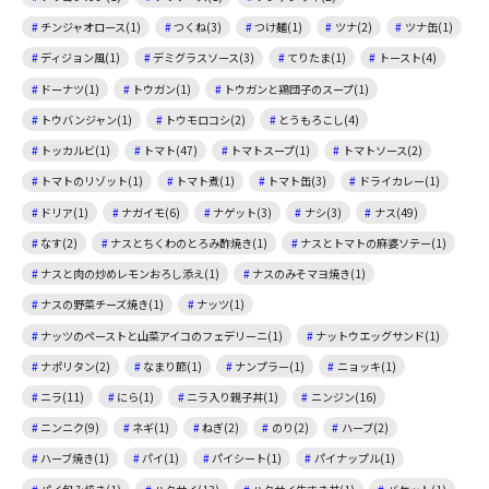
チンジャオロース(1)
つくね(3)
つけ麺(1)
ツナ(2)
ツナ缶(1)
ディジョン風(1)
デミグラスソース(3)
てりたま(1)
トースト(4)
ドーナツ(1)
トウガン(1)
トウガンと鶏団子のスープ(1)
トウバンジャン(1)
トウモロコシ(2)
とうもろこし(4)
トッカルビ(1)
トマト(47)
トマトスープ(1)
トマトソース(2)
トマトのリゾット(1)
トマト煮(1)
トマト缶(3)
ドライカレー(1)
ドリア(1)
ナガイモ(6)
ナゲット(3)
ナシ(3)
ナス(49)
なす(2)
ナスとちくわのとろみ酢焼き(1)
ナスとトマトの麻婆ソテー(1)
ナスと肉の炒めレモンおろし添え(1)
ナスのみそマヨ焼き(1)
ナスの野菜チーズ焼き(1)
ナッツ(1)
ナッツのペーストと山菜アイコのフェデリーニ(1)
ナットウエッグサンド(1)
ナポリタン(2)
なまり節(1)
ナンプラー(1)
ニョッキ(1)
ニラ(11)
にら(1)
ニラ入り親子丼(1)
ニンジン(16)
ニンニク(9)
ネギ(1)
ねぎ(2)
のり(2)
ハーブ(2)
ハーブ焼き(1)
パイ(1)
パイシート(1)
パイナップル(1)