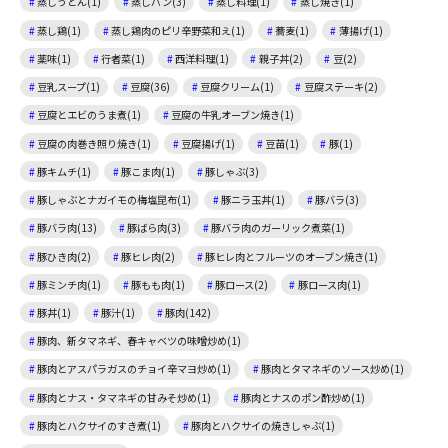
蒸しうどん(1)
蒸しパン(3)
蒸し料理(1)
蒸し焼き(1)
蒸し鶏(1)
蒸し鶏肉のピリ辛野菜和え(1)
蕎麦(1)
薄揚げ(1)
薬味(1)
行者菜(1)
西洋料理(1)
親子丼(2)
豆(2)
豆乳スープ(1)
豆腐(36)
豆腐クリーム(1)
豆腐ステーキ(2)
豆腐とエビのうま煮(1)
豆腐の牛乳オーブン焼き(1)
豆腐の肉巻き照り焼き(1)
豆腐揚げ(1)
豆苗(1)
豚(1)
豚キムチ(1)
豚こま肉(1)
豚しゃぶ(3)
豚しゃぶとナガイモの梅塩昆布(1)
豚ニラ玉丼(1)
豚バラ(3)
豚バラ肉(13)
豚ばら肉(3)
豚バラ肉のガーリック煮菜(1)
豚ひき肉(2)
豚ヒレ肉(2)
豚ヒレ肉とフルーツのオーブン焼き(1)
豚ミンチ肉(1)
豚もも肉(1)
豚ロース(2)
豚ロース肉(1)
豚丼(1)
豚汁(1)
豚肉(142)
豚肉、新タマネギ、春キャベツの味噌炒め(1)
豚肉とアスパラガスのチョイ辛マヨ炒め(1)
豚肉とタマネギのソース炒め(1)
豚肉とナス・タマネギの甘みそ炒め(1)
豚肉とナスのポン酢炒め(1)
豚肉とハクサイのすき煮(1)
豚肉とハクサイの焼きしゃぶ(1)