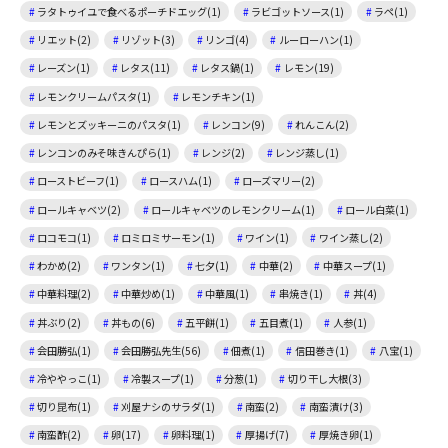
ラタトゥイユで食べるポーチドエッグ(1)
ラビゴットソース(1)
ラペ(1)
リエット(2)
リゾット(3)
リンゴ(4)
ルーローハン(1)
レーズン(1)
レタス(11)
レタス鍋(1)
レモン(19)
レモンクリームパスタ(1)
レモンチキン(1)
レモンとズッキーニのパスタ(1)
レンコン(9)
れんこん(2)
レンコンのみそ味きんぴら(1)
レンジ(2)
レンジ蒸し(1)
ローストビーフ(1)
ロースハム(1)
ローズマリー(2)
ロールキャベツ(2)
ロールキャベツのレモンクリーム(1)
ロール白菜(1)
ロコモコ(1)
ロミロミサーモン(1)
ワイン(1)
ワイン蒸し(2)
わかめ(2)
ワンタン(1)
七夕(1)
中華(2)
中華スープ(1)
中華料理(2)
中華炒め(1)
中華風(1)
串焼き(1)
丼(4)
丼ぶり(2)
丼もの(6)
五平餅(1)
五目煮(1)
人参(1)
会田勝弘(1)
会田勝弘先生(56)
佃煮(1)
信田巻き(1)
八宝(1)
冷ややっこ(1)
冷製スープ(1)
分葱(1)
切り干し大根(3)
切り昆布(1)
刈屋ナシのサラダ(1)
南蛮(2)
南蛮漬け(3)
南蛮酢(2)
卵(17)
卵料理(1)
厚揚げ(7)
厚焼き卵(1)