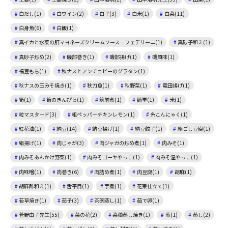
白だし(1)
白ワイン(2)
白子(3)
白米(1)
白菜(11)
白身魚(6)
白飯(1)
真イカと水菜の肝マヨネーズクリームソース フェデリーニ(1)
真砂子和え(1)
真砂子炒め(2)
磯部巻き(1)
磯部揚げ(1)
磯風味(1)
福豆もち(1)
秋ナスとアンチョビーのグラタン(1)
秋ナスの玉みそ焼き(1)
秋刀魚(1)
秋野菜(1)
竜田揚げ(1)
筍(1)
筍のきんぴら(1)
筑前煮(1)
簡単(1)
米(1)
粒マスタード(3)
粗ペッパーチキンレモン(1)
糸こんにゃく(1)
紅花油(1)
納豆(14)
納豆揚げ(1)
納豆餃子(1)
絹ごし豆腐(1)
絹揚げ(1)
肉じゃが(3)
肉ジャガの炒め煮(1)
肉みそ(1)
肉みそあんかけ野菜(1)
肉みそゴーヤやっこ(1)
肉みそ温やっこ(1)
肉味噌(1)
肉巻き(6)
肉詰め煮(1)
肉豆腐(1)
胡麻(1)
胡麻酢和え(1)
舌平目(1)
芋煮(1)
花束仕立て(1)
若草焼き(1)
茄子(3)
茶碗蒸し(1)
茹で卵(1)
菅野由子先生(55)
菜の花(2)
菜種蒸し焼き(1)
葱(1)
蒸し(2)