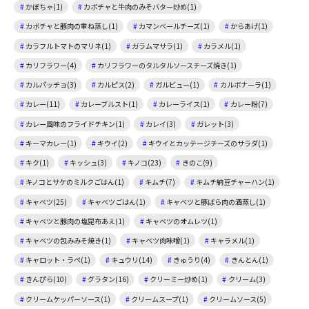
かぼちゃ(1)
カボチャと牛肉のみそバター炒め(1)
カボチャと豚肉の重ね蒸し(1)
カマンベールチーズ(1)
からあげ(1)
カラフルトマトのマリネ(1)
ガラムマサラ(1)
カラメル(1)
カリフラワー(4)
カリフラワーのタルタルソースチーズ焼き(1)
カルパッチョ(3)
カルピス(2)
ガルビュー(1)
カルボナーラ(1)
カレー(11)
カレーブルスト(1)
カレーライス(1)
カレー粉(7)
カレー風味のフライドチキン(1)
カレイ(3)
ガレット(3)
キーマカレー(1)
キウイ(2)
キウイとカッテージチーズのサラダ(1)
キク(1)
キッシュ(3)
キノコ(23)
きのこ(9)
キノコとサケのミルクごはん(1)
キムチ(7)
キムチ納豆チャーハン(1)
キャベツ(25)
キャベツごはん(1)
キャベツと豚ばら肉の酒蒸し(1)
キャベツと豚肉の塩昆布あえ(1)
キャベツのオムレツ(1)
キャベツの包みみそ焼き(1)
キャベツ肉味噌(1)
キャラメル(1)
キャロット・ラペ(1)
キュウリ(14)
きゅうり(4)
きんとん(1)
きんぴら(10)
グラタン(16)
クリーミー炒め(1)
クリーム(3)
クリームケッパーソース(1)
クリームスープ(1)
クリームソース(5)