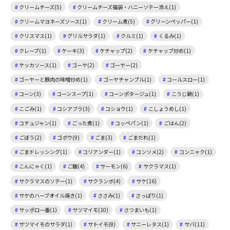
クリームチーズ(5)
クリームチーズ福袋・ハニーソテー添え(1)
クリームマヨネーズソース(1)
クリーム煮(5)
グリーンペッパー(1)
クリスマス(1)
グリルサラダ(1)
クルミ(1)
くるみ(1)
クレープ(1)
ケーキ(3)
ケチャップ(2)
ケチャップ炒め(1)
ケッカソース(1)
ゴーヤ(2)
ゴーヤー(2)
ゴーヤーと豚肉の味噌炒め(1)
ゴーヤチャンプル(1)
コールスロー(1)
コーン(3)
コーンスープ(1)
コーンポタージュ(1)
こうじ鍋(1)
こごみ(1)
コシアブラ(3)
コショウ(1)
こしょうめし(1)
コチュジャン(1)
ごった煮(1)
コッペパン(1)
ごはん(2)
ごぼう(2)
ゴボウ(9)
ごま(3)
ごまだれ(1)
ごまドレッシング(1)
コリアンダー(1)
コンソメ(2)
コンニャク(1)
こんにゃく(1)
ご飯(4)
サーモン(6)
サクラマス(1)
サクラマスのソテー(1)
サクランボ(4)
サケ(16)
サケのハーブオイル焼き(1)
ささみ(1)
さっぱり(1)
サッポロ一番(1)
サツマイモ(10)
さつまいも(1)
サツマイモのサラダ(1)
サトイモ(8)
サニーレタス(1)
サバ(11)