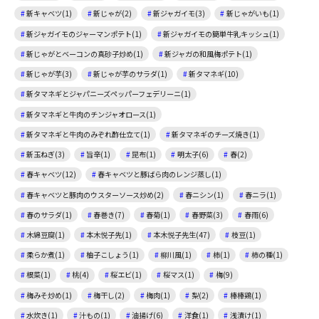
新キャベツ(1)
新じゃが(2)
新ジャガイモ(3)
新じゃがいも(1)
新ジャガイモのジャーマンポテト(1)
新ジャガイモの簡単牛乳キッシュ(1)
新じゃがとベーコンの真砂子炒め(1)
新ジャガの和風梅ポテト(1)
新じゃが芋(3)
新じゃが芋のサラダ(1)
新タマネギ(10)
新タマネギとジャパニーズペッパーフェデリーニ(1)
新タマネギと牛肉のチンジャオロース(1)
新タマネギと牛肉のみぞれ酢仕立て(1)
新タマネギのチーズ焼き(1)
新玉ねぎ(3)
旨辛(1)
昆布(1)
明太子(6)
春(2)
春キャベツ(12)
春キャベツと豚ばら肉のレンジ蒸し(1)
春キャベツと豚肉のウスターソース炒め(2)
春ニシン(1)
春ニラ(1)
春のサラダ(1)
春巻き(7)
春菊(1)
春野菜(3)
春雨(6)
木綿豆腐(1)
本木悦子先(1)
本木悦子先生(47)
枝豆(1)
柔らか煮(1)
柚子こしょう(1)
柳川風(1)
柿(1)
柿の種(1)
根菜(1)
桃(4)
桜エビ(1)
桜マス(1)
梅(9)
梅みそ炒め(1)
梅干し(2)
梅肉(1)
梨(2)
棒棒鶏(1)
水炊き(1)
汁もの(1)
油揚げ(6)
洋食(1)
浅漬け(1)