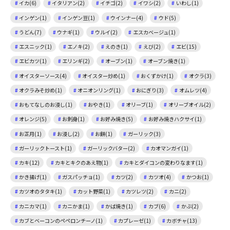
イカ(6)
イタリアン(2)
イチゴ(2)
イワシ(2)
いわし(1)
インゲン(1)
インゲン豆(1)
ウインナー(4)
ウド(5)
うどん(7)
ウナギ(1)
ウルイ(2)
エスカベージュ(1)
エスニック(1)
エノキ(2)
えのき(1)
えび(2)
エビ(15)
エビカツ(1)
エリンギ(2)
オーブン(1)
オーブン焼き(1)
オイスターソース(4)
オイスター炒め(1)
おくずかけ(1)
オクラ(3)
オクラみそ炒め(1)
オニオンリング(1)
おにぎり(3)
オムレツ(4)
おもてなしのお浸し(1)
おやき(1)
オリーブ(1)
オリーブオイル(2)
オレンジ(5)
お刺身(1)
お好み焼き(5)
お好み焼きハクサイ(1)
お正月(1)
お浸し(2)
お餅(1)
ガーリック(3)
ガーリックトースト(1)
ガーリックバター(2)
カオマンガイ(1)
カキ(12)
カキとキクのあえ物(1)
カキとダイコンの変わりなます(1)
かき揚げ(1)
ガスパッチョ(1)
カツ(2)
カツオ(4)
かつお(1)
カツオのタタキ(1)
カット野菜(1)
カツレツ(2)
カニ(2)
カニカマ(1)
カニかま(1)
かば焼き(1)
カブ(6)
かぶ(2)
カブとベーコンのペペロンチーノ(1)
カプレーゼ(1)
カボチャ(13)