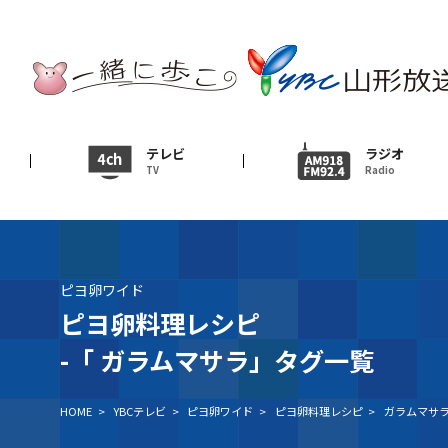
テレビ
TV
ニュース
テレビ
ラジオ
TV
Radio
News
イベント
Event
ピヨ卵ワイド
ＹＢＣオンデマンド
ピヨ卵料理レシピ
-「
ガラムマサラ」タグ一覧
HOME
>
YBCテレビ
>
ピヨ卵ワイド
>
ピヨ卵料理レシピ
>
ガラムマサ