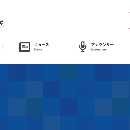
ラジオ
Radio
アナウンサー
ニュース
アナウンサー
News
Announcer
Announcer
試写会・プレゼ
Present
やまがた情熱市場
ラ