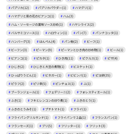
パプリカ(12)
パプリカパウダー(1)
ハマグリ(1)
ハマグリと菜の花のビアンコ(1)
ハム(3)
ハム・ソーセージの薬味ソース炒め(1)
ハヤシライス(2)
バルサミコソース(1)
ハロウィン(1)
パン(7)
パンナコッタ(1)
ハンバーグ(3)
はんぺん(4)
パン粉(2)
ビーフ(1)
ビーフン(3)
ピーマン(9)
ピーマンとひき肉の炒め物(1)
ビール(1)
ビアンコ(1)
ピカタ(1)
ひき肉(11)
ピクルス(1)
ピザ(4)
ひじき(2)
ひじきと大豆の煮物(1)
ビスケット(1)
ひっぱりうどん(1)
ビネガー(1)
ビビンバ(1)
ピヨ卵(35)
ピラフ(2)
ピリ辛(5)
ピンチョス(1)
ふ(1)
ブーランジェール(1)
フェデリーニ(2)
フォレスティエール(1)
ふき(1)
フキとレンコンの炒り煮(1)
ふきのとう(1)
ふきのとうみそ(1)
プチトマト(1)
フライ(1)
フライパングリルサンド(1)
フライパンで２品(1)
フランスパン(1)
フランセーズ(1)
ブリ(5)
フリッター(1)
フリット(3)