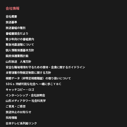
会社情報
会社概要
放送基準
放送番組の種別
番組審議会だより
青少年向けの番組案内
緊急地震速報について
個人情報保護基本方針
国民保護業務計画
山形放送 人権方針
安全な職場環境を守るための接待・会食に関するガイドライン
未管理著作物裁定制度に関する方針
視聴データ（非特定視聴履歴）の取り扱いについて
SDGｓ 持続可能な社会へ 一緒に歩こＹＢＣ
キャッチコピー・ロゴ
インターンシップ・会社説明会
山形メディアタワー 社会科見学
ご意見・ご感想
放送休止のお知らせ
採用情報
日本テレビ系列局リンク