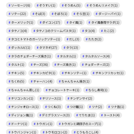
ソーセージ(6)
ぞうすい(1)
そうめん(5)
そうめんリメイク(1)
ソテー(22)
そば(3)
そぼろ(1)
そら豆(1)
ダージーパイ(1)
ターメリック(1)
ダイコン(17)
タイ風(1)
タイ風春雨サラダ(1)
タケノコ(4)
タケノコのクリームパスタ(1)
タコ(4)
たこ(2)
タコとトマトのガーリックソテー(1)
だし(3)
たたき(2)
ダッカルビ(1)
タマネギ(27)
タラ(13)
タラのチェダーチーズ焼き(1)
タルタル(1)
タルタルソース(4)
タルト(1)
チーズ(36)
チーズ焼き(1)
チェダーチーズ(2)
チキン(5)
チキンカピタ(1)
チキンソテー(1)
チキンフリカッセ(1)
ちくわ(5)
チャーハン(4)
ちゃんちゃん焼き(1)
ちゃんちゃん蒸し(1)
チョコレートケーキ(1)
ちらし寿司(1)
チリコンカン(1)
チリソース(1)
チンゲンサイ(2)
チンジャオロース(1)
つくね(3)
つけ麺(1)
ツナ(2)
ツナ缶(1)
ディジョン風(1)
デミグラスソース(3)
てりたま(1)
トースト(4)
ドーナツ(1)
トウガン(1)
トウガンと鶏団子のスープ(1)
トウバンジャン(1)
トウモロコシ(2)
とうもろこし(4)