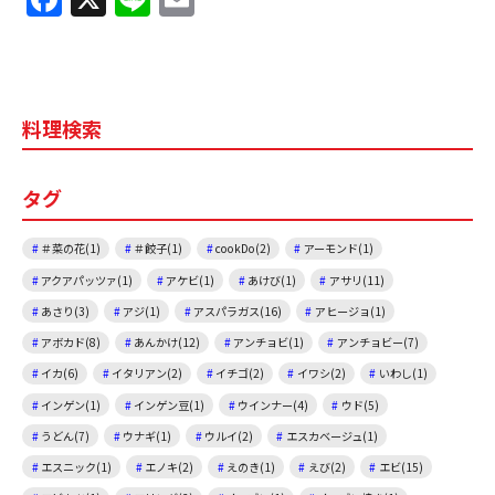
a
n
m
c
e
ai
e
l
料理検索
b
o
タグ
o
k
＃菜の花(1)
＃餃子(1)
cookDo(2)
アーモンド(1)
アクアパッツァ(1)
アケビ(1)
あけび(1)
アサリ(11)
あさり(3)
アジ(1)
アスパラガス(16)
アヒージョ(1)
アボカド(8)
あんかけ(12)
アンチョビ(1)
アンチョビー(7)
イカ(6)
イタリアン(2)
イチゴ(2)
イワシ(2)
いわし(1)
インゲン(1)
インゲン豆(1)
ウインナー(4)
ウド(5)
うどん(7)
ウナギ(1)
ウルイ(2)
エスカベージュ(1)
エスニック(1)
エノキ(2)
えのき(1)
えび(2)
エビ(15)