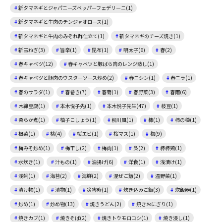
新タマネギとジャパニーズペッパーフェデリーニ(1)
新タマネギと牛肉のチンジャオロース(1)
新タマネギと牛肉のみぞれ酢仕立て(1)
新タマネギのチーズ焼き(1)
新玉ねぎ(3)
旨辛(1)
昆布(1)
明太子(6)
春(2)
春キャベツ(12)
春キャベツと豚ばら肉のレンジ蒸し(1)
春キャベツと豚肉のウスターソース炒め(2)
春ニシン(1)
春ニラ(1)
春のサラダ(1)
春巻き(7)
春菊(1)
春野菜(3)
春雨(6)
木綿豆腐(1)
本木悦子先(1)
本木悦子先生(47)
枝豆(1)
柔らか煮(1)
柚子こしょう(1)
柳川風(1)
柿(1)
柿の種(1)
根菜(1)
桃(4)
桜エビ(1)
桜マス(1)
梅(9)
梅みそ炒め(1)
梅干し(2)
梅肉(1)
梨(2)
棒棒鶏(1)
水炊き(1)
汁もの(1)
油揚げ(6)
洋食(1)
浅漬け(1)
浅蜊(1)
海苔(2)
海鮮(2)
混ぜご飯(2)
温野菜(1)
漬け物(1)
漬物(1)
災害時(1)
炊き込みご飯(3)
炊飯器(1)
炒め(1)
炒め物(13)
焼きうどん(2)
焼きおにぎり(1)
焼きカブ(1)
焼きそば(2)
焼きトウモロコシ(1)
焼き浸し(1)