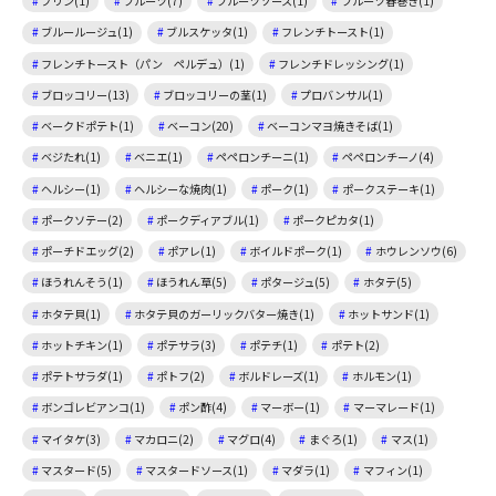
プリン(1)
フルーツ(7)
フルーツソース(1)
フルーツ春巻き(1)
ブルールージュ(1)
ブルスケッタ(1)
フレンチトースト(1)
フレンチトースト（パン ペルデュ）(1)
フレンチドレッシング(1)
ブロッコリー(13)
ブロッコリーの茎(1)
プロバンサル(1)
ベークドポテト(1)
ベーコン(20)
ベーコンマヨ焼きそば(1)
ベジたれ(1)
ベニエ(1)
ペペロンチーニ(1)
ペペロンチーノ(4)
ヘルシー(1)
ヘルシーな焼肉(1)
ポーク(1)
ポークステーキ(1)
ポークソテー(2)
ポークディアブル(1)
ポークピカタ(1)
ポーチドエッグ(2)
ポアレ(1)
ボイルドポーク(1)
ホウレンソウ(6)
ほうれんそう(1)
ほうれん草(5)
ポタージュ(5)
ホタテ(5)
ホタテ貝(1)
ホタテ貝のガーリックバター焼き(1)
ホットサンド(1)
ホットチキン(1)
ポテサラ(3)
ポテチ(1)
ポテト(2)
ポテトサラダ(1)
ポトフ(2)
ボルドレーズ(1)
ホルモン(1)
ボンゴレビアンコ(1)
ポン酢(4)
マーボー(1)
マーマレード(1)
マイタケ(3)
マカロニ(2)
マグロ(4)
まぐろ(1)
マス(1)
マスタード(5)
マスタードソース(1)
マダラ(1)
マフィン(1)