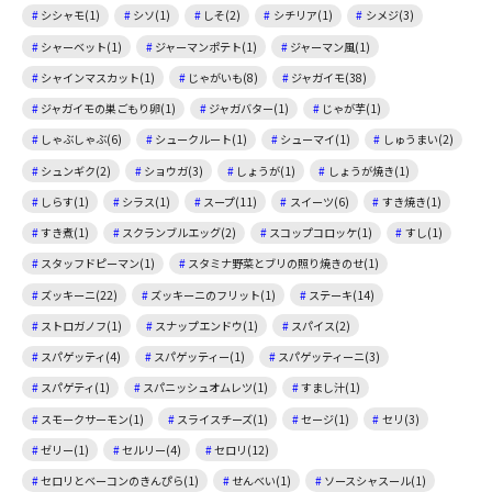
シシャモ(1)
シソ(1)
しそ(2)
シチリア(1)
シメジ(3)
シャーベット(1)
ジャーマンポテト(1)
ジャーマン風(1)
シャインマスカット(1)
じゃがいも(8)
ジャガイモ(38)
ジャガイモの巣ごもり卵(1)
ジャガバター(1)
じゃが芋(1)
しゃぶしゃぶ(6)
シュークルート(1)
シューマイ(1)
しゅうまい(2)
シュンギク(2)
ショウガ(3)
しょうが(1)
しょうが焼き(1)
しらす(1)
シラス(1)
スープ(11)
スイーツ(6)
すき焼き(1)
すき煮(1)
スクランブルエッグ(2)
スコップコロッケ(1)
すし(1)
スタッフドピーマン(1)
スタミナ野菜とブリの照り焼きのせ(1)
ズッキーニ(22)
ズッキーニのフリット(1)
ステーキ(14)
ストロガノフ(1)
スナップエンドウ(1)
スパイス(2)
スパゲッティ(4)
スパゲッティー(1)
スパゲッティーニ(3)
スパゲティ(1)
スパニッシュオムレツ(1)
すまし汁(1)
スモークサーモン(1)
スライスチーズ(1)
セージ(1)
セリ(3)
ゼリー(1)
セルリー(4)
セロリ(12)
セロリとベーコンのきんぴら(1)
せんべい(1)
ソースシャスール(1)