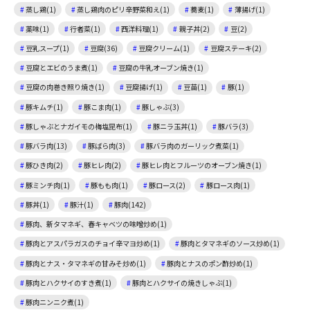
蒸し鶏(1)
蒸し鶏肉のピリ辛野菜和え(1)
蕎麦(1)
薄揚げ(1)
薬味(1)
行者菜(1)
西洋料理(1)
親子丼(2)
豆(2)
豆乳スープ(1)
豆腐(36)
豆腐クリーム(1)
豆腐ステーキ(2)
豆腐とエビのうま煮(1)
豆腐の牛乳オーブン焼き(1)
豆腐の肉巻き照り焼き(1)
豆腐揚げ(1)
豆苗(1)
豚(1)
豚キムチ(1)
豚こま肉(1)
豚しゃぶ(3)
豚しゃぶとナガイモの梅塩昆布(1)
豚ニラ玉丼(1)
豚バラ(3)
豚バラ肉(13)
豚ばら肉(3)
豚バラ肉のガーリック煮菜(1)
豚ひき肉(2)
豚ヒレ肉(2)
豚ヒレ肉とフルーツのオーブン焼き(1)
豚ミンチ肉(1)
豚もも肉(1)
豚ロース(2)
豚ロース肉(1)
豚丼(1)
豚汁(1)
豚肉(142)
豚肉、新タマネギ、春キャベツの味噌炒め(1)
豚肉とアスパラガスのチョイ辛マヨ炒め(1)
豚肉とタマネギのソース炒め(1)
豚肉とナス・タマネギの甘みそ炒め(1)
豚肉とナスのポン酢炒め(1)
豚肉とハクサイのすき煮(1)
豚肉とハクサイの焼きしゃぶ(1)
豚肉ニンニク煮(1)