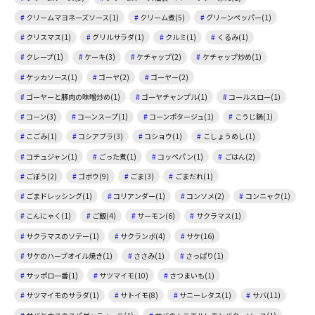
クリームマヨネーズソース(1)
クリーム煮(5)
グリーンペッパー(1)
クリスマス(1)
グリルサラダ(1)
クルミ(1)
くるみ(1)
クレープ(1)
ケーキ(3)
ケチャップ(2)
ケチャップ炒め(1)
ケッカソース(1)
ゴーヤ(2)
ゴーヤー(2)
ゴーヤーと豚肉の味噌炒め(1)
ゴーヤチャンプル(1)
コールスロー(1)
コーン(3)
コーンスープ(1)
コーンポタージュ(1)
こうじ鍋(1)
こごみ(1)
コシアブラ(3)
コショウ(1)
こしょうめし(1)
コチュジャン(1)
ごった煮(1)
コッペパン(1)
ごはん(2)
ごぼう(2)
ゴボウ(9)
ごま(3)
ごまだれ(1)
ごまドレッシング(1)
コリアンダー(1)
コンソメ(2)
コンニャク(1)
こんにゃく(1)
ご飯(4)
サーモン(6)
サクラマス(1)
サクラマスのソテー(1)
サクランボ(4)
サケ(16)
サケのハーブオイル焼き(1)
ささみ(1)
さっぱり(1)
サッポロ一番(1)
サツマイモ(10)
さつまいも(1)
サツマイモのサラダ(1)
サトイモ(8)
サニーレタス(1)
サバ(11)