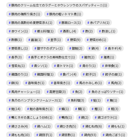
豚肉のクリーム仕立てのラグーとホウレンソウのスパゲッティーニ(1)
豚肉の梅照り焼き(1)
豚肉の軽いトマト煮(1)
豚肉の黒酢炒め夏野菜添え(1)
豚肩ロース(1)
赤パプリカ(1)
赤ワイン(1)
郷土料理(1)
酒蒸し(4)
酢(2)
酢浸し(1)
酢豚(1)
醤油(1)
里芋(1)
野菜(9)
野菜炒め(1)
野菜蒸し(1)
銀ザケのポアレ(1)
銀鮭(2)
鍋(4)
長ネギ(4)
長芋(3)
長芋とオクラの美味酢仕立て(1)
雑炊(2)
雑煮(1)
雪若丸(1)
青シソ(1)
青トマト(1)
青のり(1)
非常食(1)
韓国のり(1)
韓国料理(1)
食パン(4)
餃子(2)
餃子の皮(1)
餅(6)
香味焼き(1)
香草焼き(1)
馬のかみしめ(1)
馬肉(2)
馬肉チャーシュー(1)
高野豆腐(3)
魚(2)
魚のさっぱりソテー(1)
魚介のバンブランクリームソース(1)
魚料理(3)
鮎(1)
鮪(1)
鮭(14)
鮭の香味焼き(1)
鯖(1)
鯛(1)
鰹(1)
鱈(3)
鴨とネギの黒こしょう炒め(1)
鴨肉(1)
鶏(2)
鶏ゴボウ汁(1)
鶏ささみ(4)
鶏ハム(1)
鶏ひき肉(5)
鶏むね肉(6)
鶏もも(1)
鶏もも肉(10)
鶏団子(1)
鶏甘酢(1)
鶏肉(93)
鶏肉ごぼう(1)