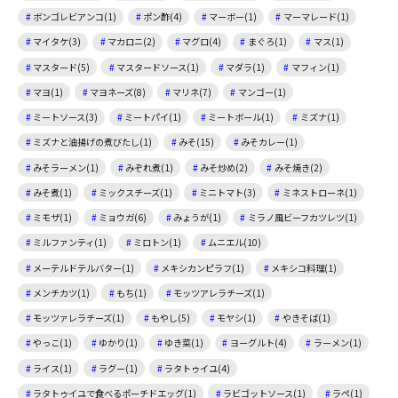
ボンゴレビアンコ(1)
ポン酢(4)
マーボー(1)
マーマレード(1)
マイタケ(3)
マカロニ(2)
マグロ(4)
まぐろ(1)
マス(1)
マスタード(5)
マスタードソース(1)
マダラ(1)
マフィン(1)
マヨ(1)
マヨネーズ(8)
マリネ(7)
マンゴー(1)
ミートソース(3)
ミートパイ(1)
ミートボール(1)
ミズナ(1)
ミズナと油揚げの煮びたし(1)
みそ(15)
みそカレー(1)
みそラーメン(1)
みぞれ煮(1)
みそ炒め(2)
みそ焼き(2)
みそ煮(1)
ミックスチーズ(1)
ミニトマト(3)
ミネストローネ(1)
ミモザ(1)
ミョウガ(6)
みょうが(1)
ミラノ風ビーフカツレツ(1)
ミルファンティ(1)
ミロトン(1)
ムニエル(10)
メーテルドテルバター(1)
メキシカンピラフ(1)
メキシコ料理(1)
メンチカツ(1)
もち(1)
モッツアレラチーズ(1)
モッツァレラチーズ(1)
もやし(5)
モヤシ(1)
やきそば(1)
やっこ(1)
ゆかり(1)
ゆき菜(1)
ヨーグルト(4)
ラーメン(1)
ライス(1)
ラグー(1)
ラタトゥイユ(4)
ラタトゥイユで食べるポーチドエッグ(1)
ラビゴットソース(1)
ラペ(1)