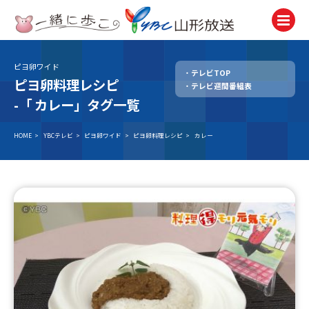
ピヨ卵ワイド
テレビTOP
テレビ
ピヨ卵料理レシピ
テレビ週間番組表
TV
-「
カレー」タグ一覧
ラジオ
Radio
HOME
>
YBCテレビ
>
ピヨ卵ワイド
>
ピヨ卵料理レシピ
>
カレー
ニュース
News
アナウンサー
Announcer
イベント
Event
試写会・プレゼント
Present