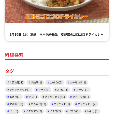
8月10日（水）放送 本木悦子先生 夏野菜のゴロゴロドライカレー
料理検索
タグ
＃菜の花(1)
＃餃子(1)
cookDo(2)
アーモンド(1)
アクアパッツァ(1)
アケビ(1)
あけび(1)
アサリ(11)
あさり(3)
アジ(1)
アスパラガス(16)
アヒージョ(1)
アボカド(8)
あんかけ(12)
アンチョビ(1)
アンチョビー(7)
イカ(6)
イタリアン(2)
イチゴ(2)
イワシ(2)
いわし(1)