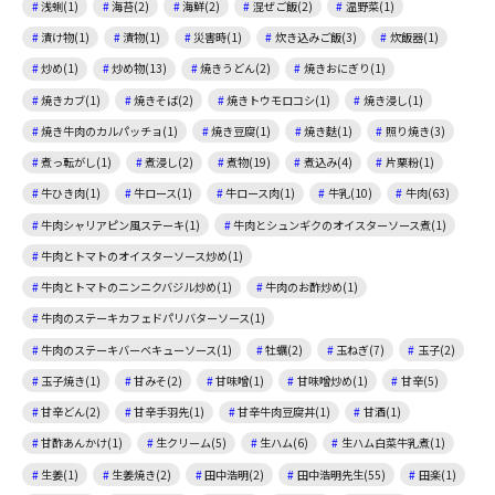
浅蜊(1)
海苔(2)
海鮮(2)
混ぜご飯(2)
温野菜(1)
漬け物(1)
漬物(1)
災害時(1)
炊き込みご飯(3)
炊飯器(1)
炒め(1)
炒め物(13)
焼きうどん(2)
焼きおにぎり(1)
焼きカブ(1)
焼きそば(2)
焼きトウモロコシ(1)
焼き浸し(1)
焼き牛肉のカルパッチョ(1)
焼き豆腐(1)
焼き麩(1)
照り焼き(3)
煮っ転がし(1)
煮浸し(2)
煮物(19)
煮込み(4)
片栗粉(1)
牛ひき肉(1)
牛ロース(1)
牛ロース肉(1)
牛乳(10)
牛肉(63)
牛肉シャリアピン風ステーキ(1)
牛肉とシュンギクのオイスターソース煮(1)
牛肉とトマトのオイスターソース炒め(1)
牛肉とトマトのニンニクバジル炒め(1)
牛肉のお酢炒め(1)
牛肉のステーキカフェドパリバターソース(1)
牛肉のステーキバーベキューソース(1)
牡蠣(2)
玉ねぎ(7)
玉子(2)
玉子焼き(1)
甘みそ(2)
甘味噌(1)
甘味噌炒め(1)
甘辛(5)
甘辛どん(2)
甘辛手羽先(1)
甘辛牛肉豆腐丼(1)
甘酒(1)
甘酢あんかけ(1)
生クリーム(5)
生ハム(6)
生ハム白菜牛乳煮(1)
生姜(1)
生姜焼き(2)
田中浩明(2)
田中浩明先生(55)
田楽(1)