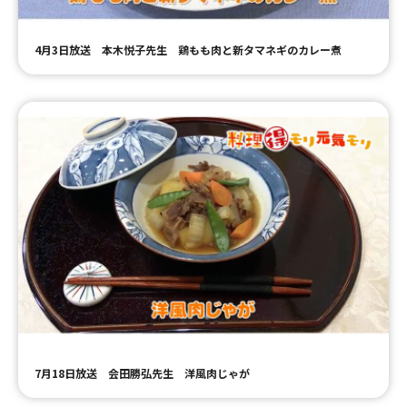
4月3日放送 本木悦子先生 鶏もも肉と新タマネギのカレー煮
7月18日放送 会田勝弘先生 洋風肉じゃが