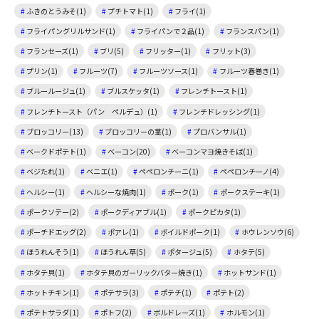
ふきのとうみそ(1)
プチトマト(1)
フライ(1)
フライパングリルサンド(1)
フライパンで２品(1)
フランスパン(1)
フランセーズ(1)
ブリ(5)
フリッター(1)
フリット(3)
プリン(1)
フルーツ(7)
フルーツソース(1)
フルーツ春巻き(1)
ブルールージュ(1)
ブルスケッタ(1)
フレンチトースト(1)
フレンチトースト（パン ペルデュ）(1)
フレンチドレッシング(1)
ブロッコリー(13)
ブロッコリーの茎(1)
プロバンサル(1)
ベークドポテト(1)
ベーコン(20)
ベーコンマヨ焼きそば(1)
ベジたれ(1)
ベニエ(1)
ペペロンチーニ(1)
ペペロンチーノ(4)
ヘルシー(1)
ヘルシーな焼肉(1)
ポーク(1)
ポークステーキ(1)
ポークソテー(2)
ポークディアブル(1)
ポークピカタ(1)
ポーチドエッグ(2)
ポアレ(1)
ボイルドポーク(1)
ホウレンソウ(6)
ほうれんそう(1)
ほうれん草(5)
ポタージュ(5)
ホタテ(5)
ホタテ貝(1)
ホタテ貝のガーリックバター焼き(1)
ホットサンド(1)
ホットチキン(1)
ポテサラ(3)
ポテチ(1)
ポテト(2)
ポテトサラダ(1)
ポトフ(2)
ボルドレーズ(1)
ホルモン(1)