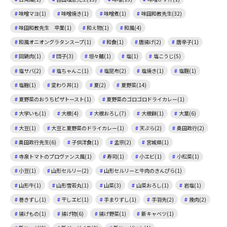
味噌マヨ(1)
味噌焼き(1)
味噌煮(1)
味田和教先生(32)
味田和教先生 卒業(1)
和え物(1)
和風(4)
和風オニオングラタンスープ(1)
和食(1)
唐揚げ(2)
唐辛子(1)
回鍋肉(1)
団子(3)
坦々麺(1)
塩(1)
塩こうじ(5)
塩サバ(2)
塩ちゃんこ(1)
塩昆布(2)
塩焼き(1)
塩麴(1)
塩麹(1)
変わり丼(1)
夏(2)
夏野菜(14)
夏野菜のおうちピザトースト(1)
夏野菜のゴロゴロドライカレー(1)
大学いも(1)
大根(4)
大根おろし(7)
大根餅(1)
大葉(6)
大豆(1)
大豆と夏野菜のドライカレー(1)
天ぷら(2)
奥田政行(2)
奥田政行先生(6)
子供洋食(1)
孟宗(2)
宮城県(1)
寺泉トマトのプロヴァンス風(1)
寿司(1)
小エビ(1)
小松菜(1)
小豆(1)
山形セルリー(2)
山形セルリーと牛肉のきんぴら(1)
山形牛(1)
山形雪若丸(1)
山菜(3)
山菜おろし(1)
岩塩(1)
巻きずし(1)
干しエビ(1)
手まりずし(1)
手羽先(2)
挽肉(2)
揚げもの(1)
揚げ物(6)
揚げ野菜(1)
新キャベツ(1)