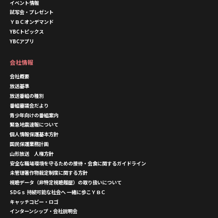
イベント情報
試写会・プレゼント
ＹＢＣオンデマンド
YBCトピックス
YBCアプリ
会社情報
会社概要
放送基準
放送番組の種別
番組審議会だより
青少年向けの番組案内
緊急地震速報について
個人情報保護基本方針
国民保護業務計画
山形放送 人権方針
安全な職場環境を守るための接待・会食に関するガイドライン
未管理著作物裁定制度に関する方針
視聴データ（非特定視聴履歴）の取り扱いについて
SDGｓ 持続可能な社会へ 一緒に歩こＹＢＣ
キャッチコピー・ロゴ
インターンシップ・会社説明会