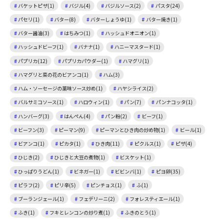
バケットピザ(1)
バジル(4)
バジルソース(2)
パスタ(24)
パセリ(1)
バター(8)
バターしょうゆ(1)
バター焼き(1)
バター醤油(3)
はちみつ(1)
ハッシュドオニオン(1)
ハッシュドビーフ(1)
バナナ(1)
ハニーマスタード(1)
パプリカ(12)
パプリカパウダー(1)
ハマグリ(1)
ハマグリと菜の花のビアンコ(1)
ハム(3)
ハム・ソーセージの薬味ソース炒め(1)
ハヤシライス(2)
バルサミコソース(1)
ハロウィン(1)
パン(7)
パンナコッタ(1)
ハンバーグ(3)
はんぺん(4)
パン粉(2)
ビーフ(1)
ビーフン(3)
ピーマン(9)
ピーマンとひき肉の炒め物(1)
ビール(1)
ビアンコ(1)
ピカタ(1)
ひき肉(11)
ピクルス(1)
ピザ(4)
ひじき(2)
ひじきと大豆の煮物(1)
ビスケット(1)
ひっぱりうどん(1)
ビネガー(1)
ビビンバ(1)
ピヨ卵(35)
ピラフ(2)
ピリ辛(5)
ピンチョス(1)
ふ(1)
ブーランジェール(1)
フェデリーニ(2)
フォレスティエール(1)
ふき(1)
フキとレンコンの炒り煮(1)
ふきのとう(1)