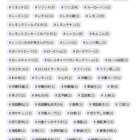
リエット(2)
リゾット(3)
リンゴ(4)
ルーローハン(1)
レーズン(1)
レタス(11)
レタス鍋(1)
レモン(19)
レモンクリームパスタ(1)
レモンチキン(1)
レモンとズッキーニのパスタ(1)
レンコン(9)
れんこん(2)
レンコンのみそ味きんぴら(1)
レンジ(2)
レンジ蒸し(1)
ローストビーフ(1)
ロースハム(1)
ローズマリー(2)
ロールキャベツ(2)
ロールキャベツのレモンクリーム(1)
ロール白菜(1)
ロコモコ(1)
ロミロミサーモン(1)
ワイン(1)
ワイン蒸し(2)
わかめ(2)
ワンタン(1)
七夕(1)
中華(2)
中華スープ(1)
中華料理(2)
中華炒め(1)
中華風(1)
串焼き(1)
丼(4)
丼ぶり(2)
丼もの(6)
五平餅(1)
五目煮(1)
人参(1)
会田勝弘(1)
会田勝弘先生(56)
佃煮(1)
信田巻き(1)
八宝(1)
冷ややっこ(1)
冷製スープ(1)
分葱(1)
切り干し大根(3)
切り昆布(1)
刈屋ナシのサラダ(1)
南蛮(2)
南蛮漬け(3)
南蛮酢(2)
卵(17)
卵料理(1)
厚揚げ(7)
厚焼き卵(1)
台湾風(1)
吉田理恵先生(13)
味噌(13)
味噌かす汁(1)