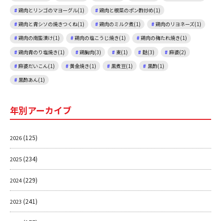
鶏肉とリンゴのマヨーグル(1)
鶏肉と根菜のポン酢炒め(1)
鶏肉と青シソの焼きつくね(1)
鶏肉のミルク煮(1)
鶏肉のリヨネーズ(1)
鶏肉の南蛮漬け(1)
鶏肉の塩こうじ焼き(1)
鶏肉の梅たれ焼き(1)
鶏肉青のり塩焼き(1)
鶏胸肉(3)
麦(1)
麩(3)
麻婆(2)
麻婆だいこん(1)
黄金焼き(1)
黒煮豆(1)
黒酢(1)
黒酢あん(1)
年別アーカイブ
(125)
2026
(234)
2025
(229)
2024
(241)
2023