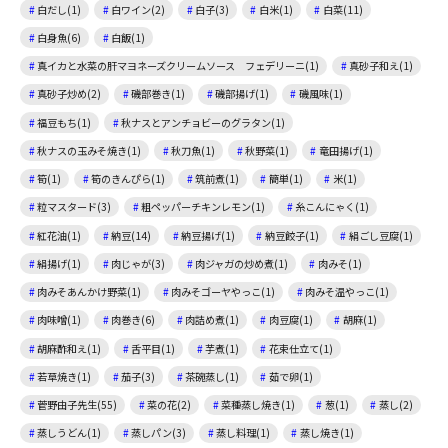
白だし(1)
白ワイン(2)
白子(3)
白米(1)
白菜(11)
白身魚(6)
白飯(1)
真イカと水菜の肝マヨネーズクリームソース フェデリーニ(1)
真砂子和え(1)
真砂子炒め(2)
磯部巻き(1)
磯部揚げ(1)
磯風味(1)
福豆もち(1)
秋ナスとアンチョビーのグラタン(1)
秋ナスの玉みそ焼き(1)
秋刀魚(1)
秋野菜(1)
竜田揚げ(1)
筍(1)
筍のきんぴら(1)
筑前煮(1)
簡単(1)
米(1)
粒マスタード(3)
粗ペッパーチキンレモン(1)
糸こんにゃく(1)
紅花油(1)
納豆(14)
納豆揚げ(1)
納豆餃子(1)
絹ごし豆腐(1)
絹揚げ(1)
肉じゃが(3)
肉ジャガの炒め煮(1)
肉みそ(1)
肉みそあんかけ野菜(1)
肉みそゴーヤやっこ(1)
肉みそ温やっこ(1)
肉味噌(1)
肉巻き(6)
肉詰め煮(1)
肉豆腐(1)
胡麻(1)
胡麻酢和え(1)
舌平目(1)
芋煮(1)
花束仕立て(1)
若草焼き(1)
茄子(3)
茶碗蒸し(1)
茹で卵(1)
菅野由子先生(55)
菜の花(2)
菜種蒸し焼き(1)
葱(1)
蒸し(2)
蒸しうどん(1)
蒸しパン(3)
蒸し料理(1)
蒸し焼き(1)