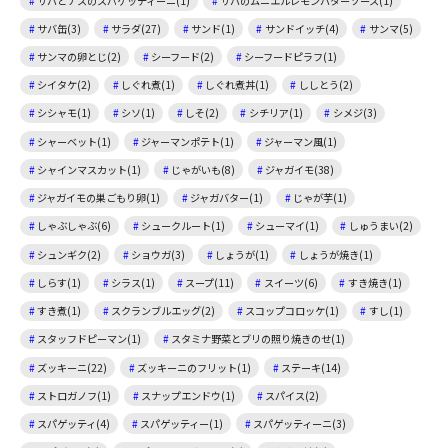
サバとナスのスパゲッティーニ(1)
サバのムニエルレモンバターソース(1)
サバ缶(3)
サラダ(27)
サンド(1)
サンドイッチ(4)
サンマ(5)
サンマの卵とじ(2)
シーフード(2)
シーフードピラフ(1)
シイタケ(2)
しぐれ煮(1)
しぐれ煮丼(1)
ししとう(2)
シシャモ(1)
シソ(1)
しそ(2)
シチリア(1)
シメジ(3)
シャーベット(1)
ジャーマンポテト(1)
ジャーマン風(1)
シャインマスカット(1)
じゃがいも(8)
ジャガイモ(38)
ジャガイモの巣ごもり卵(1)
ジャガバター(1)
じゃが芋(1)
しゃぶしゃぶ(6)
シュークルート(1)
シューマイ(1)
しゅうまい(2)
シュンギク(2)
ショウガ(3)
しょうが(1)
しょうが焼き(1)
しらす(1)
シラス(1)
スープ(11)
スイーツ(6)
すき焼き(1)
すき煮(1)
スクランブルエッグ(2)
スコップコロッケ(1)
すし(1)
スタッフドピーマン(1)
スタミナ野菜とブリの照り焼きのせ(1)
ズッキーニ(22)
ズッキーニのフリット(1)
ステーキ(14)
ストロガノフ(1)
スナップエンドウ(1)
スパイス(2)
スパゲッティ(4)
スパゲッティー(1)
スパゲッティーニ(3)