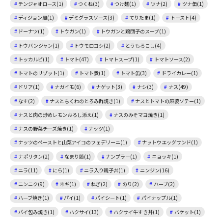
チンジャオロース(1)
つくね(3)
つけ麺(1)
ツナ(2)
ツナ缶(1)
ディジョン風(1)
デミグラスソース(3)
てりたま(1)
トースト(4)
ドーナツ(1)
トウガン(1)
トウガンと鶏団子のスープ(1)
トウバンジャン(1)
トウモロコシ(2)
とうもろこし(4)
トッカルビ(1)
トマト(47)
トマトスープ(1)
トマトソース(2)
トマトのリゾット(1)
トマト煮(1)
トマト缶(3)
ドライカレー(1)
ドリア(1)
ナガイモ(6)
ナゲット(3)
ナシ(3)
ナス(49)
なす(2)
ナスとちくわのとろみ酢焼き(1)
ナスとトマトの麻婆ソテー(1)
ナスと肉の炒めレモンおろし添え(1)
ナスのみそマヨ焼き(1)
ナスの野菜チーズ焼き(1)
ナッツ(1)
ナッツのペーストと山菜アイコのフェデリーニ(1)
ナットウエッグサンド(1)
ナポリタン(2)
なまり節(1)
ナンプラー(1)
ニョッキ(1)
ニラ(11)
にら(1)
ニラ入り親子丼(1)
ニンジン(16)
ニンニク(9)
ネギ(1)
ねぎ(2)
のり(2)
ハーブ(2)
ハーブ焼き(1)
パイ(1)
パイシート(1)
パイナップル(1)
パイ包み焼き(1)
ハクサイ(13)
ハクサイ牛すき丼(1)
バケット(1)