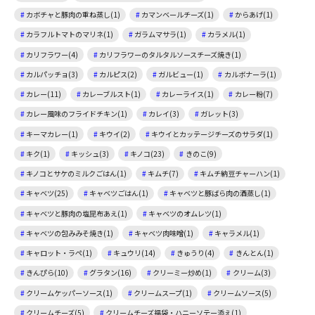
カボチャと豚肉の重ね蒸し(1)
カマンベールチーズ(1)
からあげ(1)
カラフルトマトのマリネ(1)
ガラムマサラ(1)
カラメル(1)
カリフラワー(4)
カリフラワーのタルタルソースチーズ焼き(1)
カルパッチョ(3)
カルピス(2)
ガルビュー(1)
カルボナーラ(1)
カレー(11)
カレーブルスト(1)
カレーライス(1)
カレー粉(7)
カレー風味のフライドチキン(1)
カレイ(3)
ガレット(3)
キーマカレー(1)
キウイ(2)
キウイとカッテージチーズのサラダ(1)
キク(1)
キッシュ(3)
キノコ(23)
きのこ(9)
キノコとサケのミルクごはん(1)
キムチ(7)
キムチ納豆チャーハン(1)
キャベツ(25)
キャベツごはん(1)
キャベツと豚ばら肉の酒蒸し(1)
キャベツと豚肉の塩昆布あえ(1)
キャベツのオムレツ(1)
キャベツの包みみそ焼き(1)
キャベツ肉味噌(1)
キャラメル(1)
キャロット・ラペ(1)
キュウリ(14)
きゅうり(4)
きんとん(1)
きんぴら(10)
グラタン(16)
クリーミー炒め(1)
クリーム(3)
クリームケッパーソース(1)
クリームスープ(1)
クリームソース(5)
クリームチーズ(5)
クリームチーズ福袋・ハニーソテー添え(1)