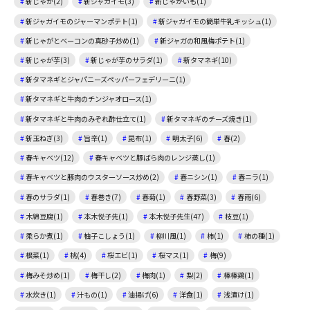
新じゃが(2)
新ジャガイモ(3)
新じゃがいも(1)
新ジャガイモのジャーマンポテト(1)
新ジャガイモの簡単牛乳キッシュ(1)
新じゃがとベーコンの真砂子炒め(1)
新ジャガの和風梅ポテト(1)
新じゃが芋(3)
新じゃが芋のサラダ(1)
新タマネギ(10)
新タマネギとジャパニーズペッパーフェデリーニ(1)
新タマネギと牛肉のチンジャオロース(1)
新タマネギと牛肉のみぞれ酢仕立て(1)
新タマネギのチーズ焼き(1)
新玉ねぎ(3)
旨辛(1)
昆布(1)
明太子(6)
春(2)
春キャベツ(12)
春キャベツと豚ばら肉のレンジ蒸し(1)
春キャベツと豚肉のウスターソース炒め(2)
春ニシン(1)
春ニラ(1)
春のサラダ(1)
春巻き(7)
春菊(1)
春野菜(3)
春雨(6)
木綿豆腐(1)
本木悦子先(1)
本木悦子先生(47)
枝豆(1)
柔らか煮(1)
柚子こしょう(1)
柳川風(1)
柿(1)
柿の種(1)
根菜(1)
桃(4)
桜エビ(1)
桜マス(1)
梅(9)
梅みそ炒め(1)
梅干し(2)
梅肉(1)
梨(2)
棒棒鶏(1)
水炊き(1)
汁もの(1)
油揚げ(6)
洋食(1)
浅漬け(1)