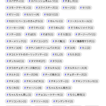
スパゲティ(1)
スパニッシュオムレツ(1)
すまし汁(1)
スモークサーモン(1)
スライスチーズ(1)
セージ(1)
セリ(3)
ゼリー(1)
セルリー(4)
セロリ(12)
セロリとベーコンのきんぴら(1)
せんべい(1)
ソースシャスール(1)
ソーセージ(6)
ぞうすい(1)
そうめん(5)
そうめんリメイク(1)
ソテー(22)
そば(3)
そぼろ(1)
そら豆(1)
ダージーパイ(1)
ターメリック(1)
ダイコン(17)
タイ風(1)
タイ風春雨サラダ(1)
タケノコ(4)
タケノコのクリームパスタ(1)
タコ(4)
たこ(2)
タコとトマトのガーリックソテー(1)
だし(3)
たたき(2)
ダッカルビ(1)
タマネギ(27)
タラ(13)
タラのチェダーチーズ焼き(1)
タルタル(1)
タルタルソース(4)
タルト(1)
チーズ(36)
チーズ焼き(1)
チェダーチーズ(2)
チキン(5)
チキンカピタ(1)
チキンソテー(1)
チキンフリカッセ(1)
ちくわ(5)
チャーハン(4)
ちゃんちゃん焼き(1)
ちゃんちゃん蒸し(1)
チョコレートケーキ(1)
ちらし寿司(1)
チリコンカン(1)
チリソース(1)
チンゲンサイ(2)