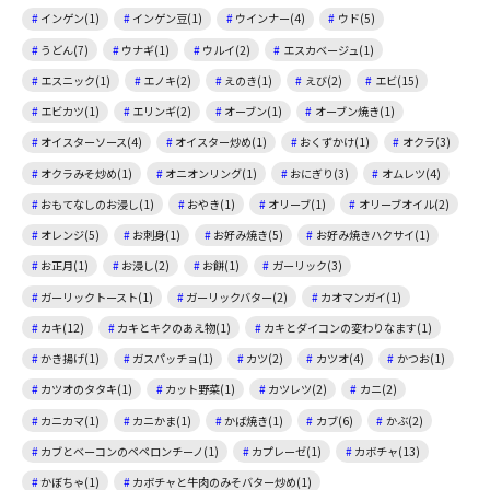
インゲン(1)
インゲン豆(1)
ウインナー(4)
ウド(5)
うどん(7)
ウナギ(1)
ウルイ(2)
エスカベージュ(1)
エスニック(1)
エノキ(2)
えのき(1)
えび(2)
エビ(15)
エビカツ(1)
エリンギ(2)
オーブン(1)
オーブン焼き(1)
オイスターソース(4)
オイスター炒め(1)
おくずかけ(1)
オクラ(3)
オクラみそ炒め(1)
オニオンリング(1)
おにぎり(3)
オムレツ(4)
おもてなしのお浸し(1)
おやき(1)
オリーブ(1)
オリーブオイル(2)
オレンジ(5)
お刺身(1)
お好み焼き(5)
お好み焼きハクサイ(1)
お正月(1)
お浸し(2)
お餅(1)
ガーリック(3)
ガーリックトースト(1)
ガーリックバター(2)
カオマンガイ(1)
カキ(12)
カキとキクのあえ物(1)
カキとダイコンの変わりなます(1)
かき揚げ(1)
ガスパッチョ(1)
カツ(2)
カツオ(4)
かつお(1)
カツオのタタキ(1)
カット野菜(1)
カツレツ(2)
カニ(2)
カニカマ(1)
カニかま(1)
かば焼き(1)
カブ(6)
かぶ(2)
カブとベーコンのペペロンチーノ(1)
カプレーゼ(1)
カボチャ(13)
かぼちゃ(1)
カボチャと牛肉のみそバター炒め(1)