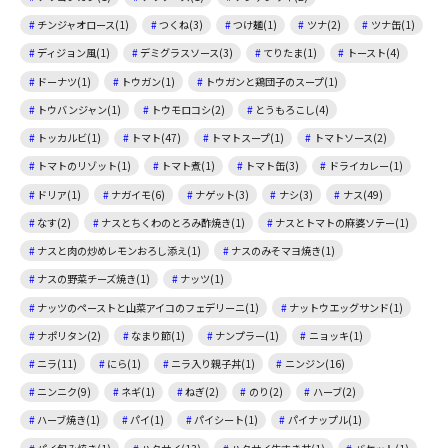
チンジャオロース(1)
つくね(3)
つけ麺(1)
ツナ(2)
ツナ缶(1)
ディジョン風(1)
デミグラスソース(3)
てりたま(1)
トースト(4)
ドーナツ(1)
トウガン(1)
トウガンと鶏団子のスープ(1)
トウバンジャン(1)
トウモロコシ(2)
とうもろこし(4)
トッカルビ(1)
トマト(47)
トマトスープ(1)
トマトソース(2)
トマトのリゾット(1)
トマト煮(1)
トマト缶(3)
ドライカレー(1)
ドリア(1)
ナガイモ(6)
ナゲット(3)
ナシ(3)
ナス(49)
なす(2)
ナスとちくわのとろみ酢焼き(1)
ナスとトマトの麻婆ソテー(1)
ナスと肉の炒めレモンおろし添え(1)
ナスのみそマヨ焼き(1)
ナスの野菜チーズ焼き(1)
ナッツ(1)
ナッツのペーストと山菜アイコのフェデリーニ(1)
ナットウエッグサンド(1)
ナポリタン(2)
なまり節(1)
ナンプラー(1)
ニョッキ(1)
ニラ(11)
にら(1)
ニラ入り親子丼(1)
ニンジン(16)
ニンニク(9)
ネギ(1)
ねぎ(2)
のり(2)
ハーブ(2)
ハーブ焼き(1)
パイ(1)
パイシート(1)
パイナップル(1)