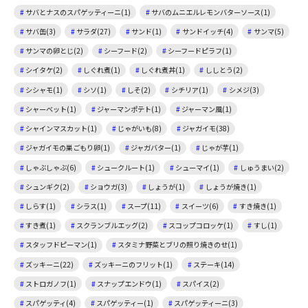
サバとナスのスパゲッティーニ(1)
サバのムニエルレモンバターソース(1)
サバ缶(3)
サラダ(27)
サンド(1)
サンドイッチ(4)
サンマ(5)
サンマの卵とじ(2)
シーフード(2)
シーフードピラフ(1)
シイタケ(2)
しぐれ煮(1)
しぐれ煮丼(1)
ししとう(2)
シシャモ(1)
シソ(1)
しそ(2)
シチリア(1)
シメジ(3)
シャーベット(1)
ジャーマンポテト(1)
ジャーマン風(1)
シャインマスカット(1)
じゃがいも(8)
ジャガイモ(38)
ジャガイモの巣ごもり卵(1)
ジャガバター(1)
じゃが芋(1)
しゃぶしゃぶ(6)
シュークルート(1)
シューマイ(1)
しゅうまい(2)
シュンギク(2)
ショウガ(3)
しょうが(1)
しょうが焼き(1)
しらす(1)
シラス(1)
スープ(11)
スイーツ(6)
すき焼き(1)
すき煮(1)
スクランブルエッグ(2)
スコップコロッケ(1)
すし(1)
スタッフドピーマン(1)
スタミナ野菜とブリの照り焼きのせ(1)
ズッキーニ(22)
ズッキーニのフリット(1)
ステーキ(14)
ストロガノフ(1)
スナップエンドウ(1)
スパイス(2)
スパゲッティ(4)
スパゲッティー(1)
スパゲッティーニ(3)