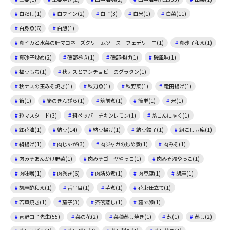
白だし(1)
白ワイン(2)
白子(3)
白米(1)
白菜(11)
白身魚(6)
白飯(1)
真イカと水菜の肝マヨネーズクリームソース フェデリーニ(1)
真砂子和え(1)
真砂子炒め(2)
磯部巻き(1)
磯部揚げ(1)
磯風味(1)
福豆もち(1)
秋ナスとアンチョビーのグラタン(1)
秋ナスの玉みそ焼き(1)
秋刀魚(1)
秋野菜(1)
竜田揚げ(1)
筍(1)
筍のきんぴら(1)
筑前煮(1)
簡単(1)
米(1)
粒マスタード(3)
粗ペッパーチキンレモン(1)
糸こんにゃく(1)
紅花油(1)
納豆(14)
納豆揚げ(1)
納豆餃子(1)
絹ごし豆腐(1)
絹揚げ(1)
肉じゃが(3)
肉ジャガの炒め煮(1)
肉みそ(1)
肉みそあんかけ野菜(1)
肉みそゴーヤやっこ(1)
肉みそ温やっこ(1)
肉味噌(1)
肉巻き(6)
肉詰め煮(1)
肉豆腐(1)
胡麻(1)
胡麻酢和え(1)
舌平目(1)
芋煮(1)
花束仕立て(1)
若草焼き(1)
茄子(3)
茶碗蒸し(1)
茹で卵(1)
菅野由子先生(55)
菜の花(2)
菜種蒸し焼き(1)
葱(1)
蒸し(2)