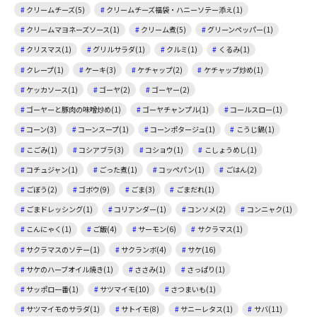
クリームチーズ(5)
クリームチーズ福袋・ハニーソテー添え(1)
クリームマヨネーズソース(1)
クリーム煮(5)
グリーンペッパー(1)
クリスマス(1)
グリルサラダ(1)
クルミ(1)
くるみ(1)
クレープ(1)
ケーキ(3)
ケチャップ(2)
ケチャップ炒め(1)
ケッカソース(1)
ゴーヤ(2)
ゴーヤー(2)
ゴーヤーと豚肉の味噌炒め(1)
ゴーヤチャンプル(1)
コールスロー(1)
コーン(3)
コーンスープ(1)
コーンポタージュ(1)
こうじ鍋(1)
こごみ(1)
コシアブラ(3)
コショウ(1)
こしょうめし(1)
コチュジャン(1)
ごった煮(1)
コッペパン(1)
ごはん(2)
ごぼう(2)
ゴボウ(9)
ごま(3)
ごまだれ(1)
ごまドレッシング(1)
コリアンダー(1)
コンソメ(2)
コンニャク(1)
こんにゃく(1)
ご飯(4)
サーモン(6)
サクラマス(1)
サクラマスのソテー(1)
サクランボ(4)
サケ(16)
サケのハーブオイル焼き(1)
ささみ(1)
さっぱり(1)
サッポロ一番(1)
サツマイモ(10)
さつまいも(1)
サツマイモのサラダ(1)
サトイモ(8)
サニーレタス(1)
サバ(11)