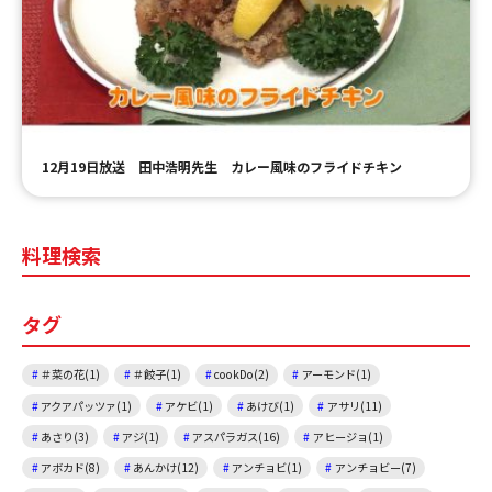
ＹＢＣオンデマンド
やまがた情熱市場
12月19日放送 田中浩明先生 カレー風味のフライドチキン
料理検索
タグ
＃菜の花(1)
＃餃子(1)
cookDo(2)
アーモンド(1)
アクアパッツァ(1)
アケビ(1)
あけび(1)
アサリ(11)
あさり(3)
アジ(1)
アスパラガス(16)
アヒージョ(1)
アボカド(8)
あんかけ(12)
アンチョビ(1)
アンチョビー(7)