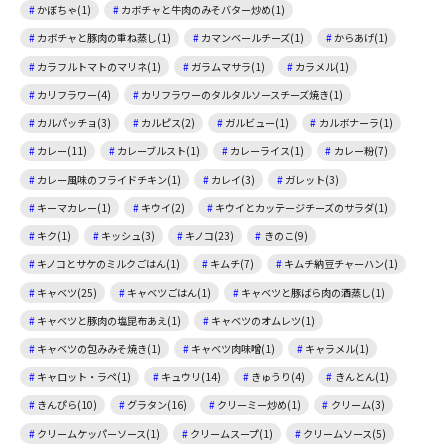
かぼちゃ(1)
カボチャと牛肉のみそバター炒め(1)
カボチャと豚肉の重ね蒸し(1)
カマンベールチーズ(1)
からあげ(1)
カラフルトマトのマリネ(1)
ガラムマサラ(1)
カラメル(1)
カリフラワー(4)
カリフラワーのタルタルソースチーズ焼き(1)
カルパッチョ(3)
カルピス(2)
ガルビュー(1)
カルボナーラ(1)
カレー(11)
カレーブルスト(1)
カレーライス(1)
カレー粉(7)
カレー風味のフライドチキン(1)
カレイ(3)
ガレット(3)
キーマカレー(1)
キウイ(2)
キウイとカッテージチーズのサラダ(1)
キク(1)
キッシュ(3)
キノコ(23)
きのこ(9)
キノコとサケのミルクごはん(1)
キムチ(7)
キムチ納豆チャーハン(1)
キャベツ(25)
キャベツごはん(1)
キャベツと豚ばら肉の酒蒸し(1)
キャベツと豚肉の塩昆布あえ(1)
キャベツのオムレツ(1)
キャベツの包みみそ焼き(1)
キャベツ肉味噌(1)
キャラメル(1)
キャロット・ラペ(1)
キュウリ(14)
きゅうり(4)
きんとん(1)
きんぴら(10)
グラタン(16)
クリーミー炒め(1)
クリーム(3)
クリームケッパーソース(1)
クリームスープ(1)
クリームソース(5)