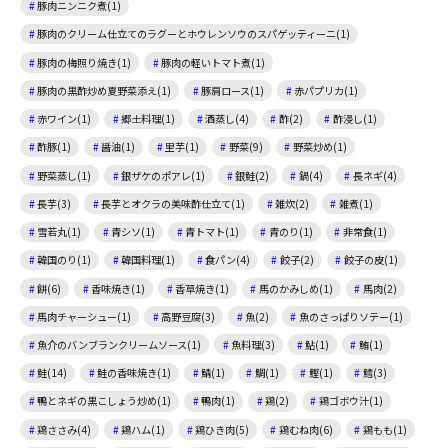
豚肉ニンニク煮(1)
豚肉のクリーム仕立てのラグーとホウレンソウのスパゲッティーニ(1)
豚肉の梅照り焼き(1)
豚肉の軽いトマト煮(1)
豚肉の黒酢炒め夏野菜添え(1)
豚肩ロース(1)
赤パプリカ(1)
赤ワイン(1)
郷土料理(1)
酒蒸し(4)
酢(2)
酢浸し(1)
酢豚(1)
醤油(1)
里芋(1)
野菜(9)
野菜炒め(1)
野菜蒸し(1)
銀ザケのポアレ(1)
銀鮭(2)
鍋(4)
長ネギ(4)
長芋(3)
長芋とオクラの美味酢仕立て(1)
雑炊(2)
雑煮(1)
雪若丸(1)
青シソ(1)
青トマト(1)
青のり(1)
非常食(1)
韓国のり(1)
韓国料理(1)
食パン(4)
餃子(2)
餃子の皮(1)
餅(6)
香味焼き(1)
香草焼き(1)
馬のかみしめ(1)
馬肉(2)
馬肉チャーシュー(1)
高野豆腐(3)
魚(2)
魚のさっぱりソテー(1)
魚介のバンブランクリームソース(1)
魚料理(3)
鮎(1)
鮪(1)
鮭(14)
鮭の香味焼き(1)
鯖(1)
鯛(1)
鰹(1)
鱈(3)
鴨とネギの黒こしょう炒め(1)
鴨肉(1)
鶏(2)
鶏ゴボウ汁(1)
鶏ささみ(4)
鶏ハム(1)
鶏ひき肉(5)
鶏むね肉(6)
鶏もも(1)