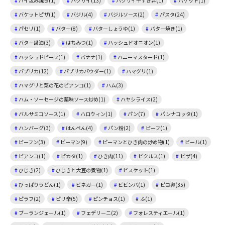
パイ包み焼き(1)
ハクサイ(13)
ハクサイ牛すき丼(1)
バケット(1)
バケットピザ(1)
バジル(4)
バジルソース(2)
パスタ(24)
パセリ(1)
バター(8)
バターしょうゆ(1)
バター焼き(1)
バター醤油(3)
はちみつ(1)
ハッシュドオニオン(1)
ハッシュドビーフ(1)
バナナ(1)
ハニーマスタード(1)
パプリカ(12)
パプリカパウダー(1)
ハマグリ(1)
ハマグリと菜の花のビアンコ(1)
ハム(3)
ハム・ソーセージの薬味ソース炒め(1)
ハヤシライス(2)
バルサミコソース(1)
ハロウィン(1)
パン(7)
パンナコッタ(1)
ハンバーグ(3)
はんぺん(4)
パン粉(2)
ビーフ(1)
ビーフン(3)
ピーマン(9)
ピーマンとひき肉の炒め物(1)
ビール(1)
ビアンコ(1)
ピカタ(1)
ひき肉(11)
ピクルス(1)
ピザ(4)
ひじき(2)
ひじきと大豆の煮物(1)
ビスケット(1)
ひっぱりうどん(1)
ビネガー(1)
ビビンバ(1)
ピヨ卵(35)
ピラフ(2)
ピリ辛(5)
ピンチョス(1)
ふ(1)
ブーランジェール(1)
フェデリーニ(2)
フォレスティエール(1)