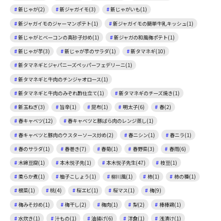
新じゃが(2)
新ジャガイモ(3)
新じゃがいも(1)
新ジャガイモのジャーマンポテト(1)
新ジャガイモの簡単牛乳キッシュ(1)
新じゃがとベーコンの真砂子炒め(1)
新ジャガの和風梅ポテト(1)
新じゃが芋(3)
新じゃが芋のサラダ(1)
新タマネギ(10)
新タマネギとジャパニーズペッパーフェデリーニ(1)
新タマネギと牛肉のチンジャオロース(1)
新タマネギと牛肉のみぞれ酢仕立て(1)
新タマネギのチーズ焼き(1)
新玉ねぎ(3)
旨辛(1)
昆布(1)
明太子(6)
春(2)
春キャベツ(12)
春キャベツと豚ばら肉のレンジ蒸し(1)
春キャベツと豚肉のウスターソース炒め(2)
春ニシン(1)
春ニラ(1)
春のサラダ(1)
春巻き(7)
春菊(1)
春野菜(3)
春雨(6)
木綿豆腐(1)
本木悦子先(1)
本木悦子先生(47)
枝豆(1)
柔らか煮(1)
柚子こしょう(1)
柳川風(1)
柿(1)
柿の種(1)
根菜(1)
桃(4)
桜エビ(1)
桜マス(1)
梅(9)
梅みそ炒め(1)
梅干し(2)
梅肉(1)
梨(2)
棒棒鶏(1)
水炊き(1)
汁もの(1)
油揚げ(6)
洋食(1)
浅漬け(1)