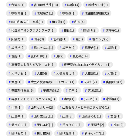
台湾風(1)
吉田理恵先生(13)
味噌(13)
味噌かす汁(1)
味噌マヨ(1)
味噌焼き(1)
味噌煮(1)
味田和教先生(32)
味田和教先生 卒業(1)
和え物(1)
和風(4)
和風オニオングラタンスープ(1)
和食(1)
唐揚げ(2)
唐辛子(1)
回鍋肉(1)
団子(3)
坦々麺(1)
塩(1)
塩こうじ(5)
塩サバ(2)
塩ちゃんこ(1)
塩昆布(2)
塩焼き(1)
塩麴(1)
塩麹(1)
変わり丼(1)
夏(2)
夏野菜(14)
夏野菜のおうちピザトースト(1)
夏野菜のゴロゴロドライカレー(1)
大学いも(1)
大根(4)
大根おろし(7)
大根餅(1)
大葉(6)
大豆(1)
大豆と夏野菜のドライカレー(1)
天ぷら(2)
奥田政行(2)
奥田政行先生(6)
子供洋食(1)
孟宗(2)
宮城県(1)
寺泉トマトのプロヴァンス風(1)
寿司(1)
小エビ(1)
小松菜(1)
小豆(1)
山形セルリー(2)
山形セルリーと牛肉のきんぴら(1)
山形牛(1)
山形雪若丸(1)
山菜(3)
山菜おろし(1)
岩塩(1)
巻きずし(1)
干しエビ(1)
手まりずし(1)
手羽先(2)
挽肉(2)
揚げもの(1)
揚げ物(6)
揚げ野菜(1)
新キャベツ(1)