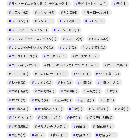
ラタトゥイユで食べるポーチドエッグ(1)
ラビゴットソース(1)
ラペ(1)
リエット(2)
リゾット(3)
リンゴ(4)
ルーローハン(1)
レーズン(1)
レタス(11)
レタス鍋(1)
レモン(19)
レモンクリームパスタ(1)
レモンチキン(1)
レモンとズッキーニのパスタ(1)
レンコン(9)
れんこん(2)
レンコンのみそ味きんぴら(1)
レンジ(2)
レンジ蒸し(1)
ローストビーフ(1)
ロースハム(1)
ローズマリー(2)
ロールキャベツ(2)
ロールキャベツのレモンクリーム(1)
ロール白菜(1)
ロコモコ(1)
ロミロミサーモン(1)
ワイン(1)
ワイン蒸し(2)
わかめ(2)
ワンタン(1)
七夕(1)
中華(2)
中華スープ(1)
中華料理(2)
中華炒め(1)
中華風(1)
串焼き(1)
丼(4)
丼ぶり(2)
丼もの(6)
五平餅(1)
五目煮(1)
人参(1)
会田勝弘(1)
会田勝弘先生(56)
佃煮(1)
信田巻き(1)
八宝(1)
冷ややっこ(1)
冷製スープ(1)
分葱(1)
切り干し大根(3)
切り昆布(1)
刈屋ナシのサラダ(1)
南蛮(2)
南蛮漬け(3)
南蛮酢(2)
卵(17)
卵料理(1)
厚揚げ(7)
厚焼き卵(1)