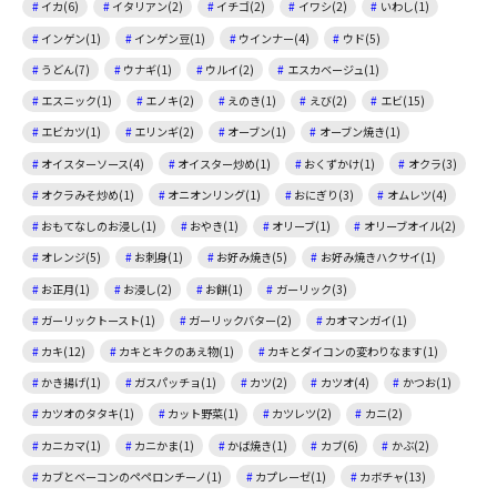
イカ(6)
イタリアン(2)
イチゴ(2)
イワシ(2)
いわし(1)
インゲン(1)
インゲン豆(1)
ウインナー(4)
ウド(5)
うどん(7)
ウナギ(1)
ウルイ(2)
エスカベージュ(1)
エスニック(1)
エノキ(2)
えのき(1)
えび(2)
エビ(15)
エビカツ(1)
エリンギ(2)
オーブン(1)
オーブン焼き(1)
オイスターソース(4)
オイスター炒め(1)
おくずかけ(1)
オクラ(3)
オクラみそ炒め(1)
オニオンリング(1)
おにぎり(3)
オムレツ(4)
おもてなしのお浸し(1)
おやき(1)
オリーブ(1)
オリーブオイル(2)
オレンジ(5)
お刺身(1)
お好み焼き(5)
お好み焼きハクサイ(1)
お正月(1)
お浸し(2)
お餅(1)
ガーリック(3)
ガーリックトースト(1)
ガーリックバター(2)
カオマンガイ(1)
カキ(12)
カキとキクのあえ物(1)
カキとダイコンの変わりなます(1)
かき揚げ(1)
ガスパッチョ(1)
カツ(2)
カツオ(4)
かつお(1)
カツオのタタキ(1)
カット野菜(1)
カツレツ(2)
カニ(2)
カニカマ(1)
カニかま(1)
かば焼き(1)
カブ(6)
かぶ(2)
カブとベーコンのペペロンチーノ(1)
カプレーゼ(1)
カボチャ(13)