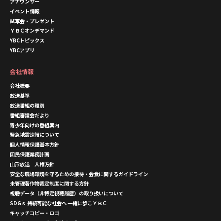
アナウンサー
イベント情報
試写会・プレゼント
ＹＢＣオンデマンド
YBCトピックス
YBCアプリ
会社情報
会社概要
放送基準
放送番組の種別
番組審議会だより
青少年向けの番組案内
緊急地震速報について
個人情報保護基本方針
国民保護業務計画
山形放送 人権方針
安全な職場環境を守るための接待・会食に関するガイドライン
未管理著作物裁定制度に関する方針
視聴データ（非特定視聴履歴）の取り扱いについて
SDGｓ 持続可能な社会へ 一緒に歩こＹＢＣ
キャッチコピー・ロゴ