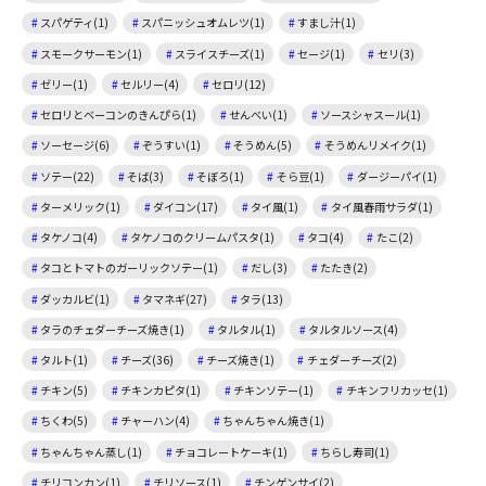
スパゲティ(1)
スパニッシュオムレツ(1)
すまし汁(1)
スモークサーモン(1)
スライスチーズ(1)
セージ(1)
セリ(3)
ゼリー(1)
セルリー(4)
セロリ(12)
セロリとベーコンのきんぴら(1)
せんべい(1)
ソースシャスール(1)
ソーセージ(6)
ぞうすい(1)
そうめん(5)
そうめんリメイク(1)
ソテー(22)
そば(3)
そぼろ(1)
そら豆(1)
ダージーパイ(1)
ターメリック(1)
ダイコン(17)
タイ風(1)
タイ風春雨サラダ(1)
タケノコ(4)
タケノコのクリームパスタ(1)
タコ(4)
たこ(2)
タコとトマトのガーリックソテー(1)
だし(3)
たたき(2)
ダッカルビ(1)
タマネギ(27)
タラ(13)
タラのチェダーチーズ焼き(1)
タルタル(1)
タルタルソース(4)
タルト(1)
チーズ(36)
チーズ焼き(1)
チェダーチーズ(2)
チキン(5)
チキンカピタ(1)
チキンソテー(1)
チキンフリカッセ(1)
ちくわ(5)
チャーハン(4)
ちゃんちゃん焼き(1)
ちゃんちゃん蒸し(1)
チョコレートケーキ(1)
ちらし寿司(1)
チリコンカン(1)
チリソース(1)
チンゲンサイ(2)