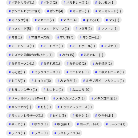
ポテトサラダ(1)
ポトフ(2)
ボルドレーズ(1)
ホルモン(1)
ボンゴレビアンコ(1)
ポン酢(4)
マーボー(1)
マーマレード(1)
マイタケ(3)
マカロニ(2)
マグロ(4)
まぐろ(1)
マス(1)
マスタード(5)
マスタードソース(1)
マダラ(1)
マフィン(1)
マヨ(1)
マヨネーズ(8)
マリネ(7)
マンゴー(1)
ミートソース(3)
ミートパイ(1)
ミートボール(1)
ミズナ(1)
ミズナと油揚げの煮びたし(1)
みそ(15)
みそカレー(1)
みそラーメン(1)
みぞれ煮(1)
みそ炒め(2)
みそ焼き(2)
みそ煮(1)
ミックスチーズ(1)
ミニトマト(3)
ミネストローネ(1)
ミモザ(1)
ミョウガ(6)
みょうが(1)
ミラノ風ビーフカツレツ(1)
ミルファンティ(1)
ミロトン(1)
ムニエル(10)
メーテルドテルバター(1)
メキシカンピラフ(1)
メキシコ料理(1)
メンチカツ(1)
もち(1)
モッツアレラチーズ(1)
モッツァレラチーズ(1)
もやし(5)
モヤシ(1)
やきそば(1)
やっこ(1)
ゆかり(1)
ゆき菜(1)
ヨーグルト(4)
ラーメン(1)
ライス(1)
ラグー(1)
ラタトゥイユ(4)