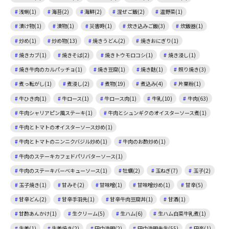
浅蜊(1)
海苔(2)
海鮮(2)
混ぜご飯(2)
温野菜(1)
漬け物(1)
漬物(1)
災害時(1)
炊き込みご飯(3)
炊飯器(1)
炒め(1)
炒め物(13)
焼きうどん(2)
焼きおにぎり(1)
焼きカブ(1)
焼きそば(2)
焼きトウモロコシ(1)
焼き浸し(1)
焼き牛肉のカルパッチョ(1)
焼き豆腐(1)
焼き麩(1)
照り焼き(3)
煮っ転がし(1)
煮浸し(2)
煮物(19)
煮込み(4)
片栗粉(1)
牛ひき肉(1)
牛ロース(1)
牛ロース肉(1)
牛乳(10)
牛肉(63)
牛肉シャリアピン風ステーキ(1)
牛肉とシュンギクのオイスターソース煮(1)
牛肉とトマトのオイスターソース炒め(1)
牛肉とトマトのニンニクバジル炒め(1)
牛肉のお酢炒め(1)
牛肉のステーキカフェドパリバターソース(1)
牛肉のステーキバーベキューソース(1)
牡蠣(2)
玉ねぎ(7)
玉子(2)
玉子焼き(1)
甘みそ(2)
甘味噌(1)
甘味噌炒め(1)
甘辛(5)
甘辛どん(2)
甘辛手羽先(1)
甘辛牛肉豆腐丼(1)
甘酒(1)
甘酢あんかけ(1)
生クリーム(5)
生ハム(6)
生ハム白菜牛乳煮(1)
生姜(1)
生姜焼き(2)
田中浩明(2)
田中浩明先生(55)
田楽(1)