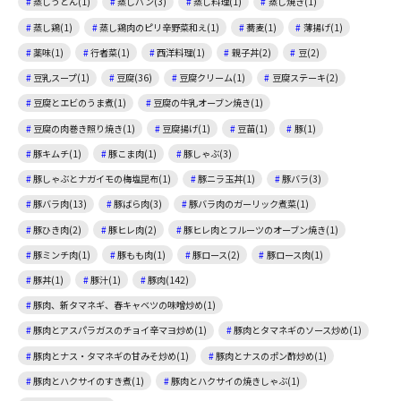
蒸しうどん(1)
蒸しパン(3)
蒸し料理(1)
蒸し焼き(1)
蒸し鶏(1)
蒸し鶏肉のピリ辛野菜和え(1)
蕎麦(1)
薄揚げ(1)
薬味(1)
行者菜(1)
西洋料理(1)
親子丼(2)
豆(2)
豆乳スープ(1)
豆腐(36)
豆腐クリーム(1)
豆腐ステーキ(2)
豆腐とエビのうま煮(1)
豆腐の牛乳オーブン焼き(1)
豆腐の肉巻き照り焼き(1)
豆腐揚げ(1)
豆苗(1)
豚(1)
豚キムチ(1)
豚こま肉(1)
豚しゃぶ(3)
豚しゃぶとナガイモの梅塩昆布(1)
豚ニラ玉丼(1)
豚バラ(3)
豚バラ肉(13)
豚ばら肉(3)
豚バラ肉のガーリック煮菜(1)
豚ひき肉(2)
豚ヒレ肉(2)
豚ヒレ肉とフルーツのオーブン焼き(1)
豚ミンチ肉(1)
豚もも肉(1)
豚ロース(2)
豚ロース肉(1)
豚丼(1)
豚汁(1)
豚肉(142)
豚肉、新タマネギ、春キャベツの味噌炒め(1)
豚肉とアスパラガスのチョイ辛マヨ炒め(1)
豚肉とタマネギのソース炒め(1)
豚肉とナス・タマネギの甘みそ炒め(1)
豚肉とナスのポン酢炒め(1)
豚肉とハクサイのすき煮(1)
豚肉とハクサイの焼きしゃぶ(1)