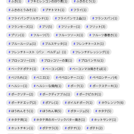
ふき(1)
フキとレンコンの炒り煮(1)
ふきのとう(1)
ふきのとうみそ(1)
プチトマト(1)
フライ(1)
フライパングリルサンド(1)
フライパンで２品(1)
フランスパン(1)
フランセーズ(1)
ブリ(5)
フリッター(1)
フリット(3)
プリン(1)
フルーツ(7)
フルーツソース(1)
フルーツ春巻き(1)
ブルールージュ(1)
ブルスケッタ(1)
フレンチトースト(1)
フレンチトースト（パン ペルデュ）(1)
フレンチドレッシング(1)
ブロッコリー(13)
ブロッコリーの茎(1)
プロバンサル(1)
ベークドポテト(1)
ベーコン(20)
ベーコンマヨ焼きそば(1)
ベジたれ(1)
ベニエ(1)
ペペロンチーニ(1)
ペペロンチーノ(4)
ヘルシー(1)
ヘルシーな焼肉(1)
ポーク(1)
ポークステーキ(1)
ポークソテー(2)
ポークディアブル(1)
ポークピカタ(1)
ポーチドエッグ(2)
ポアレ(1)
ボイルドポーク(1)
ホウレンソウ(6)
ほうれんそう(1)
ほうれん草(5)
ポタージュ(5)
ホタテ(5)
ホタテ貝(1)
ホタテ貝のガーリックバター焼き(1)
ホットサンド(1)
ホットチキン(1)
ポテサラ(3)
ポテチ(1)
ポテト(2)