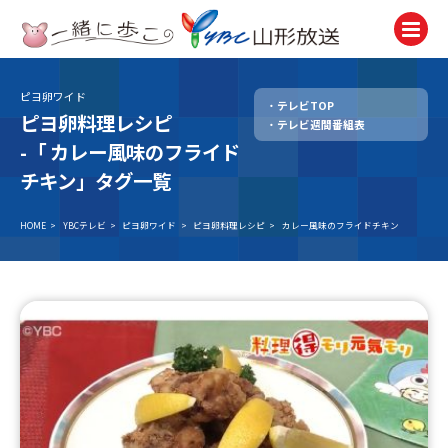
ピヨ卵ワイド
テレビTOP
テレビ
ピヨ卵料理レシピ
テレビ週間番組表
TV
-「
カレー風味のフライド
ラジオ
チキン」タグ一覧
Radio
HOME
>
YBCテレビ
>
ピヨ卵ワイド
>
ピヨ卵料理レシピ
>
カレー風味のフライドチキン
ニュース
News
アナウンサー
Announcer
イベント
Event
試写会・プレゼント
Present