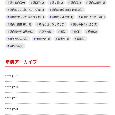
鶏もも肉(10)
鶏団子(1)
鶏甘酢(1)
鶏肉(93)
鶏肉ごぼう(1)
鶏肉とリンゴのマヨーグル(1)
鶏肉と根菜のポン酢炒め(1)
鶏肉と青シソの焼きつくね(1)
鶏肉のミルク煮(1)
鶏肉のリヨネーズ(1)
鶏肉の南蛮漬け(1)
鶏肉の塩こうじ焼き(1)
鶏肉の梅たれ焼き(1)
鶏肉青のり塩焼き(1)
鶏胸肉(3)
麦(1)
麩(3)
麻婆(2)
麻婆だいこん(1)
黄金焼き(1)
黒煮豆(1)
黒酢(1)
黒酢あん(1)
年別アーカイブ
(125)
2026
(234)
2025
(229)
2024
(241)
2023