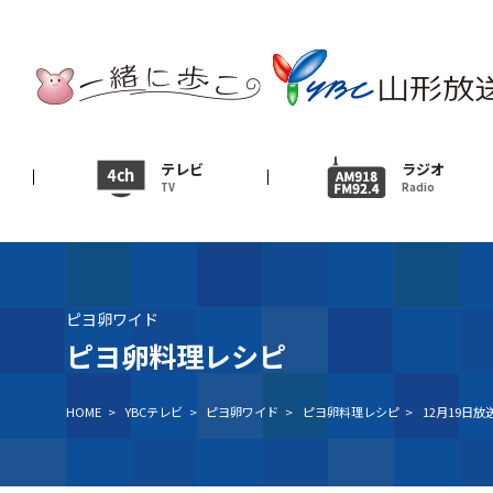
テレビ
TV
ニュース
テレビ
ラジオ
TV
Radio
News
イベント
Event
ピヨ卵ワイド
ＹＢＣオンデマンド
ピヨ卵料理レシピ
HOME
>
YBCテレビ
>
ピヨ卵ワイド
>
ピヨ卵料理レシピ
>
12月19日