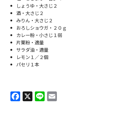
しょうゆ・大さじ２
酒・大さじ２
みりん・大さじ２
おろしショウガ・２０ｇ
カレー粉・小さじ１弱
片栗粉・適量
サラダ油・適量
レモン１／２個
パセリ１本
F
X
Li
E
a
n
m
c
e
ai
e
l
b