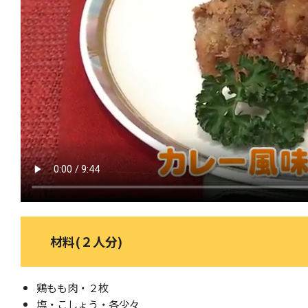
材料(２人分)
鶏もも肉・２枚
塩・こしょう・各少々