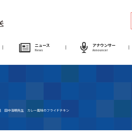
ラジオ
Radio
アナウンサー
ニュース
アナウンサー
News
Announcer
Announcer
試写会・プレゼ
Present
やまがた情熱市場
放送 田中浩明先生 カレー風味のフライドチキン