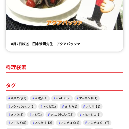
ＹＢＣオンデマンド
やまがた情熱市場
8月7日放送 田中浩明先生 アクアパッツァ
料理検索
タグ
＃菜の花(1)
＃餃子(1)
cookDo(2)
アーモンド(1)
アクアパッツァ(1)
アケビ(1)
あけび(1)
アサリ(11)
あさり(3)
アジ(1)
アスパラガス(16)
アヒージョ(1)
アボカド(8)
あんかけ(12)
アンチョビ(1)
アンチョビー(7)