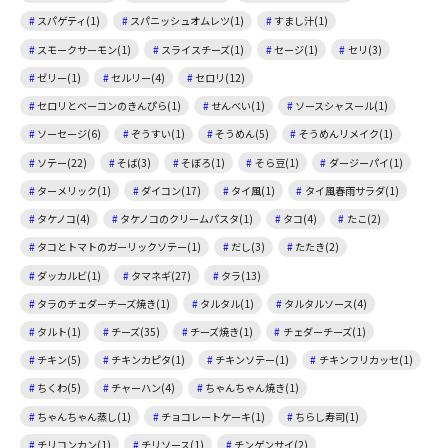
スパゲティ(1)
スパニッシュオムレツ(1)
すまし汁(1)
スモークサーモン(1)
スライスチーズ(1)
セージ(1)
セリ(3)
ゼリー(1)
セルリー(4)
セロリ(12)
セロリとベーコンのきんぴら(1)
せんべい(1)
ソースシャスール(1)
ソーセージ(6)
ぞうすい(1)
そうめん(5)
そうめんリメイク(1)
ソテー(22)
そば(3)
そぼろ(1)
そら豆(1)
ダージーパイ(1)
ターメリック(1)
ダイコン(17)
タイ風(1)
タイ風春雨サラダ(1)
タケノコ(4)
タケノコのクリームパスタ(1)
タコ(4)
たこ(2)
タコとトマトのガーリックソテー(1)
だし(3)
たたき(2)
ダッカルビ(1)
タマネギ(27)
タラ(13)
タラのチェダーチーズ焼き(1)
タルタル(1)
タルタルソース(4)
タルト(1)
チーズ(35)
チーズ焼き(1)
チェダーチーズ(1)
チキン(5)
チキンカピタ(1)
チキンソテー(1)
チキンフリカッセ(1)
ちくわ(5)
チャーハン(4)
ちゃんちゃん焼き(1)
ちゃんちゃん蒸し(1)
チョコレートケーキ(1)
ちらし寿司(1)
チリコンカン(1)
チリソース(1)
チンゲンサイ(2)