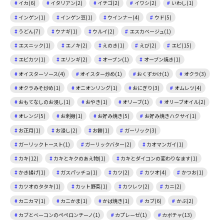
イカ(6)
イタリアン(2)
イチゴ(2)
イワシ(2)
いわし(1)
インゲン(1)
インゲン豆(1)
ウインナー(4)
ウド(5)
うどん(7)
ウナギ(1)
ウルイ(2)
エスカベージュ(1)
エスニック(1)
エノキ(2)
えのき(1)
えび(2)
エビ(15)
エビカツ(1)
エリンギ(2)
オーブン(1)
オーブン焼き(1)
オイスターソース(4)
オイスター炒め(1)
おくずかけ(1)
オクラ(3)
オクラみそ炒め(1)
オニオンリング(1)
おにぎり(3)
オムレツ(4)
おもてなしのお浸し(1)
おやき(1)
オリーブ(1)
オリーブオイル(2)
オレンジ(5)
お刺身(1)
お好み焼き(5)
お好み焼きハクサイ(1)
お正月(1)
お浸し(2)
お餅(1)
ガーリック(3)
ガーリックトースト(1)
ガーリックバター(2)
カオマンガイ(1)
カキ(12)
カキとキクのあえ物(1)
カキとダイコンの変わりなます(1)
かき揚げ(1)
ガスパッチョ(1)
カツ(2)
カツオ(4)
かつお(1)
カツオのタタキ(1)
カット野菜(1)
カツレツ(2)
カニ(2)
カニカマ(1)
カニかま(1)
かば焼き(1)
カブ(6)
かぶ(2)
カブとベーコンのペペロンチーノ(1)
カプレーゼ(1)
カボチャ(13)