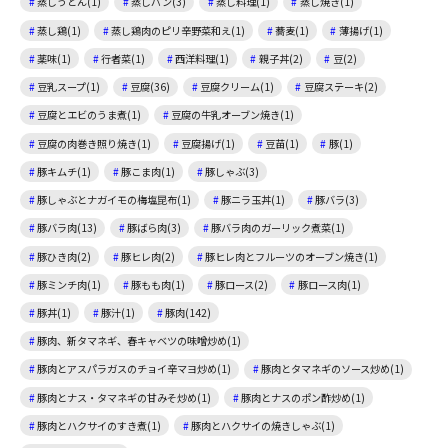
蒸しうどん(1)
蒸しパン(3)
蒸し料理(1)
蒸し焼き(1)
蒸し鶏(1)
蒸し鶏肉のピリ辛野菜和え(1)
蕎麦(1)
薄揚げ(1)
薬味(1)
行者菜(1)
西洋料理(1)
親子丼(2)
豆(2)
豆乳スープ(1)
豆腐(36)
豆腐クリーム(1)
豆腐ステーキ(2)
豆腐とエビのうま煮(1)
豆腐の牛乳オーブン焼き(1)
豆腐の肉巻き照り焼き(1)
豆腐揚げ(1)
豆苗(1)
豚(1)
豚キムチ(1)
豚こま肉(1)
豚しゃぶ(3)
豚しゃぶとナガイモの梅塩昆布(1)
豚ニラ玉丼(1)
豚バラ(3)
豚バラ肉(13)
豚ばら肉(3)
豚バラ肉のガーリック煮菜(1)
豚ひき肉(2)
豚ヒレ肉(2)
豚ヒレ肉とフルーツのオーブン焼き(1)
豚ミンチ肉(1)
豚もも肉(1)
豚ロース(2)
豚ロース肉(1)
豚丼(1)
豚汁(1)
豚肉(142)
豚肉、新タマネギ、春キャベツの味噌炒め(1)
豚肉とアスパラガスのチョイ辛マヨ炒め(1)
豚肉とタマネギのソース炒め(1)
豚肉とナス・タマネギの甘みそ炒め(1)
豚肉とナスのポン酢炒め(1)
豚肉とハクサイのすき煮(1)
豚肉とハクサイの焼きしゃぶ(1)