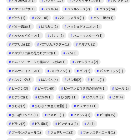
パイ包み焼き(1)
ハクサイ(13)
ハクサイ牛すき丼(1)
バケット(1)
バケットピザ(1)
バジル(4)
バジルソース(2)
パスタ(24)
パセリ(1)
バター(8)
バターしょうゆ(1)
バター焼き(1)
バター醤油(3)
はちみつ(1)
ハッシュドオニオン(1)
ハッシュドビーフ(1)
バナナ(1)
ハニーマスタード(1)
パプリカ(12)
パプリカパウダー(1)
ハマグリ(1)
ハマグリと菜の花のビアンコ(1)
ハム(3)
ハム・ソーセージの薬味ソース炒め(1)
ハヤシライス(2)
バルサミコソース(1)
ハロウィン(1)
パン(7)
パンナコッタ(1)
ハンバーグ(3)
はんぺん(4)
パン粉(2)
ビーフ(1)
ビーフン(3)
ピーマン(9)
ピーマンとひき肉の炒め物(1)
ビール(1)
ビアンコ(1)
ピカタ(1)
ひき肉(11)
ピクルス(1)
ピザ(4)
ひじき(2)
ひじきと大豆の煮物(1)
ビスケット(1)
ひっぱりうどん(1)
ビネガー(1)
ビビンバ(1)
ピヨ卵(35)
ピラフ(2)
ピリ辛(5)
ピンチョス(1)
ふ(1)
ブーランジェール(1)
フェデリーニ(2)
フォレスティエール(1)