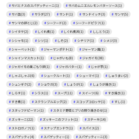
サバとナスのスパゲッティーニ(1)
サバのムニエルレモンバターソース(1)
サバ缶(3)
サラダ(27)
サンド(1)
サンドイッチ(3)
サンマ(5)
サンマの卵とじ(2)
シーフード(2)
シーフードピラフ(1)
シイタケ(2)
しぐれ煮(1)
しぐれ煮丼(1)
ししとう(2)
シシャモ(1)
シソ(1)
しそ(2)
シチリア(1)
シメジ(3)
シャーベット(1)
ジャーマンポテト(1)
ジャーマン風(1)
シャインマスカット(1)
じゃがいも(8)
ジャガイモ(38)
ジャガイモの巣ごもり卵(1)
ジャガバター(1)
じゃが芋(1)
しゃぶしゃぶ(6)
シュークルート(1)
シューマイ(1)
しゅうまい(2)
シュンギク(2)
ショウガ(3)
しょうが(1)
しょうが焼き(1)
しらす(1)
シラス(1)
スープ(11)
スイーツ(6)
すき焼き(1)
すき煮(1)
スクランブルエッグ(2)
スコップコロッケ(1)
すし(1)
スタッフドピーマン(1)
スタミナ野菜とブリの照り焼きのせ(1)
ズッキーニ(22)
ズッキーニのフリット(1)
ステーキ(14)
ストロガノフ(1)
スナップエンドウ(1)
スパイス(2)
スパゲッティ(4)
スパゲッティー(1)
スパゲッティーニ(3)