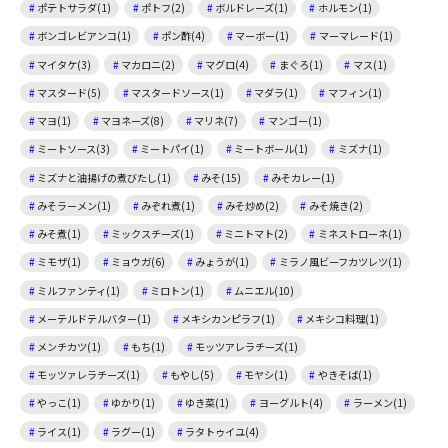
ポテトサラダ(1)
ポトフ(2)
ボルドレーズ(1)
ホルモン(1)
ボンゴレビアンコ(1)
ポン酢(4)
マーボー(1)
マーマレード(1)
マイタケ(3)
マカロニ(2)
マグロ(4)
まぐろ(1)
マス(1)
マスタード(5)
マスタードソース(1)
マダラ(1)
マフィン(1)
マヨ(1)
マヨネーズ(8)
マリネ(7)
マンゴー(1)
ミートソース(3)
ミートパイ(1)
ミートボール(1)
ミズナ(1)
ミズナと油揚げの煮びたし(1)
みそ(15)
みそカレー(1)
みそラーメン(1)
みぞれ煮(1)
みそ炒め(2)
みそ焼き(2)
みそ煮(1)
ミックスチーズ(1)
ミニトマト(2)
ミネストローネ(1)
ミモザ(1)
ミョウガ(6)
みょうが(1)
ミラノ風ビーフカツレツ(1)
ミルファンティ(1)
ミロトン(1)
ムニエル(10)
メーテルドテルバター(1)
メキシカンピラフ(1)
メキシコ料理(1)
メンチカツ(1)
もち(1)
モッツアレラチーズ(1)
モッツァレラチーズ(1)
もやし(5)
モヤシ(1)
やきそば(1)
やっこ(1)
ゆかり(1)
ゆき菜(1)
ヨーグルト(4)
ラーメン(1)
ライス(1)
ラグー(1)
ラタトゥイユ(4)