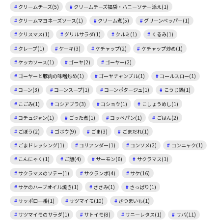
クリームチーズ(5)
クリームチーズ福袋・ハニーソテー添え(1)
クリームマヨネーズソース(1)
クリーム煮(5)
グリーンペッパー(1)
クリスマス(1)
グリルサラダ(1)
クルミ(1)
くるみ(1)
クレープ(1)
ケーキ(3)
ケチャップ(2)
ケチャップ炒め(1)
ケッカソース(1)
ゴーヤ(2)
ゴーヤー(2)
ゴーヤーと豚肉の味噌炒め(1)
ゴーヤチャンプル(1)
コールスロー(1)
コーン(3)
コーンスープ(1)
コーンポタージュ(1)
こうじ鍋(1)
こごみ(1)
コシアブラ(3)
コショウ(1)
こしょうめし(1)
コチュジャン(1)
ごった煮(1)
コッペパン(1)
ごはん(2)
ごぼう(2)
ゴボウ(9)
ごま(3)
ごまだれ(1)
ごまドレッシング(1)
コリアンダー(1)
コンソメ(2)
コンニャク(1)
こんにゃく(1)
ご飯(4)
サーモン(6)
サクラマス(1)
サクラマスのソテー(1)
サクランボ(4)
サケ(16)
サケのハーブオイル焼き(1)
ささみ(1)
さっぱり(1)
サッポロ一番(1)
サツマイモ(10)
さつまいも(1)
サツマイモのサラダ(1)
サトイモ(8)
サニーレタス(1)
サバ(11)