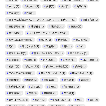
白だし(1)
白ワイン(2)
白子(3)
白米(1)
白菜(11)
白身魚(6)
白飯(1)
真イカと水菜の肝マヨネーズクリームソース フェデリーニ(1)
真砂子和え(1)
真砂子炒め(2)
磯部巻き(1)
磯部揚げ(1)
磯風味(1)
福豆もち(1)
秋ナスとアンチョビーのグラタン(1)
秋ナスの玉みそ焼き(1)
秋刀魚(1)
秋野菜(1)
竜田揚げ(1)
筍(1)
筍のきんぴら(1)
筑前煮(1)
簡単(1)
米(1)
粒マスタード(3)
粗ペッパーチキンレモン(1)
糸こんにゃく(1)
紅花油(1)
納豆(14)
納豆揚げ(1)
納豆餃子(1)
絹ごし豆腐(1)
絹揚げ(1)
肉じゃが(3)
肉ジャガの炒め煮(1)
肉みそ(1)
肉みそあんかけ野菜(1)
肉みそゴーヤやっこ(1)
肉みそ温やっこ(1)
肉味噌(1)
肉巻き(6)
肉詰め煮(1)
肉豆腐(1)
胡麻(1)
胡麻酢和え(1)
舌平目(1)
芋煮(1)
花束仕立て(1)
若草焼き(1)
茄子(3)
茶碗蒸し(1)
茹で卵(1)
菅野由子先生(54)
菜の花(2)
菜種蒸し焼き(1)
葱(1)
蒸し(2)