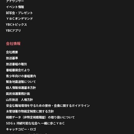
アナウンサー
イベント情報
試写会・プレゼント
ＹＢＣオンデマンド
YBCトピックス
YBCアプリ
会社情報
会社概要
放送基準
放送番組の種別
番組審議会だより
青少年向けの番組案内
緊急地震速報について
個人情報保護基本方針
国民保護業務計画
山形放送 人権方針
安全な職場環境を守るための接待・会食に関するガイドライン
未管理著作物裁定制度に関する方針
視聴データ（非特定視聴履歴）の取り扱いについて
SDGｓ 持続可能な社会へ 一緒に歩こＹＢＣ
キャッチコピー・ロゴ