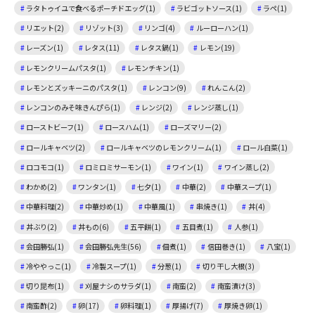
ラタトゥイユで食べるポーチドエッグ(1)
ラビゴットソース(1)
ラペ(1)
リエット(2)
リゾット(3)
リンゴ(4)
ルーローハン(1)
レーズン(1)
レタス(11)
レタス鍋(1)
レモン(19)
レモンクリームパスタ(1)
レモンチキン(1)
レモンとズッキーニのパスタ(1)
レンコン(9)
れんこん(2)
レンコンのみそ味きんぴら(1)
レンジ(2)
レンジ蒸し(1)
ローストビーフ(1)
ロースハム(1)
ローズマリー(2)
ロールキャベツ(2)
ロールキャベツのレモンクリーム(1)
ロール白菜(1)
ロコモコ(1)
ロミロミサーモン(1)
ワイン(1)
ワイン蒸し(2)
わかめ(2)
ワンタン(1)
七夕(1)
中華(2)
中華スープ(1)
中華料理(2)
中華炒め(1)
中華風(1)
串焼き(1)
丼(4)
丼ぶり(2)
丼もの(6)
五平餅(1)
五目煮(1)
人参(1)
会田勝弘(1)
会田勝弘先生(56)
佃煮(1)
信田巻き(1)
八宝(1)
冷ややっこ(1)
冷製スープ(1)
分葱(1)
切り干し大根(3)
切り昆布(1)
刈屋ナシのサラダ(1)
南蛮(2)
南蛮漬け(3)
南蛮酢(2)
卵(17)
卵料理(1)
厚揚げ(7)
厚焼き卵(1)