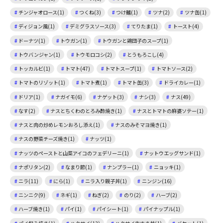
チンジャオロース(1)
つくね(3)
つけ麺(1)
ツナ(2)
ツナ缶(1)
ディジョン風(1)
デミグラスソース(3)
てりたま(1)
トースト(4)
ドーナツ(1)
トウガン(1)
トウガンと鶏団子のスープ(1)
トウバンジャン(1)
トウモロコシ(2)
とうもろこし(4)
トッカルビ(1)
トマト(47)
トマトスープ(1)
トマトソース(2)
トマトのリゾット(1)
トマト煮(1)
トマト缶(3)
ドライカレー(1)
ドリア(1)
ナガイモ(6)
ナゲット(3)
ナシ(3)
ナス(49)
なす(2)
ナスとちくわのとろみ酢焼き(1)
ナスとトマトの麻婆ソテー(1)
ナスと肉の炒めレモンおろし添え(1)
ナスのみそマヨ焼き(1)
ナスの野菜チーズ焼き(1)
ナッツ(1)
ナッツのペーストと山菜アイコのフェデリーニ(1)
ナットウエッグサンド(1)
ナポリタン(2)
なまり節(1)
ナンプラー(1)
ニョッキ(1)
ニラ(11)
にら(1)
ニラ入り親子丼(1)
ニンジン(16)
ニンニク(9)
ネギ(1)
ねぎ(2)
のり(2)
ハーブ(2)
ハーブ焼き(1)
パイ(1)
パイシート(1)
パイナップル(1)