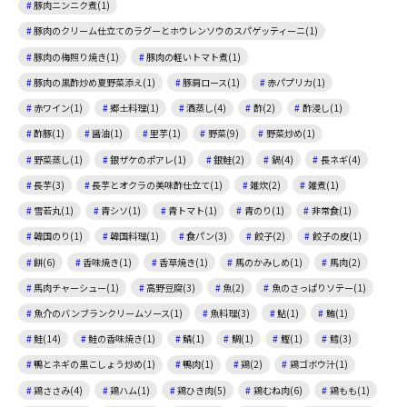
豚肉ニンニク煮(1)
豚肉のクリーム仕立てのラグーとホウレンソウのスパゲッティーニ(1)
豚肉の梅照り焼き(1)
豚肉の軽いトマト煮(1)
豚肉の黒酢炒め夏野菜添え(1)
豚肩ロース(1)
赤パプリカ(1)
赤ワイン(1)
郷土料理(1)
酒蒸し(4)
酢(2)
酢浸し(1)
酢豚(1)
醤油(1)
里芋(1)
野菜(9)
野菜炒め(1)
野菜蒸し(1)
銀ザケのポアレ(1)
銀鮭(2)
鍋(4)
長ネギ(4)
長芋(3)
長芋とオクラの美味酢仕立て(1)
雑炊(2)
雑煮(1)
雪若丸(1)
青シソ(1)
青トマト(1)
青のり(1)
非常食(1)
韓国のり(1)
韓国料理(1)
食パン(3)
餃子(2)
餃子の皮(1)
餅(6)
香味焼き(1)
香草焼き(1)
馬のかみしめ(1)
馬肉(2)
馬肉チャーシュー(1)
高野豆腐(3)
魚(2)
魚のさっぱりソテー(1)
魚介のバンブランクリームソース(1)
魚料理(3)
鮎(1)
鮪(1)
鮭(14)
鮭の香味焼き(1)
鯖(1)
鯛(1)
鰹(1)
鱈(3)
鴨とネギの黒こしょう炒め(1)
鴨肉(1)
鶏(2)
鶏ゴボウ汁(1)
鶏ささみ(4)
鶏ハム(1)
鶏ひき肉(5)
鶏むね肉(6)
鶏もも(1)