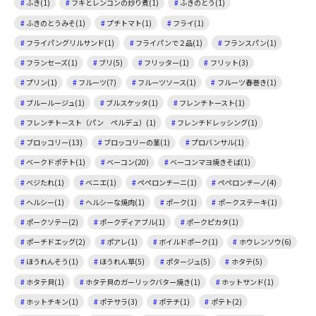
ふき(1)
フキとレンコンの炒り煮(1)
ふきのとう(1)
ふきのとうみそ(1)
プチトマト(1)
フライ(1)
フライパングリルサンド(1)
フライパンで２品(1)
フランスパン(1)
フランセーズ(1)
ブリ(5)
フリッター(1)
フリット(3)
プリン(1)
フルーツ(7)
フルーツソース(1)
フルーツ春巻き(1)
ブルールージュ(1)
ブルスケッタ(1)
フレンチトースト(1)
フレンチトースト（パン ペルデュ）(1)
フレンチドレッシング(1)
ブロッコリー(13)
ブロッコリーの茎(1)
プロバンサル(1)
ベークドポテト(1)
ベーコン(20)
ベーコンマヨ焼きそば(1)
ベジたれ(1)
ベニエ(1)
ペペロンチーニ(1)
ペペロンチーノ(4)
ヘルシー(1)
ヘルシーな焼肉(1)
ポーク(1)
ポークステーキ(1)
ポークソテー(2)
ポークディアブル(1)
ポークピカタ(1)
ポーチドエッグ(2)
ポアレ(1)
ボイルドポーク(1)
ホウレンソウ(6)
ほうれんそう(1)
ほうれん草(5)
ポタージュ(5)
ホタテ(5)
ホタテ貝(1)
ホタテ貝のガーリックバター焼き(1)
ホットサンド(1)
ホットチキン(1)
ポテサラ(3)
ポテチ(1)
ポテト(2)