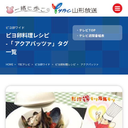
ピヨ卵ワイド
テレビTOP
テレビ
ピヨ卵料理レシピ
テレビ週間番組表
TV
-「
アクアパッツァ」タグ
ラジオ
一覧
Radio
HOME
>
YBCテレビ
>
ピヨ卵ワイド
>
ピヨ卵料理レシピ
>
アクアパッツァ
ニュース
News
アナウンサー
Announcer
イベント
Event
試写会・プレゼント
Present