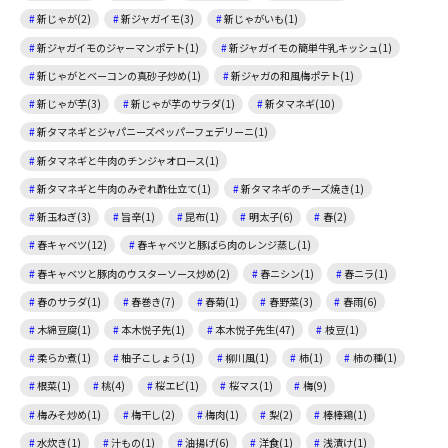
新じゃが(2)
新ジャガイモ(3)
新じゃがいも(1)
新ジャガイモのジャーマンポテト(1)
新ジャガイモの簡単牛乳キッシュ(1)
新じゃがとベーコンの真砂子炒め(1)
新ジャガの和風梅ポテト(1)
新じゃが芋(3)
新じゃが芋のサラダ(1)
新タマネギ(10)
新タマネギとジャパニーズペッパーフェデリーニ(1)
新タマネギと牛肉のチンジャオロース(1)
新タマネギと牛肉のみぞれ酢仕立て(1)
新タマネギのチーズ焼き(1)
新玉ねぎ(3)
旨辛(1)
昆布(1)
明太子(6)
春(2)
春キャベツ(12)
春キャベツと豚ばら肉のレンジ蒸し(1)
春キャベツと豚肉のウスターソース炒め(2)
春ニシン(1)
春ニラ(1)
春のサラダ(1)
春巻き(7)
春菊(1)
春野菜(3)
春雨(6)
木綿豆腐(1)
本木悦子先(1)
本木悦子先生(47)
枝豆(1)
柔らか煮(1)
柚子こしょう(1)
柳川風(1)
柿(1)
柿の種(1)
根菜(1)
桃(4)
桜エビ(1)
桜マス(1)
梅(9)
梅みそ炒め(1)
梅干し(2)
梅肉(1)
梨(2)
棒棒鶏(1)
水炊き(1)
汁もの(1)
油揚げ(6)
洋食(1)
浅漬け(1)