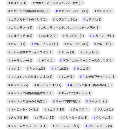
かぼちゃ(1)
カボチャと牛肉のみそバター炒め(1)
カボチャと豚肉の重ね蒸し(1)
カマンベールチーズ(1)
からあげ(1)
カラフルトマトのマリネ(1)
ガラムマサラ(1)
カラメル(1)
カリフラワー(4)
カリフラワーのタルタルソースチーズ焼き(1)
カルパッチョ(3)
カルピス(2)
ガルビュー(1)
カルボナーラ(1)
カレー(11)
カレーブルスト(1)
カレーライス(1)
カレー粉(7)
カレー風味のフライドチキン(1)
カレイ(3)
ガレット(3)
キーマカレー(1)
キウイ(2)
キウイとカッテージチーズのサラダ(1)
キク(1)
キッシュ(3)
キノコ(23)
きのこ(9)
キノコとサケのミルクごはん(1)
キムチ(7)
キムチ納豆チャーハン(1)
キャベツ(25)
キャベツごはん(1)
キャベツと豚ばら肉の酒蒸し(1)
キャベツと豚肉の塩昆布あえ(1)
キャベツのオムレツ(1)
キャベツの包みみそ焼き(1)
キャベツ肉味噌(1)
キャラメル(1)
キャロット・ラペ(1)
キュウリ(13)
きゅうり(4)
きんとん(1)
きんぴら(10)
グラタン(16)
クリーミー炒め(1)
クリーム(3)
クリームケッパーソース(1)
クリームスープ(1)
クリームソース(5)