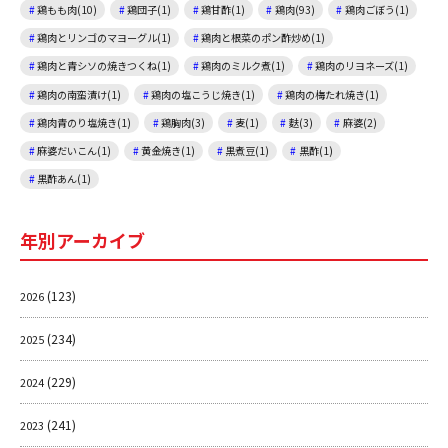
鶏もも肉(10)
鶏団子(1)
鶏甘酢(1)
鶏肉(93)
鶏肉ごぼう(1)
鶏肉とリンゴのマヨーグル(1)
鶏肉と根菜のポン酢炒め(1)
鶏肉と青シソの焼きつくね(1)
鶏肉のミルク煮(1)
鶏肉のリヨネーズ(1)
鶏肉の南蛮漬け(1)
鶏肉の塩こうじ焼き(1)
鶏肉の梅たれ焼き(1)
鶏肉青のり塩焼き(1)
鶏胸肉(3)
麦(1)
麩(3)
麻婆(2)
麻婆だいこん(1)
黄金焼き(1)
黒煮豆(1)
黒酢(1)
黒酢あん(1)
年別アーカイブ
(123)
2026
(234)
2025
(229)
2024
(241)
2023