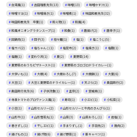
台湾風(1)
吉田理恵先生(13)
味噌(13)
味噌かす汁(1)
味噌マヨ(1)
味噌焼き(1)
味噌煮(1)
味田和教先生(32)
味田和教先生 卒業(1)
和え物(1)
和風(4)
和風オニオングラタンスープ(1)
和食(1)
唐揚げ(2)
唐辛子(1)
回鍋肉(1)
団子(3)
坦々麺(1)
塩(1)
塩こうじ(5)
塩サバ(2)
塩ちゃんこ(1)
塩昆布(2)
塩焼き(1)
塩麴(1)
塩麹(1)
変わり丼(1)
夏(2)
夏野菜(14)
夏野菜のおうちピザトースト(1)
夏野菜のゴロゴロドライカレー(1)
大学いも(1)
大根(4)
大根おろし(7)
大根餅(1)
大葉(6)
大豆(1)
大豆と夏野菜のドライカレー(1)
天ぷら(2)
奥田政行(2)
奥田政行先生(6)
子供洋食(1)
孟宗(2)
宮城県(1)
寺泉トマトのプロヴァンス風(1)
寿司(1)
小エビ(1)
小松菜(1)
小豆(1)
山形セルリー(2)
山形セルリーと牛肉のきんぴら(1)
山形牛(1)
山形雪若丸(1)
山菜(3)
山菜おろし(1)
岩塩(1)
巻きずし(1)
干しエビ(1)
手まりずし(1)
手羽先(2)
挽肉(2)
揚げもの(1)
揚げ物(6)
揚げ野菜(1)
新キャベツ(1)