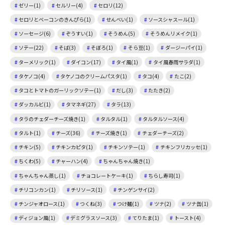
ゼリー(1)
セルリー(4)
セロリ(12)
セロリとベーコンのきんぴら(1)
せんべい(1)
ソースシャスール(1)
ソーセージ(6)
ぞうすい(1)
そうめん(5)
そうめんリメイク(1)
ソテー(22)
そば(3)
そぼろ(1)
そら豆(1)
ダージーパイ(1)
ターメリック(1)
ダイコン(17)
タイ風(1)
タイ風春雨サラダ(1)
タケノコ(4)
タケノコのクリームパスタ(1)
タコ(4)
たこ(2)
タコとトマトのガーリックソテー(1)
だし(3)
たたき(2)
ダッカルビ(1)
タマネギ(27)
タラ(13)
タラのチェダーチーズ焼き(1)
タルタル(1)
タルタルソース(4)
タルト(1)
チーズ(36)
チーズ焼き(1)
チェダーチーズ(2)
チキン(5)
チキンカピタ(1)
チキンソテー(1)
チキンフリカッセ(1)
ちくわ(5)
チャーハン(4)
ちゃんちゃん焼き(1)
ちゃんちゃん蒸し(1)
チョコレートケーキ(1)
ちらし寿司(1)
チリコンカン(1)
チリソース(1)
チンゲンサイ(2)
チンジャオロース(1)
つくね(3)
つけ麺(1)
ツナ(2)
ツナ缶(1)
ディジョン風(1)
デミグラスソース(3)
てりたま(1)
トースト(4)