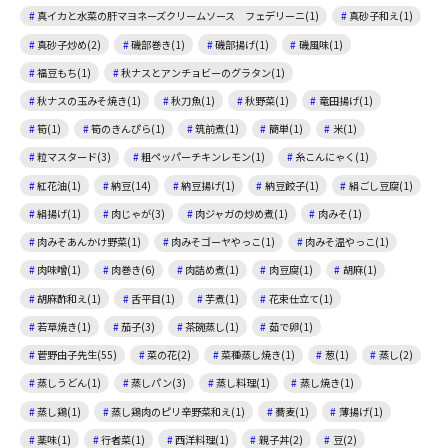
真イカと水菜の肝マヨネーズクリームソース フェデリーニ(1)
真砂子和え(1)
真砂子炒め(2)
磯部巻き(1)
磯部揚げ(1)
磯風味(1)
福豆もち(1)
秋ナスとアンチョビーのグラタン(1)
秋ナスの玉みそ焼き(1)
秋刀魚(1)
秋野菜(1)
竜田揚げ(1)
筍(1)
筍のきんぴら(1)
筑前煮(1)
簡単(1)
米(1)
粒マスタード(3)
粗ペッパーチキンレモン(1)
糸こんにゃく(1)
紅花油(1)
納豆(14)
納豆揚げ(1)
納豆餃子(1)
絹ごし豆腐(1)
絹揚げ(1)
肉じゃが(3)
肉ジャガの炒め煮(1)
肉みそ(1)
肉みそあんかけ野菜(1)
肉みそゴーヤやっこ(1)
肉みそ温やっこ(1)
肉味噌(1)
肉巻き(6)
肉詰め煮(1)
肉豆腐(1)
胡麻(1)
胡麻酢和え(1)
舌平目(1)
芋煮(1)
花束仕立て(1)
若草焼き(1)
茄子(3)
茶碗蒸し(1)
茹で卵(1)
菅野由子先生(55)
菜の花(2)
菜種蒸し焼き(1)
葱(1)
蒸し(2)
蒸しうどん(1)
蒸しパン(3)
蒸し料理(1)
蒸し焼き(1)
蒸し鶏(1)
蒸し鶏肉のピリ辛野菜和え(1)
蕎麦(1)
薄揚げ(1)
薬味(1)
行者菜(1)
西洋料理(1)
親子丼(2)
豆(2)