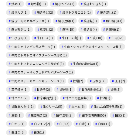
炒め(1)
炒め物(13)
焼きうどん(2)
焼きおにぎり(1)
焼きカブ(1)
焼きそば(2)
焼きトウモロコシ(1)
焼き浸し(1)
焼き牛肉のカルパッチョ(1)
焼き豆腐(1)
焼き麩(1)
照り焼き(3)
煮っ転がし(1)
煮浸し(2)
煮物(19)
煮込み(4)
片栗粉(1)
牛ひき肉(1)
牛ロース(1)
牛ロース肉(1)
牛乳(10)
牛肉(63)
牛肉シャリアピン風ステーキ(1)
牛肉とシュンギクのオイスターソース煮(1)
牛肉とトマトのオイスターソース炒め(1)
牛肉とトマトのニンニクバジル炒め(1)
牛肉のお酢炒め(1)
牛肉のステーキカフェドパリバターソース(1)
牛肉のステーキバーベキューソース(1)
牡蠣(2)
玉ねぎ(7)
玉子(2)
玉子焼き(1)
甘みそ(2)
甘味噌(1)
甘味噌炒め(1)
甘辛(5)
甘辛どん(2)
甘辛手羽先(1)
甘辛牛肉豆腐丼(1)
甘酒(1)
甘酢あんかけ(1)
生クリーム(5)
生ハム(6)
生ハム白菜牛乳煮(1)
生姜(1)
生姜焼き(2)
田中浩明(2)
田中浩明先生(55)
田楽(1)
白だし(1)
白ワイン(2)
白子(3)
白米(1)
白菜(11)
白身魚(6)
白飯(1)