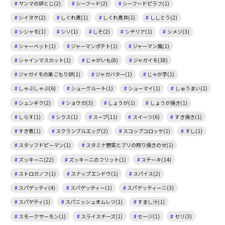
サンマの卵とじ(2)
シーフード(2)
シーフードピラフ(1)
シイタケ(2)
しぐれ煮(1)
しぐれ煮丼(1)
ししとう(2)
シシャモ(1)
シソ(1)
しそ(2)
シチリア(1)
シメジ(3)
シャーベット(1)
ジャーマンポテト(1)
ジャーマン風(1)
シャインマスカット(1)
じゃがいも(8)
ジャガイモ(38)
ジャガイモの巣ごもり卵(1)
ジャガバター(1)
じゃが芋(1)
しゃぶしゃぶ(6)
シュークルート(1)
シューマイ(1)
しゅうまい(2)
シュンギク(2)
ショウガ(3)
しょうが(1)
しょうが焼き(1)
しらす(1)
シラス(1)
スープ(11)
スイーツ(6)
すき焼き(1)
すき煮(1)
スクランブルエッグ(2)
スコップコロッケ(1)
すし(1)
スタッフドピーマン(1)
スタミナ野菜とブリの照り焼きのせ(1)
ズッキーニ(22)
ズッキーニのフリット(1)
ステーキ(14)
ストロガノフ(1)
スナップエンドウ(1)
スパイス(2)
スパゲッティ(4)
スパゲッティー(1)
スパゲッティーニ(3)
スパゲティ(1)
スパニッシュオムレツ(1)
すまし汁(1)
スモークサーモン(1)
スライスチーズ(1)
セージ(1)
セリ(3)