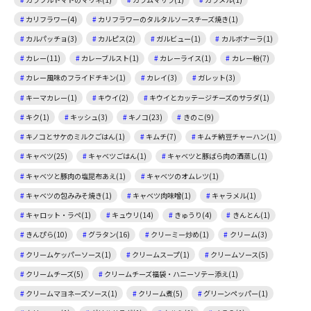
カリフラワー(4)
カリフラワーのタルタルソースチーズ焼き(1)
カルパッチョ(3)
カルピス(2)
ガルビュー(1)
カルボナーラ(1)
カレー(11)
カレーブルスト(1)
カレーライス(1)
カレー粉(7)
カレー風味のフライドチキン(1)
カレイ(3)
ガレット(3)
キーマカレー(1)
キウイ(2)
キウイとカッテージチーズのサラダ(1)
キク(1)
キッシュ(3)
キノコ(23)
きのこ(9)
キノコとサケのミルクごはん(1)
キムチ(7)
キムチ納豆チャーハン(1)
キャベツ(25)
キャベツごはん(1)
キャベツと豚ばら肉の酒蒸し(1)
キャベツと豚肉の塩昆布あえ(1)
キャベツのオムレツ(1)
キャベツの包みみそ焼き(1)
キャベツ肉味噌(1)
キャラメル(1)
キャロット・ラペ(1)
キュウリ(14)
きゅうり(4)
きんとん(1)
きんぴら(10)
グラタン(16)
クリーミー炒め(1)
クリーム(3)
クリームケッパーソース(1)
クリームスープ(1)
クリームソース(5)
クリームチーズ(5)
クリームチーズ福袋・ハニーソテー添え(1)
クリームマヨネーズソース(1)
クリーム煮(5)
グリーンペッパー(1)