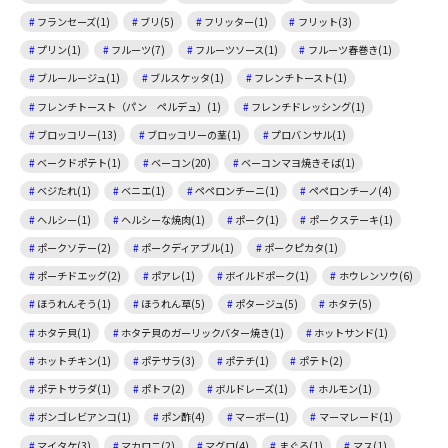
フランセーズ(1)
ブリ(5)
フリッター(1)
フリット(3)
プリン(1)
フルーツ(7)
フルーツソース(1)
フルーツ春巻き(1)
ブルールージュ(1)
ブルスケッタ(1)
フレンチトースト(1)
フレンチトースト（パン ペルデュ）(1)
フレンチドレッシング(1)
ブロッコリー(13)
ブロッコリーの茎(1)
プロバンサル(1)
ベークドポテト(1)
ベーコン(20)
ベーコンマヨ焼きそば(1)
ベジたれ(1)
ベニエ(1)
ペペロンチーニ(1)
ペペロンチーノ(4)
ヘルシー(1)
ヘルシーな焼肉(1)
ポーク(1)
ポークステーキ(1)
ポークソテー(2)
ポークディアブル(1)
ポークピカタ(1)
ポーチドエッグ(2)
ポアレ(1)
ボイルドポーク(1)
ホウレンソウ(6)
ほうれんそう(1)
ほうれん草(5)
ポタージュ(5)
ホタテ(5)
ホタテ貝(1)
ホタテ貝のガーリックバター焼き(1)
ホットサンド(1)
ホットチキン(1)
ポテサラ(3)
ポテチ(1)
ポテト(2)
ポテトサラダ(1)
ポトフ(2)
ボルドレーズ(1)
ホルモン(1)
ボンゴレビアンコ(1)
ポン酢(4)
マーボー(1)
マーマレード(1)
マイタケ(3)
マカロニ(2)
マグロ(4)
まぐろ(1)
マス(1)