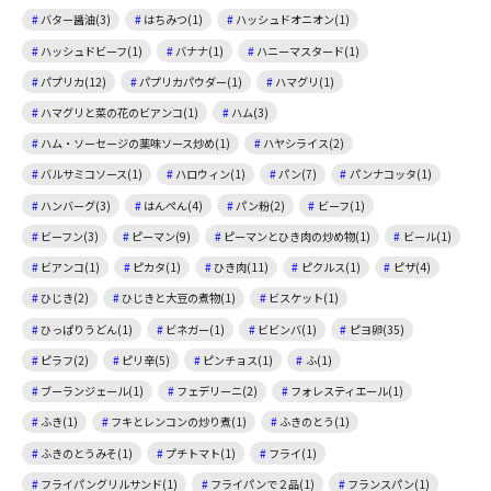
バター醤油(3)
はちみつ(1)
ハッシュドオニオン(1)
ハッシュドビーフ(1)
バナナ(1)
ハニーマスタード(1)
パプリカ(12)
パプリカパウダー(1)
ハマグリ(1)
ハマグリと菜の花のビアンコ(1)
ハム(3)
ハム・ソーセージの薬味ソース炒め(1)
ハヤシライス(2)
バルサミコソース(1)
ハロウィン(1)
パン(7)
パンナコッタ(1)
ハンバーグ(3)
はんぺん(4)
パン粉(2)
ビーフ(1)
ビーフン(3)
ピーマン(9)
ピーマンとひき肉の炒め物(1)
ビール(1)
ビアンコ(1)
ピカタ(1)
ひき肉(11)
ピクルス(1)
ピザ(4)
ひじき(2)
ひじきと大豆の煮物(1)
ビスケット(1)
ひっぱりうどん(1)
ビネガー(1)
ビビンバ(1)
ピヨ卵(35)
ピラフ(2)
ピリ辛(5)
ピンチョス(1)
ふ(1)
ブーランジェール(1)
フェデリーニ(2)
フォレスティエール(1)
ふき(1)
フキとレンコンの炒り煮(1)
ふきのとう(1)
ふきのとうみそ(1)
プチトマト(1)
フライ(1)
フライパングリルサンド(1)
フライパンで２品(1)
フランスパン(1)