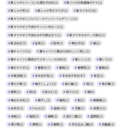
新じゃがとベーコンの真砂子炒め(1)
新ジャガの和風梅ポテト(1)
新じゃが芋(3)
新じゃが芋のサラダ(1)
新タマネギ(10)
新タマネギとジャパニーズペッパーフェデリーニ(1)
新タマネギと牛肉のチンジャオロース(1)
新タマネギと牛肉のみぞれ酢仕立て(1)
新タマネギのチーズ焼き(1)
新玉ねぎ(3)
旨辛(1)
昆布(1)
明太子(6)
春(2)
春キャベツ(12)
春キャベツと豚ばら肉のレンジ蒸し(1)
春キャベツと豚肉のウスターソース炒め(2)
春ニシン(1)
春ニラ(1)
春のサラダ(1)
春巻き(7)
春菊(1)
春野菜(3)
春雨(6)
木綿豆腐(1)
本木悦子先(1)
本木悦子先生(47)
枝豆(1)
柔らか煮(1)
柚子こしょう(1)
柳川風(1)
柿(1)
柿の種(1)
根菜(1)
桃(4)
桜エビ(1)
桜マス(1)
梅(9)
梅みそ炒め(1)
梅干し(2)
梅肉(1)
梨(2)
棒棒鶏(1)
水炊き(1)
汁もの(1)
油揚げ(6)
洋食(1)
浅漬け(1)
浅蜊(1)
海苔(2)
海鮮(2)
混ぜご飯(2)
温野菜(1)
漬け物(1)
漬物(1)
災害時(1)
炊き込みご飯(3)
炊飯器(1)