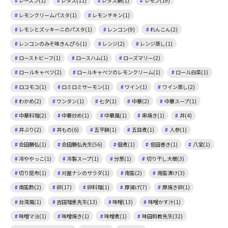
レーズン(1)
レタス(11)
レタス鍋(1)
レモン(19)
レモンクリームパスタ(1)
レモンチキン(1)
レモンとズッキーニのパスタ(1)
レンコン(9)
れんこん(2)
レンコンのみそ味きんぴら(1)
レンジ(2)
レンジ蒸し(1)
ローストビーフ(1)
ロースハム(1)
ローズマリー(2)
ロールキャベツ(2)
ロールキャベツのレモンクリーム(1)
ロール白菜(1)
ロコモコ(1)
ロミロミサーモン(1)
ワイン(1)
ワイン蒸し(2)
わかめ(2)
ワンタン(1)
七夕(1)
中華(2)
中華スープ(1)
中華料理(2)
中華炒め(1)
中華風(1)
串焼き(1)
丼(4)
丼ぶり(2)
丼もの(6)
五平餅(1)
五目煮(1)
人参(1)
会田勝弘(1)
会田勝弘先生(56)
佃煮(1)
信田巻き(1)
八宝(1)
冷ややっこ(1)
冷製スープ(1)
分葱(1)
切り干し大根(3)
切り昆布(1)
刈屋ナシのサラダ(1)
南蛮(2)
南蛮漬け(3)
南蛮酢(2)
卵(17)
卵料理(1)
厚揚げ(7)
厚焼き卵(1)
台湾風(1)
吉田理恵先生(13)
味噌(13)
味噌かす汁(1)
味噌マヨ(1)
味噌焼き(1)
味噌煮(1)
味田和教先生(32)