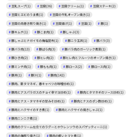
豆乳スープ(1)
豆腐(36)
豆腐クリーム(1)
豆腐ステーキ(2)
豆腐とエビのうま煮(1)
豆腐の牛乳オーブン焼き(1)
豆腐の肉巻き照り焼き(1)
豆腐揚げ(1)
豆苗(1)
豚(1)
豚キムチ(1)
豚こま肉(1)
豚しゃぶ(3)
豚しゃぶとナガイモの梅塩昆布(1)
豚ニラ玉丼(1)
豚バラ(3)
豚バラ肉(13)
豚ばら肉(3)
豚バラ肉のガーリック煮菜(1)
豚ひき肉(2)
豚ヒレ肉(2)
豚ヒレ肉とフルーツのオーブン焼き(1)
豚ミンチ肉(1)
豚もも肉(1)
豚ロース(2)
豚ロース肉(1)
豚丼(1)
豚汁(1)
豚肉(142)
豚肉、新タマネギ、春キャベツの味噌炒め(1)
豚肉とアスパラガスのチョイ辛マヨ炒め(1)
豚肉とタマネギのソース炒め(1)
豚肉とナス・タマネギの甘みそ炒め(1)
豚肉とナスのポン酢炒め(1)
豚肉とハクサイのすき煮(1)
豚肉とハクサイの焼きしゃぶ(1)
豚肉ニンニク煮(1)
豚肉のクリーム仕立てのラグーとホウレンソウのスパゲッティーニ(1)
豚肉の梅照り焼き(1)
豚肉の軽いトマト煮(1)