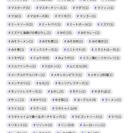
マスタード(5)
マスタードソース(1)
マダラ(1)
マフィン(1)
マヨ(1)
マヨネーズ(8)
マリネ(7)
マンゴー(1)
ミートソース(3)
ミートパイ(1)
ミートボール(1)
ミズナ(1)
ミズナと油揚げの煮びたし(1)
みそ(15)
みそカレー(1)
みそラーメン(1)
みぞれ煮(1)
みそ炒め(2)
みそ焼き(2)
みそ煮(1)
ミックスチーズ(1)
ミニトマト(3)
ミネストローネ(1)
ミモザ(1)
ミョウガ(6)
みょうが(1)
ミラノ風ビーフカツレツ(1)
ミルファンティ(1)
ミロトン(1)
ムニエル(10)
メーテルドテルバター(1)
メキシカンピラフ(1)
メキシコ料理(1)
メンチカツ(1)
もち(1)
モッツアレラチーズ(1)
モッツァレラチーズ(1)
もやし(5)
モヤシ(1)
やきそば(1)
やっこ(1)
ゆかり(1)
ゆき菜(1)
ヨーグルト(4)
ラーメン(1)
ライス(1)
ラグー(1)
ラタトゥイユ(4)
ラタトゥイユで食べるポーチドエッグ(1)
ラビゴットソース(1)
ラペ(1)
リエット(2)
リゾット(3)
リンゴ(4)
ルーローハン(1)