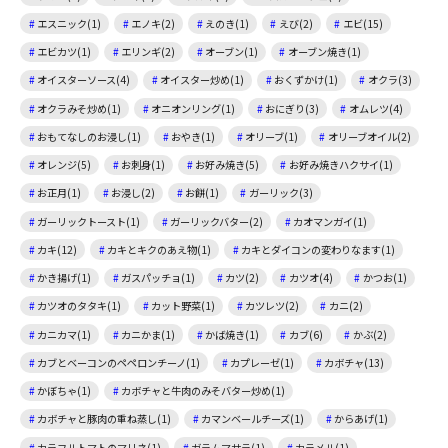
エスニック(1)
エノキ(2)
えのき(1)
えび(2)
エビ(15)
エビカツ(1)
エリンギ(2)
オーブン(1)
オーブン焼き(1)
オイスターソース(4)
オイスター炒め(1)
おくずかけ(1)
オクラ(3)
オクラみそ炒め(1)
オニオンリング(1)
おにぎり(3)
オムレツ(4)
おもてなしのお浸し(1)
おやき(1)
オリーブ(1)
オリーブオイル(2)
オレンジ(5)
お刺身(1)
お好み焼き(5)
お好み焼きハクサイ(1)
お正月(1)
お浸し(2)
お餅(1)
ガーリック(3)
ガーリックトースト(1)
ガーリックバター(2)
カオマンガイ(1)
カキ(12)
カキとキクのあえ物(1)
カキとダイコンの変わりなます(1)
かき揚げ(1)
ガスパッチョ(1)
カツ(2)
カツオ(4)
かつお(1)
カツオのタタキ(1)
カット野菜(1)
カツレツ(2)
カニ(2)
カニカマ(1)
カニかま(1)
かば焼き(1)
カブ(6)
かぶ(2)
カブとベーコンのペペロンチーノ(1)
カプレーゼ(1)
カボチャ(13)
かぼちゃ(1)
カボチャと牛肉のみそバター炒め(1)
カボチャと豚肉の重ね蒸し(1)
カマンベールチーズ(1)
からあげ(1)
カラフルトマトのマリネ(1)
ガラムマサラ(1)
カラメル(1)