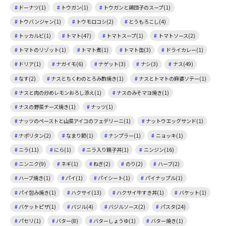
ドーナツ(1)
トウガン(1)
トウガンと鶏団子のスープ(1)
トウバンジャン(1)
トウモロコシ(2)
とうもろこし(4)
トッカルビ(1)
トマト(47)
トマトスープ(1)
トマトソース(2)
トマトのリゾット(1)
トマト煮(1)
トマト缶(3)
ドライカレー(1)
ドリア(1)
ナガイモ(6)
ナゲット(3)
ナシ(3)
ナス(49)
なす(2)
ナスとちくわのとろみ酢焼き(1)
ナスとトマトの麻婆ソテー(1)
ナスと肉の炒めレモンおろし添え(1)
ナスのみそマヨ焼き(1)
ナスの野菜チーズ焼き(1)
ナッツ(1)
ナッツのペーストと山菜アイコのフェデリーニ(1)
ナットウエッグサンド(1)
ナポリタン(2)
なまり節(1)
ナンプラー(1)
ニョッキ(1)
ニラ(11)
にら(1)
ニラ入り親子丼(1)
ニンジン(16)
ニンニク(9)
ネギ(1)
ねぎ(2)
のり(2)
ハーブ(2)
ハーブ焼き(1)
パイ(1)
パイシート(1)
パイナップル(1)
パイ包み焼き(1)
ハクサイ(13)
ハクサイ牛すき丼(1)
バケット(1)
バケットピザ(1)
バジル(4)
バジルソース(2)
パスタ(24)
パセリ(1)
バター(8)
バターしょうゆ(1)
バター焼き(1)