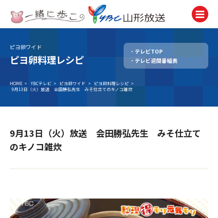
ピヨ卵ワイド
テレビTOP
テレビ
ピヨ卵料理レシピ
テレビ週間番組表
TV
ラジオ
HOME
>
YBCテレビ
>
ピヨ卵ワイド
>
ピヨ卵料理レシピ
>
9月13日（火）放送 会田勝弘先生 みそ仕立てのキノコ雑炊
Radio
ニュース
News
9月13日（火）放送 会田勝弘先生 みそ仕立て
アナウンサー
のキノコ雑炊
Announcer
イベント
Event
試写会・プレゼント
Present