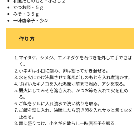
和風だしのもと・小さじ２
かつお節・５ｇ
みそ・３５ｇ
一味唐辛子・少々
作り方
マイタケ、シメジ、エノキダケを石づきを外して手でさば
く。
小ネギは小口に刻み、卵は割ってかき混ぜる。
水を火にかけ沸騰させて和風だしのもとを入れ煮溶かす。
さばいたキノコを入れ沸騰寸前まで温め、アクを取る。
弱火にしてみそを溶き入れ、かつお節も入れて火を止め
る。
ご飯をザルに入れ流水で洗い粘りを取る。
ご飯を鍋に入れ、沸騰したら溶き卵を入れサッと煮て火を
止める。
器に盛りつけ、小ネギを散らし一味唐辛子を振る。