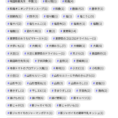
味田和教先生 卒業(1)
和え物(1)
和風(4)
和風オニオングラタンスープ(1)
和食(1)
唐揚げ(2)
唐辛子(1)
回鍋肉(1)
団子(3)
坦々麺(1)
塩(1)
塩こうじ(5)
塩サバ(2)
塩ちゃんこ(1)
塩昆布(2)
塩焼き(1)
塩麴(1)
塩麹(1)
変わり丼(1)
夏(2)
夏野菜(14)
夏野菜のおうちピザトースト(1)
夏野菜のゴロゴロドライカレー(1)
大学いも(1)
大根(4)
大根おろし(7)
大根餅(1)
大葉(6)
大豆(1)
大豆と夏野菜のドライカレー(1)
天ぷら(2)
奥田政行(2)
奥田政行先生(6)
子供洋食(1)
孟宗(2)
宮城県(1)
寺泉トマトのプロヴァンス風(1)
寿司(1)
小エビ(1)
小松菜(1)
小豆(1)
山形セルリー(2)
山形セルリーと牛肉のきんぴら(1)
山形牛(1)
山形雪若丸(1)
山菜(3)
山菜おろし(1)
岩塩(1)
巻きずし(1)
干しエビ(1)
手まりずし(1)
手羽先(2)
挽肉(2)
揚げもの(1)
揚げ物(6)
揚げ野菜(1)
新キャベツ(1)
新じゃが(2)
新ジャガイモ(3)
新じゃがいも(1)
新ジャガイモのジャーマンポテト(1)
新ジャガイモの簡単牛乳キッシュ(1)