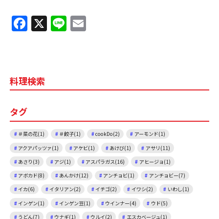
F
X
Li
E
a
n
m
c
e
ai
e
l
料理検索
b
o
タグ
o
k
＃菜の花(1)
＃餃子(1)
cookDo(2)
アーモンド(1)
アクアパッツァ(1)
アケビ(1)
あけび(1)
アサリ(11)
あさり(3)
アジ(1)
アスパラガス(16)
アヒージョ(1)
アボカド(8)
あんかけ(12)
アンチョビ(1)
アンチョビー(7)
イカ(6)
イタリアン(2)
イチゴ(2)
イワシ(2)
いわし(1)
インゲン(1)
インゲン豆(1)
ウインナー(4)
ウド(5)
うどん(7)
ウナギ(1)
ウルイ(2)
エスカベージュ(1)