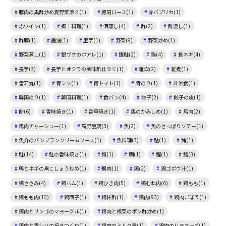
豚肉の黒酢炒め夏野菜添え(1)
豚肩ロース(1)
赤パプリカ(1)
赤ワイン(1)
郷土料理(1)
酒蒸し(4)
酢(2)
酢浸し(1)
酢豚(1)
醤油(1)
里芋(1)
野菜(9)
野菜炒め(1)
野菜蒸し(1)
銀ザケのポアレ(1)
銀鮭(2)
鍋(4)
長ネギ(4)
長芋(3)
長芋とオクラの美味酢仕立て(1)
雑炊(2)
雑煮(1)
雪若丸(1)
青シソ(1)
青トマト(1)
青のり(1)
非常食(1)
韓国のり(1)
韓国料理(1)
食パン(4)
餃子(2)
餃子の皮(1)
餅(6)
香味焼き(1)
香草焼き(1)
馬のかみしめ(1)
馬肉(2)
馬肉チャーシュー(1)
高野豆腐(3)
魚(2)
魚のさっぱりソテー(1)
魚介のバンブランクリームソース(1)
魚料理(3)
鮎(1)
鮪(1)
鮭(14)
鮭の香味焼き(1)
鯖(1)
鯛(1)
鰹(1)
鱈(3)
鴨とネギの黒こしょう炒め(1)
鴨肉(1)
鶏(2)
鶏ゴボウ汁(1)
鶏ささみ(4)
鶏ハム(1)
鶏ひき肉(5)
鶏むね肉(6)
鶏もも(1)
鶏もも肉(10)
鶏団子(1)
鶏甘酢(1)
鶏肉(93)
鶏肉ごぼう(1)
鶏肉とリンゴのマヨーグル(1)
鶏肉と根菜のポン酢炒め(1)
鶏肉と青シソの焼きつくね(1)
鶏肉のミルク煮(1)
鶏肉のリヨネーズ(1)