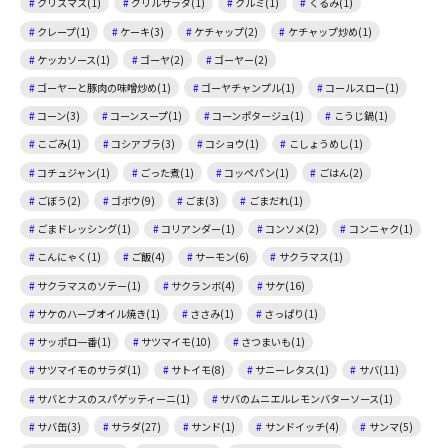
クリスマス(1)
グリルサラダ(1)
クルミ(1)
くるみ(1)
クレープ(1)
ケーキ(3)
ケチャップ(2)
ケチャップ炒め(1)
ケッカソース(1)
ゴーヤ(2)
ゴーヤー(2)
ゴーヤーと豚肉の味噌炒め(1)
ゴーヤチャンプル(1)
コールスロー(1)
コーン(3)
コーンスープ(1)
コーンポタージュ(1)
こうじ鍋(1)
こごみ(1)
コシアブラ(3)
コショウ(1)
こしょうめし(1)
コチュジャン(1)
ごった煮(1)
コッペパン(1)
ごはん(2)
ごぼう(2)
ゴボウ(9)
ごま(3)
ごまだれ(1)
ごまドレッシング(1)
コリアンダー(1)
コンソメ(2)
コンニャク(1)
こんにゃく(1)
ご飯(4)
サーモン(6)
サクラマス(1)
サクラマスのソテー(1)
サクランボ(4)
サケ(16)
サケのハーブオイル焼き(1)
ささみ(1)
さっぱり(1)
サッポロ一番(1)
サツマイモ(10)
さつまいも(1)
サツマイモのサラダ(1)
サトイモ(8)
サニーレタス(1)
サバ(11)
サバとナスのスパゲッティーニ(1)
サバのムニエルレモンバターソース(1)
サバ缶(3)
サラダ(27)
サンド(1)
サンドイッチ(4)
サンマ(5)