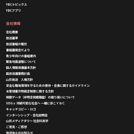
YBCトピックス
YBCアプリ
会社情報
会社概要
放送基準
放送番組の種別
番組審議会だより
青少年向けの番組案内
緊急地震速報について
個人情報保護基本方針
国民保護業務計画
山形放送 人権方針
安全な職場環境を守るための接待・会食に関するガイドライン
未管理著作物裁定制度に関する方針
視聴データ（非特定視聴履歴）の取り扱いについて
SDGｓ 持続可能な社会へ 一緒に歩こＹＢＣ
キャッチコピー・ロゴ
インターンシップ・会社説明会
山形メディアタワー 社会科見学
ご意見・ご感想
放送休止のお知らせ