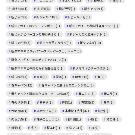
巻きずし(1)
干しエビ(1)
手まりずし(1)
手羽先(2)
挽肉(2)
揚げもの(1)
揚げ物(6)
揚げ野菜(1)
新キャベツ(1)
新じゃが(2)
新ジャガイモ(3)
新じゃがいも(1)
新ジャガイモのジャーマンポテト(1)
新ジャガイモの簡単牛乳キッシュ(1)
新じゃがとベーコンの真砂子炒め(1)
新ジャガの和風梅ポテト(1)
新じゃが芋(3)
新じゃが芋のサラダ(1)
新タマネギ(10)
新タマネギとジャパニーズペッパーフェデリーニ(1)
新タマネギと牛肉のチンジャオロース(1)
新タマネギと牛肉のみぞれ酢仕立て(1)
新タマネギのチーズ焼き(1)
新玉ねぎ(3)
旨辛(1)
昆布(1)
明太子(6)
春(2)
春キャベツ(12)
春キャベツと豚ばら肉のレンジ蒸し(1)
春キャベツと豚肉のウスターソース炒め(2)
春ニシン(1)
春ニラ(1)
春のサラダ(1)
春巻き(7)
春菊(1)
春野菜(3)
春雨(6)
木綿豆腐(1)
本木悦子先(1)
本木悦子先生(47)
枝豆(1)
柔らか煮(1)
柚子こしょう(1)
柳川風(1)
柿(1)
柿の種(1)
根菜(1)
桃(4)
桜エビ(1)
桜マス(1)
梅(9)