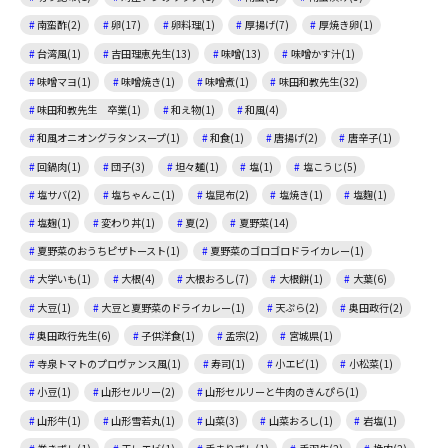
南蛮酢(2)
卵(17)
卵料理(1)
厚揚げ(7)
厚焼き卵(1)
台湾風(1)
吉田理恵先生(13)
味噌(13)
味噌かす汁(1)
味噌マヨ(1)
味噌焼き(1)
味噌煮(1)
味田和教先生(32)
味田和教先生 卒業(1)
和え物(1)
和風(4)
和風オニオングラタンスープ(1)
和食(1)
唐揚げ(2)
唐辛子(1)
回鍋肉(1)
団子(3)
坦々麺(1)
塩(1)
塩こうじ(5)
塩サバ(2)
塩ちゃんこ(1)
塩昆布(2)
塩焼き(1)
塩麴(1)
塩麹(1)
変わり丼(1)
夏(2)
夏野菜(14)
夏野菜のおうちピザトースト(1)
夏野菜のゴロゴロドライカレー(1)
大学いも(1)
大根(4)
大根おろし(7)
大根餅(1)
大葉(6)
大豆(1)
大豆と夏野菜のドライカレー(1)
天ぷら(2)
奥田政行(2)
奥田政行先生(6)
子供洋食(1)
孟宗(2)
宮城県(1)
寺泉トマトのプロヴァンス風(1)
寿司(1)
小エビ(1)
小松菜(1)
小豆(1)
山形セルリー(2)
山形セルリーと牛肉のきんぴら(1)
山形牛(1)
山形雪若丸(1)
山菜(3)
山菜おろし(1)
岩塩(1)