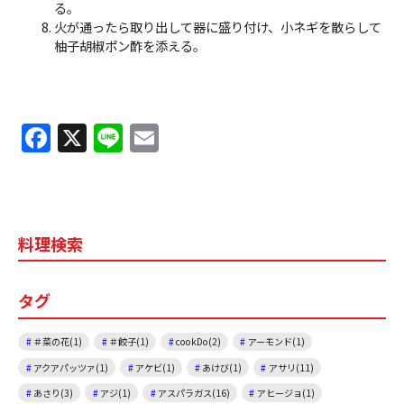
る。
火が通ったら取り出して器に盛り付け、小ネギを散らして
柚子胡椒ポン酢を添える。
F
X
Li
E
a
n
m
c
e
ai
e
l
料理検索
b
o
タグ
o
k
＃菜の花(1)
＃餃子(1)
cookDo(2)
アーモンド(1)
アクアパッツァ(1)
アケビ(1)
あけび(1)
アサリ(11)
あさり(3)
アジ(1)
アスパラガス(16)
アヒージョ(1)