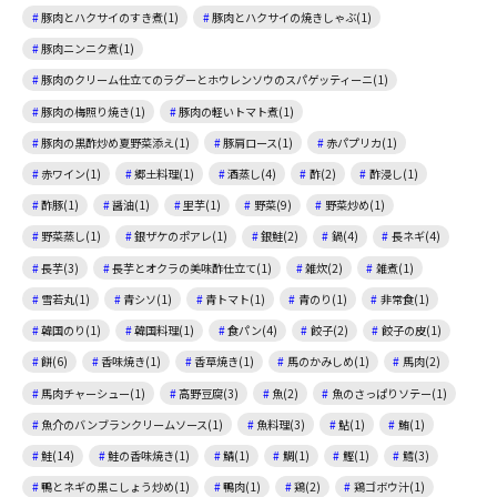
豚肉とハクサイのすき煮(1)
豚肉とハクサイの焼きしゃぶ(1)
豚肉ニンニク煮(1)
豚肉のクリーム仕立てのラグーとホウレンソウのスパゲッティーニ(1)
豚肉の梅照り焼き(1)
豚肉の軽いトマト煮(1)
豚肉の黒酢炒め夏野菜添え(1)
豚肩ロース(1)
赤パプリカ(1)
赤ワイン(1)
郷土料理(1)
酒蒸し(4)
酢(2)
酢浸し(1)
酢豚(1)
醤油(1)
里芋(1)
野菜(9)
野菜炒め(1)
野菜蒸し(1)
銀ザケのポアレ(1)
銀鮭(2)
鍋(4)
長ネギ(4)
長芋(3)
長芋とオクラの美味酢仕立て(1)
雑炊(2)
雑煮(1)
雪若丸(1)
青シソ(1)
青トマト(1)
青のり(1)
非常食(1)
韓国のり(1)
韓国料理(1)
食パン(4)
餃子(2)
餃子の皮(1)
餅(6)
香味焼き(1)
香草焼き(1)
馬のかみしめ(1)
馬肉(2)
馬肉チャーシュー(1)
高野豆腐(3)
魚(2)
魚のさっぱりソテー(1)
魚介のバンブランクリームソース(1)
魚料理(3)
鮎(1)
鮪(1)
鮭(14)
鮭の香味焼き(1)
鯖(1)
鯛(1)
鰹(1)
鱈(3)
鴨とネギの黒こしょう炒め(1)
鴨肉(1)
鶏(2)
鶏ゴボウ汁(1)