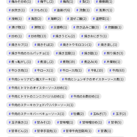
梅みそ炒め(1)
梅干し(2)
梅肉(1)
梨(2)
棒棒鶏(1)
水炊き(1)
汁もの(1)
油揚げ(6)
洋食(1)
浅漬け(1)
浅蜊(1)
海苔(2)
海鮮(2)
混ぜご飯(2)
温野菜(1)
漬け物(1)
漬物(1)
災害時(1)
炊き込みご飯(3)
炊飯器(1)
炒め(1)
炒め物(13)
焼きうどん(2)
焼きおにぎり(1)
焼きカブ(1)
焼きそば(2)
焼きトウモロコシ(1)
焼き浸し(1)
焼き牛肉のカルパッチョ(1)
焼き豆腐(1)
焼き麩(1)
照り焼き(3)
煮っ転がし(1)
煮浸し(2)
煮物(19)
煮込み(4)
片栗粉(1)
牛ひき肉(1)
牛ロース(1)
牛ロース肉(1)
牛乳(10)
牛肉(63)
牛肉シャリアピン風ステーキ(1)
牛肉とシュンギクのオイスターソース煮(1)
牛肉とトマトのオイスターソース炒め(1)
牛肉とトマトのニンニクバジル炒め(1)
牛肉のお酢炒め(1)
牛肉のステーキカフェドパリバターソース(1)
牛肉のステーキバーベキューソース(1)
牡蠣(2)
玉ねぎ(7)
玉子(2)
玉子焼き(1)
甘みそ(2)
甘味噌(1)
甘味噌炒め(1)
甘辛(5)
甘辛どん(2)
甘辛手羽先(1)
甘辛牛肉豆腐丼(1)
甘酒(1)