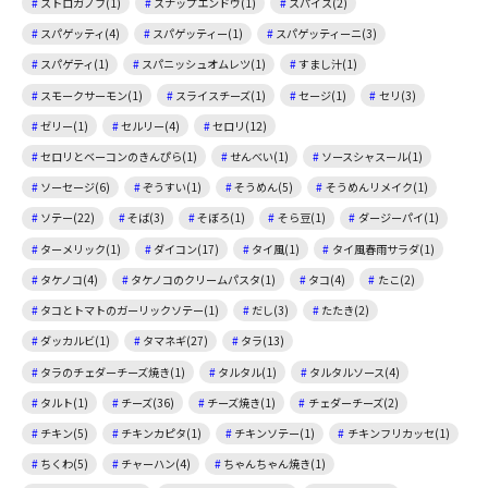
ストロガノフ(1)
スナップエンドウ(1)
スパイス(2)
スパゲッティ(4)
スパゲッティー(1)
スパゲッティーニ(3)
スパゲティ(1)
スパニッシュオムレツ(1)
すまし汁(1)
スモークサーモン(1)
スライスチーズ(1)
セージ(1)
セリ(3)
ゼリー(1)
セルリー(4)
セロリ(12)
セロリとベーコンのきんぴら(1)
せんべい(1)
ソースシャスール(1)
ソーセージ(6)
ぞうすい(1)
そうめん(5)
そうめんリメイク(1)
ソテー(22)
そば(3)
そぼろ(1)
そら豆(1)
ダージーパイ(1)
ターメリック(1)
ダイコン(17)
タイ風(1)
タイ風春雨サラダ(1)
タケノコ(4)
タケノコのクリームパスタ(1)
タコ(4)
たこ(2)
タコとトマトのガーリックソテー(1)
だし(3)
たたき(2)
ダッカルビ(1)
タマネギ(27)
タラ(13)
タラのチェダーチーズ焼き(1)
タルタル(1)
タルタルソース(4)
タルト(1)
チーズ(36)
チーズ焼き(1)
チェダーチーズ(2)
チキン(5)
チキンカピタ(1)
チキンソテー(1)
チキンフリカッセ(1)
ちくわ(5)
チャーハン(4)
ちゃんちゃん焼き(1)