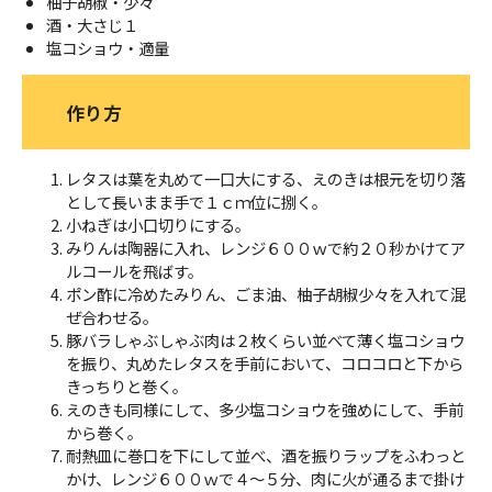
柚子胡椒・少々
酒・大さじ１
塩コショウ・適量
作り方
レタスは葉を丸めて一口大にする、えのきは根元を切り落
として長いまま手で１ｃｍ位に捌く。
小ねぎは小口切りにする。
みりんは陶器に入れ、レンジ６００ｗで約２０秒かけてア
ルコールを飛ばす。
ポン酢に冷めたみりん、ごま油、柚子胡椒少々を入れて混
ぜ合わせる。
豚バラしゃぶしゃぶ肉は２枚くらい並べて薄く塩コショウ
を振り、丸めたレタスを手前において、コロコロと下から
きっちりと巻く。
えのきも同様にして、多少塩コショウを強めにして、手前
から巻く。
耐熱皿に巻口を下にして並べ、酒を振りラップをふわっと
かけ、レンジ６００ｗで４～５分、肉に火が通るまで掛け