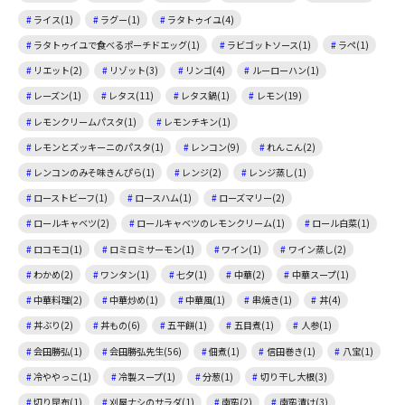
ライス(1)
ラグー(1)
ラタトゥイユ(4)
ラタトゥイユで食べるポーチドエッグ(1)
ラビゴットソース(1)
ラペ(1)
リエット(2)
リゾット(3)
リンゴ(4)
ルーローハン(1)
レーズン(1)
レタス(11)
レタス鍋(1)
レモン(19)
レモンクリームパスタ(1)
レモンチキン(1)
レモンとズッキーニのパスタ(1)
レンコン(9)
れんこん(2)
レンコンのみそ味きんぴら(1)
レンジ(2)
レンジ蒸し(1)
ローストビーフ(1)
ロースハム(1)
ローズマリー(2)
ロールキャベツ(2)
ロールキャベツのレモンクリーム(1)
ロール白菜(1)
ロコモコ(1)
ロミロミサーモン(1)
ワイン(1)
ワイン蒸し(2)
わかめ(2)
ワンタン(1)
七夕(1)
中華(2)
中華スープ(1)
中華料理(2)
中華炒め(1)
中華風(1)
串焼き(1)
丼(4)
丼ぶり(2)
丼もの(6)
五平餅(1)
五目煮(1)
人参(1)
会田勝弘(1)
会田勝弘先生(56)
佃煮(1)
信田巻き(1)
八宝(1)
冷ややっこ(1)
冷製スープ(1)
分葱(1)
切り干し大根(3)
切り昆布(1)
刈屋ナシのサラダ(1)
南蛮(2)
南蛮漬け(3)