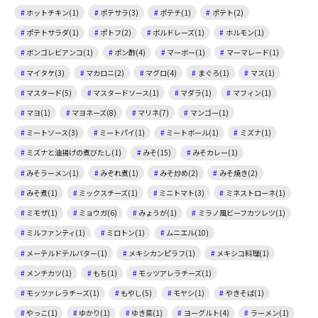
ホットチキン(1)
ポテサラ(3)
ポテチ(1)
ポテト(2)
ポテトサラダ(1)
ポトフ(2)
ボルドレーズ(1)
ホルモン(1)
ボンゴレビアンコ(1)
ポン酢(4)
マーボー(1)
マーマレード(1)
マイタケ(3)
マカロニ(2)
マグロ(4)
まぐろ(1)
マス(1)
マスタード(5)
マスタードソース(1)
マダラ(1)
マフィン(1)
マヨ(1)
マヨネーズ(8)
マリネ(7)
マンゴー(1)
ミートソース(3)
ミートパイ(1)
ミートボール(1)
ミズナ(1)
ミズナと油揚げの煮びたし(1)
みそ(15)
みそカレー(1)
みそラーメン(1)
みぞれ煮(1)
みそ炒め(2)
みそ焼き(2)
みそ煮(1)
ミックスチーズ(1)
ミニトマト(3)
ミネストローネ(1)
ミモザ(1)
ミョウガ(6)
みょうが(1)
ミラノ風ビーフカツレツ(1)
ミルファンティ(1)
ミロトン(1)
ムニエル(10)
メーテルドテルバター(1)
メキシカンピラフ(1)
メキシコ料理(1)
メンチカツ(1)
もち(1)
モッツアレラチーズ(1)
モッツァレラチーズ(1)
もやし(5)
モヤシ(1)
やきそば(1)
やっこ(1)
ゆかり(1)
ゆき菜(1)
ヨーグルト(4)
ラーメン(1)