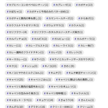
カブとベーコンのペペロンチーノ(1)
カプレーゼ(1)
カボチャ(13)
かぼちゃ(1)
カボチャと牛肉のみそバター炒め(1)
カボチャと豚肉の重ね蒸し(1)
カマンベールチーズ(1)
からあげ(1)
カラフルトマトのマリネ(1)
ガラムマサラ(1)
カラメル(1)
カリフラワー(4)
カリフラワーのタルタルソースチーズ焼き(1)
カルパッチョ(3)
カルピス(2)
ガルビュー(1)
カルボナーラ(1)
カレー(11)
カレーブルスト(1)
カレーライス(1)
カレー粉(7)
カレー風味のフライドチキン(1)
カレイ(3)
ガレット(3)
キーマカレー(1)
キウイ(2)
キウイとカッテージチーズのサラダ(1)
キク(1)
キッシュ(3)
キノコ(23)
きのこ(9)
キノコとサケのミルクごはん(1)
キムチ(7)
キムチ納豆チャーハン(1)
キャベツ(25)
キャベツごはん(1)
キャベツと豚ばら肉の酒蒸し(1)
キャベツと豚肉の塩昆布あえ(1)
キャベツのオムレツ(1)
キャベツの包みみそ焼き(1)
キャベツ肉味噌(1)
キャラメル(1)
キャロット・ラペ(1)
キュウリ(14)
きゅうり(4)
きんとん(1)
きんぴら(10)
グラタン(16)
クリーミー炒め(1)
クリーム(3)