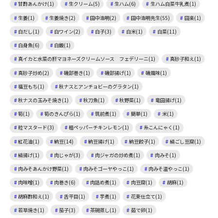
甘酢あんかけ(1)
生クリーム(5)
生ハム(6)
生ハム白菜牛乳煮(1)
生姜(1)
生姜焼き(2)
田中浩明(2)
田中浩明先生(55)
田楽(1)
白だし(1)
白ワイン(2)
白子(3)
白米(1)
白菜(11)
白身魚(6)
白飯(1)
真イカと水菜の肝マヨネーズクリームソース フェデリーニ(1)
真砂子和え(1)
真砂子炒め(2)
磯部巻き(1)
磯部揚げ(1)
磯風味(1)
福豆もち(1)
秋ナスとアンチョビーのグラタン(1)
秋ナスの玉みそ焼き(1)
秋刀魚(1)
秋野菜(1)
竜田揚げ(1)
筍(1)
筍のきんぴら(1)
筑前煮(1)
簡単(1)
米(1)
粒マスタード(3)
粗ペッパーチキンレモン(1)
糸こんにゃく(1)
紅花油(1)
納豆(14)
納豆揚げ(1)
納豆餃子(1)
絹ごし豆腐(1)
絹揚げ(1)
肉じゃが(3)
肉ジャガの炒め煮(1)
肉みそ(1)
肉みそあんかけ野菜(1)
肉みそゴーヤやっこ(1)
肉みそ温やっこ(1)
肉味噌(1)
肉巻き(6)
肉詰め煮(1)
肉豆腐(1)
胡麻(1)
胡麻酢和え(1)
舌平目(1)
芋煮(1)
花束仕立て(1)
若草焼き(1)
茄子(3)
茶碗蒸し(1)
茹で卵(1)