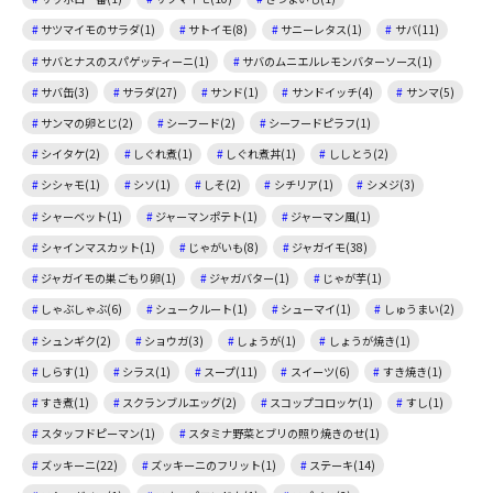
サツマイモのサラダ(1)
サトイモ(8)
サニーレタス(1)
サバ(11)
サバとナスのスパゲッティーニ(1)
サバのムニエルレモンバターソース(1)
サバ缶(3)
サラダ(27)
サンド(1)
サンドイッチ(4)
サンマ(5)
サンマの卵とじ(2)
シーフード(2)
シーフードピラフ(1)
シイタケ(2)
しぐれ煮(1)
しぐれ煮丼(1)
ししとう(2)
シシャモ(1)
シソ(1)
しそ(2)
シチリア(1)
シメジ(3)
シャーベット(1)
ジャーマンポテト(1)
ジャーマン風(1)
シャインマスカット(1)
じゃがいも(8)
ジャガイモ(38)
ジャガイモの巣ごもり卵(1)
ジャガバター(1)
じゃが芋(1)
しゃぶしゃぶ(6)
シュークルート(1)
シューマイ(1)
しゅうまい(2)
シュンギク(2)
ショウガ(3)
しょうが(1)
しょうが焼き(1)
しらす(1)
シラス(1)
スープ(11)
スイーツ(6)
すき焼き(1)
すき煮(1)
スクランブルエッグ(2)
スコップコロッケ(1)
すし(1)
スタッフドピーマン(1)
スタミナ野菜とブリの照り焼きのせ(1)
ズッキーニ(22)
ズッキーニのフリット(1)
ステーキ(14)