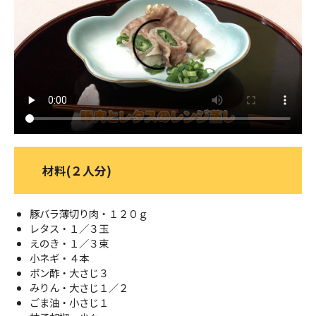
ＹＢＣオンデマンド
やまがた情熱市場
材料(２人分)
豚バラ薄切り肉・１２０ｇ
レタス・１／３玉
えのき・１／３束
小ネギ・４本
ポン酢・大さじ３
みりん・大さじ１／２
ごま油・小さじ１