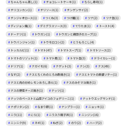
ちゃんちゃん蒸し(1)
チョコレートケーキ(1)
ちらし寿司(1)
チリコンカン(1)
チリソース(1)
チンゲンサイ(2)
チンジャオロース(1)
つくね(3)
つけ麺(1)
ツナ(2)
ツナ缶(1)
ディジョン風(1)
デミグラスソース(3)
てりたま(1)
トースト(4)
ドーナツ(1)
トウガン(1)
トウガンと鶏団子のスープ(1)
トウバンジャン(1)
トウモロコシ(2)
とうもろこし(4)
トッカルビ(1)
トマト(47)
トマトスープ(1)
トマトソース(2)
トマトのリゾット(1)
トマト煮(1)
トマト缶(3)
ドライカレー(1)
ドリア(1)
ナガイモ(6)
ナゲット(3)
ナシ(3)
ナス(49)
なす(2)
ナスとちくわのとろみ酢焼き(1)
ナスとトマトの麻婆ソテー(1)
ナスと肉の炒めレモンおろし添え(1)
ナスのみそマヨ焼き(1)
ナスの野菜チーズ焼き(1)
ナッツ(1)
ナッツのペーストと山菜アイコのフェデリーニ(1)
ナットウエッグサンド(1)
ナポリタン(2)
なまり節(1)
ナンプラー(1)
ニョッキ(1)
ニラ(11)
にら(1)
ニラ入り親子丼(1)
ニンジン(16)
ニンニク(9)
ネギ(1)
ねぎ(2)
のり(2)
ハーブ(2)