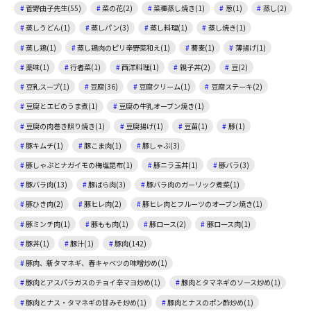
菅野由子先生(55)
菜の花(2)
菜種蒸し焼き(1)
葱(1)
蒸し(2)
蒸しうどん(1)
蒸しパン(3)
蒸し料理(1)
蒸し焼き(1)
蒸し鶏(1)
蒸し鶏肉のピリ辛野菜和え(1)
蕎麦(1)
薄揚げ(1)
薬味(1)
行者菜(1)
西洋料理(1)
親子丼(2)
豆(2)
豆乳スープ(1)
豆腐(36)
豆腐クリーム(1)
豆腐ステーキ(2)
豆腐とエビのうま煮(1)
豆腐の牛乳オーブン焼き(1)
豆腐の肉巻き照り焼き(1)
豆腐揚げ(1)
豆苗(1)
豚(1)
豚キムチ(1)
豚こま肉(1)
豚しゃぶ(3)
豚しゃぶとナガイモの梅塩昆布(1)
豚ニラ玉丼(1)
豚バラ(3)
豚バラ肉(13)
豚ばら肉(3)
豚バラ肉のガーリック煮菜(1)
豚ひき肉(2)
豚ヒレ肉(2)
豚ヒレ肉とフルーツのオーブン焼き(1)
豚ミンチ肉(1)
豚もも肉(1)
豚ロース(2)
豚ロース肉(1)
豚丼(1)
豚汁(1)
豚肉(142)
豚肉、新タマネギ、春キャベツの味噌炒め(1)
豚肉とアスパラガスのチョイ辛マヨ炒め(1)
豚肉とタマネギのソース炒め(1)
豚肉とナス・タマネギの甘みそ炒め(1)
豚肉とナスのポン酢炒め(1)