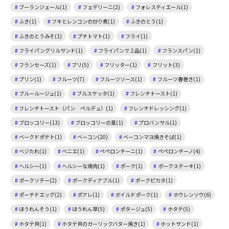
ブーランジェール(1)
フェデリーニ(2)
フォレスティエール(1)
ふき(1)
フキとレンコンの炒り煮(1)
ふきのとう(1)
ふきのとうみそ(1)
プチトマト(1)
フライ(1)
フライパングリルサンド(1)
フライパンで２品(1)
フランスパン(1)
フランセーズ(1)
ブリ(5)
フリッター(1)
フリット(3)
プリン(1)
フルーツ(7)
フルーツソース(1)
フルーツ春巻き(1)
ブルールージュ(1)
ブルスケッタ(1)
フレンチトースト(1)
フレンチトースト（パン ペルデュ）(1)
フレンチドレッシング(1)
ブロッコリー(13)
ブロッコリーの茎(1)
プロバンサル(1)
ベークドポテト(1)
ベーコン(20)
ベーコンマヨ焼きそば(1)
ベジたれ(1)
ベニエ(1)
ペペロンチーニ(1)
ペペロンチーノ(4)
ヘルシー(1)
ヘルシーな焼肉(1)
ポーク(1)
ポークステーキ(1)
ポークソテー(2)
ポークディアブル(1)
ポークピカタ(1)
ポーチドエッグ(2)
ポアレ(1)
ボイルドポーク(1)
ホウレンソウ(6)
ほうれんそう(1)
ほうれん草(5)
ポタージュ(5)
ホタテ(5)
ホタテ貝(1)
ホタテ貝のガーリックバター焼き(1)
ホットサンド(1)