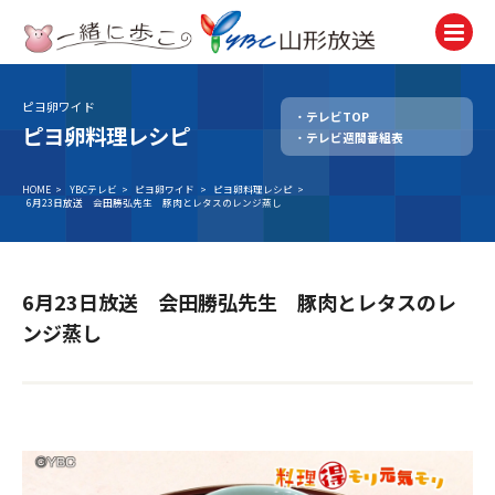
ピヨ卵ワイド
テレビTOP
テレビ
ピヨ卵料理レシピ
テレビ週間番組表
TV
ラジオ
HOME
>
YBCテレビ
>
ピヨ卵ワイド
>
ピヨ卵料理レシピ
>
6月23日放送 会田勝弘先生 豚肉とレタスのレンジ蒸し
Radio
ニュース
News
6月23日放送 会田勝弘先生 豚肉とレタスのレ
アナウンサー
ンジ蒸し
Announcer
イベント
Event
試写会・プレゼント
Present