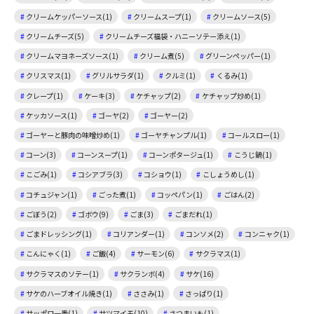
クリームケッパーソース(1)
クリームスープ(1)
クリームソース(5)
クリームチーズ(5)
クリームチーズ福袋・ハニーソテー添え(1)
クリームマヨネーズソース(1)
クリーム煮(5)
グリーンペッパー(1)
クリスマス(1)
グリルサラダ(1)
クルミ(1)
くるみ(1)
クレープ(1)
ケーキ(3)
ケチャップ(2)
ケチャップ炒め(1)
ケッカソース(1)
ゴーヤ(2)
ゴーヤー(2)
ゴーヤーと豚肉の味噌炒め(1)
ゴーヤチャンプル(1)
コールスロー(1)
コーン(3)
コーンスープ(1)
コーンポタージュ(1)
こうじ鍋(1)
こごみ(1)
コシアブラ(3)
コショウ(1)
こしょうめし(1)
コチュジャン(1)
ごった煮(1)
コッペパン(1)
ごはん(2)
ごぼう(2)
ゴボウ(9)
ごま(3)
ごまだれ(1)
ごまドレッシング(1)
コリアンダー(1)
コンソメ(2)
コンニャク(1)
こんにゃく(1)
ご飯(4)
サーモン(6)
サクラマス(1)
サクラマスのソテー(1)
サクランボ(4)
サケ(16)
サケのハーブオイル焼き(1)
ささみ(1)
さっぱり(1)
サッポロ一番(1)
サツマイモ(10)
さつまいも(1)