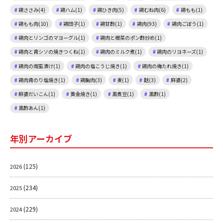
鶏ささみ(4)
鶏ハム(1)
鶏ひき肉(5)
鶏むね肉(6)
鶏もも(1)
鶏もも肉(10)
鶏団子(1)
鶏甘酢(1)
鶏肉(93)
鶏肉ごぼう(1)
鶏肉とリンゴのマヨーグル(1)
鶏肉と根菜のポン酢炒め(1)
鶏肉と青シソの焼きつくね(1)
鶏肉のミルク煮(1)
鶏肉のリヨネーズ(1)
鶏肉の南蛮漬け(1)
鶏肉の塩こうじ焼き(1)
鶏肉の梅たれ焼き(1)
鶏肉青のり塩焼き(1)
鶏胸肉(3)
麦(1)
麩(3)
麻婆(2)
麻婆だいこん(1)
黄金焼き(1)
黒煮豆(1)
黒酢(1)
黒酢あん(1)
年別アーカイブ
(125)
2026
(234)
2025
(229)
2024