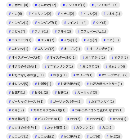
アボカド(8)
あんかけ(12)
アンチョビ(1)
アンチョビー(7)
イカ(6)
イタリアン(2)
イチゴ(2)
イワシ(2)
いわし(1)
インゲン(1)
インゲン豆(1)
ウインナー(4)
ウド(5)
うどん(7)
ウナギ(1)
ウルイ(2)
エスカベージュ(1)
エスニック(1)
エノキ(2)
えのき(1)
えび(2)
エビ(15)
エビカツ(1)
エリンギ(2)
オーブン(1)
オーブン焼き(1)
オイスターソース(4)
オイスター炒め(1)
おくずかけ(1)
オクラ(3)
オクラみそ炒め(1)
オニオンリング(1)
おにぎり(3)
オムレツ(4)
おもてなしのお浸し(1)
おやき(1)
オリーブ(1)
オリーブオイル(2)
オレンジ(5)
お刺身(1)
お好み焼き(5)
お好み焼きハクサイ(1)
お正月(1)
お浸し(2)
お餅(1)
ガーリック(3)
ガーリックトースト(1)
ガーリックバター(2)
カオマンガイ(1)
カキ(12)
カキとキクのあえ物(1)
カキとダイコンの変わりなます(1)
かき揚げ(1)
ガスパッチョ(1)
カツ(2)
カツオ(4)
かつお(1)
カツオのタタキ(1)
カット野菜(1)
カツレツ(2)
カニ(2)
カニカマ(1)
カニかま(1)
かば焼き(1)
カブ(6)
かぶ(2)