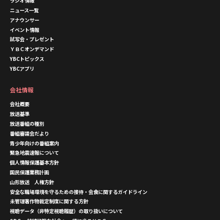
ラジオ情報
ニュース一覧
アナウンサー
イベント情報
試写会・プレゼント
ＹＢＣオンデマンド
YBCトピックス
YBCアプリ
会社情報
会社概要
放送基準
放送番組の種別
番組審議会だより
青少年向けの番組案内
緊急地震速報について
個人情報保護基本方針
国民保護業務計画
山形放送 人権方針
安全な職場環境を守るための接待・会食に関するガイドライン
未管理著作物裁定制度に関する方針
視聴データ（非特定視聴履歴）の取り扱いについて