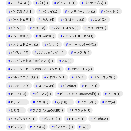
ハーブ焼き(1)
パイ(1)
パイシート(1)
パイナップル(1)
パイ包み焼き(1)
ハクサイ(13)
ハクサイ牛すき丼(1)
バケット(1)
バケットピザ(1)
バジル(4)
バジルソース(2)
パスタ(24)
パセリ(1)
バター(8)
バターしょうゆ(1)
バター焼き(1)
バター醤油(3)
はちみつ(1)
ハッシュドオニオン(1)
ハッシュドビーフ(1)
バナナ(1)
ハニーマスタード(1)
パプリカ(12)
パプリカパウダー(1)
ハマグリ(1)
ハマグリと菜の花のビアンコ(1)
ハム(3)
ハム・ソーセージの薬味ソース炒め(1)
ハヤシライス(2)
バルサミコソース(1)
ハロウィン(1)
パン(7)
パンナコッタ(1)
ハンバーグ(3)
はんぺん(4)
パン粉(2)
ビーフ(1)
ビーフン(3)
ピーマン(9)
ピーマンとひき肉の炒め物(1)
ビール(1)
ビアンコ(1)
ピカタ(1)
ひき肉(11)
ピクルス(1)
ピザ(4)
ひじき(2)
ひじきと大豆の煮物(1)
ビスケット(1)
ひっぱりうどん(1)
ビネガー(1)
ビビンバ(1)
ピヨ卵(35)
ピラフ(2)
ピリ辛(5)
ピンチョス(1)
ふ(1)