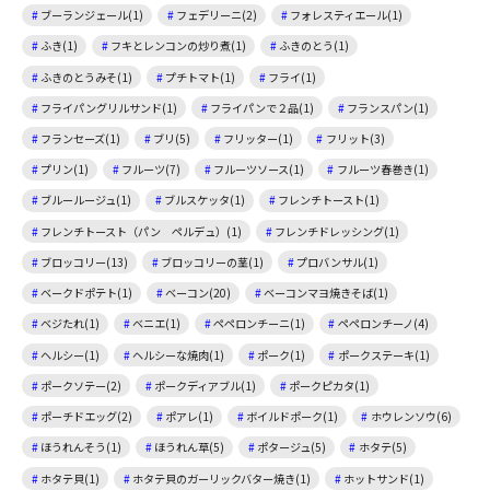
ブーランジェール(1)
フェデリーニ(2)
フォレスティエール(1)
ふき(1)
フキとレンコンの炒り煮(1)
ふきのとう(1)
ふきのとうみそ(1)
プチトマト(1)
フライ(1)
フライパングリルサンド(1)
フライパンで２品(1)
フランスパン(1)
フランセーズ(1)
ブリ(5)
フリッター(1)
フリット(3)
プリン(1)
フルーツ(7)
フルーツソース(1)
フルーツ春巻き(1)
ブルールージュ(1)
ブルスケッタ(1)
フレンチトースト(1)
フレンチトースト（パン ペルデュ）(1)
フレンチドレッシング(1)
ブロッコリー(13)
ブロッコリーの茎(1)
プロバンサル(1)
ベークドポテト(1)
ベーコン(20)
ベーコンマヨ焼きそば(1)
ベジたれ(1)
ベニエ(1)
ペペロンチーニ(1)
ペペロンチーノ(4)
ヘルシー(1)
ヘルシーな焼肉(1)
ポーク(1)
ポークステーキ(1)
ポークソテー(2)
ポークディアブル(1)
ポークピカタ(1)
ポーチドエッグ(2)
ポアレ(1)
ボイルドポーク(1)
ホウレンソウ(6)
ほうれんそう(1)
ほうれん草(5)
ポタージュ(5)
ホタテ(5)
ホタテ貝(1)
ホタテ貝のガーリックバター焼き(1)
ホットサンド(1)