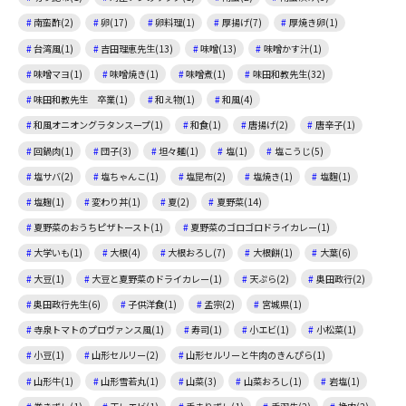
南蛮酢(2)
卵(17)
卵料理(1)
厚揚げ(7)
厚焼き卵(1)
台湾風(1)
吉田理恵先生(13)
味噌(13)
味噌かす汁(1)
味噌マヨ(1)
味噌焼き(1)
味噌煮(1)
味田和教先生(32)
味田和教先生 卒業(1)
和え物(1)
和風(4)
和風オニオングラタンスープ(1)
和食(1)
唐揚げ(2)
唐辛子(1)
回鍋肉(1)
団子(3)
坦々麺(1)
塩(1)
塩こうじ(5)
塩サバ(2)
塩ちゃんこ(1)
塩昆布(2)
塩焼き(1)
塩麴(1)
塩麹(1)
変わり丼(1)
夏(2)
夏野菜(14)
夏野菜のおうちピザトースト(1)
夏野菜のゴロゴロドライカレー(1)
大学いも(1)
大根(4)
大根おろし(7)
大根餅(1)
大葉(6)
大豆(1)
大豆と夏野菜のドライカレー(1)
天ぷら(2)
奥田政行(2)
奥田政行先生(6)
子供洋食(1)
孟宗(2)
宮城県(1)
寺泉トマトのプロヴァンス風(1)
寿司(1)
小エビ(1)
小松菜(1)
小豆(1)
山形セルリー(2)
山形セルリーと牛肉のきんぴら(1)
山形牛(1)
山形雪若丸(1)
山菜(3)
山菜おろし(1)
岩塩(1)