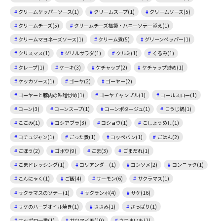
クリームケッパーソース(1)
クリームスープ(1)
クリームソース(5)
クリームチーズ(5)
クリームチーズ福袋・ハニーソテー添え(1)
クリームマヨネーズソース(1)
クリーム煮(5)
グリーンペッパー(1)
クリスマス(1)
グリルサラダ(1)
クルミ(1)
くるみ(1)
クレープ(1)
ケーキ(3)
ケチャップ(2)
ケチャップ炒め(1)
ケッカソース(1)
ゴーヤ(2)
ゴーヤー(2)
ゴーヤーと豚肉の味噌炒め(1)
ゴーヤチャンプル(1)
コールスロー(1)
コーン(3)
コーンスープ(1)
コーンポタージュ(1)
こうじ鍋(1)
こごみ(1)
コシアブラ(3)
コショウ(1)
こしょうめし(1)
コチュジャン(1)
ごった煮(1)
コッペパン(1)
ごはん(2)
ごぼう(2)
ゴボウ(9)
ごま(3)
ごまだれ(1)
ごまドレッシング(1)
コリアンダー(1)
コンソメ(2)
コンニャク(1)
こんにゃく(1)
ご飯(4)
サーモン(6)
サクラマス(1)
サクラマスのソテー(1)
サクランボ(4)
サケ(16)
サケのハーブオイル焼き(1)
ささみ(1)
さっぱり(1)
サッポロ一番(1)
サツマイモ(10)
さつまいも(1)