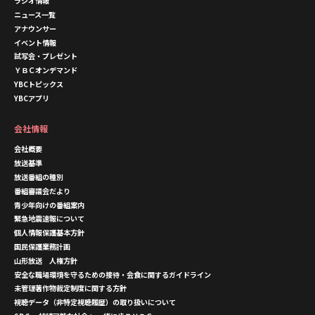
ラジオ情報
ニュース一覧
アナウンサー
イベント情報
試写会・プレゼント
ＹＢＣオンデマンド
YBCトピックス
YBCアプリ
会社情報
会社概要
放送基準
放送番組の種別
番組審議会だより
青少年向けの番組案内
緊急地震速報について
個人情報保護基本方針
国民保護業務計画
山形放送 人権方針
安全な職場環境を守るための接待・会食に関するガイドライン
未管理著作物裁定制度に関する方針
視聴データ（非特定視聴履歴）の取り扱いについて