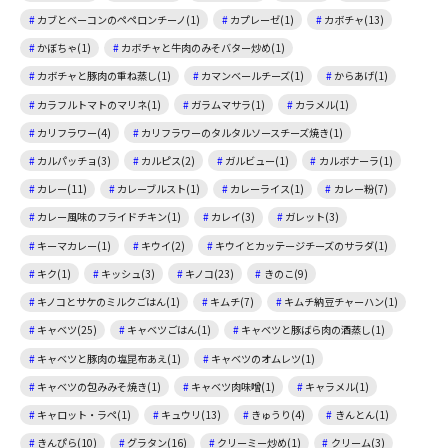
カブとベーコンのペペロンチーノ(1)
カプレーゼ(1)
カボチャ(13)
かぼちゃ(1)
カボチャと牛肉のみそバター炒め(1)
カボチャと豚肉の重ね蒸し(1)
カマンベールチーズ(1)
からあげ(1)
カラフルトマトのマリネ(1)
ガラムマサラ(1)
カラメル(1)
カリフラワー(4)
カリフラワーのタルタルソースチーズ焼き(1)
カルパッチョ(3)
カルピス(2)
ガルビュー(1)
カルボナーラ(1)
カレー(11)
カレーブルスト(1)
カレーライス(1)
カレー粉(7)
カレー風味のフライドチキン(1)
カレイ(3)
ガレット(3)
キーマカレー(1)
キウイ(2)
キウイとカッテージチーズのサラダ(1)
キク(1)
キッシュ(3)
キノコ(23)
きのこ(9)
キノコとサケのミルクごはん(1)
キムチ(7)
キムチ納豆チャーハン(1)
キャベツ(25)
キャベツごはん(1)
キャベツと豚ばら肉の酒蒸し(1)
キャベツと豚肉の塩昆布あえ(1)
キャベツのオムレツ(1)
キャベツの包みみそ焼き(1)
キャベツ肉味噌(1)
キャラメル(1)
キャロット・ラペ(1)
キュウリ(13)
きゅうり(4)
きんとん(1)
きんぴら(10)
グラタン(16)
クリーミー炒め(1)
クリーム(3)