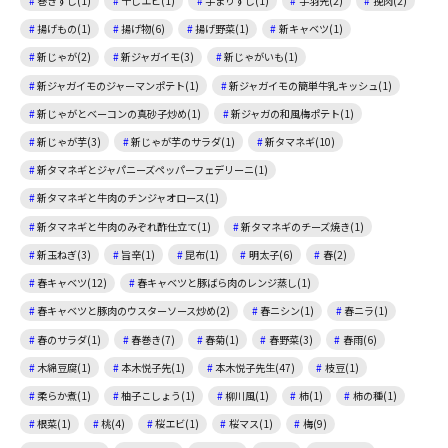
巻きずし(1)
干しエビ(1)
手まりずし(1)
手羽先(2)
挽肉(2)
揚げもの(1)
揚げ物(6)
揚げ野菜(1)
新キャベツ(1)
新じゃが(2)
新ジャガイモ(3)
新じゃがいも(1)
新ジャガイモのジャーマンポテト(1)
新ジャガイモの簡単牛乳キッシュ(1)
新じゃがとベーコンの真砂子炒め(1)
新ジャガの和風梅ポテト(1)
新じゃが芋(3)
新じゃが芋のサラダ(1)
新タマネギ(10)
新タマネギとジャパニーズペッパーフェデリーニ(1)
新タマネギと牛肉のチンジャオロース(1)
新タマネギと牛肉のみぞれ酢仕立て(1)
新タマネギのチーズ焼き(1)
新玉ねぎ(3)
旨辛(1)
昆布(1)
明太子(6)
春(2)
春キャベツ(12)
春キャベツと豚ばら肉のレンジ蒸し(1)
春キャベツと豚肉のウスターソース炒め(2)
春ニシン(1)
春ニラ(1)
春のサラダ(1)
春巻き(7)
春菊(1)
春野菜(3)
春雨(6)
木綿豆腐(1)
本木悦子先(1)
本木悦子先生(47)
枝豆(1)
柔らか煮(1)
柚子こしょう(1)
柳川風(1)
柿(1)
柿の種(1)
根菜(1)
桃(4)
桜エビ(1)
桜マス(1)
梅(9)