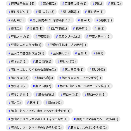
菅野由子先生(54)
菜の花(2)
菜種蒸し焼き(1)
葱(1)
蒸し(2)
蒸しうどん(1)
蒸しパン(3)
蒸し料理(1)
蒸し焼き(1)
蒸し鶏(1)
蒸し鶏肉のピリ辛野菜和え(1)
蕎麦(1)
薄揚げ(1)
薬味(1)
行者菜(1)
西洋料理(1)
親子丼(2)
豆(2)
豆乳スープ(1)
豆腐(36)
豆腐クリーム(1)
豆腐ステーキ(2)
豆腐とエビのうま煮(1)
豆腐の牛乳オーブン焼き(1)
豆腐の肉巻き照り焼き(1)
豆腐揚げ(1)
豆苗(1)
豚(1)
豚キムチ(1)
豚こま肉(1)
豚しゃぶ(3)
豚しゃぶとナガイモの梅塩昆布(1)
豚ニラ玉丼(1)
豚バラ(3)
豚バラ肉(13)
豚ばら肉(3)
豚バラ肉のガーリック煮菜(1)
豚ひき肉(2)
豚ヒレ肉(2)
豚ヒレ肉とフルーツのオーブン焼き(1)
豚ミンチ肉(1)
豚もも肉(1)
豚ロース(2)
豚ロース肉(1)
豚丼(1)
豚汁(1)
豚肉(142)
豚肉、新タマネギ、春キャベツの味噌炒め(1)
豚肉とアスパラガスのチョイ辛マヨ炒め(1)
豚肉とタマネギのソース炒め(1)
豚肉とナス・タマネギの甘みそ炒め(1)
豚肉とナスのポン酢炒め(1)