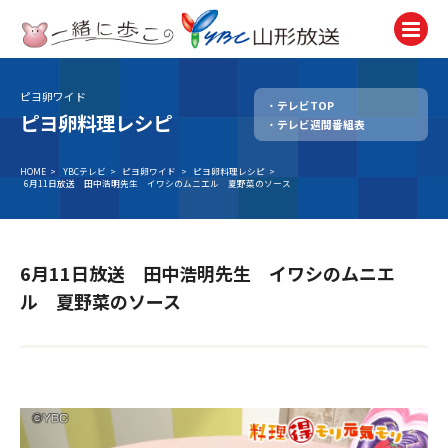
ピヨ卵ワイド
テレビTOP
テレビ
ピヨ卵料理レシピ
テレビ週間番組表
TV
ラジオ
HOME
>
YBCテレビ
>
ピヨ卵ワイド
>
ピヨ卵料理レシピ
>
6月11日放送 田中浩明先生 イワシのムニエル 夏野菜のソース
Radio
ニュース
News
6月11日放送 田中浩明先生 イワシのムニエ
アナウンサー
ル 夏野菜のソース
Announcer
イベント
Event
試写会・プレゼント
Present