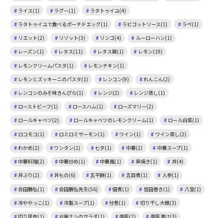
ライス(1)
ラグー(1)
ラタトゥイユ(4)
ラタトゥイユで食べるポーチドエッグ(1)
ラビゴットソース(1)
ラペ(1)
リエット(2)
リゾット(3)
リンゴ(4)
ルーローハン(1)
レーズン(1)
レタス(11)
レタス鍋(1)
レモン(19)
レモンクリームパスタ(1)
レモンチキン(1)
レモンとズッキーニのパスタ(1)
レンコン(9)
れんこん(2)
レンコンのみそ味きんぴら(1)
レンジ(2)
レンジ蒸し(1)
ローストビーフ(1)
ロースハム(1)
ローズマリー(2)
ロールキャベツ(2)
ロールキャベツのレモンクリーム(1)
ロール白菜(1)
ロコモコ(1)
ロミロミサーモン(1)
ワイン(1)
ワイン蒸し(2)
わかめ(2)
ワンタン(1)
七夕(1)
中華(2)
中華スープ(1)
中華料理(2)
中華炒め(1)
中華風(1)
串焼き(1)
丼(4)
丼ぶり(2)
丼もの(6)
五平餅(1)
五目煮(1)
人参(1)
会田勝弘(1)
会田勝弘先生(56)
佃煮(1)
信田巻き(1)
八宝(1)
冷ややっこ(1)
冷製スープ(1)
分葱(1)
切り干し大根(3)
切り昆布(1)
刈屋ナシのサラダ(1)
南蛮(2)
南蛮漬け(3)