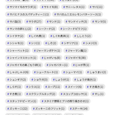
サツマイモのサラダ(1)
サトイモ(8)
サニーレタス(1)
サバ(11)
サバとナスのスパゲッティーニ(1)
サバのムニエルレモンバターソース(1)
サバ缶(3)
サラダ(27)
サンド(1)
サンドイッチ(3)
サンマ(5)
サンマの卵とじ(2)
シーフード(2)
シーフードピラフ(1)
シイタケ(2)
しぐれ煮(1)
しぐれ煮丼(1)
ししとう(2)
シシャモ(1)
シソ(1)
しそ(2)
シチリア(1)
シメジ(3)
シャーベット(1)
ジャーマンポテト(1)
ジャーマン風(1)
シャインマスカット(1)
じゃがいも(8)
ジャガイモ(38)
ジャガイモの巣ごもり卵(1)
ジャガバター(1)
じゃが芋(1)
しゃぶしゃぶ(6)
シュークルート(1)
シューマイ(1)
しゅうまい(2)
シュンギク(2)
ショウガ(3)
しょうが(1)
しょうが焼き(1)
しらす(1)
シラス(1)
スープ(11)
スイーツ(6)
すき焼き(1)
すき煮(1)
スクランブルエッグ(2)
スコップコロッケ(1)
すし(1)
スタッフドピーマン(1)
スタミナ野菜とブリの照り焼きのせ(1)
ズッキーニ(22)
ズッキーニのフリット(1)
ステーキ(14)