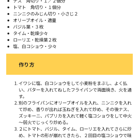
ナス 角切り・１／２個分
トマト 角切り・１個分
ニンニクのみじん切り・小さじ２
オリーブオイル・適量
バジル葉・３枚
タイム・乾燥少々
ローリエ・乾燥葉２枚
塩、白コショウ・少々
作り方
イワシに塩、白コショウをして小麦粉をまぶし、よく払
い、バターを入れてねしたフライパンで両面焼き、火を通
す。
別のフライパンにオリーブオイルを入れ、ニンニクを入れ
て炒め、香りが出れば玉ねぎを入れて炒め、その後ナス、
ズッキーニ、パプリカを入れて軽く塩コショウをして中火
～弱火でじっくり炒める。
２にトマト、バジル、タイム、ローリエを入れてさらに炒
め、トマトの形が崩れてきたら、２回目の塩コショウで味