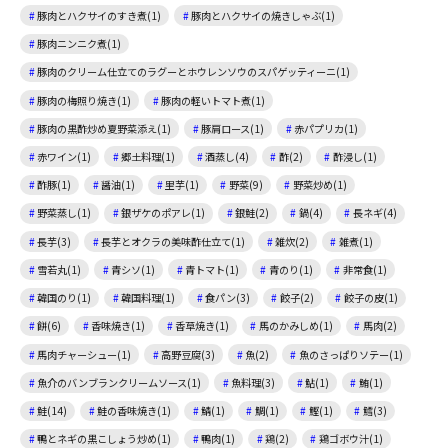
豚肉とハクサイのすき煮(1)
豚肉とハクサイの焼きしゃぶ(1)
豚肉ニンニク煮(1)
豚肉のクリーム仕立てのラグーとホウレンソウのスパゲッティーニ(1)
豚肉の梅照り焼き(1)
豚肉の軽いトマト煮(1)
豚肉の黒酢炒め夏野菜添え(1)
豚肩ロース(1)
赤パプリカ(1)
赤ワイン(1)
郷土料理(1)
酒蒸し(4)
酢(2)
酢浸し(1)
酢豚(1)
醤油(1)
里芋(1)
野菜(9)
野菜炒め(1)
野菜蒸し(1)
銀ザケのポアレ(1)
銀鮭(2)
鍋(4)
長ネギ(4)
長芋(3)
長芋とオクラの美味酢仕立て(1)
雑炊(2)
雑煮(1)
雪若丸(1)
青シソ(1)
青トマト(1)
青のり(1)
非常食(1)
韓国のり(1)
韓国料理(1)
食パン(3)
餃子(2)
餃子の皮(1)
餅(6)
香味焼き(1)
香草焼き(1)
馬のかみしめ(1)
馬肉(2)
馬肉チャーシュー(1)
高野豆腐(3)
魚(2)
魚のさっぱりソテー(1)
魚介のバンブランクリームソース(1)
魚料理(3)
鮎(1)
鮪(1)
鮭(14)
鮭の香味焼き(1)
鯖(1)
鯛(1)
鰹(1)
鱈(3)
鴨とネギの黒こしょう炒め(1)
鴨肉(1)
鶏(2)
鶏ゴボウ汁(1)