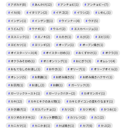
アボカド(8)
あんかけ(12)
アンチョビ(1)
アンチョビー(7)
イカ(6)
イタリアン(2)
イチゴ(2)
イワシ(2)
いわし(1)
インゲン(1)
インゲン豆(1)
ウインナー(4)
ウド(5)
うどん(7)
ウナギ(1)
ウルイ(2)
エスカベージュ(1)
エスニック(1)
エノキ(2)
えのき(1)
えび(2)
エビ(15)
エビカツ(1)
エリンギ(2)
オーブン(1)
オーブン焼き(1)
オイスターソース(4)
オイスター炒め(1)
おくずかけ(1)
オクラ(3)
オクラみそ炒め(1)
オニオンリング(1)
おにぎり(3)
オムレツ(4)
おもてなしのお浸し(1)
おやき(1)
オリーブ(1)
オリーブオイル(2)
オレンジ(5)
お刺身(1)
お好み焼き(5)
お好み焼きハクサイ(1)
お正月(1)
お浸し(2)
お餅(1)
ガーリック(3)
ガーリックトースト(1)
ガーリックバター(2)
カオマンガイ(1)
カキ(12)
カキとキクのあえ物(1)
カキとダイコンの変わりなます(1)
かき揚げ(1)
ガスパッチョ(1)
カツ(2)
カツオ(4)
かつお(1)
カツオのタタキ(1)
カット野菜(1)
カツレツ(2)
カニ(2)
カニカマ(1)
カニかま(1)
かば焼き(1)
カブ(6)
かぶ(2)