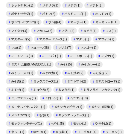
ホットチキン(1)
ポテサラ(3)
ポテチ(1)
ポテト(2)
ポテトサラダ(1)
ポトフ(2)
ボルドレーズ(1)
ホルモン(1)
ボンゴレビアンコ(1)
ポン酢(4)
マーボー(1)
マーマレード(1)
マイタケ(3)
マカロニ(2)
マグロ(4)
まぐろ(1)
マス(1)
マスタード(5)
マスタードソース(1)
マダラ(1)
マフィン(1)
マヨ(1)
マヨネーズ(8)
マリネ(7)
マンゴー(1)
ミートソース(3)
ミートパイ(1)
ミートボール(1)
ミズナ(1)
ミズナと油揚げの煮びたし(1)
みそ(15)
みそカレー(1)
みそラーメン(1)
みぞれ煮(1)
みそ炒め(2)
みそ焼き(2)
みそ煮(1)
ミックスチーズ(1)
ミニトマト(2)
ミネストローネ(1)
ミモザ(1)
ミョウガ(6)
みょうが(1)
ミラノ風ビーフカツレツ(1)
ミルファンティ(1)
ミロトン(1)
ムニエル(10)
メーテルドテルバター(1)
メキシカンピラフ(1)
メキシコ料理(1)
メンチカツ(1)
もち(1)
モッツアレラチーズ(1)
モッツァレラチーズ(1)
もやし(5)
モヤシ(1)
やきそば(1)
やっこ(1)
ゆかり(1)
ゆき菜(1)
ヨーグルト(4)
ラーメン(1)