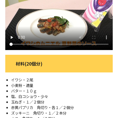
ＹＢＣオンデマンド
やまがた情熱市場
材料(20個分)
イワシ・２尾
小麦粉・適量
バター・１０ｇ
塩、白コショウ・少々
玉ねぎ・１／２個分
赤黄パプリカ 角切り・各１／２個分
ズッキーニ 角切り・１／２本分