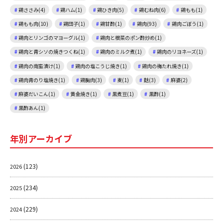
鶏ささみ(4)
鶏ハム(1)
鶏ひき肉(5)
鶏むね肉(6)
鶏もも(1)
鶏もも肉(10)
鶏団子(1)
鶏甘酢(1)
鶏肉(93)
鶏肉ごぼう(1)
鶏肉とリンゴのマヨーグル(1)
鶏肉と根菜のポン酢炒め(1)
鶏肉と青シソの焼きつくね(1)
鶏肉のミルク煮(1)
鶏肉のリヨネーズ(1)
鶏肉の南蛮漬け(1)
鶏肉の塩こうじ焼き(1)
鶏肉の梅たれ焼き(1)
鶏肉青のり塩焼き(1)
鶏胸肉(3)
麦(1)
麩(3)
麻婆(2)
麻婆だいこん(1)
黄金焼き(1)
黒煮豆(1)
黒酢(1)
黒酢あん(1)
年別アーカイブ
(123)
2026
(234)
2025
(229)
2024