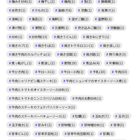
梅みそ炒め(1)
梅干し(2)
梅肉(1)
梨(2)
棒棒鶏(1)
水炊き(1)
汁もの(1)
油揚げ(6)
洋食(1)
浅漬け(1)
浅蜊(1)
海苔(2)
海鮮(2)
混ぜご飯(2)
温野菜(1)
漬け物(1)
漬物(1)
災害時(1)
炊き込みご飯(3)
炊飯器(1)
炒め(1)
炒め物(13)
焼きうどん(2)
焼きおにぎり(1)
焼きカブ(1)
焼きそば(2)
焼きトウモロコシ(1)
焼き浸し(1)
焼き牛肉のカルパッチョ(1)
焼き豆腐(1)
焼き麩(1)
照り焼き(3)
煮っ転がし(1)
煮浸し(2)
煮物(19)
煮込み(4)
片栗粉(1)
牛ひき肉(1)
牛ロース(1)
牛ロース肉(1)
牛乳(10)
牛肉(63)
牛肉シャリアピン風ステーキ(1)
牛肉とシュンギクのオイスターソース煮(1)
牛肉とトマトのオイスターソース炒め(1)
牛肉とトマトのニンニクバジル炒め(1)
牛肉のお酢炒め(1)
牛肉のステーキカフェドパリバターソース(1)
牛肉のステーキバーベキューソース(1)
牡蠣(2)
玉ねぎ(7)
玉子(2)
玉子焼き(1)
甘みそ(2)
甘味噌(1)
甘味噌炒め(1)
甘辛(5)
甘辛どん(2)
甘辛手羽先(1)
甘辛牛肉豆腐丼(1)
甘酒(1)