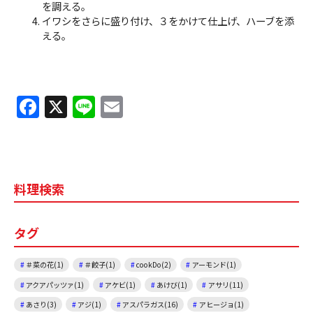
を調える。
イワシをさらに盛り付け、３をかけて仕上げ、ハーブを添
える。
F
X
Li
E
a
n
m
c
e
ai
e
l
料理検索
b
o
タグ
o
k
＃菜の花(1)
＃餃子(1)
cookDo(2)
アーモンド(1)
アクアパッツァ(1)
アケビ(1)
あけび(1)
アサリ(11)
あさり(3)
アジ(1)
アスパラガス(16)
アヒージョ(1)