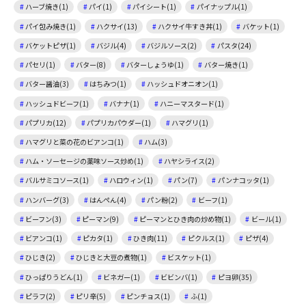
ハーブ焼き(1)
パイ(1)
パイシート(1)
パイナップル(1)
パイ包み焼き(1)
ハクサイ(13)
ハクサイ牛すき丼(1)
バケット(1)
バケットピザ(1)
バジル(4)
バジルソース(2)
パスタ(24)
パセリ(1)
バター(8)
バターしょうゆ(1)
バター焼き(1)
バター醤油(3)
はちみつ(1)
ハッシュドオニオン(1)
ハッシュドビーフ(1)
バナナ(1)
ハニーマスタード(1)
パプリカ(12)
パプリカパウダー(1)
ハマグリ(1)
ハマグリと菜の花のビアンコ(1)
ハム(3)
ハム・ソーセージの薬味ソース炒め(1)
ハヤシライス(2)
バルサミコソース(1)
ハロウィン(1)
パン(7)
パンナコッタ(1)
ハンバーグ(3)
はんぺん(4)
パン粉(2)
ビーフ(1)
ビーフン(3)
ピーマン(9)
ピーマンとひき肉の炒め物(1)
ビール(1)
ビアンコ(1)
ピカタ(1)
ひき肉(11)
ピクルス(1)
ピザ(4)
ひじき(2)
ひじきと大豆の煮物(1)
ビスケット(1)
ひっぱりうどん(1)
ビネガー(1)
ビビンバ(1)
ピヨ卵(35)
ピラフ(2)
ピリ辛(5)
ピンチョス(1)
ふ(1)