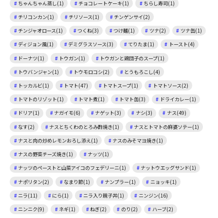
ちゃんちゃん蒸し(1)
チョコレートケーキ(1)
ちらし寿司(1)
チリコンカン(1)
チリソース(1)
チンゲンサイ(2)
チンジャオロース(1)
つくね(3)
つけ麺(1)
ツナ(2)
ツナ缶(1)
ディジョン風(1)
デミグラスソース(3)
てりたま(1)
トースト(4)
ドーナツ(1)
トウガン(1)
トウガンと鶏団子のスープ(1)
トウバンジャン(1)
トウモロコシ(2)
とうもろこし(4)
トッカルビ(1)
トマト(47)
トマトスープ(1)
トマトソース(2)
トマトのリゾット(1)
トマト煮(1)
トマト缶(3)
ドライカレー(1)
ドリア(1)
ナガイモ(6)
ナゲット(3)
ナシ(3)
ナス(49)
なす(2)
ナスとちくわのとろみ酢焼き(1)
ナスとトマトの麻婆ソテー(1)
ナスと肉の炒めレモンおろし添え(1)
ナスのみそマヨ焼き(1)
ナスの野菜チーズ焼き(1)
ナッツ(1)
ナッツのペーストと山菜アイコのフェデリーニ(1)
ナットウエッグサンド(1)
ナポリタン(2)
なまり節(1)
ナンプラー(1)
ニョッキ(1)
ニラ(11)
にら(1)
ニラ入り親子丼(1)
ニンジン(16)
ニンニク(9)
ネギ(1)
ねぎ(2)
のり(2)
ハーブ(2)