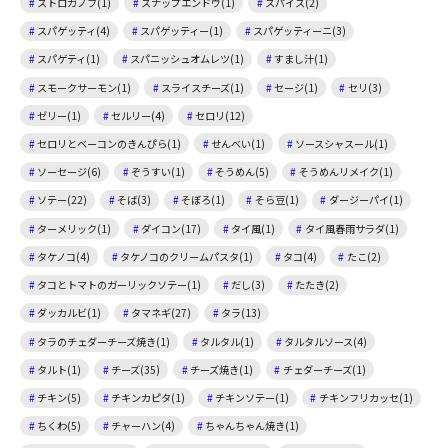
ストロガノフ(1)
スナップエンドウ(1)
スパイス(2)
スパゲッティ(4)
スパゲッティー(1)
スパゲッティーニ(3)
スパゲティ(1)
スパニッシュオムレツ(1)
すまし汁(1)
スモークサーモン(1)
スライスチーズ(1)
セージ(1)
セリ(3)
ゼリー(1)
セルリー(4)
セロリ(12)
セロリとベーコンのきんぴら(1)
せんべい(1)
ソースシャスール(1)
ソーセージ(6)
ぞうすい(1)
そうめん(5)
そうめんリメイク(1)
ソテー(22)
そば(3)
そぼろ(1)
そら豆(1)
ダージーパイ(1)
ターメリック(1)
ダイコン(17)
タイ風(1)
タイ風春雨サラダ(1)
タケノコ(4)
タケノコのクリームパスタ(1)
タコ(4)
たこ(2)
タコとトマトのガーリックソテー(1)
だし(3)
たたき(2)
ダッカルビ(1)
タマネギ(27)
タラ(13)
タラのチェダーチーズ焼き(1)
タルタル(1)
タルタルソース(4)
タルト(1)
チーズ(35)
チーズ焼き(1)
チェダーチーズ(1)
チキン(5)
チキンカピタ(1)
チキンソテー(1)
チキンフリカッセ(1)
ちくわ(5)
チャーハン(4)
ちゃんちゃん焼き(1)