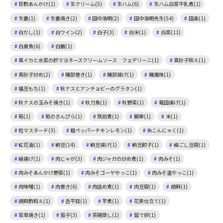
甘酢あんかけ(1)
生クリーム(5)
生ハム(6)
生ハム白菜牛乳煮(1)
生姜(1)
生姜焼き(2)
田中浩明(2)
田中浩明先生(54)
田楽(1)
白だし(1)
白ワイン(2)
白子(3)
白米(1)
白菜(11)
白身魚(6)
白飯(1)
真イカと水菜の肝マヨネーズクリームソース フェデリーニ(1)
真砂子和え(1)
真砂子炒め(2)
磯部巻き(1)
磯部揚げ(1)
磯風味(1)
福豆もち(1)
秋ナスとアンチョビーのグラタン(1)
秋ナスの玉みそ焼き(1)
秋刀魚(1)
秋野菜(1)
竜田揚げ(1)
筍(1)
筍のきんぴら(1)
筑前煮(1)
簡単(1)
米(1)
粒マスタード(3)
粗ペッパーチキンレモン(1)
糸こんにゃく(1)
紅花油(1)
納豆(14)
納豆揚げ(1)
納豆餃子(1)
絹ごし豆腐(1)
絹揚げ(1)
肉じゃが(3)
肉ジャガの炒め煮(1)
肉みそ(1)
肉みそあんかけ野菜(1)
肉みそゴーヤやっこ(1)
肉みそ温やっこ(1)
肉味噌(1)
肉巻き(6)
肉詰め煮(1)
肉豆腐(1)
胡麻(1)
胡麻酢和え(1)
舌平目(1)
芋煮(1)
花束仕立て(1)
若草焼き(1)
茄子(3)
茶碗蒸し(1)
茹で卵(1)