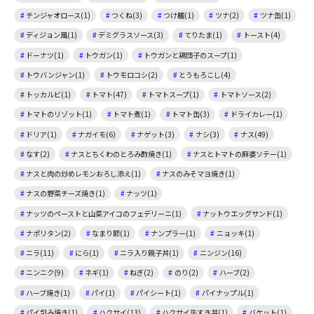
チンジャオロース(1)
つくね(3)
つけ麺(1)
ツナ(2)
ツナ缶(1)
ディジョン風(1)
デミグラスソース(3)
てりたま(1)
トースト(4)
ドーナツ(1)
トウガン(1)
トウガンと鶏団子のスープ(1)
トウバンジャン(1)
トウモロコシ(2)
とうもろこし(4)
トッカルビ(1)
トマト(47)
トマトスープ(1)
トマトソース(2)
トマトのリゾット(1)
トマト煮(1)
トマト缶(3)
ドライカレー(1)
ドリア(1)
ナガイモ(6)
ナゲット(3)
ナシ(3)
ナス(49)
なす(2)
ナスとちくわのとろみ酢焼き(1)
ナスとトマトの麻婆ソテー(1)
ナスと肉の炒めレモンおろし添え(1)
ナスのみそマヨ焼き(1)
ナスの野菜チーズ焼き(1)
ナッツ(1)
ナッツのペーストと山菜アイコのフェデリーニ(1)
ナットウエッグサンド(1)
ナポリタン(2)
なまり節(1)
ナンプラー(1)
ニョッキ(1)
ニラ(11)
にら(1)
ニラ入り親子丼(1)
ニンジン(16)
ニンニク(9)
ネギ(1)
ねぎ(2)
のり(2)
ハーブ(2)
ハーブ焼き(1)
パイ(1)
パイシート(1)
パイナップル(1)
パイ包み焼き(1)
ハクサイ(13)
ハクサイ牛すき丼(1)
バケット(1)