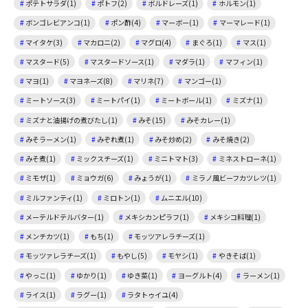
ポテトサラダ(1)
ポトフ(2)
ボルドレーズ(1)
ホルモン(1)
ボンゴレビアンコ(1)
ポン酢(4)
マーボー(1)
マーマレード(1)
マイタケ(3)
マカロニ(2)
マグロ(4)
まぐろ(1)
マス(1)
マスタード(5)
マスタードソース(1)
マダラ(1)
マフィン(1)
マヨ(1)
マヨネーズ(8)
マリネ(7)
マンゴー(1)
ミートソース(3)
ミートパイ(1)
ミートボール(1)
ミズナ(1)
ミズナと油揚げの煮びたし(1)
みそ(15)
みそカレー(1)
みそラーメン(1)
みぞれ煮(1)
みそ炒め(2)
みそ焼き(2)
みそ煮(1)
ミックスチーズ(1)
ミニトマト(3)
ミネストローネ(1)
ミモザ(1)
ミョウガ(6)
みょうが(1)
ミラノ風ビーフカツレツ(1)
ミルファンティ(1)
ミロトン(1)
ムニエル(10)
メーテルドテルバター(1)
メキシカンピラフ(1)
メキシコ料理(1)
メンチカツ(1)
もち(1)
モッツアレラチーズ(1)
モッツァレラチーズ(1)
もやし(5)
モヤシ(1)
やきそば(1)
やっこ(1)
ゆかり(1)
ゆき菜(1)
ヨーグルト(4)
ラーメン(1)
ライス(1)
ラグー(1)
ラタトゥイユ(4)