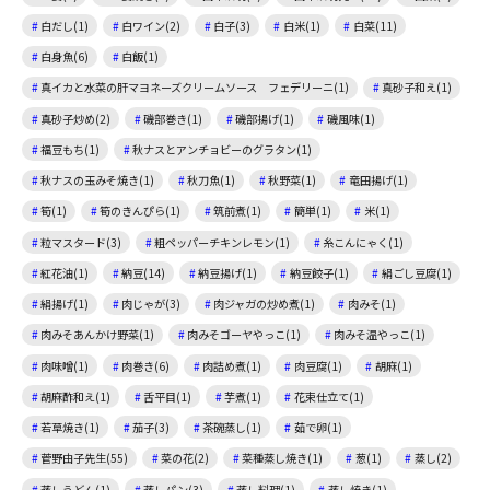
白だし(1)
白ワイン(2)
白子(3)
白米(1)
白菜(11)
白身魚(6)
白飯(1)
真イカと水菜の肝マヨネーズクリームソース フェデリーニ(1)
真砂子和え(1)
真砂子炒め(2)
磯部巻き(1)
磯部揚げ(1)
磯風味(1)
福豆もち(1)
秋ナスとアンチョビーのグラタン(1)
秋ナスの玉みそ焼き(1)
秋刀魚(1)
秋野菜(1)
竜田揚げ(1)
筍(1)
筍のきんぴら(1)
筑前煮(1)
簡単(1)
米(1)
粒マスタード(3)
粗ペッパーチキンレモン(1)
糸こんにゃく(1)
紅花油(1)
納豆(14)
納豆揚げ(1)
納豆餃子(1)
絹ごし豆腐(1)
絹揚げ(1)
肉じゃが(3)
肉ジャガの炒め煮(1)
肉みそ(1)
肉みそあんかけ野菜(1)
肉みそゴーヤやっこ(1)
肉みそ温やっこ(1)
肉味噌(1)
肉巻き(6)
肉詰め煮(1)
肉豆腐(1)
胡麻(1)
胡麻酢和え(1)
舌平目(1)
芋煮(1)
花束仕立て(1)
若草焼き(1)
茄子(3)
茶碗蒸し(1)
茹で卵(1)
菅野由子先生(55)
菜の花(2)
菜種蒸し焼き(1)
葱(1)
蒸し(2)
蒸しうどん(1)
蒸しパン(3)
蒸し料理(1)
蒸し焼き(1)