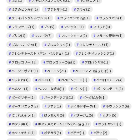
ふき(1)
フキとレンコンの炒り煮(1)
ふきのとう(1)
ふきのとうみそ(1)
プチトマト(1)
フライ(1)
フライパングリルサンド(1)
フライパンで２品(1)
フランスパン(1)
フランセーズ(1)
ブリ(5)
フリッター(1)
フリット(3)
プリン(1)
フルーツ(7)
フルーツソース(1)
フルーツ春巻き(1)
ブルールージュ(1)
ブルスケッタ(1)
フレンチトースト(1)
フレンチトースト（パン ペルデュ）(1)
フレンチドレッシング(1)
ブロッコリー(13)
ブロッコリーの茎(1)
プロバンサル(1)
ベークドポテト(1)
ベーコン(20)
ベーコンマヨ焼きそば(1)
ベジたれ(1)
ベニエ(1)
ペペロンチーニ(1)
ペペロンチーノ(4)
ヘルシー(1)
ヘルシーな焼肉(1)
ポーク(1)
ポークステーキ(1)
ポークソテー(2)
ポークディアブル(1)
ポークピカタ(1)
ポーチドエッグ(2)
ポアレ(1)
ボイルドポーク(1)
ホウレンソウ(6)
ほうれんそう(1)
ほうれん草(5)
ポタージュ(5)
ホタテ(5)
ホタテ貝(1)
ホタテ貝のガーリックバター焼き(1)
ホットサンド(1)
ホットチキン(1)
ポテサラ(3)
ポテチ(1)
ポテト(2)