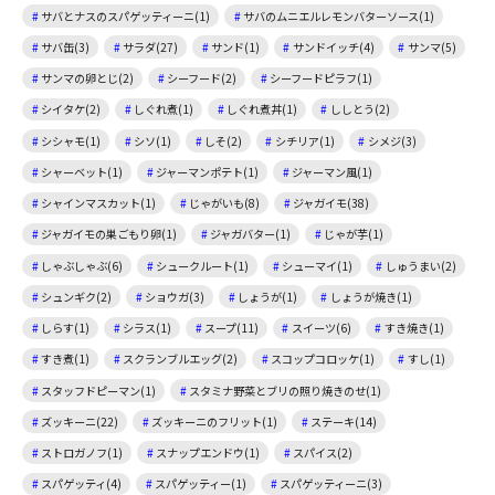
サバとナスのスパゲッティーニ(1)
サバのムニエルレモンバターソース(1)
サバ缶(3)
サラダ(27)
サンド(1)
サンドイッチ(4)
サンマ(5)
サンマの卵とじ(2)
シーフード(2)
シーフードピラフ(1)
シイタケ(2)
しぐれ煮(1)
しぐれ煮丼(1)
ししとう(2)
シシャモ(1)
シソ(1)
しそ(2)
シチリア(1)
シメジ(3)
シャーベット(1)
ジャーマンポテト(1)
ジャーマン風(1)
シャインマスカット(1)
じゃがいも(8)
ジャガイモ(38)
ジャガイモの巣ごもり卵(1)
ジャガバター(1)
じゃが芋(1)
しゃぶしゃぶ(6)
シュークルート(1)
シューマイ(1)
しゅうまい(2)
シュンギク(2)
ショウガ(3)
しょうが(1)
しょうが焼き(1)
しらす(1)
シラス(1)
スープ(11)
スイーツ(6)
すき焼き(1)
すき煮(1)
スクランブルエッグ(2)
スコップコロッケ(1)
すし(1)
スタッフドピーマン(1)
スタミナ野菜とブリの照り焼きのせ(1)
ズッキーニ(22)
ズッキーニのフリット(1)
ステーキ(14)
ストロガノフ(1)
スナップエンドウ(1)
スパイス(2)
スパゲッティ(4)
スパゲッティー(1)
スパゲッティーニ(3)