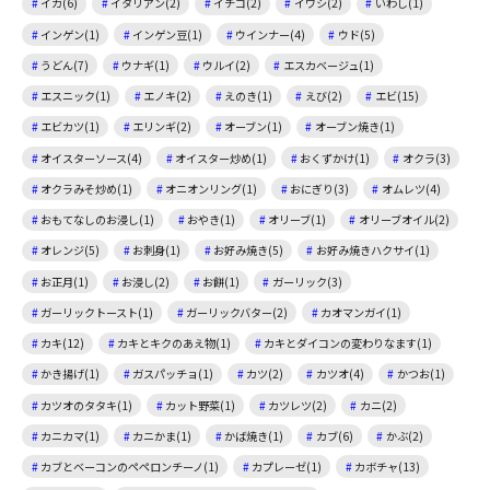
イカ(6)
イタリアン(2)
イチゴ(2)
イワシ(2)
いわし(1)
インゲン(1)
インゲン豆(1)
ウインナー(4)
ウド(5)
うどん(7)
ウナギ(1)
ウルイ(2)
エスカベージュ(1)
エスニック(1)
エノキ(2)
えのき(1)
えび(2)
エビ(15)
エビカツ(1)
エリンギ(2)
オーブン(1)
オーブン焼き(1)
オイスターソース(4)
オイスター炒め(1)
おくずかけ(1)
オクラ(3)
オクラみそ炒め(1)
オニオンリング(1)
おにぎり(3)
オムレツ(4)
おもてなしのお浸し(1)
おやき(1)
オリーブ(1)
オリーブオイル(2)
オレンジ(5)
お刺身(1)
お好み焼き(5)
お好み焼きハクサイ(1)
お正月(1)
お浸し(2)
お餅(1)
ガーリック(3)
ガーリックトースト(1)
ガーリックバター(2)
カオマンガイ(1)
カキ(12)
カキとキクのあえ物(1)
カキとダイコンの変わりなます(1)
かき揚げ(1)
ガスパッチョ(1)
カツ(2)
カツオ(4)
かつお(1)
カツオのタタキ(1)
カット野菜(1)
カツレツ(2)
カニ(2)
カニカマ(1)
カニかま(1)
かば焼き(1)
カブ(6)
かぶ(2)
カブとベーコンのペペロンチーノ(1)
カプレーゼ(1)
カボチャ(13)