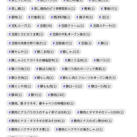
蒸し鶏(1)
蒸し鶏肉のピリ辛野菜和え(1)
蕎麦(1)
薄揚げ(1)
薬味(1)
行者菜(1)
西洋料理(1)
親子丼(2)
豆(2)
豆乳スープ(1)
豆腐(36)
豆腐クリーム(1)
豆腐ステーキ(2)
豆腐とエビのうま煮(1)
豆腐の牛乳オーブン焼き(1)
豆腐の肉巻き照り焼き(1)
豆腐揚げ(1)
豆苗(1)
豚(1)
豚キムチ(1)
豚こま肉(1)
豚しゃぶ(3)
豚しゃぶとナガイモの梅塩昆布(1)
豚ニラ玉丼(1)
豚バラ(3)
豚バラ肉(13)
豚ばら肉(3)
豚バラ肉のガーリック煮菜(1)
豚ひき肉(2)
豚ヒレ肉(2)
豚ヒレ肉とフルーツのオーブン焼き(1)
豚ミンチ肉(1)
豚もも肉(1)
豚ロース(2)
豚ロース肉(1)
豚丼(1)
豚汁(1)
豚肉(142)
豚肉、新タマネギ、春キャベツの味噌炒め(1)
豚肉とアスパラガスのチョイ辛マヨ炒め(1)
豚肉とタマネギのソース炒め(1)
豚肉とナス・タマネギの甘みそ炒め(1)
豚肉とナスのポン酢炒め(1)
豚肉とハクサイのすき煮(1)
豚肉とハクサイの焼きしゃぶ(1)