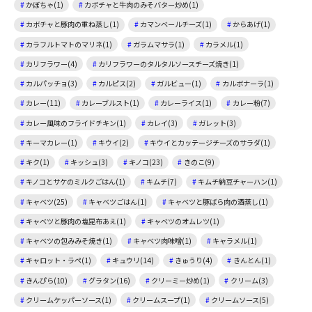
かぼちゃ(1)
カボチャと牛肉のみそバター炒め(1)
カボチャと豚肉の重ね蒸し(1)
カマンベールチーズ(1)
からあげ(1)
カラフルトマトのマリネ(1)
ガラムマサラ(1)
カラメル(1)
カリフラワー(4)
カリフラワーのタルタルソースチーズ焼き(1)
カルパッチョ(3)
カルピス(2)
ガルビュー(1)
カルボナーラ(1)
カレー(11)
カレーブルスト(1)
カレーライス(1)
カレー粉(7)
カレー風味のフライドチキン(1)
カレイ(3)
ガレット(3)
キーマカレー(1)
キウイ(2)
キウイとカッテージチーズのサラダ(1)
キク(1)
キッシュ(3)
キノコ(23)
きのこ(9)
キノコとサケのミルクごはん(1)
キムチ(7)
キムチ納豆チャーハン(1)
キャベツ(25)
キャベツごはん(1)
キャベツと豚ばら肉の酒蒸し(1)
キャベツと豚肉の塩昆布あえ(1)
キャベツのオムレツ(1)
キャベツの包みみそ焼き(1)
キャベツ肉味噌(1)
キャラメル(1)
キャロット・ラペ(1)
キュウリ(14)
きゅうり(4)
きんとん(1)
きんぴら(10)
グラタン(16)
クリーミー炒め(1)
クリーム(3)
クリームケッパーソース(1)
クリームスープ(1)
クリームソース(5)