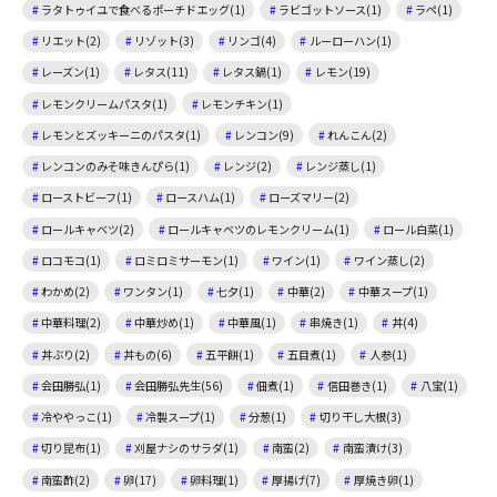
ラタトゥイユで食べるポーチドエッグ(1)
ラビゴットソース(1)
ラペ(1)
リエット(2)
リゾット(3)
リンゴ(4)
ルーローハン(1)
レーズン(1)
レタス(11)
レタス鍋(1)
レモン(19)
レモンクリームパスタ(1)
レモンチキン(1)
レモンとズッキーニのパスタ(1)
レンコン(9)
れんこん(2)
レンコンのみそ味きんぴら(1)
レンジ(2)
レンジ蒸し(1)
ローストビーフ(1)
ロースハム(1)
ローズマリー(2)
ロールキャベツ(2)
ロールキャベツのレモンクリーム(1)
ロール白菜(1)
ロコモコ(1)
ロミロミサーモン(1)
ワイン(1)
ワイン蒸し(2)
わかめ(2)
ワンタン(1)
七夕(1)
中華(2)
中華スープ(1)
中華料理(2)
中華炒め(1)
中華風(1)
串焼き(1)
丼(4)
丼ぶり(2)
丼もの(6)
五平餅(1)
五目煮(1)
人参(1)
会田勝弘(1)
会田勝弘先生(56)
佃煮(1)
信田巻き(1)
八宝(1)
冷ややっこ(1)
冷製スープ(1)
分葱(1)
切り干し大根(3)
切り昆布(1)
刈屋ナシのサラダ(1)
南蛮(2)
南蛮漬け(3)
南蛮酢(2)
卵(17)
卵料理(1)
厚揚げ(7)
厚焼き卵(1)