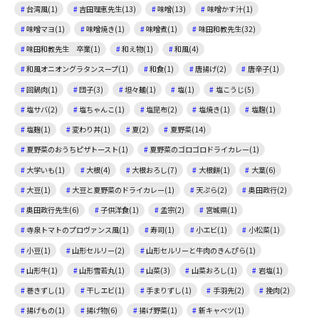
台湾風(1)
吉田理恵先生(13)
味噌(13)
味噌かす汁(1)
味噌マヨ(1)
味噌焼き(1)
味噌煮(1)
味田和教先生(32)
味田和教先生 卒業(1)
和え物(1)
和風(4)
和風オニオングラタンスープ(1)
和食(1)
唐揚げ(2)
唐辛子(1)
回鍋肉(1)
団子(3)
坦々麺(1)
塩(1)
塩こうじ(5)
塩サバ(2)
塩ちゃんこ(1)
塩昆布(2)
塩焼き(1)
塩麴(1)
塩麹(1)
変わり丼(1)
夏(2)
夏野菜(14)
夏野菜のおうちピザトースト(1)
夏野菜のゴロゴロドライカレー(1)
大学いも(1)
大根(4)
大根おろし(7)
大根餅(1)
大葉(6)
大豆(1)
大豆と夏野菜のドライカレー(1)
天ぷら(2)
奥田政行(2)
奥田政行先生(6)
子供洋食(1)
孟宗(2)
宮城県(1)
寺泉トマトのプロヴァンス風(1)
寿司(1)
小エビ(1)
小松菜(1)
小豆(1)
山形セルリー(2)
山形セルリーと牛肉のきんぴら(1)
山形牛(1)
山形雪若丸(1)
山菜(3)
山菜おろし(1)
岩塩(1)
巻きずし(1)
干しエビ(1)
手まりずし(1)
手羽先(2)
挽肉(2)
揚げもの(1)
揚げ物(6)
揚げ野菜(1)
新キャベツ(1)