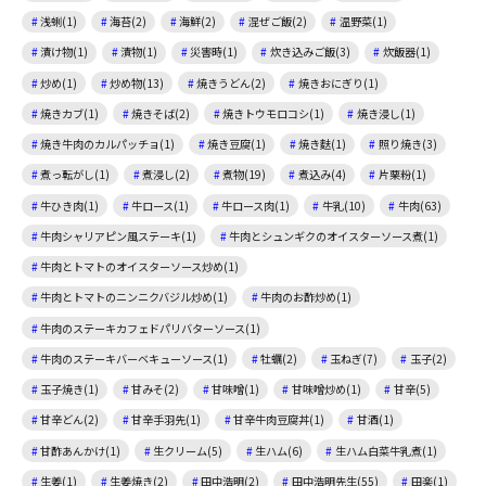
浅蜊(1)
海苔(2)
海鮮(2)
混ぜご飯(2)
温野菜(1)
漬け物(1)
漬物(1)
災害時(1)
炊き込みご飯(3)
炊飯器(1)
炒め(1)
炒め物(13)
焼きうどん(2)
焼きおにぎり(1)
焼きカブ(1)
焼きそば(2)
焼きトウモロコシ(1)
焼き浸し(1)
焼き牛肉のカルパッチョ(1)
焼き豆腐(1)
焼き麩(1)
照り焼き(3)
煮っ転がし(1)
煮浸し(2)
煮物(19)
煮込み(4)
片栗粉(1)
牛ひき肉(1)
牛ロース(1)
牛ロース肉(1)
牛乳(10)
牛肉(63)
牛肉シャリアピン風ステーキ(1)
牛肉とシュンギクのオイスターソース煮(1)
牛肉とトマトのオイスターソース炒め(1)
牛肉とトマトのニンニクバジル炒め(1)
牛肉のお酢炒め(1)
牛肉のステーキカフェドパリバターソース(1)
牛肉のステーキバーベキューソース(1)
牡蠣(2)
玉ねぎ(7)
玉子(2)
玉子焼き(1)
甘みそ(2)
甘味噌(1)
甘味噌炒め(1)
甘辛(5)
甘辛どん(2)
甘辛手羽先(1)
甘辛牛肉豆腐丼(1)
甘酒(1)
甘酢あんかけ(1)
生クリーム(5)
生ハム(6)
生ハム白菜牛乳煮(1)
生姜(1)
生姜焼き(2)
田中浩明(2)
田中浩明先生(55)
田楽(1)