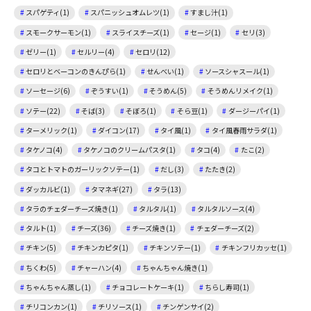
スパゲティ(1)
スパニッシュオムレツ(1)
すまし汁(1)
スモークサーモン(1)
スライスチーズ(1)
セージ(1)
セリ(3)
ゼリー(1)
セルリー(4)
セロリ(12)
セロリとベーコンのきんぴら(1)
せんべい(1)
ソースシャスール(1)
ソーセージ(6)
ぞうすい(1)
そうめん(5)
そうめんリメイク(1)
ソテー(22)
そば(3)
そぼろ(1)
そら豆(1)
ダージーパイ(1)
ターメリック(1)
ダイコン(17)
タイ風(1)
タイ風春雨サラダ(1)
タケノコ(4)
タケノコのクリームパスタ(1)
タコ(4)
たこ(2)
タコとトマトのガーリックソテー(1)
だし(3)
たたき(2)
ダッカルビ(1)
タマネギ(27)
タラ(13)
タラのチェダーチーズ焼き(1)
タルタル(1)
タルタルソース(4)
タルト(1)
チーズ(36)
チーズ焼き(1)
チェダーチーズ(2)
チキン(5)
チキンカピタ(1)
チキンソテー(1)
チキンフリカッセ(1)
ちくわ(5)
チャーハン(4)
ちゃんちゃん焼き(1)
ちゃんちゃん蒸し(1)
チョコレートケーキ(1)
ちらし寿司(1)
チリコンカン(1)
チリソース(1)
チンゲンサイ(2)