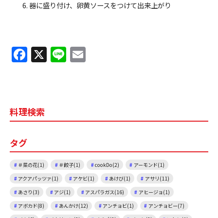
器に盛り付け、卵黄ソースをつけて出来上がり
F
X
Li
E
a
n
m
c
e
ai
e
l
料理検索
b
o
タグ
o
k
＃菜の花(1)
＃餃子(1)
cookDo(2)
アーモンド(1)
アクアパッツァ(1)
アケビ(1)
あけび(1)
アサリ(11)
あさり(3)
アジ(1)
アスパラガス(16)
アヒージョ(1)
アボカド(8)
あんかけ(12)
アンチョビ(1)
アンチョビー(7)