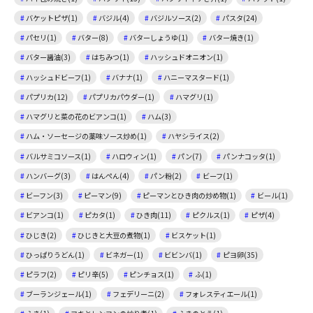
バケットピザ(1)
バジル(4)
バジルソース(2)
パスタ(24)
パセリ(1)
バター(8)
バターしょうゆ(1)
バター焼き(1)
バター醤油(3)
はちみつ(1)
ハッシュドオニオン(1)
ハッシュドビーフ(1)
バナナ(1)
ハニーマスタード(1)
パプリカ(12)
パプリカパウダー(1)
ハマグリ(1)
ハマグリと菜の花のビアンコ(1)
ハム(3)
ハム・ソーセージの薬味ソース炒め(1)
ハヤシライス(2)
バルサミコソース(1)
ハロウィン(1)
パン(7)
パンナコッタ(1)
ハンバーグ(3)
はんぺん(4)
パン粉(2)
ビーフ(1)
ビーフン(3)
ピーマン(9)
ピーマンとひき肉の炒め物(1)
ビール(1)
ビアンコ(1)
ピカタ(1)
ひき肉(11)
ピクルス(1)
ピザ(4)
ひじき(2)
ひじきと大豆の煮物(1)
ビスケット(1)
ひっぱりうどん(1)
ビネガー(1)
ビビンバ(1)
ピヨ卵(35)
ピラフ(2)
ピリ辛(5)
ピンチョス(1)
ふ(1)
ブーランジェール(1)
フェデリーニ(2)
フォレスティエール(1)