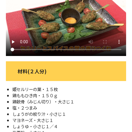
ＹＢＣオンデマンド
やまがた情熱市場
材料(２人分)
姫セルリーの葉・１５枚
鶏ももひき肉・１５０ｇ
鶏軟骨（みじん切り）・大さじ１
塩・２つまみ
しょうがの絞り汁・小さじ１
マヨネーズ・大さじ１
しょうゆ・小さじ１／４