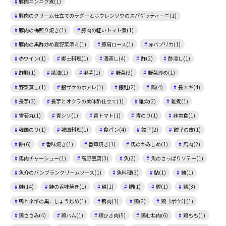
豚肉ニンニク煮(1)
豚肉のクリーム仕立てのラグーとホウレンソウのスパゲッティーニ(1)
豚肉の梅照り焼き(1)
豚肉の軽いトマト煮(1)
豚肉の黒酢炒め夏野菜添え(1)
豚肩ロース(1)
赤パプリカ(1)
赤ワイン(1)
郷土料理(1)
酒蒸し(4)
酢(2)
酢浸し(1)
酢豚(1)
醤油(1)
里芋(1)
野菜(9)
野菜炒め(1)
野菜蒸し(1)
銀ザケのポアレ(1)
銀鮭(2)
鍋(4)
長ネギ(4)
長芋(3)
長芋とオクラの美味酢仕立て(1)
雑炊(2)
雑煮(1)
雪若丸(1)
青シソ(1)
青トマト(1)
青のり(1)
非常食(1)
韓国のり(1)
韓国料理(1)
食パン(4)
餃子(2)
餃子の皮(1)
餅(6)
香味焼き(1)
香草焼き(1)
馬のかみしめ(1)
馬肉(2)
馬肉チャーシュー(1)
高野豆腐(3)
魚(2)
魚のさっぱりソテー(1)
魚介のバンブランクリームソース(1)
魚料理(3)
鮎(1)
鮪(1)
鮭(14)
鮭の香味焼き(1)
鯖(1)
鯛(1)
鰹(1)
鱈(3)
鴨とネギの黒こしょう炒め(1)
鴨肉(1)
鶏(2)
鶏ゴボウ汁(1)
鶏ささみ(4)
鶏ハム(1)
鶏ひき肉(5)
鶏むね肉(6)
鶏もも(1)