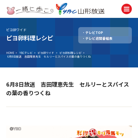
ピヨ卵ワイド
テレビTOP
テレビ
ピヨ卵料理レシピ
テレビ週間番組表
TV
ラジオ
HOME
>
YBCテレビ
>
ピヨ卵ワイド
>
ピヨ卵料理レシピ
>
6月8日放送 吉田理恵先生 セルリーとスパイスの葉の香りつくね
Radio
ニュース
News
6月8日放送 吉田理恵先生 セルリーとスパイス
アナウンサー
の葉の香りつくね
Announcer
イベント
Event
試写会・プレゼント
Present