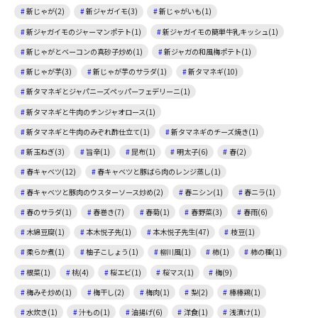
新じゃが(2)
新ジャガイモ(3)
新じゃがいも(1)
新ジャガイモのジャーマンポテト(1)
新ジャガイモの簡単牛乳キッシュ(1)
新じゃがとベーコンの真砂子炒め(1)
新ジャガの和風梅ポテト(1)
新じゃが芋(3)
新じゃが芋のサラダ(1)
新タマネギ(10)
新タマネギとジャパニーズペッパーフェデリーニ(1)
新タマネギと牛肉のチンジャオロース(1)
新タマネギと牛肉のみぞれ酢仕立て(1)
新タマネギのチーズ焼き(1)
新玉ねぎ(3)
旨辛(1)
昆布(1)
明太子(6)
春(2)
春キャベツ(12)
春キャベツと豚ばら肉のレンジ蒸し(1)
春キャベツと豚肉のウスターソース炒め(2)
春ニシン(1)
春ニラ(1)
春のサラダ(1)
春巻き(7)
春菊(1)
春野菜(3)
春雨(6)
木綿豆腐(1)
本木悦子先(1)
本木悦子先生(47)
枝豆(1)
柔らか煮(1)
柚子こしょう(1)
柳川風(1)
柿(1)
柿の種(1)
根菜(1)
桃(4)
桜エビ(1)
桜マス(1)
梅(9)
梅みそ炒め(1)
梅干し(2)
梅肉(1)
梨(2)
棒棒鶏(1)
水炊き(1)
汁もの(1)
油揚げ(6)
洋食(1)
浅漬け(1)