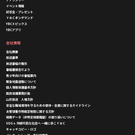
イベント情報
試写会・プレゼント
ＹＢＣオンデマンド
YBCトピックス
YBCアプリ
会社情報
会社概要
放送基準
放送番組の種別
番組審議会だより
青少年向けの番組案内
緊急地震速報について
個人情報保護基本方針
国民保護業務計画
山形放送 人権方針
安全な職場環境を守るための接待・会食に関するガイドライン
未管理著作物裁定制度に関する方針
視聴データ（非特定視聴履歴）の取り扱いについて
SDGｓ 持続可能な社会へ 一緒に歩こＹＢＣ
キャッチコピー・ロゴ