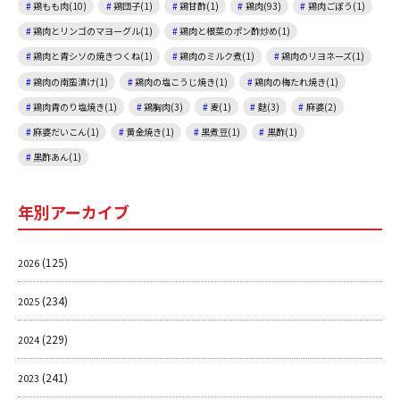
鶏もも肉(10)
鶏団子(1)
鶏甘酢(1)
鶏肉(93)
鶏肉ごぼう(1)
鶏肉とリンゴのマヨーグル(1)
鶏肉と根菜のポン酢炒め(1)
鶏肉と青シソの焼きつくね(1)
鶏肉のミルク煮(1)
鶏肉のリヨネーズ(1)
鶏肉の南蛮漬け(1)
鶏肉の塩こうじ焼き(1)
鶏肉の梅たれ焼き(1)
鶏肉青のり塩焼き(1)
鶏胸肉(3)
麦(1)
麩(3)
麻婆(2)
麻婆だいこん(1)
黄金焼き(1)
黒煮豆(1)
黒酢(1)
黒酢あん(1)
年別アーカイブ
(125)
2026
(234)
2025
(229)
2024
(241)
2023