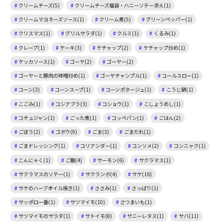
クリームチーズ(5)
クリームチーズ福袋・ハニーソテー添え(1)
クリームマヨネーズソース(1)
クリーム煮(5)
グリーンペッパー(1)
クリスマス(1)
グリルサラダ(1)
クルミ(1)
くるみ(1)
クレープ(1)
ケーキ(3)
ケチャップ(2)
ケチャップ炒め(1)
ケッカソース(1)
ゴーヤ(2)
ゴーヤー(2)
ゴーヤーと豚肉の味噌炒め(1)
ゴーヤチャンプル(1)
コールスロー(1)
コーン(3)
コーンスープ(1)
コーンポタージュ(1)
こうじ鍋(1)
こごみ(1)
コシアブラ(3)
コショウ(1)
こしょうめし(1)
コチュジャン(1)
ごった煮(1)
コッペパン(1)
ごはん(2)
ごぼう(2)
ゴボウ(9)
ごま(3)
ごまだれ(1)
ごまドレッシング(1)
コリアンダー(1)
コンソメ(2)
コンニャク(1)
こんにゃく(1)
ご飯(4)
サーモン(6)
サクラマス(1)
サクラマスのソテー(1)
サクランボ(4)
サケ(16)
サケのハーブオイル焼き(1)
ささみ(1)
さっぱり(1)
サッポロ一番(1)
サツマイモ(10)
さつまいも(1)
サツマイモのサラダ(1)
サトイモ(8)
サニーレタス(1)
サバ(11)