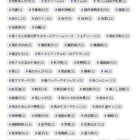
甘酢あんかけ(1)
生クリーム(5)
生ハム(6)
生ハム白菜牛乳煮(1)
生姜(1)
生姜焼き(2)
田中浩明(2)
田中浩明先生(55)
田楽(1)
白だし(1)
白ワイン(2)
白子(3)
白米(1)
白菜(11)
白身魚(6)
白飯(1)
真イカと水菜の肝マヨネーズクリームソース フェデリーニ(1)
真砂子和え(1)
真砂子炒め(2)
磯部巻き(1)
磯部揚げ(1)
磯風味(1)
福豆もち(1)
秋ナスとアンチョビーのグラタン(1)
秋ナスの玉みそ焼き(1)
秋刀魚(1)
秋野菜(1)
竜田揚げ(1)
筍(1)
筍のきんぴら(1)
筑前煮(1)
簡単(1)
米(1)
粒マスタード(3)
粗ペッパーチキンレモン(1)
糸こんにゃく(1)
紅花油(1)
納豆(14)
納豆揚げ(1)
納豆餃子(1)
絹ごし豆腐(1)
絹揚げ(1)
肉じゃが(3)
肉ジャガの炒め煮(1)
肉みそ(1)
肉みそあんかけ野菜(1)
肉みそゴーヤやっこ(1)
肉みそ温やっこ(1)
肉味噌(1)
肉巻き(6)
肉詰め煮(1)
肉豆腐(1)
胡麻(1)
胡麻酢和え(1)
舌平目(1)
芋煮(1)
花束仕立て(1)
若草焼き(1)
茄子(3)
茶碗蒸し(1)
茹で卵(1)