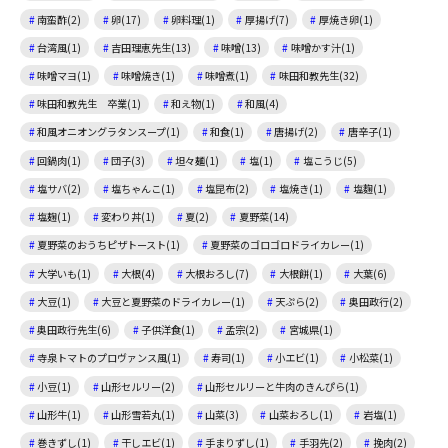
南蛮酢(2)
卵(17)
卵料理(1)
厚揚げ(7)
厚焼き卵(1)
台湾風(1)
吉田理恵先生(13)
味噌(13)
味噌かす汁(1)
味噌マヨ(1)
味噌焼き(1)
味噌煮(1)
味田和教先生(32)
味田和教先生 卒業(1)
和え物(1)
和風(4)
和風オニオングラタンスープ(1)
和食(1)
唐揚げ(2)
唐辛子(1)
回鍋肉(1)
団子(3)
坦々麺(1)
塩(1)
塩こうじ(5)
塩サバ(2)
塩ちゃんこ(1)
塩昆布(2)
塩焼き(1)
塩麴(1)
塩麹(1)
変わり丼(1)
夏(2)
夏野菜(14)
夏野菜のおうちピザトースト(1)
夏野菜のゴロゴロドライカレー(1)
大学いも(1)
大根(4)
大根おろし(7)
大根餅(1)
大葉(6)
大豆(1)
大豆と夏野菜のドライカレー(1)
天ぷら(2)
奥田政行(2)
奥田政行先生(6)
子供洋食(1)
孟宗(2)
宮城県(1)
寺泉トマトのプロヴァンス風(1)
寿司(1)
小エビ(1)
小松菜(1)
小豆(1)
山形セルリー(2)
山形セルリーと牛肉のきんぴら(1)
山形牛(1)
山形雪若丸(1)
山菜(3)
山菜おろし(1)
岩塩(1)
巻きずし(1)
干しエビ(1)
手まりずし(1)
手羽先(2)
挽肉(2)