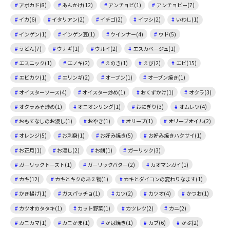
アボカド(8)
あんかけ(12)
アンチョビ(1)
アンチョビー(7)
イカ(6)
イタリアン(2)
イチゴ(2)
イワシ(2)
いわし(1)
インゲン(1)
インゲン豆(1)
ウインナー(4)
ウド(5)
うどん(7)
ウナギ(1)
ウルイ(2)
エスカベージュ(1)
エスニック(1)
エノキ(2)
えのき(1)
えび(2)
エビ(15)
エビカツ(1)
エリンギ(2)
オーブン(1)
オーブン焼き(1)
オイスターソース(4)
オイスター炒め(1)
おくずかけ(1)
オクラ(3)
オクラみそ炒め(1)
オニオンリング(1)
おにぎり(3)
オムレツ(4)
おもてなしのお浸し(1)
おやき(1)
オリーブ(1)
オリーブオイル(2)
オレンジ(5)
お刺身(1)
お好み焼き(5)
お好み焼きハクサイ(1)
お正月(1)
お浸し(2)
お餅(1)
ガーリック(3)
ガーリックトースト(1)
ガーリックバター(2)
カオマンガイ(1)
カキ(12)
カキとキクのあえ物(1)
カキとダイコンの変わりなます(1)
かき揚げ(1)
ガスパッチョ(1)
カツ(2)
カツオ(4)
かつお(1)
カツオのタタキ(1)
カット野菜(1)
カツレツ(2)
カニ(2)
カニカマ(1)
カニかま(1)
かば焼き(1)
カブ(6)
かぶ(2)