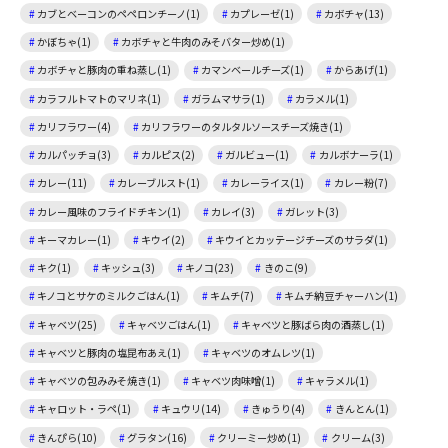
カブとベーコンのペペロンチーノ(1)
カプレーゼ(1)
カボチャ(13)
かぼちゃ(1)
カボチャと牛肉のみそバター炒め(1)
カボチャと豚肉の重ね蒸し(1)
カマンベールチーズ(1)
からあげ(1)
カラフルトマトのマリネ(1)
ガラムマサラ(1)
カラメル(1)
カリフラワー(4)
カリフラワーのタルタルソースチーズ焼き(1)
カルパッチョ(3)
カルピス(2)
ガルビュー(1)
カルボナーラ(1)
カレー(11)
カレーブルスト(1)
カレーライス(1)
カレー粉(7)
カレー風味のフライドチキン(1)
カレイ(3)
ガレット(3)
キーマカレー(1)
キウイ(2)
キウイとカッテージチーズのサラダ(1)
キク(1)
キッシュ(3)
キノコ(23)
きのこ(9)
キノコとサケのミルクごはん(1)
キムチ(7)
キムチ納豆チャーハン(1)
キャベツ(25)
キャベツごはん(1)
キャベツと豚ばら肉の酒蒸し(1)
キャベツと豚肉の塩昆布あえ(1)
キャベツのオムレツ(1)
キャベツの包みみそ焼き(1)
キャベツ肉味噌(1)
キャラメル(1)
キャロット・ラペ(1)
キュウリ(14)
きゅうり(4)
きんとん(1)
きんぴら(10)
グラタン(16)
クリーミー炒め(1)
クリーム(3)