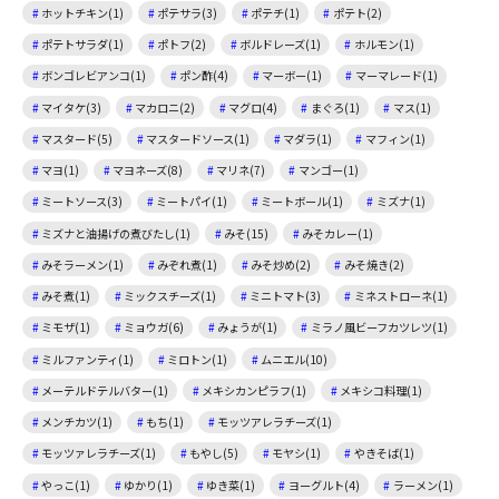
ホットチキン(1)
ポテサラ(3)
ポテチ(1)
ポテト(2)
ポテトサラダ(1)
ポトフ(2)
ボルドレーズ(1)
ホルモン(1)
ボンゴレビアンコ(1)
ポン酢(4)
マーボー(1)
マーマレード(1)
マイタケ(3)
マカロニ(2)
マグロ(4)
まぐろ(1)
マス(1)
マスタード(5)
マスタードソース(1)
マダラ(1)
マフィン(1)
マヨ(1)
マヨネーズ(8)
マリネ(7)
マンゴー(1)
ミートソース(3)
ミートパイ(1)
ミートボール(1)
ミズナ(1)
ミズナと油揚げの煮びたし(1)
みそ(15)
みそカレー(1)
みそラーメン(1)
みぞれ煮(1)
みそ炒め(2)
みそ焼き(2)
みそ煮(1)
ミックスチーズ(1)
ミニトマト(3)
ミネストローネ(1)
ミモザ(1)
ミョウガ(6)
みょうが(1)
ミラノ風ビーフカツレツ(1)
ミルファンティ(1)
ミロトン(1)
ムニエル(10)
メーテルドテルバター(1)
メキシカンピラフ(1)
メキシコ料理(1)
メンチカツ(1)
もち(1)
モッツアレラチーズ(1)
モッツァレラチーズ(1)
もやし(5)
モヤシ(1)
やきそば(1)
やっこ(1)
ゆかり(1)
ゆき菜(1)
ヨーグルト(4)
ラーメン(1)