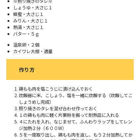
※照り焼きのタレ※
しょうゆ・大さじ１
蜂蜜・大さじ１
みりん・大さじ１
熱湯・大さじ１
バター・５ｇ
温泉卵・２個
カイワレ大根・適量
作り方
鶏もも肉を塩こうじに漬け込んでおく
炊飯器に米、こしょう、塩を一緒に炊飯する（炊飯してこ
しょうめし完成）
照り焼きのタレを混ぜ合わせ作っておく
１の鶏もも肉に軽く片栗粉を振って耐熱皿に入れる
４にたれを入れ、なじませて、ふんわりラップをしてレン
ジ加熱２分（６００W）
５を一度取り出し、鶏もも肉を返し、もう２分加熱してか