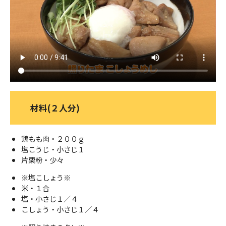
ＹＢＣオンデマンド
やまがた情熱市場
材料(２人分)
鶏もも肉・２００ｇ
塩こうじ・小さじ１
片栗粉・少々
※塩こしょう※
米・１合
塩・小さじ１／４
こしょう・小さじ１／４