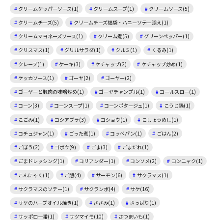
クリームケッパーソース(1)
クリームスープ(1)
クリームソース(5)
クリームチーズ(5)
クリームチーズ福袋・ハニーソテー添え(1)
クリームマヨネーズソース(1)
クリーム煮(5)
グリーンペッパー(1)
クリスマス(1)
グリルサラダ(1)
クルミ(1)
くるみ(1)
クレープ(1)
ケーキ(3)
ケチャップ(2)
ケチャップ炒め(1)
ケッカソース(1)
ゴーヤ(2)
ゴーヤー(2)
ゴーヤーと豚肉の味噌炒め(1)
ゴーヤチャンプル(1)
コールスロー(1)
コーン(3)
コーンスープ(1)
コーンポタージュ(1)
こうじ鍋(1)
こごみ(1)
コシアブラ(3)
コショウ(1)
こしょうめし(1)
コチュジャン(1)
ごった煮(1)
コッペパン(1)
ごはん(2)
ごぼう(2)
ゴボウ(9)
ごま(3)
ごまだれ(1)
ごまドレッシング(1)
コリアンダー(1)
コンソメ(2)
コンニャク(1)
こんにゃく(1)
ご飯(4)
サーモン(6)
サクラマス(1)
サクラマスのソテー(1)
サクランボ(4)
サケ(16)
サケのハーブオイル焼き(1)
ささみ(1)
さっぱり(1)
サッポロ一番(1)
サツマイモ(10)
さつまいも(1)