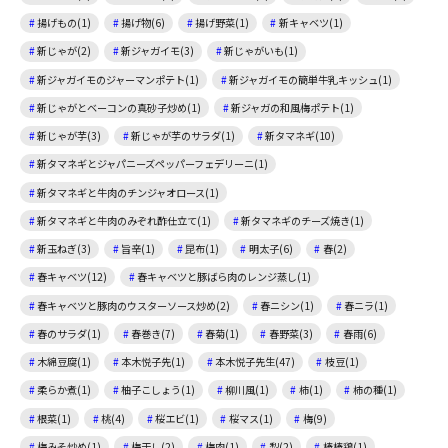
揚げもの(1)
揚げ物(6)
揚げ野菜(1)
新キャベツ(1)
新じゃが(2)
新ジャガイモ(3)
新じゃがいも(1)
新ジャガイモのジャーマンポテト(1)
新ジャガイモの簡単牛乳キッシュ(1)
新じゃがとベーコンの真砂子炒め(1)
新ジャガの和風梅ポテト(1)
新じゃが芋(3)
新じゃが芋のサラダ(1)
新タマネギ(10)
新タマネギとジャパニーズペッパーフェデリーニ(1)
新タマネギと牛肉のチンジャオロース(1)
新タマネギと牛肉のみぞれ酢仕立て(1)
新タマネギのチーズ焼き(1)
新玉ねぎ(3)
旨辛(1)
昆布(1)
明太子(6)
春(2)
春キャベツ(12)
春キャベツと豚ばら肉のレンジ蒸し(1)
春キャベツと豚肉のウスターソース炒め(2)
春ニシン(1)
春ニラ(1)
春のサラダ(1)
春巻き(7)
春菊(1)
春野菜(3)
春雨(6)
木綿豆腐(1)
本木悦子先(1)
本木悦子先生(47)
枝豆(1)
柔らか煮(1)
柚子こしょう(1)
柳川風(1)
柿(1)
柿の種(1)
根菜(1)
桃(4)
桜エビ(1)
桜マス(1)
梅(9)
梅みそ炒め(1)
梅干し(2)
梅肉(1)
梨(2)
棒棒鶏(1)