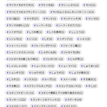
サツマイモのサラダ(1)
サトイモ(8)
サニーレタス(1)
サバ(11)
サバとナスのスパゲッティーニ(1)
サバのムニエルレモンバターソース(1)
サバ缶(3)
サラダ(27)
サンド(1)
サンドイッチ(4)
サンマ(5)
サンマの卵とじ(2)
シーフード(2)
シーフードピラフ(1)
シイタケ(2)
しぐれ煮(1)
しぐれ煮丼(1)
ししとう(2)
シシャモ(1)
シソ(1)
しそ(2)
シチリア(1)
シメジ(3)
シャーベット(1)
ジャーマンポテト(1)
ジャーマン風(1)
シャインマスカット(1)
じゃがいも(8)
ジャガイモ(38)
ジャガイモの巣ごもり卵(1)
ジャガバター(1)
じゃが芋(1)
しゃぶしゃぶ(6)
シュークルート(1)
シューマイ(1)
しゅうまい(2)
シュンギク(2)
ショウガ(3)
しょうが(1)
しょうが焼き(1)
しらす(1)
シラス(1)
スープ(11)
スイーツ(6)
すき焼き(1)
すき煮(1)
スクランブルエッグ(2)
スコップコロッケ(1)
すし(1)
スタッフドピーマン(1)
スタミナ野菜とブリの照り焼きのせ(1)
ズッキーニ(22)
ズッキーニのフリット(1)
ステーキ(14)
ストロガノフ(1)
スナップエンドウ(1)
スパイス(2)