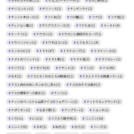
ちゃんちゃん蒸し(1)
チョコレートケーキ(1)
ちらし寿司(1)
チリコンカン(1)
チリソース(1)
チンゲンサイ(2)
チンジャオロース(1)
つくね(3)
つけ麺(1)
ツナ(2)
ツナ缶(1)
ディジョン風(1)
デミグラスソース(3)
てりたま(1)
トースト(4)
ドーナツ(1)
トウガン(1)
トウガンと鶏団子のスープ(1)
トウバンジャン(1)
トウモロコシ(2)
とうもろこし(4)
トッカルビ(1)
トマト(47)
トマトスープ(1)
トマトソース(2)
トマトのリゾット(1)
トマト煮(1)
トマト缶(3)
ドライカレー(1)
ドリア(1)
ナガイモ(6)
ナゲット(3)
ナシ(3)
ナス(49)
なす(2)
ナスとちくわのとろみ酢焼き(1)
ナスとトマトの麻婆ソテー(1)
ナスと肉の炒めレモンおろし添え(1)
ナスのみそマヨ焼き(1)
ナスの野菜チーズ焼き(1)
ナッツ(1)
ナッツのペーストと山菜アイコのフェデリーニ(1)
ナットウエッグサンド(1)
ナポリタン(2)
なまり節(1)
ナンプラー(1)
ニョッキ(1)
ニラ(11)
にら(1)
ニラ入り親子丼(1)
ニンジン(16)
ニンニク(9)
ネギ(1)
ねぎ(2)
のり(2)
ハーブ(2)