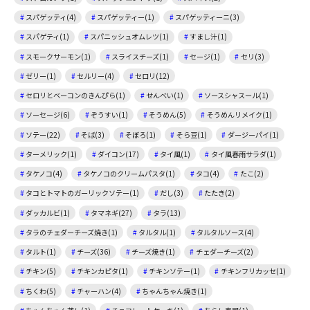
スパゲッティ(4)
スパゲッティー(1)
スパゲッティーニ(3)
スパゲティ(1)
スパニッシュオムレツ(1)
すまし汁(1)
スモークサーモン(1)
スライスチーズ(1)
セージ(1)
セリ(3)
ゼリー(1)
セルリー(4)
セロリ(12)
セロリとベーコンのきんぴら(1)
せんべい(1)
ソースシャスール(1)
ソーセージ(6)
ぞうすい(1)
そうめん(5)
そうめんリメイク(1)
ソテー(22)
そば(3)
そぼろ(1)
そら豆(1)
ダージーパイ(1)
ターメリック(1)
ダイコン(17)
タイ風(1)
タイ風春雨サラダ(1)
タケノコ(4)
タケノコのクリームパスタ(1)
タコ(4)
たこ(2)
タコとトマトのガーリックソテー(1)
だし(3)
たたき(2)
ダッカルビ(1)
タマネギ(27)
タラ(13)
タラのチェダーチーズ焼き(1)
タルタル(1)
タルタルソース(4)
タルト(1)
チーズ(36)
チーズ焼き(1)
チェダーチーズ(2)
チキン(5)
チキンカピタ(1)
チキンソテー(1)
チキンフリカッセ(1)
ちくわ(5)
チャーハン(4)
ちゃんちゃん焼き(1)