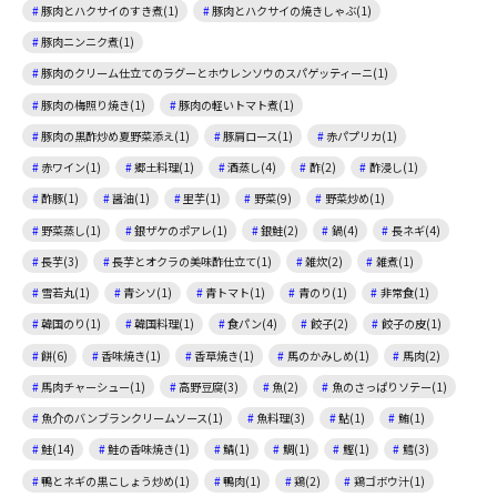
豚肉とハクサイのすき煮(1)
豚肉とハクサイの焼きしゃぶ(1)
豚肉ニンニク煮(1)
豚肉のクリーム仕立てのラグーとホウレンソウのスパゲッティーニ(1)
豚肉の梅照り焼き(1)
豚肉の軽いトマト煮(1)
豚肉の黒酢炒め夏野菜添え(1)
豚肩ロース(1)
赤パプリカ(1)
赤ワイン(1)
郷土料理(1)
酒蒸し(4)
酢(2)
酢浸し(1)
酢豚(1)
醤油(1)
里芋(1)
野菜(9)
野菜炒め(1)
野菜蒸し(1)
銀ザケのポアレ(1)
銀鮭(2)
鍋(4)
長ネギ(4)
長芋(3)
長芋とオクラの美味酢仕立て(1)
雑炊(2)
雑煮(1)
雪若丸(1)
青シソ(1)
青トマト(1)
青のり(1)
非常食(1)
韓国のり(1)
韓国料理(1)
食パン(4)
餃子(2)
餃子の皮(1)
餅(6)
香味焼き(1)
香草焼き(1)
馬のかみしめ(1)
馬肉(2)
馬肉チャーシュー(1)
高野豆腐(3)
魚(2)
魚のさっぱりソテー(1)
魚介のバンブランクリームソース(1)
魚料理(3)
鮎(1)
鮪(1)
鮭(14)
鮭の香味焼き(1)
鯖(1)
鯛(1)
鰹(1)
鱈(3)
鴨とネギの黒こしょう炒め(1)
鴨肉(1)
鶏(2)
鶏ゴボウ汁(1)