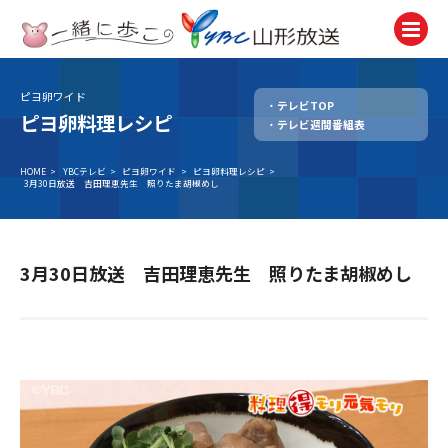
ピヨ卵ワイド
テレビTOP
テレビ
ピヨ卵料理レシピ
テレビ週間番組表
TV
ラジオ
HOME
>
YBCテレビ
>
ピヨ卵ワイド
>
ピヨ卵料理レシピ
>
3月30日放送 吉田理恵先生 照りたま胡椒めし
Radio
ニュース
News
3月30日放送 吉田理恵先生 照りたま胡椒めし
アナウンサー
Announcer
イベント
Event
試写会・プレゼント
Present