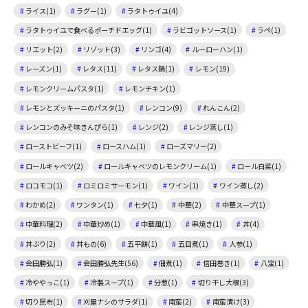
ライス(1)
ラグー(1)
ラタトゥイユ(4)
ラタトゥイユで食べるポーチドエッグ(1)
ラビゴットソース(1)
ラペ(1)
リエット(2)
リゾット(3)
リンゴ(4)
ルーローハン(1)
レーズン(1)
レタス(11)
レタス鍋(1)
レモン(19)
レモンクリームパスタ(1)
レモンチキン(1)
レモンとズッキーニのパスタ(1)
レンコン(9)
れんこん(2)
レンコンのみそ味きんぴら(1)
レンジ(2)
レンジ蒸し(1)
ローストビーフ(1)
ロースハム(1)
ローズマリー(2)
ロールキャベツ(2)
ロールキャベツのレモンクリーム(1)
ロール白菜(1)
ロコモコ(1)
ロミロミサーモン(1)
ワイン(1)
ワイン蒸し(2)
わかめ(2)
ワンタン(1)
七夕(1)
中華(2)
中華スープ(1)
中華料理(2)
中華炒め(1)
中華風(1)
串焼き(1)
丼(4)
丼ぶり(2)
丼もの(6)
五平餅(1)
五目煮(1)
人参(1)
会田勝弘(1)
会田勝弘先生(56)
佃煮(1)
信田巻き(1)
八宝(1)
冷ややっこ(1)
冷製スープ(1)
分葱(1)
切り干し大根(3)
切り昆布(1)
刈屋ナシのサラダ(1)
南蛮(2)
南蛮漬け(3)