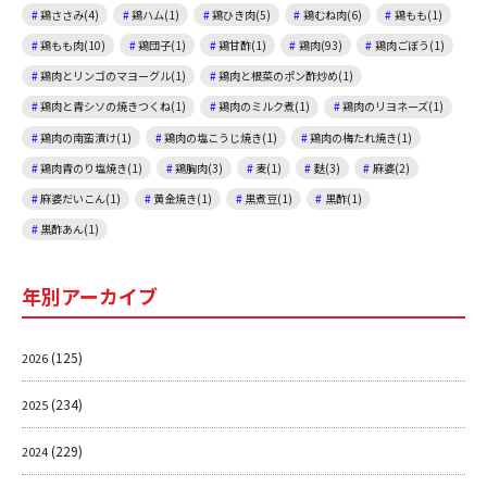
鶏ささみ(4)
鶏ハム(1)
鶏ひき肉(5)
鶏むね肉(6)
鶏もも(1)
鶏もも肉(10)
鶏団子(1)
鶏甘酢(1)
鶏肉(93)
鶏肉ごぼう(1)
鶏肉とリンゴのマヨーグル(1)
鶏肉と根菜のポン酢炒め(1)
鶏肉と青シソの焼きつくね(1)
鶏肉のミルク煮(1)
鶏肉のリヨネーズ(1)
鶏肉の南蛮漬け(1)
鶏肉の塩こうじ焼き(1)
鶏肉の梅たれ焼き(1)
鶏肉青のり塩焼き(1)
鶏胸肉(3)
麦(1)
麩(3)
麻婆(2)
麻婆だいこん(1)
黄金焼き(1)
黒煮豆(1)
黒酢(1)
黒酢あん(1)
年別アーカイブ
(125)
2026
(234)
2025
(229)
2024