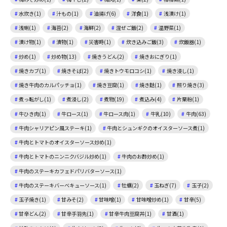
水炊き(1)
汁もの(1)
油揚げ(6)
洋食(1)
浅漬け(1)
浅蜊(1)
海苔(2)
海鮮(2)
混ぜご飯(2)
温野菜(1)
漬け物(1)
漬物(1)
災害時(1)
炊き込みご飯(3)
炊飯器(1)
炒め(1)
炒め物(13)
焼きうどん(2)
焼きおにぎり(1)
焼きカブ(1)
焼きそば(2)
焼きトウモロコシ(1)
焼き浸し(1)
焼き牛肉のカルパッチョ(1)
焼き豆腐(1)
焼き麩(1)
照り焼き(3)
煮っ転がし(1)
煮浸し(2)
煮物(19)
煮込み(4)
片栗粉(1)
牛ひき肉(1)
牛ロース(1)
牛ロース肉(1)
牛乳(10)
牛肉(63)
牛肉シャリアピン風ステーキ(1)
牛肉とシュンギクのオイスターソース煮(1)
牛肉とトマトのオイスターソース炒め(1)
牛肉とトマトのニンニクバジル炒め(1)
牛肉のお酢炒め(1)
牛肉のステーキカフェドパリバターソース(1)
牛肉のステーキバーベキューソース(1)
牡蠣(2)
玉ねぎ(7)
玉子(2)
玉子焼き(1)
甘みそ(2)
甘味噌(1)
甘味噌炒め(1)
甘辛(5)
甘辛どん(2)
甘辛手羽先(1)
甘辛牛肉豆腐丼(1)
甘酒(1)