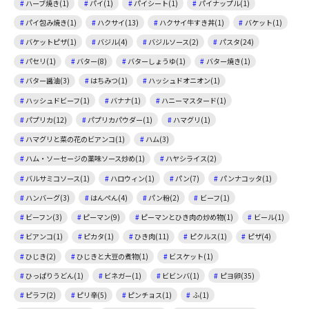
ハーブ焼き(1)
パイ(1)
パイシート(1)
パイナップル(1)
パイ包み焼き(1)
ハクサイ(13)
ハクサイ牛すき丼(1)
バケット(1)
バケットピザ(1)
バジル(4)
バジルソース(2)
パスタ(24)
パセリ(1)
バター(8)
バターしょうゆ(1)
バター焼き(1)
バター醤油(3)
はちみつ(1)
ハッシュドオニオン(1)
ハッシュドビーフ(1)
バナナ(1)
ハニーマスタード(1)
パプリカ(12)
パプリカパウダー(1)
ハマグリ(1)
ハマグリと菜の花のビアンコ(1)
ハム(3)
ハム・ソーセージの薬味ソース炒め(1)
ハヤシライス(2)
バルサミコソース(1)
ハロウィン(1)
パン(7)
パンナコッタ(1)
ハンバーグ(3)
はんぺん(4)
パン粉(2)
ビーフ(1)
ビーフン(3)
ピーマン(9)
ピーマンとひき肉の炒め物(1)
ビール(1)
ビアンコ(1)
ピカタ(1)
ひき肉(11)
ピクルス(1)
ピザ(4)
ひじき(2)
ひじきと大豆の煮物(1)
ビスケット(1)
ひっぱりうどん(1)
ビネガー(1)
ビビンバ(1)
ピヨ卵(35)
ピラフ(2)
ピリ辛(5)
ピンチョス(1)
ふ(1)