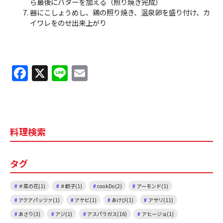
ら最後にバターを加える（照り焼き完成）
器にこしょうめし、鶏の照り焼き、温泉卵を盛り付け、カ
イワレをのせ出来上がり
F
X
Li
E
a
n
m
c
e
ai
e
l
料理検索
b
o
タグ
o
k
＃菜の花(1)
＃餃子(1)
cookDo(2)
アーモンド(1)
アクアパッツァ(1)
アケビ(1)
あけび(1)
アサリ(11)
あさり(3)
アジ(1)
アスパラガス(16)
アヒージョ(1)