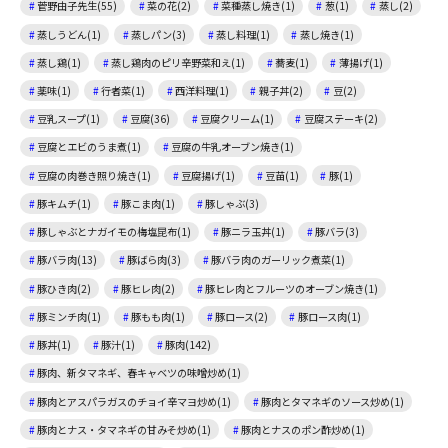
菅野由子先生(55)
菜の花(2)
菜種蒸し焼き(1)
葱(1)
蒸し(2)
蒸しうどん(1)
蒸しパン(3)
蒸し料理(1)
蒸し焼き(1)
蒸し鶏(1)
蒸し鶏肉のピリ辛野菜和え(1)
蕎麦(1)
薄揚げ(1)
薬味(1)
行者菜(1)
西洋料理(1)
親子丼(2)
豆(2)
豆乳スープ(1)
豆腐(36)
豆腐クリーム(1)
豆腐ステーキ(2)
豆腐とエビのうま煮(1)
豆腐の牛乳オーブン焼き(1)
豆腐の肉巻き照り焼き(1)
豆腐揚げ(1)
豆苗(1)
豚(1)
豚キムチ(1)
豚こま肉(1)
豚しゃぶ(3)
豚しゃぶとナガイモの梅塩昆布(1)
豚ニラ玉丼(1)
豚バラ(3)
豚バラ肉(13)
豚ばら肉(3)
豚バラ肉のガーリック煮菜(1)
豚ひき肉(2)
豚ヒレ肉(2)
豚ヒレ肉とフルーツのオーブン焼き(1)
豚ミンチ肉(1)
豚もも肉(1)
豚ロース(2)
豚ロース肉(1)
豚丼(1)
豚汁(1)
豚肉(142)
豚肉、新タマネギ、春キャベツの味噌炒め(1)
豚肉とアスパラガスのチョイ辛マヨ炒め(1)
豚肉とタマネギのソース炒め(1)
豚肉とナス・タマネギの甘みそ炒め(1)
豚肉とナスのポン酢炒め(1)