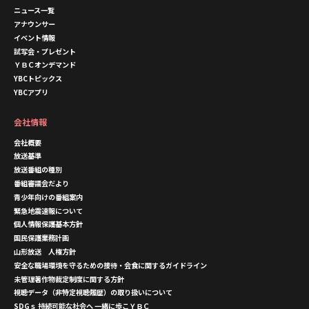
ニュース一覧
アナウンサー
イベント情報
試写会・プレゼント
ＹＢＣオンデマンド
YBCトピックス
YBCアプリ
会社情報
会社概要
放送基準
放送番組の種別
番組審議会だより
青少年向けの番組案内
緊急地震速報について
個人情報保護基本方針
国民保護業務計画
山形放送 人権方針
安全な職場環境を守るための接待・会食に関するガイドライン
未管理著作物裁定制度に関する方針
視聴データ（非特定視聴履歴）の取り扱いについて
SDGｓ 持続可能な社会へ 一緒に歩こＹＢＣ