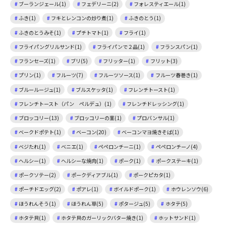
ブーランジェール(1)
フェデリーニ(2)
フォレスティエール(1)
ふき(1)
フキとレンコンの炒り煮(1)
ふきのとう(1)
ふきのとうみそ(1)
プチトマト(1)
フライ(1)
フライパングリルサンド(1)
フライパンで２品(1)
フランスパン(1)
フランセーズ(1)
ブリ(5)
フリッター(1)
フリット(3)
プリン(1)
フルーツ(7)
フルーツソース(1)
フルーツ春巻き(1)
ブルールージュ(1)
ブルスケッタ(1)
フレンチトースト(1)
フレンチトースト（パン ペルデュ）(1)
フレンチドレッシング(1)
ブロッコリー(13)
ブロッコリーの茎(1)
プロバンサル(1)
ベークドポテト(1)
ベーコン(20)
ベーコンマヨ焼きそば(1)
ベジたれ(1)
ベニエ(1)
ペペロンチーニ(1)
ペペロンチーノ(4)
ヘルシー(1)
ヘルシーな焼肉(1)
ポーク(1)
ポークステーキ(1)
ポークソテー(2)
ポークディアブル(1)
ポークピカタ(1)
ポーチドエッグ(2)
ポアレ(1)
ボイルドポーク(1)
ホウレンソウ(6)
ほうれんそう(1)
ほうれん草(5)
ポタージュ(5)
ホタテ(5)
ホタテ貝(1)
ホタテ貝のガーリックバター焼き(1)
ホットサンド(1)