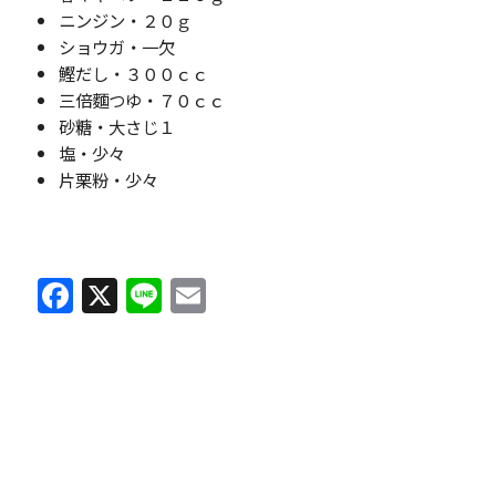
ニンジン・２０ｇ
ショウガ・一欠
鰹だし・３００ｃｃ
三倍麵つゆ・７０ｃｃ
砂糖・大さじ１
塩・少々
片栗粉・少々
F
X
Li
E
a
n
m
c
e
ai
e
l
b
o