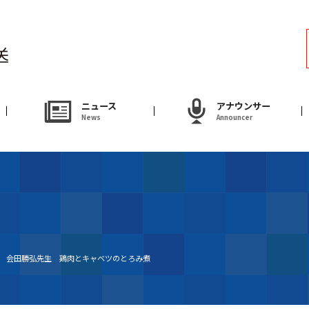
ラジオ
Radio
アナウンサー
ニュース
アナウンサー
News
Announcer
Announcer
試写会・プレゼ
Present
やまがた情熱市場
送 会田勝弘先生 鶏肉とキャベツのとろみ煮