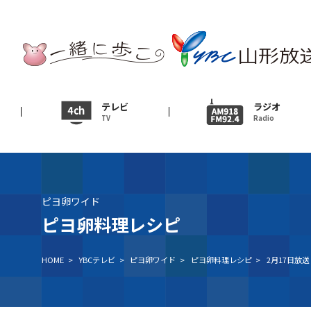
テレビ
TV
ニュース
テレビ
ラジオ
TV
Radio
News
イベント
Event
ピヨ卵ワイド
ＹＢＣオンデマンド
ピヨ卵料理レシピ
HOME
>
YBCテレビ
>
ピヨ卵ワイド
>
ピヨ卵料理レシピ
>
2月17日放