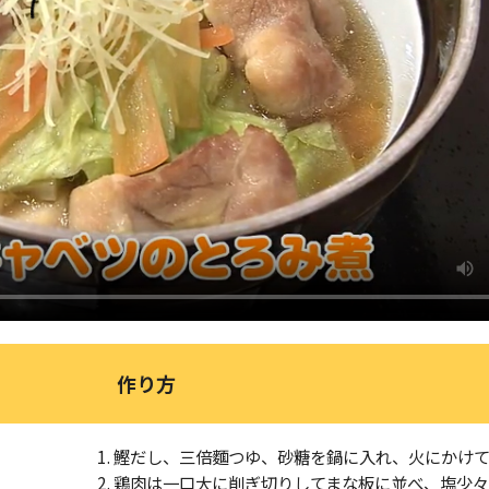
作り方
鰹だし、三倍麵つゆ、砂糖を鍋に入れ、火にかけて
鶏肉は一口大に削ぎ切りしてまな板に並べ、塩少々