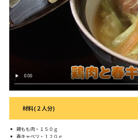
材料(２人分)
鶏もも肉・１５０ｇ
春キャベツ・１２０ｇ