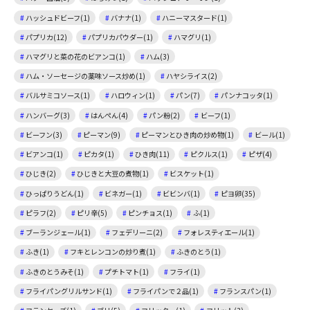
ハッシュドビーフ(1)
バナナ(1)
ハニーマスタード(1)
パプリカ(12)
パプリカパウダー(1)
ハマグリ(1)
ハマグリと菜の花のビアンコ(1)
ハム(3)
ハム・ソーセージの薬味ソース炒め(1)
ハヤシライス(2)
バルサミコソース(1)
ハロウィン(1)
パン(7)
パンナコッタ(1)
ハンバーグ(3)
はんぺん(4)
パン粉(2)
ビーフ(1)
ビーフン(3)
ピーマン(9)
ピーマンとひき肉の炒め物(1)
ビール(1)
ビアンコ(1)
ピカタ(1)
ひき肉(11)
ピクルス(1)
ピザ(4)
ひじき(2)
ひじきと大豆の煮物(1)
ビスケット(1)
ひっぱりうどん(1)
ビネガー(1)
ビビンバ(1)
ピヨ卵(35)
ピラフ(2)
ピリ辛(5)
ピンチョス(1)
ふ(1)
ブーランジェール(1)
フェデリーニ(2)
フォレスティエール(1)
ふき(1)
フキとレンコンの炒り煮(1)
ふきのとう(1)
ふきのとうみそ(1)
プチトマト(1)
フライ(1)
フライパングリルサンド(1)
フライパンで２品(1)
フランスパン(1)