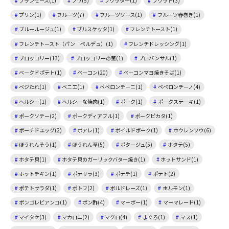
フランセーズ(1)
ブリ(5)
フリッター(1)
フリット(3)
プリン(1)
フルーツ(7)
フルーツソース(1)
フルーツ春巻き(1)
ブルールージュ(1)
ブルスケッタ(1)
フレンチトースト(1)
フレンチトースト（パン ペルデュ）(1)
フレンチドレッシング(1)
ブロッコリー(13)
ブロッコリーの茎(1)
プロバンサル(1)
ベークドポテト(1)
ベーコン(20)
ベーコンマヨ焼きそば(1)
ベジたれ(1)
ベニエ(1)
ペペロンチーニ(1)
ペペロンチーノ(4)
ヘルシー(1)
ヘルシーな焼肉(1)
ポーク(1)
ポークステーキ(1)
ポークソテー(2)
ポークディアブル(1)
ポークピカタ(1)
ポーチドエッグ(2)
ポアレ(1)
ボイルドポーク(1)
ホウレンソウ(6)
ほうれんそう(1)
ほうれん草(5)
ポタージュ(5)
ホタテ(5)
ホタテ貝(1)
ホタテ貝のガーリックバター焼き(1)
ホットサンド(1)
ホットチキン(1)
ポテサラ(3)
ポテチ(1)
ポテト(2)
ポテトサラダ(1)
ポトフ(2)
ボルドレーズ(1)
ホルモン(1)
ボンゴレビアンコ(1)
ポン酢(4)
マーボー(1)
マーマレード(1)
マイタケ(3)
マカロニ(2)
マグロ(4)
まぐろ(1)
マス(1)