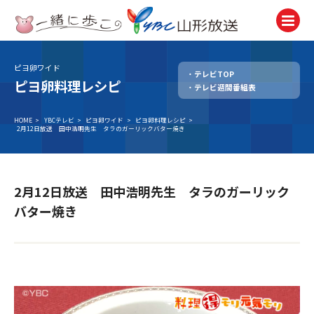
ピヨ卵ワイド
テレビTOP
テレビ
ピヨ卵料理レシピ
テレビ週間番組表
TV
ラジオ
HOME
>
YBCテレビ
>
ピヨ卵ワイド
>
ピヨ卵料理レシピ
>
2月12日放送 田中浩明先生 タラのガーリックバター焼き
Radio
ニュース
News
2月12日放送 田中浩明先生 タラのガーリック
アナウンサー
バター焼き
Announcer
イベント
Event
試写会・プレゼント
Present