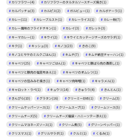
カリフラワー(4)
カリフラワーのタルタルソースチーズ焼き(1)
カルパッチョ(3)
カルピス(2)
ガルビュー(1)
カルボナーラ(1)
カレー(11)
カレーブルスト(1)
カレーライス(1)
カレー粉(7)
カレー風味のフライドチキン(1)
カレイ(3)
ガレット(3)
キーマカレー(1)
キウイ(2)
キウイとカッテージチーズのサラダ(1)
キク(1)
キッシュ(3)
キノコ(23)
きのこ(9)
キノコとサケのミルクごはん(1)
キムチ(7)
キムチ納豆チャーハン(1)
キャベツ(25)
キャベツごはん(1)
キャベツと豚ばら肉の酒蒸し(1)
キャベツと豚肉の塩昆布あえ(1)
キャベツのオムレツ(1)
キャベツの包みみそ焼き(1)
キャベツ肉味噌(1)
キャラメル(1)
キャロット・ラペ(1)
キュウリ(14)
きゅうり(4)
きんとん(1)
きんぴら(10)
グラタン(16)
クリーミー炒め(1)
クリーム(3)
クリームケッパーソース(1)
クリームスープ(1)
クリームソース(5)
クリームチーズ(5)
クリームチーズ福袋・ハニーソテー添え(1)
クリームマヨネーズソース(1)
クリーム煮(5)
グリーンペッパー(1)
クリスマス(1)
グリルサラダ(1)
クルミ(1)
くるみ(1)