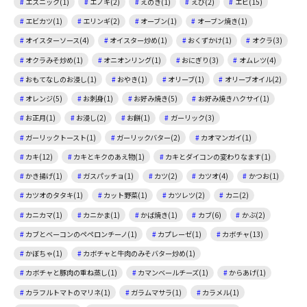
エスニック(1)
エノキ(2)
えのき(1)
えび(2)
エビ(15)
エビカツ(1)
エリンギ(2)
オーブン(1)
オーブン焼き(1)
オイスターソース(4)
オイスター炒め(1)
おくずかけ(1)
オクラ(3)
オクラみそ炒め(1)
オニオンリング(1)
おにぎり(3)
オムレツ(4)
おもてなしのお浸し(1)
おやき(1)
オリーブ(1)
オリーブオイル(2)
オレンジ(5)
お刺身(1)
お好み焼き(5)
お好み焼きハクサイ(1)
お正月(1)
お浸し(2)
お餅(1)
ガーリック(3)
ガーリックトースト(1)
ガーリックバター(2)
カオマンガイ(1)
カキ(12)
カキとキクのあえ物(1)
カキとダイコンの変わりなます(1)
かき揚げ(1)
ガスパッチョ(1)
カツ(2)
カツオ(4)
かつお(1)
カツオのタタキ(1)
カット野菜(1)
カツレツ(2)
カニ(2)
カニカマ(1)
カニかま(1)
かば焼き(1)
カブ(6)
かぶ(2)
カブとベーコンのペペロンチーノ(1)
カプレーゼ(1)
カボチャ(13)
かぼちゃ(1)
カボチャと牛肉のみそバター炒め(1)
カボチャと豚肉の重ね蒸し(1)
カマンベールチーズ(1)
からあげ(1)
カラフルトマトのマリネ(1)
ガラムマサラ(1)
カラメル(1)