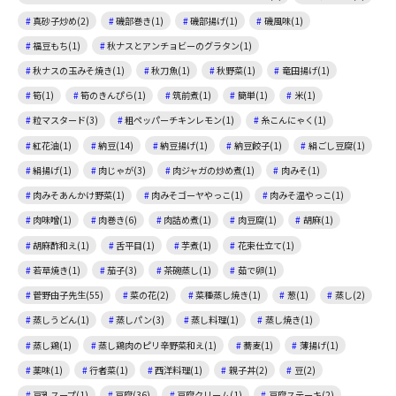
真砂子炒め(2)
磯部巻き(1)
磯部揚げ(1)
磯風味(1)
福豆もち(1)
秋ナスとアンチョビーのグラタン(1)
秋ナスの玉みそ焼き(1)
秋刀魚(1)
秋野菜(1)
竜田揚げ(1)
筍(1)
筍のきんぴら(1)
筑前煮(1)
簡単(1)
米(1)
粒マスタード(3)
粗ペッパーチキンレモン(1)
糸こんにゃく(1)
紅花油(1)
納豆(14)
納豆揚げ(1)
納豆餃子(1)
絹ごし豆腐(1)
絹揚げ(1)
肉じゃが(3)
肉ジャガの炒め煮(1)
肉みそ(1)
肉みそあんかけ野菜(1)
肉みそゴーヤやっこ(1)
肉みそ温やっこ(1)
肉味噌(1)
肉巻き(6)
肉詰め煮(1)
肉豆腐(1)
胡麻(1)
胡麻酢和え(1)
舌平目(1)
芋煮(1)
花束仕立て(1)
若草焼き(1)
茄子(3)
茶碗蒸し(1)
茹で卵(1)
菅野由子先生(55)
菜の花(2)
菜種蒸し焼き(1)
葱(1)
蒸し(2)
蒸しうどん(1)
蒸しパン(3)
蒸し料理(1)
蒸し焼き(1)
蒸し鶏(1)
蒸し鶏肉のピリ辛野菜和え(1)
蕎麦(1)
薄揚げ(1)
薬味(1)
行者菜(1)
西洋料理(1)
親子丼(2)
豆(2)
豆乳スープ(1)
豆腐(36)
豆腐クリーム(1)
豆腐ステーキ(2)