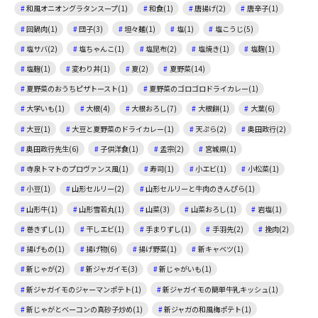
和風オニオングラタンスープ(1)
和食(1)
唐揚げ(2)
唐辛子(1)
回鍋肉(1)
団子(3)
坦々麺(1)
塩(1)
塩こうじ(5)
塩サバ(2)
塩ちゃんこ(1)
塩昆布(2)
塩焼き(1)
塩麴(1)
塩麹(1)
変わり丼(1)
夏(2)
夏野菜(14)
夏野菜のおうちピザトースト(1)
夏野菜のゴロゴロドライカレー(1)
大学いも(1)
大根(4)
大根おろし(7)
大根餅(1)
大葉(6)
大豆(1)
大豆と夏野菜のドライカレー(1)
天ぷら(2)
奥田政行(2)
奥田政行先生(6)
子供洋食(1)
孟宗(2)
宮城県(1)
寺泉トマトのプロヴァンス風(1)
寿司(1)
小エビ(1)
小松菜(1)
小豆(1)
山形セルリー(2)
山形セルリーと牛肉のきんぴら(1)
山形牛(1)
山形雪若丸(1)
山菜(3)
山菜おろし(1)
岩塩(1)
巻きずし(1)
干しエビ(1)
手まりずし(1)
手羽先(2)
挽肉(2)
揚げもの(1)
揚げ物(6)
揚げ野菜(1)
新キャベツ(1)
新じゃが(2)
新ジャガイモ(3)
新じゃがいも(1)
新ジャガイモのジャーマンポテト(1)
新ジャガイモの簡単牛乳キッシュ(1)
新じゃがとベーコンの真砂子炒め(1)
新ジャガの和風梅ポテト(1)