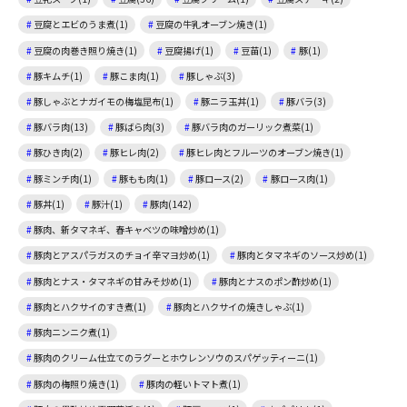
豆腐とエビのうま煮(1)
豆腐の牛乳オーブン焼き(1)
豆腐の肉巻き照り焼き(1)
豆腐揚げ(1)
豆苗(1)
豚(1)
豚キムチ(1)
豚こま肉(1)
豚しゃぶ(3)
豚しゃぶとナガイモの梅塩昆布(1)
豚ニラ玉丼(1)
豚バラ(3)
豚バラ肉(13)
豚ばら肉(3)
豚バラ肉のガーリック煮菜(1)
豚ひき肉(2)
豚ヒレ肉(2)
豚ヒレ肉とフルーツのオーブン焼き(1)
豚ミンチ肉(1)
豚もも肉(1)
豚ロース(2)
豚ロース肉(1)
豚丼(1)
豚汁(1)
豚肉(142)
豚肉、新タマネギ、春キャベツの味噌炒め(1)
豚肉とアスパラガスのチョイ辛マヨ炒め(1)
豚肉とタマネギのソース炒め(1)
豚肉とナス・タマネギの甘みそ炒め(1)
豚肉とナスのポン酢炒め(1)
豚肉とハクサイのすき煮(1)
豚肉とハクサイの焼きしゃぶ(1)
豚肉ニンニク煮(1)
豚肉のクリーム仕立てのラグーとホウレンソウのスパゲッティーニ(1)
豚肉の梅照り焼き(1)
豚肉の軽いトマト煮(1)