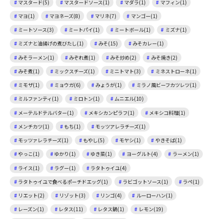
マスタード(5)
マスタードソース(1)
マダラ(1)
マフィン(1)
マヨ(1)
マヨネーズ(8)
マリネ(7)
マンゴー(1)
ミートソース(3)
ミートパイ(1)
ミートボール(1)
ミズナ(1)
ミズナと油揚げの煮びたし(1)
みそ(15)
みそカレー(1)
みそラーメン(1)
みぞれ煮(1)
みそ炒め(2)
みそ焼き(2)
みそ煮(1)
ミックスチーズ(1)
ミニトマト(3)
ミネストローネ(1)
ミモザ(1)
ミョウガ(6)
みょうが(1)
ミラノ風ビーフカツレツ(1)
ミルファンティ(1)
ミロトン(1)
ムニエル(10)
メーテルドテルバター(1)
メキシカンピラフ(1)
メキシコ料理(1)
メンチカツ(1)
もち(1)
モッツアレラチーズ(1)
モッツァレラチーズ(1)
もやし(5)
モヤシ(1)
やきそば(1)
やっこ(1)
ゆかり(1)
ゆき菜(1)
ヨーグルト(4)
ラーメン(1)
ライス(1)
ラグー(1)
ラタトゥイユ(4)
ラタトゥイユで食べるポーチドエッグ(1)
ラビゴットソース(1)
ラペ(1)
リエット(2)
リゾット(3)
リンゴ(4)
ルーローハン(1)
レーズン(1)
レタス(11)
レタス鍋(1)
レモン(19)