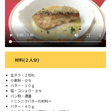
ＹＢＣオンデマンド
やまがた情熱市場
材料(２人分)
生タラ・２切れ
小麦粉・少々
バター・１０ｇ
塩・コショウ・少々
パン粉・適量
＝ニンニクバターの材料＝
バター・４０ｇ