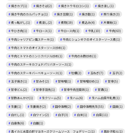
焼きカブ(1)
焼きそば(2)
焼きトウモロコシ(1)
焼き浸し(1)
焼き牛肉のカルパッチョ(1)
焼き豆腐(1)
焼き麩(1)
照り焼き(3)
煮っ転がし(1)
煮浸し(2)
煮物(19)
煮込み(4)
片栗粉(1)
牛ひき肉(1)
牛ロース(1)
牛ロース肉(1)
牛乳(10)
牛肉(63)
牛肉シャリアピン風ステーキ(1)
牛肉とシュンギクのオイスターソース煮(1)
牛肉とトマトのオイスターソース炒め(1)
牛肉とトマトのニンニクバジル炒め(1)
牛肉のお酢炒め(1)
牛肉のステーキカフェドパリバターソース(1)
牛肉のステーキバーベキューソース(1)
牡蠣(2)
玉ねぎ(7)
玉子(2)
玉子焼き(1)
甘みそ(2)
甘味噌(1)
甘味噌炒め(1)
甘辛(5)
甘辛どん(2)
甘辛手羽先(1)
甘辛牛肉豆腐丼(1)
甘酒(1)
甘酢あんかけ(1)
生クリーム(5)
生ハム(6)
生ハム白菜牛乳煮(1)
生姜(1)
生姜焼き(2)
田中浩明(2)
田中浩明先生(55)
田楽(1)
白だし(1)
白ワイン(2)
白子(3)
白米(1)
白菜(11)
白身魚(6)
白飯(1)
真イカと水菜の肝マヨネーズクリームソース フェデリーニ(1)
真砂子和え(1)