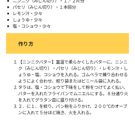
ニンニク（みじん切り）・１／２片分
パセリ（みじん切り）・１本弱分
レモン汁・少々
しょうゆ・少々
塩・コショウ・少々
作り方
【ニンニクバター】室温で柔らかくしたバターに、ニンニ
ク（みじん切り）・パセリ（みじん切り）・レモン汁・し
ょうゆ・塩、コショウを入れる。ゴムベラで練り合わせる
ようによく合わせ、絞り袋またはビニール袋に入れる。
タラは、塩・コショウで下味をして粉をつけてよく払い、
バターを入れたフライパンでムニエルにする。８分通り火
を入れてグラタン皿に盛り付ける。
２．に１．を絞り、パン粉をふりかけ、２００℃のオーブ
ンに入れて５分ほど焼き、火を入れる。