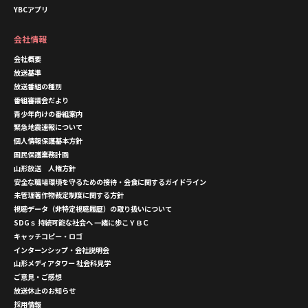
YBCアプリ
会社情報
会社概要
放送基準
放送番組の種別
番組審議会だより
青少年向けの番組案内
緊急地震速報について
個人情報保護基本方針
国民保護業務計画
山形放送 人権方針
安全な職場環境を守るための接待・会食に関するガイドライン
未管理著作物裁定制度に関する方針
視聴データ（非特定視聴履歴）の取り扱いについて
SDGｓ 持続可能な社会へ 一緒に歩こＹＢＣ
キャッチコピー・ロゴ
インターンシップ・会社説明会
山形メディアタワー 社会科見学
ご意見・ご感想
放送休止のお知らせ
採用情報