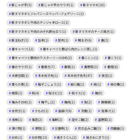
新じゃが芋(3)
新じゃが芋のサラダ(1)
新タマネギ(10)
新タマネギとジャパニーズペッパーフェデリーニ(1)
新タマネギと牛肉のチンジャオロース(1)
新タマネギと牛肉のみぞれ酢仕立て(1)
新タマネギのチーズ焼き(1)
新玉ねぎ(3)
旨辛(1)
昆布(1)
明太子(6)
春(2)
春キャベツ(12)
春キャベツと豚ばら肉のレンジ蒸し(1)
春キャベツと豚肉のウスターソース炒め(2)
春ニシン(1)
春ニラ(1)
春のサラダ(1)
春巻き(7)
春菊(1)
春野菜(3)
春雨(6)
木綿豆腐(1)
本木悦子先(1)
本木悦子先生(47)
枝豆(1)
柔らか煮(1)
柚子こしょう(1)
柳川風(1)
柿(1)
柿の種(1)
根菜(1)
桃(4)
桜エビ(1)
桜マス(1)
梅(9)
梅みそ炒め(1)
梅干し(2)
梅肉(1)
梨(2)
棒棒鶏(1)
水炊き(1)
汁もの(1)
油揚げ(6)
洋食(1)
浅漬け(1)
浅蜊(1)
海苔(2)
海鮮(2)
混ぜご飯(2)
温野菜(1)
漬け物(1)
漬物(1)
災害時(1)
炊き込みご飯(3)
炊飯器(1)
炒め(1)
炒め物(13)
焼きうどん(2)
焼きおにぎり(1)