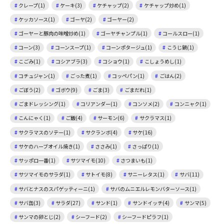
クレープ(1)
ケーキ(3)
ケチャップ(2)
ケチャップ炒め(1)
ケッカソース(1)
ゴーヤ(2)
ゴーヤー(2)
ゴーヤーと豚肉の味噌炒め(1)
ゴーヤチャンプル(1)
コールスロー(1)
コーン(3)
コーンスープ(1)
コーンポタージュ(1)
こうじ鍋(1)
こごみ(1)
コシアブラ(3)
コショウ(1)
こしょうめし(1)
コチュジャン(1)
ごった煮(1)
コッペパン(1)
ごはん(2)
ごぼう(2)
ゴボウ(9)
ごま(3)
ごまだれ(1)
ごまドレッシング(1)
コリアンダー(1)
コンソメ(2)
コンニャク(1)
こんにゃく(1)
ご飯(4)
サーモン(6)
サクラマス(1)
サクラマスのソテー(1)
サクランボ(4)
サケ(16)
サケのハーブオイル焼き(1)
ささみ(1)
さっぱり(1)
サッポロ一番(1)
サツマイモ(10)
さつまいも(1)
サツマイモのサラダ(1)
サトイモ(8)
サニーレタス(1)
サバ(11)
サバとナスのスパゲッティーニ(1)
サバのムニエルレモンバターソース(1)
サバ缶(3)
サラダ(27)
サンド(1)
サンドイッチ(4)
サンマ(5)
サンマの卵とじ(2)
シーフード(2)
シーフードピラフ(1)