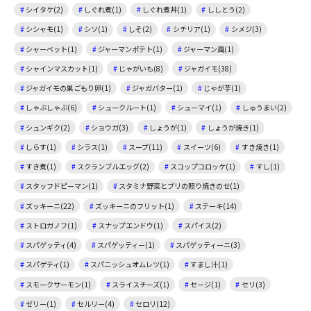
シイタケ(2)
しぐれ煮(1)
しぐれ煮丼(1)
ししとう(2)
シシャモ(1)
シソ(1)
しそ(2)
シチリア(1)
シメジ(3)
シャーベット(1)
ジャーマンポテト(1)
ジャーマン風(1)
シャインマスカット(1)
じゃがいも(8)
ジャガイモ(38)
ジャガイモの巣ごもり卵(1)
ジャガバター(1)
じゃが芋(1)
しゃぶしゃぶ(6)
シュークルート(1)
シューマイ(1)
しゅうまい(2)
シュンギク(2)
ショウガ(3)
しょうが(1)
しょうが焼き(1)
しらす(1)
シラス(1)
スープ(11)
スイーツ(6)
すき焼き(1)
すき煮(1)
スクランブルエッグ(2)
スコップコロッケ(1)
すし(1)
スタッフドピーマン(1)
スタミナ野菜とブリの照り焼きのせ(1)
ズッキーニ(22)
ズッキーニのフリット(1)
ステーキ(14)
ストロガノフ(1)
スナップエンドウ(1)
スパイス(2)
スパゲッティ(4)
スパゲッティー(1)
スパゲッティーニ(3)
スパゲティ(1)
スパニッシュオムレツ(1)
すまし汁(1)
スモークサーモン(1)
スライスチーズ(1)
セージ(1)
セリ(3)
ゼリー(1)
セルリー(4)
セロリ(12)