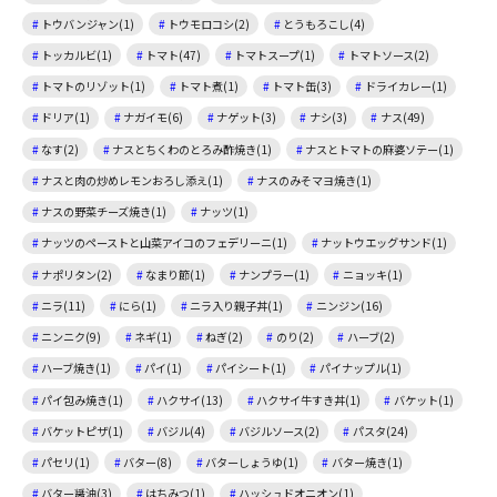
トウバンジャン(1)
トウモロコシ(2)
とうもろこし(4)
トッカルビ(1)
トマト(47)
トマトスープ(1)
トマトソース(2)
トマトのリゾット(1)
トマト煮(1)
トマト缶(3)
ドライカレー(1)
ドリア(1)
ナガイモ(6)
ナゲット(3)
ナシ(3)
ナス(49)
なす(2)
ナスとちくわのとろみ酢焼き(1)
ナスとトマトの麻婆ソテー(1)
ナスと肉の炒めレモンおろし添え(1)
ナスのみそマヨ焼き(1)
ナスの野菜チーズ焼き(1)
ナッツ(1)
ナッツのペーストと山菜アイコのフェデリーニ(1)
ナットウエッグサンド(1)
ナポリタン(2)
なまり節(1)
ナンプラー(1)
ニョッキ(1)
ニラ(11)
にら(1)
ニラ入り親子丼(1)
ニンジン(16)
ニンニク(9)
ネギ(1)
ねぎ(2)
のり(2)
ハーブ(2)
ハーブ焼き(1)
パイ(1)
パイシート(1)
パイナップル(1)
パイ包み焼き(1)
ハクサイ(13)
ハクサイ牛すき丼(1)
バケット(1)
バケットピザ(1)
バジル(4)
バジルソース(2)
パスタ(24)
パセリ(1)
バター(8)
バターしょうゆ(1)
バター焼き(1)
バター醤油(3)
はちみつ(1)
ハッシュドオニオン(1)