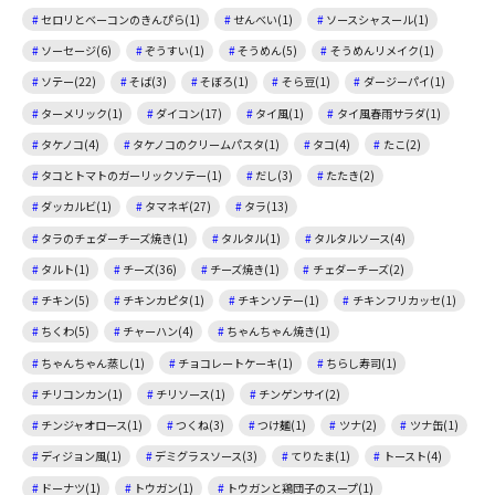
セロリとベーコンのきんぴら(1)
せんべい(1)
ソースシャスール(1)
ソーセージ(6)
ぞうすい(1)
そうめん(5)
そうめんリメイク(1)
ソテー(22)
そば(3)
そぼろ(1)
そら豆(1)
ダージーパイ(1)
ターメリック(1)
ダイコン(17)
タイ風(1)
タイ風春雨サラダ(1)
タケノコ(4)
タケノコのクリームパスタ(1)
タコ(4)
たこ(2)
タコとトマトのガーリックソテー(1)
だし(3)
たたき(2)
ダッカルビ(1)
タマネギ(27)
タラ(13)
タラのチェダーチーズ焼き(1)
タルタル(1)
タルタルソース(4)
タルト(1)
チーズ(36)
チーズ焼き(1)
チェダーチーズ(2)
チキン(5)
チキンカピタ(1)
チキンソテー(1)
チキンフリカッセ(1)
ちくわ(5)
チャーハン(4)
ちゃんちゃん焼き(1)
ちゃんちゃん蒸し(1)
チョコレートケーキ(1)
ちらし寿司(1)
チリコンカン(1)
チリソース(1)
チンゲンサイ(2)
チンジャオロース(1)
つくね(3)
つけ麺(1)
ツナ(2)
ツナ缶(1)
ディジョン風(1)
デミグラスソース(3)
てりたま(1)
トースト(4)
ドーナツ(1)
トウガン(1)
トウガンと鶏団子のスープ(1)