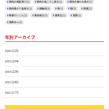
鶏肉の南蛮漬け(1)
鶏肉の塩こうじ焼き(1)
鶏肉の梅たれ焼き(1)
鶏肉青のり塩焼き(1)
鶏胸肉(3)
麦(1)
麩(3)
麻婆(2)
麻婆だいこん(1)
黄金焼き(1)
黒煮豆(1)
黒酢(1)
黒酢あん(1)
年別アーカイブ
(125)
2026
(234)
2025
(229)
2024
(241)
2023
(177)
2022