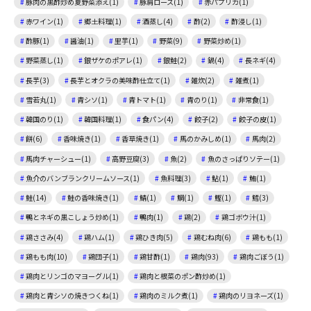
豚肉の黒酢炒め夏野菜添え(1)
豚肩ロース(1)
赤パプリカ(1)
赤ワイン(1)
郷土料理(1)
酒蒸し(4)
酢(2)
酢浸し(1)
酢豚(1)
醤油(1)
里芋(1)
野菜(9)
野菜炒め(1)
野菜蒸し(1)
銀ザケのポアレ(1)
銀鮭(2)
鍋(4)
長ネギ(4)
長芋(3)
長芋とオクラの美味酢仕立て(1)
雑炊(2)
雑煮(1)
雪若丸(1)
青シソ(1)
青トマト(1)
青のり(1)
非常食(1)
韓国のり(1)
韓国料理(1)
食パン(4)
餃子(2)
餃子の皮(1)
餅(6)
香味焼き(1)
香草焼き(1)
馬のかみしめ(1)
馬肉(2)
馬肉チャーシュー(1)
高野豆腐(3)
魚(2)
魚のさっぱりソテー(1)
魚介のバンブランクリームソース(1)
魚料理(3)
鮎(1)
鮪(1)
鮭(14)
鮭の香味焼き(1)
鯖(1)
鯛(1)
鰹(1)
鱈(3)
鴨とネギの黒こしょう炒め(1)
鴨肉(1)
鶏(2)
鶏ゴボウ汁(1)
鶏ささみ(4)
鶏ハム(1)
鶏ひき肉(5)
鶏むね肉(6)
鶏もも(1)
鶏もも肉(10)
鶏団子(1)
鶏甘酢(1)
鶏肉(93)
鶏肉ごぼう(1)
鶏肉とリンゴのマヨーグル(1)
鶏肉と根菜のポン酢炒め(1)
鶏肉と青シソの焼きつくね(1)
鶏肉のミルク煮(1)
鶏肉のリヨネーズ(1)