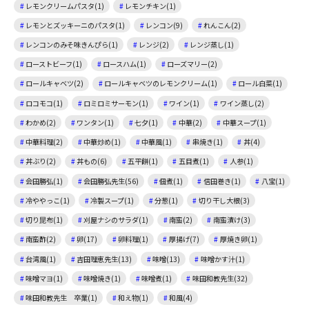
レモンクリームパスタ(1)
レモンチキン(1)
レモンとズッキーニのパスタ(1)
レンコン(9)
れんこん(2)
レンコンのみそ味きんぴら(1)
レンジ(2)
レンジ蒸し(1)
ローストビーフ(1)
ロースハム(1)
ローズマリー(2)
ロールキャベツ(2)
ロールキャベツのレモンクリーム(1)
ロール白菜(1)
ロコモコ(1)
ロミロミサーモン(1)
ワイン(1)
ワイン蒸し(2)
わかめ(2)
ワンタン(1)
七夕(1)
中華(2)
中華スープ(1)
中華料理(2)
中華炒め(1)
中華風(1)
串焼き(1)
丼(4)
丼ぶり(2)
丼もの(6)
五平餅(1)
五目煮(1)
人参(1)
会田勝弘(1)
会田勝弘先生(56)
佃煮(1)
信田巻き(1)
八宝(1)
冷ややっこ(1)
冷製スープ(1)
分葱(1)
切り干し大根(3)
切り昆布(1)
刈屋ナシのサラダ(1)
南蛮(2)
南蛮漬け(3)
南蛮酢(2)
卵(17)
卵料理(1)
厚揚げ(7)
厚焼き卵(1)
台湾風(1)
吉田理恵先生(13)
味噌(13)
味噌かす汁(1)
味噌マヨ(1)
味噌焼き(1)
味噌煮(1)
味田和教先生(32)
味田和教先生 卒業(1)
和え物(1)
和風(4)