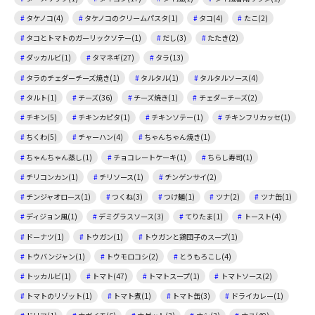
タケノコ(4)
タケノコのクリームパスタ(1)
タコ(4)
たこ(2)
タコとトマトのガーリックソテー(1)
だし(3)
たたき(2)
ダッカルビ(1)
タマネギ(27)
タラ(13)
タラのチェダーチーズ焼き(1)
タルタル(1)
タルタルソース(4)
タルト(1)
チーズ(36)
チーズ焼き(1)
チェダーチーズ(2)
チキン(5)
チキンカピタ(1)
チキンソテー(1)
チキンフリカッセ(1)
ちくわ(5)
チャーハン(4)
ちゃんちゃん焼き(1)
ちゃんちゃん蒸し(1)
チョコレートケーキ(1)
ちらし寿司(1)
チリコンカン(1)
チリソース(1)
チンゲンサイ(2)
チンジャオロース(1)
つくね(3)
つけ麺(1)
ツナ(2)
ツナ缶(1)
ディジョン風(1)
デミグラスソース(3)
てりたま(1)
トースト(4)
ドーナツ(1)
トウガン(1)
トウガンと鶏団子のスープ(1)
トウバンジャン(1)
トウモロコシ(2)
とうもろこし(4)
トッカルビ(1)
トマト(47)
トマトスープ(1)
トマトソース(2)
トマトのリゾット(1)
トマト煮(1)
トマト缶(3)
ドライカレー(1)