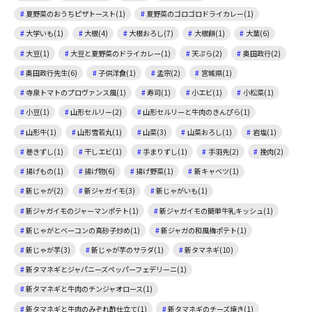
夏野菜のおうちピザトースト(1)
夏野菜のゴロゴロドライカレー(1)
大学いも(1)
大根(4)
大根おろし(7)
大根餅(1)
大葉(6)
大豆(1)
大豆と夏野菜のドライカレー(1)
天ぷら(2)
奥田政行(2)
奥田政行先生(6)
子供洋食(1)
孟宗(2)
宮城県(1)
寺泉トマトのプロヴァンス風(1)
寿司(1)
小エビ(1)
小松菜(1)
小豆(1)
山形セルリー(2)
山形セルリーと牛肉のきんぴら(1)
山形牛(1)
山形雪若丸(1)
山菜(3)
山菜おろし(1)
岩塩(1)
巻きずし(1)
干しエビ(1)
手まりずし(1)
手羽先(2)
挽肉(2)
揚げもの(1)
揚げ物(6)
揚げ野菜(1)
新キャベツ(1)
新じゃが(2)
新ジャガイモ(3)
新じゃがいも(1)
新ジャガイモのジャーマンポテト(1)
新ジャガイモの簡単牛乳キッシュ(1)
新じゃがとベーコンの真砂子炒め(1)
新ジャガの和風梅ポテト(1)
新じゃが芋(3)
新じゃが芋のサラダ(1)
新タマネギ(10)
新タマネギとジャパニーズペッパーフェデリーニ(1)
新タマネギと牛肉のチンジャオロース(1)
新タマネギと牛肉のみぞれ酢仕立て(1)
新タマネギのチーズ焼き(1)