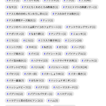
ドリア(1)
ナガイモ(6)
ナゲット(3)
ナシ(3)
ナス(49)
なす(2)
ナスとちくわのとろみ酢焼き(1)
ナスとトマトの麻婆ソテー(1)
ナスと肉の炒めレモンおろし添え(1)
ナスのみそマヨ焼き(1)
ナスの野菜チーズ焼き(1)
ナッツ(1)
ナッツのペーストと山菜アイコのフェデリーニ(1)
ナットウエッグサンド(1)
ナポリタン(2)
なまり節(1)
ナンプラー(1)
ニョッキ(1)
ニラ(11)
にら(1)
ニラ入り親子丼(1)
ニンジン(16)
ニンニク(9)
ネギ(1)
ねぎ(2)
のり(2)
ハーブ(2)
ハーブ焼き(1)
パイ(1)
パイシート(1)
パイナップル(1)
パイ包み焼き(1)
ハクサイ(13)
ハクサイ牛すき丼(1)
バケット(1)
バケットピザ(1)
バジル(4)
バジルソース(2)
パスタ(24)
パセリ(1)
バター(8)
バターしょうゆ(1)
バター焼き(1)
バター醤油(3)
はちみつ(1)
ハッシュドオニオン(1)
ハッシュドビーフ(1)
バナナ(1)
ハニーマスタード(1)
パプリカ(12)
パプリカパウダー(1)
ハマグリ(1)
ハマグリと菜の花のビアンコ(1)
ハム(3)