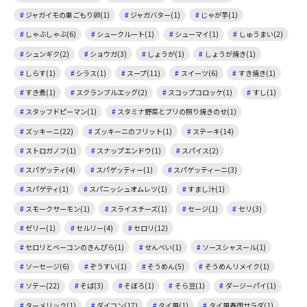
ジャガイモの巣ごもり卵(1)
ジャガバター(1)
じゃが芋(1)
しゃぶしゃぶ(6)
シュークルート(1)
シューマイ(1)
しゅうまい(2)
シュンギク(2)
ショウガ(3)
しょうが(1)
しょうが焼き(1)
しらす(1)
シラス(1)
スープ(11)
スイーツ(6)
すき焼き(1)
すき煮(1)
スクランブルエッグ(2)
スコップコロッケ(1)
すし(1)
スタッフドピーマン(1)
スタミナ野菜とブリの照り焼きのせ(1)
ズッキーニ(22)
ズッキーニのフリット(1)
ステーキ(14)
ストロガノフ(1)
スナップエンドウ(1)
スパイス(2)
スパゲッティ(4)
スパゲッティー(1)
スパゲッティーニ(3)
スパゲティ(1)
スパニッシュオムレツ(1)
すまし汁(1)
スモークサーモン(1)
スライスチーズ(1)
セージ(1)
セリ(3)
ゼリー(1)
セルリー(4)
セロリ(12)
セロリとベーコンのきんぴら(1)
せんべい(1)
ソースシャスール(1)
ソーセージ(6)
ぞうすい(1)
そうめん(5)
そうめんリメイク(1)
ソテー(22)
そば(3)
そぼろ(1)
そら豆(1)
ダージーパイ(1)
ターメリック(1)
ダイコン(17)
タイ風(1)
タイ風春雨サラダ(1)