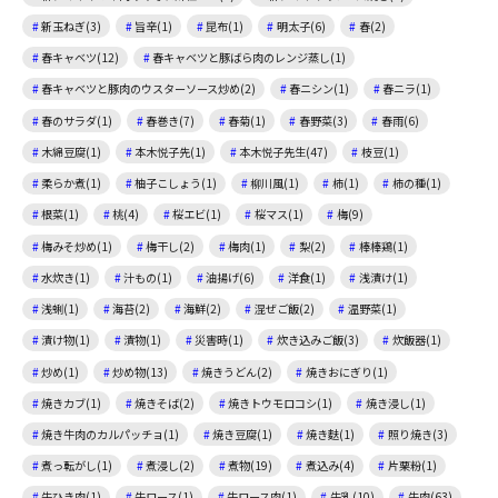
新玉ねぎ(3)
旨辛(1)
昆布(1)
明太子(6)
春(2)
春キャベツ(12)
春キャベツと豚ばら肉のレンジ蒸し(1)
春キャベツと豚肉のウスターソース炒め(2)
春ニシン(1)
春ニラ(1)
春のサラダ(1)
春巻き(7)
春菊(1)
春野菜(3)
春雨(6)
木綿豆腐(1)
本木悦子先(1)
本木悦子先生(47)
枝豆(1)
柔らか煮(1)
柚子こしょう(1)
柳川風(1)
柿(1)
柿の種(1)
根菜(1)
桃(4)
桜エビ(1)
桜マス(1)
梅(9)
梅みそ炒め(1)
梅干し(2)
梅肉(1)
梨(2)
棒棒鶏(1)
水炊き(1)
汁もの(1)
油揚げ(6)
洋食(1)
浅漬け(1)
浅蜊(1)
海苔(2)
海鮮(2)
混ぜご飯(2)
温野菜(1)
漬け物(1)
漬物(1)
災害時(1)
炊き込みご飯(3)
炊飯器(1)
炒め(1)
炒め物(13)
焼きうどん(2)
焼きおにぎり(1)
焼きカブ(1)
焼きそば(2)
焼きトウモロコシ(1)
焼き浸し(1)
焼き牛肉のカルパッチョ(1)
焼き豆腐(1)
焼き麩(1)
照り焼き(3)
煮っ転がし(1)
煮浸し(2)
煮物(19)
煮込み(4)
片栗粉(1)
牛ひき肉(1)
牛ロース(1)
牛ロース肉(1)
牛乳(10)
牛肉(63)