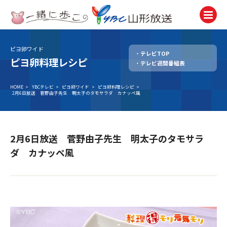
ピヨ卵ワイド
テレビTOP
テレビ
ピヨ卵料理レシピ
テレビ週間番組表
TV
ラジオ
HOME
>
YBCテレビ
>
ピヨ卵ワイド
>
ピヨ卵料理レシピ
>
2月6日放送 菅野由子先生 明太子のタモサラダ カナッペ風
Radio
ニュース
News
2月6日放送 菅野由子先生 明太子のタモサラ
アナウンサー
ダ カナッペ風
Announcer
イベント
Event
試写会・プレゼント
Present