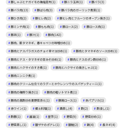
豚しゃぶとナガイモの梅塩昆布(1)
豚ニラ玉丼(1)
豚バラ(3)
豚バラ肉(13)
豚ばら肉(3)
豚バラ肉のガーリック煮菜(1)
豚ひき肉(2)
豚ヒレ肉(2)
豚ヒレ肉とフルーツのオーブン焼き(1)
豚ミンチ肉(1)
豚もも肉(1)
豚ロース(2)
豚ロース肉(1)
豚丼(1)
豚汁(1)
豚肉(142)
豚肉、新タマネギ、春キャベツの味噌炒め(1)
豚肉とアスパラガスのチョイ辛マヨ炒め(1)
豚肉とタマネギのソース炒め(1)
豚肉とナス・タマネギの甘みそ炒め(1)
豚肉とナスのポン酢炒め(1)
豚肉とハクサイのすき煮(1)
豚肉とハクサイの焼きしゃぶ(1)
豚肉ニンニク煮(1)
豚肉のクリーム仕立てのラグーとホウレンソウのスパゲッティーニ(1)
豚肉の梅照り焼き(1)
豚肉の軽いトマト煮(1)
豚肉の黒酢炒め夏野菜添え(1)
豚肩ロース(1)
赤パプリカ(1)
赤ワイン(1)
郷土料理(1)
酒蒸し(4)
酢(2)
酢浸し(1)
酢豚(1)
醤油(1)
里芋(1)
野菜(9)
野菜炒め(1)
野菜蒸し(1)
銀ザケのポアレ(1)
銀鮭(2)
鍋(4)
長ネギ(4)