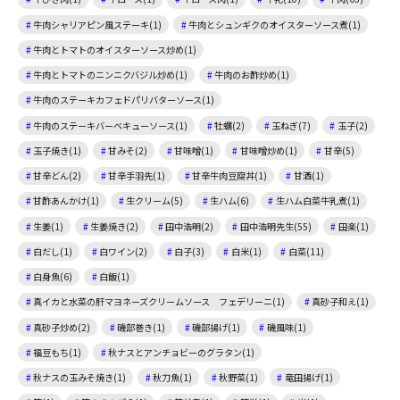
牛肉シャリアピン風ステーキ(1)
牛肉とシュンギクのオイスターソース煮(1)
牛肉とトマトのオイスターソース炒め(1)
牛肉とトマトのニンニクバジル炒め(1)
牛肉のお酢炒め(1)
牛肉のステーキカフェドパリバターソース(1)
牛肉のステーキバーベキューソース(1)
牡蠣(2)
玉ねぎ(7)
玉子(2)
玉子焼き(1)
甘みそ(2)
甘味噌(1)
甘味噌炒め(1)
甘辛(5)
甘辛どん(2)
甘辛手羽先(1)
甘辛牛肉豆腐丼(1)
甘酒(1)
甘酢あんかけ(1)
生クリーム(5)
生ハム(6)
生ハム白菜牛乳煮(1)
生姜(1)
生姜焼き(2)
田中浩明(2)
田中浩明先生(55)
田楽(1)
白だし(1)
白ワイン(2)
白子(3)
白米(1)
白菜(11)
白身魚(6)
白飯(1)
真イカと水菜の肝マヨネーズクリームソース フェデリーニ(1)
真砂子和え(1)
真砂子炒め(2)
磯部巻き(1)
磯部揚げ(1)
磯風味(1)
福豆もち(1)
秋ナスとアンチョビーのグラタン(1)
秋ナスの玉みそ焼き(1)
秋刀魚(1)
秋野菜(1)
竜田揚げ(1)