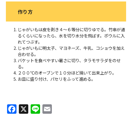
作り方
じゃがいもは皮を剥き４～６等分に切りゆでる。竹串が通
るくらいになったら、水を切り水分を飛ばす。ボウルに入
れてつぶす。
じゃがいもに明太子、マヨネーズ、牛乳、コショウを加え
合わせる。
バケットを食べやすい暑さに切り、タラモサラダをのせ
る。
２００℃のオーブンで１０分ほど焼いて出来上がり。
お皿に盛り付け、パセリをふって進める。
F
X
Li
E
a
n
m
c
e
ai