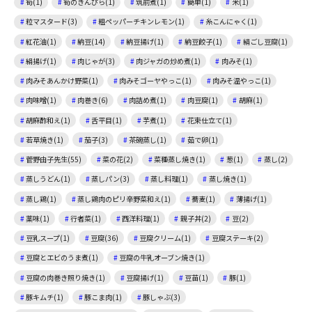
筍(1)
筍のきんぴら(1)
筑前煮(1)
簡単(1)
米(1)
粒マスタード(3)
粗ペッパーチキンレモン(1)
糸こんにゃく(1)
紅花油(1)
納豆(14)
納豆揚げ(1)
納豆餃子(1)
絹ごし豆腐(1)
絹揚げ(1)
肉じゃが(3)
肉ジャガの炒め煮(1)
肉みそ(1)
肉みそあんかけ野菜(1)
肉みそゴーヤやっこ(1)
肉みそ温やっこ(1)
肉味噌(1)
肉巻き(6)
肉詰め煮(1)
肉豆腐(1)
胡麻(1)
胡麻酢和え(1)
舌平目(1)
芋煮(1)
花束仕立て(1)
若草焼き(1)
茄子(3)
茶碗蒸し(1)
茹で卵(1)
菅野由子先生(55)
菜の花(2)
菜種蒸し焼き(1)
葱(1)
蒸し(2)
蒸しうどん(1)
蒸しパン(3)
蒸し料理(1)
蒸し焼き(1)
蒸し鶏(1)
蒸し鶏肉のピリ辛野菜和え(1)
蕎麦(1)
薄揚げ(1)
薬味(1)
行者菜(1)
西洋料理(1)
親子丼(2)
豆(2)
豆乳スープ(1)
豆腐(36)
豆腐クリーム(1)
豆腐ステーキ(2)
豆腐とエビのうま煮(1)
豆腐の牛乳オーブン焼き(1)
豆腐の肉巻き照り焼き(1)
豆腐揚げ(1)
豆苗(1)
豚(1)
豚キムチ(1)
豚こま肉(1)
豚しゃぶ(3)