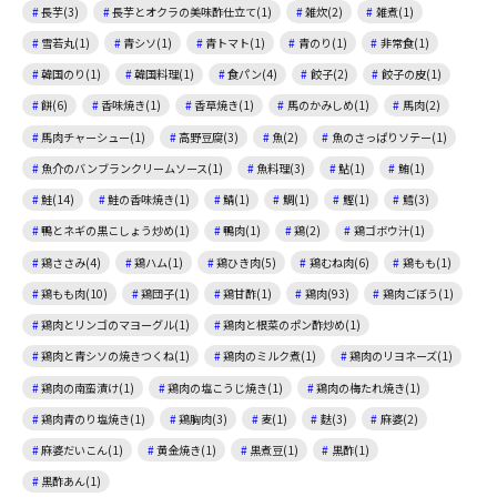
長芋(3)
長芋とオクラの美味酢仕立て(1)
雑炊(2)
雑煮(1)
雪若丸(1)
青シソ(1)
青トマト(1)
青のり(1)
非常食(1)
韓国のり(1)
韓国料理(1)
食パン(4)
餃子(2)
餃子の皮(1)
餅(6)
香味焼き(1)
香草焼き(1)
馬のかみしめ(1)
馬肉(2)
馬肉チャーシュー(1)
高野豆腐(3)
魚(2)
魚のさっぱりソテー(1)
魚介のバンブランクリームソース(1)
魚料理(3)
鮎(1)
鮪(1)
鮭(14)
鮭の香味焼き(1)
鯖(1)
鯛(1)
鰹(1)
鱈(3)
鴨とネギの黒こしょう炒め(1)
鴨肉(1)
鶏(2)
鶏ゴボウ汁(1)
鶏ささみ(4)
鶏ハム(1)
鶏ひき肉(5)
鶏むね肉(6)
鶏もも(1)
鶏もも肉(10)
鶏団子(1)
鶏甘酢(1)
鶏肉(93)
鶏肉ごぼう(1)
鶏肉とリンゴのマヨーグル(1)
鶏肉と根菜のポン酢炒め(1)
鶏肉と青シソの焼きつくね(1)
鶏肉のミルク煮(1)
鶏肉のリヨネーズ(1)
鶏肉の南蛮漬け(1)
鶏肉の塩こうじ焼き(1)
鶏肉の梅たれ焼き(1)
鶏肉青のり塩焼き(1)
鶏胸肉(3)
麦(1)
麩(3)
麻婆(2)
麻婆だいこん(1)
黄金焼き(1)
黒煮豆(1)
黒酢(1)
黒酢あん(1)