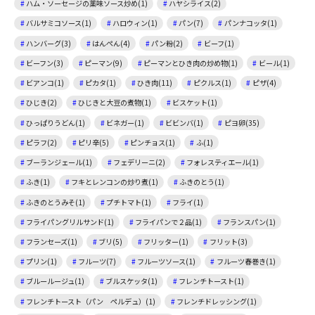
ハム・ソーセージの薬味ソース炒め(1)
ハヤシライス(2)
バルサミコソース(1)
ハロウィン(1)
パン(7)
パンナコッタ(1)
ハンバーグ(3)
はんぺん(4)
パン粉(2)
ビーフ(1)
ビーフン(3)
ピーマン(9)
ピーマンとひき肉の炒め物(1)
ビール(1)
ビアンコ(1)
ピカタ(1)
ひき肉(11)
ピクルス(1)
ピザ(4)
ひじき(2)
ひじきと大豆の煮物(1)
ビスケット(1)
ひっぱりうどん(1)
ビネガー(1)
ビビンバ(1)
ピヨ卵(35)
ピラフ(2)
ピリ辛(5)
ピンチョス(1)
ふ(1)
ブーランジェール(1)
フェデリーニ(2)
フォレスティエール(1)
ふき(1)
フキとレンコンの炒り煮(1)
ふきのとう(1)
ふきのとうみそ(1)
プチトマト(1)
フライ(1)
フライパングリルサンド(1)
フライパンで２品(1)
フランスパン(1)
フランセーズ(1)
ブリ(5)
フリッター(1)
フリット(3)
プリン(1)
フルーツ(7)
フルーツソース(1)
フルーツ春巻き(1)
ブルールージュ(1)
ブルスケッタ(1)
フレンチトースト(1)
フレンチトースト（パン ペルデュ）(1)
フレンチドレッシング(1)