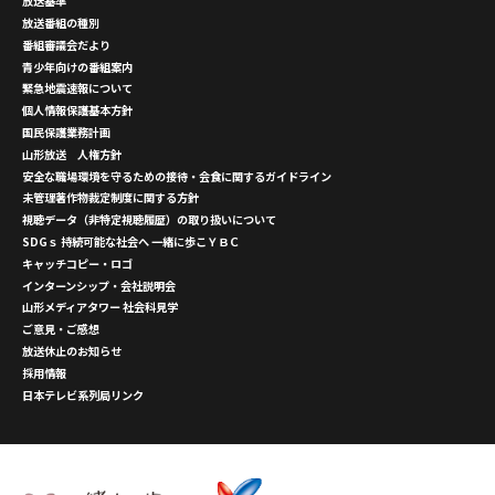
放送基準
放送番組の種別
番組審議会だより
青少年向けの番組案内
緊急地震速報について
個人情報保護基本方針
国民保護業務計画
山形放送 人権方針
安全な職場環境を守るための接待・会食に関するガイドライン
未管理著作物裁定制度に関する方針
視聴データ（非特定視聴履歴）の取り扱いについて
SDGｓ 持続可能な社会へ 一緒に歩こＹＢＣ
キャッチコピー・ロゴ
インターンシップ・会社説明会
山形メディアタワー 社会科見学
ご意見・ご感想
放送休止のお知らせ
採用情報
日本テレビ系列局リンク