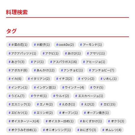
e
l
料理検索
b
o
タグ
o
k
＃菜の花(1)
＃餃子(1)
cookDo(2)
アーモンド(1)
アクアパッツァ(1)
アケビ(1)
あけび(1)
アサリ(11)
あさり(3)
アジ(1)
アスパラガス(16)
アヒージョ(1)
アボカド(8)
あんかけ(12)
アンチョビ(1)
アンチョビー(7)
イカ(6)
イタリアン(2)
イチゴ(2)
イワシ(2)
いわし(1)
インゲン(1)
インゲン豆(1)
ウインナー(4)
ウド(5)
うどん(7)
ウナギ(1)
ウルイ(2)
エスカベージュ(1)
エスニック(1)
エノキ(2)
えのき(1)
えび(2)
エビ(15)
エビカツ(1)
エリンギ(2)
オーブン(1)
オーブン焼き(1)
オイスターソース(4)
オイスター炒め(1)
おくずかけ(1)
オクラ(3)
オクラみそ炒め(1)
オニオンリング(1)
おにぎり(3)
オムレツ(4)