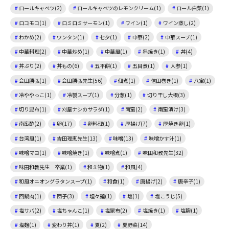
ロールキャベツ(2)
ロールキャベツのレモンクリーム(1)
ロール白菜(1)
ロコモコ(1)
ロミロミサーモン(1)
ワイン(1)
ワイン蒸し(2)
わかめ(2)
ワンタン(1)
七夕(1)
中華(2)
中華スープ(1)
中華料理(2)
中華炒め(1)
中華風(1)
串焼き(1)
丼(4)
丼ぶり(2)
丼もの(6)
五平餅(1)
五目煮(1)
人参(1)
会田勝弘(1)
会田勝弘先生(56)
佃煮(1)
信田巻き(1)
八宝(1)
冷ややっこ(1)
冷製スープ(1)
分葱(1)
切り干し大根(3)
切り昆布(1)
刈屋ナシのサラダ(1)
南蛮(2)
南蛮漬け(3)
南蛮酢(2)
卵(17)
卵料理(1)
厚揚げ(7)
厚焼き卵(1)
台湾風(1)
吉田理恵先生(13)
味噌(13)
味噌かす汁(1)
味噌マヨ(1)
味噌焼き(1)
味噌煮(1)
味田和教先生(32)
味田和教先生 卒業(1)
和え物(1)
和風(4)
和風オニオングラタンスープ(1)
和食(1)
唐揚げ(2)
唐辛子(1)
回鍋肉(1)
団子(3)
坦々麺(1)
塩(1)
塩こうじ(5)
塩サバ(2)
塩ちゃんこ(1)
塩昆布(2)
塩焼き(1)
塩麴(1)
塩麹(1)
変わり丼(1)
夏(2)
夏野菜(14)