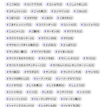
こごみ(1)
コシアブラ(3)
コショウ(1)
こしょうめし(1)
コチュジャン(1)
ごった煮(1)
コッペパン(1)
ごはん(2)
ごぼう(2)
ゴボウ(9)
ごま(3)
ごまだれ(1)
ごまドレッシング(1)
コリアンダー(1)
コンソメ(2)
コンニャク(1)
こんにゃく(1)
ご飯(4)
サーモン(6)
サクラマス(1)
サクラマスのソテー(1)
サクランボ(4)
サケ(16)
サケのハーブオイル焼き(1)
ささみ(1)
さっぱり(1)
サッポロ一番(1)
サツマイモ(10)
さつまいも(1)
サツマイモのサラダ(1)
サトイモ(8)
サニーレタス(1)
サバ(11)
サバとナスのスパゲッティーニ(1)
サバのムニエルレモンバターソース(1)
サバ缶(3)
サラダ(27)
サンド(1)
サンドイッチ(4)
サンマ(5)
サンマの卵とじ(2)
シーフード(2)
シーフードピラフ(1)
シイタケ(2)
しぐれ煮(1)
しぐれ煮丼(1)
ししとう(2)
シシャモ(1)
シソ(1)
しそ(2)
シチリア(1)
シメジ(3)
シャーベット(1)
ジャーマンポテト(1)
ジャーマン風(1)
シャインマスカット(1)
じゃがいも(8)
ジャガイモ(38)