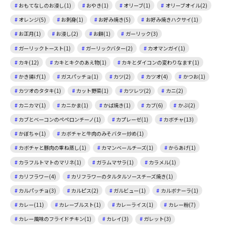
おもてなしのお浸し(1)
おやき(1)
オリーブ(1)
オリーブオイル(2)
オレンジ(5)
お刺身(1)
お好み焼き(5)
お好み焼きハクサイ(1)
お正月(1)
お浸し(2)
お餅(1)
ガーリック(3)
ガーリックトースト(1)
ガーリックバター(2)
カオマンガイ(1)
カキ(12)
カキとキクのあえ物(1)
カキとダイコンの変わりなます(1)
かき揚げ(1)
ガスパッチョ(1)
カツ(2)
カツオ(4)
かつお(1)
カツオのタタキ(1)
カット野菜(1)
カツレツ(2)
カニ(2)
カニカマ(1)
カニかま(1)
かば焼き(1)
カブ(6)
かぶ(2)
カブとベーコンのペペロンチーノ(1)
カプレーゼ(1)
カボチャ(13)
かぼちゃ(1)
カボチャと牛肉のみそバター炒め(1)
カボチャと豚肉の重ね蒸し(1)
カマンベールチーズ(1)
からあげ(1)
カラフルトマトのマリネ(1)
ガラムマサラ(1)
カラメル(1)
カリフラワー(4)
カリフラワーのタルタルソースチーズ焼き(1)
カルパッチョ(3)
カルピス(2)
ガルビュー(1)
カルボナーラ(1)
カレー(11)
カレーブルスト(1)
カレーライス(1)
カレー粉(7)
カレー風味のフライドチキン(1)
カレイ(3)
ガレット(3)