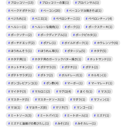
ブロッコリー(13)
ブロッコリーの茎(1)
プロバンサル(1)
ベークドポテト(1)
ベーコン(20)
ベーコンマヨ焼きそば(1)
ベジたれ(1)
ベニエ(1)
ペペロンチーニ(1)
ペペロンチーノ(4)
ヘルシー(1)
ヘルシーな焼肉(1)
ポーク(1)
ポークステーキ(1)
ポークソテー(2)
ポークディアブル(1)
ポークピカタ(1)
ポーチドエッグ(2)
ポアレ(1)
ボイルドポーク(1)
ホウレンソウ(6)
ほうれんそう(1)
ほうれん草(5)
ポタージュ(5)
ホタテ(5)
ホタテ貝(1)
ホタテ貝のガーリックバター焼き(1)
ホットサンド(1)
ホットチキン(1)
ポテサラ(3)
ポテチ(1)
ポテト(2)
ポテトサラダ(1)
ポトフ(2)
ボルドレーズ(1)
ホルモン(1)
ボンゴレビアンコ(1)
ポン酢(4)
マーボー(1)
マーマレード(1)
マイタケ(3)
マカロニ(2)
マグロ(4)
まぐろ(1)
マス(1)
マスタード(5)
マスタードソース(1)
マダラ(1)
マフィン(1)
マヨ(1)
マヨネーズ(8)
マリネ(7)
マンゴー(1)
ミートソース(3)
ミートパイ(1)
ミートボール(1)
ミズナ(1)
ミズナと油揚げの煮びたし(1)
みそ(15)
みそカレー(1)