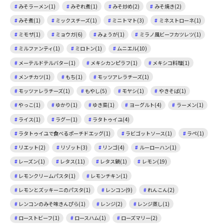
みそラーメン(1)
みぞれ煮(1)
みそ炒め(2)
みそ焼き(2)
みそ煮(1)
ミックスチーズ(1)
ミニトマト(3)
ミネストローネ(1)
ミモザ(1)
ミョウガ(6)
みょうが(1)
ミラノ風ビーフカツレツ(1)
ミルファンティ(1)
ミロトン(1)
ムニエル(10)
メーテルドテルバター(1)
メキシカンピラフ(1)
メキシコ料理(1)
メンチカツ(1)
もち(1)
モッツアレラチーズ(1)
モッツァレラチーズ(1)
もやし(5)
モヤシ(1)
やきそば(1)
やっこ(1)
ゆかり(1)
ゆき菜(1)
ヨーグルト(4)
ラーメン(1)
ライス(1)
ラグー(1)
ラタトゥイユ(4)
ラタトゥイユで食べるポーチドエッグ(1)
ラビゴットソース(1)
ラペ(1)
リエット(2)
リゾット(3)
リンゴ(4)
ルーローハン(1)
レーズン(1)
レタス(11)
レタス鍋(1)
レモン(19)
レモンクリームパスタ(1)
レモンチキン(1)
レモンとズッキーニのパスタ(1)
レンコン(9)
れんこん(2)
レンコンのみそ味きんぴら(1)
レンジ(2)
レンジ蒸し(1)
ローストビーフ(1)
ロースハム(1)
ローズマリー(2)