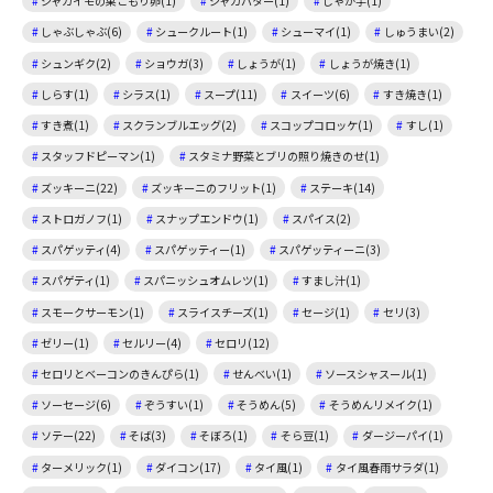
ジャガイモの巣ごもり卵(1)
ジャガバター(1)
じゃが芋(1)
しゃぶしゃぶ(6)
シュークルート(1)
シューマイ(1)
しゅうまい(2)
シュンギク(2)
ショウガ(3)
しょうが(1)
しょうが焼き(1)
しらす(1)
シラス(1)
スープ(11)
スイーツ(6)
すき焼き(1)
すき煮(1)
スクランブルエッグ(2)
スコップコロッケ(1)
すし(1)
スタッフドピーマン(1)
スタミナ野菜とブリの照り焼きのせ(1)
ズッキーニ(22)
ズッキーニのフリット(1)
ステーキ(14)
ストロガノフ(1)
スナップエンドウ(1)
スパイス(2)
スパゲッティ(4)
スパゲッティー(1)
スパゲッティーニ(3)
スパゲティ(1)
スパニッシュオムレツ(1)
すまし汁(1)
スモークサーモン(1)
スライスチーズ(1)
セージ(1)
セリ(3)
ゼリー(1)
セルリー(4)
セロリ(12)
セロリとベーコンのきんぴら(1)
せんべい(1)
ソースシャスール(1)
ソーセージ(6)
ぞうすい(1)
そうめん(5)
そうめんリメイク(1)
ソテー(22)
そば(3)
そぼろ(1)
そら豆(1)
ダージーパイ(1)
ターメリック(1)
ダイコン(17)
タイ風(1)
タイ風春雨サラダ(1)