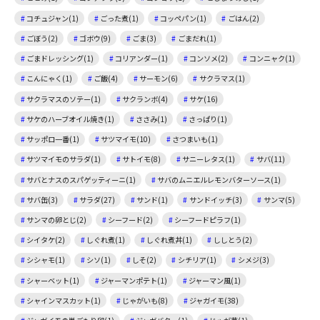
コチュジャン(1)
ごった煮(1)
コッペパン(1)
ごはん(2)
ごぼう(2)
ゴボウ(9)
ごま(3)
ごまだれ(1)
ごまドレッシング(1)
コリアンダー(1)
コンソメ(2)
コンニャク(1)
こんにゃく(1)
ご飯(4)
サーモン(6)
サクラマス(1)
サクラマスのソテー(1)
サクランボ(4)
サケ(16)
サケのハーブオイル焼き(1)
ささみ(1)
さっぱり(1)
サッポロ一番(1)
サツマイモ(10)
さつまいも(1)
サツマイモのサラダ(1)
サトイモ(8)
サニーレタス(1)
サバ(11)
サバとナスのスパゲッティーニ(1)
サバのムニエルレモンバターソース(1)
サバ缶(3)
サラダ(27)
サンド(1)
サンドイッチ(3)
サンマ(5)
サンマの卵とじ(2)
シーフード(2)
シーフードピラフ(1)
シイタケ(2)
しぐれ煮(1)
しぐれ煮丼(1)
ししとう(2)
シシャモ(1)
シソ(1)
しそ(2)
シチリア(1)
シメジ(3)
シャーベット(1)
ジャーマンポテト(1)
ジャーマン風(1)
シャインマスカット(1)
じゃがいも(8)
ジャガイモ(38)