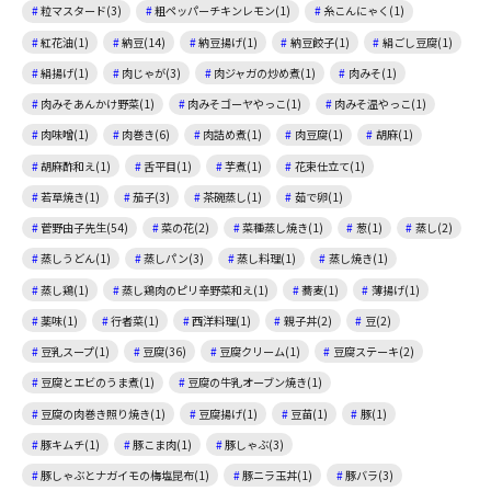
粒マスタード(3)
粗ペッパーチキンレモン(1)
糸こんにゃく(1)
紅花油(1)
納豆(14)
納豆揚げ(1)
納豆餃子(1)
絹ごし豆腐(1)
絹揚げ(1)
肉じゃが(3)
肉ジャガの炒め煮(1)
肉みそ(1)
肉みそあんかけ野菜(1)
肉みそゴーヤやっこ(1)
肉みそ温やっこ(1)
肉味噌(1)
肉巻き(6)
肉詰め煮(1)
肉豆腐(1)
胡麻(1)
胡麻酢和え(1)
舌平目(1)
芋煮(1)
花束仕立て(1)
若草焼き(1)
茄子(3)
茶碗蒸し(1)
茹で卵(1)
菅野由子先生(54)
菜の花(2)
菜種蒸し焼き(1)
葱(1)
蒸し(2)
蒸しうどん(1)
蒸しパン(3)
蒸し料理(1)
蒸し焼き(1)
蒸し鶏(1)
蒸し鶏肉のピリ辛野菜和え(1)
蕎麦(1)
薄揚げ(1)
薬味(1)
行者菜(1)
西洋料理(1)
親子丼(2)
豆(2)
豆乳スープ(1)
豆腐(36)
豆腐クリーム(1)
豆腐ステーキ(2)
豆腐とエビのうま煮(1)
豆腐の牛乳オーブン焼き(1)
豆腐の肉巻き照り焼き(1)
豆腐揚げ(1)
豆苗(1)
豚(1)
豚キムチ(1)
豚こま肉(1)
豚しゃぶ(3)
豚しゃぶとナガイモの梅塩昆布(1)
豚ニラ玉丼(1)
豚バラ(3)