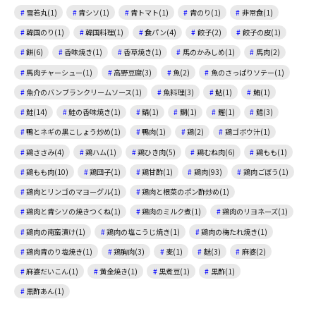
雪若丸(1)
青シソ(1)
青トマト(1)
青のり(1)
非常食(1)
韓国のり(1)
韓国料理(1)
食パン(4)
餃子(2)
餃子の皮(1)
餅(6)
香味焼き(1)
香草焼き(1)
馬のかみしめ(1)
馬肉(2)
馬肉チャーシュー(1)
高野豆腐(3)
魚(2)
魚のさっぱりソテー(1)
魚介のバンブランクリームソース(1)
魚料理(3)
鮎(1)
鮪(1)
鮭(14)
鮭の香味焼き(1)
鯖(1)
鯛(1)
鰹(1)
鱈(3)
鴨とネギの黒こしょう炒め(1)
鴨肉(1)
鶏(2)
鶏ゴボウ汁(1)
鶏ささみ(4)
鶏ハム(1)
鶏ひき肉(5)
鶏むね肉(6)
鶏もも(1)
鶏もも肉(10)
鶏団子(1)
鶏甘酢(1)
鶏肉(93)
鶏肉ごぼう(1)
鶏肉とリンゴのマヨーグル(1)
鶏肉と根菜のポン酢炒め(1)
鶏肉と青シソの焼きつくね(1)
鶏肉のミルク煮(1)
鶏肉のリヨネーズ(1)
鶏肉の南蛮漬け(1)
鶏肉の塩こうじ焼き(1)
鶏肉の梅たれ焼き(1)
鶏肉青のり塩焼き(1)
鶏胸肉(3)
麦(1)
麩(3)
麻婆(2)
麻婆だいこん(1)
黄金焼き(1)
黒煮豆(1)
黒酢(1)
黒酢あん(1)