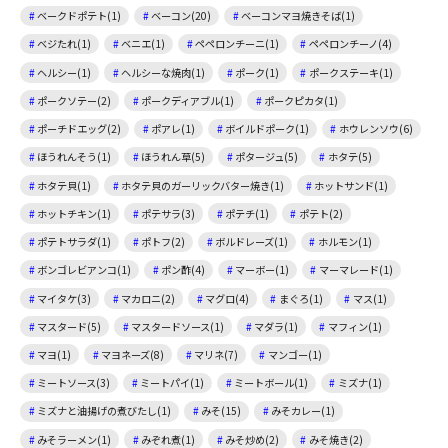
ベークドポテト(1)
ベーコン(20)
ベーコンマヨ焼きそば(1)
ベジたれ(1)
ベニエ(1)
ペペロンチーニ(1)
ペペロンチーノ(4)
ヘルシー(1)
ヘルシーな焼肉(1)
ポーク(1)
ポークステーキ(1)
ポークソテー(2)
ポークディアブル(1)
ポークピカタ(1)
ポーチドエッグ(2)
ポアレ(1)
ボイルドポーク(1)
ホウレンソウ(6)
ほうれんそう(1)
ほうれん草(5)
ポタージュ(5)
ホタテ(5)
ホタテ貝(1)
ホタテ貝のガーリックバター焼き(1)
ホットサンド(1)
ホットチキン(1)
ポテサラ(3)
ポテチ(1)
ポテト(2)
ポテトサラダ(1)
ポトフ(2)
ボルドレーズ(1)
ホルモン(1)
ボンゴレビアンコ(1)
ポン酢(4)
マーボー(1)
マーマレード(1)
マイタケ(3)
マカロニ(2)
マグロ(4)
まぐろ(1)
マス(1)
マスタード(5)
マスタードソース(1)
マダラ(1)
マフィン(1)
マヨ(1)
マヨネーズ(8)
マリネ(7)
マンゴー(1)
ミートソース(3)
ミートパイ(1)
ミートボール(1)
ミズナ(1)
ミズナと油揚げの煮びたし(1)
みそ(15)
みそカレー(1)
みそラーメン(1)
みぞれ煮(1)
みそ炒め(2)
みそ焼き(2)