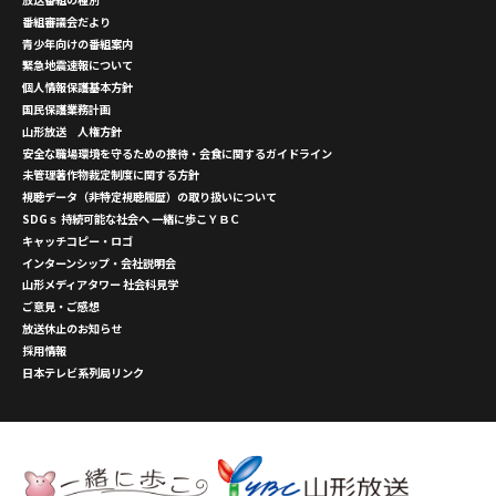
番組審議会だより
青少年向けの番組案内
緊急地震速報について
個人情報保護基本方針
国民保護業務計画
山形放送 人権方針
安全な職場環境を守るための接待・会食に関するガイドライン
未管理著作物裁定制度に関する方針
視聴データ（非特定視聴履歴）の取り扱いについて
SDGｓ 持続可能な社会へ 一緒に歩こＹＢＣ
キャッチコピー・ロゴ
インターンシップ・会社説明会
山形メディアタワー 社会科見学
ご意見・ご感想
放送休止のお知らせ
採用情報
日本テレビ系列局リンク