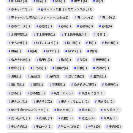
新玉ねぎ(3)
旨辛(1)
昆布(1)
明太子(6)
春(2)
春キャベツ(12)
春キャベツと豚ばら肉のレンジ蒸し(1)
春キャベツと豚肉のウスターソース炒め(2)
春ニシン(1)
春ニラ(1)
春のサラダ(1)
春巻き(7)
春菊(1)
春野菜(3)
春雨(6)
木綿豆腐(1)
本木悦子先(1)
本木悦子先生(47)
枝豆(1)
柔らか煮(1)
柚子こしょう(1)
柳川風(1)
柿(1)
柿の種(1)
根菜(1)
桃(4)
桜エビ(1)
桜マス(1)
梅(9)
梅みそ炒め(1)
梅干し(2)
梅肉(1)
梨(2)
棒棒鶏(1)
水炊き(1)
汁もの(1)
油揚げ(6)
洋食(1)
浅漬け(1)
浅蜊(1)
海苔(2)
海鮮(2)
混ぜご飯(2)
温野菜(1)
漬け物(1)
漬物(1)
災害時(1)
炊き込みご飯(3)
炊飯器(1)
炒め(1)
炒め物(13)
焼きうどん(2)
焼きおにぎり(1)
焼きカブ(1)
焼きそば(2)
焼きトウモロコシ(1)
焼き浸し(1)
焼き牛肉のカルパッチョ(1)
焼き豆腐(1)
焼き麩(1)
照り焼き(3)
煮っ転がし(1)
煮浸し(2)
煮物(19)
煮込み(4)
片栗粉(1)
牛ひき肉(1)
牛ロース(1)
牛ロース肉(1)
牛乳(10)
牛肉(63)