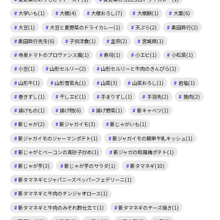
大学いも(1)
大根(4)
大根おろし(7)
大根餅(1)
大葉(6)
大豆(1)
大豆と夏野菜のドライカレー(1)
天ぷら(2)
奥田政行(2)
奥田政行先生(6)
子供洋食(1)
孟宗(2)
宮城県(1)
寺泉トマトのプロヴァンス風(1)
寿司(1)
小エビ(1)
小松菜(1)
小豆(1)
山形セルリー(2)
山形セルリーと牛肉のきんぴら(1)
山形牛(1)
山形雪若丸(1)
山菜(3)
山菜おろし(1)
岩塩(1)
巻きずし(1)
干しエビ(1)
手まりずし(1)
手羽先(2)
挽肉(2)
揚げもの(1)
揚げ物(6)
揚げ野菜(1)
新キャベツ(1)
新じゃが(2)
新ジャガイモ(3)
新じゃがいも(1)
新ジャガイモのジャーマンポテト(1)
新ジャガイモの簡単牛乳キッシュ(1)
新じゃがとベーコンの真砂子炒め(1)
新ジャガの和風梅ポテト(1)
新じゃが芋(3)
新じゃが芋のサラダ(1)
新タマネギ(10)
新タマネギとジャパニーズペッパーフェデリーニ(1)
新タマネギと牛肉のチンジャオロース(1)
新タマネギと牛肉のみぞれ酢仕立て(1)
新タマネギのチーズ焼き(1)