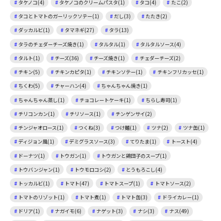
タケノコ(4)
タケノコのクリームパスタ(1)
タコ(4)
たこ(2)
タコとトマトのガーリックソテー(1)
だし(3)
たたき(2)
ダッカルビ(1)
タマネギ(27)
タラ(13)
タラのチェダーチーズ焼き(1)
タルタル(1)
タルタルソース(4)
タルト(1)
チーズ(36)
チーズ焼き(1)
チェダーチーズ(2)
チキン(5)
チキンカピタ(1)
チキンソテー(1)
チキンフリカッセ(1)
ちくわ(5)
チャーハン(4)
ちゃんちゃん焼き(1)
ちゃんちゃん蒸し(1)
チョコレートケーキ(1)
ちらし寿司(1)
チリコンカン(1)
チリソース(1)
チンゲンサイ(2)
チンジャオロース(1)
つくね(3)
つけ麺(1)
ツナ(2)
ツナ缶(1)
ディジョン風(1)
デミグラスソース(3)
てりたま(1)
トースト(4)
ドーナツ(1)
トウガン(1)
トウガンと鶏団子のスープ(1)
トウバンジャン(1)
トウモロコシ(2)
とうもろこし(4)
トッカルビ(1)
トマト(47)
トマトスープ(1)
トマトソース(2)
トマトのリゾット(1)
トマト煮(1)
トマト缶(3)
ドライカレー(1)
ドリア(1)
ナガイモ(6)
ナゲット(3)
ナシ(3)
ナス(49)