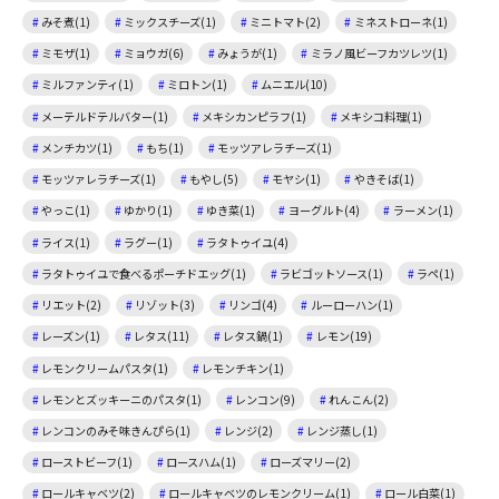
みそ煮(1)
ミックスチーズ(1)
ミニトマト(2)
ミネストローネ(1)
ミモザ(1)
ミョウガ(6)
みょうが(1)
ミラノ風ビーフカツレツ(1)
ミルファンティ(1)
ミロトン(1)
ムニエル(10)
メーテルドテルバター(1)
メキシカンピラフ(1)
メキシコ料理(1)
メンチカツ(1)
もち(1)
モッツアレラチーズ(1)
モッツァレラチーズ(1)
もやし(5)
モヤシ(1)
やきそば(1)
やっこ(1)
ゆかり(1)
ゆき菜(1)
ヨーグルト(4)
ラーメン(1)
ライス(1)
ラグー(1)
ラタトゥイユ(4)
ラタトゥイユで食べるポーチドエッグ(1)
ラビゴットソース(1)
ラペ(1)
リエット(2)
リゾット(3)
リンゴ(4)
ルーローハン(1)
レーズン(1)
レタス(11)
レタス鍋(1)
レモン(19)
レモンクリームパスタ(1)
レモンチキン(1)
レモンとズッキーニのパスタ(1)
レンコン(9)
れんこん(2)
レンコンのみそ味きんぴら(1)
レンジ(2)
レンジ蒸し(1)
ローストビーフ(1)
ロースハム(1)
ローズマリー(2)
ロールキャベツ(2)
ロールキャベツのレモンクリーム(1)
ロール白菜(1)