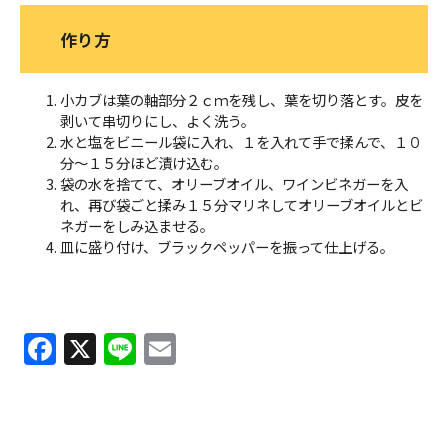
作り方
小カブは葉の軸部分２ｃｍを残し、葉を切り落とす。皮を
剥いて串切りにし、よく洗う。
水と塩をビニール袋に入れ、１を入れて手で揉んで、１０
分～１５分ほど漬け込む。
袋の水を捨てて、オリーブオイル、ワインビネガーを入
れ、再び袋ごと揉み１５分マリネしてオリーブオイルとビ
ネガーをしみ込ませる。
皿に盛り付け、ブラックペッパーを振って仕上げる。
F
X
Li
E
a
n
m
c
e
ai
e
l