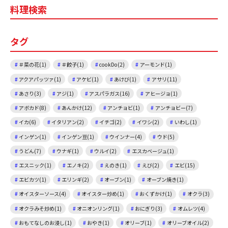
料理検索
b
o
タグ
o
k
＃菜の花(1)
＃餃子(1)
cookDo(2)
アーモンド(1)
アクアパッツァ(1)
アケビ(1)
あけび(1)
アサリ(11)
あさり(3)
アジ(1)
アスパラガス(16)
アヒージョ(1)
アボカド(8)
あんかけ(12)
アンチョビ(1)
アンチョビー(7)
イカ(6)
イタリアン(2)
イチゴ(2)
イワシ(2)
いわし(1)
インゲン(1)
インゲン豆(1)
ウインナー(4)
ウド(5)
うどん(7)
ウナギ(1)
ウルイ(2)
エスカベージュ(1)
エスニック(1)
エノキ(2)
えのき(1)
えび(2)
エビ(15)
エビカツ(1)
エリンギ(2)
オーブン(1)
オーブン焼き(1)
オイスターソース(4)
オイスター炒め(1)
おくずかけ(1)
オクラ(3)
オクラみそ炒め(1)
オニオンリング(1)
おにぎり(3)
オムレツ(4)
おもてなしのお浸し(1)
おやき(1)
オリーブ(1)
オリーブオイル(2)