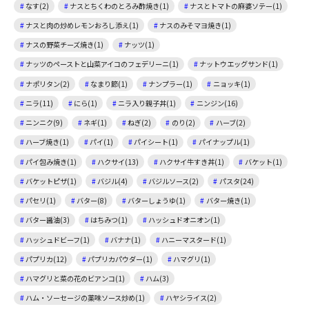
なす(2)
ナスとちくわのとろみ酢焼き(1)
ナスとトマトの麻婆ソテー(1)
ナスと肉の炒めレモンおろし添え(1)
ナスのみそマヨ焼き(1)
ナスの野菜チーズ焼き(1)
ナッツ(1)
ナッツのペーストと山菜アイコのフェデリーニ(1)
ナットウエッグサンド(1)
ナポリタン(2)
なまり節(1)
ナンプラー(1)
ニョッキ(1)
ニラ(11)
にら(1)
ニラ入り親子丼(1)
ニンジン(16)
ニンニク(9)
ネギ(1)
ねぎ(2)
のり(2)
ハーブ(2)
ハーブ焼き(1)
パイ(1)
パイシート(1)
パイナップル(1)
パイ包み焼き(1)
ハクサイ(13)
ハクサイ牛すき丼(1)
バケット(1)
バケットピザ(1)
バジル(4)
バジルソース(2)
パスタ(24)
パセリ(1)
バター(8)
バターしょうゆ(1)
バター焼き(1)
バター醤油(3)
はちみつ(1)
ハッシュドオニオン(1)
ハッシュドビーフ(1)
バナナ(1)
ハニーマスタード(1)
パプリカ(12)
パプリカパウダー(1)
ハマグリ(1)
ハマグリと菜の花のビアンコ(1)
ハム(3)
ハム・ソーセージの薬味ソース炒め(1)
ハヤシライス(2)