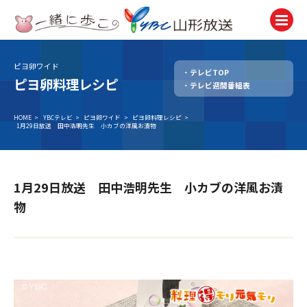
ピヨ卵ワイド
テレビTOP
テレビ
ピヨ卵料理レシピ
テレビ週間番組表
TV
ラジオ
HOME
>
YBCテレビ
>
ピヨ卵ワイド
>
ピヨ卵料理レシピ
>
1月29日放送 田中浩明先生 小カブの洋風お漬物
Radio
ニュース
News
1月29日放送 田中浩明先生 小カブの洋風お漬
アナウンサー
物
Announcer
イベント
Event
試写会・プレゼント
Present