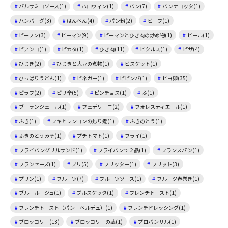
バルサミコソース(1)
ハロウィン(1)
パン(7)
パンナコッタ(1)
ハンバーグ(3)
はんぺん(4)
パン粉(2)
ビーフ(1)
ビーフン(3)
ピーマン(9)
ピーマンとひき肉の炒め物(1)
ビール(1)
ビアンコ(1)
ピカタ(1)
ひき肉(11)
ピクルス(1)
ピザ(4)
ひじき(2)
ひじきと大豆の煮物(1)
ビスケット(1)
ひっぱりうどん(1)
ビネガー(1)
ビビンバ(1)
ピヨ卵(35)
ピラフ(2)
ピリ辛(5)
ピンチョス(1)
ふ(1)
ブーランジェール(1)
フェデリーニ(2)
フォレスティエール(1)
ふき(1)
フキとレンコンの炒り煮(1)
ふきのとう(1)
ふきのとうみそ(1)
プチトマト(1)
フライ(1)
フライパングリルサンド(1)
フライパンで２品(1)
フランスパン(1)
フランセーズ(1)
ブリ(5)
フリッター(1)
フリット(3)
プリン(1)
フルーツ(7)
フルーツソース(1)
フルーツ春巻き(1)
ブルールージュ(1)
ブルスケッタ(1)
フレンチトースト(1)
フレンチトースト（パン ペルデュ）(1)
フレンチドレッシング(1)
ブロッコリー(13)
ブロッコリーの茎(1)
プロバンサル(1)