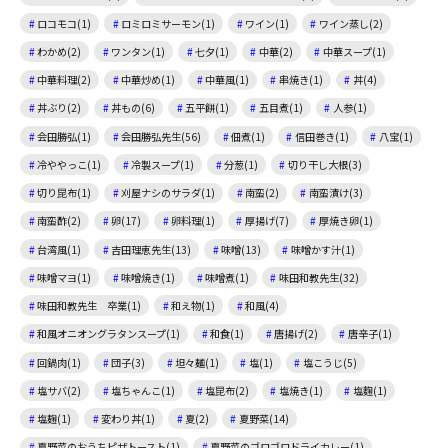
ロコモコ(1)
ロミロミサーモン(1)
ワイン(1)
ワイン蒸し(2)
わかめ(2)
ワンタン(1)
七夕(1)
中華(2)
中華スープ(1)
中華料理(2)
中華炒め(1)
中華風(1)
串焼き(1)
丼(4)
丼ぶり(2)
丼もの(6)
五平餅(1)
五目煮(1)
人参(1)
会田勝弘(1)
会田勝弘先生(56)
佃煮(1)
信田巻き(1)
八宝(1)
冷ややっこ(1)
冷製スープ(1)
分葱(1)
切り干し大根(3)
切り昆布(1)
刈屋ナシのサラダ(1)
南蛮(2)
南蛮漬け(3)
南蛮酢(2)
卵(17)
卵料理(1)
厚揚げ(7)
厚焼き卵(1)
台湾風(1)
吉田理恵先生(13)
味噌(13)
味噌かす汁(1)
味噌マヨ(1)
味噌焼き(1)
味噌煮(1)
味田和教先生(32)
味田和教先生 卒業(1)
和え物(1)
和風(4)
和風オニオングラタンスープ(1)
和食(1)
唐揚げ(2)
唐辛子(1)
回鍋肉(1)
団子(3)
坦々麺(1)
塩(1)
塩こうじ(5)
塩サバ(2)
塩ちゃんこ(1)
塩昆布(2)
塩焼き(1)
塩麴(1)
塩麹(1)
変わり丼(1)
夏(2)
夏野菜(14)
夏野菜のおうちピザトースト(1)
夏野菜のゴロゴロドライカレー(1)