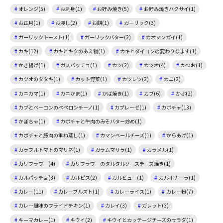
オレンジ(5)
お刺身(1)
お好み焼き(5)
お好み焼きハクサイ(1)
お正月(1)
お浸し(2)
お餅(1)
ガーリック(3)
ガーリックトースト(1)
ガーリックバター(2)
カオマンガイ(1)
カキ(12)
カキとキクのあえ物(1)
カキとダイコンの変わりなます(1)
かき揚げ(1)
ガスパッチョ(1)
カツ(2)
カツオ(4)
かつお(1)
カツオのタタキ(1)
カット野菜(1)
カツレツ(2)
カニ(2)
カニカマ(1)
カニかま(1)
かば焼き(1)
カブ(6)
かぶ(2)
カブとベーコンのペペロンチーノ(1)
カプレーゼ(1)
カボチャ(13)
かぼちゃ(1)
カボチャと牛肉のみそバター炒め(1)
カボチャと豚肉の重ね蒸し(1)
カマンベールチーズ(1)
からあげ(1)
カラフルトマトのマリネ(1)
ガラムマサラ(1)
カラメル(1)
カリフラワー(4)
カリフラワーのタルタルソースチーズ焼き(1)
カルパッチョ(3)
カルピス(2)
ガルビュー(1)
カルボナーラ(1)
カレー(11)
カレーブルスト(1)
カレーライス(1)
カレー粉(7)
カレー風味のフライドチキン(1)
カレイ(3)
ガレット(3)
キーマカレー(1)
キウイ(2)
キウイとカッテージチーズのサラダ(1)