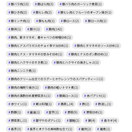
豚バラ肉(13)
豚ばら肉(3)
豚バラ肉のガーリック煮菜(1)
豚ひき肉(2)
豚ヒレ肉(2)
豚ヒレ肉とフルーツのオーブン焼き(1)
豚ミンチ肉(1)
豚もも肉(1)
豚ロース(2)
豚ロース肉(1)
豚丼(1)
豚汁(1)
豚肉(142)
豚肉、新タマネギ、春キャベツの味噌炒め(1)
豚肉とアスパラガスのチョイ辛マヨ炒め(1)
豚肉とタマネギのソース炒め(1)
豚肉とナス・タマネギの甘みそ炒め(1)
豚肉とナスのポン酢炒め(1)
豚肉とハクサイのすき煮(1)
豚肉とハクサイの焼きしゃぶ(1)
豚肉ニンニク煮(1)
豚肉のクリーム仕立てのラグーとホウレンソウのスパゲッティーニ(1)
豚肉の梅照り焼き(1)
豚肉の軽いトマト煮(1)
豚肉の黒酢炒め夏野菜添え(1)
豚肩ロース(1)
赤パプリカ(1)
赤ワイン(1)
郷土料理(1)
酒蒸し(4)
酢(2)
酢浸し(1)
酢豚(1)
醤油(1)
里芋(1)
野菜(9)
野菜炒め(1)
野菜蒸し(1)
銀ザケのポアレ(1)
銀鮭(2)
鍋(4)
長ネギ(4)
長芋(3)
長芋とオクラの美味酢仕立て(1)
雑炊(2)
雑煮(1)