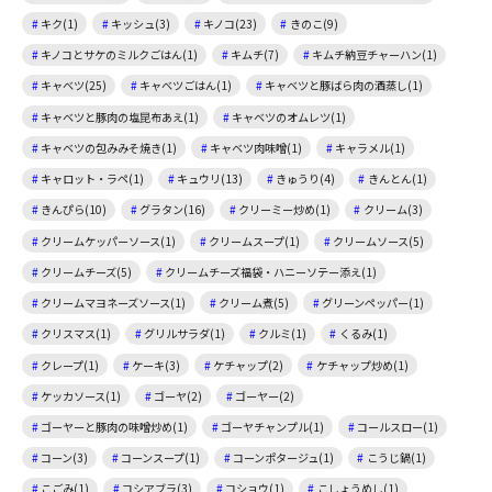
キク(1)
キッシュ(3)
キノコ(23)
きのこ(9)
キノコとサケのミルクごはん(1)
キムチ(7)
キムチ納豆チャーハン(1)
キャベツ(25)
キャベツごはん(1)
キャベツと豚ばら肉の酒蒸し(1)
キャベツと豚肉の塩昆布あえ(1)
キャベツのオムレツ(1)
キャベツの包みみそ焼き(1)
キャベツ肉味噌(1)
キャラメル(1)
キャロット・ラペ(1)
キュウリ(13)
きゅうり(4)
きんとん(1)
きんぴら(10)
グラタン(16)
クリーミー炒め(1)
クリーム(3)
クリームケッパーソース(1)
クリームスープ(1)
クリームソース(5)
クリームチーズ(5)
クリームチーズ福袋・ハニーソテー添え(1)
クリームマヨネーズソース(1)
クリーム煮(5)
グリーンペッパー(1)
クリスマス(1)
グリルサラダ(1)
クルミ(1)
くるみ(1)
クレープ(1)
ケーキ(3)
ケチャップ(2)
ケチャップ炒め(1)
ケッカソース(1)
ゴーヤ(2)
ゴーヤー(2)
ゴーヤーと豚肉の味噌炒め(1)
ゴーヤチャンプル(1)
コールスロー(1)
コーン(3)
コーンスープ(1)
コーンポタージュ(1)
こうじ鍋(1)
こごみ(1)
コシアブラ(3)
コショウ(1)
こしょうめし(1)