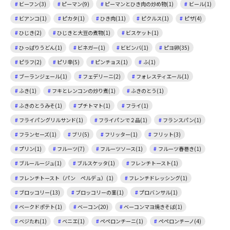
ビーフン(3)
ピーマン(9)
ピーマンとひき肉の炒め物(1)
ビール(1)
ビアンコ(1)
ピカタ(1)
ひき肉(11)
ピクルス(1)
ピザ(4)
ひじき(2)
ひじきと大豆の煮物(1)
ビスケット(1)
ひっぱりうどん(1)
ビネガー(1)
ビビンバ(1)
ピヨ卵(35)
ピラフ(2)
ピリ辛(5)
ピンチョス(1)
ふ(1)
ブーランジェール(1)
フェデリーニ(2)
フォレスティエール(1)
ふき(1)
フキとレンコンの炒り煮(1)
ふきのとう(1)
ふきのとうみそ(1)
プチトマト(1)
フライ(1)
フライパングリルサンド(1)
フライパンで２品(1)
フランスパン(1)
フランセーズ(1)
ブリ(5)
フリッター(1)
フリット(3)
プリン(1)
フルーツ(7)
フルーツソース(1)
フルーツ春巻き(1)
ブルールージュ(1)
ブルスケッタ(1)
フレンチトースト(1)
フレンチトースト（パン ペルデュ）(1)
フレンチドレッシング(1)
ブロッコリー(13)
ブロッコリーの茎(1)
プロバンサル(1)
ベークドポテト(1)
ベーコン(20)
ベーコンマヨ焼きそば(1)
ベジたれ(1)
ベニエ(1)
ペペロンチーニ(1)
ペペロンチーノ(4)