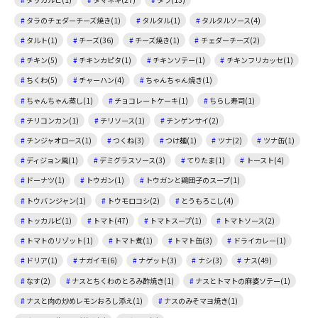
タラのチェダーチーズ焼き(1)
タルタル(1)
タルタルソース(4)
タルト(1)
チーズ(36)
チーズ焼き(1)
チェダーチーズ(2)
チキン(5)
チキンカピタ(1)
チキンソテー(1)
チキンフリカッセ(1)
ちくわ(5)
チャーハン(4)
ちゃんちゃん焼き(1)
ちゃんちゃん蒸し(1)
チョコレートケーキ(1)
ちらし寿司(1)
チリコンカン(1)
チリソース(1)
チンゲンサイ(2)
チンジャオロース(1)
つくね(3)
つけ麺(1)
ツナ(2)
ツナ缶(1)
ディジョン風(1)
デミグラスソース(3)
てりたま(1)
トースト(4)
ドーナツ(1)
トウガン(1)
トウガンと鶏団子のスープ(1)
トウバンジャン(1)
トウモロコシ(2)
とうもろこし(4)
トッカルビ(1)
トマト(47)
トマトスープ(1)
トマトソース(2)
トマトのリゾット(1)
トマト煮(1)
トマト缶(3)
ドライカレー(1)
ドリア(1)
ナガイモ(6)
ナゲット(3)
ナシ(3)
ナス(49)
なす(2)
ナスとちくわのとろみ酢焼き(1)
ナスとトマトの麻婆ソテー(1)
ナスと肉の炒めレモンおろし添え(1)
ナスのみそマヨ焼き(1)