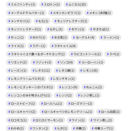
ミルファンティ(1)
ミロトン(1)
ムニエル(10)
メーテルドテルバター(1)
メキシカンピラフ(1)
メキシコ料理(1)
メンチカツ(1)
もち(1)
モッツアレラチーズ(1)
モッツァレラチーズ(1)
もやし(5)
モヤシ(1)
やきそば(1)
やっこ(1)
ゆかり(1)
ゆき菜(1)
ヨーグルト(4)
ラーメン(1)
ライス(1)
ラグー(1)
ラタトゥイユ(4)
ラタトゥイユで食べるポーチドエッグ(1)
ラビゴットソース(1)
ラペ(1)
リエット(2)
リゾット(3)
リンゴ(4)
ルーローハン(1)
レーズン(1)
レタス(11)
レタス鍋(1)
レモン(19)
レモンクリームパスタ(1)
レモンチキン(1)
レモンとズッキーニのパスタ(1)
レンコン(9)
れんこん(2)
レンコンのみそ味きんぴら(1)
レンジ(2)
レンジ蒸し(1)
ローストビーフ(1)
ロースハム(1)
ローズマリー(2)
ロールキャベツ(2)
ロールキャベツのレモンクリーム(1)
ロール白菜(1)
ロコモコ(1)
ロミロミサーモン(1)
ワイン(1)
ワイン蒸し(2)
わかめ(2)
ワンタン(1)
七夕(1)
中華(2)
中華スープ(1)