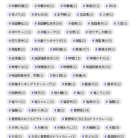
中華料理(2)
中華炒め(1)
中華風(1)
串焼き(1)
丼(4)
丼ぶり(2)
丼もの(6)
五平餅(1)
五目煮(1)
人参(1)
会田勝弘(1)
会田勝弘先生(56)
佃煮(1)
信田巻き(1)
八宝(1)
冷ややっこ(1)
冷製スープ(1)
分葱(1)
切り干し大根(3)
切り昆布(1)
刈屋ナシのサラダ(1)
南蛮(2)
南蛮漬け(3)
南蛮酢(2)
卵(17)
卵料理(1)
厚揚げ(7)
厚焼き卵(1)
台湾風(1)
吉田理恵先生(13)
味噌(13)
味噌かす汁(1)
味噌マヨ(1)
味噌焼き(1)
味噌煮(1)
味田和教先生(32)
味田和教先生 卒業(1)
和え物(1)
和風(4)
和風オニオングラタンスープ(1)
和食(1)
唐揚げ(2)
唐辛子(1)
回鍋肉(1)
団子(3)
坦々麺(1)
塩(1)
塩こうじ(5)
塩サバ(2)
塩ちゃんこ(1)
塩昆布(2)
塩焼き(1)
塩麴(1)
塩麹(1)
変わり丼(1)
夏(2)
夏野菜(14)
夏野菜のおうちピザトースト(1)
夏野菜のゴロゴロドライカレー(1)
大学いも(1)
大根(4)
大根おろし(7)
大根餅(1)
大葉(6)
大豆(1)
大豆と夏野菜のドライカレー(1)
天ぷら(2)
奥田政行(2)