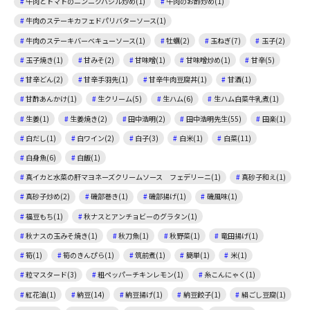
牛肉とトマトのニンニクバジル炒め(1)
牛肉のお酢炒め(1)
牛肉のステーキカフェドパリバターソース(1)
牛肉のステーキバーベキューソース(1)
牡蠣(2)
玉ねぎ(7)
玉子(2)
玉子焼き(1)
甘みそ(2)
甘味噌(1)
甘味噌炒め(1)
甘辛(5)
甘辛どん(2)
甘辛手羽先(1)
甘辛牛肉豆腐丼(1)
甘酒(1)
甘酢あんかけ(1)
生クリーム(5)
生ハム(6)
生ハム白菜牛乳煮(1)
生姜(1)
生姜焼き(2)
田中浩明(2)
田中浩明先生(55)
田楽(1)
白だし(1)
白ワイン(2)
白子(3)
白米(1)
白菜(11)
白身魚(6)
白飯(1)
真イカと水菜の肝マヨネーズクリームソース フェデリーニ(1)
真砂子和え(1)
真砂子炒め(2)
磯部巻き(1)
磯部揚げ(1)
磯風味(1)
福豆もち(1)
秋ナスとアンチョビーのグラタン(1)
秋ナスの玉みそ焼き(1)
秋刀魚(1)
秋野菜(1)
竜田揚げ(1)
筍(1)
筍のきんぴら(1)
筑前煮(1)
簡単(1)
米(1)
粒マスタード(3)
粗ペッパーチキンレモン(1)
糸こんにゃく(1)
紅花油(1)
納豆(14)
納豆揚げ(1)
納豆餃子(1)
絹ごし豆腐(1)