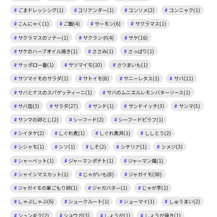
ごまドレッシング(1)
コリアンダー(1)
コンソメ(2)
コンニャク(1)
こんにゃく(1)
ご飯(4)
サーモン(6)
サクラマス(1)
サクラマスのソテー(1)
サクランボ(4)
サケ(16)
サケのハーブオイル焼き(1)
ささみ(1)
さっぱり(1)
サッポロ一番(1)
サツマイモ(10)
さつまいも(1)
サツマイモのサラダ(1)
サトイモ(8)
サニーレタス(1)
サバ(11)
サバとナスのスパゲッティーニ(1)
サバのムニエルレモンバターソース(1)
サバ缶(3)
サラダ(27)
サンド(1)
サンドイッチ(3)
サンマ(5)
サンマの卵とじ(2)
シーフード(2)
シーフードピラフ(1)
シイタケ(2)
しぐれ煮(1)
しぐれ煮丼(1)
ししとう(2)
シシャモ(1)
シソ(1)
しそ(2)
シチリア(1)
シメジ(3)
シャーベット(1)
ジャーマンポテト(1)
ジャーマン風(1)
シャインマスカット(1)
じゃがいも(8)
ジャガイモ(38)
ジャガイモの巣ごもり卵(1)
ジャガバター(1)
じゃが芋(1)
しゃぶしゃぶ(6)
シュークルート(1)
シューマイ(1)
しゅうまい(2)
シュンギク(2)
ショウガ(3)
しょうが(1)
しょうが焼き(1)