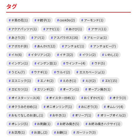
タグ
o
k
＃菜の花(1)
＃餃子(1)
cookDo(2)
アーモンド(1)
アクアパッツァ(1)
アケビ(1)
あけび(1)
アサリ(11)
あさり(3)
アジ(1)
アスパラガス(16)
アヒージョ(1)
アボカド(8)
あんかけ(12)
アンチョビ(1)
アンチョビー(7)
イカ(6)
イタリアン(2)
イチゴ(2)
イワシ(2)
いわし(1)
インゲン(1)
インゲン豆(1)
ウインナー(4)
ウド(5)
うどん(7)
ウナギ(1)
ウルイ(2)
エスカベージュ(1)
エスニック(1)
エノキ(2)
えのき(1)
えび(2)
エビ(15)
エビカツ(1)
エリンギ(2)
オーブン(1)
オーブン焼き(1)
オイスターソース(4)
オイスター炒め(1)
おくずかけ(1)
オクラ(3)
オクラみそ炒め(1)
オニオンリング(1)
おにぎり(3)
オムレツ(4)
おもてなしのお浸し(1)
おやき(1)
オリーブ(1)
オリーブオイル(2)
オレンジ(5)
お刺身(1)
お好み焼き(5)
お好み焼きハクサイ(1)
お正月(1)
お浸し(2)
お餅(1)
ガーリック(3)