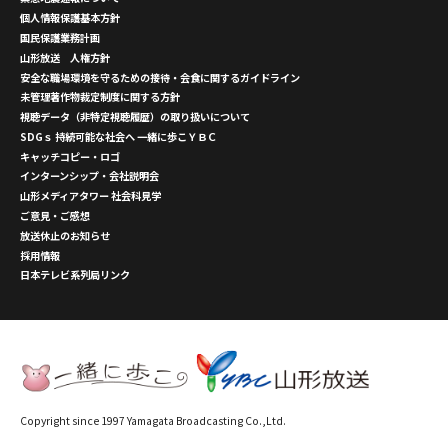
個人情報保護基本方針
国民保護業務計画
山形放送 人権方針
安全な職場環境を守るための接待・会食に関するガイドライン
未管理著作物裁定制度に関する方針
視聴データ（非特定視聴履歴）の取り扱いについて
SDGｓ 持続可能な社会へ 一緒に歩こＹＢＣ
キャッチコピー・ロゴ
インターンシップ・会社説明会
山形メディアタワー 社会科見学
ご意見・ご感想
放送休止のお知らせ
採用情報
日本テレビ系列局リンク
Copyright since 1997 Yamagata Broadcasting Co.,Ltd.