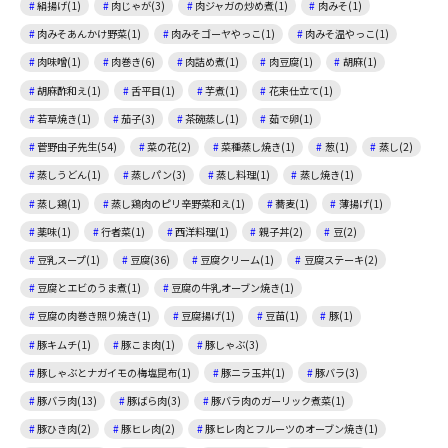
絹揚げ(1)
肉じゃが(3)
肉ジャガの炒め煮(1)
肉みそ(1)
肉みそあんかけ野菜(1)
肉みそゴーヤやっこ(1)
肉みそ温やっこ(1)
肉味噌(1)
肉巻き(6)
肉詰め煮(1)
肉豆腐(1)
胡麻(1)
胡麻酢和え(1)
舌平目(1)
芋煮(1)
花束仕立て(1)
若草焼き(1)
茄子(3)
茶碗蒸し(1)
茹で卵(1)
菅野由子先生(54)
菜の花(2)
菜種蒸し焼き(1)
葱(1)
蒸し(2)
蒸しうどん(1)
蒸しパン(3)
蒸し料理(1)
蒸し焼き(1)
蒸し鶏(1)
蒸し鶏肉のピリ辛野菜和え(1)
蕎麦(1)
薄揚げ(1)
薬味(1)
行者菜(1)
西洋料理(1)
親子丼(2)
豆(2)
豆乳スープ(1)
豆腐(36)
豆腐クリーム(1)
豆腐ステーキ(2)
豆腐とエビのうま煮(1)
豆腐の牛乳オーブン焼き(1)
豆腐の肉巻き照り焼き(1)
豆腐揚げ(1)
豆苗(1)
豚(1)
豚キムチ(1)
豚こま肉(1)
豚しゃぶ(3)
豚しゃぶとナガイモの梅塩昆布(1)
豚ニラ玉丼(1)
豚バラ(3)
豚バラ肉(13)
豚ばら肉(3)
豚バラ肉のガーリック煮菜(1)
豚ひき肉(2)
豚ヒレ肉(2)
豚ヒレ肉とフルーツのオーブン焼き(1)