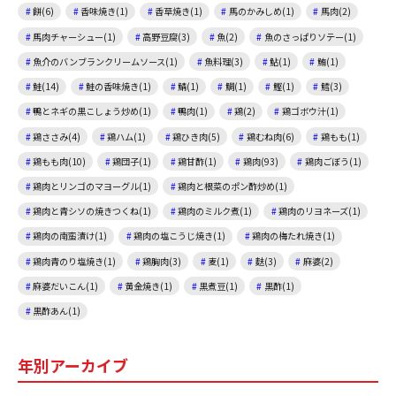
餅(6)
香味焼き(1)
香草焼き(1)
馬のかみしめ(1)
馬肉(2)
馬肉チャーシュー(1)
高野豆腐(3)
魚(2)
魚のさっぱりソテー(1)
魚介のバンブランクリームソース(1)
魚料理(3)
鮎(1)
鮪(1)
鮭(14)
鮭の香味焼き(1)
鯖(1)
鯛(1)
鰹(1)
鱈(3)
鴨とネギの黒こしょう炒め(1)
鴨肉(1)
鶏(2)
鶏ゴボウ汁(1)
鶏ささみ(4)
鶏ハム(1)
鶏ひき肉(5)
鶏むね肉(6)
鶏もも(1)
鶏もも肉(10)
鶏団子(1)
鶏甘酢(1)
鶏肉(93)
鶏肉ごぼう(1)
鶏肉とリンゴのマヨーグル(1)
鶏肉と根菜のポン酢炒め(1)
鶏肉と青シソの焼きつくね(1)
鶏肉のミルク煮(1)
鶏肉のリヨネーズ(1)
鶏肉の南蛮漬け(1)
鶏肉の塩こうじ焼き(1)
鶏肉の梅たれ焼き(1)
鶏肉青のり塩焼き(1)
鶏胸肉(3)
麦(1)
麩(3)
麻婆(2)
麻婆だいこん(1)
黄金焼き(1)
黒煮豆(1)
黒酢(1)
黒酢あん(1)
年別アーカイブ