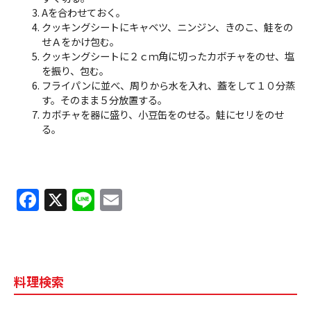
Aを合わせておく。
クッキングシートにキャベツ、ニンジン、きのこ、鮭をの
せＡをかけ包む。
クッキングシートに２ｃｍ角に切ったカボチャをのせ、塩
を振り、包む。
フライパンに並べ、周りから水を入れ、蓋をして１０分蒸
す。そのまま５分放置する。
カボチャを器に盛り、小豆缶をのせる。鮭にセリをのせ
る。
F
X
Li
E
a
n
m
c
e
ai
e
l
料理検索
b
o