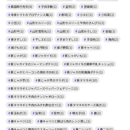
奥田政行先生(6)
子供洋食(1)
孟宗(2)
宮城県(1)
寺泉トマトのプロヴァンス風(1)
寿司(1)
小エビ(1)
小松菜(1)
小豆(1)
山形セルリー(2)
山形セルリーと牛肉のきんぴら(1)
山形牛(1)
山形雪若丸(1)
山菜(3)
山菜おろし(1)
岩塩(1)
巻きずし(1)
干しエビ(1)
手まりずし(1)
手羽先(2)
挽肉(2)
揚げもの(1)
揚げ物(6)
揚げ野菜(1)
新キャベツ(1)
新じゃが(2)
新ジャガイモ(3)
新じゃがいも(1)
新ジャガイモのジャーマンポテト(1)
新ジャガイモの簡単牛乳キッシュ(1)
新じゃがとベーコンの真砂子炒め(1)
新ジャガの和風梅ポテト(1)
新じゃが芋(3)
新じゃが芋のサラダ(1)
新タマネギ(10)
新タマネギとジャパニーズペッパーフェデリーニ(1)
新タマネギと牛肉のチンジャオロース(1)
新タマネギと牛肉のみぞれ酢仕立て(1)
新タマネギのチーズ焼き(1)
新玉ねぎ(3)
旨辛(1)
昆布(1)
明太子(6)
春(2)
春キャベツ(12)
春キャベツと豚ばら肉のレンジ蒸し(1)
春キャベツと豚肉のウスターソース炒め(2)
春ニシン(1)
春ニラ(1)