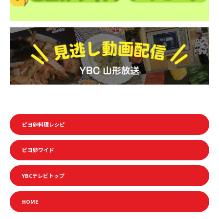
ピヨ卵料理レシピ
ピヨ卵ワイド
YBCテレビトップ
HOME