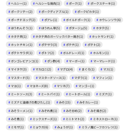
ヘルシー(1)
ヘルシーな焼肉(1)
ポーク(1)
ポークステーキ(1)
ポークソテー(2)
ポークディアブル(1)
ポークピカタ(1)
ポーチドエッグ(2)
ポアレ(1)
ボイルドポーク(1)
ホウレンソウ(6)
ほうれんそう(1)
ほうれん草(5)
ポタージュ(5)
ホタテ(5)
ホタテ貝(1)
ホタテ貝のガーリックバター焼き(1)
ホットサンド(1)
ホットチキン(1)
ポテサラ(3)
ポテチ(1)
ポテト(2)
ポテトサラダ(1)
ポトフ(2)
ボルドレーズ(1)
ホルモン(1)
ボンゴレビアンコ(1)
ポン酢(4)
マーボー(1)
マーマレード(1)
マイタケ(3)
マカロニ(2)
マグロ(4)
まぐろ(1)
マス(1)
マスタード(5)
マスタードソース(1)
マダラ(1)
マフィン(1)
マヨ(1)
マヨネーズ(8)
マリネ(7)
マンゴー(1)
ミートソース(3)
ミートパイ(1)
ミートボール(1)
ミズナ(1)
ミズナと油揚げの煮びたし(1)
みそ(15)
みそカレー(1)
みそラーメン(1)
みぞれ煮(1)
みそ炒め(2)
みそ焼き(2)
みそ煮(1)
ミックスチーズ(1)
ミニトマト(2)
ミネストローネ(1)
ミモザ(1)
ミョウガ(6)
みょうが(1)
ミラノ風ビーフカツレツ(1)