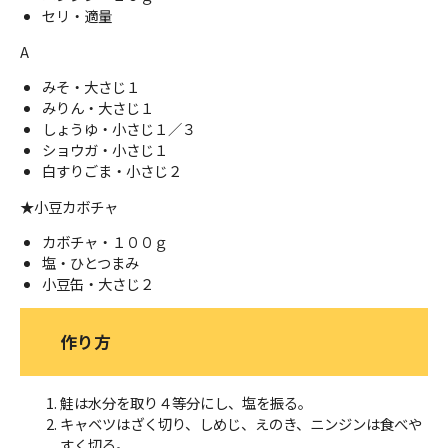
セリ・適量
A
みそ・大さじ１
みりん・大さじ１
しょうゆ・小さじ１／３
ショウガ・小さじ１
白すりごま・小さじ２
★小豆カボチャ
カボチャ・１００ｇ
塩・ひとつまみ
小豆缶・大さじ２
作り方
鮭は水分を取り４等分にし、塩を振る。
キャベツはざく切り、しめじ、えのき、ニンジンは食べや
すく切る。