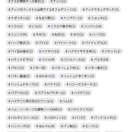
ナスの野菜チーズ焼き(1)
ナッツ(1)
ナッツのペーストと山菜アイコのフェデリーニ(1)
ナットウエッグサンド(1)
ナポリタン(2)
なまり節(1)
ナンプラー(1)
ニョッキ(1)
ニラ(11)
にら(1)
ニラ入り親子丼(1)
ニンジン(16)
ニンニク(9)
ネギ(1)
ねぎ(2)
のり(2)
ハーブ(2)
ハーブ焼き(1)
パイ(1)
パイシート(1)
パイナップル(1)
パイ包み焼き(1)
ハクサイ(13)
ハクサイ牛すき丼(1)
バケット(1)
バケットピザ(1)
バジル(4)
バジルソース(2)
パスタ(24)
パセリ(1)
バター(8)
バターしょうゆ(1)
バター焼き(1)
バター醤油(3)
はちみつ(1)
ハッシュドオニオン(1)
ハッシュドビーフ(1)
バナナ(1)
ハニーマスタード(1)
パプリカ(12)
パプリカパウダー(1)
ハマグリ(1)
ハマグリと菜の花のビアンコ(1)
ハム(3)
ハム・ソーセージの薬味ソース炒め(1)
ハヤシライス(2)
バルサミコソース(1)
ハロウィン(1)
パン(7)
パンナコッタ(1)
ハンバーグ(3)
はんぺん(4)
パン粉(2)
ビーフ(1)