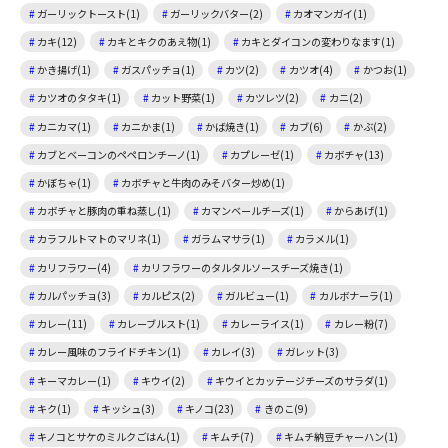
ガーリックトースト(1)
ガーリックバター(2)
カオマンガイ(1)
カキ(12)
カキとキクのあえ物(1)
カキとダイコンの変わりなます(1)
かき揚げ(1)
ガスパッチョ(1)
カツ(2)
カツオ(4)
かつお(1)
カツオのタタキ(1)
カット野菜(1)
カツレツ(2)
カニ(2)
カニカマ(1)
カニかま(1)
かば焼き(1)
カブ(6)
かぶ(2)
カブとベーコンのペペロンチーノ(1)
カプレーゼ(1)
カボチャ(13)
かぼちゃ(1)
カボチャと牛肉のみそバター炒め(1)
カボチャと豚肉の重ね蒸し(1)
カマンベールチーズ(1)
からあげ(1)
カラフルトマトのマリネ(1)
ガラムマサラ(1)
カラメル(1)
カリフラワー(4)
カリフラワーのタルタルソースチーズ焼き(1)
カルパッチョ(3)
カルピス(2)
ガルビュー(1)
カルボナーラ(1)
カレー(11)
カレーブルスト(1)
カレーライス(1)
カレー粉(7)
カレー風味のフライドチキン(1)
カレイ(3)
ガレット(3)
キーマカレー(1)
キウイ(2)
キウイとカッテージチーズのサラダ(1)
キク(1)
キッシュ(3)
キノコ(23)
きのこ(9)
キノコとサケのミルクごはん(1)
キムチ(7)
キムチ納豆チャーハン(1)