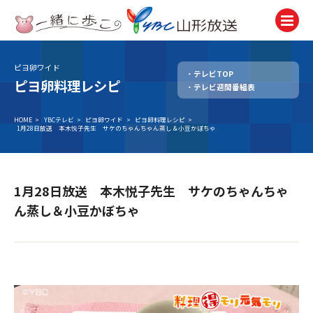
ピヨ卵ワイド
テレビTOP
テレビ
ピヨ卵料理レシピ
テレビ週間番組表
TV
ラジオ
HOME
>
YBCテレビ
>
ピヨ卵ワイド
>
ピヨ卵料理レシピ
>
1月28日放送 本木悦子先生 サケのちゃんちゃん蒸し＆小豆かぼちゃ
Radio
ニュース
News
1月28日放送 本木悦子先生 サケのちゃんちゃ
アナウンサー
ん蒸し＆小豆かぼちゃ
Announcer
イベント
Event
試写会・プレゼント
Present