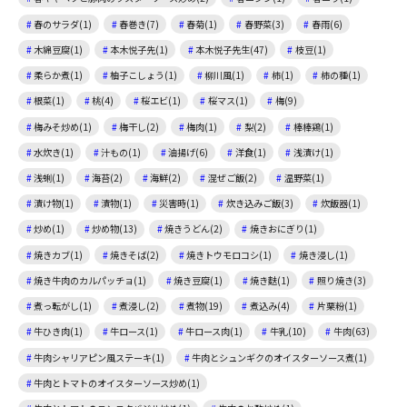
春のサラダ(1)
春巻き(7)
春菊(1)
春野菜(3)
春雨(6)
木綿豆腐(1)
本木悦子先(1)
本木悦子先生(47)
枝豆(1)
柔らか煮(1)
柚子こしょう(1)
柳川風(1)
柿(1)
柿の種(1)
根菜(1)
桃(4)
桜エビ(1)
桜マス(1)
梅(9)
梅みそ炒め(1)
梅干し(2)
梅肉(1)
梨(2)
棒棒鶏(1)
水炊き(1)
汁もの(1)
油揚げ(6)
洋食(1)
浅漬け(1)
浅蜊(1)
海苔(2)
海鮮(2)
混ぜご飯(2)
温野菜(1)
漬け物(1)
漬物(1)
災害時(1)
炊き込みご飯(3)
炊飯器(1)
炒め(1)
炒め物(13)
焼きうどん(2)
焼きおにぎり(1)
焼きカブ(1)
焼きそば(2)
焼きトウモロコシ(1)
焼き浸し(1)
焼き牛肉のカルパッチョ(1)
焼き豆腐(1)
焼き麩(1)
照り焼き(3)
煮っ転がし(1)
煮浸し(2)
煮物(19)
煮込み(4)
片栗粉(1)
牛ひき肉(1)
牛ロース(1)
牛ロース肉(1)
牛乳(10)
牛肉(63)
牛肉シャリアピン風ステーキ(1)
牛肉とシュンギクのオイスターソース煮(1)
牛肉とトマトのオイスターソース炒め(1)