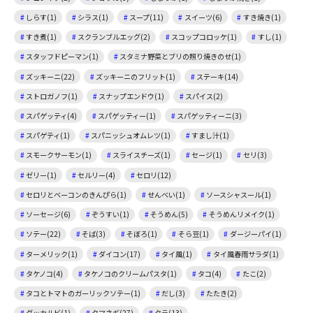
しらす(1)
シラス(1)
スープ(11)
スイーツ(6)
すき焼き(1)
すき煮(1)
スクランブルエッグ(2)
スコップコロッケ(1)
すし(1)
スタッフドピーマン(1)
スタミナ野菜とブリの照り焼きのせ(1)
ズッキーニ(22)
ズッキーニのフリット(1)
ステーキ(14)
ストロガノフ(1)
スナップエンドウ(1)
スパイス(2)
スパゲッティ(4)
スパゲッティー(1)
スパゲッティーニ(3)
スパゲティ(1)
スパニッシュオムレツ(1)
すまし汁(1)
スモークサーモン(1)
スライスチーズ(1)
セージ(1)
セリ(3)
ゼリー(1)
セルリー(4)
セロリ(12)
セロリとベーコンのきんぴら(1)
せんべい(1)
ソースシャスール(1)
ソーセージ(6)
ぞうすい(1)
そうめん(5)
そうめんリメイク(1)
ソテー(22)
そば(3)
そぼろ(1)
そら豆(1)
ダージーパイ(1)
ターメリック(1)
ダイコン(17)
タイ風(1)
タイ風春雨サラダ(1)
タケノコ(4)
タケノコのクリームパスタ(1)
タコ(4)
たこ(2)
タコとトマトのガーリックソテー(1)
だし(3)
たたき(2)
ダッカルビ(1)
タマネギ(27)
タラ(13)