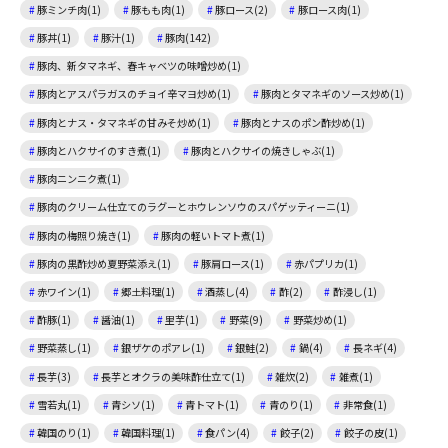
豚ミンチ肉(1)
豚もも肉(1)
豚ロース(2)
豚ロース肉(1)
豚丼(1)
豚汁(1)
豚肉(142)
豚肉、新タマネギ、春キャベツの味噌炒め(1)
豚肉とアスパラガスのチョイ辛マヨ炒め(1)
豚肉とタマネギのソース炒め(1)
豚肉とナス・タマネギの甘みそ炒め(1)
豚肉とナスのポン酢炒め(1)
豚肉とハクサイのすき煮(1)
豚肉とハクサイの焼きしゃぶ(1)
豚肉ニンニク煮(1)
豚肉のクリーム仕立てのラグーとホウレンソウのスパゲッティーニ(1)
豚肉の梅照り焼き(1)
豚肉の軽いトマト煮(1)
豚肉の黒酢炒め夏野菜添え(1)
豚肩ロース(1)
赤パプリカ(1)
赤ワイン(1)
郷土料理(1)
酒蒸し(4)
酢(2)
酢浸し(1)
酢豚(1)
醤油(1)
里芋(1)
野菜(9)
野菜炒め(1)
野菜蒸し(1)
銀ザケのポアレ(1)
銀鮭(2)
鍋(4)
長ネギ(4)
長芋(3)
長芋とオクラの美味酢仕立て(1)
雑炊(2)
雑煮(1)
雪若丸(1)
青シソ(1)
青トマト(1)
青のり(1)
非常食(1)
韓国のり(1)
韓国料理(1)
食パン(4)
餃子(2)
餃子の皮(1)