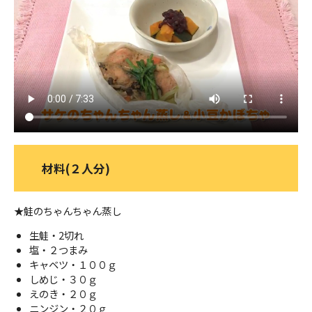
ＹＢＣオンデマンド
やまがた情熱市場
材料(２人分)
★鮭のちゃんちゃん蒸し
生鮭・2切れ
塩・２つまみ
キャベツ・１００ｇ
しめじ・３０ｇ
えのき・２０ｇ
ニンジン・２０ｇ