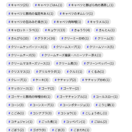
キャベツ(25)
キャベツごはん(1)
キャベツと豚ばら肉の酒蒸し(1)
キャベツと豚肉の塩昆布あえ(1)
キャベツのオムレツ(1)
キャベツの包みみそ焼き(1)
キャベツ肉味噌(1)
キャラメル(1)
キャロット・ラペ(1)
キュウリ(13)
きゅうり(4)
きんとん(1)
きんぴら(10)
グラタン(16)
クリーミー炒め(1)
クリーム(3)
クリームケッパーソース(1)
クリームスープ(1)
クリームソース(5)
クリームチーズ(5)
クリームチーズ福袋・ハニーソテー添え(1)
クリームマヨネーズソース(1)
クリーム煮(5)
グリーンペッパー(1)
クリスマス(1)
グリルサラダ(1)
クルミ(1)
くるみ(1)
クレープ(1)
ケーキ(3)
ケチャップ(2)
ケチャップ炒め(1)
ケッカソース(1)
ゴーヤ(2)
ゴーヤー(2)
ゴーヤーと豚肉の味噌炒め(1)
ゴーヤチャンプル(1)
コールスロー(1)
コーン(3)
コーンスープ(1)
コーンポタージュ(1)
こうじ鍋(1)
こごみ(1)
コシアブラ(3)
コショウ(1)
こしょうめし(1)
コチュジャン(1)
ごった煮(1)
コッペパン(1)
ごはん(2)
ごぼう(2)
ゴボウ(9)
ごま(3)
ごまだれ(1)