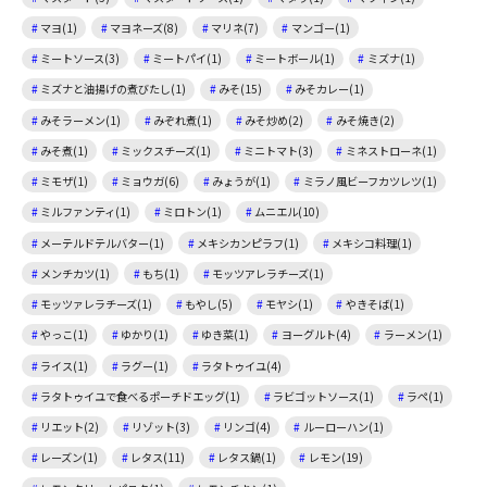
マヨ(1)
マヨネーズ(8)
マリネ(7)
マンゴー(1)
ミートソース(3)
ミートパイ(1)
ミートボール(1)
ミズナ(1)
ミズナと油揚げの煮びたし(1)
みそ(15)
みそカレー(1)
みそラーメン(1)
みぞれ煮(1)
みそ炒め(2)
みそ焼き(2)
みそ煮(1)
ミックスチーズ(1)
ミニトマト(3)
ミネストローネ(1)
ミモザ(1)
ミョウガ(6)
みょうが(1)
ミラノ風ビーフカツレツ(1)
ミルファンティ(1)
ミロトン(1)
ムニエル(10)
メーテルドテルバター(1)
メキシカンピラフ(1)
メキシコ料理(1)
メンチカツ(1)
もち(1)
モッツアレラチーズ(1)
モッツァレラチーズ(1)
もやし(5)
モヤシ(1)
やきそば(1)
やっこ(1)
ゆかり(1)
ゆき菜(1)
ヨーグルト(4)
ラーメン(1)
ライス(1)
ラグー(1)
ラタトゥイユ(4)
ラタトゥイユで食べるポーチドエッグ(1)
ラビゴットソース(1)
ラペ(1)
リエット(2)
リゾット(3)
リンゴ(4)
ルーローハン(1)
レーズン(1)
レタス(11)
レタス鍋(1)
レモン(19)