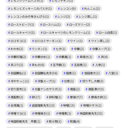
レモンクリームパスタ(1)
レモンチキン(1)
レモンとズッキーニのパスタ(1)
レンコン(9)
れんこん(2)
レンコンのみそ味きんぴら(1)
レンジ(2)
レンジ蒸し(1)
ローストビーフ(1)
ロースハム(1)
ローズマリー(2)
ロールキャベツ(2)
ロールキャベツのレモンクリーム(1)
ロール白菜(1)
ロコモコ(1)
ロミロミサーモン(1)
ワイン(1)
ワイン蒸し(2)
わかめ(2)
ワンタン(1)
七夕(1)
中華(2)
中華スープ(1)
中華料理(2)
中華炒め(1)
中華風(1)
串焼き(1)
丼(4)
丼ぶり(2)
丼もの(6)
五平餅(1)
五目煮(1)
人参(1)
会田勝弘(1)
会田勝弘先生(56)
佃煮(1)
信田巻き(1)
八宝(1)
冷ややっこ(1)
冷製スープ(1)
分葱(1)
切り干し大根(3)
切り昆布(1)
刈屋ナシのサラダ(1)
南蛮(2)
南蛮漬け(3)
南蛮酢(2)
卵(17)
卵料理(1)
厚揚げ(7)
厚焼き卵(1)
台湾風(1)
吉田理恵先生(13)
味噌(13)
味噌かす汁(1)
味噌マヨ(1)
味噌焼き(1)
味噌煮(1)
味田和教先生(32)
味田和教先生 卒業(1)
和え物(1)
和風(4)