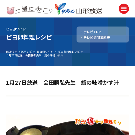
ピヨ卵ワイド
テレビTOP
テレビ
ピヨ卵料理レシピ
テレビ週間番組表
TV
ラジオ
HOME
>
YBCテレビ
>
ピヨ卵ワイド
>
ピヨ卵料理レシピ
>
1月27日放送 会田勝弘先生 鱈の味噌かす汁
Radio
ニュース
News
1月27日放送 会田勝弘先生 鱈の味噌かす汁
アナウンサー
Announcer
イベント
Event
試写会・プレゼント
Present