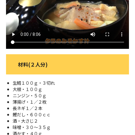
ＹＢＣオンデマンド
やまがた情熱市場
材料(２人分)
生鱈１００ｇ・３切れ
大根・１００ｇ
ニンジン・５０ｇ
薄揚げ・１／２枚
長ネギ１／２本
鰹だし・６００ｃｃ
酒・大さじ２
味噌・３０～３５ｇ
酒かす・４０ｇ