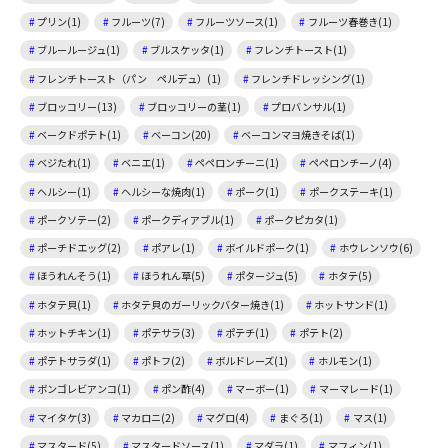
プリン(1)
フルーツ(7)
フルーツソース(1)
フルーツ春巻き(1)
ブルールージュ(1)
ブルスケッタ(1)
フレンチトースト(1)
フレンチトースト（パン ペルデュ）(1)
フレンチドレッシング(1)
ブロッコリー(13)
ブロッコリーの茎(1)
プロバンサル(1)
ベークドポテト(1)
ベーコン(20)
ベーコンマヨ焼きそば(1)
ベジたれ(1)
ベニエ(1)
ペペロンチーニ(1)
ペペロンチーノ(4)
ヘルシー(1)
ヘルシーな焼肉(1)
ポーク(1)
ポークステーキ(1)
ポークソテー(2)
ポークディアブル(1)
ポークピカタ(1)
ポーチドエッグ(2)
ポアレ(1)
ボイルドポーク(1)
ホウレンソウ(6)
ほうれんそう(1)
ほうれん草(5)
ポタージュ(5)
ホタテ(5)
ホタテ貝(1)
ホタテ貝のガーリックバター焼き(1)
ホットサンド(1)
ホットチキン(1)
ポテサラ(3)
ポテチ(1)
ポテト(2)
ポテトサラダ(1)
ポトフ(2)
ボルドレーズ(1)
ホルモン(1)
ボンゴレビアンコ(1)
ポン酢(4)
マーボー(1)
マーマレード(1)
マイタケ(3)
マカロニ(2)
マグロ(4)
まぐろ(1)
マス(1)
マスタード(5)
マスタードソース(1)
マダラ(1)
マフィン(1)