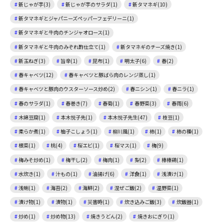
新じゃが芋(3)
新じゃが芋のサラダ(1)
新タマネギ(10)
新タマネギとジャパニーズペッパーフェデリーニ(1)
新タマネギと牛肉のチンジャオロース(1)
新タマネギと牛肉のみぞれ酢仕立て(1)
新タマネギのチーズ焼き(1)
新玉ねぎ(3)
旨辛(1)
昆布(1)
明太子(6)
春(2)
春キャベツ(12)
春キャベツと豚ばら肉のレンジ蒸し(1)
春キャベツと豚肉のウスターソース炒め(2)
春ニシン(1)
春ニラ(1)
春のサラダ(1)
春巻き(7)
春菊(1)
春野菜(3)
春雨(6)
木綿豆腐(1)
本木悦子先(1)
本木悦子先生(47)
枝豆(1)
柔らか煮(1)
柚子こしょう(1)
柳川風(1)
柿(1)
柿の種(1)
根菜(1)
桃(4)
桜エビ(1)
桜マス(1)
梅(9)
梅みそ炒め(1)
梅干し(2)
梅肉(1)
梨(2)
棒棒鶏(1)
水炊き(1)
汁もの(1)
油揚げ(6)
洋食(1)
浅漬け(1)
浅蜊(1)
海苔(2)
海鮮(2)
混ぜご飯(2)
温野菜(1)
漬け物(1)
漬物(1)
災害時(1)
炊き込みご飯(3)
炊飯器(1)
炒め(1)
炒め物(13)
焼きうどん(2)
焼きおにぎり(1)