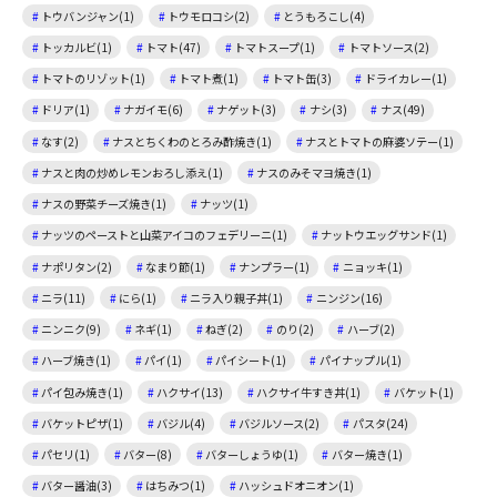
トウバンジャン(1)
トウモロコシ(2)
とうもろこし(4)
トッカルビ(1)
トマト(47)
トマトスープ(1)
トマトソース(2)
トマトのリゾット(1)
トマト煮(1)
トマト缶(3)
ドライカレー(1)
ドリア(1)
ナガイモ(6)
ナゲット(3)
ナシ(3)
ナス(49)
なす(2)
ナスとちくわのとろみ酢焼き(1)
ナスとトマトの麻婆ソテー(1)
ナスと肉の炒めレモンおろし添え(1)
ナスのみそマヨ焼き(1)
ナスの野菜チーズ焼き(1)
ナッツ(1)
ナッツのペーストと山菜アイコのフェデリーニ(1)
ナットウエッグサンド(1)
ナポリタン(2)
なまり節(1)
ナンプラー(1)
ニョッキ(1)
ニラ(11)
にら(1)
ニラ入り親子丼(1)
ニンジン(16)
ニンニク(9)
ネギ(1)
ねぎ(2)
のり(2)
ハーブ(2)
ハーブ焼き(1)
パイ(1)
パイシート(1)
パイナップル(1)
パイ包み焼き(1)
ハクサイ(13)
ハクサイ牛すき丼(1)
バケット(1)
バケットピザ(1)
バジル(4)
バジルソース(2)
パスタ(24)
パセリ(1)
バター(8)
バターしょうゆ(1)
バター焼き(1)
バター醤油(3)
はちみつ(1)
ハッシュドオニオン(1)