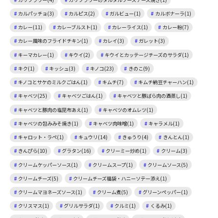
カルパッチョ(3)
カルピス(2)
ガルビュー(1)
カルボナーラ(1)
カレー(11)
カレーブルスト(1)
カレーライス(1)
カレー粉(7)
カレー風味のフライドチキン(1)
カレイ(3)
ガレット(3)
キーマカレー(1)
キウイ(2)
キウイとカッテージチーズのサラダ(1)
キク(1)
キッシュ(3)
キノコ(23)
きのこ(9)
キノコとサケのミルクごはん(1)
キムチ(7)
キムチ納豆チャーハン(1)
キャベツ(25)
キャベツごはん(1)
キャベツと豚ばら肉の酒蒸し(1)
キャベツと豚肉の塩昆布あえ(1)
キャベツのオムレツ(1)
キャベツの包みみそ焼き(1)
キャベツ肉味噌(1)
キャラメル(1)
キャロット・ラペ(1)
キュウリ(14)
きゅうり(4)
きんとん(1)
きんぴら(10)
グラタン(16)
クリーミー炒め(1)
クリーム(3)
クリームケッパーソース(1)
クリームスープ(1)
クリームソース(5)
クリームチーズ(5)
クリームチーズ福袋・ハニーソテー添え(1)
クリームマヨネーズソース(1)
クリーム煮(5)
グリーンペッパー(1)
クリスマス(1)
グリルサラダ(1)
クルミ(1)
くるみ(1)