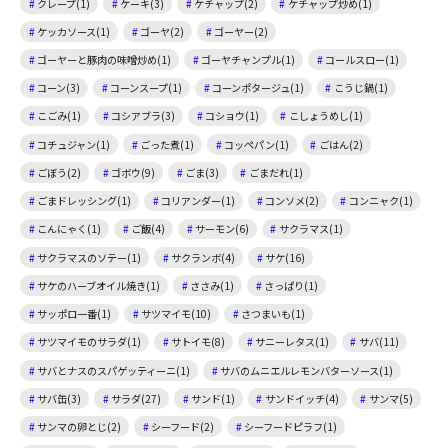
クレープ(1)
ケーキ(3)
ケチャップ(2)
ケチャップ炒め(1)
ケッカソース(1)
ゴーヤ(2)
ゴーヤー(2)
ゴーヤーと豚肉の味噌炒め(1)
ゴーヤチャンプル(1)
コールスロー(1)
コーン(3)
コーンスープ(1)
コーンポタージュ(1)
こうじ鍋(1)
こごみ(1)
コシアブラ(3)
コショウ(1)
こしょうめし(1)
コチュジャン(1)
ごった煮(1)
コッペパン(1)
ごはん(2)
ごぼう(2)
ゴボウ(9)
ごま(3)
ごまだれ(1)
ごまドレッシング(1)
コリアンダー(1)
コンソメ(2)
コンニャク(1)
こんにゃく(1)
ご飯(4)
サーモン(6)
サクラマス(1)
サクラマスのソテー(1)
サクランボ(4)
サケ(16)
サケのハーブオイル焼き(1)
ささみ(1)
さっぱり(1)
サッポロ一番(1)
サツマイモ(10)
さつまいも(1)
サツマイモのサラダ(1)
サトイモ(8)
サニーレタス(1)
サバ(11)
サバとナスのスパゲッティーニ(1)
サバのムニエルレモンバターソース(1)
サバ缶(3)
サラダ(27)
サンド(1)
サンドイッチ(4)
サンマ(5)
サンマの卵とじ(2)
シーフード(2)
シーフードピラフ(1)