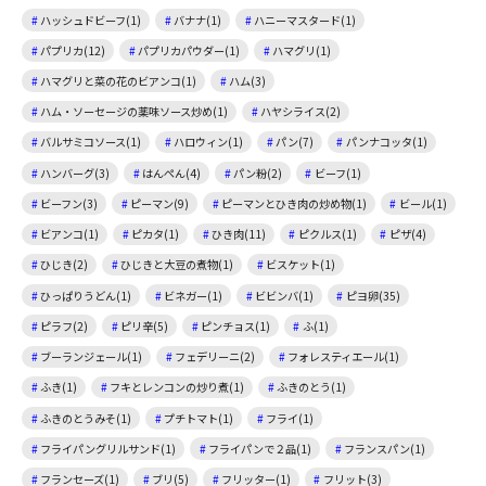
ハッシュドビーフ(1)
バナナ(1)
ハニーマスタード(1)
パプリカ(12)
パプリカパウダー(1)
ハマグリ(1)
ハマグリと菜の花のビアンコ(1)
ハム(3)
ハム・ソーセージの薬味ソース炒め(1)
ハヤシライス(2)
バルサミコソース(1)
ハロウィン(1)
パン(7)
パンナコッタ(1)
ハンバーグ(3)
はんぺん(4)
パン粉(2)
ビーフ(1)
ビーフン(3)
ピーマン(9)
ピーマンとひき肉の炒め物(1)
ビール(1)
ビアンコ(1)
ピカタ(1)
ひき肉(11)
ピクルス(1)
ピザ(4)
ひじき(2)
ひじきと大豆の煮物(1)
ビスケット(1)
ひっぱりうどん(1)
ビネガー(1)
ビビンバ(1)
ピヨ卵(35)
ピラフ(2)
ピリ辛(5)
ピンチョス(1)
ふ(1)
ブーランジェール(1)
フェデリーニ(2)
フォレスティエール(1)
ふき(1)
フキとレンコンの炒り煮(1)
ふきのとう(1)
ふきのとうみそ(1)
プチトマト(1)
フライ(1)
フライパングリルサンド(1)
フライパンで２品(1)
フランスパン(1)
フランセーズ(1)
ブリ(5)
フリッター(1)
フリット(3)