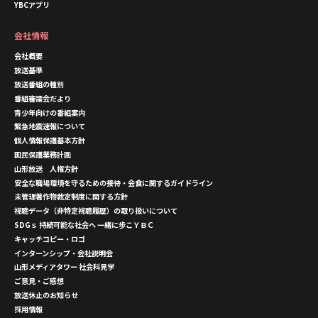
YBCアプリ
会社情報
会社概要
放送基準
放送番組の種別
番組審議会だより
青少年向けの番組案内
緊急地震速報について
個人情報保護基本方針
国民保護業務計画
山形放送 人権方針
安全な職場環境を守るための接待・会食に関するガイドライン
未管理著作物裁定制度に関する方針
視聴データ（非特定視聴履歴）の取り扱いについて
SDGｓ 持続可能な社会へ 一緒に歩こＹＢＣ
キャッチコピー・ロゴ
インターンシップ・会社説明会
山形メディアタワー 社会科見学
ご意見・ご感想
放送休止のお知らせ
採用情報