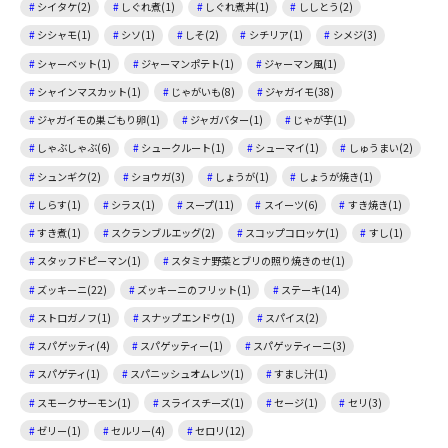
シイタケ(2)
しぐれ煮(1)
しぐれ煮丼(1)
ししとう(2)
シシャモ(1)
シソ(1)
しそ(2)
シチリア(1)
シメジ(3)
シャーベット(1)
ジャーマンポテト(1)
ジャーマン風(1)
シャインマスカット(1)
じゃがいも(8)
ジャガイモ(38)
ジャガイモの巣ごもり卵(1)
ジャガバター(1)
じゃが芋(1)
しゃぶしゃぶ(6)
シュークルート(1)
シューマイ(1)
しゅうまい(2)
シュンギク(2)
ショウガ(3)
しょうが(1)
しょうが焼き(1)
しらす(1)
シラス(1)
スープ(11)
スイーツ(6)
すき焼き(1)
すき煮(1)
スクランブルエッグ(2)
スコップコロッケ(1)
すし(1)
スタッフドピーマン(1)
スタミナ野菜とブリの照り焼きのせ(1)
ズッキーニ(22)
ズッキーニのフリット(1)
ステーキ(14)
ストロガノフ(1)
スナップエンドウ(1)
スパイス(2)
スパゲッティ(4)
スパゲッティー(1)
スパゲッティーニ(3)
スパゲティ(1)
スパニッシュオムレツ(1)
すまし汁(1)
スモークサーモン(1)
スライスチーズ(1)
セージ(1)
セリ(3)
ゼリー(1)
セルリー(4)
セロリ(12)