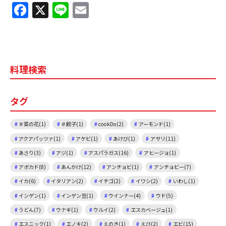
F
X
Li
E
a
n
m
c
e
ai
e
l
料理検索
b
o
タグ
o
k
＃菜の花(1)
＃餃子(1)
cookDo(2)
アーモンド(1)
アクアパッツァ(1)
アケビ(1)
あけび(1)
アサリ(11)
あさり(3)
アジ(1)
アスパラガス(16)
アヒージョ(1)
アボカド(8)
あんかけ(12)
アンチョビ(1)
アンチョビー(7)
イカ(6)
イタリアン(2)
イチゴ(2)
イワシ(2)
いわし(1)
インゲン(1)
インゲン豆(1)
ウインナー(4)
ウド(5)
うどん(7)
ウナギ(1)
ウルイ(2)
エスカベージュ(1)
エスニック(1)
エノキ(2)
えのき(1)
えび(2)
エビ(15)