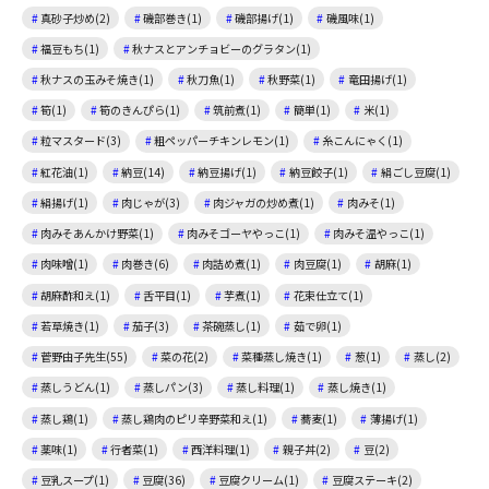
真砂子炒め(2)
磯部巻き(1)
磯部揚げ(1)
磯風味(1)
福豆もち(1)
秋ナスとアンチョビーのグラタン(1)
秋ナスの玉みそ焼き(1)
秋刀魚(1)
秋野菜(1)
竜田揚げ(1)
筍(1)
筍のきんぴら(1)
筑前煮(1)
簡単(1)
米(1)
粒マスタード(3)
粗ペッパーチキンレモン(1)
糸こんにゃく(1)
紅花油(1)
納豆(14)
納豆揚げ(1)
納豆餃子(1)
絹ごし豆腐(1)
絹揚げ(1)
肉じゃが(3)
肉ジャガの炒め煮(1)
肉みそ(1)
肉みそあんかけ野菜(1)
肉みそゴーヤやっこ(1)
肉みそ温やっこ(1)
肉味噌(1)
肉巻き(6)
肉詰め煮(1)
肉豆腐(1)
胡麻(1)
胡麻酢和え(1)
舌平目(1)
芋煮(1)
花束仕立て(1)
若草焼き(1)
茄子(3)
茶碗蒸し(1)
茹で卵(1)
菅野由子先生(55)
菜の花(2)
菜種蒸し焼き(1)
葱(1)
蒸し(2)
蒸しうどん(1)
蒸しパン(3)
蒸し料理(1)
蒸し焼き(1)
蒸し鶏(1)
蒸し鶏肉のピリ辛野菜和え(1)
蕎麦(1)
薄揚げ(1)
薬味(1)
行者菜(1)
西洋料理(1)
親子丼(2)
豆(2)
豆乳スープ(1)
豆腐(36)
豆腐クリーム(1)
豆腐ステーキ(2)