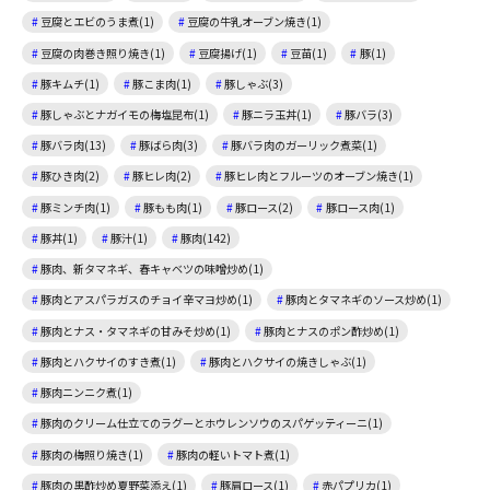
豆腐とエビのうま煮(1)
豆腐の牛乳オーブン焼き(1)
豆腐の肉巻き照り焼き(1)
豆腐揚げ(1)
豆苗(1)
豚(1)
豚キムチ(1)
豚こま肉(1)
豚しゃぶ(3)
豚しゃぶとナガイモの梅塩昆布(1)
豚ニラ玉丼(1)
豚バラ(3)
豚バラ肉(13)
豚ばら肉(3)
豚バラ肉のガーリック煮菜(1)
豚ひき肉(2)
豚ヒレ肉(2)
豚ヒレ肉とフルーツのオーブン焼き(1)
豚ミンチ肉(1)
豚もも肉(1)
豚ロース(2)
豚ロース肉(1)
豚丼(1)
豚汁(1)
豚肉(142)
豚肉、新タマネギ、春キャベツの味噌炒め(1)
豚肉とアスパラガスのチョイ辛マヨ炒め(1)
豚肉とタマネギのソース炒め(1)
豚肉とナス・タマネギの甘みそ炒め(1)
豚肉とナスのポン酢炒め(1)
豚肉とハクサイのすき煮(1)
豚肉とハクサイの焼きしゃぶ(1)
豚肉ニンニク煮(1)
豚肉のクリーム仕立てのラグーとホウレンソウのスパゲッティーニ(1)
豚肉の梅照り焼き(1)
豚肉の軽いトマト煮(1)
豚肉の黒酢炒め夏野菜添え(1)
豚肩ロース(1)
赤パプリカ(1)