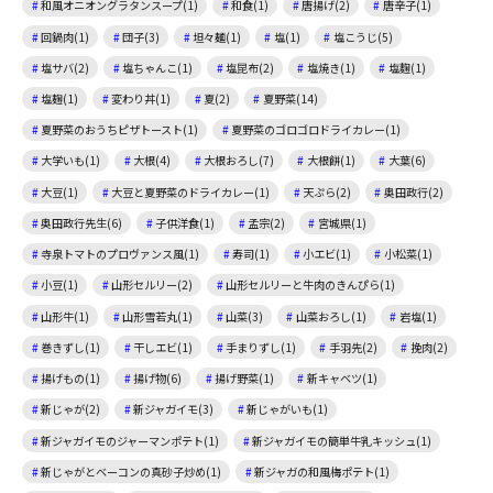
和風オニオングラタンスープ(1)
和食(1)
唐揚げ(2)
唐辛子(1)
回鍋肉(1)
団子(3)
坦々麺(1)
塩(1)
塩こうじ(5)
塩サバ(2)
塩ちゃんこ(1)
塩昆布(2)
塩焼き(1)
塩麴(1)
塩麹(1)
変わり丼(1)
夏(2)
夏野菜(14)
夏野菜のおうちピザトースト(1)
夏野菜のゴロゴロドライカレー(1)
大学いも(1)
大根(4)
大根おろし(7)
大根餅(1)
大葉(6)
大豆(1)
大豆と夏野菜のドライカレー(1)
天ぷら(2)
奥田政行(2)
奥田政行先生(6)
子供洋食(1)
孟宗(2)
宮城県(1)
寺泉トマトのプロヴァンス風(1)
寿司(1)
小エビ(1)
小松菜(1)
小豆(1)
山形セルリー(2)
山形セルリーと牛肉のきんぴら(1)
山形牛(1)
山形雪若丸(1)
山菜(3)
山菜おろし(1)
岩塩(1)
巻きずし(1)
干しエビ(1)
手まりずし(1)
手羽先(2)
挽肉(2)
揚げもの(1)
揚げ物(6)
揚げ野菜(1)
新キャベツ(1)
新じゃが(2)
新ジャガイモ(3)
新じゃがいも(1)
新ジャガイモのジャーマンポテト(1)
新ジャガイモの簡単牛乳キッシュ(1)
新じゃがとベーコンの真砂子炒め(1)
新ジャガの和風梅ポテト(1)