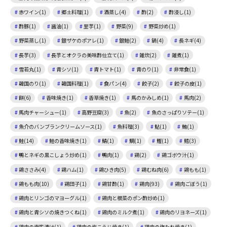
赤ワイン(1)
郷土料理(1)
酒蒸し(4)
酢(2)
酢浸し(1)
酢豚(1)
醤油(1)
里芋(1)
野菜(9)
野菜炒め(1)
野菜蒸し(1)
銀ザケのポアレ(1)
銀鮭(2)
鍋(4)
長ネギ(4)
長芋(3)
長芋とオクラの美味酢仕立て(1)
雑炊(2)
雑煮(1)
雪若丸(1)
青シソ(1)
青トマト(1)
青のり(1)
非常食(1)
韓国のり(1)
韓国料理(1)
食パン(4)
餃子(2)
餃子の皮(1)
餅(6)
香味焼き(1)
香草焼き(1)
馬のかみしめ(1)
馬肉(2)
馬肉チャーシュー(1)
高野豆腐(3)
魚(2)
魚のさっぱりソテー(1)
魚介のバンブランクリームソース(1)
魚料理(3)
鮎(1)
鮪(1)
鮭(14)
鮭の香味焼き(1)
鯖(1)
鯛(1)
鰹(1)
鱈(3)
鴨とネギの黒こしょう炒め(1)
鴨肉(1)
鶏(2)
鶏ゴボウ汁(1)
鶏ささみ(4)
鶏ハム(1)
鶏ひき肉(5)
鶏むね肉(6)
鶏もも(1)
鶏もも肉(10)
鶏団子(1)
鶏甘酢(1)
鶏肉(93)
鶏肉ごぼう(1)
鶏肉とリンゴのマヨーグル(1)
鶏肉と根菜のポン酢炒め(1)
鶏肉と青シソの焼きつくね(1)
鶏肉のミルク煮(1)
鶏肉のリヨネーズ(1)
鶏肉の南蛮漬け(1)
鶏肉の塩こうじ焼き(1)
鶏肉の梅たれ焼き(1)