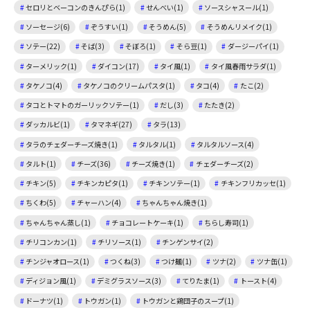
セロリとベーコンのきんぴら(1)
せんべい(1)
ソースシャスール(1)
ソーセージ(6)
ぞうすい(1)
そうめん(5)
そうめんリメイク(1)
ソテー(22)
そば(3)
そぼろ(1)
そら豆(1)
ダージーパイ(1)
ターメリック(1)
ダイコン(17)
タイ風(1)
タイ風春雨サラダ(1)
タケノコ(4)
タケノコのクリームパスタ(1)
タコ(4)
たこ(2)
タコとトマトのガーリックソテー(1)
だし(3)
たたき(2)
ダッカルビ(1)
タマネギ(27)
タラ(13)
タラのチェダーチーズ焼き(1)
タルタル(1)
タルタルソース(4)
タルト(1)
チーズ(36)
チーズ焼き(1)
チェダーチーズ(2)
チキン(5)
チキンカピタ(1)
チキンソテー(1)
チキンフリカッセ(1)
ちくわ(5)
チャーハン(4)
ちゃんちゃん焼き(1)
ちゃんちゃん蒸し(1)
チョコレートケーキ(1)
ちらし寿司(1)
チリコンカン(1)
チリソース(1)
チンゲンサイ(2)
チンジャオロース(1)
つくね(3)
つけ麺(1)
ツナ(2)
ツナ缶(1)
ディジョン風(1)
デミグラスソース(3)
てりたま(1)
トースト(4)
ドーナツ(1)
トウガン(1)
トウガンと鶏団子のスープ(1)