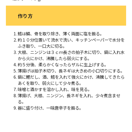
作り方
鱈は鱗、骨を取り除き、薄く両面に塩を振る。
約１０分位置いて流水で洗い、キッチンペーパーで水分を
ふき取り、一口大に切る。
大根、ニンジンは３ｃｍ長さの拍子木に切り、鍋に入れ水
から火にかけ、沸騰したら弱火にする。
約５分後、柔らかくなったらザルに生上げする。
薄揚げは拍子木切り、長ネギは大きめの小口切りにする。
鍋に鰹だし、酒、鱈を入れて強火にかけ、沸騰してきたら
あくを取り、弱火にして少々煮る。
味噌と酒かすを溶かし入れ、味を見る。
薄揚げ、大根、ニンジン、長ネギを入れ、少々煮含ませ
る。
器に盛り付け、一味唐辛子を振る。