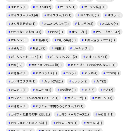
エビカツ(1)
エリンギ(2)
オーブン(1)
オーブン焼き(1)
オイスターソース(4)
オイスター炒め(1)
おくずかけ(1)
オクラ(3)
オクラみそ炒め(1)
オニオンリング(1)
おにぎり(3)
オムレツ(4)
おもてなしのお浸し(1)
おやき(1)
オリーブ(1)
オリーブオイル(2)
オレンジ(5)
お刺身(1)
お好み焼き(5)
お好み焼きハクサイ(1)
お正月(1)
お浸し(2)
お餅(1)
ガーリック(3)
ガーリックトースト(1)
ガーリックバター(2)
カオマンガイ(1)
カキ(12)
カキとキクのあえ物(1)
カキとダイコンの変わりなます(1)
かき揚げ(1)
ガスパッチョ(1)
カツ(2)
カツオ(4)
かつお(1)
カツオのタタキ(1)
カット野菜(1)
カツレツ(2)
カニ(2)
カニカマ(1)
カニかま(1)
かば焼き(1)
カブ(6)
かぶ(2)
カブとベーコンのペペロンチーノ(1)
カプレーゼ(1)
カボチャ(13)
かぼちゃ(1)
カボチャと牛肉のみそバター炒め(1)
カボチャと豚肉の重ね蒸し(1)
カマンベールチーズ(1)
からあげ(1)
カラフルトマトのマリネ(1)
ガラムマサラ(1)
カラメル(1)
カリフラワー(4)
カリフラワーのタルタルソースチーズ焼き(1)