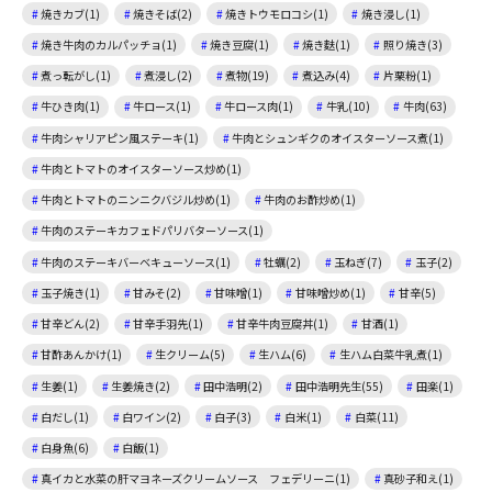
焼きカブ(1)
焼きそば(2)
焼きトウモロコシ(1)
焼き浸し(1)
焼き牛肉のカルパッチョ(1)
焼き豆腐(1)
焼き麩(1)
照り焼き(3)
煮っ転がし(1)
煮浸し(2)
煮物(19)
煮込み(4)
片栗粉(1)
牛ひき肉(1)
牛ロース(1)
牛ロース肉(1)
牛乳(10)
牛肉(63)
牛肉シャリアピン風ステーキ(1)
牛肉とシュンギクのオイスターソース煮(1)
牛肉とトマトのオイスターソース炒め(1)
牛肉とトマトのニンニクバジル炒め(1)
牛肉のお酢炒め(1)
牛肉のステーキカフェドパリバターソース(1)
牛肉のステーキバーベキューソース(1)
牡蠣(2)
玉ねぎ(7)
玉子(2)
玉子焼き(1)
甘みそ(2)
甘味噌(1)
甘味噌炒め(1)
甘辛(5)
甘辛どん(2)
甘辛手羽先(1)
甘辛牛肉豆腐丼(1)
甘酒(1)
甘酢あんかけ(1)
生クリーム(5)
生ハム(6)
生ハム白菜牛乳煮(1)
生姜(1)
生姜焼き(2)
田中浩明(2)
田中浩明先生(55)
田楽(1)
白だし(1)
白ワイン(2)
白子(3)
白米(1)
白菜(11)
白身魚(6)
白飯(1)
真イカと水菜の肝マヨネーズクリームソース フェデリーニ(1)
真砂子和え(1)