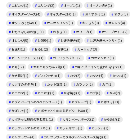
エビカツ(1)
エリンギ(2)
オーブン(1)
オーブン焼き(1)
オイスターソース(4)
オイスター炒め(1)
おくずかけ(1)
オクラ(3)
オクラみそ炒め(1)
オニオンリング(1)
おにぎり(3)
オムレツ(4)
おもてなしのお浸し(1)
おやき(1)
オリーブ(1)
オリーブオイル(2)
オレンジ(5)
お刺身(1)
お好み焼き(5)
お好み焼きハクサイ(1)
お正月(1)
お浸し(2)
お餅(1)
ガーリック(3)
ガーリックトースト(1)
ガーリックバター(2)
カオマンガイ(1)
カキ(12)
カキとキクのあえ物(1)
カキとダイコンの変わりなます(1)
かき揚げ(1)
ガスパッチョ(1)
カツ(2)
カツオ(4)
かつお(1)
カツオのタタキ(1)
カット野菜(1)
カツレツ(2)
カニ(2)
カニカマ(1)
カニかま(1)
かば焼き(1)
カブ(6)
かぶ(2)
カブとベーコンのペペロンチーノ(1)
カプレーゼ(1)
カボチャ(13)
かぼちゃ(1)
カボチャと牛肉のみそバター炒め(1)
カボチャと豚肉の重ね蒸し(1)
カマンベールチーズ(1)
からあげ(1)
カラフルトマトのマリネ(1)
ガラムマサラ(1)
カラメル(1)
カリフラワー(4)
カリフラワーのタルタルソースチーズ焼き(1)