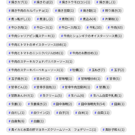
焼きカブ(1)
焼きそば(2)
焼きトウモロコシ(1)
焼き浸し(1)
焼き牛肉のカルパッチョ(1)
焼き豆腐(1)
焼き麩(1)
照り焼き(3)
煮っ転がし(1)
煮浸し(2)
煮物(19)
煮込み(4)
片栗粉(1)
牛ひき肉(1)
牛ロース(1)
牛ロース肉(1)
牛乳(10)
牛肉(63)
牛肉シャリアピン風ステーキ(1)
牛肉とシュンギクのオイスターソース煮(1)
牛肉とトマトのオイスターソース炒め(1)
牛肉とトマトのニンニクバジル炒め(1)
牛肉のお酢炒め(1)
牛肉のステーキカフェドパリバターソース(1)
牛肉のステーキバーベキューソース(1)
牡蠣(2)
玉ねぎ(7)
玉子(2)
玉子焼き(1)
甘みそ(2)
甘味噌(1)
甘味噌炒め(1)
甘辛(5)
甘辛どん(2)
甘辛手羽先(1)
甘辛牛肉豆腐丼(1)
甘酒(1)
甘酢あんかけ(1)
生クリーム(5)
生ハム(6)
生ハム白菜牛乳煮(1)
生姜(1)
生姜焼き(2)
田中浩明(2)
田中浩明先生(54)
田楽(1)
白だし(1)
白ワイン(2)
白子(3)
白米(1)
白菜(11)
白身魚(6)
白飯(1)
真イカと水菜の肝マヨネーズクリームソース フェデリーニ(1)
真砂子和え(1)