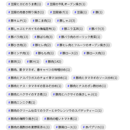
豆腐とエビのうま煮(1)
豆腐の牛乳オーブン焼き(1)
豆腐の肉巻き照り焼き(1)
豆腐揚げ(1)
豆苗(1)
豚(1)
豚キムチ(1)
豚こま肉(1)
豚しゃぶ(3)
豚しゃぶとナガイモの梅塩昆布(1)
豚ニラ玉丼(1)
豚バラ(3)
豚バラ肉(13)
豚ばら肉(3)
豚バラ肉のガーリック煮菜(1)
豚ひき肉(2)
豚ヒレ肉(2)
豚ヒレ肉とフルーツのオーブン焼き(1)
豚ミンチ肉(1)
豚もも肉(1)
豚ロース(2)
豚ロース肉(1)
豚丼(1)
豚汁(1)
豚肉(142)
豚肉、新タマネギ、春キャベツの味噌炒め(1)
豚肉とアスパラガスのチョイ辛マヨ炒め(1)
豚肉とタマネギのソース炒め(1)
豚肉とナス・タマネギの甘みそ炒め(1)
豚肉とナスのポン酢炒め(1)
豚肉とハクサイのすき煮(1)
豚肉とハクサイの焼きしゃぶ(1)
豚肉ニンニク煮(1)
豚肉のクリーム仕立てのラグーとホウレンソウのスパゲッティーニ(1)
豚肉の梅照り焼き(1)
豚肉の軽いトマト煮(1)
豚肉の黒酢炒め夏野菜添え(1)
豚肩ロース(1)
赤パプリカ(1)