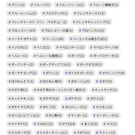
プリン(1)
フルーツ(7)
フルーツソース(1)
フルーツ春巻き(1)
ブルールージュ(1)
ブルスケッタ(1)
フレンチトースト(1)
フレンチトースト（パン ペルデュ）(1)
フレンチドレッシング(1)
ブロッコリー(13)
ブロッコリーの茎(1)
プロバンサル(1)
ベークドポテト(1)
ベーコン(20)
ベーコンマヨ焼きそば(1)
ベジたれ(1)
ベニエ(1)
ペペロンチーニ(1)
ペペロンチーノ(4)
ヘルシー(1)
ヘルシーな焼肉(1)
ポーク(1)
ポークステーキ(1)
ポークソテー(2)
ポークディアブル(1)
ポークピカタ(1)
ポーチドエッグ(2)
ポアレ(1)
ボイルドポーク(1)
ホウレンソウ(6)
ほうれんそう(1)
ほうれん草(5)
ポタージュ(5)
ホタテ(5)
ホタテ貝(1)
ホタテ貝のガーリックバター焼き(1)
ホットサンド(1)
ホットチキン(1)
ポテサラ(3)
ポテチ(1)
ポテト(2)
ポテトサラダ(1)
ポトフ(2)
ボルドレーズ(1)
ホルモン(1)
ボンゴレビアンコ(1)
ポン酢(4)
マーボー(1)
マーマレード(1)
マイタケ(3)
マカロニ(2)
マグロ(4)
まぐろ(1)
マス(1)
マスタード(5)
マスタードソース(1)
マダラ(1)
マフィン(1)