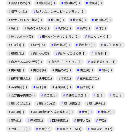
真砂子炒め(2)
磯部巻き(1)
磯部揚げ(1)
磯風味(1)
福豆もち(1)
秋ナスとアンチョビーのグラタン(1)
秋ナスの玉みそ焼き(1)
秋刀魚(1)
秋野菜(1)
竜田揚げ(1)
筍(1)
筍のきんぴら(1)
筑前煮(1)
簡単(1)
米(1)
粒マスタード(3)
粗ペッパーチキンレモン(1)
糸こんにゃく(1)
紅花油(1)
納豆(14)
納豆揚げ(1)
納豆餃子(1)
絹ごし豆腐(1)
絹揚げ(1)
肉じゃが(3)
肉ジャガの炒め煮(1)
肉みそ(1)
肉みそあんかけ野菜(1)
肉みそゴーヤやっこ(1)
肉みそ温やっこ(1)
肉味噌(1)
肉巻き(6)
肉詰め煮(1)
肉豆腐(1)
胡麻(1)
胡麻酢和え(1)
舌平目(1)
芋煮(1)
花束仕立て(1)
若草焼き(1)
茄子(3)
茶碗蒸し(1)
茹で卵(1)
菅野由子先生(54)
菜の花(2)
菜種蒸し焼き(1)
葱(1)
蒸し(2)
蒸しうどん(1)
蒸しパン(3)
蒸し料理(1)
蒸し焼き(1)
蒸し鶏(1)
蒸し鶏肉のピリ辛野菜和え(1)
蕎麦(1)
薄揚げ(1)
薬味(1)
行者菜(1)
西洋料理(1)
親子丼(2)
豆(2)
豆乳スープ(1)
豆腐(36)
豆腐クリーム(1)
豆腐ステーキ(2)