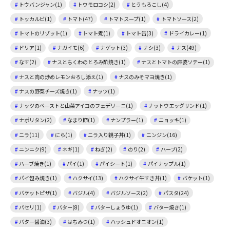
トウバンジャン(1)
トウモロコシ(2)
とうもろこし(4)
トッカルビ(1)
トマト(47)
トマトスープ(1)
トマトソース(2)
トマトのリゾット(1)
トマト煮(1)
トマト缶(3)
ドライカレー(1)
ドリア(1)
ナガイモ(6)
ナゲット(3)
ナシ(3)
ナス(49)
なす(2)
ナスとちくわのとろみ酢焼き(1)
ナスとトマトの麻婆ソテー(1)
ナスと肉の炒めレモンおろし添え(1)
ナスのみそマヨ焼き(1)
ナスの野菜チーズ焼き(1)
ナッツ(1)
ナッツのペーストと山菜アイコのフェデリーニ(1)
ナットウエッグサンド(1)
ナポリタン(2)
なまり節(1)
ナンプラー(1)
ニョッキ(1)
ニラ(11)
にら(1)
ニラ入り親子丼(1)
ニンジン(16)
ニンニク(9)
ネギ(1)
ねぎ(2)
のり(2)
ハーブ(2)
ハーブ焼き(1)
パイ(1)
パイシート(1)
パイナップル(1)
パイ包み焼き(1)
ハクサイ(13)
ハクサイ牛すき丼(1)
バケット(1)
バケットピザ(1)
バジル(4)
バジルソース(2)
パスタ(24)
パセリ(1)
バター(8)
バターしょうゆ(1)
バター焼き(1)
バター醤油(3)
はちみつ(1)
ハッシュドオニオン(1)