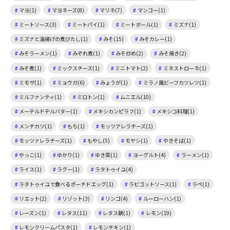
マヨ(1)
マヨネーズ(8)
マリネ(7)
マンゴー(1)
ミートソース(3)
ミートパイ(1)
ミートボール(1)
ミズナ(1)
ミズナと油揚げの煮びたし(1)
みそ(15)
みそカレー(1)
みそラーメン(1)
みぞれ煮(1)
みそ炒め(2)
みそ焼き(2)
みそ煮(1)
ミックスチーズ(1)
ミニトマト(2)
ミネストローネ(1)
ミモザ(1)
ミョウガ(6)
みょうが(1)
ミラノ風ビーフカツレツ(1)
ミルファンティ(1)
ミロトン(1)
ムニエル(10)
メーテルドテルバター(1)
メキシカンピラフ(1)
メキシコ料理(1)
メンチカツ(1)
もち(1)
モッツアレラチーズ(1)
モッツァレラチーズ(1)
もやし(5)
モヤシ(1)
やきそば(1)
やっこ(1)
ゆかり(1)
ゆき菜(1)
ヨーグルト(4)
ラーメン(1)
ライス(1)
ラグー(1)
ラタトゥイユ(4)
ラタトゥイユで食べるポーチドエッグ(1)
ラビゴットソース(1)
ラペ(1)
リエット(2)
リゾット(3)
リンゴ(4)
ルーローハン(1)
レーズン(1)
レタス(11)
レタス鍋(1)
レモン(19)
レモンクリームパスタ(1)
レモンチキン(1)