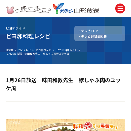
ピヨ卵ワイド
テレビTOP
テレビ
ピヨ卵料理レシピ
テレビ週間番組表
TV
ラジオ
HOME
>
YBCテレビ
>
ピヨ卵ワイド
>
ピヨ卵料理レシピ
>
1月26日放送 味田和教先生 豚しゃぶ肉のユッケ風
Radio
ニュース
News
1月26日放送 味田和教先生 豚しゃぶ肉のユッ
アナウンサー
ケ風
Announcer
イベント
Event
試写会・プレゼント
Present