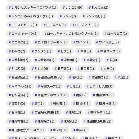
レモンとズッキーニのパスタ(1)
レンコン(9)
れんこん(2)
レンコンのみそ味きんぴら(1)
レンジ(2)
レンジ蒸し(1)
ローストビーフ(1)
ロースハム(1)
ローズマリー(2)
ロールキャベツ(2)
ロールキャベツのレモンクリーム(1)
ロール白菜(1)
ロコモコ(1)
ロミロミサーモン(1)
ワイン(1)
ワイン蒸し(2)
わかめ(2)
ワンタン(1)
七夕(1)
中華(2)
中華スープ(1)
中華料理(2)
中華炒め(1)
中華風(1)
串焼き(1)
丼(4)
丼ぶり(2)
丼もの(6)
五平餅(1)
五目煮(1)
人参(1)
会田勝弘(1)
会田勝弘先生(56)
佃煮(1)
信田巻き(1)
八宝(1)
冷ややっこ(1)
冷製スープ(1)
分葱(1)
切り干し大根(3)
切り昆布(1)
刈屋ナシのサラダ(1)
南蛮(2)
南蛮漬け(3)
南蛮酢(2)
卵(17)
卵料理(1)
厚揚げ(7)
厚焼き卵(1)
台湾風(1)
吉田理恵先生(13)
味噌(13)
味噌かす汁(1)
味噌マヨ(1)
味噌焼き(1)
味噌煮(1)
味田和教先生(32)
味田和教先生 卒業(1)
和え物(1)
和風(4)
和風オニオングラタンスープ(1)
和食(1)
唐揚げ(2)
唐辛子(1)