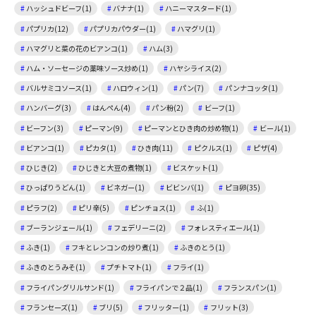
ハッシュドビーフ(1)
バナナ(1)
ハニーマスタード(1)
パプリカ(12)
パプリカパウダー(1)
ハマグリ(1)
ハマグリと菜の花のビアンコ(1)
ハム(3)
ハム・ソーセージの薬味ソース炒め(1)
ハヤシライス(2)
バルサミコソース(1)
ハロウィン(1)
パン(7)
パンナコッタ(1)
ハンバーグ(3)
はんぺん(4)
パン粉(2)
ビーフ(1)
ビーフン(3)
ピーマン(9)
ピーマンとひき肉の炒め物(1)
ビール(1)
ビアンコ(1)
ピカタ(1)
ひき肉(11)
ピクルス(1)
ピザ(4)
ひじき(2)
ひじきと大豆の煮物(1)
ビスケット(1)
ひっぱりうどん(1)
ビネガー(1)
ビビンバ(1)
ピヨ卵(35)
ピラフ(2)
ピリ辛(5)
ピンチョス(1)
ふ(1)
ブーランジェール(1)
フェデリーニ(2)
フォレスティエール(1)
ふき(1)
フキとレンコンの炒り煮(1)
ふきのとう(1)
ふきのとうみそ(1)
プチトマト(1)
フライ(1)
フライパングリルサンド(1)
フライパンで２品(1)
フランスパン(1)
フランセーズ(1)
ブリ(5)
フリッター(1)
フリット(3)