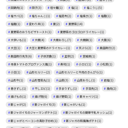
回鍋肉(1)
団子(3)
坦々麺(1)
塩(1)
塩こうじ(5)
塩サバ(2)
塩ちゃんこ(1)
塩昆布(2)
塩焼き(1)
塩麴(1)
塩麹(1)
変わり丼(1)
夏(2)
夏野菜(14)
夏野菜のおうちピザトースト(1)
夏野菜のゴロゴロドライカレー(1)
大学いも(1)
大根(4)
大根おろし(7)
大根餅(1)
大葉(6)
大豆(1)
大豆と夏野菜のドライカレー(1)
天ぷら(2)
奥田政行(2)
奥田政行先生(6)
子供洋食(1)
孟宗(2)
宮城県(1)
寺泉トマトのプロヴァンス風(1)
寿司(1)
小エビ(1)
小松菜(1)
小豆(1)
山形セルリー(2)
山形セルリーと牛肉のきんぴら(1)
山形牛(1)
山形雪若丸(1)
山菜(3)
山菜おろし(1)
岩塩(1)
巻きずし(1)
干しエビ(1)
手まりずし(1)
手羽先(2)
挽肉(2)
揚げもの(1)
揚げ物(6)
揚げ野菜(1)
新キャベツ(1)
新じゃが(2)
新ジャガイモ(3)
新じゃがいも(1)
新ジャガイモのジャーマンポテト(1)
新ジャガイモの簡単牛乳キッシュ(1)
新じゃがとベーコンの真砂子炒め(1)
新ジャガの和風梅ポテト(1)