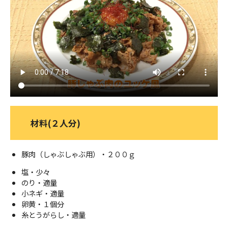
ＹＢＣオンデマンド
やまがた情熱市場
材料(２人分)
豚肉（しゃぶしゃぶ用）・２００ｇ
塩・少々
のり・適量
小ネギ・適量
卵黄・１個分
糸とうがらし・適量