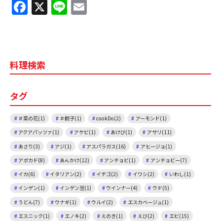
F
X
Li
E
a
n
m
c
e
ai
e
l
料理検索
b
o
タグ
o
k
＃菜の花(1)
＃餃子(1)
cookDo(2)
アーモンド(1)
アクアパッツァ(1)
アケビ(1)
あけび(1)
アサリ(11)
あさり(3)
アジ(1)
アスパラガス(16)
アヒージョ(1)
アボカド(8)
あんかけ(12)
アンチョビ(1)
アンチョビー(7)
イカ(6)
イタリアン(2)
イチゴ(2)
イワシ(2)
いわし(1)
インゲン(1)
インゲン豆(1)
ウインナー(4)
ウド(5)
うどん(7)
ウナギ(1)
ウルイ(2)
エスカベージュ(1)
エスニック(1)
エノキ(2)
えのき(1)
えび(2)
エビ(15)