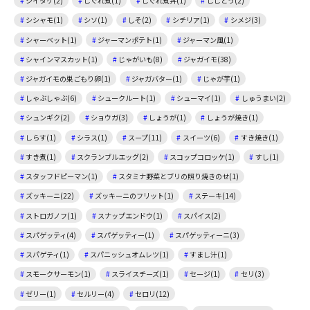
シイタケ(2)
しぐれ煮(1)
しぐれ煮丼(1)
ししとう(2)
シシャモ(1)
シソ(1)
しそ(2)
シチリア(1)
シメジ(3)
シャーベット(1)
ジャーマンポテト(1)
ジャーマン風(1)
シャインマスカット(1)
じゃがいも(8)
ジャガイモ(38)
ジャガイモの巣ごもり卵(1)
ジャガバター(1)
じゃが芋(1)
しゃぶしゃぶ(6)
シュークルート(1)
シューマイ(1)
しゅうまい(2)
シュンギク(2)
ショウガ(3)
しょうが(1)
しょうが焼き(1)
しらす(1)
シラス(1)
スープ(11)
スイーツ(6)
すき焼き(1)
すき煮(1)
スクランブルエッグ(2)
スコップコロッケ(1)
すし(1)
スタッフドピーマン(1)
スタミナ野菜とブリの照り焼きのせ(1)
ズッキーニ(22)
ズッキーニのフリット(1)
ステーキ(14)
ストロガノフ(1)
スナップエンドウ(1)
スパイス(2)
スパゲッティ(4)
スパゲッティー(1)
スパゲッティーニ(3)
スパゲティ(1)
スパニッシュオムレツ(1)
すまし汁(1)
スモークサーモン(1)
スライスチーズ(1)
セージ(1)
セリ(3)
ゼリー(1)
セルリー(4)
セロリ(12)