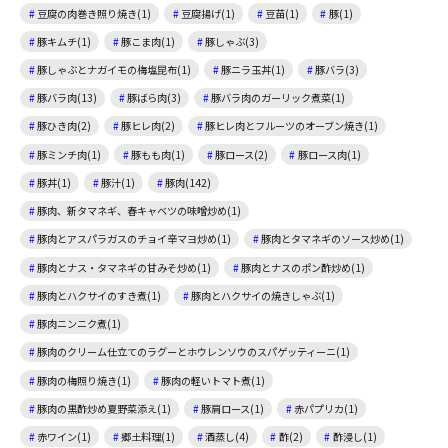
豆腐の肉巻き照り焼き(1)
豆腐揚げ(1)
豆苗(1)
豚(1)
豚キムチ(1)
豚こま肉(1)
豚しゃぶ(3)
豚しゃぶとナガイモの梅塩昆布(1)
豚ニラ玉丼(1)
豚バラ(3)
豚バラ肉(13)
豚ばら肉(3)
豚バラ肉のガーリック煮菜(1)
豚ひき肉(2)
豚ヒレ肉(2)
豚ヒレ肉とフルーツのオーブン焼き(1)
豚ミンチ肉(1)
豚もも肉(1)
豚ロース(2)
豚ロース肉(1)
豚丼(1)
豚汁(1)
豚肉(142)
豚肉、新タマネギ、春キャベツの味噌炒め(1)
豚肉とアスパラガスのチョイ辛マヨ炒め(1)
豚肉とタマネギのソース炒め(1)
豚肉とナス・タマネギの甘みそ炒め(1)
豚肉とナスのポン酢炒め(1)
豚肉とハクサイのすき煮(1)
豚肉とハクサイの焼きしゃぶ(1)
豚肉ニンニク煮(1)
豚肉のクリーム仕立てのラグーとホウレンソウのスパゲッティーニ(1)
豚肉の梅照り焼き(1)
豚肉の軽いトマト煮(1)
豚肉の黒酢炒め夏野菜添え(1)
豚肩ロース(1)
赤パプリカ(1)
赤ワイン(1)
郷土料理(1)
酒蒸し(4)
酢(2)
酢浸し(1)