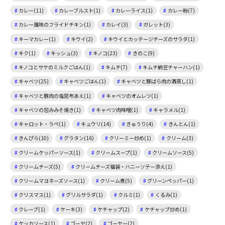
カレー(11)
カレーブルスト(1)
カレーライス(1)
カレー粉(7)
カレー風味のフライドチキン(1)
カレイ(3)
ガレット(3)
キーマカレー(1)
キウイ(2)
キウイとカッテージチーズのサラダ(1)
キク(1)
キッシュ(3)
キノコ(23)
きのこ(9)
キノコとサケのミルクごはん(1)
キムチ(7)
キムチ納豆チャーハン(1)
キャベツ(25)
キャベツごはん(1)
キャベツと豚ばら肉の酒蒸し(1)
キャベツと豚肉の塩昆布あえ(1)
キャベツのオムレツ(1)
キャベツの包みみそ焼き(1)
キャベツ肉味噌(1)
キャラメル(1)
キャロット・ラペ(1)
キュウリ(14)
きゅうり(4)
きんとん(1)
きんぴら(10)
グラタン(16)
クリーミー炒め(1)
クリーム(3)
クリームケッパーソース(1)
クリームスープ(1)
クリームソース(5)
クリームチーズ(5)
クリームチーズ福袋・ハニーソテー添え(1)
クリームマヨネーズソース(1)
クリーム煮(5)
グリーンペッパー(1)
クリスマス(1)
グリルサラダ(1)
クルミ(1)
くるみ(1)
クレープ(1)
ケーキ(3)
ケチャップ(2)
ケチャップ炒め(1)
ケッカソース(1)
ゴーヤ(2)
ゴーヤー(2)