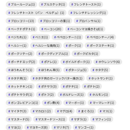
ブルールージュ(1)
ブルスケッタ(1)
フレンチトースト(1)
フレンチトースト（パン ペルデュ）(1)
フレンチドレッシング(1)
ブロッコリー(13)
ブロッコリーの茎(1)
プロバンサル(1)
ベークドポテト(1)
ベーコン(20)
ベーコンマヨ焼きそば(1)
ベジたれ(1)
ベニエ(1)
ペペロンチーニ(1)
ペペロンチーノ(4)
ヘルシー(1)
ヘルシーな焼肉(1)
ポーク(1)
ポークステーキ(1)
ポークソテー(2)
ポークディアブル(1)
ポークピカタ(1)
ポーチドエッグ(2)
ポアレ(1)
ボイルドポーク(1)
ホウレンソウ(6)
ほうれんそう(1)
ほうれん草(5)
ポタージュ(5)
ホタテ(5)
ホタテ貝(1)
ホタテ貝のガーリックバター焼き(1)
ホットサンド(1)
ホットチキン(1)
ポテサラ(3)
ポテチ(1)
ポテト(2)
ポテトサラダ(1)
ポトフ(2)
ボルドレーズ(1)
ホルモン(1)
ボンゴレビアンコ(1)
ポン酢(4)
マーボー(1)
マーマレード(1)
マイタケ(3)
マカロニ(2)
マグロ(4)
まぐろ(1)
マス(1)
マスタード(5)
マスタードソース(1)
マダラ(1)
マフィン(1)
マヨ(1)
マヨネーズ(8)
マリネ(7)
マンゴー(1)