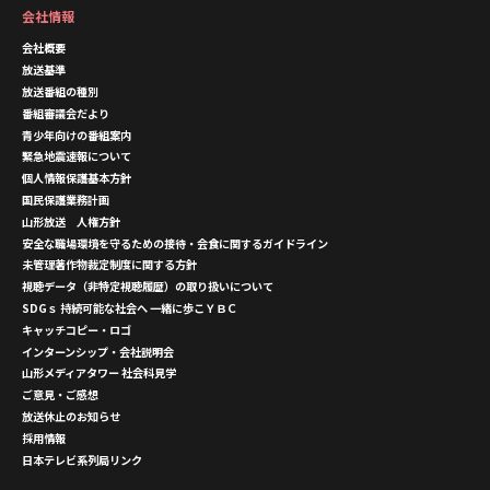
会社情報
会社概要
放送基準
放送番組の種別
番組審議会だより
青少年向けの番組案内
緊急地震速報について
個人情報保護基本方針
国民保護業務計画
山形放送 人権方針
安全な職場環境を守るための接待・会食に関するガイドライン
未管理著作物裁定制度に関する方針
視聴データ（非特定視聴履歴）の取り扱いについて
SDGｓ 持続可能な社会へ 一緒に歩こＹＢＣ
キャッチコピー・ロゴ
インターンシップ・会社説明会
山形メディアタワー 社会科見学
ご意見・ご感想
放送休止のお知らせ
採用情報
日本テレビ系列局リンク