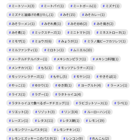
ミートソース(3)
ミートパイ(1)
ミートボール(1)
ミズナ(1)
ミズナと油揚げの煮びたし(1)
みそ(15)
みそカレー(1)
みそラーメン(1)
みぞれ煮(1)
みそ炒め(2)
みそ焼き(2)
みそ煮(1)
ミックスチーズ(1)
ミニトマト(3)
ミネストローネ(1)
ミモザ(1)
ミョウガ(6)
みょうが(1)
ミラノ風ビーフカツレツ(1)
ミルファンティ(1)
ミロトン(1)
ムニエル(10)
メーテルドテルバター(1)
メキシカンピラフ(1)
メキシコ料理(1)
メンチカツ(1)
もち(1)
モッツアレラチーズ(1)
モッツァレラチーズ(1)
もやし(5)
モヤシ(1)
やきそば(1)
やっこ(1)
ゆかり(1)
ゆき菜(1)
ヨーグルト(4)
ラーメン(1)
ライス(1)
ラグー(1)
ラタトゥイユ(4)
ラタトゥイユで食べるポーチドエッグ(1)
ラビゴットソース(1)
ラペ(1)
リエット(2)
リゾット(3)
リンゴ(4)
ルーローハン(1)
レーズン(1)
レタス(11)
レタス鍋(1)
レモン(19)
レモンクリームパスタ(1)
レモンチキン(1)
レモンとズッキーニのパスタ(1)
レンコン(9)
れんこん(2)