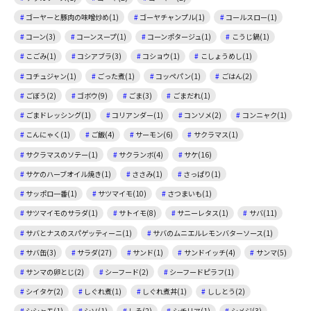
ゴーヤーと豚肉の味噌炒め(1)
ゴーヤチャンプル(1)
コールスロー(1)
コーン(3)
コーンスープ(1)
コーンポタージュ(1)
こうじ鍋(1)
こごみ(1)
コシアブラ(3)
コショウ(1)
こしょうめし(1)
コチュジャン(1)
ごった煮(1)
コッペパン(1)
ごはん(2)
ごぼう(2)
ゴボウ(9)
ごま(3)
ごまだれ(1)
ごまドレッシング(1)
コリアンダー(1)
コンソメ(2)
コンニャク(1)
こんにゃく(1)
ご飯(4)
サーモン(6)
サクラマス(1)
サクラマスのソテー(1)
サクランボ(4)
サケ(16)
サケのハーブオイル焼き(1)
ささみ(1)
さっぱり(1)
サッポロ一番(1)
サツマイモ(10)
さつまいも(1)
サツマイモのサラダ(1)
サトイモ(8)
サニーレタス(1)
サバ(11)
サバとナスのスパゲッティーニ(1)
サバのムニエルレモンバターソース(1)
サバ缶(3)
サラダ(27)
サンド(1)
サンドイッチ(4)
サンマ(5)
サンマの卵とじ(2)
シーフード(2)
シーフードピラフ(1)
シイタケ(2)
しぐれ煮(1)
しぐれ煮丼(1)
ししとう(2)
シシャモ(1)
シソ(1)
しそ(2)
シチリア(1)
シメジ(3)