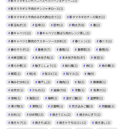
新タマネギとジャパニーズペッパーフェデリーニ(1)
新タマネギと牛肉のチンジャオロース(1)
新タマネギと牛肉のみぞれ酢仕立て(1)
新タマネギのチーズ焼き(1)
新玉ねぎ(3)
旨辛(1)
昆布(1)
明太子(6)
春(2)
春キャベツ(12)
春キャベツと豚ばら肉のレンジ蒸し(1)
春キャベツと豚肉のウスターソース炒め(2)
春ニシン(1)
春ニラ(1)
春のサラダ(1)
春巻き(7)
春菊(1)
春野菜(3)
春雨(6)
木綿豆腐(1)
本木悦子先(1)
本木悦子先生(47)
枝豆(1)
柔らか煮(1)
柚子こしょう(1)
柳川風(1)
柿(1)
柿の種(1)
根菜(1)
桃(4)
桜エビ(1)
桜マス(1)
梅(9)
梅みそ炒め(1)
梅干し(2)
梅肉(1)
梨(2)
棒棒鶏(1)
水炊き(1)
汁もの(1)
油揚げ(6)
洋食(1)
浅漬け(1)
浅蜊(1)
海苔(2)
海鮮(2)
混ぜご飯(2)
温野菜(1)
漬け物(1)
漬物(1)
災害時(1)
炊き込みご飯(3)
炊飯器(1)
炒め(1)
炒め物(13)
焼きうどん(2)
焼きおにぎり(1)
焼きカブ(1)
焼きそば(2)
焼きトウモロコシ(1)
焼き浸し(1)