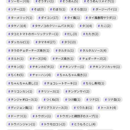
ソーセージ(6)
ぞうすい(1)
そうめん(5)
そうめんリメイク(1)
ソテー(22)
そば(3)
そぼろ(1)
そら豆(1)
ダージーパイ(1)
ターメリック(1)
ダイコン(17)
タイ風(1)
タイ風春雨サラダ(1)
タケノコ(4)
タケノコのクリームパスタ(1)
タコ(4)
たこ(2)
タコとトマトのガーリックソテー(1)
だし(3)
たたき(2)
ダッカルビ(1)
タマネギ(27)
タラ(13)
タラのチェダーチーズ焼き(1)
タルタル(1)
タルタルソース(4)
タルト(1)
チーズ(36)
チーズ焼き(1)
チェダーチーズ(2)
チキン(5)
チキンカピタ(1)
チキンソテー(1)
チキンフリカッセ(1)
ちくわ(5)
チャーハン(4)
ちゃんちゃん焼き(1)
ちゃんちゃん蒸し(1)
チョコレートケーキ(1)
ちらし寿司(1)
チリコンカン(1)
チリソース(1)
チンゲンサイ(2)
チンジャオロース(1)
つくね(3)
つけ麺(1)
ツナ(2)
ツナ缶(1)
ディジョン風(1)
デミグラスソース(3)
てりたま(1)
トースト(4)
ドーナツ(1)
トウガン(1)
トウガンと鶏団子のスープ(1)
トウバンジャン(1)
トウモロコシ(2)
とうもろこし(4)