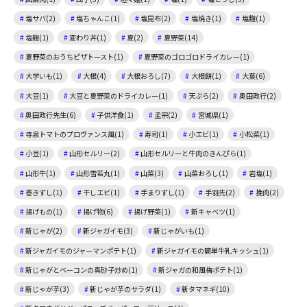
塩サバ(2)
塩ちゃんこ(1)
塩昆布(2)
塩焼き(1)
塩麴(1)
塩麹(1)
変わり丼(1)
夏(2)
夏野菜(14)
夏野菜のおうちピザトースト(1)
夏野菜のゴロゴロドライカレー(1)
大学いも(1)
大根(4)
大根おろし(7)
大根餅(1)
大葉(6)
大豆(1)
大豆と夏野菜のドライカレー(1)
天ぷら(2)
奥田政行(2)
奥田政行先生(6)
子供洋食(1)
孟宗(2)
宮城県(1)
寺泉トマトのプロヴァンス風(1)
寿司(1)
小エビ(1)
小松菜(1)
小豆(1)
山形セルリー(2)
山形セルリーと牛肉のきんぴら(1)
山形牛(1)
山形雪若丸(1)
山菜(3)
山菜おろし(1)
岩塩(1)
巻きずし(1)
干しエビ(1)
手まりずし(1)
手羽先(2)
挽肉(2)
揚げもの(1)
揚げ物(6)
揚げ野菜(1)
新キャベツ(1)
新じゃが(2)
新ジャガイモ(3)
新じゃがいも(1)
新ジャガイモのジャーマンポテト(1)
新ジャガイモの簡単牛乳キッシュ(1)
新じゃがとベーコンの真砂子炒め(1)
新ジャガの和風梅ポテト(1)
新じゃが芋(3)
新じゃが芋のサラダ(1)
新タマネギ(10)