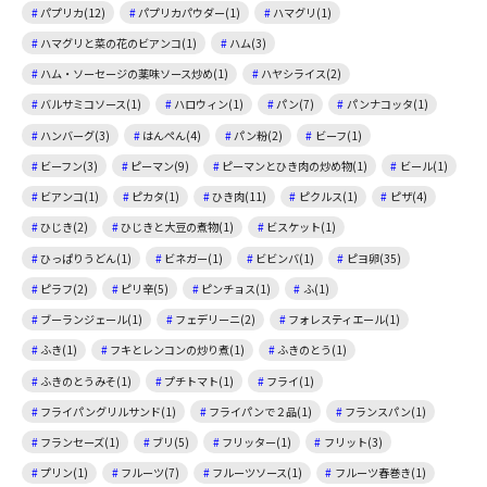
パプリカ(12)
パプリカパウダー(1)
ハマグリ(1)
ハマグリと菜の花のビアンコ(1)
ハム(3)
ハム・ソーセージの薬味ソース炒め(1)
ハヤシライス(2)
バルサミコソース(1)
ハロウィン(1)
パン(7)
パンナコッタ(1)
ハンバーグ(3)
はんぺん(4)
パン粉(2)
ビーフ(1)
ビーフン(3)
ピーマン(9)
ピーマンとひき肉の炒め物(1)
ビール(1)
ビアンコ(1)
ピカタ(1)
ひき肉(11)
ピクルス(1)
ピザ(4)
ひじき(2)
ひじきと大豆の煮物(1)
ビスケット(1)
ひっぱりうどん(1)
ビネガー(1)
ビビンバ(1)
ピヨ卵(35)
ピラフ(2)
ピリ辛(5)
ピンチョス(1)
ふ(1)
ブーランジェール(1)
フェデリーニ(2)
フォレスティエール(1)
ふき(1)
フキとレンコンの炒り煮(1)
ふきのとう(1)
ふきのとうみそ(1)
プチトマト(1)
フライ(1)
フライパングリルサンド(1)
フライパンで２品(1)
フランスパン(1)
フランセーズ(1)
ブリ(5)
フリッター(1)
フリット(3)
プリン(1)
フルーツ(7)
フルーツソース(1)
フルーツ春巻き(1)