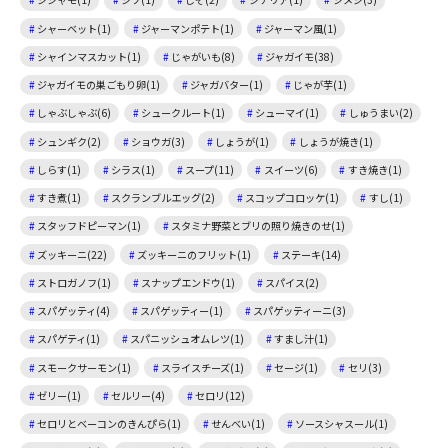
シャーベット(1)
ジャーマンポテト(1)
ジャーマン風(1)
シャインマスカット(1)
じゃがいも(8)
ジャガイモ(38)
ジャガイモの巣ごもり卵(1)
ジャガバター(1)
じゃが芋(1)
しゃぶしゃぶ(6)
シュークルート(1)
シューマイ(1)
しゅうまい(2)
シュンギク(2)
ショウガ(3)
しょうが(1)
しょうが焼き(1)
しらす(1)
シラス(1)
スープ(11)
スイーツ(6)
すき焼き(1)
すき煮(1)
スクランブルエッグ(2)
スコップコロッケ(1)
すし(1)
スタッフドピーマン(1)
スタミナ野菜とブリの照り焼きのせ(1)
ズッキーニ(22)
ズッキーニのフリット(1)
ステーキ(14)
ストロガノフ(1)
スナップエンドウ(1)
スパイス(2)
スパゲッティ(4)
スパゲッティー(1)
スパゲッティーニ(3)
スパゲティ(1)
スパニッシュオムレツ(1)
すまし汁(1)
スモークサーモン(1)
スライスチーズ(1)
セージ(1)
セリ(3)
ゼリー(1)
セルリー(4)
セロリ(12)
セロリとベーコンのきんぴら(1)
せんべい(1)
ソースシャスール(1)