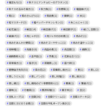
福豆もち(1)
秋ナスとアンチョビーのグラタン(1)
秋ナスの玉みそ焼き(1)
秋刀魚(1)
秋野菜(1)
竜田揚げ(1)
筍(1)
筍のきんぴら(1)
筑前煮(1)
簡単(1)
米(1)
粒マスタード(3)
粗ペッパーチキンレモン(1)
糸こんにゃく(1)
紅花油(1)
納豆(14)
納豆揚げ(1)
納豆餃子(1)
絹ごし豆腐(1)
絹揚げ(1)
肉じゃが(3)
肉ジャガの炒め煮(1)
肉みそ(1)
肉みそあんかけ野菜(1)
肉みそゴーヤやっこ(1)
肉みそ温やっこ(1)
肉味噌(1)
肉巻き(6)
肉詰め煮(1)
肉豆腐(1)
胡麻(1)
胡麻酢和え(1)
舌平目(1)
芋煮(1)
花束仕立て(1)
若草焼き(1)
茄子(3)
茶碗蒸し(1)
茹で卵(1)
菅野由子先生(55)
菜の花(2)
菜種蒸し焼き(1)
葱(1)
蒸し(2)
蒸しうどん(1)
蒸しパン(3)
蒸し料理(1)
蒸し焼き(1)
蒸し鶏(1)
蒸し鶏肉のピリ辛野菜和え(1)
蕎麦(1)
薄揚げ(1)
薬味(1)
行者菜(1)
西洋料理(1)
親子丼(2)
豆(2)
豆乳スープ(1)
豆腐(36)
豆腐クリーム(1)
豆腐ステーキ(2)
豆腐とエビのうま煮(1)
豆腐の牛乳オーブン焼き(1)