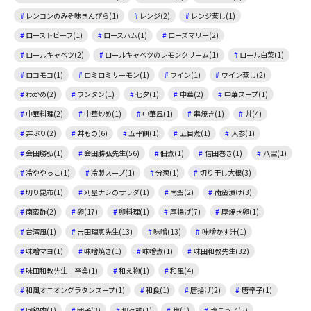
レンコンのみそ味きんぴら(1)
レンジ(2)
レンジ蒸し(1)
ローストビーフ(1)
ロースハム(1)
ローズマリー(2)
ロールキャベツ(2)
ロールキャベツのレモンクリーム(1)
ロール白菜(1)
ロコモコ(1)
ロミロミサーモン(1)
ワイン(1)
ワイン蒸し(2)
わかめ(2)
ワンタン(1)
七夕(1)
中華(2)
中華スープ(1)
中華料理(2)
中華炒め(1)
中華風(1)
串焼き(1)
丼(4)
丼ぶり(2)
丼もの(6)
五平餅(1)
五目煮(1)
人参(1)
会田勝弘(1)
会田勝弘先生(56)
佃煮(1)
信田巻き(1)
八宝(1)
冷ややっこ(1)
冷製スープ(1)
分葱(1)
切り干し大根(3)
切り昆布(1)
刈屋ナシのサラダ(1)
南蛮(2)
南蛮漬け(3)
南蛮酢(2)
卵(17)
卵料理(1)
厚揚げ(7)
厚焼き卵(1)
台湾風(1)
吉田理恵先生(13)
味噌(13)
味噌かす汁(1)
味噌マヨ(1)
味噌焼き(1)
味噌煮(1)
味田和教先生(32)
味田和教先生 卒業(1)
和え物(1)
和風(4)
和風オニオングラタンスープ(1)
和食(1)
唐揚げ(2)
唐辛子(1)
回鍋肉(1)
団子(3)
坦々麺(1)
塩(1)
塩こうじ(5)