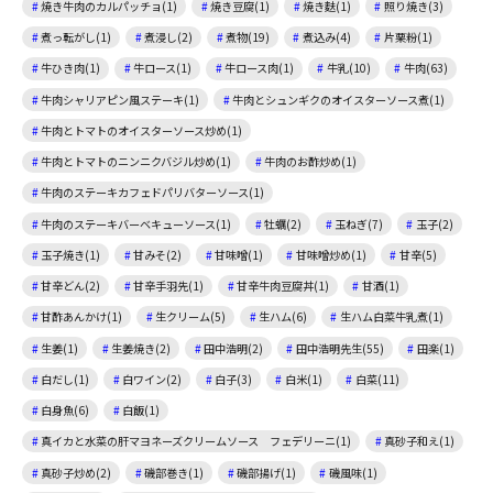
焼き牛肉のカルパッチョ(1)
焼き豆腐(1)
焼き麩(1)
照り焼き(3)
煮っ転がし(1)
煮浸し(2)
煮物(19)
煮込み(4)
片栗粉(1)
牛ひき肉(1)
牛ロース(1)
牛ロース肉(1)
牛乳(10)
牛肉(63)
牛肉シャリアピン風ステーキ(1)
牛肉とシュンギクのオイスターソース煮(1)
牛肉とトマトのオイスターソース炒め(1)
牛肉とトマトのニンニクバジル炒め(1)
牛肉のお酢炒め(1)
牛肉のステーキカフェドパリバターソース(1)
牛肉のステーキバーベキューソース(1)
牡蠣(2)
玉ねぎ(7)
玉子(2)
玉子焼き(1)
甘みそ(2)
甘味噌(1)
甘味噌炒め(1)
甘辛(5)
甘辛どん(2)
甘辛手羽先(1)
甘辛牛肉豆腐丼(1)
甘酒(1)
甘酢あんかけ(1)
生クリーム(5)
生ハム(6)
生ハム白菜牛乳煮(1)
生姜(1)
生姜焼き(2)
田中浩明(2)
田中浩明先生(55)
田楽(1)
白だし(1)
白ワイン(2)
白子(3)
白米(1)
白菜(11)
白身魚(6)
白飯(1)
真イカと水菜の肝マヨネーズクリームソース フェデリーニ(1)
真砂子和え(1)
真砂子炒め(2)
磯部巻き(1)
磯部揚げ(1)
磯風味(1)