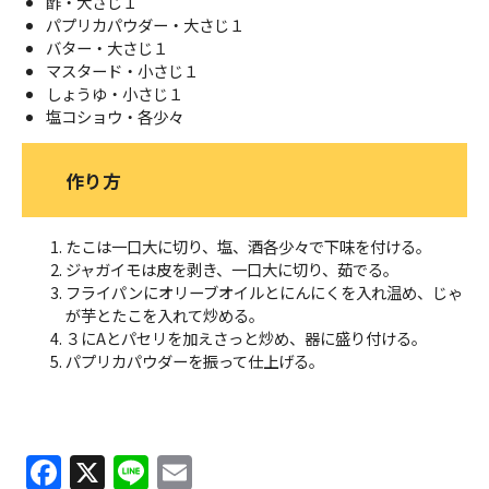
酢・大さじ１
パプリカパウダー・大さじ１
バター・大さじ１
マスタード・小さじ１
しょうゆ・小さじ１
塩コショウ・各少々
作り方
たこは一口大に切り、塩、酒各少々で下味を付ける。
ジャガイモは皮を剥き、一口大に切り、茹でる。
フライパンにオリーブオイルとにんにくを入れ温め、じゃ
が芋とたこを入れて炒める。
３にAとパセリを加えさっと炒め、器に盛り付ける。
パプリカパウダーを振って仕上げる。
F
X
Li
E