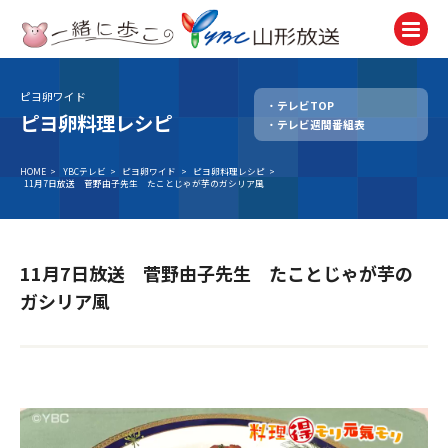
ピヨ卵ワイド
テレビTOP
テレビ
ピヨ卵料理レシピ
テレビ週間番組表
TV
ラジオ
HOME
>
YBCテレビ
>
ピヨ卵ワイド
>
ピヨ卵料理レシピ
>
11月7日放送 菅野由子先生 たことじゃが芋のガシリア風
Radio
ニュース
News
11月7日放送 菅野由子先生 たことじゃが芋の
アナウンサー
ガシリア風
Announcer
イベント
Event
試写会・プレゼント
Present