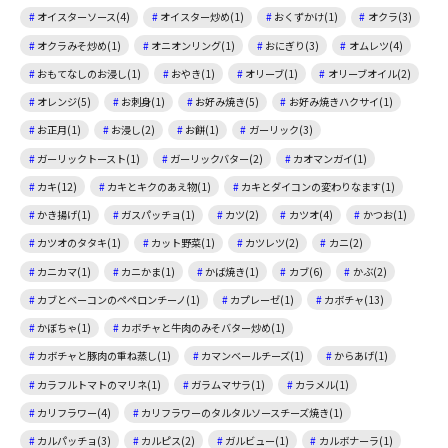
オイスターソース(4)
オイスター炒め(1)
おくずかけ(1)
オクラ(3)
オクラみそ炒め(1)
オニオンリング(1)
おにぎり(3)
オムレツ(4)
おもてなしのお浸し(1)
おやき(1)
オリーブ(1)
オリーブオイル(2)
オレンジ(5)
お刺身(1)
お好み焼き(5)
お好み焼きハクサイ(1)
お正月(1)
お浸し(2)
お餅(1)
ガーリック(3)
ガーリックトースト(1)
ガーリックバター(2)
カオマンガイ(1)
カキ(12)
カキとキクのあえ物(1)
カキとダイコンの変わりなます(1)
かき揚げ(1)
ガスパッチョ(1)
カツ(2)
カツオ(4)
かつお(1)
カツオのタタキ(1)
カット野菜(1)
カツレツ(2)
カニ(2)
カニカマ(1)
カニかま(1)
かば焼き(1)
カブ(6)
かぶ(2)
カブとベーコンのペペロンチーノ(1)
カプレーゼ(1)
カボチャ(13)
かぼちゃ(1)
カボチャと牛肉のみそバター炒め(1)
カボチャと豚肉の重ね蒸し(1)
カマンベールチーズ(1)
からあげ(1)
カラフルトマトのマリネ(1)
ガラムマサラ(1)
カラメル(1)
カリフラワー(4)
カリフラワーのタルタルソースチーズ焼き(1)
カルパッチョ(3)
カルピス(2)
ガルビュー(1)
カルボナーラ(1)