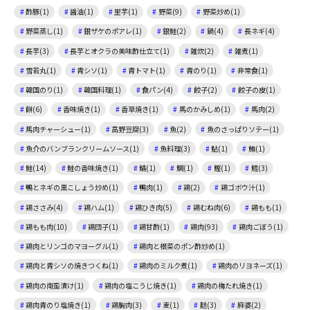
酢豚(1)
醤油(1)
里芋(1)
野菜(9)
野菜炒め(1)
野菜蒸し(1)
銀ザケのポアレ(1)
銀鮭(2)
鍋(4)
長ネギ(4)
長芋(3)
長芋とオクラの美味酢仕立て(1)
雑炊(2)
雑煮(1)
雪若丸(1)
青シソ(1)
青トマト(1)
青のり(1)
非常食(1)
韓国のり(1)
韓国料理(1)
食パン(4)
餃子(2)
餃子の皮(1)
餅(6)
香味焼き(1)
香草焼き(1)
馬のかみしめ(1)
馬肉(2)
馬肉チャーシュー(1)
高野豆腐(3)
魚(2)
魚のさっぱりソテー(1)
魚介のバンブランクリームソース(1)
魚料理(3)
鮎(1)
鮪(1)
鮭(14)
鮭の香味焼き(1)
鯖(1)
鯛(1)
鰹(1)
鱈(3)
鴨とネギの黒こしょう炒め(1)
鴨肉(1)
鶏(2)
鶏ゴボウ汁(1)
鶏ささみ(4)
鶏ハム(1)
鶏ひき肉(5)
鶏むね肉(6)
鶏もも(1)
鶏もも肉(10)
鶏団子(1)
鶏甘酢(1)
鶏肉(93)
鶏肉ごぼう(1)
鶏肉とリンゴのマヨーグル(1)
鶏肉と根菜のポン酢炒め(1)
鶏肉と青シソの焼きつくね(1)
鶏肉のミルク煮(1)
鶏肉のリヨネーズ(1)
鶏肉の南蛮漬け(1)
鶏肉の塩こうじ焼き(1)
鶏肉の梅たれ焼き(1)
鶏肉青のり塩焼き(1)
鶏胸肉(3)
麦(1)
麩(3)
麻婆(2)