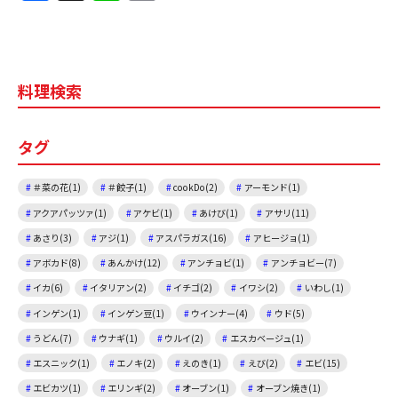
a
n
m
c
e
ai
e
l
料理検索
b
o
タグ
o
k
＃菜の花(1)
＃餃子(1)
cookDo(2)
アーモンド(1)
アクアパッツァ(1)
アケビ(1)
あけび(1)
アサリ(11)
あさり(3)
アジ(1)
アスパラガス(16)
アヒージョ(1)
アボカド(8)
あんかけ(12)
アンチョビ(1)
アンチョビー(7)
イカ(6)
イタリアン(2)
イチゴ(2)
イワシ(2)
いわし(1)
インゲン(1)
インゲン豆(1)
ウインナー(4)
ウド(5)
うどん(7)
ウナギ(1)
ウルイ(2)
エスカベージュ(1)
エスニック(1)
エノキ(2)
えのき(1)
えび(2)
エビ(15)
エビカツ(1)
エリンギ(2)
オーブン(1)
オーブン焼き(1)