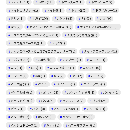
トッカルビ(1)
トマト(47)
トマトスープ(1)
トマトソース(2)
トマトのリゾット(1)
トマト煮(1)
トマト缶(3)
ドライカレー(1)
ドリア(1)
ナガイモ(6)
ナゲット(3)
ナシ(3)
ナス(49)
なす(2)
ナスとちくわのとろみ酢焼き(1)
ナスとトマトの麻婆ソテー(1)
ナスと肉の炒めレモンおろし添え(1)
ナスのみそマヨ焼き(1)
ナスの野菜チーズ焼き(1)
ナッツ(1)
ナッツのペーストと山菜アイコのフェデリーニ(1)
ナットウエッグサンド(1)
ナポリタン(2)
なまり節(1)
ナンプラー(1)
ニョッキ(1)
ニラ(11)
にら(1)
ニラ入り親子丼(1)
ニンジン(16)
ニンニク(9)
ネギ(1)
ねぎ(2)
のり(2)
ハーブ(2)
ハーブ焼き(1)
パイ(1)
パイシート(1)
パイナップル(1)
パイ包み焼き(1)
ハクサイ(13)
ハクサイ牛すき丼(1)
バケット(1)
バケットピザ(1)
バジル(4)
バジルソース(2)
パスタ(24)
パセリ(1)
バター(8)
バターしょうゆ(1)
バター焼き(1)
バター醤油(3)
はちみつ(1)
ハッシュドオニオン(1)
ハッシュドビーフ(1)
バナナ(1)
ハニーマスタード(1)