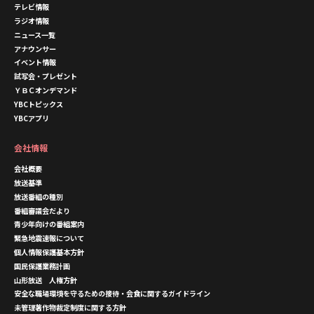
テレビ情報
ラジオ情報
ニュース一覧
アナウンサー
イベント情報
試写会・プレゼント
ＹＢＣオンデマンド
YBCトピックス
YBCアプリ
会社情報
会社概要
放送基準
放送番組の種別
番組審議会だより
青少年向けの番組案内
緊急地震速報について
個人情報保護基本方針
国民保護業務計画
山形放送 人権方針
安全な職場環境を守るための接待・会食に関するガイドライン
未管理著作物裁定制度に関する方針