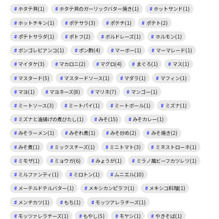
ホタテ貝(1)
ホタテ貝のガーリックバター焼き(1)
ホットサンド(1)
ホットチキン(1)
ポテサラ(3)
ポテチ(1)
ポテト(2)
ポテトサラダ(1)
ポトフ(2)
ボルドレーズ(1)
ホルモン(1)
ボンゴレビアンコ(1)
ポン酢(4)
マーボー(1)
マーマレード(1)
マイタケ(3)
マカロニ(2)
マグロ(4)
まぐろ(1)
マス(1)
マスタード(5)
マスタードソース(1)
マダラ(1)
マフィン(1)
マヨ(1)
マヨネーズ(8)
マリネ(7)
マンゴー(1)
ミートソース(3)
ミートパイ(1)
ミートボール(1)
ミズナ(1)
ミズナと油揚げの煮びたし(1)
みそ(15)
みそカレー(1)
みそラーメン(1)
みぞれ煮(1)
みそ炒め(2)
みそ焼き(2)
みそ煮(1)
ミックスチーズ(1)
ミニトマト(3)
ミネストローネ(1)
ミモザ(1)
ミョウガ(6)
みょうが(1)
ミラノ風ビーフカツレツ(1)
ミルファンティ(1)
ミロトン(1)
ムニエル(10)
メーテルドテルバター(1)
メキシカンピラフ(1)
メキシコ料理(1)
メンチカツ(1)
もち(1)
モッツアレラチーズ(1)
モッツァレラチーズ(1)
もやし(5)
モヤシ(1)
やきそば(1)