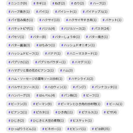
ニンニク(9)
ネギ(1)
ねぎ(2)
のり(2)
ハーブ(2)
ハーブ焼き(1)
パイ(1)
パイシート(1)
パイナップル(1)
パイ包み焼き(1)
ハクサイ(13)
ハクサイ牛すき丼(1)
バケット(1)
バケットピザ(1)
バジル(4)
バジルソース(2)
パスタ(24)
パセリ(1)
バター(8)
バターしょうゆ(1)
バター焼き(1)
バター醤油(3)
はちみつ(1)
ハッシュドオニオン(1)
ハッシュドビーフ(1)
バナナ(1)
ハニーマスタード(1)
パプリカ(12)
パプリカパウダー(1)
ハマグリ(1)
ハマグリと菜の花のビアンコ(1)
ハム(3)
ハム・ソーセージの薬味ソース炒め(1)
ハヤシライス(2)
バルサミコソース(1)
ハロウィン(1)
パン(7)
パンナコッタ(1)
ハンバーグ(3)
はんぺん(4)
パン粉(2)
ビーフ(1)
ビーフン(3)
ピーマン(9)
ピーマンとひき肉の炒め物(1)
ビール(1)
ビアンコ(1)
ピカタ(1)
ひき肉(11)
ピクルス(1)
ピザ(4)
ひじき(2)
ひじきと大豆の煮物(1)
ビスケット(1)
ひっぱりうどん(1)
ビネガー(1)
ビビンバ(1)
ピヨ卵(35)