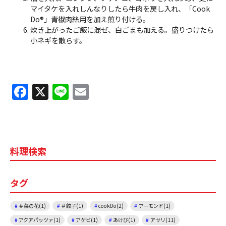
マイタケを入れしんなりしたら牛肉を戻し入れ、「Cook
Do®」青椒肉絲用を加え煎り付ける。
炊き上がったご飯に混ぜ、白ごまも加える。盛りつけたら
小ネギを散らす。
F
X
Li
E
a
n
m
c
e
ai
e
l
料理検索
b
o
タグ
o
k
＃菜の花(1)
＃餃子(1)
cookDo(2)
アーモンド(1)
アクアパッツァ(1)
アケビ(1)
あけび(1)
アサリ(11)