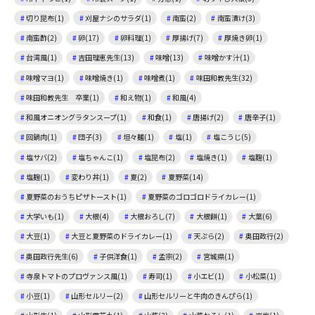
切り昆布(1)
刈屋ナシのサラダ(1)
南蛮(2)
南蛮漬け(3)
南蛮酢(2)
卵(17)
卵料理(1)
厚揚げ(7)
厚焼き卵(1)
台湾風(1)
吉田理恵先生(13)
味噌(13)
味噌かす汁(1)
味噌マヨ(1)
味噌焼き(1)
味噌煮(1)
味田和教先生(32)
味田和教先生 卒業(1)
和え物(1)
和風(4)
和風オニオングラタンスープ(1)
和食(1)
唐揚げ(2)
唐辛子(1)
回鍋肉(1)
団子(3)
坦々麺(1)
塩(1)
塩こうじ(5)
塩サバ(2)
塩ちゃんこ(1)
塩昆布(2)
塩焼き(1)
塩麴(1)
塩麹(1)
変わり丼(1)
夏(2)
夏野菜(14)
夏野菜のおうちピザトースト(1)
夏野菜のゴロゴロドライカレー(1)
大学いも(1)
大根(4)
大根おろし(7)
大根餅(1)
大葉(6)
大豆(1)
大豆と夏野菜のドライカレー(1)
天ぷら(2)
奥田政行(2)
奥田政行先生(6)
子供洋食(1)
孟宗(2)
宮城県(1)
寺泉トマトのプロヴァンス風(1)
寿司(1)
小エビ(1)
小松菜(1)
小豆(1)
山形セルリー(2)
山形セルリーと牛肉のきんぴら(1)