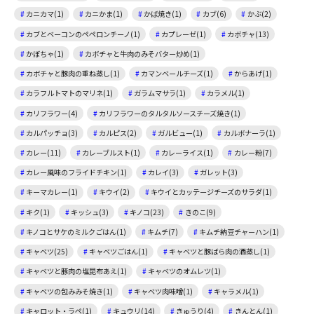
カニカマ(1)
カニかま(1)
かば焼き(1)
カブ(6)
かぶ(2)
カブとベーコンのペペロンチーノ(1)
カプレーゼ(1)
カボチャ(13)
かぼちゃ(1)
カボチャと牛肉のみそバター炒め(1)
カボチャと豚肉の重ね蒸し(1)
カマンベールチーズ(1)
からあげ(1)
カラフルトマトのマリネ(1)
ガラムマサラ(1)
カラメル(1)
カリフラワー(4)
カリフラワーのタルタルソースチーズ焼き(1)
カルパッチョ(3)
カルピス(2)
ガルビュー(1)
カルボナーラ(1)
カレー(11)
カレーブルスト(1)
カレーライス(1)
カレー粉(7)
カレー風味のフライドチキン(1)
カレイ(3)
ガレット(3)
キーマカレー(1)
キウイ(2)
キウイとカッテージチーズのサラダ(1)
キク(1)
キッシュ(3)
キノコ(23)
きのこ(9)
キノコとサケのミルクごはん(1)
キムチ(7)
キムチ納豆チャーハン(1)
キャベツ(25)
キャベツごはん(1)
キャベツと豚ばら肉の酒蒸し(1)
キャベツと豚肉の塩昆布あえ(1)
キャベツのオムレツ(1)
キャベツの包みみそ焼き(1)
キャベツ肉味噌(1)
キャラメル(1)
キャロット・ラペ(1)
キュウリ(14)
きゅうり(4)
きんとん(1)