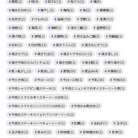
根菜(1)
桃(4)
桜エビ(1)
桜マス(1)
梅(9)
梅みそ炒め(1)
梅干し(2)
梅肉(1)
梨(2)
棒棒鶏(1)
水炊き(1)
汁もの(1)
油揚げ(6)
洋食(1)
浅漬け(1)
浅蜊(1)
海苔(2)
海鮮(2)
混ぜご飯(2)
温野菜(1)
漬け物(1)
漬物(1)
災害時(1)
炊き込みご飯(3)
炊飯器(1)
炒め(1)
炒め物(13)
焼きうどん(2)
焼きおにぎり(1)
焼きカブ(1)
焼きそば(2)
焼きトウモロコシ(1)
焼き浸し(1)
焼き牛肉のカルパッチョ(1)
焼き豆腐(1)
焼き麩(1)
照り焼き(3)
煮っ転がし(1)
煮浸し(2)
煮物(19)
煮込み(4)
片栗粉(1)
牛ひき肉(1)
牛ロース(1)
牛ロース肉(1)
牛乳(10)
牛肉(63)
牛肉シャリアピン風ステーキ(1)
牛肉とシュンギクのオイスターソース煮(1)
牛肉とトマトのオイスターソース炒め(1)
牛肉とトマトのニンニクバジル炒め(1)
牛肉のお酢炒め(1)
牛肉のステーキカフェドパリバターソース(1)
牛肉のステーキバーベキューソース(1)
牡蠣(2)
玉ねぎ(7)
玉子(2)
玉子焼き(1)
甘みそ(2)
甘味噌(1)
甘味噌炒め(1)
甘辛(5)