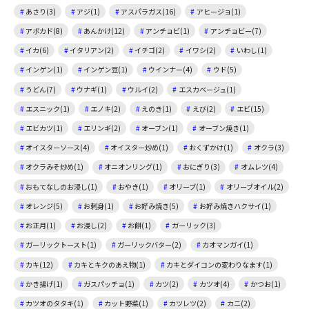
あさり(3)
アジ(1)
アスパラガス(16)
アヒージョ(1)
アボカド(8)
あんかけ(12)
アンチョビ(1)
アンチョビー(7)
イカ(6)
イタリアン(2)
イチゴ(2)
イワシ(2)
いわし(1)
インゲン(1)
インゲン豆(1)
ウインナー(4)
ウド(5)
うどん(7)
ウナギ(1)
ウルイ(2)
エスカベージュ(1)
エスニック(1)
エノキ(2)
えのき(1)
えび(2)
エビ(15)
エビカツ(1)
エリンギ(2)
オーブン(1)
オーブン焼き(1)
オイスターソース(4)
オイスター炒め(1)
おくずかけ(1)
オクラ(3)
オクラみそ炒め(1)
オニオンリング(1)
おにぎり(3)
オムレツ(4)
おもてなしのお浸し(1)
おやき(1)
オリーブ(1)
オリーブオイル(2)
オレンジ(5)
お刺身(1)
お好み焼き(5)
お好み焼きハクサイ(1)
お正月(1)
お浸し(2)
お餅(1)
ガーリック(3)
ガーリックトースト(1)
ガーリックバター(2)
カオマンガイ(1)
カキ(12)
カキとキクのあえ物(1)
カキとダイコンの変わりなます(1)
かき揚げ(1)
ガスパッチョ(1)
カツ(2)
カツオ(4)
かつお(1)
カツオのタタキ(1)
カット野菜(1)
カツレツ(2)
カニ(2)