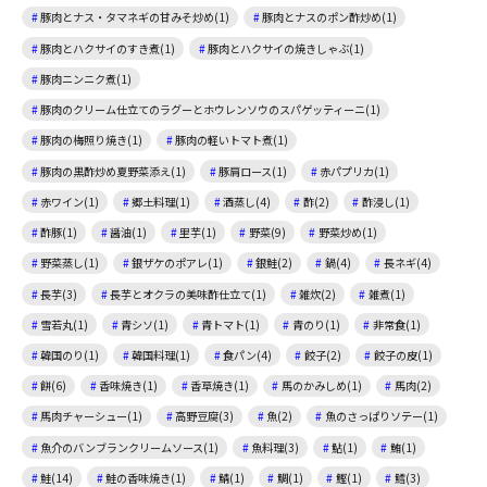
豚肉とナス・タマネギの甘みそ炒め(1)
豚肉とナスのポン酢炒め(1)
豚肉とハクサイのすき煮(1)
豚肉とハクサイの焼きしゃぶ(1)
豚肉ニンニク煮(1)
豚肉のクリーム仕立てのラグーとホウレンソウのスパゲッティーニ(1)
豚肉の梅照り焼き(1)
豚肉の軽いトマト煮(1)
豚肉の黒酢炒め夏野菜添え(1)
豚肩ロース(1)
赤パプリカ(1)
赤ワイン(1)
郷土料理(1)
酒蒸し(4)
酢(2)
酢浸し(1)
酢豚(1)
醤油(1)
里芋(1)
野菜(9)
野菜炒め(1)
野菜蒸し(1)
銀ザケのポアレ(1)
銀鮭(2)
鍋(4)
長ネギ(4)
長芋(3)
長芋とオクラの美味酢仕立て(1)
雑炊(2)
雑煮(1)
雪若丸(1)
青シソ(1)
青トマト(1)
青のり(1)
非常食(1)
韓国のり(1)
韓国料理(1)
食パン(4)
餃子(2)
餃子の皮(1)
餅(6)
香味焼き(1)
香草焼き(1)
馬のかみしめ(1)
馬肉(2)
馬肉チャーシュー(1)
高野豆腐(3)
魚(2)
魚のさっぱりソテー(1)
魚介のバンブランクリームソース(1)
魚料理(3)
鮎(1)
鮪(1)
鮭(14)
鮭の香味焼き(1)
鯖(1)
鯛(1)
鰹(1)
鱈(3)