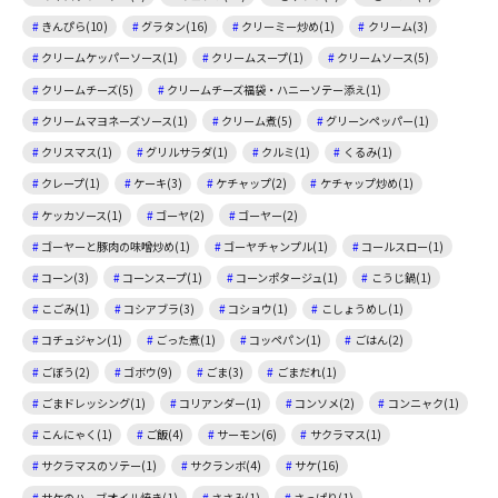
きんぴら(10)
グラタン(16)
クリーミー炒め(1)
クリーム(3)
クリームケッパーソース(1)
クリームスープ(1)
クリームソース(5)
クリームチーズ(5)
クリームチーズ福袋・ハニーソテー添え(1)
クリームマヨネーズソース(1)
クリーム煮(5)
グリーンペッパー(1)
クリスマス(1)
グリルサラダ(1)
クルミ(1)
くるみ(1)
クレープ(1)
ケーキ(3)
ケチャップ(2)
ケチャップ炒め(1)
ケッカソース(1)
ゴーヤ(2)
ゴーヤー(2)
ゴーヤーと豚肉の味噌炒め(1)
ゴーヤチャンプル(1)
コールスロー(1)
コーン(3)
コーンスープ(1)
コーンポタージュ(1)
こうじ鍋(1)
こごみ(1)
コシアブラ(3)
コショウ(1)
こしょうめし(1)
コチュジャン(1)
ごった煮(1)
コッペパン(1)
ごはん(2)
ごぼう(2)
ゴボウ(9)
ごま(3)
ごまだれ(1)
ごまドレッシング(1)
コリアンダー(1)
コンソメ(2)
コンニャク(1)
こんにゃく(1)
ご飯(4)
サーモン(6)
サクラマス(1)
サクラマスのソテー(1)
サクランボ(4)
サケ(16)
サケのハーブオイル焼き(1)
ささみ(1)
さっぱり(1)