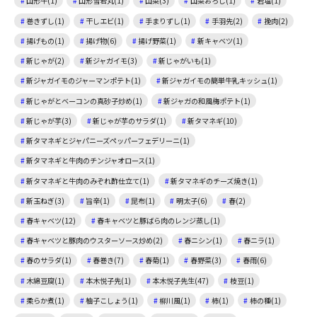
山形牛(1)
山形雪若丸(1)
山菜(3)
山菜おろし(1)
岩塩(1)
巻きずし(1)
干しエビ(1)
手まりずし(1)
手羽先(2)
挽肉(2)
揚げもの(1)
揚げ物(6)
揚げ野菜(1)
新キャベツ(1)
新じゃが(2)
新ジャガイモ(3)
新じゃがいも(1)
新ジャガイモのジャーマンポテト(1)
新ジャガイモの簡単牛乳キッシュ(1)
新じゃがとベーコンの真砂子炒め(1)
新ジャガの和風梅ポテト(1)
新じゃが芋(3)
新じゃが芋のサラダ(1)
新タマネギ(10)
新タマネギとジャパニーズペッパーフェデリーニ(1)
新タマネギと牛肉のチンジャオロース(1)
新タマネギと牛肉のみぞれ酢仕立て(1)
新タマネギのチーズ焼き(1)
新玉ねぎ(3)
旨辛(1)
昆布(1)
明太子(6)
春(2)
春キャベツ(12)
春キャベツと豚ばら肉のレンジ蒸し(1)
春キャベツと豚肉のウスターソース炒め(2)
春ニシン(1)
春ニラ(1)
春のサラダ(1)
春巻き(7)
春菊(1)
春野菜(3)
春雨(6)
木綿豆腐(1)
本木悦子先(1)
本木悦子先生(47)
枝豆(1)
柔らか煮(1)
柚子こしょう(1)
柳川風(1)
柿(1)
柿の種(1)