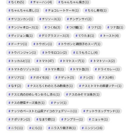
ちくわ(5)
チャーハン(4)
ちゃんちゃん焼き(1)
ちゃんちゃん蒸し(1)
チョコレートケーキ(1)
ちらし寿司(1)
チリコンカン(1)
チリソース(1)
チンゲンサイ(2)
チンジャオロース(1)
つくね(3)
つけ麺(1)
ツナ(2)
ツナ缶(1)
ディジョン風(1)
デミグラスソース(3)
てりたま(1)
トースト(4)
ドーナツ(1)
トウガン(1)
トウガンと鶏団子のスープ(1)
トウバンジャン(1)
トウモロコシ(2)
とうもろこし(4)
トッカルビ(1)
トマト(47)
トマトスープ(1)
トマトソース(2)
トマトのリゾット(1)
トマト煮(1)
トマト缶(3)
ドライカレー(1)
ドリア(1)
ナガイモ(6)
ナゲット(3)
ナシ(3)
ナス(49)
なす(2)
ナスとちくわのとろみ酢焼き(1)
ナスとトマトの麻婆ソテー(1)
ナスと肉の炒めレモンおろし添え(1)
ナスのみそマヨ焼き(1)
ナスの野菜チーズ焼き(1)
ナッツ(1)
ナッツのペーストと山菜アイコのフェデリーニ(1)
ナットウエッグサンド(1)
ナポリタン(2)
なまり節(1)
ナンプラー(1)
ニョッキ(1)
ニラ(11)
にら(1)
ニラ入り親子丼(1)
ニンジン(16)