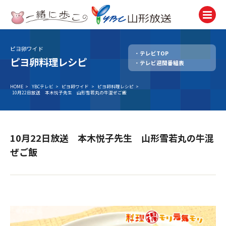
ピヨ卵ワイド
テレビTOP
テレビ
ピヨ卵料理レシピ
テレビ週間番組表
TV
ラジオ
HOME
>
YBCテレビ
>
ピヨ卵ワイド
>
ピヨ卵料理レシピ
>
10月22日放送 本木悦子先生 山形雪若丸の牛混ぜご飯
Radio
ニュース
News
10月22日放送 本木悦子先生 山形雪若丸の牛混
アナウンサー
ぜご飯
Announcer
イベント
Event
試写会・プレゼント
Present