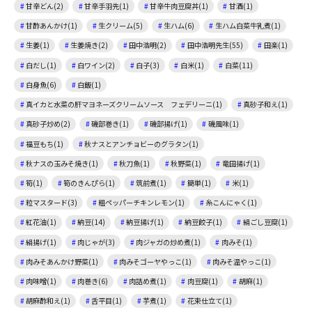
甘辛どん(2)
甘辛手羽先(1)
甘辛牛肉豆腐丼(1)
甘酒(1)
甘酢あんかけ(1)
生クリーム(5)
生ハム(6)
生ハム白菜牛乳煮(1)
生姜(1)
生姜焼き(2)
田中浩明(2)
田中浩明先生(55)
田楽(1)
白だし(1)
白ワイン(2)
白子(3)
白米(1)
白菜(11)
白身魚(6)
白飯(1)
真イカと水菜の肝マヨネーズクリームソース フェデリーニ(1)
真砂子和え(1)
真砂子炒め(2)
磯部巻き(1)
磯部揚げ(1)
磯風味(1)
福豆もち(1)
秋ナスとアンチョビーのグラタン(1)
秋ナスの玉みそ焼き(1)
秋刀魚(1)
秋野菜(1)
竜田揚げ(1)
筍(1)
筍のきんぴら(1)
筑前煮(1)
簡単(1)
米(1)
粒マスタード(3)
粗ペッパーチキンレモン(1)
糸こんにゃく(1)
紅花油(1)
納豆(14)
納豆揚げ(1)
納豆餃子(1)
絹ごし豆腐(1)
絹揚げ(1)
肉じゃが(3)
肉ジャガの炒め煮(1)
肉みそ(1)
肉みそあんかけ野菜(1)
肉みそゴーヤやっこ(1)
肉みそ温やっこ(1)
肉味噌(1)
肉巻き(6)
肉詰め煮(1)
肉豆腐(1)
胡麻(1)
胡麻酢和え(1)
舌平目(1)
芋煮(1)
花束仕立て(1)