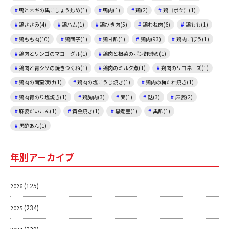
鴨とネギの黒こしょう炒め(1)
鴨肉(1)
鶏(2)
鶏ゴボウ汁(1)
鶏ささみ(4)
鶏ハム(1)
鶏ひき肉(5)
鶏むね肉(6)
鶏もも(1)
鶏もも肉(10)
鶏団子(1)
鶏甘酢(1)
鶏肉(93)
鶏肉ごぼう(1)
鶏肉とリンゴのマヨーグル(1)
鶏肉と根菜のポン酢炒め(1)
鶏肉と青シソの焼きつくね(1)
鶏肉のミルク煮(1)
鶏肉のリヨネーズ(1)
鶏肉の南蛮漬け(1)
鶏肉の塩こうじ焼き(1)
鶏肉の梅たれ焼き(1)
鶏肉青のり塩焼き(1)
鶏胸肉(3)
麦(1)
麩(3)
麻婆(2)
麻婆だいこん(1)
黄金焼き(1)
黒煮豆(1)
黒酢(1)
黒酢あん(1)
年別アーカイブ
(125)
2026
(234)
2025