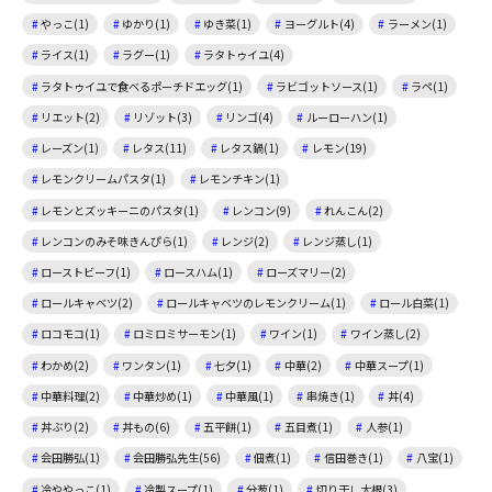
やっこ(1)
ゆかり(1)
ゆき菜(1)
ヨーグルト(4)
ラーメン(1)
ライス(1)
ラグー(1)
ラタトゥイユ(4)
ラタトゥイユで食べるポーチドエッグ(1)
ラビゴットソース(1)
ラペ(1)
リエット(2)
リゾット(3)
リンゴ(4)
ルーローハン(1)
レーズン(1)
レタス(11)
レタス鍋(1)
レモン(19)
レモンクリームパスタ(1)
レモンチキン(1)
レモンとズッキーニのパスタ(1)
レンコン(9)
れんこん(2)
レンコンのみそ味きんぴら(1)
レンジ(2)
レンジ蒸し(1)
ローストビーフ(1)
ロースハム(1)
ローズマリー(2)
ロールキャベツ(2)
ロールキャベツのレモンクリーム(1)
ロール白菜(1)
ロコモコ(1)
ロミロミサーモン(1)
ワイン(1)
ワイン蒸し(2)
わかめ(2)
ワンタン(1)
七夕(1)
中華(2)
中華スープ(1)
中華料理(2)
中華炒め(1)
中華風(1)
串焼き(1)
丼(4)
丼ぶり(2)
丼もの(6)
五平餅(1)
五目煮(1)
人参(1)
会田勝弘(1)
会田勝弘先生(56)
佃煮(1)
信田巻き(1)
八宝(1)
冷ややっこ(1)
冷製スープ(1)
分葱(1)
切り干し大根(3)