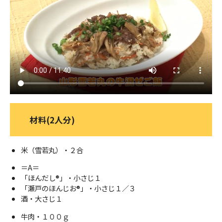
ＹＢＣオンデマンド
やまがた情熱市場
材料(2人分)
米（雪若丸）・２合
＝A＝
「ほんだし®」・小さじ１
「瀬戸のほんじお®」・小さじ１／３
酒・大さじ１
牛肉・１００ｇ