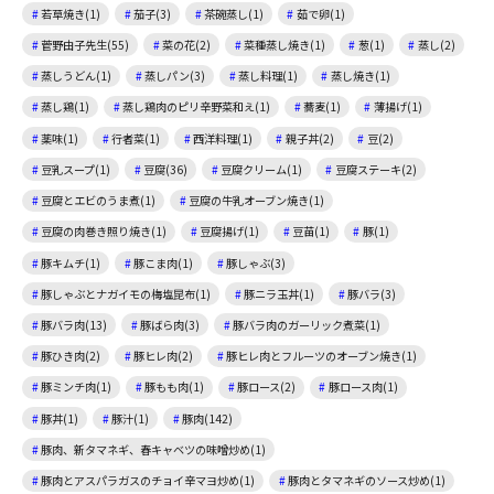
若草焼き(1)
茄子(3)
茶碗蒸し(1)
茹で卵(1)
菅野由子先生(55)
菜の花(2)
菜種蒸し焼き(1)
葱(1)
蒸し(2)
蒸しうどん(1)
蒸しパン(3)
蒸し料理(1)
蒸し焼き(1)
蒸し鶏(1)
蒸し鶏肉のピリ辛野菜和え(1)
蕎麦(1)
薄揚げ(1)
薬味(1)
行者菜(1)
西洋料理(1)
親子丼(2)
豆(2)
豆乳スープ(1)
豆腐(36)
豆腐クリーム(1)
豆腐ステーキ(2)
豆腐とエビのうま煮(1)
豆腐の牛乳オーブン焼き(1)
豆腐の肉巻き照り焼き(1)
豆腐揚げ(1)
豆苗(1)
豚(1)
豚キムチ(1)
豚こま肉(1)
豚しゃぶ(3)
豚しゃぶとナガイモの梅塩昆布(1)
豚ニラ玉丼(1)
豚バラ(3)
豚バラ肉(13)
豚ばら肉(3)
豚バラ肉のガーリック煮菜(1)
豚ひき肉(2)
豚ヒレ肉(2)
豚ヒレ肉とフルーツのオーブン焼き(1)
豚ミンチ肉(1)
豚もも肉(1)
豚ロース(2)
豚ロース肉(1)
豚丼(1)
豚汁(1)
豚肉(142)
豚肉、新タマネギ、春キャベツの味噌炒め(1)
豚肉とアスパラガスのチョイ辛マヨ炒め(1)
豚肉とタマネギのソース炒め(1)