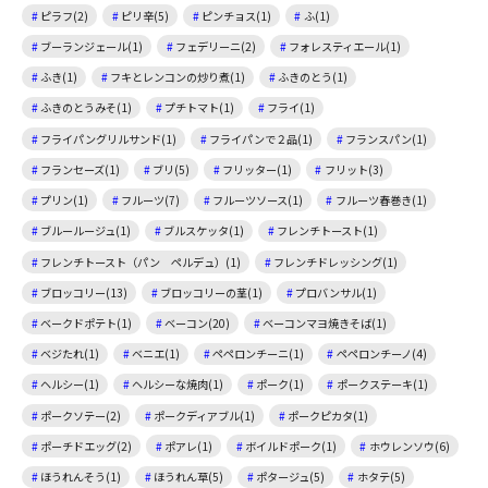
ピラフ(2)
ピリ辛(5)
ピンチョス(1)
ふ(1)
ブーランジェール(1)
フェデリーニ(2)
フォレスティエール(1)
ふき(1)
フキとレンコンの炒り煮(1)
ふきのとう(1)
ふきのとうみそ(1)
プチトマト(1)
フライ(1)
フライパングリルサンド(1)
フライパンで２品(1)
フランスパン(1)
フランセーズ(1)
ブリ(5)
フリッター(1)
フリット(3)
プリン(1)
フルーツ(7)
フルーツソース(1)
フルーツ春巻き(1)
ブルールージュ(1)
ブルスケッタ(1)
フレンチトースト(1)
フレンチトースト（パン ペルデュ）(1)
フレンチドレッシング(1)
ブロッコリー(13)
ブロッコリーの茎(1)
プロバンサル(1)
ベークドポテト(1)
ベーコン(20)
ベーコンマヨ焼きそば(1)
ベジたれ(1)
ベニエ(1)
ペペロンチーニ(1)
ペペロンチーノ(4)
ヘルシー(1)
ヘルシーな焼肉(1)
ポーク(1)
ポークステーキ(1)
ポークソテー(2)
ポークディアブル(1)
ポークピカタ(1)
ポーチドエッグ(2)
ポアレ(1)
ボイルドポーク(1)
ホウレンソウ(6)
ほうれんそう(1)
ほうれん草(5)
ポタージュ(5)
ホタテ(5)