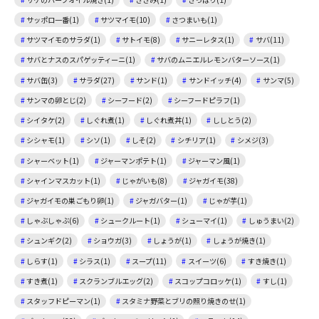
サッポロ一番(1)
サツマイモ(10)
さつまいも(1)
サツマイモのサラダ(1)
サトイモ(8)
サニーレタス(1)
サバ(11)
サバとナスのスパゲッティーニ(1)
サバのムニエルレモンバターソース(1)
サバ缶(3)
サラダ(27)
サンド(1)
サンドイッチ(4)
サンマ(5)
サンマの卵とじ(2)
シーフード(2)
シーフードピラフ(1)
シイタケ(2)
しぐれ煮(1)
しぐれ煮丼(1)
ししとう(2)
シシャモ(1)
シソ(1)
しそ(2)
シチリア(1)
シメジ(3)
シャーベット(1)
ジャーマンポテト(1)
ジャーマン風(1)
シャインマスカット(1)
じゃがいも(8)
ジャガイモ(38)
ジャガイモの巣ごもり卵(1)
ジャガバター(1)
じゃが芋(1)
しゃぶしゃぶ(6)
シュークルート(1)
シューマイ(1)
しゅうまい(2)
シュンギク(2)
ショウガ(3)
しょうが(1)
しょうが焼き(1)
しらす(1)
シラス(1)
スープ(11)
スイーツ(6)
すき焼き(1)
すき煮(1)
スクランブルエッグ(2)
スコップコロッケ(1)
すし(1)
スタッフドピーマン(1)
スタミナ野菜とブリの照り焼きのせ(1)