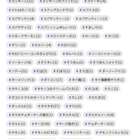
ズッキーニ(22)
ズッキーニのフリット(1)
ステーキ(14)
ストロガノフ(1)
スナップエンドウ(1)
スパイス(2)
スパゲッティ(4)
スパゲッティー(1)
スパゲッティーニ(3)
スパゲティ(1)
スパニッシュオムレツ(1)
すまし汁(1)
スモークサーモン(1)
スライスチーズ(1)
セージ(1)
セリ(3)
ゼリー(1)
セルリー(4)
セロリ(12)
セロリとベーコンのきんぴら(1)
せんべい(1)
ソースシャスール(1)
ソーセージ(6)
ぞうすい(1)
そうめん(5)
そうめんリメイク(1)
ソテー(22)
そば(3)
そぼろ(1)
そら豆(1)
ダージーパイ(1)
ターメリック(1)
ダイコン(17)
タイ風(1)
タイ風春雨サラダ(1)
タケノコ(4)
タケノコのクリームパスタ(1)
タコ(4)
たこ(2)
タコとトマトのガーリックソテー(1)
だし(3)
たたき(2)
ダッカルビ(1)
タマネギ(27)
タラ(13)
タラのチェダーチーズ焼き(1)
タルタル(1)
タルタルソース(4)
タルト(1)
チーズ(36)
チーズ焼き(1)
チェダーチーズ(2)
チキン(5)
チキンカピタ(1)
チキンソテー(1)
チキンフリカッセ(1)