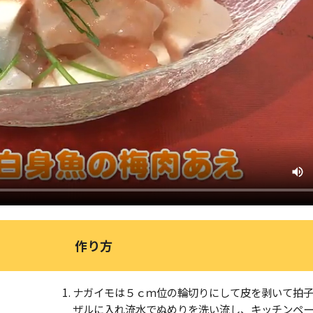
作り方
ナガイモは５ｃｍ位の輪切りにして皮を剥いて拍
ザルに入れ流水でぬめりを洗い流し、キッチンペ