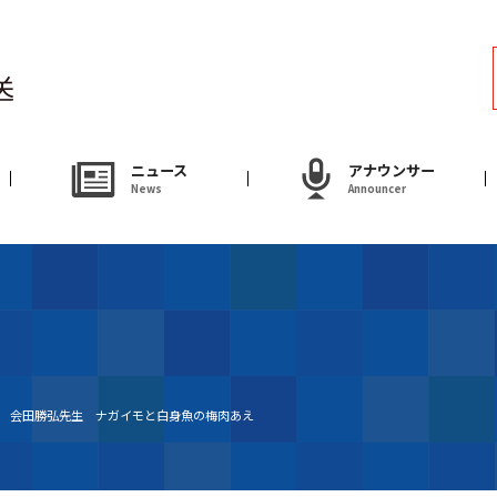
ラジオ
Radio
アナウンサー
ニュース
アナウンサー
News
Announcer
Announcer
試写会・プレゼ
Present
やまがた情熱市場
送 会田勝弘先生 ナガイモと白身魚の梅肉あえ