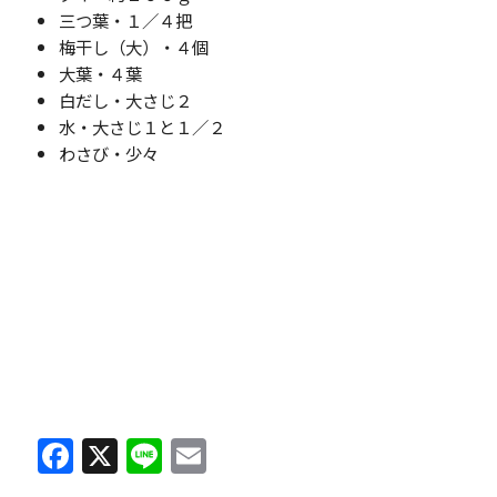
三つ葉・１／４把
梅干し（大）・４個
大葉・４葉
白だし・大さじ２
水・大さじ１と１／２
わさび・少々
F
X
Li
E
a
n
m