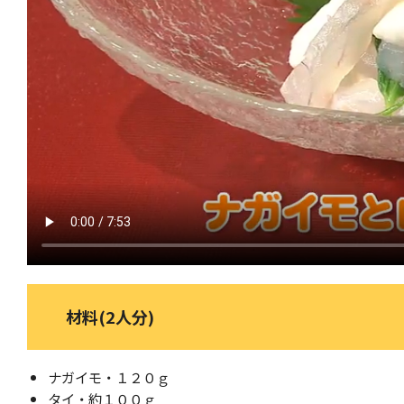
材料(2人分)
ナガイモ・１２０ｇ
タイ・約１００ｇ