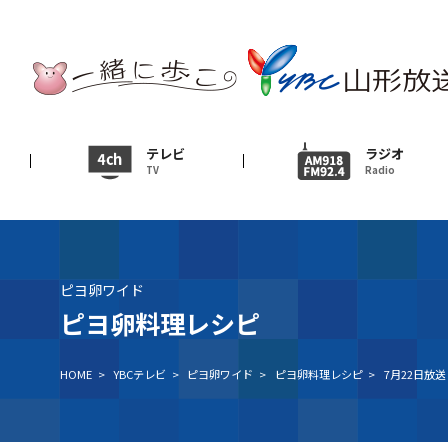
テレビ
TV
ニュース
テレビ
ラジオ
TV
Radio
News
イベント
Event
ピヨ卵ワイド
ＹＢＣオンデマンド
ピヨ卵料理レシピ
HOME
>
YBCテレビ
>
ピヨ卵ワイド
>
ピヨ卵料理レシピ
>
7月22日放