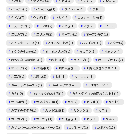
イカ(6)
イタリアン(2)
イチゴ(2)
イワシ(2)
いわし(1)
インゲン(1)
インゲン豆(1)
ウインナー(4)
ウド(5)
うどん(7)
ウナギ(1)
ウルイ(2)
エスカベージュ(1)
エスニック(1)
エノキ(2)
えのき(1)
えび(2)
エビ(15)
エビカツ(1)
エリンギ(2)
オーブン(1)
オーブン焼き(1)
オイスターソース(4)
オイスター炒め(1)
おくずかけ(1)
オクラ(3)
オクラみそ炒め(1)
オニオンリング(1)
おにぎり(3)
オムレツ(4)
おもてなしのお浸し(1)
おやき(1)
オリーブ(1)
オリーブオイル(2)
オレンジ(5)
お刺身(1)
お好み焼き(5)
お好み焼きハクサイ(1)
お正月(1)
お浸し(2)
お餅(1)
ガーリック(3)
ガーリックトースト(1)
ガーリックバター(2)
カオマンガイ(1)
カキ(12)
カキとキクのあえ物(1)
カキとダイコンの変わりなます(1)
かき揚げ(1)
ガスパッチョ(1)
カツ(2)
カツオ(4)
かつお(1)
カツオのタタキ(1)
カット野菜(1)
カツレツ(2)
カニ(2)
カニカマ(1)
カニかま(1)
かば焼き(1)
カブ(6)
かぶ(2)
カブとベーコンのペペロンチーノ(1)
カプレーゼ(1)
カボチャ(13)