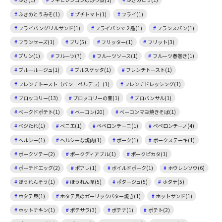
ふきのとうみそ(1)
プチトマト(1)
フライ(1)
フライパングリルサンド(1)
フライパンで２品(1)
フランスパン(1)
フランセーズ(1)
ブリ(5)
フリッター(1)
フリット(3)
プリン(1)
フルーツ(7)
フルーツソース(1)
フルーツ春巻き(1)
ブルールージュ(1)
ブルスケッタ(1)
フレンチトースト(1)
フレンチトースト（パン ペルデュ）(1)
フレンチドレッシング(1)
ブロッコリー(13)
ブロッコリーの茎(1)
プロバンサル(1)
ベークドポテト(1)
ベーコン(20)
ベーコンマヨ焼きそば(1)
ベジたれ(1)
ベニエ(1)
ペペロンチーニ(1)
ペペロンチーノ(4)
ヘルシー(1)
ヘルシーな焼肉(1)
ポーク(1)
ポークステーキ(1)
ポークソテー(2)
ポークディアブル(1)
ポークピカタ(1)
ポーチドエッグ(2)
ポアレ(1)
ボイルドポーク(1)
ホウレンソウ(6)
ほうれんそう(1)
ほうれん草(5)
ポタージュ(5)
ホタテ(5)
ホタテ貝(1)
ホタテ貝のガーリックバター焼き(1)
ホットサンド(1)
ホットチキン(1)
ポテサラ(3)
ポテチ(1)
ポテト(2)