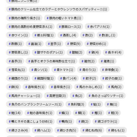
豚肉ニンニク煮(1)
豚肉のクリーム仕立てのラグーとホウレンソウのスパゲッティーニ(1)
豚肉の梅照り焼き(1)
豚肉の軽いトマト煮(1)
豚肉の黒酢炒め夏野菜添え(1)
豚肩ロース(1)
赤パプリカ(1)
赤ワイン(1)
郷土料理(1)
酒蒸し(4)
酢(2)
酢浸し(1)
酢豚(1)
醤油(1)
里芋(1)
野菜(9)
野菜炒め(1)
野菜蒸し(1)
銀ザケのポアレ(1)
銀鮭(2)
鍋(4)
長ネギ(4)
長芋(3)
長芋とオクラの美味酢仕立て(1)
雑炊(2)
雑煮(1)
雪若丸(1)
青シソ(1)
青トマト(1)
青のり(1)
非常食(1)
韓国のり(1)
韓国料理(1)
食パン(4)
餃子(2)
餃子の皮(1)
餅(6)
香味焼き(1)
香草焼き(1)
馬のかみしめ(1)
馬肉(2)
馬肉チャーシュー(1)
高野豆腐(3)
魚(2)
魚のさっぱりソテー(1)
魚介のバンブランクリームソース(1)
魚料理(3)
鮎(1)
鮪(1)
鮭(14)
鮭の香味焼き(1)
鯖(1)
鯛(1)
鰹(1)
鱈(3)
鴨とネギの黒こしょう炒め(1)
鴨肉(1)
鶏(2)
鶏ゴボウ汁(1)
鶏ささみ(4)
鶏ハム(1)
鶏ひき肉(5)
鶏むね肉(6)
鶏もも(1)