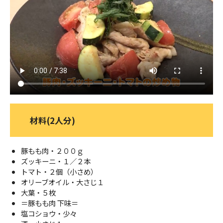
ＹＢＣオンデマンド
やまがた情熱市場
材料(2人分)
豚もも肉・２００ｇ
ズッキーニ・１／２本
トマト・２個（小さめ）
オリーブオイル・大さじ１
大葉・５枚
＝豚もも肉 下味＝
塩コショウ・少々