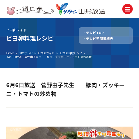
ピヨ卵ワイド
テレビTOP
テレビ
ピヨ卵料理レシピ
テレビ週間番組表
TV
ラジオ
HOME
>
YBCテレビ
>
ピヨ卵ワイド
>
ピヨ卵料理レシピ
>
6月6日放送 菅野由子先生 豚肉・ズッキーニ・トマトの炒め物
Radio
ニュース
News
6月6日放送 菅野由子先生 豚肉・ズッキー
アナウンサー
ニ・トマトの炒め物
Announcer
イベント
Event
試写会・プレゼント
Present