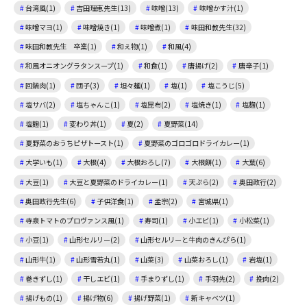
台湾風(1)
吉田理恵先生(13)
味噌(13)
味噌かす汁(1)
味噌マヨ(1)
味噌焼き(1)
味噌煮(1)
味田和教先生(32)
味田和教先生 卒業(1)
和え物(1)
和風(4)
和風オニオングラタンスープ(1)
和食(1)
唐揚げ(2)
唐辛子(1)
回鍋肉(1)
団子(3)
坦々麺(1)
塩(1)
塩こうじ(5)
塩サバ(2)
塩ちゃんこ(1)
塩昆布(2)
塩焼き(1)
塩麴(1)
塩麹(1)
変わり丼(1)
夏(2)
夏野菜(14)
夏野菜のおうちピザトースト(1)
夏野菜のゴロゴロドライカレー(1)
大学いも(1)
大根(4)
大根おろし(7)
大根餅(1)
大葉(6)
大豆(1)
大豆と夏野菜のドライカレー(1)
天ぷら(2)
奥田政行(2)
奥田政行先生(6)
子供洋食(1)
孟宗(2)
宮城県(1)
寺泉トマトのプロヴァンス風(1)
寿司(1)
小エビ(1)
小松菜(1)
小豆(1)
山形セルリー(2)
山形セルリーと牛肉のきんぴら(1)
山形牛(1)
山形雪若丸(1)
山菜(3)
山菜おろし(1)
岩塩(1)
巻きずし(1)
干しエビ(1)
手まりずし(1)
手羽先(2)
挽肉(2)
揚げもの(1)
揚げ物(6)
揚げ野菜(1)
新キャベツ(1)