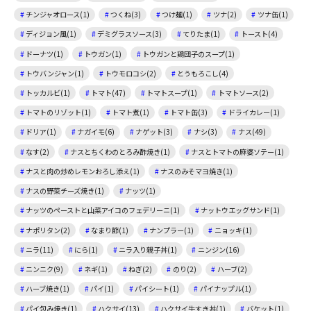
チンジャオロース(1)
つくね(3)
つけ麺(1)
ツナ(2)
ツナ缶(1)
ディジョン風(1)
デミグラスソース(3)
てりたま(1)
トースト(4)
ドーナツ(1)
トウガン(1)
トウガンと鶏団子のスープ(1)
トウバンジャン(1)
トウモロコシ(2)
とうもろこし(4)
トッカルビ(1)
トマト(47)
トマトスープ(1)
トマトソース(2)
トマトのリゾット(1)
トマト煮(1)
トマト缶(3)
ドライカレー(1)
ドリア(1)
ナガイモ(6)
ナゲット(3)
ナシ(3)
ナス(49)
なす(2)
ナスとちくわのとろみ酢焼き(1)
ナスとトマトの麻婆ソテー(1)
ナスと肉の炒めレモンおろし添え(1)
ナスのみそマヨ焼き(1)
ナスの野菜チーズ焼き(1)
ナッツ(1)
ナッツのペーストと山菜アイコのフェデリーニ(1)
ナットウエッグサンド(1)
ナポリタン(2)
なまり節(1)
ナンプラー(1)
ニョッキ(1)
ニラ(11)
にら(1)
ニラ入り親子丼(1)
ニンジン(16)
ニンニク(9)
ネギ(1)
ねぎ(2)
のり(2)
ハーブ(2)
ハーブ焼き(1)
パイ(1)
パイシート(1)
パイナップル(1)
パイ包み焼き(1)
ハクサイ(13)
ハクサイ牛すき丼(1)
バケット(1)