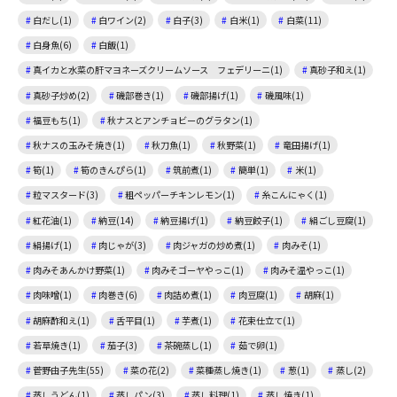
白だし(1)
白ワイン(2)
白子(3)
白米(1)
白菜(11)
白身魚(6)
白飯(1)
真イカと水菜の肝マヨネーズクリームソース フェデリーニ(1)
真砂子和え(1)
真砂子炒め(2)
磯部巻き(1)
磯部揚げ(1)
磯風味(1)
福豆もち(1)
秋ナスとアンチョビーのグラタン(1)
秋ナスの玉みそ焼き(1)
秋刀魚(1)
秋野菜(1)
竜田揚げ(1)
筍(1)
筍のきんぴら(1)
筑前煮(1)
簡単(1)
米(1)
粒マスタード(3)
粗ペッパーチキンレモン(1)
糸こんにゃく(1)
紅花油(1)
納豆(14)
納豆揚げ(1)
納豆餃子(1)
絹ごし豆腐(1)
絹揚げ(1)
肉じゃが(3)
肉ジャガの炒め煮(1)
肉みそ(1)
肉みそあんかけ野菜(1)
肉みそゴーヤやっこ(1)
肉みそ温やっこ(1)
肉味噌(1)
肉巻き(6)
肉詰め煮(1)
肉豆腐(1)
胡麻(1)
胡麻酢和え(1)
舌平目(1)
芋煮(1)
花束仕立て(1)
若草焼き(1)
茄子(3)
茶碗蒸し(1)
茹で卵(1)
菅野由子先生(55)
菜の花(2)
菜種蒸し焼き(1)
葱(1)
蒸し(2)
蒸しうどん(1)
蒸しパン(3)
蒸し料理(1)
蒸し焼き(1)