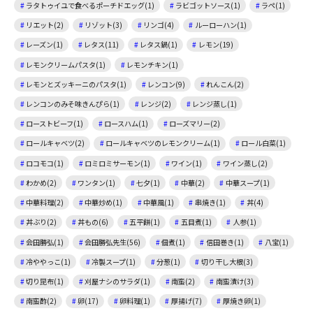
ラタトゥイユで食べるポーチドエッグ(1)
ラビゴットソース(1)
ラペ(1)
リエット(2)
リゾット(3)
リンゴ(4)
ルーローハン(1)
レーズン(1)
レタス(11)
レタス鍋(1)
レモン(19)
レモンクリームパスタ(1)
レモンチキン(1)
レモンとズッキーニのパスタ(1)
レンコン(9)
れんこん(2)
レンコンのみそ味きんぴら(1)
レンジ(2)
レンジ蒸し(1)
ローストビーフ(1)
ロースハム(1)
ローズマリー(2)
ロールキャベツ(2)
ロールキャベツのレモンクリーム(1)
ロール白菜(1)
ロコモコ(1)
ロミロミサーモン(1)
ワイン(1)
ワイン蒸し(2)
わかめ(2)
ワンタン(1)
七夕(1)
中華(2)
中華スープ(1)
中華料理(2)
中華炒め(1)
中華風(1)
串焼き(1)
丼(4)
丼ぶり(2)
丼もの(6)
五平餅(1)
五目煮(1)
人参(1)
会田勝弘(1)
会田勝弘先生(56)
佃煮(1)
信田巻き(1)
八宝(1)
冷ややっこ(1)
冷製スープ(1)
分葱(1)
切り干し大根(3)
切り昆布(1)
刈屋ナシのサラダ(1)
南蛮(2)
南蛮漬け(3)
南蛮酢(2)
卵(17)
卵料理(1)
厚揚げ(7)
厚焼き卵(1)