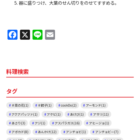
器に盛りつけ、大葉のせん切りをのせてすすめる。
F
X
Li
E
a
n
m
c
e
ai
e
l
料理検索
b
o
タグ
o
k
＃菜の花(1)
＃餃子(1)
cookDo(2)
アーモンド(1)
アクアパッツァ(1)
アケビ(1)
あけび(1)
アサリ(11)
あさり(3)
アジ(1)
アスパラガス(16)
アヒージョ(1)
アボカド(8)
あんかけ(12)
アンチョビ(1)
アンチョビー(7)