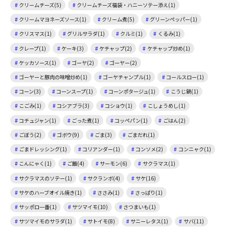
クリームチーズ(5)
クリームチーズ福袋・ハニーソテー添え(1)
クリームマヨネーズソース(1)
クリーム煮(5)
グリーンペッパー(1)
クリスマス(1)
グリルサラダ(1)
クルミ(1)
くるみ(1)
クレープ(1)
ケーキ(3)
ケチャップ(2)
ケチャップ炒め(1)
ケッカソース(1)
ゴーヤ(2)
ゴーヤー(2)
ゴーヤーと豚肉の味噌炒め(1)
ゴーヤチャンプル(1)
コールスロー(1)
コーン(3)
コーンスープ(1)
コーンポタージュ(1)
こうじ鍋(1)
こごみ(1)
コシアブラ(3)
コショウ(1)
こしょうめし(1)
コチュジャン(1)
ごった煮(1)
コッペパン(1)
ごはん(2)
ごぼう(2)
ゴボウ(9)
ごま(3)
ごまだれ(1)
ごまドレッシング(1)
コリアンダー(1)
コンソメ(2)
コンニャク(1)
こんにゃく(1)
ご飯(4)
サーモン(6)
サクラマス(1)
サクラマスのソテー(1)
サクランボ(4)
サケ(16)
サケのハーブオイル焼き(1)
ささみ(1)
さっぱり(1)
サッポロ一番(1)
サツマイモ(10)
さつまいも(1)
サツマイモのサラダ(1)
サトイモ(8)
サニーレタス(1)
サバ(11)