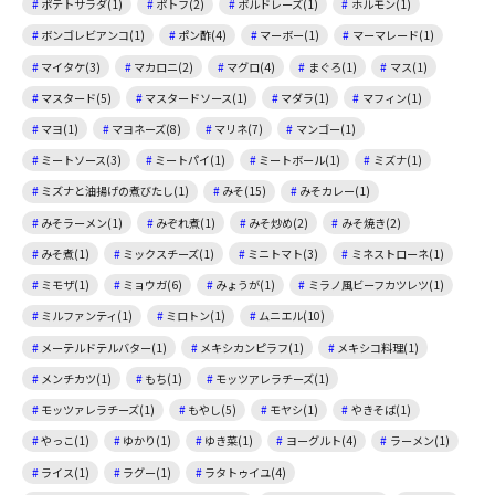
ポテトサラダ(1)
ポトフ(2)
ボルドレーズ(1)
ホルモン(1)
ボンゴレビアンコ(1)
ポン酢(4)
マーボー(1)
マーマレード(1)
マイタケ(3)
マカロニ(2)
マグロ(4)
まぐろ(1)
マス(1)
マスタード(5)
マスタードソース(1)
マダラ(1)
マフィン(1)
マヨ(1)
マヨネーズ(8)
マリネ(7)
マンゴー(1)
ミートソース(3)
ミートパイ(1)
ミートボール(1)
ミズナ(1)
ミズナと油揚げの煮びたし(1)
みそ(15)
みそカレー(1)
みそラーメン(1)
みぞれ煮(1)
みそ炒め(2)
みそ焼き(2)
みそ煮(1)
ミックスチーズ(1)
ミニトマト(3)
ミネストローネ(1)
ミモザ(1)
ミョウガ(6)
みょうが(1)
ミラノ風ビーフカツレツ(1)
ミルファンティ(1)
ミロトン(1)
ムニエル(10)
メーテルドテルバター(1)
メキシカンピラフ(1)
メキシコ料理(1)
メンチカツ(1)
もち(1)
モッツアレラチーズ(1)
モッツァレラチーズ(1)
もやし(5)
モヤシ(1)
やきそば(1)
やっこ(1)
ゆかり(1)
ゆき菜(1)
ヨーグルト(4)
ラーメン(1)
ライス(1)
ラグー(1)
ラタトゥイユ(4)