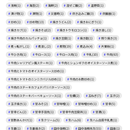
浅蜊(1)
海苔(2)
海鮮(2)
混ぜご飯(2)
温野菜(1)
漬け物(1)
漬物(1)
災害時(1)
炊き込みご飯(3)
炊飯器(1)
炒め(1)
炒め物(13)
焼きうどん(2)
焼きおにぎり(1)
焼きカブ(1)
焼きそば(2)
焼きトウモロコシ(1)
焼き浸し(1)
焼き牛肉のカルパッチョ(1)
焼き豆腐(1)
焼き麩(1)
照り焼き(3)
煮っ転がし(1)
煮浸し(2)
煮物(19)
煮込み(4)
片栗粉(1)
牛ひき肉(1)
牛ロース(1)
牛ロース肉(1)
牛乳(10)
牛肉(63)
牛肉シャリアピン風ステーキ(1)
牛肉とシュンギクのオイスターソース煮(1)
牛肉とトマトのオイスターソース炒め(1)
牛肉とトマトのニンニクバジル炒め(1)
牛肉のお酢炒め(1)
牛肉のステーキカフェドパリバターソース(1)
牛肉のステーキバーベキューソース(1)
牡蠣(2)
玉ねぎ(7)
玉子(2)
玉子焼き(1)
甘みそ(2)
甘味噌(1)
甘味噌炒め(1)
甘辛(5)
甘辛どん(2)
甘辛手羽先(1)
甘辛牛肉豆腐丼(1)
甘酒(1)
甘酢あんかけ(1)
生クリーム(5)
生ハム(6)
生ハム白菜牛乳煮(1)
生姜(1)
生姜焼き(2)
田中浩明(2)
田中浩明先生(55)
田楽(1)