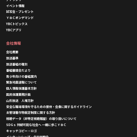
イベント情報
試写会・プレゼント
ＹＢＣオンデマンド
YBCトピックス
YBCアプリ
会社情報
会社概要
放送基準
放送番組の種別
番組審議会だより
青少年向けの番組案内
緊急地震速報について
個人情報保護基本方針
国民保護業務計画
山形放送 人権方針
安全な職場環境を守るための接待・会食に関するガイドライン
未管理著作物裁定制度に関する方針
視聴データ（非特定視聴履歴）の取り扱いについて
SDGｓ 持続可能な社会へ 一緒に歩こＹＢＣ
キャッチコピー・ロゴ
インターンシップ・会社説明会