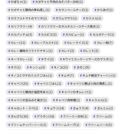
かぼちゃ(1)
カボチャと牛肉のみそバター炒め(1)
カボチャと豚肉の重ね蒸し(1)
カマンベールチーズ(1)
からあげ(1)
カラフルトマトのマリネ(1)
ガラムマサラ(1)
カラメル(1)
カリフラワー(4)
カリフラワーのタルタルソースチーズ焼き(1)
カルパッチョ(3)
カルピス(2)
ガルビュー(1)
カルボナーラ(1)
カレー(11)
カレーブルスト(1)
カレーライス(1)
カレー粉(7)
カレー風味のフライドチキン(1)
カレイ(3)
ガレット(3)
キーマカレー(1)
キウイ(2)
キウイとカッテージチーズのサラダ(1)
キク(1)
キッシュ(3)
キノコ(23)
きのこ(9)
キノコとサケのミルクごはん(1)
キムチ(7)
キムチ納豆チャーハン(1)
キャベツ(25)
キャベツごはん(1)
キャベツと豚ばら肉の酒蒸し(1)
キャベツと豚肉の塩昆布あえ(1)
キャベツのオムレツ(1)
キャベツの包みみそ焼き(1)
キャベツ肉味噌(1)
キャラメル(1)
キャロット・ラペ(1)
キュウリ(14)
きゅうり(4)
きんとん(1)
きんぴら(10)
グラタン(16)
クリーミー炒め(1)
クリーム(3)
クリームケッパーソース(1)
クリームスープ(1)
クリームソース(5)