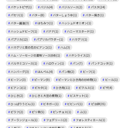
バケットピザ(1)
バジル(4)
バジルソース(2)
パスタ(24)
パセリ(1)
バター(8)
バターしょうゆ(1)
バター焼き(1)
バター醤油(3)
はちみつ(1)
ハッシュドオニオン(1)
ハッシュドビーフ(1)
バナナ(1)
ハニーマスタード(1)
パプリカ(12)
パプリカパウダー(1)
ハマグリ(1)
ハマグリと菜の花のビアンコ(1)
ハム(3)
ハム・ソーセージの薬味ソース炒め(1)
ハヤシライス(2)
バルサミコソース(1)
ハロウィン(1)
パン(7)
パンナコッタ(1)
ハンバーグ(3)
はんぺん(4)
パン粉(2)
ビーフ(1)
ビーフン(3)
ピーマン(9)
ピーマンとひき肉の炒め物(1)
ビール(1)
ビアンコ(1)
ピカタ(1)
ひき肉(11)
ピクルス(1)
ピザ(4)
ひじき(2)
ひじきと大豆の煮物(1)
ビスケット(1)
ひっぱりうどん(1)
ビネガー(1)
ビビンバ(1)
ピヨ卵(35)
ピラフ(2)
ピリ辛(5)
ピンチョス(1)
ふ(1)
ブーランジェール(1)
フェデリーニ(2)
フォレスティエール(1)
ふき(1)
フキとレンコンの炒り煮(1)
ふきのとう(1)