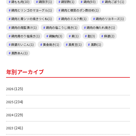
鶏もも肉(10)
鶏団子(1)
鶏甘酢(1)
鶏肉(93)
鶏肉ごぼう(1)
鶏肉とリンゴのマヨーグル(1)
鶏肉と根菜のポン酢炒め(1)
鶏肉と青シソの焼きつくね(1)
鶏肉のミルク煮(1)
鶏肉のリヨネーズ(1)
鶏肉の南蛮漬け(1)
鶏肉の塩こうじ焼き(1)
鶏肉の梅たれ焼き(1)
鶏肉青のり塩焼き(1)
鶏胸肉(3)
麦(1)
麩(3)
麻婆(2)
麻婆だいこん(1)
黄金焼き(1)
黒煮豆(1)
黒酢(1)
黒酢あん(1)
年別アーカイブ
(125)
2026
(234)
2025
(229)
2024
(241)
2023