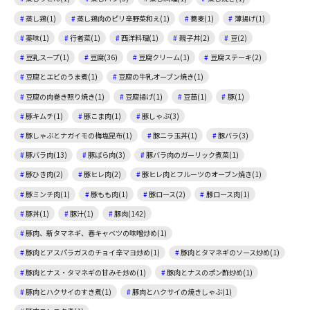
蒸し鶏(1)
蒸し鶏肉のピリ辛野菜和え(1)
蕎麦(1)
薄揚げ(1)
薬味(1)
行者菜(1)
西洋料理(1)
親子丼(2)
豆(2)
豆乳スープ(1)
豆腐(36)
豆腐クリーム(1)
豆腐ステーキ(2)
豆腐とエビのうま煮(1)
豆腐の牛乳オーブン焼き(1)
豆腐の肉巻き照り焼き(1)
豆腐揚げ(1)
豆苗(1)
豚(1)
豚キムチ(1)
豚こま肉(1)
豚しゃぶ(3)
豚しゃぶとナガイモの梅塩昆布(1)
豚ニラ玉丼(1)
豚バラ(3)
豚バラ肉(13)
豚ばら肉(3)
豚バラ肉のガーリック煮菜(1)
豚ひき肉(2)
豚ヒレ肉(2)
豚ヒレ肉とフルーツのオーブン焼き(1)
豚ミンチ肉(1)
豚もも肉(1)
豚ロース(2)
豚ロース肉(1)
豚丼(1)
豚汁(1)
豚肉(142)
豚肉、新タマネギ、春キャベツの味噌炒め(1)
豚肉とアスパラガスのチョイ辛マヨ炒め(1)
豚肉とタマネギのソース炒め(1)
豚肉とナス・タマネギの甘みそ炒め(1)
豚肉とナスのポン酢炒め(1)
豚肉とハクサイのすき煮(1)
豚肉とハクサイの焼きしゃぶ(1)