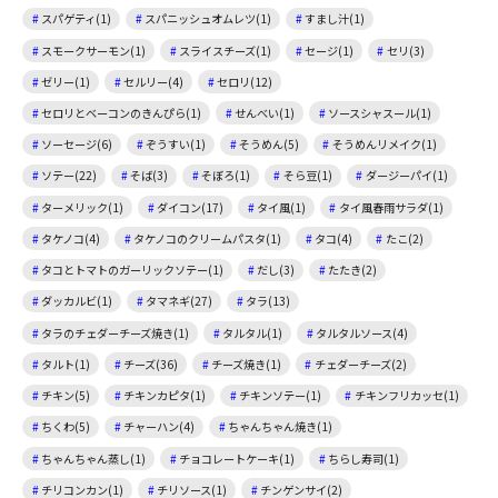
スパゲティ(1)
スパニッシュオムレツ(1)
すまし汁(1)
スモークサーモン(1)
スライスチーズ(1)
セージ(1)
セリ(3)
ゼリー(1)
セルリー(4)
セロリ(12)
セロリとベーコンのきんぴら(1)
せんべい(1)
ソースシャスール(1)
ソーセージ(6)
ぞうすい(1)
そうめん(5)
そうめんリメイク(1)
ソテー(22)
そば(3)
そぼろ(1)
そら豆(1)
ダージーパイ(1)
ターメリック(1)
ダイコン(17)
タイ風(1)
タイ風春雨サラダ(1)
タケノコ(4)
タケノコのクリームパスタ(1)
タコ(4)
たこ(2)
タコとトマトのガーリックソテー(1)
だし(3)
たたき(2)
ダッカルビ(1)
タマネギ(27)
タラ(13)
タラのチェダーチーズ焼き(1)
タルタル(1)
タルタルソース(4)
タルト(1)
チーズ(36)
チーズ焼き(1)
チェダーチーズ(2)
チキン(5)
チキンカピタ(1)
チキンソテー(1)
チキンフリカッセ(1)
ちくわ(5)
チャーハン(4)
ちゃんちゃん焼き(1)
ちゃんちゃん蒸し(1)
チョコレートケーキ(1)
ちらし寿司(1)
チリコンカン(1)
チリソース(1)
チンゲンサイ(2)