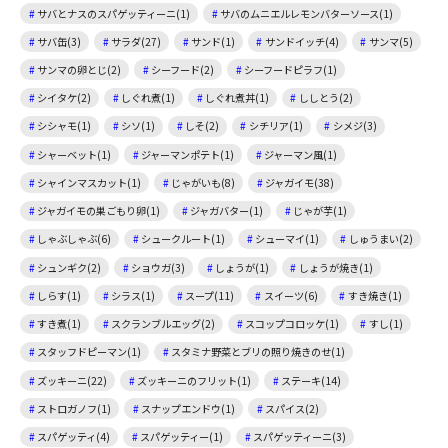
サバとナスのスパゲッティーニ(1)
サバのムニエルレモンバターソース(1)
サバ缶(3)
サラダ(27)
サンド(1)
サンドイッチ(4)
サンマ(5)
サンマの卵とじ(2)
シーフード(2)
シーフードピラフ(1)
シイタケ(2)
しぐれ煮(1)
しぐれ煮丼(1)
ししとう(2)
シシャモ(1)
シソ(1)
しそ(2)
シチリア(1)
シメジ(3)
シャーベット(1)
ジャーマンポテト(1)
ジャーマン風(1)
シャインマスカット(1)
じゃがいも(8)
ジャガイモ(38)
ジャガイモの巣ごもり卵(1)
ジャガバター(1)
じゃが芋(1)
しゃぶしゃぶ(6)
シュークルート(1)
シューマイ(1)
しゅうまい(2)
シュンギク(2)
ショウガ(3)
しょうが(1)
しょうが焼き(1)
しらす(1)
シラス(1)
スープ(11)
スイーツ(6)
すき焼き(1)
すき煮(1)
スクランブルエッグ(2)
スコップコロッケ(1)
すし(1)
スタッフドピーマン(1)
スタミナ野菜とブリの照り焼きのせ(1)
ズッキーニ(22)
ズッキーニのフリット(1)
ステーキ(14)
ストロガノフ(1)
スナップエンドウ(1)
スパイス(2)
スパゲッティ(4)
スパゲッティー(1)
スパゲッティーニ(3)