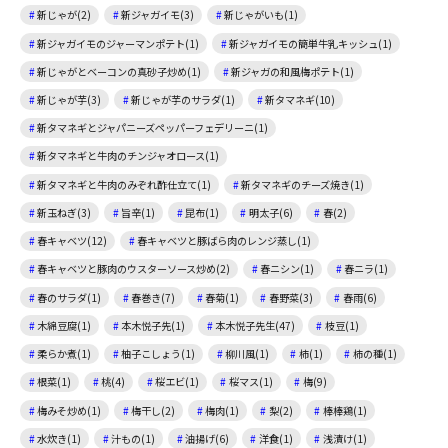
新じゃが(2)
新ジャガイモ(3)
新じゃがいも(1)
新ジャガイモのジャーマンポテト(1)
新ジャガイモの簡単牛乳キッシュ(1)
新じゃがとベーコンの真砂子炒め(1)
新ジャガの和風梅ポテト(1)
新じゃが芋(3)
新じゃが芋のサラダ(1)
新タマネギ(10)
新タマネギとジャパニーズペッパーフェデリーニ(1)
新タマネギと牛肉のチンジャオロース(1)
新タマネギと牛肉のみぞれ酢仕立て(1)
新タマネギのチーズ焼き(1)
新玉ねぎ(3)
旨辛(1)
昆布(1)
明太子(6)
春(2)
春キャベツ(12)
春キャベツと豚ばら肉のレンジ蒸し(1)
春キャベツと豚肉のウスターソース炒め(2)
春ニシン(1)
春ニラ(1)
春のサラダ(1)
春巻き(7)
春菊(1)
春野菜(3)
春雨(6)
木綿豆腐(1)
本木悦子先(1)
本木悦子先生(47)
枝豆(1)
柔らか煮(1)
柚子こしょう(1)
柳川風(1)
柿(1)
柿の種(1)
根菜(1)
桃(4)
桜エビ(1)
桜マス(1)
梅(9)
梅みそ炒め(1)
梅干し(2)
梅肉(1)
梨(2)
棒棒鶏(1)
水炊き(1)
汁もの(1)
油揚げ(6)
洋食(1)
浅漬け(1)