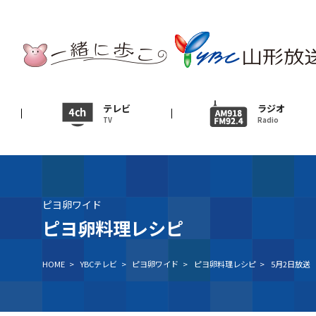
テレビ
TV
ニュース
テレビ
ラジオ
TV
Radio
News
イベント
Event
ピヨ卵ワイド
ＹＢＣオンデマンド
ピヨ卵料理レシピ
HOME
>
YBCテレビ
>
ピヨ卵ワイド
>
ピヨ卵料理レシピ
>
5月2日放送