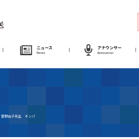
ラジオ
Radio
アナウンサー
ニュース
アナウンサー
News
Announcer
Announcer
試写会・プレゼ
Present
やまがた情熱市場
 菅野由子先生 キンパ