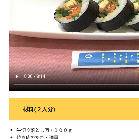
材料(２人分)
牛切り落とし肉・１００ｇ
焼き肉のたれ・適量