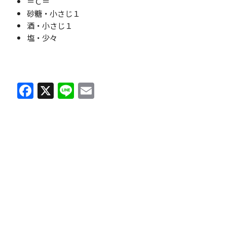
＝Ｃ＝
砂糖・小さじ１
酒・小さじ１
塩・少々
F
X
Li
E
a
n
m
c
e
ai
e
l
b
o
o
k