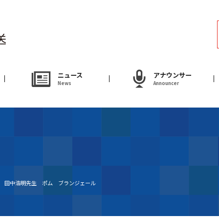
ラジオ
Radio
アナウンサー
ニュース
アナウンサー
News
Announcer
Announcer
試写会・プレゼ
Present
やまがた情熱市場
送 田中浩明先生 ポム ブランジェール