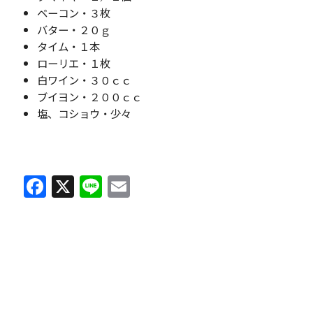
ベーコン・３枚
バター・２０ｇ
タイム・１本
ローリエ・１枚
白ワイン・３０ｃｃ
ブイヨン・２００ｃｃ
塩、コショウ・少々
F
X
Li
E
a
n
m
c
e
ai
e
l
b
o