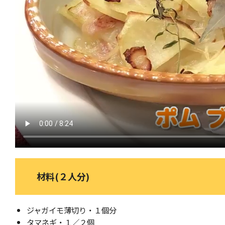
材料(２人分)
ジャガイモ薄切り・１個分
タマネギ・１／２個