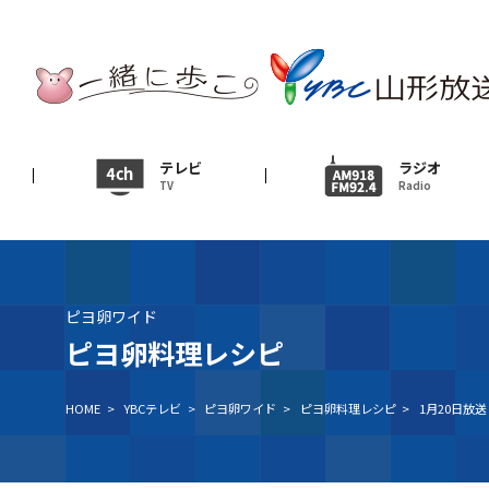
テレビ
TV
ニュース
テレビ
ラジオ
TV
Radio
News
イベント
Event
ピヨ卵ワイド
ＹＢＣオンデマンド
ピヨ卵料理レシピ
HOME
>
YBCテレビ
>
ピヨ卵ワイド
>
ピヨ卵料理レシピ
>
1月20日放