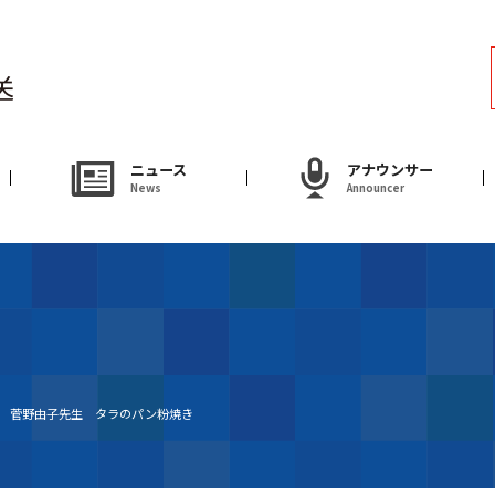
ラジオ
Radio
アナウンサー
ニュース
アナウンサー
News
Announcer
Announcer
試写会・プレゼ
Present
やまがた情熱市場
送 菅野由子先生 タラのパン粉焼き