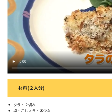
材料(２人分)
タラ・２切れ
塩・こしょう・各少々