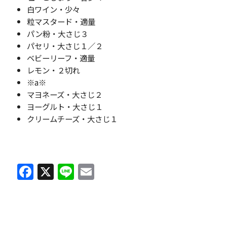
白ワイン・少々
粒マスタード・適量
パン粉・大さじ３
パセリ・大さじ１／２
ベビーリーフ・適量
レモン・２切れ
※a※
マヨネーズ・大さじ２
ヨーグルト・大さじ１
クリームチーズ・大さじ１
F
X
Li
E
a
n
m
c
e
ai
e
l