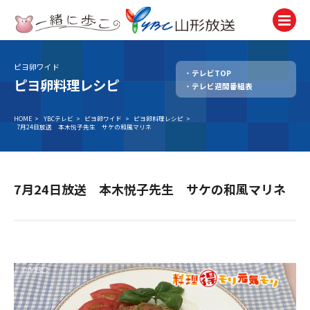
ピヨ卵ワイド
テレビTOP
テレビ
ピヨ卵料理レシピ
テレビ週間番組表
TV
ラジオ
HOME
>
YBCテレビ
>
ピヨ卵ワイド
>
ピヨ卵料理レシピ
>
7月24日放送 本木悦子先生 サケの和風マリネ
Radio
ニュース
News
7月24日放送 本木悦子先生 サケの和風マリネ
アナウンサー
Announcer
イベント
Event
試写会・プレゼント
Present