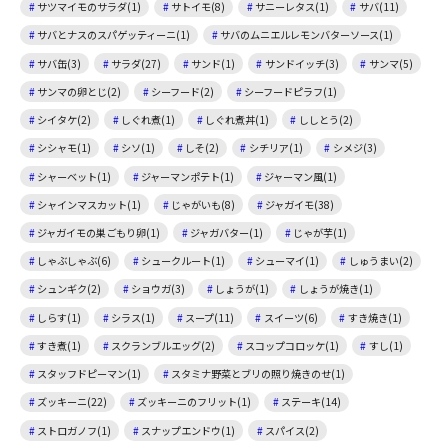
サツマイモのサラダ(1)
サトイモ(8)
サニーレタス(1)
サバ(11)
サバとナスのスパゲッティーニ(1)
サバのムニエルレモンバターソース(1)
サバ缶(3)
サラダ(27)
サンド(1)
サンドイッチ(3)
サンマ(5)
サンマの卵とじ(2)
シーフード(2)
シーフードピラフ(1)
シイタケ(2)
しぐれ煮(1)
しぐれ煮丼(1)
ししとう(2)
シシャモ(1)
シソ(1)
しそ(2)
シチリア(1)
シメジ(3)
シャーベット(1)
ジャーマンポテト(1)
ジャーマン風(1)
シャインマスカット(1)
じゃがいも(8)
ジャガイモ(38)
ジャガイモの巣ごもり卵(1)
ジャガバター(1)
じゃが芋(1)
しゃぶしゃぶ(6)
シュークルート(1)
シューマイ(1)
しゅうまい(2)
シュンギク(2)
ショウガ(3)
しょうが(1)
しょうが焼き(1)
しらす(1)
シラス(1)
スープ(11)
スイーツ(6)
すき焼き(1)
すき煮(1)
スクランブルエッグ(2)
スコップコロッケ(1)
すし(1)
スタッフドピーマン(1)
スタミナ野菜とブリの照り焼きのせ(1)
ズッキーニ(22)
ズッキーニのフリット(1)
ステーキ(14)
ストロガノフ(1)
スナップエンドウ(1)
スパイス(2)