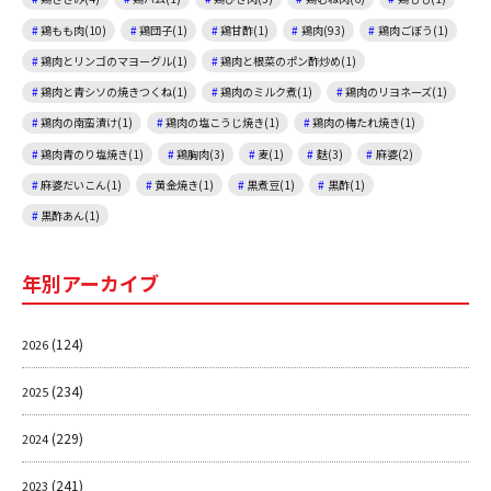
鶏もも肉(10)
鶏団子(1)
鶏甘酢(1)
鶏肉(93)
鶏肉ごぼう(1)
鶏肉とリンゴのマヨーグル(1)
鶏肉と根菜のポン酢炒め(1)
鶏肉と青シソの焼きつくね(1)
鶏肉のミルク煮(1)
鶏肉のリヨネーズ(1)
鶏肉の南蛮漬け(1)
鶏肉の塩こうじ焼き(1)
鶏肉の梅たれ焼き(1)
鶏肉青のり塩焼き(1)
鶏胸肉(3)
麦(1)
麩(3)
麻婆(2)
麻婆だいこん(1)
黄金焼き(1)
黒煮豆(1)
黒酢(1)
黒酢あん(1)
年別アーカイブ
(124)
2026
(234)
2025
(229)
2024
(241)
2023