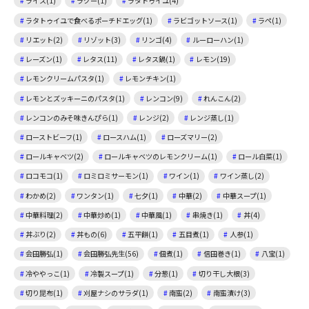
ライス(1)
ラグー(1)
ラタトゥイユ(4)
ラタトゥイユで食べるポーチドエッグ(1)
ラビゴットソース(1)
ラペ(1)
リエット(2)
リゾット(3)
リンゴ(4)
ルーローハン(1)
レーズン(1)
レタス(11)
レタス鍋(1)
レモン(19)
レモンクリームパスタ(1)
レモンチキン(1)
レモンとズッキーニのパスタ(1)
レンコン(9)
れんこん(2)
レンコンのみそ味きんぴら(1)
レンジ(2)
レンジ蒸し(1)
ローストビーフ(1)
ロースハム(1)
ローズマリー(2)
ロールキャベツ(2)
ロールキャベツのレモンクリーム(1)
ロール白菜(1)
ロコモコ(1)
ロミロミサーモン(1)
ワイン(1)
ワイン蒸し(2)
わかめ(2)
ワンタン(1)
七夕(1)
中華(2)
中華スープ(1)
中華料理(2)
中華炒め(1)
中華風(1)
串焼き(1)
丼(4)
丼ぶり(2)
丼もの(6)
五平餅(1)
五目煮(1)
人参(1)
会田勝弘(1)
会田勝弘先生(56)
佃煮(1)
信田巻き(1)
八宝(1)
冷ややっこ(1)
冷製スープ(1)
分葱(1)
切り干し大根(3)
切り昆布(1)
刈屋ナシのサラダ(1)
南蛮(2)
南蛮漬け(3)