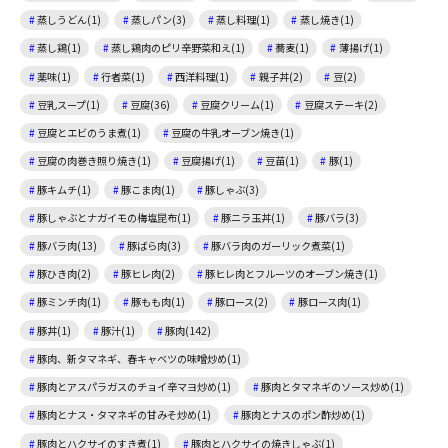
蒸しうどん(1)
蒸しパン(3)
蒸し料理(1)
蒸し焼き(1)
蒸し鶏(1)
蒸し鶏肉のピリ辛野菜和え(1)
蕎麦(1)
薄揚げ(1)
薬味(1)
行者菜(1)
西洋料理(1)
親子丼(2)
豆(2)
豆乳スープ(1)
豆腐(36)
豆腐クリーム(1)
豆腐ステーキ(2)
豆腐とエビのうま煮(1)
豆腐の牛乳オーブン焼き(1)
豆腐の肉巻き照り焼き(1)
豆腐揚げ(1)
豆苗(1)
豚(1)
豚キムチ(1)
豚こま肉(1)
豚しゃぶ(3)
豚しゃぶとナガイモの梅塩昆布(1)
豚ニラ玉丼(1)
豚バラ(3)
豚バラ肉(13)
豚ばら肉(3)
豚バラ肉のガーリック煮菜(1)
豚ひき肉(2)
豚ヒレ肉(2)
豚ヒレ肉とフルーツのオーブン焼き(1)
豚ミンチ肉(1)
豚もも肉(1)
豚ロース(2)
豚ロース肉(1)
豚丼(1)
豚汁(1)
豚肉(142)
豚肉、新タマネギ、春キャベツの味噌炒め(1)
豚肉とアスパラガスのチョイ辛マヨ炒め(1)
豚肉とタマネギのソース炒め(1)
豚肉とナス・タマネギの甘みそ炒め(1)
豚肉とナスのポン酢炒め(1)
豚肉とハクサイのすき煮(1)
豚肉とハクサイの焼きしゃぶ(1)