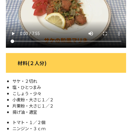
ＹＢＣオンデマンド
やまがた情熱市場
材料(２人分)
サケ・２切れ
塩・ひとつまみ
こしょう・少々
小麦粉・大さじ１／２
片栗粉・大さじ１／２
揚げ油・適宜
トマト・１／２個
ニンジン・３ｃｍ