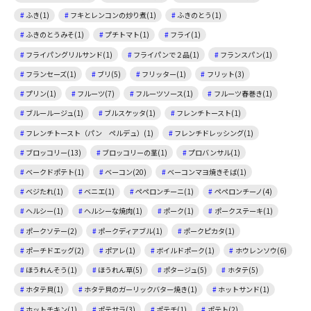
ふき(1)
フキとレンコンの炒り煮(1)
ふきのとう(1)
ふきのとうみそ(1)
プチトマト(1)
フライ(1)
フライパングリルサンド(1)
フライパンで２品(1)
フランスパン(1)
フランセーズ(1)
ブリ(5)
フリッター(1)
フリット(3)
プリン(1)
フルーツ(7)
フルーツソース(1)
フルーツ春巻き(1)
ブルールージュ(1)
ブルスケッタ(1)
フレンチトースト(1)
フレンチトースト（パン ペルデュ）(1)
フレンチドレッシング(1)
ブロッコリー(13)
ブロッコリーの茎(1)
プロバンサル(1)
ベークドポテト(1)
ベーコン(20)
ベーコンマヨ焼きそば(1)
ベジたれ(1)
ベニエ(1)
ペペロンチーニ(1)
ペペロンチーノ(4)
ヘルシー(1)
ヘルシーな焼肉(1)
ポーク(1)
ポークステーキ(1)
ポークソテー(2)
ポークディアブル(1)
ポークピカタ(1)
ポーチドエッグ(2)
ポアレ(1)
ボイルドポーク(1)
ホウレンソウ(6)
ほうれんそう(1)
ほうれん草(5)
ポタージュ(5)
ホタテ(5)
ホタテ貝(1)
ホタテ貝のガーリックバター焼き(1)
ホットサンド(1)
ホットチキン(1)
ポテサラ(3)
ポテチ(1)
ポテト(2)