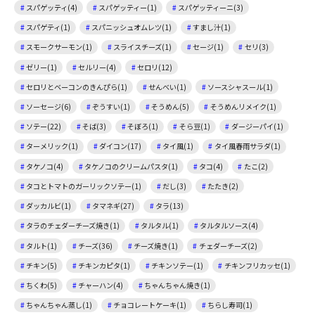
スパゲッティ(4)
スパゲッティー(1)
スパゲッティーニ(3)
スパゲティ(1)
スパニッシュオムレツ(1)
すまし汁(1)
スモークサーモン(1)
スライスチーズ(1)
セージ(1)
セリ(3)
ゼリー(1)
セルリー(4)
セロリ(12)
セロリとベーコンのきんぴら(1)
せんべい(1)
ソースシャスール(1)
ソーセージ(6)
ぞうすい(1)
そうめん(5)
そうめんリメイク(1)
ソテー(22)
そば(3)
そぼろ(1)
そら豆(1)
ダージーパイ(1)
ターメリック(1)
ダイコン(17)
タイ風(1)
タイ風春雨サラダ(1)
タケノコ(4)
タケノコのクリームパスタ(1)
タコ(4)
たこ(2)
タコとトマトのガーリックソテー(1)
だし(3)
たたき(2)
ダッカルビ(1)
タマネギ(27)
タラ(13)
タラのチェダーチーズ焼き(1)
タルタル(1)
タルタルソース(4)
タルト(1)
チーズ(36)
チーズ焼き(1)
チェダーチーズ(2)
チキン(5)
チキンカピタ(1)
チキンソテー(1)
チキンフリカッセ(1)
ちくわ(5)
チャーハン(4)
ちゃんちゃん焼き(1)
ちゃんちゃん蒸し(1)
チョコレートケーキ(1)
ちらし寿司(1)