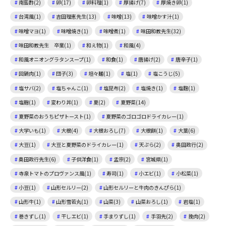
南蛮酢(2)
卵(17)
卵料理(1)
厚揚げ(7)
厚焼き卵(1)
台湾風(1)
吉田理恵先生(13)
味噌(13)
味噌かす汁(1)
味噌マヨ(1)
味噌焼き(1)
味噌煮(1)
味田和教先生(32)
味田和教先生 卒業(1)
和え物(1)
和風(4)
和風オニオングラタンスープ(1)
和食(1)
唐揚げ(2)
唐辛子(1)
回鍋肉(1)
団子(3)
坦々麺(1)
塩(1)
塩こうじ(5)
塩サバ(2)
塩ちゃんこ(1)
塩昆布(2)
塩焼き(1)
塩麴(1)
塩麹(1)
変わり丼(1)
夏(2)
夏野菜(14)
夏野菜のおうちピザトースト(1)
夏野菜のゴロゴロドライカレー(1)
大学いも(1)
大根(4)
大根おろし(7)
大根餅(1)
大葉(6)
大豆(1)
大豆と夏野菜のドライカレー(1)
天ぷら(2)
奥田政行(2)
奥田政行先生(6)
子供洋食(1)
孟宗(2)
宮城県(1)
寺泉トマトのプロヴァンス風(1)
寿司(1)
小エビ(1)
小松菜(1)
小豆(1)
山形セルリー(2)
山形セルリーと牛肉のきんぴら(1)
山形牛(1)
山形雪若丸(1)
山菜(3)
山菜おろし(1)
岩塩(1)
巻きずし(1)
干しエビ(1)
手まりずし(1)
手羽先(2)
挽肉(2)