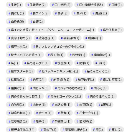
生姜(1)
生姜焼き(2)
田中浩明(2)
田中浩明先生(55)
田楽(1)
白だし(1)
白ワイン(2)
白子(3)
白米(1)
白菜(11)
白身魚(6)
白飯(1)
真イカと水菜の肝マヨネーズクリームソース フェデリーニ(1)
真砂子和え(1)
真砂子炒め(2)
磯部巻き(1)
磯部揚げ(1)
磯風味(1)
福豆もち(1)
秋ナスとアンチョビーのグラタン(1)
秋ナスの玉みそ焼き(1)
秋刀魚(1)
秋野菜(1)
竜田揚げ(1)
筍(1)
筍のきんぴら(1)
筑前煮(1)
簡単(1)
米(1)
粒マスタード(3)
粗ペッパーチキンレモン(1)
糸こんにゃく(1)
紅花油(1)
納豆(14)
納豆揚げ(1)
納豆餃子(1)
絹ごし豆腐(1)
絹揚げ(1)
肉じゃが(3)
肉ジャガの炒め煮(1)
肉みそ(1)
肉みそあんかけ野菜(1)
肉みそゴーヤやっこ(1)
肉みそ温やっこ(1)
肉味噌(1)
肉巻き(6)
肉詰め煮(1)
肉豆腐(1)
胡麻(1)
胡麻酢和え(1)
舌平目(1)
芋煮(1)
花束仕立て(1)
若草焼き(1)
茄子(3)
茶碗蒸し(1)
茹で卵(1)
菅野由子先生(54)
菜の花(2)
菜種蒸し焼き(1)
葱(1)
蒸し(2)