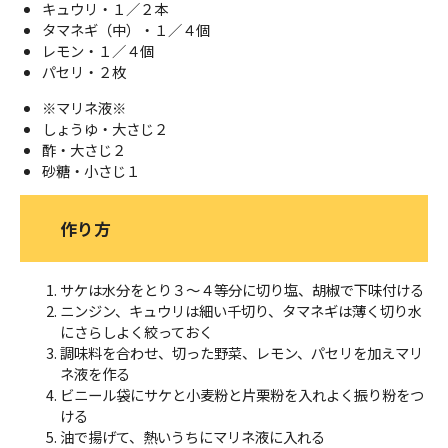
キュウリ・１／２本
タマネギ（中）・１／４個
レモン・１／４個
パセリ・２枚
※マリネ液※
しょうゆ・大さじ２
酢・大さじ２
砂糖・小さじ１
作り方
サケは水分をとり３～４等分に切り塩、胡椒で下味付ける
ニンジン、キュウリは細い千切り、タマネギは薄く切り水
にさらしよく絞っておく
調味料を合わせ、切った野菜、レモン、パセリを加えマリ
ネ液を作る
ビニール袋にサケと小麦粉と片栗粉を入れよく振り粉をつ
ける
油で揚げて、熱いうちにマリネ液に入れる