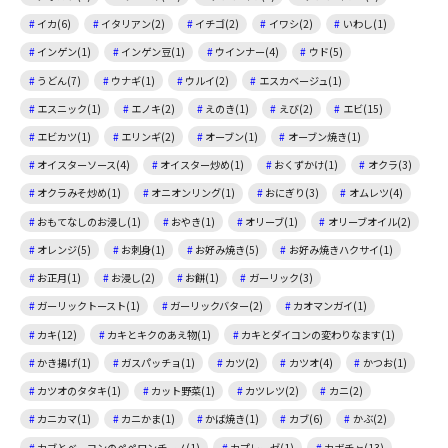
イカ(6)
イタリアン(2)
イチゴ(2)
イワシ(2)
いわし(1)
インゲン(1)
インゲン豆(1)
ウインナー(4)
ウド(5)
うどん(7)
ウナギ(1)
ウルイ(2)
エスカベージュ(1)
エスニック(1)
エノキ(2)
えのき(1)
えび(2)
エビ(15)
エビカツ(1)
エリンギ(2)
オーブン(1)
オーブン焼き(1)
オイスターソース(4)
オイスター炒め(1)
おくずかけ(1)
オクラ(3)
オクラみそ炒め(1)
オニオンリング(1)
おにぎり(3)
オムレツ(4)
おもてなしのお浸し(1)
おやき(1)
オリーブ(1)
オリーブオイル(2)
オレンジ(5)
お刺身(1)
お好み焼き(5)
お好み焼きハクサイ(1)
お正月(1)
お浸し(2)
お餅(1)
ガーリック(3)
ガーリックトースト(1)
ガーリックバター(2)
カオマンガイ(1)
カキ(12)
カキとキクのあえ物(1)
カキとダイコンの変わりなます(1)
かき揚げ(1)
ガスパッチョ(1)
カツ(2)
カツオ(4)
かつお(1)
カツオのタタキ(1)
カット野菜(1)
カツレツ(2)
カニ(2)
カニカマ(1)
カニかま(1)
かば焼き(1)
カブ(6)
かぶ(2)
カブとベーコンのペペロンチーノ(1)
カプレーゼ(1)
カボチャ(13)