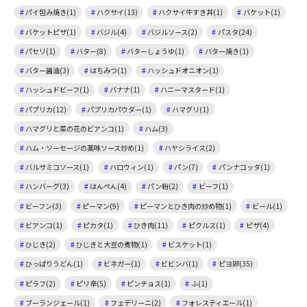
パイ包み焼き(1)
ハクサイ(13)
ハクサイ牛すき丼(1)
バケット(1)
バケットピザ(1)
バジル(4)
バジルソース(2)
パスタ(24)
パセリ(1)
バター(8)
バターしょうゆ(1)
バター焼き(1)
バター醤油(3)
はちみつ(1)
ハッシュドオニオン(1)
ハッシュドビーフ(1)
バナナ(1)
ハニーマスタード(1)
パプリカ(12)
パプリカパウダー(1)
ハマグリ(1)
ハマグリと菜の花のビアンコ(1)
ハム(3)
ハム・ソーセージの薬味ソース炒め(1)
ハヤシライス(2)
バルサミコソース(1)
ハロウィン(1)
パン(7)
パンナコッタ(1)
ハンバーグ(3)
はんぺん(4)
パン粉(2)
ビーフ(1)
ビーフン(3)
ピーマン(9)
ピーマンとひき肉の炒め物(1)
ビール(1)
ビアンコ(1)
ピカタ(1)
ひき肉(11)
ピクルス(1)
ピザ(4)
ひじき(2)
ひじきと大豆の煮物(1)
ビスケット(1)
ひっぱりうどん(1)
ビネガー(1)
ビビンバ(1)
ピヨ卵(35)
ピラフ(2)
ピリ辛(5)
ピンチョス(1)
ふ(1)
ブーランジェール(1)
フェデリーニ(2)
フォレスティエール(1)