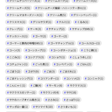
クリームケッパーソース(1)
クリームスープ(1)
クリームソース(5)
クリームチーズ(5)
クリームチーズ福袋・ハニーソテー添え(1)
クリームマヨネーズソース(1)
クリーム煮(5)
グリーンペッパー(1)
クリスマス(1)
グリルサラダ(1)
クルミ(1)
くるみ(1)
クレープ(1)
ケーキ(3)
ケチャップ(2)
ケチャップ炒め(1)
ケッカソース(1)
ゴーヤ(2)
ゴーヤー(2)
ゴーヤーと豚肉の味噌炒め(1)
ゴーヤチャンプル(1)
コールスロー(1)
コーン(3)
コーンスープ(1)
コーンポタージュ(1)
こうじ鍋(1)
こごみ(1)
コシアブラ(3)
コショウ(1)
こしょうめし(1)
コチュジャン(1)
ごった煮(1)
コッペパン(1)
ごはん(2)
ごぼう(2)
ゴボウ(9)
ごま(3)
ごまだれ(1)
ごまドレッシング(1)
コリアンダー(1)
コンソメ(2)
コンニャク(1)
こんにゃく(1)
ご飯(4)
サーモン(6)
サクラマス(1)
サクラマスのソテー(1)
サクランボ(4)
サケ(16)
サケのハーブオイル焼き(1)
ささみ(1)
さっぱり(1)
サッポロ一番(1)
サツマイモ(10)
さつまいも(1)