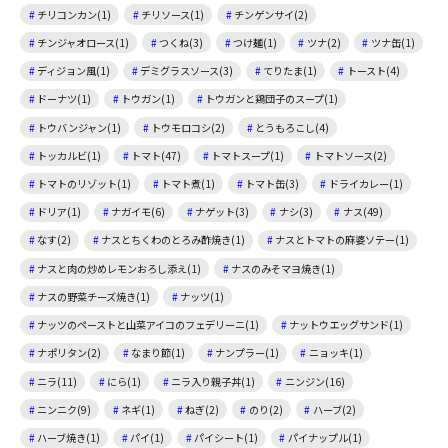
チリコンカン(1)
チリソース(1)
チンゲンサイ(2)
チンジャオロース(1)
つくね(3)
つけ麺(1)
ツナ(2)
ツナ缶(1)
ディジョン風(1)
デミグラスソース(3)
てりたま(1)
トースト(4)
ドーナツ(1)
トウガン(1)
トウガンと鶏団子のスープ(1)
トウバンジャン(1)
トウモロコシ(2)
とうもろこし(4)
トッカルビ(1)
トマト(47)
トマトスープ(1)
トマトソース(2)
トマトのリゾット(1)
トマト煮(1)
トマト缶(3)
ドライカレー(1)
ドリア(1)
ナガイモ(6)
ナゲット(3)
ナシ(3)
ナス(49)
なす(2)
ナスとちくわのとろみ酢焼き(1)
ナスとトマトの麻婆ソテー(1)
ナスと肉の炒めレモンおろし添え(1)
ナスのみそマヨ焼き(1)
ナスの野菜チーズ焼き(1)
ナッツ(1)
ナッツのペーストと山菜アイコのフェデリーニ(1)
ナットウエッグサンド(1)
ナポリタン(2)
なまり節(1)
ナンプラー(1)
ニョッキ(1)
ニラ(11)
にら(1)
ニラ入り親子丼(1)
ニンジン(16)
ニンニク(9)
ネギ(1)
ねぎ(2)
のり(2)
ハーブ(2)
ハーブ焼き(1)
パイ(1)
パイシート(1)
パイナップル(1)