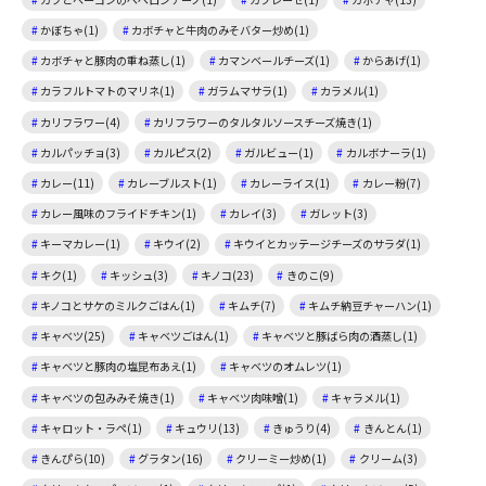
かぼちゃ(1)
カボチャと牛肉のみそバター炒め(1)
カボチャと豚肉の重ね蒸し(1)
カマンベールチーズ(1)
からあげ(1)
カラフルトマトのマリネ(1)
ガラムマサラ(1)
カラメル(1)
カリフラワー(4)
カリフラワーのタルタルソースチーズ焼き(1)
カルパッチョ(3)
カルピス(2)
ガルビュー(1)
カルボナーラ(1)
カレー(11)
カレーブルスト(1)
カレーライス(1)
カレー粉(7)
カレー風味のフライドチキン(1)
カレイ(3)
ガレット(3)
キーマカレー(1)
キウイ(2)
キウイとカッテージチーズのサラダ(1)
キク(1)
キッシュ(3)
キノコ(23)
きのこ(9)
キノコとサケのミルクごはん(1)
キムチ(7)
キムチ納豆チャーハン(1)
キャベツ(25)
キャベツごはん(1)
キャベツと豚ばら肉の酒蒸し(1)
キャベツと豚肉の塩昆布あえ(1)
キャベツのオムレツ(1)
キャベツの包みみそ焼き(1)
キャベツ肉味噌(1)
キャラメル(1)
キャロット・ラペ(1)
キュウリ(13)
きゅうり(4)
きんとん(1)
きんぴら(10)
グラタン(16)
クリーミー炒め(1)
クリーム(3)