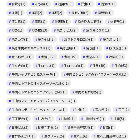
水炊き(1)
汁もの(1)
油揚げ(6)
洋食(1)
浅漬け(1)
浅蜊(1)
海苔(2)
海鮮(2)
混ぜご飯(2)
温野菜(1)
漬け物(1)
漬物(1)
災害時(1)
炊き込みご飯(3)
炊飯器(1)
炒め(1)
炒め物(13)
焼きうどん(2)
焼きおにぎり(1)
焼きカブ(1)
焼きそば(2)
焼きトウモロコシ(1)
焼き浸し(1)
焼き牛肉のカルパッチョ(1)
焼き豆腐(1)
焼き麩(1)
照り焼き(3)
煮っ転がし(1)
煮浸し(2)
煮物(19)
煮込み(4)
片栗粉(1)
牛ひき肉(1)
牛ロース(1)
牛ロース肉(1)
牛乳(10)
牛肉(63)
牛肉シャリアピン風ステーキ(1)
牛肉とシュンギクのオイスターソース煮(1)
牛肉とトマトのオイスターソース炒め(1)
牛肉とトマトのニンニクバジル炒め(1)
牛肉のお酢炒め(1)
牛肉のステーキカフェドパリバターソース(1)
牛肉のステーキバーベキューソース(1)
牡蠣(2)
玉ねぎ(7)
玉子(2)
玉子焼き(1)
甘みそ(2)
甘味噌(1)
甘味噌炒め(1)
甘辛(5)
甘辛どん(2)
甘辛手羽先(1)
甘辛牛肉豆腐丼(1)
甘酒(1)
甘酢あんかけ(1)
生クリーム(5)
生ハム(6)
生ハム白菜牛乳煮(1)