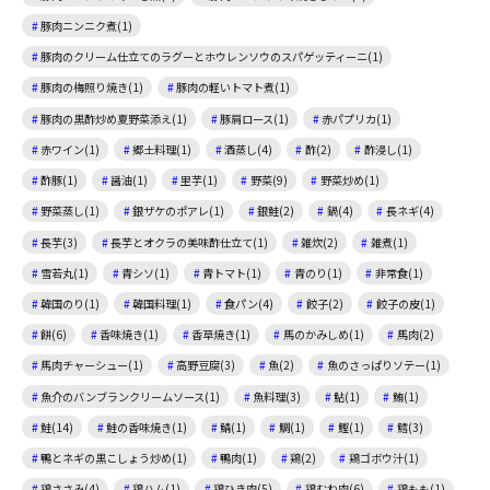
豚肉ニンニク煮(1)
豚肉のクリーム仕立てのラグーとホウレンソウのスパゲッティーニ(1)
豚肉の梅照り焼き(1)
豚肉の軽いトマト煮(1)
豚肉の黒酢炒め夏野菜添え(1)
豚肩ロース(1)
赤パプリカ(1)
赤ワイン(1)
郷土料理(1)
酒蒸し(4)
酢(2)
酢浸し(1)
酢豚(1)
醤油(1)
里芋(1)
野菜(9)
野菜炒め(1)
野菜蒸し(1)
銀ザケのポアレ(1)
銀鮭(2)
鍋(4)
長ネギ(4)
長芋(3)
長芋とオクラの美味酢仕立て(1)
雑炊(2)
雑煮(1)
雪若丸(1)
青シソ(1)
青トマト(1)
青のり(1)
非常食(1)
韓国のり(1)
韓国料理(1)
食パン(4)
餃子(2)
餃子の皮(1)
餅(6)
香味焼き(1)
香草焼き(1)
馬のかみしめ(1)
馬肉(2)
馬肉チャーシュー(1)
高野豆腐(3)
魚(2)
魚のさっぱりソテー(1)
魚介のバンブランクリームソース(1)
魚料理(3)
鮎(1)
鮪(1)
鮭(14)
鮭の香味焼き(1)
鯖(1)
鯛(1)
鰹(1)
鱈(3)
鴨とネギの黒こしょう炒め(1)
鴨肉(1)
鶏(2)
鶏ゴボウ汁(1)
鶏ささみ(4)
鶏ハム(1)
鶏ひき肉(5)
鶏むね肉(6)
鶏もも(1)