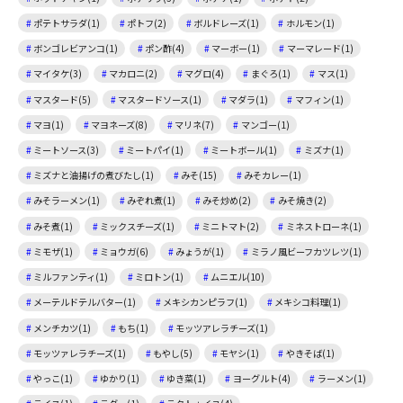
ポテトサラダ(1)
ポトフ(2)
ボルドレーズ(1)
ホルモン(1)
ボンゴレビアンコ(1)
ポン酢(4)
マーボー(1)
マーマレード(1)
マイタケ(3)
マカロニ(2)
マグロ(4)
まぐろ(1)
マス(1)
マスタード(5)
マスタードソース(1)
マダラ(1)
マフィン(1)
マヨ(1)
マヨネーズ(8)
マリネ(7)
マンゴー(1)
ミートソース(3)
ミートパイ(1)
ミートボール(1)
ミズナ(1)
ミズナと油揚げの煮びたし(1)
みそ(15)
みそカレー(1)
みそラーメン(1)
みぞれ煮(1)
みそ炒め(2)
みそ焼き(2)
みそ煮(1)
ミックスチーズ(1)
ミニトマト(2)
ミネストローネ(1)
ミモザ(1)
ミョウガ(6)
みょうが(1)
ミラノ風ビーフカツレツ(1)
ミルファンティ(1)
ミロトン(1)
ムニエル(10)
メーテルドテルバター(1)
メキシカンピラフ(1)
メキシコ料理(1)
メンチカツ(1)
もち(1)
モッツアレラチーズ(1)
モッツァレラチーズ(1)
もやし(5)
モヤシ(1)
やきそば(1)
やっこ(1)
ゆかり(1)
ゆき菜(1)
ヨーグルト(4)
ラーメン(1)