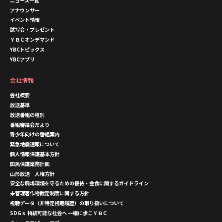
ニュース一覧
アナウンサー
イベント情報
試写会・プレゼント
ＹＢＣオンデマンド
YBCトピックス
YBCアプリ
会社情報
会社概要
放送基準
放送番組の種別
番組審議会だより
青少年向けの番組案内
緊急地震速報について
個人情報保護基本方針
国民保護業務計画
山形放送 人権方針
安全な職場環境を守るための接待・会食に関するガイドライン
未管理著作物裁定制度に関する方針
視聴データ（非特定視聴履歴）の取り扱いについて
SDGｓ 持続可能な社会へ 一緒に歩こＹＢＣ