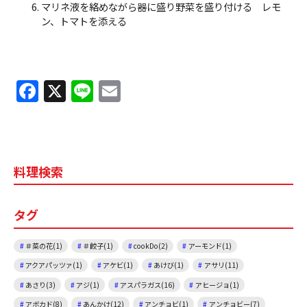
マリネ液を絡めながら器に盛り野菜を盛り付ける レモ
ン、トマトを添える
F
X
Li
E
a
n
m
c
e
ai
e
l
料理検索
b
o
タグ
o
k
＃菜の花(1)
＃餃子(1)
cookDo(2)
アーモンド(1)
アクアパッツァ(1)
アケビ(1)
あけび(1)
アサリ(11)
あさり(3)
アジ(1)
アスパラガス(16)
アヒージョ(1)
アボカド(8)
あんかけ(12)
アンチョビ(1)
アンチョビー(7)