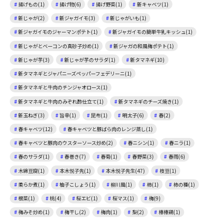
揚げもの(1)
揚げ物(6)
揚げ野菜(1)
新キャベツ(1)
新じゃが(2)
新ジャガイモ(3)
新じゃがいも(1)
新ジャガイモのジャーマンポテト(1)
新ジャガイモの簡単牛乳キッシュ(1)
新じゃがとベーコンの真砂子炒め(1)
新ジャガの和風梅ポテト(1)
新じゃが芋(3)
新じゃが芋のサラダ(1)
新タマネギ(10)
新タマネギとジャパニーズペッパーフェデリーニ(1)
新タマネギと牛肉のチンジャオロース(1)
新タマネギと牛肉のみぞれ酢仕立て(1)
新タマネギのチーズ焼き(1)
新玉ねぎ(3)
旨辛(1)
昆布(1)
明太子(6)
春(2)
春キャベツ(12)
春キャベツと豚ばら肉のレンジ蒸し(1)
春キャベツと豚肉のウスターソース炒め(2)
春ニシン(1)
春ニラ(1)
春のサラダ(1)
春巻き(7)
春菊(1)
春野菜(3)
春雨(6)
木綿豆腐(1)
本木悦子先(1)
本木悦子先生(47)
枝豆(1)
柔らか煮(1)
柚子こしょう(1)
柳川風(1)
柿(1)
柿の種(1)
根菜(1)
桃(4)
桜エビ(1)
桜マス(1)
梅(9)
梅みそ炒め(1)
梅干し(2)
梅肉(1)
梨(2)
棒棒鶏(1)