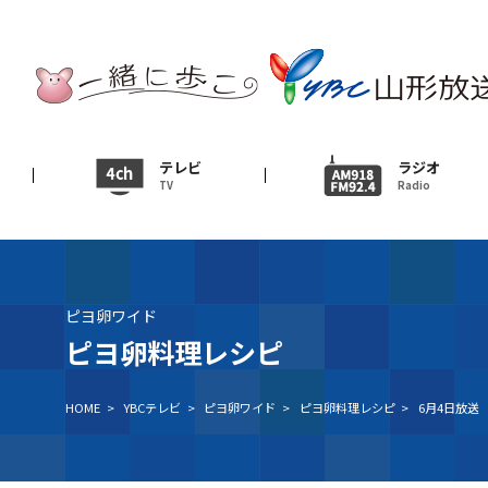
テレビ
TV
ニュース
テレビ
ラジオ
TV
Radio
News
イベント
Event
ピヨ卵ワイド
ＹＢＣオンデマンド
ピヨ卵料理レシピ
HOME
>
YBCテレビ
>
ピヨ卵ワイド
>
ピヨ卵料理レシピ
>
6月4日放送