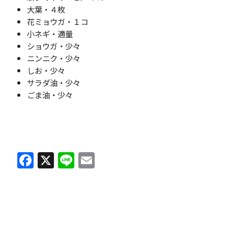
大葉・４枚
花ミョウガ・１コ
小ネギ・適量
ショウガ・少々
ニンニク・少々
しお・少々
サラダ油・少々
ごま油・少々
F
X
Li
E
a
n
m
c
e
ai
e
l
b