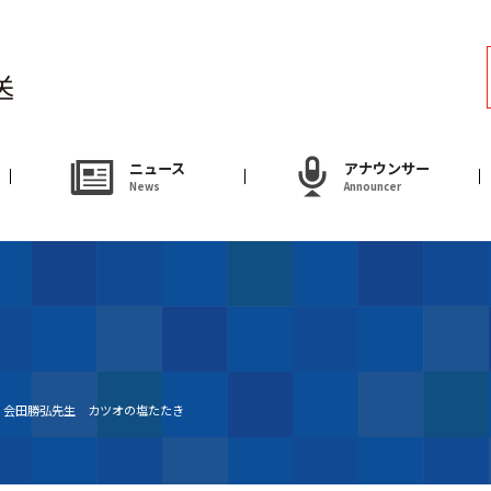
ラジオ
Radio
アナウンサー
ニュース
アナウンサー
News
Announcer
Announcer
試写会・プレゼ
Present
やまがた情熱市場
 会田勝弘先生 カツオの塩たたき