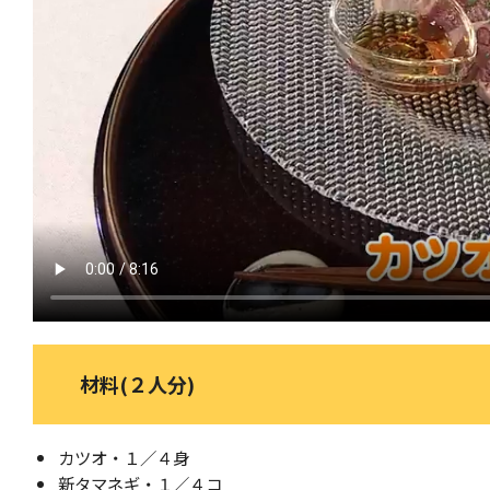
材料(２人分)
カツオ・１／４身
新タマネギ・１／４コ