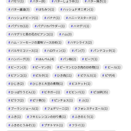
パセリ(1)
バター(8)
バターしょうゆ(1)
バター焼き(1)
バター醤油(3)
はちみつ(1)
ハッシュドオニオン(1)
ハッシュドビーフ(1)
バナナ(1)
ハニーマスタード(1)
パプリカ(12)
パプリカパウダー(1)
ハマグリ(1)
ハマグリと菜の花のビアンコ(1)
ハム(3)
ハム・ソーセージの薬味ソース炒め(1)
ハヤシライス(2)
バルサミコソース(1)
ハロウィン(1)
パン(7)
パンナコッタ(1)
ハンバーグ(3)
はんぺん(4)
パン粉(2)
ビーフ(1)
ビーフン(3)
ピーマン(9)
ピーマンとひき肉の炒め物(1)
ビール(1)
ビアンコ(1)
ピカタ(1)
ひき肉(11)
ピクルス(1)
ピザ(4)
ひじき(2)
ひじきと大豆の煮物(1)
ビスケット(1)
ひっぱりうどん(1)
ビネガー(1)
ビビンバ(1)
ピヨ卵(35)
ピラフ(2)
ピリ辛(5)
ピンチョス(1)
ふ(1)
ブーランジェール(1)
フェデリーニ(2)
フォレスティエール(1)
ふき(1)
フキとレンコンの炒り煮(1)
ふきのとう(1)
ふきのとうみそ(1)
プチトマト(1)
フライ(1)