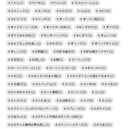
うどん(7)
ウナギ(1)
ウルイ(2)
エスカベージュ(1)
エスニック(1)
エノキ(2)
えのき(1)
えび(2)
エビ(15)
エビカツ(1)
エリンギ(2)
オーブン(1)
オーブン焼き(1)
オイスターソース(4)
オイスター炒め(1)
おくずかけ(1)
オクラ(3)
オクラみそ炒め(1)
オニオンリング(1)
おにぎり(3)
オムレツ(4)
おもてなしのお浸し(1)
おやき(1)
オリーブ(1)
オリーブオイル(2)
オレンジ(5)
お刺身(1)
お好み焼き(5)
お好み焼きハクサイ(1)
お正月(1)
お浸し(2)
お餅(1)
ガーリック(3)
ガーリックトースト(1)
ガーリックバター(2)
カオマンガイ(1)
カキ(12)
カキとキクのあえ物(1)
カキとダイコンの変わりなます(1)
かき揚げ(1)
ガスパッチョ(1)
カツ(2)
カツオ(4)
かつお(1)
カツオのタタキ(1)
カット野菜(1)
カツレツ(2)
カニ(2)
カニカマ(1)
カニかま(1)
かば焼き(1)
カブ(6)
かぶ(2)
カブとベーコンのペペロンチーノ(1)
カプレーゼ(1)
カボチャ(13)
かぼちゃ(1)
カボチャと牛肉のみそバター炒め(1)
カボチャと豚肉の重ね蒸し(1)
カマンベールチーズ(1)
からあげ(1)