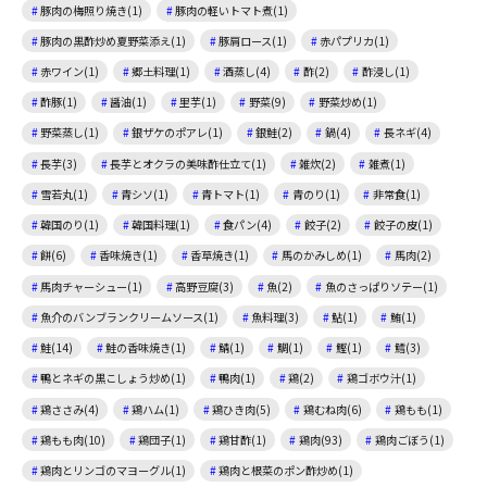
豚肉の梅照り焼き(1)
豚肉の軽いトマト煮(1)
豚肉の黒酢炒め夏野菜添え(1)
豚肩ロース(1)
赤パプリカ(1)
赤ワイン(1)
郷土料理(1)
酒蒸し(4)
酢(2)
酢浸し(1)
酢豚(1)
醤油(1)
里芋(1)
野菜(9)
野菜炒め(1)
野菜蒸し(1)
銀ザケのポアレ(1)
銀鮭(2)
鍋(4)
長ネギ(4)
長芋(3)
長芋とオクラの美味酢仕立て(1)
雑炊(2)
雑煮(1)
雪若丸(1)
青シソ(1)
青トマト(1)
青のり(1)
非常食(1)
韓国のり(1)
韓国料理(1)
食パン(4)
餃子(2)
餃子の皮(1)
餅(6)
香味焼き(1)
香草焼き(1)
馬のかみしめ(1)
馬肉(2)
馬肉チャーシュー(1)
高野豆腐(3)
魚(2)
魚のさっぱりソテー(1)
魚介のバンブランクリームソース(1)
魚料理(3)
鮎(1)
鮪(1)
鮭(14)
鮭の香味焼き(1)
鯖(1)
鯛(1)
鰹(1)
鱈(3)
鴨とネギの黒こしょう炒め(1)
鴨肉(1)
鶏(2)
鶏ゴボウ汁(1)
鶏ささみ(4)
鶏ハム(1)
鶏ひき肉(5)
鶏むね肉(6)
鶏もも(1)
鶏もも肉(10)
鶏団子(1)
鶏甘酢(1)
鶏肉(93)
鶏肉ごぼう(1)
鶏肉とリンゴのマヨーグル(1)
鶏肉と根菜のポン酢炒め(1)