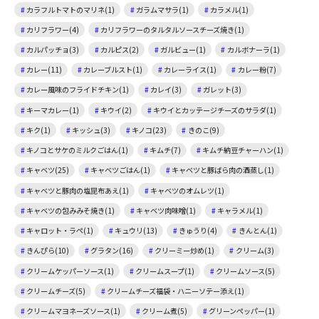
カラフルトマトのマリネ(1)
ガラムマサラ(1)
カラメル(1)
カリフラワー(4)
カリフラワーのタルタルソースチーズ焼き(1)
カルパッチョ(3)
カルピス(2)
ガルビュー(1)
カルボナーラ(1)
カレー(11)
カレーブルスト(1)
カレーライス(1)
カレー粉(7)
カレー風味のフライドチキン(1)
カレイ(3)
ガレット(3)
キーマカレー(1)
キウイ(2)
キウイとカッテージチーズのサラダ(1)
キク(1)
キッシュ(3)
キノコ(23)
きのこ(9)
キノコとサケのミルクごはん(1)
キムチ(7)
キムチ納豆チャーハン(1)
キャベツ(25)
キャベツごはん(1)
キャベツと豚ばら肉の酒蒸し(1)
キャベツと豚肉の塩昆布あえ(1)
キャベツのオムレツ(1)
キャベツの包みみそ焼き(1)
キャベツ肉味噌(1)
キャラメル(1)
キャロット・ラペ(1)
キュウリ(13)
きゅうり(4)
きんとん(1)
きんぴら(10)
グラタン(16)
クリーミー炒め(1)
クリーム(3)
クリームケッパーソース(1)
クリームスープ(1)
クリームソース(5)
クリームチーズ(5)
クリームチーズ福袋・ハニーソテー添え(1)
クリームマヨネーズソース(1)
クリーム煮(5)
グリーンペッパー(1)