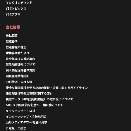
ＹＢＣオンデマンド
YBCトピックス
YBCアプリ
会社情報
会社概要
放送基準
放送番組の種別
番組審議会だより
青少年向けの番組案内
緊急地震速報について
個人情報保護基本方針
国民保護業務計画
山形放送 人権方針
安全な職場環境を守るための接待・会食に関するガイドライン
未管理著作物裁定制度に関する方針
視聴データ（非特定視聴履歴）の取り扱いについて
SDGｓ 持続可能な社会へ 一緒に歩こＹＢＣ
キャッチコピー・ロゴ
インターンシップ・会社説明会
山形メディアタワー 社会科見学
ご意見・ご感想