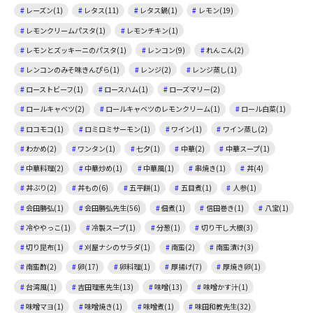
レーズン(1)
レタス(11)
レタス鍋(1)
レモン(19)
レモンクリームパスタ(1)
レモンチキン(1)
レモンとズッキーニのパスタ(1)
レンコン(9)
れんこん(2)
レンコンのみそ味きんぴら(1)
レンジ(2)
レンジ蒸し(1)
ローストビーフ(1)
ロースハム(1)
ローズマリー(2)
ロールキャベツ(2)
ロールキャベツのレモンクリーム(1)
ロール白菜(1)
ロコモコ(1)
ロミロミサーモン(1)
ワイン(1)
ワイン蒸し(2)
わかめ(2)
ワンタン(1)
七夕(1)
中華(2)
中華スープ(1)
中華料理(2)
中華炒め(1)
中華風(1)
串焼き(1)
丼(4)
丼ぶり(2)
丼もの(6)
五平餅(1)
五目煮(1)
人参(1)
会田勝弘(1)
会田勝弘先生(56)
佃煮(1)
信田巻き(1)
八宝(1)
冷ややっこ(1)
冷製スープ(1)
分葱(1)
切り干し大根(3)
切り昆布(1)
刈屋ナシのサラダ(1)
南蛮(2)
南蛮漬け(3)
南蛮酢(2)
卵(17)
卵料理(1)
厚揚げ(7)
厚焼き卵(1)
台湾風(1)
吉田理恵先生(13)
味噌(13)
味噌かす汁(1)
味噌マヨ(1)
味噌焼き(1)
味噌煮(1)
味田和教先生(32)