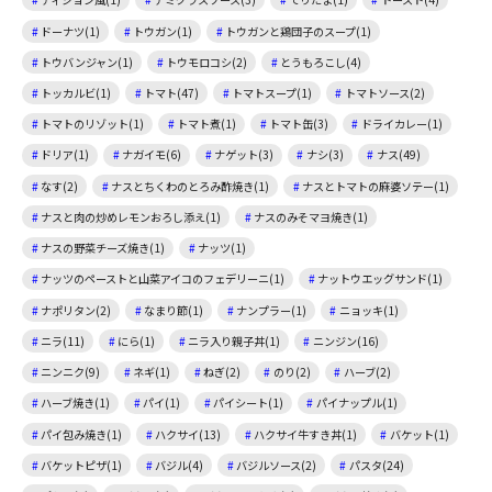
ドーナツ(1)
トウガン(1)
トウガンと鶏団子のスープ(1)
トウバンジャン(1)
トウモロコシ(2)
とうもろこし(4)
トッカルビ(1)
トマト(47)
トマトスープ(1)
トマトソース(2)
トマトのリゾット(1)
トマト煮(1)
トマト缶(3)
ドライカレー(1)
ドリア(1)
ナガイモ(6)
ナゲット(3)
ナシ(3)
ナス(49)
なす(2)
ナスとちくわのとろみ酢焼き(1)
ナスとトマトの麻婆ソテー(1)
ナスと肉の炒めレモンおろし添え(1)
ナスのみそマヨ焼き(1)
ナスの野菜チーズ焼き(1)
ナッツ(1)
ナッツのペーストと山菜アイコのフェデリーニ(1)
ナットウエッグサンド(1)
ナポリタン(2)
なまり節(1)
ナンプラー(1)
ニョッキ(1)
ニラ(11)
にら(1)
ニラ入り親子丼(1)
ニンジン(16)
ニンニク(9)
ネギ(1)
ねぎ(2)
のり(2)
ハーブ(2)
ハーブ焼き(1)
パイ(1)
パイシート(1)
パイナップル(1)
パイ包み焼き(1)
ハクサイ(13)
ハクサイ牛すき丼(1)
バケット(1)
バケットピザ(1)
バジル(4)
バジルソース(2)
パスタ(24)