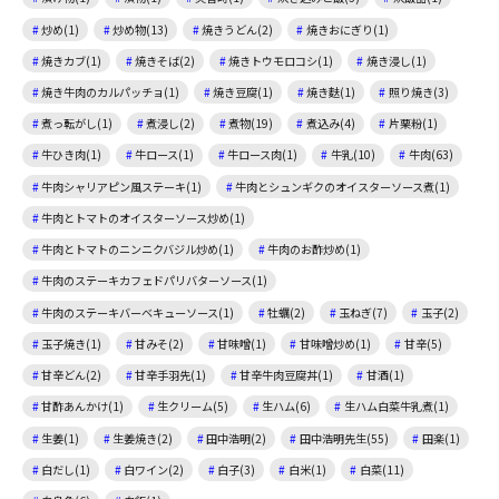
炒め(1)
炒め物(13)
焼きうどん(2)
焼きおにぎり(1)
焼きカブ(1)
焼きそば(2)
焼きトウモロコシ(1)
焼き浸し(1)
焼き牛肉のカルパッチョ(1)
焼き豆腐(1)
焼き麩(1)
照り焼き(3)
煮っ転がし(1)
煮浸し(2)
煮物(19)
煮込み(4)
片栗粉(1)
牛ひき肉(1)
牛ロース(1)
牛ロース肉(1)
牛乳(10)
牛肉(63)
牛肉シャリアピン風ステーキ(1)
牛肉とシュンギクのオイスターソース煮(1)
牛肉とトマトのオイスターソース炒め(1)
牛肉とトマトのニンニクバジル炒め(1)
牛肉のお酢炒め(1)
牛肉のステーキカフェドパリバターソース(1)
牛肉のステーキバーベキューソース(1)
牡蠣(2)
玉ねぎ(7)
玉子(2)
玉子焼き(1)
甘みそ(2)
甘味噌(1)
甘味噌炒め(1)
甘辛(5)
甘辛どん(2)
甘辛手羽先(1)
甘辛牛肉豆腐丼(1)
甘酒(1)
甘酢あんかけ(1)
生クリーム(5)
生ハム(6)
生ハム白菜牛乳煮(1)
生姜(1)
生姜焼き(2)
田中浩明(2)
田中浩明先生(55)
田楽(1)
白だし(1)
白ワイン(2)
白子(3)
白米(1)
白菜(11)