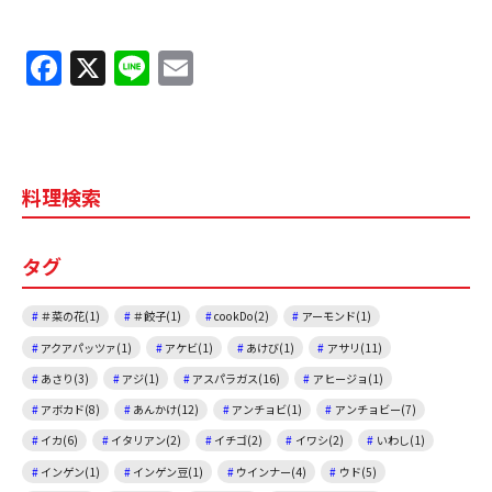
F
X
Li
E
a
n
m
c
e
ai
e
l
料理検索
b
o
タグ
o
k
＃菜の花(1)
＃餃子(1)
cookDo(2)
アーモンド(1)
アクアパッツァ(1)
アケビ(1)
あけび(1)
アサリ(11)
あさり(3)
アジ(1)
アスパラガス(16)
アヒージョ(1)
アボカド(8)
あんかけ(12)
アンチョビ(1)
アンチョビー(7)
イカ(6)
イタリアン(2)
イチゴ(2)
イワシ(2)
いわし(1)
インゲン(1)
インゲン豆(1)
ウインナー(4)
ウド(5)