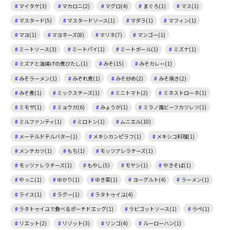
マイタケ(3)
マカロニ(2)
マグロ(4)
まぐろ(1)
マス(1)
マスタード(5)
マスタードソース(1)
マダラ(1)
マフィン(1)
マヨ(1)
マヨネーズ(8)
マリネ(7)
マンゴー(1)
ミートソース(3)
ミートパイ(1)
ミートボール(1)
ミズナ(1)
ミズナと油揚げの煮びたし(1)
みそ(15)
みそカレー(1)
みそラーメン(1)
みぞれ煮(1)
みそ炒め(2)
みそ焼き(2)
みそ煮(1)
ミックスチーズ(1)
ミニトマト(2)
ミネストローネ(1)
ミモザ(1)
ミョウガ(6)
みょうが(1)
ミラノ風ビーフカツレツ(1)
ミルファンティ(1)
ミロトン(1)
ムニエル(10)
メーテルドテルバター(1)
メキシカンピラフ(1)
メキシコ料理(1)
メンチカツ(1)
もち(1)
モッツアレラチーズ(1)
モッツァレラチーズ(1)
もやし(5)
モヤシ(1)
やきそば(1)
やっこ(1)
ゆかり(1)
ゆき菜(1)
ヨーグルト(4)
ラーメン(1)
ライス(1)
ラグー(1)
ラタトゥイユ(4)
ラタトゥイユで食べるポーチドエッグ(1)
ラビゴットソース(1)
ラペ(1)
リエット(2)
リゾット(3)
リンゴ(4)
ルーローハン(1)