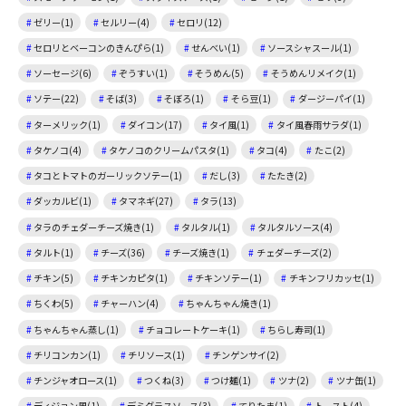
ゼリー(1)
セルリー(4)
セロリ(12)
セロリとベーコンのきんぴら(1)
せんべい(1)
ソースシャスール(1)
ソーセージ(6)
ぞうすい(1)
そうめん(5)
そうめんリメイク(1)
ソテー(22)
そば(3)
そぼろ(1)
そら豆(1)
ダージーパイ(1)
ターメリック(1)
ダイコン(17)
タイ風(1)
タイ風春雨サラダ(1)
タケノコ(4)
タケノコのクリームパスタ(1)
タコ(4)
たこ(2)
タコとトマトのガーリックソテー(1)
だし(3)
たたき(2)
ダッカルビ(1)
タマネギ(27)
タラ(13)
タラのチェダーチーズ焼き(1)
タルタル(1)
タルタルソース(4)
タルト(1)
チーズ(36)
チーズ焼き(1)
チェダーチーズ(2)
チキン(5)
チキンカピタ(1)
チキンソテー(1)
チキンフリカッセ(1)
ちくわ(5)
チャーハン(4)
ちゃんちゃん焼き(1)
ちゃんちゃん蒸し(1)
チョコレートケーキ(1)
ちらし寿司(1)
チリコンカン(1)
チリソース(1)
チンゲンサイ(2)
チンジャオロース(1)
つくね(3)
つけ麺(1)
ツナ(2)
ツナ缶(1)
ディジョン風(1)
デミグラスソース(3)
てりたま(1)
トースト(4)