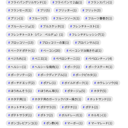
フライパングリルサンド(1)
フライパンで２品(1)
フランスパン(1)
フランセーズ(1)
ブリ(5)
フリッター(1)
フリット(3)
プリン(1)
フルーツ(7)
フルーツソース(1)
フルーツ春巻き(1)
ブルールージュ(1)
ブルスケッタ(1)
フレンチトースト(1)
フレンチトースト（パン ペルデュ）(1)
フレンチドレッシング(1)
ブロッコリー(13)
ブロッコリーの茎(1)
プロバンサル(1)
ベークドポテト(1)
ベーコン(20)
ベーコンマヨ焼きそば(1)
ベジたれ(1)
ベニエ(1)
ペペロンチーニ(1)
ペペロンチーノ(4)
ヘルシー(1)
ヘルシーな焼肉(1)
ポーク(1)
ポークステーキ(1)
ポークソテー(2)
ポークディアブル(1)
ポークピカタ(1)
ポーチドエッグ(2)
ポアレ(1)
ボイルドポーク(1)
ホウレンソウ(6)
ほうれんそう(1)
ほうれん草(5)
ポタージュ(5)
ホタテ(5)
ホタテ貝(1)
ホタテ貝のガーリックバター焼き(1)
ホットサンド(1)
ホットチキン(1)
ポテサラ(3)
ポテチ(1)
ポテト(2)
ポテトサラダ(1)
ポトフ(2)
ボルドレーズ(1)
ホルモン(1)
ボンゴレビアンコ(1)
ポン酢(4)
マーボー(1)
マーマレード(1)