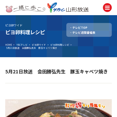
ピヨ卵ワイド
テレビTOP
テレビ
ピヨ卵料理レシピ
テレビ週間番組表
TV
ラジオ
HOME
>
YBCテレビ
>
ピヨ卵ワイド
>
ピヨ卵料理レシピ
>
5月21日放送 会田勝弘先生 豚玉キャベツ焼き
Radio
ニュース
News
5月21日放送 会田勝弘先生 豚玉キャベツ焼き
アナウンサー
Announcer
イベント
Event
試写会・プレゼント
Present