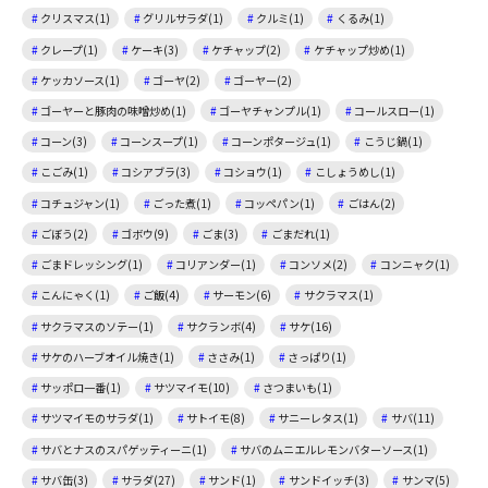
クリスマス(1)
グリルサラダ(1)
クルミ(1)
くるみ(1)
クレープ(1)
ケーキ(3)
ケチャップ(2)
ケチャップ炒め(1)
ケッカソース(1)
ゴーヤ(2)
ゴーヤー(2)
ゴーヤーと豚肉の味噌炒め(1)
ゴーヤチャンプル(1)
コールスロー(1)
コーン(3)
コーンスープ(1)
コーンポタージュ(1)
こうじ鍋(1)
こごみ(1)
コシアブラ(3)
コショウ(1)
こしょうめし(1)
コチュジャン(1)
ごった煮(1)
コッペパン(1)
ごはん(2)
ごぼう(2)
ゴボウ(9)
ごま(3)
ごまだれ(1)
ごまドレッシング(1)
コリアンダー(1)
コンソメ(2)
コンニャク(1)
こんにゃく(1)
ご飯(4)
サーモン(6)
サクラマス(1)
サクラマスのソテー(1)
サクランボ(4)
サケ(16)
サケのハーブオイル焼き(1)
ささみ(1)
さっぱり(1)
サッポロ一番(1)
サツマイモ(10)
さつまいも(1)
サツマイモのサラダ(1)
サトイモ(8)
サニーレタス(1)
サバ(11)
サバとナスのスパゲッティーニ(1)
サバのムニエルレモンバターソース(1)
サバ缶(3)
サラダ(27)
サンド(1)
サンドイッチ(3)
サンマ(5)