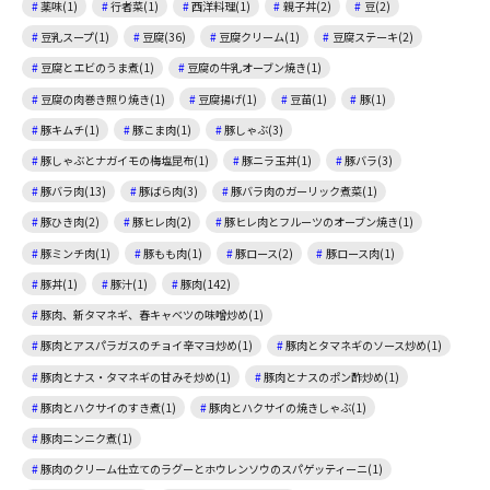
薬味(1)
行者菜(1)
西洋料理(1)
親子丼(2)
豆(2)
豆乳スープ(1)
豆腐(36)
豆腐クリーム(1)
豆腐ステーキ(2)
豆腐とエビのうま煮(1)
豆腐の牛乳オーブン焼き(1)
豆腐の肉巻き照り焼き(1)
豆腐揚げ(1)
豆苗(1)
豚(1)
豚キムチ(1)
豚こま肉(1)
豚しゃぶ(3)
豚しゃぶとナガイモの梅塩昆布(1)
豚ニラ玉丼(1)
豚バラ(3)
豚バラ肉(13)
豚ばら肉(3)
豚バラ肉のガーリック煮菜(1)
豚ひき肉(2)
豚ヒレ肉(2)
豚ヒレ肉とフルーツのオーブン焼き(1)
豚ミンチ肉(1)
豚もも肉(1)
豚ロース(2)
豚ロース肉(1)
豚丼(1)
豚汁(1)
豚肉(142)
豚肉、新タマネギ、春キャベツの味噌炒め(1)
豚肉とアスパラガスのチョイ辛マヨ炒め(1)
豚肉とタマネギのソース炒め(1)
豚肉とナス・タマネギの甘みそ炒め(1)
豚肉とナスのポン酢炒め(1)
豚肉とハクサイのすき煮(1)
豚肉とハクサイの焼きしゃぶ(1)
豚肉ニンニク煮(1)
豚肉のクリーム仕立てのラグーとホウレンソウのスパゲッティーニ(1)