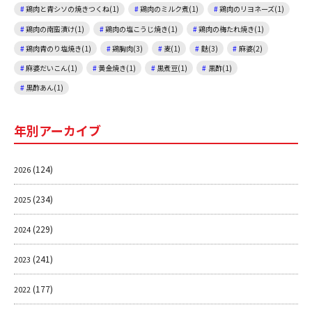
鶏肉と青シソの焼きつくね(1)
鶏肉のミルク煮(1)
鶏肉のリヨネーズ(1)
鶏肉の南蛮漬け(1)
鶏肉の塩こうじ焼き(1)
鶏肉の梅たれ焼き(1)
鶏肉青のり塩焼き(1)
鶏胸肉(3)
麦(1)
麩(3)
麻婆(2)
麻婆だいこん(1)
黄金焼き(1)
黒煮豆(1)
黒酢(1)
黒酢あん(1)
年別アーカイブ
(124)
2026
(234)
2025
(229)
2024
(241)
2023
(177)
2022