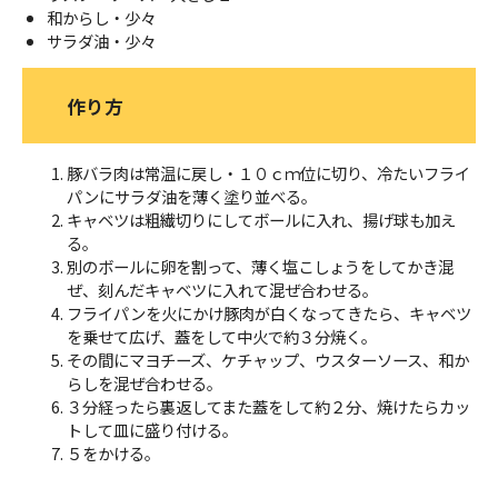
和からし・少々
サラダ油・少々
作り方
豚バラ肉は常温に戻し・１０ｃｍ位に切り、冷たいフライ
パンにサラダ油を薄く塗り並べる。
キャベツは粗繊切りにしてボールに入れ、揚げ球も加え
る。
別のボールに卵を割って、薄く塩こしょうをしてかき混
ぜ、刻んだキャベツに入れて混ぜ合わせる。
フライパンを火にかけ豚肉が白くなってきたら、キャベツ
を乗せて広げ、蓋をして中火で約３分焼く。
その間にマヨチーズ、ケチャップ、ウスターソース、和か
らしを混ぜ合わせる。
３分経ったら裏返してまた蓋をして約２分、焼けたらカッ
トして皿に盛り付ける。
５をかける。