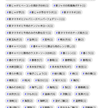
新じゃがとベーコンの真砂子炒め(1)
新ジャガの和風梅ポテト(1)
新じゃが芋(3)
新じゃが芋のサラダ(1)
新タマネギ(10)
新タマネギとジャパニーズペッパーフェデリーニ(1)
新タマネギと牛肉のチンジャオロース(1)
新タマネギと牛肉のみぞれ酢仕立て(1)
新タマネギのチーズ焼き(1)
新玉ねぎ(3)
旨辛(1)
昆布(1)
明太子(6)
春(2)
春キャベツ(12)
春キャベツと豚ばら肉のレンジ蒸し(1)
春キャベツと豚肉のウスターソース炒め(2)
春ニシン(1)
春ニラ(1)
春のサラダ(1)
春巻き(7)
春菊(1)
春野菜(3)
春雨(6)
木綿豆腐(1)
本木悦子先(1)
本木悦子先生(47)
枝豆(1)
柔らか煮(1)
柚子こしょう(1)
柳川風(1)
柿(1)
柿の種(1)
根菜(1)
桃(4)
桜エビ(1)
桜マス(1)
梅(9)
梅みそ炒め(1)
梅干し(2)
梅肉(1)
梨(2)
棒棒鶏(1)
水炊き(1)
汁もの(1)
油揚げ(6)
洋食(1)
浅漬け(1)
浅蜊(1)
海苔(2)
海鮮(2)
混ぜご飯(2)
温野菜(1)
漬け物(1)
漬物(1)
災害時(1)
炊き込みご飯(3)
炊飯器(1)