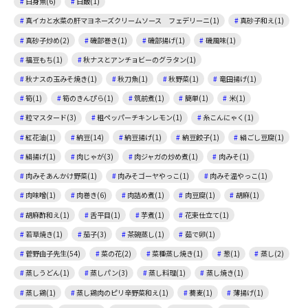
白身魚(6)
白飯(1)
真イカと水菜の肝マヨネーズクリームソース フェデリーニ(1)
真砂子和え(1)
真砂子炒め(2)
磯部巻き(1)
磯部揚げ(1)
磯風味(1)
福豆もち(1)
秋ナスとアンチョビーのグラタン(1)
秋ナスの玉みそ焼き(1)
秋刀魚(1)
秋野菜(1)
竜田揚げ(1)
筍(1)
筍のきんぴら(1)
筑前煮(1)
簡単(1)
米(1)
粒マスタード(3)
粗ペッパーチキンレモン(1)
糸こんにゃく(1)
紅花油(1)
納豆(14)
納豆揚げ(1)
納豆餃子(1)
絹ごし豆腐(1)
絹揚げ(1)
肉じゃが(3)
肉ジャガの炒め煮(1)
肉みそ(1)
肉みそあんかけ野菜(1)
肉みそゴーヤやっこ(1)
肉みそ温やっこ(1)
肉味噌(1)
肉巻き(6)
肉詰め煮(1)
肉豆腐(1)
胡麻(1)
胡麻酢和え(1)
舌平目(1)
芋煮(1)
花束仕立て(1)
若草焼き(1)
茄子(3)
茶碗蒸し(1)
茹で卵(1)
菅野由子先生(54)
菜の花(2)
菜種蒸し焼き(1)
葱(1)
蒸し(2)
蒸しうどん(1)
蒸しパン(3)
蒸し料理(1)
蒸し焼き(1)
蒸し鶏(1)
蒸し鶏肉のピリ辛野菜和え(1)
蕎麦(1)
薄揚げ(1)