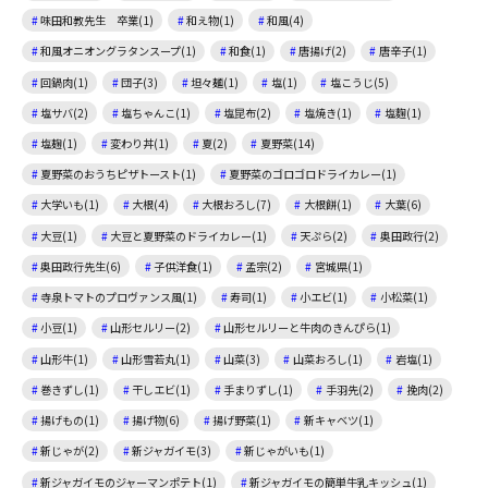
味田和教先生 卒業(1)
和え物(1)
和風(4)
和風オニオングラタンスープ(1)
和食(1)
唐揚げ(2)
唐辛子(1)
回鍋肉(1)
団子(3)
坦々麺(1)
塩(1)
塩こうじ(5)
塩サバ(2)
塩ちゃんこ(1)
塩昆布(2)
塩焼き(1)
塩麴(1)
塩麹(1)
変わり丼(1)
夏(2)
夏野菜(14)
夏野菜のおうちピザトースト(1)
夏野菜のゴロゴロドライカレー(1)
大学いも(1)
大根(4)
大根おろし(7)
大根餅(1)
大葉(6)
大豆(1)
大豆と夏野菜のドライカレー(1)
天ぷら(2)
奥田政行(2)
奥田政行先生(6)
子供洋食(1)
孟宗(2)
宮城県(1)
寺泉トマトのプロヴァンス風(1)
寿司(1)
小エビ(1)
小松菜(1)
小豆(1)
山形セルリー(2)
山形セルリーと牛肉のきんぴら(1)
山形牛(1)
山形雪若丸(1)
山菜(3)
山菜おろし(1)
岩塩(1)
巻きずし(1)
干しエビ(1)
手まりずし(1)
手羽先(2)
挽肉(2)
揚げもの(1)
揚げ物(6)
揚げ野菜(1)
新キャベツ(1)
新じゃが(2)
新ジャガイモ(3)
新じゃがいも(1)
新ジャガイモのジャーマンポテト(1)
新ジャガイモの簡単牛乳キッシュ(1)