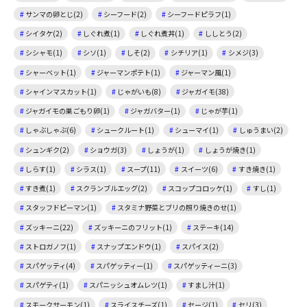
サンマの卵とじ(2)
シーフード(2)
シーフードピラフ(1)
シイタケ(2)
しぐれ煮(1)
しぐれ煮丼(1)
ししとう(2)
シシャモ(1)
シソ(1)
しそ(2)
シチリア(1)
シメジ(3)
シャーベット(1)
ジャーマンポテト(1)
ジャーマン風(1)
シャインマスカット(1)
じゃがいも(8)
ジャガイモ(38)
ジャガイモの巣ごもり卵(1)
ジャガバター(1)
じゃが芋(1)
しゃぶしゃぶ(6)
シュークルート(1)
シューマイ(1)
しゅうまい(2)
シュンギク(2)
ショウガ(3)
しょうが(1)
しょうが焼き(1)
しらす(1)
シラス(1)
スープ(11)
スイーツ(6)
すき焼き(1)
すき煮(1)
スクランブルエッグ(2)
スコップコロッケ(1)
すし(1)
スタッフドピーマン(1)
スタミナ野菜とブリの照り焼きのせ(1)
ズッキーニ(22)
ズッキーニのフリット(1)
ステーキ(14)
ストロガノフ(1)
スナップエンドウ(1)
スパイス(2)
スパゲッティ(4)
スパゲッティー(1)
スパゲッティーニ(3)
スパゲティ(1)
スパニッシュオムレツ(1)
すまし汁(1)
スモークサーモン(1)
スライスチーズ(1)
セージ(1)
セリ(3)