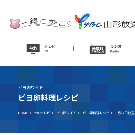
テレビ
TV
ニュース
テレビ
ラジオ
TV
Radio
News
イベント
Event
ピヨ卵ワイド
ＹＢＣオンデマンド
ピヨ卵料理レシピ
HOME
>
YBCテレビ
>
ピヨ卵ワイド
>
ピヨ卵料理レシピ
>
3月27日放