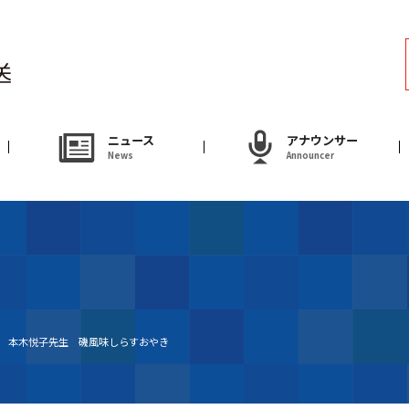
ラジオ
Radio
アナウンサー
ニュース
アナウンサー
News
Announcer
Announcer
試写会・プレゼ
Present
やまがた情熱市場
送 本木悦子先生 磯風味しらすおやき