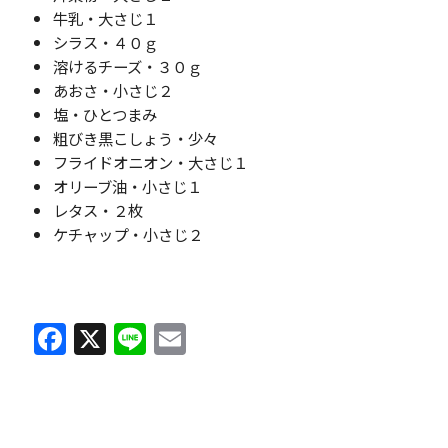
牛乳・大さじ１
シラス・４０ｇ
溶けるチーズ・３０ｇ
あおさ・小さじ２
塩・ひとつまみ
粗びき黒こしょう・少々
フライドオニオン・大さじ１
オリーブ油・小さじ１
レタス・２枚
ケチャップ・小さじ２
F
X
Li
E
a
n
m
c
e
ai
e
l