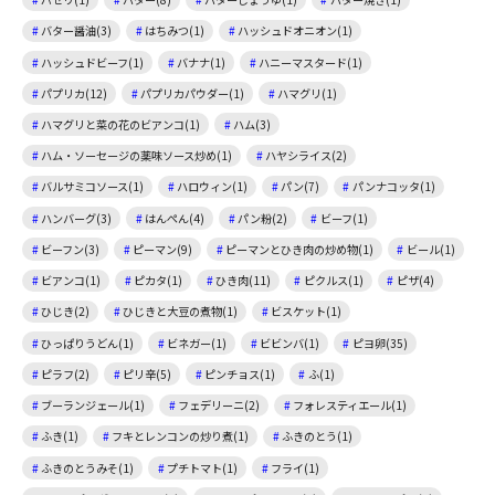
バター醤油(3)
はちみつ(1)
ハッシュドオニオン(1)
ハッシュドビーフ(1)
バナナ(1)
ハニーマスタード(1)
パプリカ(12)
パプリカパウダー(1)
ハマグリ(1)
ハマグリと菜の花のビアンコ(1)
ハム(3)
ハム・ソーセージの薬味ソース炒め(1)
ハヤシライス(2)
バルサミコソース(1)
ハロウィン(1)
パン(7)
パンナコッタ(1)
ハンバーグ(3)
はんぺん(4)
パン粉(2)
ビーフ(1)
ビーフン(3)
ピーマン(9)
ピーマンとひき肉の炒め物(1)
ビール(1)
ビアンコ(1)
ピカタ(1)
ひき肉(11)
ピクルス(1)
ピザ(4)
ひじき(2)
ひじきと大豆の煮物(1)
ビスケット(1)
ひっぱりうどん(1)
ビネガー(1)
ビビンバ(1)
ピヨ卵(35)
ピラフ(2)
ピリ辛(5)
ピンチョス(1)
ふ(1)
ブーランジェール(1)
フェデリーニ(2)
フォレスティエール(1)
ふき(1)
フキとレンコンの炒り煮(1)
ふきのとう(1)
ふきのとうみそ(1)
プチトマト(1)
フライ(1)