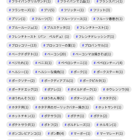
フライパングリルサンド(1)
フライパンで２品(1)
フランスパン(1)
フランセーズ(1)
ブリ(5)
フリッター(1)
フリット(3)
プリン(1)
フルーツ(7)
フルーツソース(1)
フルーツ春巻き(1)
ブルールージュ(1)
ブルスケッタ(1)
フレンチトースト(1)
フレンチトースト（パン ペルデュ）(1)
フレンチドレッシング(1)
ブロッコリー(13)
ブロッコリーの茎(1)
プロバンサル(1)
ベークドポテト(1)
ベーコン(20)
ベーコンマヨ焼きそば(1)
ベジたれ(1)
ベニエ(1)
ペペロンチーニ(1)
ペペロンチーノ(4)
ヘルシー(1)
ヘルシーな焼肉(1)
ポーク(1)
ポークステーキ(1)
ポークソテー(2)
ポークディアブル(1)
ポークピカタ(1)
ポーチドエッグ(2)
ポアレ(1)
ボイルドポーク(1)
ホウレンソウ(6)
ほうれんそう(1)
ほうれん草(5)
ポタージュ(5)
ホタテ(5)
ホタテ貝(1)
ホタテ貝のガーリックバター焼き(1)
ホットサンド(1)
ホットチキン(1)
ポテサラ(3)
ポテチ(1)
ポテト(2)
ポテトサラダ(1)
ポトフ(2)
ボルドレーズ(1)
ホルモン(1)
ボンゴレビアンコ(1)
ポン酢(4)
マーボー(1)
マーマレード(1)