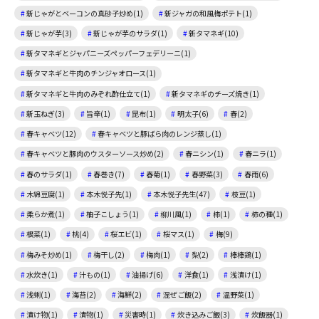
新じゃがとベーコンの真砂子炒め(1)
新ジャガの和風梅ポテト(1)
新じゃが芋(3)
新じゃが芋のサラダ(1)
新タマネギ(10)
新タマネギとジャパニーズペッパーフェデリーニ(1)
新タマネギと牛肉のチンジャオロース(1)
新タマネギと牛肉のみぞれ酢仕立て(1)
新タマネギのチーズ焼き(1)
新玉ねぎ(3)
旨辛(1)
昆布(1)
明太子(6)
春(2)
春キャベツ(12)
春キャベツと豚ばら肉のレンジ蒸し(1)
春キャベツと豚肉のウスターソース炒め(2)
春ニシン(1)
春ニラ(1)
春のサラダ(1)
春巻き(7)
春菊(1)
春野菜(3)
春雨(6)
木綿豆腐(1)
本木悦子先(1)
本木悦子先生(47)
枝豆(1)
柔らか煮(1)
柚子こしょう(1)
柳川風(1)
柿(1)
柿の種(1)
根菜(1)
桃(4)
桜エビ(1)
桜マス(1)
梅(9)
梅みそ炒め(1)
梅干し(2)
梅肉(1)
梨(2)
棒棒鶏(1)
水炊き(1)
汁もの(1)
油揚げ(6)
洋食(1)
浅漬け(1)
浅蜊(1)
海苔(2)
海鮮(2)
混ぜご飯(2)
温野菜(1)
漬け物(1)
漬物(1)
災害時(1)
炊き込みご飯(3)
炊飯器(1)