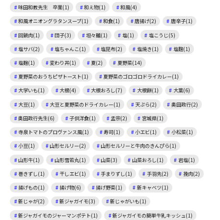
味田和教先生 卒業(1)
和え物(1)
和風(4)
和風オニオングラタンスープ(1)
和食(1)
唐揚げ(2)
唐辛子(1)
回鍋肉(1)
団子(3)
坦々麺(1)
塩(1)
塩こうじ(5)
塩サバ(2)
塩ちゃんこ(1)
塩昆布(2)
塩焼き(1)
塩麴(1)
塩麹(1)
変わり丼(1)
夏(2)
夏野菜(14)
夏野菜のおうちピザトースト(1)
夏野菜のゴロゴロドライカレー(1)
大学いも(1)
大根(4)
大根おろし(7)
大根餅(1)
大葉(6)
大豆(1)
大豆と夏野菜のドライカレー(1)
天ぷら(2)
奥田政行(2)
奥田政行先生(6)
子供洋食(1)
孟宗(2)
宮城県(1)
寺泉トマトのプロヴァンス風(1)
寿司(1)
小エビ(1)
小松菜(1)
小豆(1)
山形セルリー(2)
山形セルリーと牛肉のきんぴら(1)
山形牛(1)
山形雪若丸(1)
山菜(3)
山菜おろし(1)
岩塩(1)
巻きずし(1)
干しエビ(1)
手まりずし(1)
手羽先(2)
挽肉(2)
揚げもの(1)
揚げ物(6)
揚げ野菜(1)
新キャベツ(1)
新じゃが(2)
新ジャガイモ(3)
新じゃがいも(1)
新ジャガイモのジャーマンポテト(1)
新ジャガイモの簡単牛乳キッシュ(1)