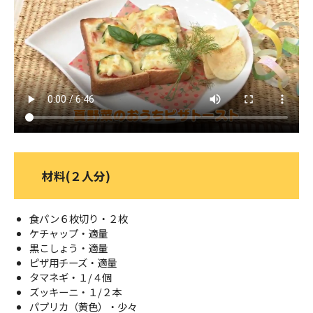
ＹＢＣオンデマンド
やまがた情熱市場
材料(２人分)
食パン６枚切り・２枚
ケチャップ・適量
黒こしょう・適量
ピザ用チーズ・適量
タマネギ・１/４個
ズッキーニ・１/２本
パプリカ（黄色）・少々