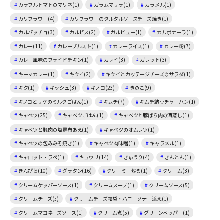
カラフルトマトのマリネ(1)
ガラムマサラ(1)
カラメル(1)
カリフラワー(4)
カリフラワーのタルタルソースチーズ焼き(1)
カルパッチョ(3)
カルピス(2)
ガルビュー(1)
カルボナーラ(1)
カレー(11)
カレーブルスト(1)
カレーライス(1)
カレー粉(7)
カレー風味のフライドチキン(1)
カレイ(3)
ガレット(3)
キーマカレー(1)
キウイ(2)
キウイとカッテージチーズのサラダ(1)
キク(1)
キッシュ(3)
キノコ(23)
きのこ(9)
キノコとサケのミルクごはん(1)
キムチ(7)
キムチ納豆チャーハン(1)
キャベツ(25)
キャベツごはん(1)
キャベツと豚ばら肉の酒蒸し(1)
キャベツと豚肉の塩昆布あえ(1)
キャベツのオムレツ(1)
キャベツの包みみそ焼き(1)
キャベツ肉味噌(1)
キャラメル(1)
キャロット・ラペ(1)
キュウリ(14)
きゅうり(4)
きんとん(1)
きんぴら(10)
グラタン(16)
クリーミー炒め(1)
クリーム(3)
クリームケッパーソース(1)
クリームスープ(1)
クリームソース(5)
クリームチーズ(5)
クリームチーズ福袋・ハニーソテー添え(1)
クリームマヨネーズソース(1)
クリーム煮(5)
グリーンペッパー(1)