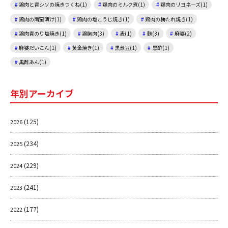
鶏肉と青シソの焼きつくね(1)
鶏肉のミルク煮(1)
鶏肉のリヨネーズ(1)
鶏肉の南蛮漬け(1)
鶏肉の塩こうじ焼き(1)
鶏肉の梅たれ焼き(1)
鶏肉青のり塩焼き(1)
鶏胸肉(3)
麦(1)
麩(3)
麻婆(2)
麻婆だいこん(1)
黄金焼き(1)
黒煮豆(1)
黒酢(1)
黒酢あん(1)
年別アーカイブ
(125)
2026
(234)
2025
(229)
2024
(241)
2023
(177)
2022