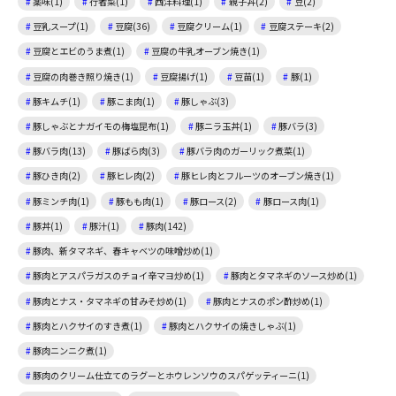
薬味(1)
行者菜(1)
西洋料理(1)
親子丼(2)
豆(2)
豆乳スープ(1)
豆腐(36)
豆腐クリーム(1)
豆腐ステーキ(2)
豆腐とエビのうま煮(1)
豆腐の牛乳オーブン焼き(1)
豆腐の肉巻き照り焼き(1)
豆腐揚げ(1)
豆苗(1)
豚(1)
豚キムチ(1)
豚こま肉(1)
豚しゃぶ(3)
豚しゃぶとナガイモの梅塩昆布(1)
豚ニラ玉丼(1)
豚バラ(3)
豚バラ肉(13)
豚ばら肉(3)
豚バラ肉のガーリック煮菜(1)
豚ひき肉(2)
豚ヒレ肉(2)
豚ヒレ肉とフルーツのオーブン焼き(1)
豚ミンチ肉(1)
豚もも肉(1)
豚ロース(2)
豚ロース肉(1)
豚丼(1)
豚汁(1)
豚肉(142)
豚肉、新タマネギ、春キャベツの味噌炒め(1)
豚肉とアスパラガスのチョイ辛マヨ炒め(1)
豚肉とタマネギのソース炒め(1)
豚肉とナス・タマネギの甘みそ炒め(1)
豚肉とナスのポン酢炒め(1)
豚肉とハクサイのすき煮(1)
豚肉とハクサイの焼きしゃぶ(1)
豚肉ニンニク煮(1)
豚肉のクリーム仕立てのラグーとホウレンソウのスパゲッティーニ(1)