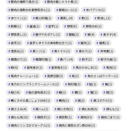
豚肉の梅照り焼き(1)
豚肉の軽いトマト煮(1)
豚肉の黒酢炒め夏野菜添え(1)
豚肩ロース(1)
赤パプリカ(1)
赤ワイン(1)
郷土料理(1)
酒蒸し(4)
酢(2)
酢浸し(1)
酢豚(1)
醤油(1)
里芋(1)
野菜(9)
野菜炒め(1)
野菜蒸し(1)
銀ザケのポアレ(1)
銀鮭(2)
鍋(4)
長ネギ(4)
長芋(3)
長芋とオクラの美味酢仕立て(1)
雑炊(2)
雑煮(1)
雪若丸(1)
青シソ(1)
青トマト(1)
青のり(1)
非常食(1)
韓国のり(1)
韓国料理(1)
食パン(4)
餃子(2)
餃子の皮(1)
餅(6)
香味焼き(1)
香草焼き(1)
馬のかみしめ(1)
馬肉(2)
馬肉チャーシュー(1)
高野豆腐(3)
魚(2)
魚のさっぱりソテー(1)
魚介のバンブランクリームソース(1)
魚料理(3)
鮎(1)
鮪(1)
鮭(14)
鮭の香味焼き(1)
鯖(1)
鯛(1)
鰹(1)
鱈(3)
鴨とネギの黒こしょう炒め(1)
鴨肉(1)
鶏(2)
鶏ゴボウ汁(1)
鶏ささみ(4)
鶏ハム(1)
鶏ひき肉(5)
鶏むね肉(6)
鶏もも(1)
鶏もも肉(10)
鶏団子(1)
鶏甘酢(1)
鶏肉(93)
鶏肉ごぼう(1)
鶏肉とリンゴのマヨーグル(1)
鶏肉と根菜のポン酢炒め(1)