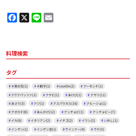
F
X
Li
E
a
n
m
c
e
ai
e
l
料理検索
b
o
タグ
o
k
＃菜の花(1)
＃餃子(1)
cookDo(2)
アーモンド(1)
アクアパッツァ(1)
アケビ(1)
あけび(1)
アサリ(11)
あさり(3)
アジ(1)
アスパラガス(16)
アヒージョ(1)
アボカド(8)
あんかけ(12)
アンチョビ(1)
アンチョビー(7)
イカ(6)
イタリアン(2)
イチゴ(2)
イワシ(2)
いわし(1)
インゲン(1)
インゲン豆(1)
ウインナー(4)
ウド(5)