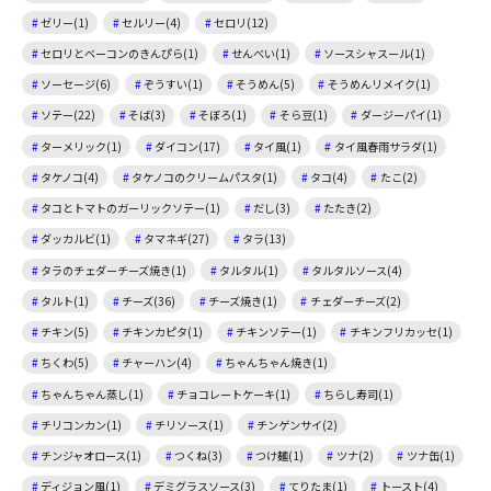
ゼリー(1)
セルリー(4)
セロリ(12)
セロリとベーコンのきんぴら(1)
せんべい(1)
ソースシャスール(1)
ソーセージ(6)
ぞうすい(1)
そうめん(5)
そうめんリメイク(1)
ソテー(22)
そば(3)
そぼろ(1)
そら豆(1)
ダージーパイ(1)
ターメリック(1)
ダイコン(17)
タイ風(1)
タイ風春雨サラダ(1)
タケノコ(4)
タケノコのクリームパスタ(1)
タコ(4)
たこ(2)
タコとトマトのガーリックソテー(1)
だし(3)
たたき(2)
ダッカルビ(1)
タマネギ(27)
タラ(13)
タラのチェダーチーズ焼き(1)
タルタル(1)
タルタルソース(4)
タルト(1)
チーズ(36)
チーズ焼き(1)
チェダーチーズ(2)
チキン(5)
チキンカピタ(1)
チキンソテー(1)
チキンフリカッセ(1)
ちくわ(5)
チャーハン(4)
ちゃんちゃん焼き(1)
ちゃんちゃん蒸し(1)
チョコレートケーキ(1)
ちらし寿司(1)
チリコンカン(1)
チリソース(1)
チンゲンサイ(2)
チンジャオロース(1)
つくね(3)
つけ麺(1)
ツナ(2)
ツナ缶(1)
ディジョン風(1)
デミグラスソース(3)
てりたま(1)
トースト(4)