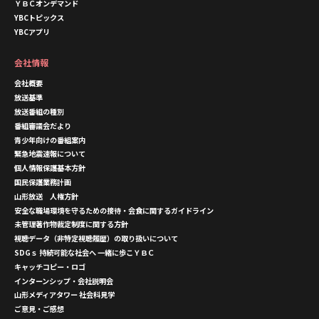
ＹＢＣオンデマンド
YBCトピックス
YBCアプリ
会社情報
会社概要
放送基準
放送番組の種別
番組審議会だより
青少年向けの番組案内
緊急地震速報について
個人情報保護基本方針
国民保護業務計画
山形放送 人権方針
安全な職場環境を守るための接待・会食に関するガイドライン
未管理著作物裁定制度に関する方針
視聴データ（非特定視聴履歴）の取り扱いについて
SDGｓ 持続可能な社会へ 一緒に歩こＹＢＣ
キャッチコピー・ロゴ
インターンシップ・会社説明会
山形メディアタワー 社会科見学
ご意見・ご感想