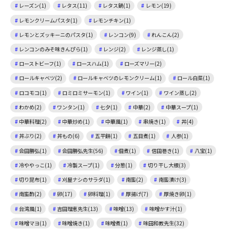
レーズン(1)
レタス(11)
レタス鍋(1)
レモン(19)
レモンクリームパスタ(1)
レモンチキン(1)
レモンとズッキーニのパスタ(1)
レンコン(9)
れんこん(2)
レンコンのみそ味きんぴら(1)
レンジ(2)
レンジ蒸し(1)
ローストビーフ(1)
ロースハム(1)
ローズマリー(2)
ロールキャベツ(2)
ロールキャベツのレモンクリーム(1)
ロール白菜(1)
ロコモコ(1)
ロミロミサーモン(1)
ワイン(1)
ワイン蒸し(2)
わかめ(2)
ワンタン(1)
七夕(1)
中華(2)
中華スープ(1)
中華料理(2)
中華炒め(1)
中華風(1)
串焼き(1)
丼(4)
丼ぶり(2)
丼もの(6)
五平餅(1)
五目煮(1)
人参(1)
会田勝弘(1)
会田勝弘先生(56)
佃煮(1)
信田巻き(1)
八宝(1)
冷ややっこ(1)
冷製スープ(1)
分葱(1)
切り干し大根(3)
切り昆布(1)
刈屋ナシのサラダ(1)
南蛮(2)
南蛮漬け(3)
南蛮酢(2)
卵(17)
卵料理(1)
厚揚げ(7)
厚焼き卵(1)
台湾風(1)
吉田理恵先生(13)
味噌(13)
味噌かす汁(1)
味噌マヨ(1)
味噌焼き(1)
味噌煮(1)
味田和教先生(32)