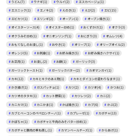
うどん(7)
ウナギ(1)
ウルイ(2)
エスカベージュ(1)
エスニック(1)
エノキ(2)
えのき(1)
えび(2)
エビ(15)
エビカツ(1)
エリンギ(2)
オーブン(1)
オーブン焼き(1)
オイスターソース(4)
オイスター炒め(1)
おくずかけ(1)
オクラ(3)
オクラみそ炒め(1)
オニオンリング(1)
おにぎり(3)
オムレツ(4)
おもてなしのお浸し(1)
おやき(1)
オリーブ(1)
オリーブオイル(2)
オレンジ(5)
お刺身(1)
お好み焼き(5)
お好み焼きハクサイ(1)
お正月(1)
お浸し(2)
お餅(1)
ガーリック(3)
ガーリックトースト(1)
ガーリックバター(2)
カオマンガイ(1)
カキ(12)
カキとキクのあえ物(1)
カキとダイコンの変わりなます(1)
かき揚げ(1)
ガスパッチョ(1)
カツ(2)
カツオ(4)
かつお(1)
カツオのタタキ(1)
カット野菜(1)
カツレツ(2)
カニ(2)
カニカマ(1)
カニかま(1)
かば焼き(1)
カブ(6)
かぶ(2)
カブとベーコンのペペロンチーノ(1)
カプレーゼ(1)
カボチャ(13)
かぼちゃ(1)
カボチャと牛肉のみそバター炒め(1)
カボチャと豚肉の重ね蒸し(1)
カマンベールチーズ(1)
からあげ(1)