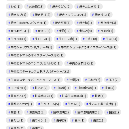
炒め(1)
炒め物(13)
焼きうどん(2)
焼きおにぎり(1)
焼きカブ(1)
焼きそば(2)
焼きトウモロコシ(1)
焼き浸し(1)
焼き牛肉のカルパッチョ(1)
焼き豆腐(1)
焼き麩(1)
照り焼き(3)
煮っ転がし(1)
煮浸し(2)
煮物(19)
煮込み(4)
片栗粉(1)
牛ひき肉(1)
牛ロース(1)
牛ロース肉(1)
牛乳(10)
牛肉(63)
牛肉シャリアピン風ステーキ(1)
牛肉とシュンギクのオイスターソース煮(1)
牛肉とトマトのオイスターソース炒め(1)
牛肉とトマトのニンニクバジル炒め(1)
牛肉のお酢炒め(1)
牛肉のステーキカフェドパリバターソース(1)
牛肉のステーキバーベキューソース(1)
牡蠣(2)
玉ねぎ(7)
玉子(2)
玉子焼き(1)
甘みそ(2)
甘味噌(1)
甘味噌炒め(1)
甘辛(5)
甘辛どん(2)
甘辛手羽先(1)
甘辛牛肉豆腐丼(1)
甘酒(1)
甘酢あんかけ(1)
生クリーム(5)
生ハム(6)
生ハム白菜牛乳煮(1)
生姜(1)
生姜焼き(2)
田中浩明(2)
田中浩明先生(55)
田楽(1)
白だし(1)
白ワイン(2)
白子(3)
白米(1)
白菜(11)
白身魚(6)
白飯(1)