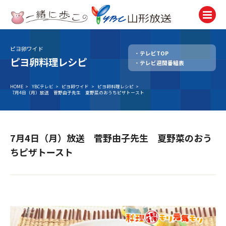
ピヨ卵ワイド
テレビTOP
テレビ
ピヨ卵料理レシピ
テレビ週間番組表
TV
ラジオ
HOME
>
YBCテレビ
>
ピヨ卵ワイド
>
ピヨ卵料理レシピ
>
7月4日（月）放送 菅野由子先生 夏野菜のおうちピザトースト
Radio
ニュース
News
7月4日（月）放送 菅野由子先生 夏野菜のおう
アナウンサー
ちピザトースト
Announcer
イベント
Event
試写会・プレゼント
Present