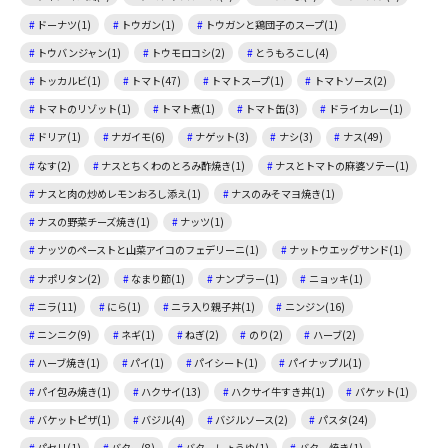
ドーナツ(1)
トウガン(1)
トウガンと鶏団子のスープ(1)
トウバンジャン(1)
トウモロコシ(2)
とうもろこし(4)
トッカルビ(1)
トマト(47)
トマトスープ(1)
トマトソース(2)
トマトのリゾット(1)
トマト煮(1)
トマト缶(3)
ドライカレー(1)
ドリア(1)
ナガイモ(6)
ナゲット(3)
ナシ(3)
ナス(49)
なす(2)
ナスとちくわのとろみ酢焼き(1)
ナスとトマトの麻婆ソテー(1)
ナスと肉の炒めレモンおろし添え(1)
ナスのみそマヨ焼き(1)
ナスの野菜チーズ焼き(1)
ナッツ(1)
ナッツのペーストと山菜アイコのフェデリーニ(1)
ナットウエッグサンド(1)
ナポリタン(2)
なまり節(1)
ナンプラー(1)
ニョッキ(1)
ニラ(11)
にら(1)
ニラ入り親子丼(1)
ニンジン(16)
ニンニク(9)
ネギ(1)
ねぎ(2)
のり(2)
ハーブ(2)
ハーブ焼き(1)
パイ(1)
パイシート(1)
パイナップル(1)
パイ包み焼き(1)
ハクサイ(13)
ハクサイ牛すき丼(1)
バケット(1)
バケットピザ(1)
バジル(4)
バジルソース(2)
パスタ(24)
パセリ(1)
バター(8)
バターしょうゆ(1)
バター焼き(1)