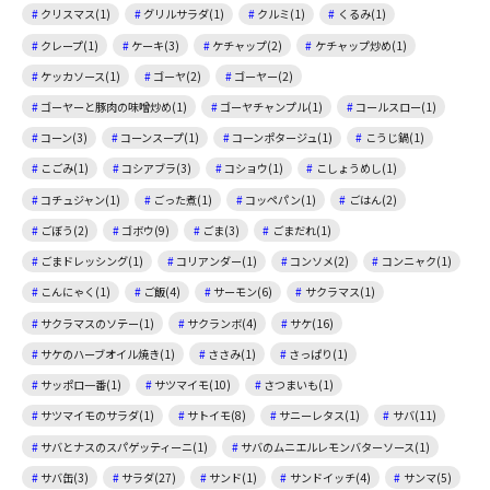
クリスマス(1)
グリルサラダ(1)
クルミ(1)
くるみ(1)
クレープ(1)
ケーキ(3)
ケチャップ(2)
ケチャップ炒め(1)
ケッカソース(1)
ゴーヤ(2)
ゴーヤー(2)
ゴーヤーと豚肉の味噌炒め(1)
ゴーヤチャンプル(1)
コールスロー(1)
コーン(3)
コーンスープ(1)
コーンポタージュ(1)
こうじ鍋(1)
こごみ(1)
コシアブラ(3)
コショウ(1)
こしょうめし(1)
コチュジャン(1)
ごった煮(1)
コッペパン(1)
ごはん(2)
ごぼう(2)
ゴボウ(9)
ごま(3)
ごまだれ(1)
ごまドレッシング(1)
コリアンダー(1)
コンソメ(2)
コンニャク(1)
こんにゃく(1)
ご飯(4)
サーモン(6)
サクラマス(1)
サクラマスのソテー(1)
サクランボ(4)
サケ(16)
サケのハーブオイル焼き(1)
ささみ(1)
さっぱり(1)
サッポロ一番(1)
サツマイモ(10)
さつまいも(1)
サツマイモのサラダ(1)
サトイモ(8)
サニーレタス(1)
サバ(11)
サバとナスのスパゲッティーニ(1)
サバのムニエルレモンバターソース(1)
サバ缶(3)
サラダ(27)
サンド(1)
サンドイッチ(4)
サンマ(5)