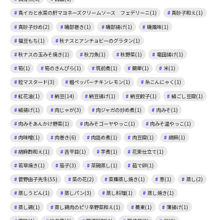
真イカと水菜の肝マヨネーズクリームソース フェデリーニ(1)
真砂子和え(1)
真砂子炒め(2)
磯部巻き(1)
磯部揚げ(1)
磯風味(1)
福豆もち(1)
秋ナスとアンチョビーのグラタン(1)
秋ナスの玉みそ焼き(1)
秋刀魚(1)
秋野菜(1)
竜田揚げ(1)
筍(1)
筍のきんぴら(1)
筑前煮(1)
簡単(1)
米(1)
粒マスタード(3)
粗ペッパーチキンレモン(1)
糸こんにゃく(1)
紅花油(1)
納豆(14)
納豆揚げ(1)
納豆餃子(1)
絹ごし豆腐(1)
絹揚げ(1)
肉じゃが(3)
肉ジャガの炒め煮(1)
肉みそ(1)
肉みそあんかけ野菜(1)
肉みそゴーヤやっこ(1)
肉みそ温やっこ(1)
肉味噌(1)
肉巻き(6)
肉詰め煮(1)
肉豆腐(1)
胡麻(1)
胡麻酢和え(1)
舌平目(1)
芋煮(1)
花束仕立て(1)
若草焼き(1)
茄子(3)
茶碗蒸し(1)
茹で卵(1)
菅野由子先生(55)
菜の花(2)
菜種蒸し焼き(1)
葱(1)
蒸し(2)
蒸しうどん(1)
蒸しパン(3)
蒸し料理(1)
蒸し焼き(1)
蒸し鶏(1)
蒸し鶏肉のピリ辛野菜和え(1)
蕎麦(1)
薄揚げ(1)