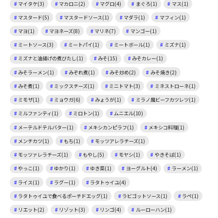
マイタケ(3)
マカロニ(2)
マグロ(4)
まぐろ(1)
マス(1)
マスタード(5)
マスタードソース(1)
マダラ(1)
マフィン(1)
マヨ(1)
マヨネーズ(8)
マリネ(7)
マンゴー(1)
ミートソース(3)
ミートパイ(1)
ミートボール(1)
ミズナ(1)
ミズナと油揚げの煮びたし(1)
みそ(15)
みそカレー(1)
みそラーメン(1)
みぞれ煮(1)
みそ炒め(2)
みそ焼き(2)
みそ煮(1)
ミックスチーズ(1)
ミニトマト(3)
ミネストローネ(1)
ミモザ(1)
ミョウガ(6)
みょうが(1)
ミラノ風ビーフカツレツ(1)
ミルファンティ(1)
ミロトン(1)
ムニエル(10)
メーテルドテルバター(1)
メキシカンピラフ(1)
メキシコ料理(1)
メンチカツ(1)
もち(1)
モッツアレラチーズ(1)
モッツァレラチーズ(1)
もやし(5)
モヤシ(1)
やきそば(1)
やっこ(1)
ゆかり(1)
ゆき菜(1)
ヨーグルト(4)
ラーメン(1)
ライス(1)
ラグー(1)
ラタトゥイユ(4)
ラタトゥイユで食べるポーチドエッグ(1)
ラビゴットソース(1)
ラペ(1)
リエット(2)
リゾット(3)
リンゴ(4)
ルーローハン(1)