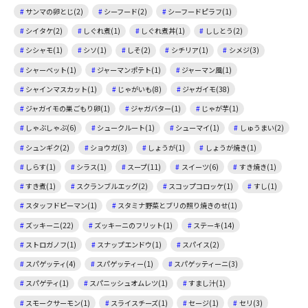
サンマの卵とじ(2)
シーフード(2)
シーフードピラフ(1)
シイタケ(2)
しぐれ煮(1)
しぐれ煮丼(1)
ししとう(2)
シシャモ(1)
シソ(1)
しそ(2)
シチリア(1)
シメジ(3)
シャーベット(1)
ジャーマンポテト(1)
ジャーマン風(1)
シャインマスカット(1)
じゃがいも(8)
ジャガイモ(38)
ジャガイモの巣ごもり卵(1)
ジャガバター(1)
じゃが芋(1)
しゃぶしゃぶ(6)
シュークルート(1)
シューマイ(1)
しゅうまい(2)
シュンギク(2)
ショウガ(3)
しょうが(1)
しょうが焼き(1)
しらす(1)
シラス(1)
スープ(11)
スイーツ(6)
すき焼き(1)
すき煮(1)
スクランブルエッグ(2)
スコップコロッケ(1)
すし(1)
スタッフドピーマン(1)
スタミナ野菜とブリの照り焼きのせ(1)
ズッキーニ(22)
ズッキーニのフリット(1)
ステーキ(14)
ストロガノフ(1)
スナップエンドウ(1)
スパイス(2)
スパゲッティ(4)
スパゲッティー(1)
スパゲッティーニ(3)
スパゲティ(1)
スパニッシュオムレツ(1)
すまし汁(1)
スモークサーモン(1)
スライスチーズ(1)
セージ(1)
セリ(3)