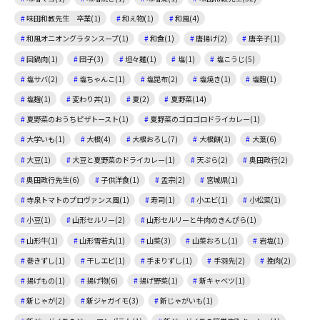
味田和教先生 卒業(1)
和え物(1)
和風(4)
和風オニオングラタンスープ(1)
和食(1)
唐揚げ(2)
唐辛子(1)
回鍋肉(1)
団子(3)
坦々麺(1)
塩(1)
塩こうじ(5)
塩サバ(2)
塩ちゃんこ(1)
塩昆布(2)
塩焼き(1)
塩麴(1)
塩麹(1)
変わり丼(1)
夏(2)
夏野菜(14)
夏野菜のおうちピザトースト(1)
夏野菜のゴロゴロドライカレー(1)
大学いも(1)
大根(4)
大根おろし(7)
大根餅(1)
大葉(6)
大豆(1)
大豆と夏野菜のドライカレー(1)
天ぷら(2)
奥田政行(2)
奥田政行先生(6)
子供洋食(1)
孟宗(2)
宮城県(1)
寺泉トマトのプロヴァンス風(1)
寿司(1)
小エビ(1)
小松菜(1)
小豆(1)
山形セルリー(2)
山形セルリーと牛肉のきんぴら(1)
山形牛(1)
山形雪若丸(1)
山菜(3)
山菜おろし(1)
岩塩(1)
巻きずし(1)
干しエビ(1)
手まりずし(1)
手羽先(2)
挽肉(2)
揚げもの(1)
揚げ物(6)
揚げ野菜(1)
新キャベツ(1)
新じゃが(2)
新ジャガイモ(3)
新じゃがいも(1)