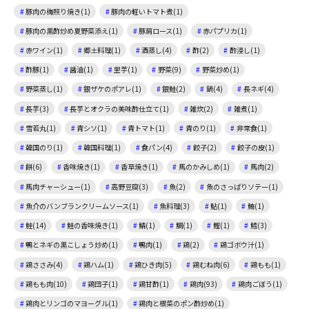
豚肉の梅照り焼き(1)
豚肉の軽いトマト煮(1)
豚肉の黒酢炒め夏野菜添え(1)
豚肩ロース(1)
赤パプリカ(1)
赤ワイン(1)
郷土料理(1)
酒蒸し(4)
酢(2)
酢浸し(1)
酢豚(1)
醤油(1)
里芋(1)
野菜(9)
野菜炒め(1)
野菜蒸し(1)
銀ザケのポアレ(1)
銀鮭(2)
鍋(4)
長ネギ(4)
長芋(3)
長芋とオクラの美味酢仕立て(1)
雑炊(2)
雑煮(1)
雪若丸(1)
青シソ(1)
青トマト(1)
青のり(1)
非常食(1)
韓国のり(1)
韓国料理(1)
食パン(4)
餃子(2)
餃子の皮(1)
餅(6)
香味焼き(1)
香草焼き(1)
馬のかみしめ(1)
馬肉(2)
馬肉チャーシュー(1)
高野豆腐(3)
魚(2)
魚のさっぱりソテー(1)
魚介のバンブランクリームソース(1)
魚料理(3)
鮎(1)
鮪(1)
鮭(14)
鮭の香味焼き(1)
鯖(1)
鯛(1)
鰹(1)
鱈(3)
鴨とネギの黒こしょう炒め(1)
鴨肉(1)
鶏(2)
鶏ゴボウ汁(1)
鶏ささみ(4)
鶏ハム(1)
鶏ひき肉(5)
鶏むね肉(6)
鶏もも(1)
鶏もも肉(10)
鶏団子(1)
鶏甘酢(1)
鶏肉(93)
鶏肉ごぼう(1)
鶏肉とリンゴのマヨーグル(1)
鶏肉と根菜のポン酢炒め(1)