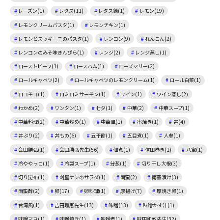
レーズン(1)
レタス(11)
レタス鍋(1)
レモン(19)
レモンクリームパスタ(1)
レモンチキン(1)
レモンとズッキーニのパスタ(1)
レンコン(9)
れんこん(2)
レンコンのみそ味きんぴら(1)
レンジ(2)
レンジ蒸し(1)
ローストビーフ(1)
ロースハム(1)
ローズマリー(2)
ロールキャベツ(2)
ロールキャベツのレモンクリーム(1)
ロール白菜(1)
ロコモコ(1)
ロミロミサーモン(1)
ワイン(1)
ワイン蒸し(2)
わかめ(2)
ワンタン(1)
七夕(1)
中華(2)
中華スープ(1)
中華料理(2)
中華炒め(1)
中華風(1)
串焼き(1)
丼(4)
丼ぶり(2)
丼もの(6)
五平餅(1)
五目煮(1)
人参(1)
会田勝弘(1)
会田勝弘先生(56)
佃煮(1)
信田巻き(1)
八宝(1)
冷ややっこ(1)
冷製スープ(1)
分葱(1)
切り干し大根(3)
切り昆布(1)
刈屋ナシのサラダ(1)
南蛮(2)
南蛮漬け(3)
南蛮酢(2)
卵(17)
卵料理(1)
厚揚げ(7)
厚焼き卵(1)
台湾風(1)
吉田理恵先生(13)
味噌(13)
味噌かす汁(1)
味噌マヨ(1)
味噌焼き(1)
味噌煮(1)
味田和教先生(32)