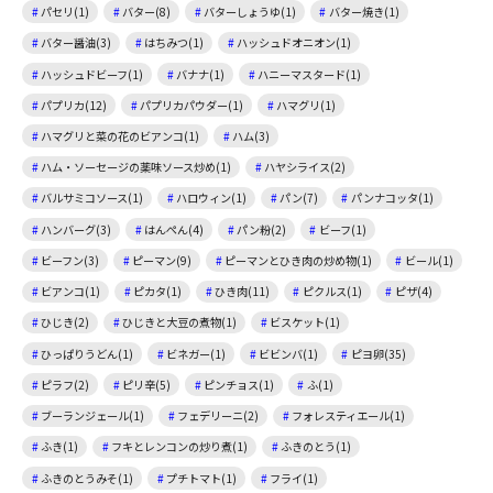
パセリ(1)
バター(8)
バターしょうゆ(1)
バター焼き(1)
バター醤油(3)
はちみつ(1)
ハッシュドオニオン(1)
ハッシュドビーフ(1)
バナナ(1)
ハニーマスタード(1)
パプリカ(12)
パプリカパウダー(1)
ハマグリ(1)
ハマグリと菜の花のビアンコ(1)
ハム(3)
ハム・ソーセージの薬味ソース炒め(1)
ハヤシライス(2)
バルサミコソース(1)
ハロウィン(1)
パン(7)
パンナコッタ(1)
ハンバーグ(3)
はんぺん(4)
パン粉(2)
ビーフ(1)
ビーフン(3)
ピーマン(9)
ピーマンとひき肉の炒め物(1)
ビール(1)
ビアンコ(1)
ピカタ(1)
ひき肉(11)
ピクルス(1)
ピザ(4)
ひじき(2)
ひじきと大豆の煮物(1)
ビスケット(1)
ひっぱりうどん(1)
ビネガー(1)
ビビンバ(1)
ピヨ卵(35)
ピラフ(2)
ピリ辛(5)
ピンチョス(1)
ふ(1)
ブーランジェール(1)
フェデリーニ(2)
フォレスティエール(1)
ふき(1)
フキとレンコンの炒り煮(1)
ふきのとう(1)
ふきのとうみそ(1)
プチトマト(1)
フライ(1)