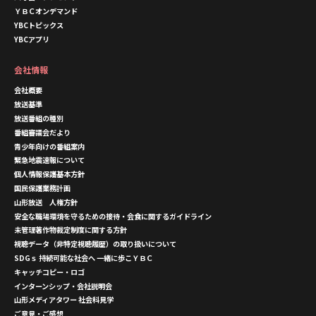
ＹＢＣオンデマンド
YBCトピックス
YBCアプリ
会社情報
会社概要
放送基準
放送番組の種別
番組審議会だより
青少年向けの番組案内
緊急地震速報について
個人情報保護基本方針
国民保護業務計画
山形放送 人権方針
安全な職場環境を守るための接待・会食に関するガイドライン
未管理著作物裁定制度に関する方針
視聴データ（非特定視聴履歴）の取り扱いについて
SDGｓ 持続可能な社会へ 一緒に歩こＹＢＣ
キャッチコピー・ロゴ
インターンシップ・会社説明会
山形メディアタワー 社会科見学
ご意見・ご感想