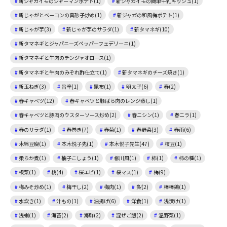
新ジャガイモのジャーマンポテト(1)
新ジャガイモの簡単牛乳キッシュ(1)
新じゃがとベーコンの真砂子炒め(1)
新ジャガの和風梅ポテト(1)
新じゃが芋(3)
新じゃが芋のサラダ(1)
新タマネギ(10)
新タマネギとジャパニーズペッパーフェデリーニ(1)
新タマネギと牛肉のチンジャオロース(1)
新タマネギと牛肉のみぞれ酢仕立て(1)
新タマネギのチーズ焼き(1)
新玉ねぎ(3)
旨辛(1)
昆布(1)
明太子(6)
春(2)
春キャベツ(12)
春キャベツと豚ばら肉のレンジ蒸し(1)
春キャベツと豚肉のウスターソース炒め(2)
春ニシン(1)
春ニラ(1)
春のサラダ(1)
春巻き(7)
春菊(1)
春野菜(3)
春雨(6)
木綿豆腐(1)
本木悦子先(1)
本木悦子先生(47)
枝豆(1)
柔らか煮(1)
柚子こしょう(1)
柳川風(1)
柿(1)
柿の種(1)
根菜(1)
桃(4)
桜エビ(1)
桜マス(1)
梅(9)
梅みそ炒め(1)
梅干し(2)
梅肉(1)
梨(2)
棒棒鶏(1)
水炊き(1)
汁もの(1)
油揚げ(6)
洋食(1)
浅漬け(1)
浅蜊(1)
海苔(2)
海鮮(2)
混ぜご飯(2)
温野菜(1)