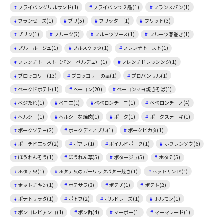
フライパングリルサンド(1)
フライパンで２品(1)
フランスパン(1)
フランセーズ(1)
ブリ(5)
フリッター(1)
フリット(3)
プリン(1)
フルーツ(7)
フルーツソース(1)
フルーツ春巻き(1)
ブルールージュ(1)
ブルスケッタ(1)
フレンチトースト(1)
フレンチトースト（パン ペルデュ）(1)
フレンチドレッシング(1)
ブロッコリー(13)
ブロッコリーの茎(1)
プロバンサル(1)
ベークドポテト(1)
ベーコン(20)
ベーコンマヨ焼きそば(1)
ベジたれ(1)
ベニエ(1)
ペペロンチーニ(1)
ペペロンチーノ(4)
ヘルシー(1)
ヘルシーな焼肉(1)
ポーク(1)
ポークステーキ(1)
ポークソテー(2)
ポークディアブル(1)
ポークピカタ(1)
ポーチドエッグ(2)
ポアレ(1)
ボイルドポーク(1)
ホウレンソウ(6)
ほうれんそう(1)
ほうれん草(5)
ポタージュ(5)
ホタテ(5)
ホタテ貝(1)
ホタテ貝のガーリックバター焼き(1)
ホットサンド(1)
ホットチキン(1)
ポテサラ(3)
ポテチ(1)
ポテト(2)
ポテトサラダ(1)
ポトフ(2)
ボルドレーズ(1)
ホルモン(1)
ボンゴレビアンコ(1)
ポン酢(4)
マーボー(1)
マーマレード(1)