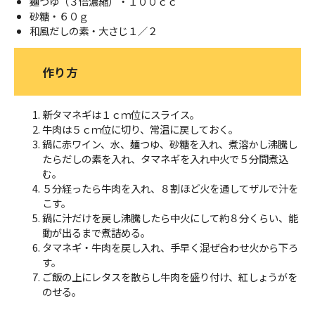
麺つゆ（３倍濃縮）・１００ｃｃ
砂糖・６０ｇ
和風だしの素・大さじ１／２
作り方
新タマネギは１ｃｍ位にスライス。
牛肉は５ｃｍ位に切り、常温に戻しておく。
鍋に赤ワイン、水、麺つゆ、砂糖を入れ、煮溶かし沸騰し
たらだしの素を入れ、タマネギを入れ中火で５分間煮込
む。
５分経ったら牛肉を入れ、８割ほど火を通してザルで汁を
こす。
鍋に汁だけを戻し沸騰したら中火にして約８分くらい、能
動が出るまで煮詰める。
タマネギ・牛肉を戻し入れ、手早く混ぜ合わせ火から下ろ
す。
ご飯の上にレタスを散らし牛肉を盛り付け、紅しょうがを
のせる。