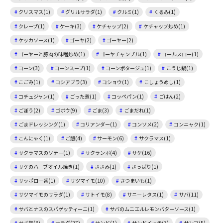
クリスマス(1)
グリルサラダ(1)
クルミ(1)
くるみ(1)
クレープ(1)
ケーキ(3)
ケチャップ(2)
ケチャップ炒め(1)
ケッカソース(1)
ゴーヤ(2)
ゴーヤー(2)
ゴーヤーと豚肉の味噌炒め(1)
ゴーヤチャンプル(1)
コールスロー(1)
コーン(3)
コーンスープ(1)
コーンポタージュ(1)
こうじ鍋(1)
こごみ(1)
コシアブラ(3)
コショウ(1)
こしょうめし(1)
コチュジャン(1)
ごった煮(1)
コッペパン(1)
ごはん(2)
ごぼう(2)
ゴボウ(9)
ごま(3)
ごまだれ(1)
ごまドレッシング(1)
コリアンダー(1)
コンソメ(2)
コンニャク(1)
こんにゃく(1)
ご飯(4)
サーモン(6)
サクラマス(1)
サクラマスのソテー(1)
サクランボ(4)
サケ(16)
サケのハーブオイル焼き(1)
ささみ(1)
さっぱり(1)
サッポロ一番(1)
サツマイモ(10)
さつまいも(1)
サツマイモのサラダ(1)
サトイモ(8)
サニーレタス(1)
サバ(11)
サバとナスのスパゲッティーニ(1)
サバのムニエルレモンバターソース(1)
サバ缶(3)
サラダ(27)
サンド(1)
サンドイッチ(3)
サンマ(5)