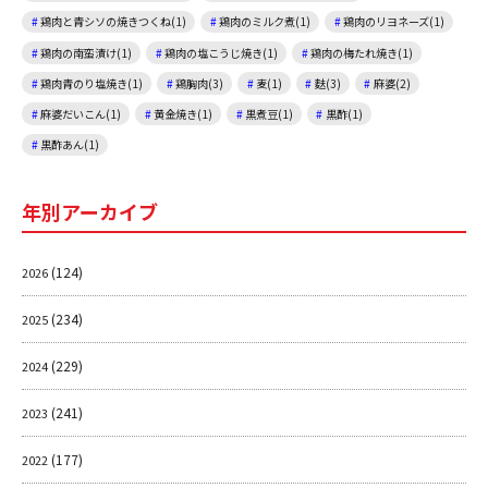
鶏肉と青シソの焼きつくね(1)
鶏肉のミルク煮(1)
鶏肉のリヨネーズ(1)
鶏肉の南蛮漬け(1)
鶏肉の塩こうじ焼き(1)
鶏肉の梅たれ焼き(1)
鶏肉青のり塩焼き(1)
鶏胸肉(3)
麦(1)
麩(3)
麻婆(2)
麻婆だいこん(1)
黄金焼き(1)
黒煮豆(1)
黒酢(1)
黒酢あん(1)
年別アーカイブ
(124)
2026
(234)
2025
(229)
2024
(241)
2023
(177)
2022