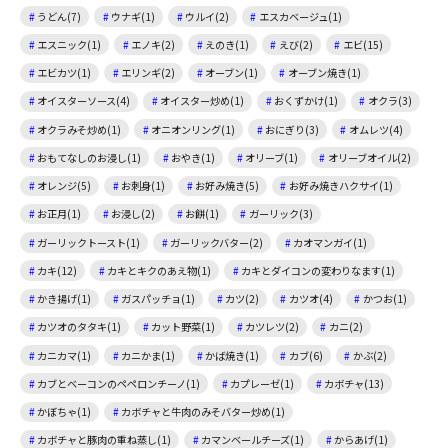
うどん(7)
ウナギ(1)
ウルイ(2)
エスカベージュ(1)
エスニック(1)
エノキ(2)
えのき(1)
えび(2)
エビ(15)
エビカツ(1)
エリンギ(2)
オーブン(1)
オーブン焼き(1)
オイスターソース(4)
オイスター炒め(1)
おくずかけ(1)
オクラ(3)
オクラみそ炒め(1)
オニオンリング(1)
おにぎり(3)
オムレツ(4)
おもてなしのお浸し(1)
おやき(1)
オリーブ(1)
オリーブオイル(2)
オレンジ(5)
お刺身(1)
お好み焼き(5)
お好み焼きハクサイ(1)
お正月(1)
お浸し(2)
お餅(1)
ガーリック(3)
ガーリックトースト(1)
ガーリックバター(2)
カオマンガイ(1)
カキ(12)
カキとキクのあえ物(1)
カキとダイコンの変わりなます(1)
かき揚げ(1)
ガスパッチョ(1)
カツ(2)
カツオ(4)
かつお(1)
カツオのタタキ(1)
カット野菜(1)
カツレツ(2)
カニ(2)
カニカマ(1)
カニかま(1)
かば焼き(1)
カブ(6)
かぶ(2)
カブとベーコンのペペロンチーノ(1)
カプレーゼ(1)
カボチャ(13)
かぼちゃ(1)
カボチャと牛肉のみそバター炒め(1)
カボチャと豚肉の重ね蒸し(1)
カマンベールチーズ(1)
からあげ(1)