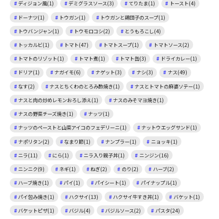
ディジョン風(1)
デミグラスソース(3)
てりたま(1)
トースト(4)
ドーナツ(1)
トウガン(1)
トウガンと鶏団子のスープ(1)
トウバンジャン(1)
トウモロコシ(2)
とうもろこし(4)
トッカルビ(1)
トマト(47)
トマトスープ(1)
トマトソース(2)
トマトのリゾット(1)
トマト煮(1)
トマト缶(3)
ドライカレー(1)
ドリア(1)
ナガイモ(6)
ナゲット(3)
ナシ(3)
ナス(49)
なす(2)
ナスとちくわのとろみ酢焼き(1)
ナスとトマトの麻婆ソテー(1)
ナスと肉の炒めレモンおろし添え(1)
ナスのみそマヨ焼き(1)
ナスの野菜チーズ焼き(1)
ナッツ(1)
ナッツのペーストと山菜アイコのフェデリーニ(1)
ナットウエッグサンド(1)
ナポリタン(2)
なまり節(1)
ナンプラー(1)
ニョッキ(1)
ニラ(11)
にら(1)
ニラ入り親子丼(1)
ニンジン(16)
ニンニク(9)
ネギ(1)
ねぎ(2)
のり(2)
ハーブ(2)
ハーブ焼き(1)
パイ(1)
パイシート(1)
パイナップル(1)
パイ包み焼き(1)
ハクサイ(13)
ハクサイ牛すき丼(1)
バケット(1)
バケットピザ(1)
バジル(4)
バジルソース(2)
パスタ(24)