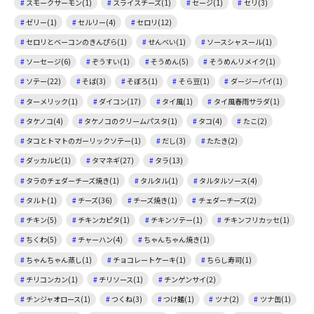
スモークサーモン(1)
スライスチーズ(1)
セージ(1)
セリ(3)
ゼリー(1)
セルリー(4)
セロリ(12)
セロリとベーコンのきんぴら(1)
せんべい(1)
ソースシャスール(1)
ソーセージ(6)
ぞうすい(1)
そうめん(5)
そうめんリメイク(1)
ソテー(22)
そば(3)
そぼろ(1)
そら豆(1)
ダージーパイ(1)
ターメリック(1)
ダイコン(17)
タイ風(1)
タイ風春雨サラダ(1)
タケノコ(4)
タケノコのクリームパスタ(1)
タコ(4)
たこ(2)
タコとトマトのガーリックソテー(1)
だし(3)
たたき(2)
ダッカルビ(1)
タマネギ(27)
タラ(13)
タラのチェダーチーズ焼き(1)
タルタル(1)
タルタルソース(4)
タルト(1)
チーズ(36)
チーズ焼き(1)
チェダーチーズ(2)
チキン(5)
チキンカピタ(1)
チキンソテー(1)
チキンフリカッセ(1)
ちくわ(5)
チャーハン(4)
ちゃんちゃん焼き(1)
ちゃんちゃん蒸し(1)
チョコレートケーキ(1)
ちらし寿司(1)
チリコンカン(1)
チリソース(1)
チンゲンサイ(2)
チンジャオロース(1)
つくね(3)
つけ麺(1)
ツナ(2)
ツナ缶(1)