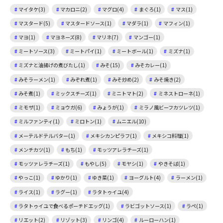
マイタケ(3)
マカロニ(2)
マグロ(4)
まぐろ(1)
マス(1)
マスタード(5)
マスタードソース(1)
マダラ(1)
マフィン(1)
マヨ(1)
マヨネーズ(8)
マリネ(7)
マンゴー(1)
ミートソース(3)
ミートパイ(1)
ミートボール(1)
ミズナ(1)
ミズナと油揚げの煮びたし(1)
みそ(15)
みそカレー(1)
みそラーメン(1)
みぞれ煮(1)
みそ炒め(2)
みそ焼き(2)
みそ煮(1)
ミックスチーズ(1)
ミニトマト(2)
ミネストローネ(1)
ミモザ(1)
ミョウガ(6)
みょうが(1)
ミラノ風ビーフカツレツ(1)
ミルファンティ(1)
ミロトン(1)
ムニエル(10)
メーテルドテルバター(1)
メキシカンピラフ(1)
メキシコ料理(1)
メンチカツ(1)
もち(1)
モッツアレラチーズ(1)
モッツァレラチーズ(1)
もやし(5)
モヤシ(1)
やきそば(1)
やっこ(1)
ゆかり(1)
ゆき菜(1)
ヨーグルト(4)
ラーメン(1)
ライス(1)
ラグー(1)
ラタトゥイユ(4)
ラタトゥイユで食べるポーチドエッグ(1)
ラビゴットソース(1)
ラペ(1)
リエット(2)
リゾット(3)
リンゴ(4)
ルーローハン(1)