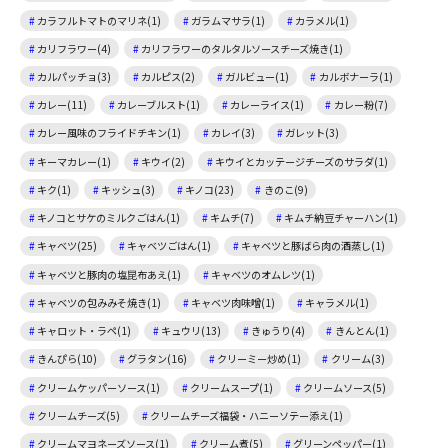
カラフルトマトのマリネ(1)
ガラムマサラ(1)
カラメル(1)
カリフラワー(4)
カリフラワーのタルタルソースチーズ焼き(1)
カルパッチョ(3)
カルピス(2)
ガルビュー(1)
カルボナーラ(1)
カレー(11)
カレーブルスト(1)
カレーライス(1)
カレー粉(7)
カレー風味のフライドチキン(1)
カレイ(3)
ガレット(3)
キーマカレー(1)
キウイ(2)
キウイとカッテージチーズのサラダ(1)
キク(1)
キッシュ(3)
キノコ(23)
きのこ(9)
キノコとサケのミルクごはん(1)
キムチ(7)
キムチ納豆チャーハン(1)
キャベツ(25)
キャベツごはん(1)
キャベツと豚ばら肉の酒蒸し(1)
キャベツと豚肉の塩昆布あえ(1)
キャベツのオムレツ(1)
キャベツの包みみそ焼き(1)
キャベツ肉味噌(1)
キャラメル(1)
キャロット・ラペ(1)
キュウリ(13)
きゅうり(4)
きんとん(1)
きんぴら(10)
グラタン(16)
クリーミー炒め(1)
クリーム(3)
クリームケッパーソース(1)
クリームスープ(1)
クリームソース(5)
クリームチーズ(5)
クリームチーズ福袋・ハニーソテー添え(1)
クリームマヨネーズソース(1)
クリーム煮(5)
グリーンペッパー(1)