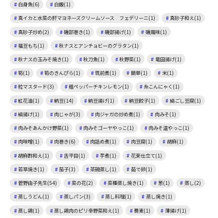
白身魚(6)
白飯(1)
真イカと水菜の肝マヨネーズクリームソース フェデリーニ(1)
真砂子和え(1)
真砂子炒め(2)
磯部巻き(1)
磯部揚げ(1)
磯風味(1)
福豆もち(1)
秋ナスとアンチョビーのグラタン(1)
秋ナスの玉みそ焼き(1)
秋刀魚(1)
秋野菜(1)
竜田揚げ(1)
筍(1)
筍のきんぴら(1)
筑前煮(1)
簡単(1)
米(1)
粒マスタード(3)
粗ペッパーチキンレモン(1)
糸こんにゃく(1)
紅花油(1)
納豆(14)
納豆揚げ(1)
納豆餃子(1)
絹ごし豆腐(1)
絹揚げ(1)
肉じゃが(3)
肉ジャガの炒め煮(1)
肉みそ(1)
肉みそあんかけ野菜(1)
肉みそゴーヤやっこ(1)
肉みそ温やっこ(1)
肉味噌(1)
肉巻き(6)
肉詰め煮(1)
肉豆腐(1)
胡麻(1)
胡麻酢和え(1)
舌平目(1)
芋煮(1)
花束仕立て(1)
若草焼き(1)
茄子(3)
茶碗蒸し(1)
茹で卵(1)
菅野由子先生(54)
菜の花(2)
菜種蒸し焼き(1)
葱(1)
蒸し(2)
蒸しうどん(1)
蒸しパン(3)
蒸し料理(1)
蒸し焼き(1)
蒸し鶏(1)
蒸し鶏肉のピリ辛野菜和え(1)
蕎麦(1)
薄揚げ(1)