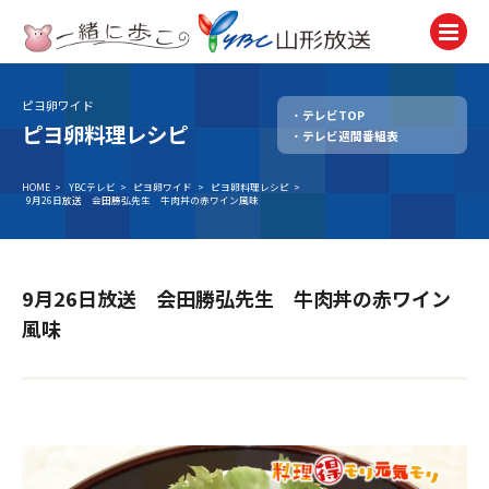
ピヨ卵ワイド
テレビTOP
テレビ
ピヨ卵料理レシピ
テレビ週間番組表
TV
ラジオ
HOME
>
YBCテレビ
>
ピヨ卵ワイド
>
ピヨ卵料理レシピ
>
9月26日放送 会田勝弘先生 牛肉丼の赤ワイン風味
Radio
ニュース
News
9月26日放送 会田勝弘先生 牛肉丼の赤ワイン
アナウンサー
風味
Announcer
イベント
Event
試写会・プレゼント
Present