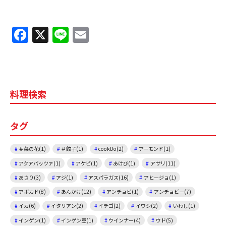
F
X
Li
E
a
n
m
c
e
ai
e
l
料理検索
b
o
タグ
o
k
＃菜の花(1)
＃餃子(1)
cookDo(2)
アーモンド(1)
アクアパッツァ(1)
アケビ(1)
あけび(1)
アサリ(11)
あさり(3)
アジ(1)
アスパラガス(16)
アヒージョ(1)
アボカド(8)
あんかけ(12)
アンチョビ(1)
アンチョビー(7)
イカ(6)
イタリアン(2)
イチゴ(2)
イワシ(2)
いわし(1)
インゲン(1)
インゲン豆(1)
ウインナー(4)
ウド(5)