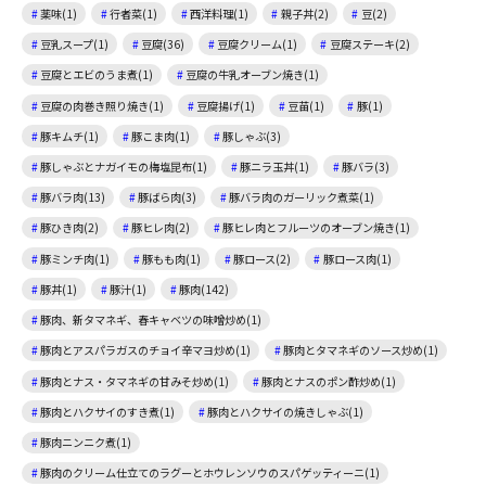
薬味(1)
行者菜(1)
西洋料理(1)
親子丼(2)
豆(2)
豆乳スープ(1)
豆腐(36)
豆腐クリーム(1)
豆腐ステーキ(2)
豆腐とエビのうま煮(1)
豆腐の牛乳オーブン焼き(1)
豆腐の肉巻き照り焼き(1)
豆腐揚げ(1)
豆苗(1)
豚(1)
豚キムチ(1)
豚こま肉(1)
豚しゃぶ(3)
豚しゃぶとナガイモの梅塩昆布(1)
豚ニラ玉丼(1)
豚バラ(3)
豚バラ肉(13)
豚ばら肉(3)
豚バラ肉のガーリック煮菜(1)
豚ひき肉(2)
豚ヒレ肉(2)
豚ヒレ肉とフルーツのオーブン焼き(1)
豚ミンチ肉(1)
豚もも肉(1)
豚ロース(2)
豚ロース肉(1)
豚丼(1)
豚汁(1)
豚肉(142)
豚肉、新タマネギ、春キャベツの味噌炒め(1)
豚肉とアスパラガスのチョイ辛マヨ炒め(1)
豚肉とタマネギのソース炒め(1)
豚肉とナス・タマネギの甘みそ炒め(1)
豚肉とナスのポン酢炒め(1)
豚肉とハクサイのすき煮(1)
豚肉とハクサイの焼きしゃぶ(1)
豚肉ニンニク煮(1)
豚肉のクリーム仕立てのラグーとホウレンソウのスパゲッティーニ(1)