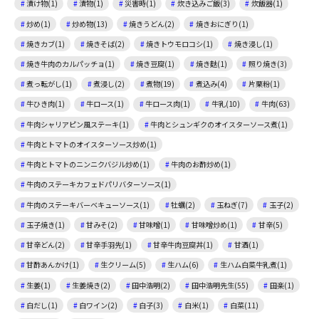
漬け物(1)
漬物(1)
災害時(1)
炊き込みご飯(3)
炊飯器(1)
炒め(1)
炒め物(13)
焼きうどん(2)
焼きおにぎり(1)
焼きカブ(1)
焼きそば(2)
焼きトウモロコシ(1)
焼き浸し(1)
焼き牛肉のカルパッチョ(1)
焼き豆腐(1)
焼き麩(1)
照り焼き(3)
煮っ転がし(1)
煮浸し(2)
煮物(19)
煮込み(4)
片栗粉(1)
牛ひき肉(1)
牛ロース(1)
牛ロース肉(1)
牛乳(10)
牛肉(63)
牛肉シャリアピン風ステーキ(1)
牛肉とシュンギクのオイスターソース煮(1)
牛肉とトマトのオイスターソース炒め(1)
牛肉とトマトのニンニクバジル炒め(1)
牛肉のお酢炒め(1)
牛肉のステーキカフェドパリバターソース(1)
牛肉のステーキバーベキューソース(1)
牡蠣(2)
玉ねぎ(7)
玉子(2)
玉子焼き(1)
甘みそ(2)
甘味噌(1)
甘味噌炒め(1)
甘辛(5)
甘辛どん(2)
甘辛手羽先(1)
甘辛牛肉豆腐丼(1)
甘酒(1)
甘酢あんかけ(1)
生クリーム(5)
生ハム(6)
生ハム白菜牛乳煮(1)
生姜(1)
生姜焼き(2)
田中浩明(2)
田中浩明先生(55)
田楽(1)
白だし(1)
白ワイン(2)
白子(3)
白米(1)
白菜(11)