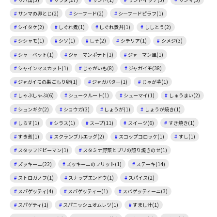
サンマの卵とじ(2)
シーフード(2)
シーフードピラフ(1)
シイタケ(2)
しぐれ煮(1)
しぐれ煮丼(1)
ししとう(2)
シシャモ(1)
シソ(1)
しそ(2)
シチリア(1)
シメジ(3)
シャーベット(1)
ジャーマンポテト(1)
ジャーマン風(1)
シャインマスカット(1)
じゃがいも(8)
ジャガイモ(38)
ジャガイモの巣ごもり卵(1)
ジャガバター(1)
じゃが芋(1)
しゃぶしゃぶ(6)
シュークルート(1)
シューマイ(1)
しゅうまい(2)
シュンギク(2)
ショウガ(3)
しょうが(1)
しょうが焼き(1)
しらす(1)
シラス(1)
スープ(11)
スイーツ(6)
すき焼き(1)
すき煮(1)
スクランブルエッグ(2)
スコップコロッケ(1)
すし(1)
スタッフドピーマン(1)
スタミナ野菜とブリの照り焼きのせ(1)
ズッキーニ(22)
ズッキーニのフリット(1)
ステーキ(14)
ストロガノフ(1)
スナップエンドウ(1)
スパイス(2)
スパゲッティ(4)
スパゲッティー(1)
スパゲッティーニ(3)
スパゲティ(1)
スパニッシュオムレツ(1)
すまし汁(1)