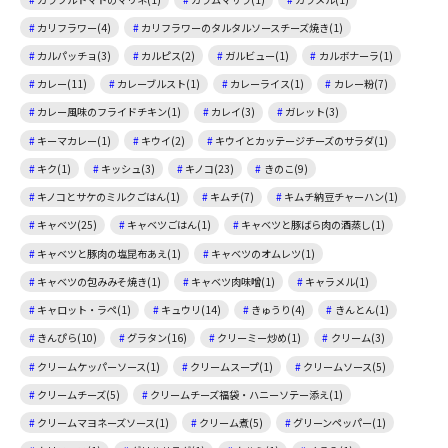
カリフラワー(4)
カリフラワーのタルタルソースチーズ焼き(1)
カルパッチョ(3)
カルピス(2)
ガルビュー(1)
カルボナーラ(1)
カレー(11)
カレーブルスト(1)
カレーライス(1)
カレー粉(7)
カレー風味のフライドチキン(1)
カレイ(3)
ガレット(3)
キーマカレー(1)
キウイ(2)
キウイとカッテージチーズのサラダ(1)
キク(1)
キッシュ(3)
キノコ(23)
きのこ(9)
キノコとサケのミルクごはん(1)
キムチ(7)
キムチ納豆チャーハン(1)
キャベツ(25)
キャベツごはん(1)
キャベツと豚ばら肉の酒蒸し(1)
キャベツと豚肉の塩昆布あえ(1)
キャベツのオムレツ(1)
キャベツの包みみそ焼き(1)
キャベツ肉味噌(1)
キャラメル(1)
キャロット・ラペ(1)
キュウリ(14)
きゅうり(4)
きんとん(1)
きんぴら(10)
グラタン(16)
クリーミー炒め(1)
クリーム(3)
クリームケッパーソース(1)
クリームスープ(1)
クリームソース(5)
クリームチーズ(5)
クリームチーズ福袋・ハニーソテー添え(1)
クリームマヨネーズソース(1)
クリーム煮(5)
グリーンペッパー(1)