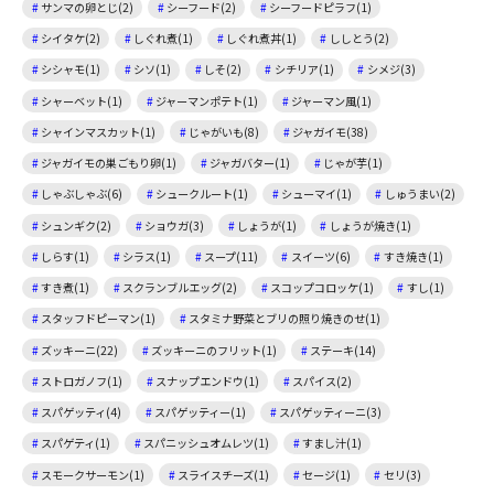
サンマの卵とじ(2)
シーフード(2)
シーフードピラフ(1)
シイタケ(2)
しぐれ煮(1)
しぐれ煮丼(1)
ししとう(2)
シシャモ(1)
シソ(1)
しそ(2)
シチリア(1)
シメジ(3)
シャーベット(1)
ジャーマンポテト(1)
ジャーマン風(1)
シャインマスカット(1)
じゃがいも(8)
ジャガイモ(38)
ジャガイモの巣ごもり卵(1)
ジャガバター(1)
じゃが芋(1)
しゃぶしゃぶ(6)
シュークルート(1)
シューマイ(1)
しゅうまい(2)
シュンギク(2)
ショウガ(3)
しょうが(1)
しょうが焼き(1)
しらす(1)
シラス(1)
スープ(11)
スイーツ(6)
すき焼き(1)
すき煮(1)
スクランブルエッグ(2)
スコップコロッケ(1)
すし(1)
スタッフドピーマン(1)
スタミナ野菜とブリの照り焼きのせ(1)
ズッキーニ(22)
ズッキーニのフリット(1)
ステーキ(14)
ストロガノフ(1)
スナップエンドウ(1)
スパイス(2)
スパゲッティ(4)
スパゲッティー(1)
スパゲッティーニ(3)
スパゲティ(1)
スパニッシュオムレツ(1)
すまし汁(1)
スモークサーモン(1)
スライスチーズ(1)
セージ(1)
セリ(3)