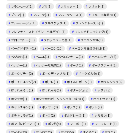
フランセーズ(1)
ブリ(5)
フリッター(1)
フリット(3)
プリン(1)
フルーツ(7)
フルーツソース(1)
フルーツ春巻き(1)
ブルールージュ(1)
ブルスケッタ(1)
フレンチトースト(1)
フレンチトースト（パン ペルデュ）(1)
フレンチドレッシング(1)
ブロッコリー(13)
ブロッコリーの茎(1)
プロバンサル(1)
ベークドポテト(1)
ベーコン(20)
ベーコンマヨ焼きそば(1)
ベジたれ(1)
ベニエ(1)
ペペロンチーニ(1)
ペペロンチーノ(4)
ヘルシー(1)
ヘルシーな焼肉(1)
ポーク(1)
ポークステーキ(1)
ポークソテー(2)
ポークディアブル(1)
ポークピカタ(1)
ポーチドエッグ(2)
ポアレ(1)
ボイルドポーク(1)
ホウレンソウ(6)
ほうれんそう(1)
ほうれん草(5)
ポタージュ(5)
ホタテ(5)
ホタテ貝(1)
ホタテ貝のガーリックバター焼き(1)
ホットサンド(1)
ホットチキン(1)
ポテサラ(3)
ポテチ(1)
ポテト(2)
ポテトサラダ(1)
ポトフ(2)
ボルドレーズ(1)
ホルモン(1)
ボンゴレビアンコ(1)
ポン酢(4)
マーボー(1)
マーマレード(1)
マイタケ(3)
マカロニ(2)
マグロ(4)
まぐろ(1)
マス(1)