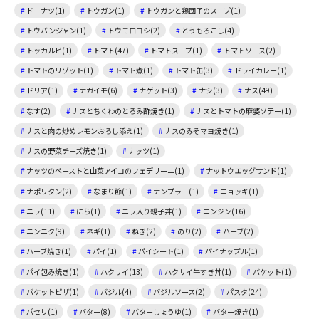
ドーナツ(1)
トウガン(1)
トウガンと鶏団子のスープ(1)
トウバンジャン(1)
トウモロコシ(2)
とうもろこし(4)
トッカルビ(1)
トマト(47)
トマトスープ(1)
トマトソース(2)
トマトのリゾット(1)
トマト煮(1)
トマト缶(3)
ドライカレー(1)
ドリア(1)
ナガイモ(6)
ナゲット(3)
ナシ(3)
ナス(49)
なす(2)
ナスとちくわのとろみ酢焼き(1)
ナスとトマトの麻婆ソテー(1)
ナスと肉の炒めレモンおろし添え(1)
ナスのみそマヨ焼き(1)
ナスの野菜チーズ焼き(1)
ナッツ(1)
ナッツのペーストと山菜アイコのフェデリーニ(1)
ナットウエッグサンド(1)
ナポリタン(2)
なまり節(1)
ナンプラー(1)
ニョッキ(1)
ニラ(11)
にら(1)
ニラ入り親子丼(1)
ニンジン(16)
ニンニク(9)
ネギ(1)
ねぎ(2)
のり(2)
ハーブ(2)
ハーブ焼き(1)
パイ(1)
パイシート(1)
パイナップル(1)
パイ包み焼き(1)
ハクサイ(13)
ハクサイ牛すき丼(1)
バケット(1)
バケットピザ(1)
バジル(4)
バジルソース(2)
パスタ(24)
パセリ(1)
バター(8)
バターしょうゆ(1)
バター焼き(1)