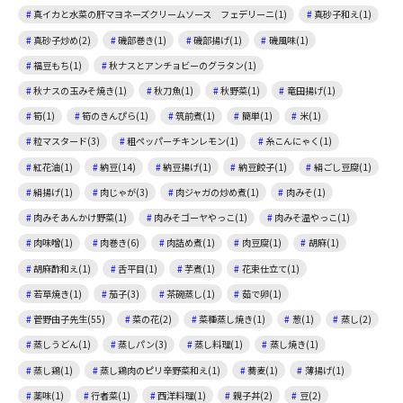
真イカと水菜の肝マヨネーズクリームソース フェデリーニ(1)
真砂子和え(1)
真砂子炒め(2)
磯部巻き(1)
磯部揚げ(1)
磯風味(1)
福豆もち(1)
秋ナスとアンチョビーのグラタン(1)
秋ナスの玉みそ焼き(1)
秋刀魚(1)
秋野菜(1)
竜田揚げ(1)
筍(1)
筍のきんぴら(1)
筑前煮(1)
簡単(1)
米(1)
粒マスタード(3)
粗ペッパーチキンレモン(1)
糸こんにゃく(1)
紅花油(1)
納豆(14)
納豆揚げ(1)
納豆餃子(1)
絹ごし豆腐(1)
絹揚げ(1)
肉じゃが(3)
肉ジャガの炒め煮(1)
肉みそ(1)
肉みそあんかけ野菜(1)
肉みそゴーヤやっこ(1)
肉みそ温やっこ(1)
肉味噌(1)
肉巻き(6)
肉詰め煮(1)
肉豆腐(1)
胡麻(1)
胡麻酢和え(1)
舌平目(1)
芋煮(1)
花束仕立て(1)
若草焼き(1)
茄子(3)
茶碗蒸し(1)
茹で卵(1)
菅野由子先生(55)
菜の花(2)
菜種蒸し焼き(1)
葱(1)
蒸し(2)
蒸しうどん(1)
蒸しパン(3)
蒸し料理(1)
蒸し焼き(1)
蒸し鶏(1)
蒸し鶏肉のピリ辛野菜和え(1)
蕎麦(1)
薄揚げ(1)
薬味(1)
行者菜(1)
西洋料理(1)
親子丼(2)
豆(2)