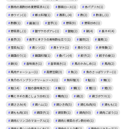
豚肉の黒酢炒め夏野菜添え(1)
豚肩ロース(1)
赤パプリカ(1)
赤ワイン(1)
郷土料理(1)
酒蒸し(4)
酢(2)
酢浸し(1)
酢豚(1)
醤油(1)
里芋(1)
野菜(9)
野菜炒め(1)
野菜蒸し(1)
銀ザケのポアレ(1)
銀鮭(2)
鍋(4)
長ネギ(4)
長芋(3)
長芋とオクラの美味酢仕立て(1)
雑炊(2)
雑煮(1)
雪若丸(1)
青シソ(1)
青トマト(1)
青のり(1)
非常食(1)
韓国のり(1)
韓国料理(1)
食パン(4)
餃子(2)
餃子の皮(1)
餅(6)
香味焼き(1)
香草焼き(1)
馬のかみしめ(1)
馬肉(2)
馬肉チャーシュー(1)
高野豆腐(3)
魚(2)
魚のさっぱりソテー(1)
魚介のバンブランクリームソース(1)
魚料理(3)
鮎(1)
鮪(1)
鮭(14)
鮭の香味焼き(1)
鯖(1)
鯛(1)
鰹(1)
鱈(3)
鴨とネギの黒こしょう炒め(1)
鴨肉(1)
鶏(2)
鶏ゴボウ汁(1)
鶏ささみ(4)
鶏ハム(1)
鶏ひき肉(5)
鶏むね肉(6)
鶏もも(1)
鶏もも肉(10)
鶏団子(1)
鶏甘酢(1)
鶏肉(93)
鶏肉ごぼう(1)
鶏肉とリンゴのマヨーグル(1)
鶏肉と根菜のポン酢炒め(1)
鶏肉と青シソの焼きつくね(1)
鶏肉のミルク煮(1)
鶏肉のリヨネーズ(1)