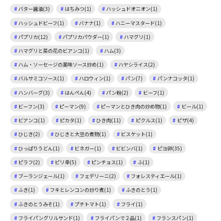
バター醤油(3)
はちみつ(1)
ハッシュドオニオン(1)
ハッシュドビーフ(1)
バナナ(1)
ハニーマスタード(1)
パプリカ(12)
パプリカパウダー(1)
ハマグリ(1)
ハマグリと菜の花のビアンコ(1)
ハム(3)
ハム・ソーセージの薬味ソース炒め(1)
ハヤシライス(2)
バルサミコソース(1)
ハロウィン(1)
パン(7)
パンナコッタ(1)
ハンバーグ(3)
はんぺん(4)
パン粉(2)
ビーフ(1)
ビーフン(3)
ピーマン(9)
ピーマンとひき肉の炒め物(1)
ビール(1)
ビアンコ(1)
ピカタ(1)
ひき肉(11)
ピクルス(1)
ピザ(4)
ひじき(2)
ひじきと大豆の煮物(1)
ビスケット(1)
ひっぱりうどん(1)
ビネガー(1)
ビビンバ(1)
ピヨ卵(35)
ピラフ(2)
ピリ辛(5)
ピンチョス(1)
ふ(1)
ブーランジェール(1)
フェデリーニ(2)
フォレスティエール(1)
ふき(1)
フキとレンコンの炒り煮(1)
ふきのとう(1)
ふきのとうみそ(1)
プチトマト(1)
フライ(1)
フライパングリルサンド(1)
フライパンで２品(1)
フランスパン(1)