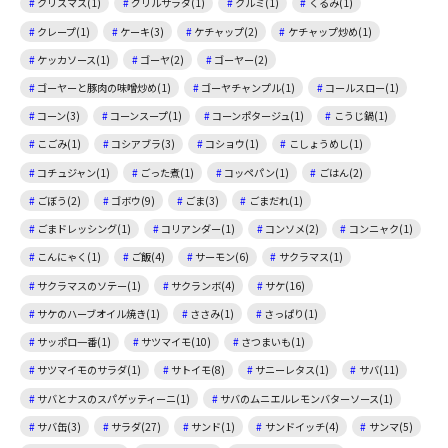
クリスマス(1)
グリルサラダ(1)
クルミ(1)
くるみ(1)
クレープ(1)
ケーキ(3)
ケチャップ(2)
ケチャップ炒め(1)
ケッカソース(1)
ゴーヤ(2)
ゴーヤー(2)
ゴーヤーと豚肉の味噌炒め(1)
ゴーヤチャンプル(1)
コールスロー(1)
コーン(3)
コーンスープ(1)
コーンポタージュ(1)
こうじ鍋(1)
こごみ(1)
コシアブラ(3)
コショウ(1)
こしょうめし(1)
コチュジャン(1)
ごった煮(1)
コッペパン(1)
ごはん(2)
ごぼう(2)
ゴボウ(9)
ごま(3)
ごまだれ(1)
ごまドレッシング(1)
コリアンダー(1)
コンソメ(2)
コンニャク(1)
こんにゃく(1)
ご飯(4)
サーモン(6)
サクラマス(1)
サクラマスのソテー(1)
サクランボ(4)
サケ(16)
サケのハーブオイル焼き(1)
ささみ(1)
さっぱり(1)
サッポロ一番(1)
サツマイモ(10)
さつまいも(1)
サツマイモのサラダ(1)
サトイモ(8)
サニーレタス(1)
サバ(11)
サバとナスのスパゲッティーニ(1)
サバのムニエルレモンバターソース(1)
サバ缶(3)
サラダ(27)
サンド(1)
サンドイッチ(4)
サンマ(5)