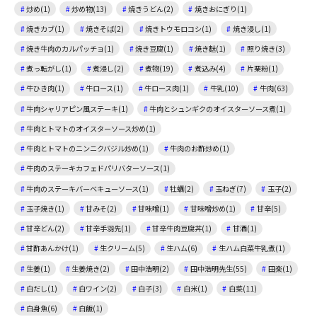
炒め(1)
炒め物(13)
焼きうどん(2)
焼きおにぎり(1)
焼きカブ(1)
焼きそば(2)
焼きトウモロコシ(1)
焼き浸し(1)
焼き牛肉のカルパッチョ(1)
焼き豆腐(1)
焼き麩(1)
照り焼き(3)
煮っ転がし(1)
煮浸し(2)
煮物(19)
煮込み(4)
片栗粉(1)
牛ひき肉(1)
牛ロース(1)
牛ロース肉(1)
牛乳(10)
牛肉(63)
牛肉シャリアピン風ステーキ(1)
牛肉とシュンギクのオイスターソース煮(1)
牛肉とトマトのオイスターソース炒め(1)
牛肉とトマトのニンニクバジル炒め(1)
牛肉のお酢炒め(1)
牛肉のステーキカフェドパリバターソース(1)
牛肉のステーキバーベキューソース(1)
牡蠣(2)
玉ねぎ(7)
玉子(2)
玉子焼き(1)
甘みそ(2)
甘味噌(1)
甘味噌炒め(1)
甘辛(5)
甘辛どん(2)
甘辛手羽先(1)
甘辛牛肉豆腐丼(1)
甘酒(1)
甘酢あんかけ(1)
生クリーム(5)
生ハム(6)
生ハム白菜牛乳煮(1)
生姜(1)
生姜焼き(2)
田中浩明(2)
田中浩明先生(55)
田楽(1)
白だし(1)
白ワイン(2)
白子(3)
白米(1)
白菜(11)
白身魚(6)
白飯(1)