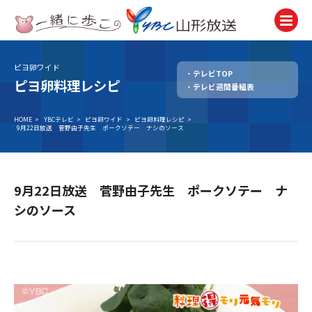
ピヨ卵ワイド
テレビTOP
テレビ
ピヨ卵料理レシピ
テレビ週間番組表
TV
ラジオ
HOME
>
YBCテレビ
>
ピヨ卵ワイド
>
ピヨ卵料理レシピ
>
9月22日放送 菅野由子先生 ポークソテー ナシのソース
Radio
ニュース
News
9月22日放送 菅野由子先生 ポークソテー ナ
アナウンサー
シのソース
Announcer
イベント
Event
試写会・プレゼント
Present