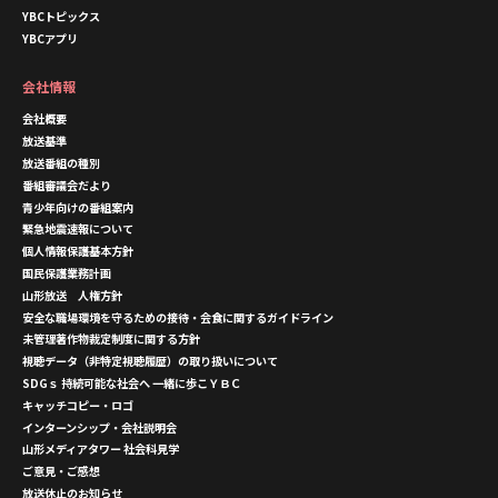
YBCトピックス
YBCアプリ
会社情報
会社概要
放送基準
放送番組の種別
番組審議会だより
青少年向けの番組案内
緊急地震速報について
個人情報保護基本方針
国民保護業務計画
山形放送 人権方針
安全な職場環境を守るための接待・会食に関するガイドライン
未管理著作物裁定制度に関する方針
視聴データ（非特定視聴履歴）の取り扱いについて
SDGｓ 持続可能な社会へ 一緒に歩こＹＢＣ
キャッチコピー・ロゴ
インターンシップ・会社説明会
山形メディアタワー 社会科見学
ご意見・ご感想
放送休止のお知らせ