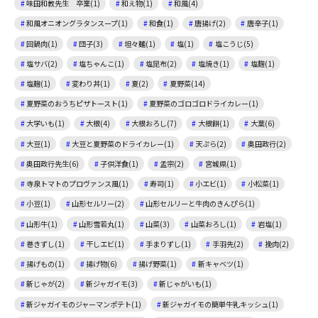
味田和教先生 卒業(1)
和え物(1)
和風(4)
和風オニオングラタンスープ(1)
和食(1)
唐揚げ(2)
唐辛子(1)
回鍋肉(1)
団子(3)
坦々麺(1)
塩(1)
塩こうじ(5)
塩サバ(2)
塩ちゃんこ(1)
塩昆布(2)
塩焼き(1)
塩麴(1)
塩麹(1)
変わり丼(1)
夏(2)
夏野菜(14)
夏野菜のおうちピザトースト(1)
夏野菜のゴロゴロドライカレー(1)
大学いも(1)
大根(4)
大根おろし(7)
大根餅(1)
大葉(6)
大豆(1)
大豆と夏野菜のドライカレー(1)
天ぷら(2)
奥田政行(2)
奥田政行先生(6)
子供洋食(1)
孟宗(2)
宮城県(1)
寺泉トマトのプロヴァンス風(1)
寿司(1)
小エビ(1)
小松菜(1)
小豆(1)
山形セルリー(2)
山形セルリーと牛肉のきんぴら(1)
山形牛(1)
山形雪若丸(1)
山菜(3)
山菜おろし(1)
岩塩(1)
巻きずし(1)
干しエビ(1)
手まりずし(1)
手羽先(2)
挽肉(2)
揚げもの(1)
揚げ物(6)
揚げ野菜(1)
新キャベツ(1)
新じゃが(2)
新ジャガイモ(3)
新じゃがいも(1)
新ジャガイモのジャーマンポテト(1)
新ジャガイモの簡単牛乳キッシュ(1)