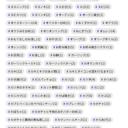
エスニック(1)
エノキ(2)
えのき(1)
えび(2)
エビ(15)
エビカツ(1)
エリンギ(2)
オーブン(1)
オーブン焼き(1)
オイスターソース(4)
オイスター炒め(1)
おくずかけ(1)
オクラ(3)
オクラみそ炒め(1)
オニオンリング(1)
おにぎり(3)
オムレツ(4)
おもてなしのお浸し(1)
おやき(1)
オリーブ(1)
オリーブオイル(2)
オレンジ(5)
お刺身(1)
お好み焼き(5)
お好み焼きハクサイ(1)
お正月(1)
お浸し(2)
お餅(1)
ガーリック(3)
ガーリックトースト(1)
ガーリックバター(2)
カオマンガイ(1)
カキ(12)
カキとキクのあえ物(1)
カキとダイコンの変わりなます(1)
かき揚げ(1)
ガスパッチョ(1)
カツ(2)
カツオ(4)
かつお(1)
カツオのタタキ(1)
カット野菜(1)
カツレツ(2)
カニ(2)
カニカマ(1)
カニかま(1)
かば焼き(1)
カブ(6)
かぶ(2)
カブとベーコンのペペロンチーノ(1)
カプレーゼ(1)
カボチャ(13)
かぼちゃ(1)
カボチャと牛肉のみそバター炒め(1)
カボチャと豚肉の重ね蒸し(1)
カマンベールチーズ(1)
からあげ(1)
カラフルトマトのマリネ(1)
ガラムマサラ(1)
カラメル(1)