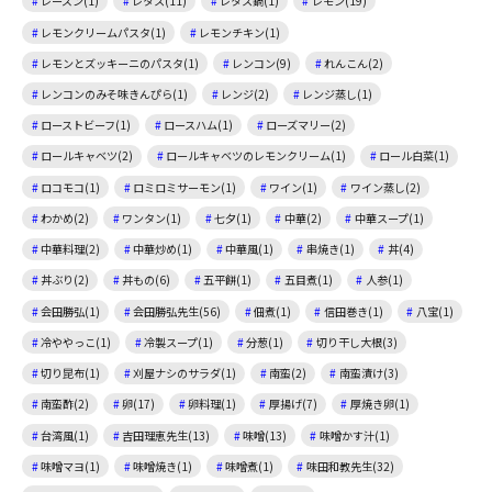
レーズン(1)
レタス(11)
レタス鍋(1)
レモン(19)
レモンクリームパスタ(1)
レモンチキン(1)
レモンとズッキーニのパスタ(1)
レンコン(9)
れんこん(2)
レンコンのみそ味きんぴら(1)
レンジ(2)
レンジ蒸し(1)
ローストビーフ(1)
ロースハム(1)
ローズマリー(2)
ロールキャベツ(2)
ロールキャベツのレモンクリーム(1)
ロール白菜(1)
ロコモコ(1)
ロミロミサーモン(1)
ワイン(1)
ワイン蒸し(2)
わかめ(2)
ワンタン(1)
七夕(1)
中華(2)
中華スープ(1)
中華料理(2)
中華炒め(1)
中華風(1)
串焼き(1)
丼(4)
丼ぶり(2)
丼もの(6)
五平餅(1)
五目煮(1)
人参(1)
会田勝弘(1)
会田勝弘先生(56)
佃煮(1)
信田巻き(1)
八宝(1)
冷ややっこ(1)
冷製スープ(1)
分葱(1)
切り干し大根(3)
切り昆布(1)
刈屋ナシのサラダ(1)
南蛮(2)
南蛮漬け(3)
南蛮酢(2)
卵(17)
卵料理(1)
厚揚げ(7)
厚焼き卵(1)
台湾風(1)
吉田理恵先生(13)
味噌(13)
味噌かす汁(1)
味噌マヨ(1)
味噌焼き(1)
味噌煮(1)
味田和教先生(32)