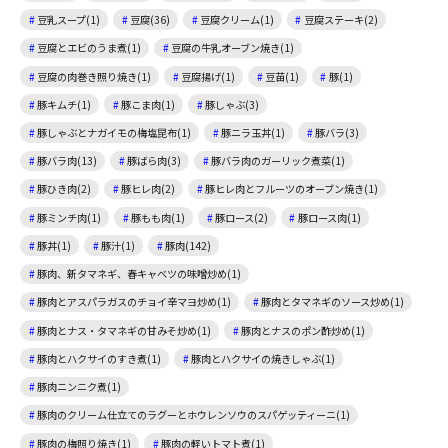
豆乳スープ(1)
豆腐(36)
豆腐クリーム(1)
豆腐ステーキ(2)
豆腐とエビのうま煮(1)
豆腐の牛乳オーブン焼き(1)
豆腐の肉巻き照り焼き(1)
豆腐揚げ(1)
豆苗(1)
豚(1)
豚キムチ(1)
豚こま肉(1)
豚しゃぶ(3)
豚しゃぶとナガイモの梅塩昆布(1)
豚ニラ玉丼(1)
豚バラ(3)
豚バラ肉(13)
豚ばら肉(3)
豚バラ肉のガーリック煮菜(1)
豚ひき肉(2)
豚ヒレ肉(2)
豚ヒレ肉とフルーツのオーブン焼き(1)
豚ミンチ肉(1)
豚もも肉(1)
豚ロース(2)
豚ロース肉(1)
豚丼(1)
豚汁(1)
豚肉(142)
豚肉、新タマネギ、春キャベツの味噌炒め(1)
豚肉とアスパラガスのチョイ辛マヨ炒め(1)
豚肉とタマネギのソース炒め(1)
豚肉とナス・タマネギの甘みそ炒め(1)
豚肉とナスのポン酢炒め(1)
豚肉とハクサイのすき煮(1)
豚肉とハクサイの焼きしゃぶ(1)
豚肉ニンニク煮(1)
豚肉のクリーム仕立てのラグーとホウレンソウのスパゲッティーニ(1)
豚肉の梅照り焼き(1)
豚肉の軽いトマト煮(1)