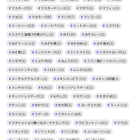
マスタード(5)
マスタードソース(1)
マダラ(1)
マフィン(1)
マヨ(1)
マヨネーズ(8)
マリネ(7)
マンゴー(1)
ミートソース(3)
ミートパイ(1)
ミートボール(1)
ミズナ(1)
ミズナと油揚げの煮びたし(1)
みそ(15)
みそカレー(1)
みそラーメン(1)
みぞれ煮(1)
みそ炒め(2)
みそ焼き(2)
みそ煮(1)
ミックスチーズ(1)
ミニトマト(3)
ミネストローネ(1)
ミモザ(1)
ミョウガ(6)
みょうが(1)
ミラノ風ビーフカツレツ(1)
ミルファンティ(1)
ミロトン(1)
ムニエル(10)
メーテルドテルバター(1)
メキシカンピラフ(1)
メキシコ料理(1)
メンチカツ(1)
もち(1)
モッツアレラチーズ(1)
モッツァレラチーズ(1)
もやし(5)
モヤシ(1)
やきそば(1)
やっこ(1)
ゆかり(1)
ゆき菜(1)
ヨーグルト(4)
ラーメン(1)
ライス(1)
ラグー(1)
ラタトゥイユ(4)
ラタトゥイユで食べるポーチドエッグ(1)
ラビゴットソース(1)
ラペ(1)
リエット(2)
リゾット(3)
リンゴ(4)
ルーローハン(1)