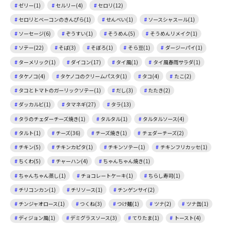
ゼリー(1)
セルリー(4)
セロリ(12)
セロリとベーコンのきんぴら(1)
せんべい(1)
ソースシャスール(1)
ソーセージ(6)
ぞうすい(1)
そうめん(5)
そうめんリメイク(1)
ソテー(22)
そば(3)
そぼろ(1)
そら豆(1)
ダージーパイ(1)
ターメリック(1)
ダイコン(17)
タイ風(1)
タイ風春雨サラダ(1)
タケノコ(4)
タケノコのクリームパスタ(1)
タコ(4)
たこ(2)
タコとトマトのガーリックソテー(1)
だし(3)
たたき(2)
ダッカルビ(1)
タマネギ(27)
タラ(13)
タラのチェダーチーズ焼き(1)
タルタル(1)
タルタルソース(4)
タルト(1)
チーズ(36)
チーズ焼き(1)
チェダーチーズ(2)
チキン(5)
チキンカピタ(1)
チキンソテー(1)
チキンフリカッセ(1)
ちくわ(5)
チャーハン(4)
ちゃんちゃん焼き(1)
ちゃんちゃん蒸し(1)
チョコレートケーキ(1)
ちらし寿司(1)
チリコンカン(1)
チリソース(1)
チンゲンサイ(2)
チンジャオロース(1)
つくね(3)
つけ麺(1)
ツナ(2)
ツナ缶(1)
ディジョン風(1)
デミグラスソース(3)
てりたま(1)
トースト(4)