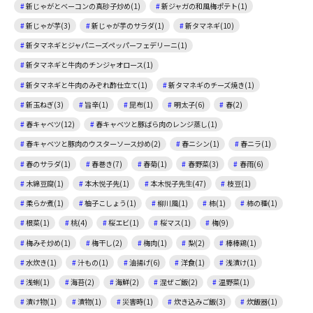
新じゃがとベーコンの真砂子炒め(1)
新ジャガの和風梅ポテト(1)
新じゃが芋(3)
新じゃが芋のサラダ(1)
新タマネギ(10)
新タマネギとジャパニーズペッパーフェデリーニ(1)
新タマネギと牛肉のチンジャオロース(1)
新タマネギと牛肉のみぞれ酢仕立て(1)
新タマネギのチーズ焼き(1)
新玉ねぎ(3)
旨辛(1)
昆布(1)
明太子(6)
春(2)
春キャベツ(12)
春キャベツと豚ばら肉のレンジ蒸し(1)
春キャベツと豚肉のウスターソース炒め(2)
春ニシン(1)
春ニラ(1)
春のサラダ(1)
春巻き(7)
春菊(1)
春野菜(3)
春雨(6)
木綿豆腐(1)
本木悦子先(1)
本木悦子先生(47)
枝豆(1)
柔らか煮(1)
柚子こしょう(1)
柳川風(1)
柿(1)
柿の種(1)
根菜(1)
桃(4)
桜エビ(1)
桜マス(1)
梅(9)
梅みそ炒め(1)
梅干し(2)
梅肉(1)
梨(2)
棒棒鶏(1)
水炊き(1)
汁もの(1)
油揚げ(6)
洋食(1)
浅漬け(1)
浅蜊(1)
海苔(2)
海鮮(2)
混ぜご飯(2)
温野菜(1)
漬け物(1)
漬物(1)
災害時(1)
炊き込みご飯(3)
炊飯器(1)