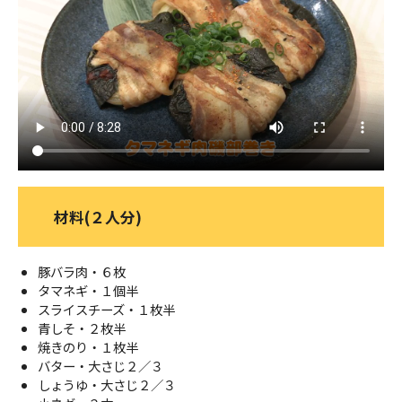
ＹＢＣオンデマンド
やまがた情熱市場
材料(２人分)
豚バラ肉・６枚
タマネギ・１個半
スライスチーズ・１枚半
青しそ・２枚半
焼きのり・１枚半
バター・大さじ２／３
しょうゆ・大さじ２／３