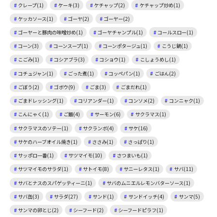
クレープ(1)
ケーキ(3)
ケチャップ(2)
ケチャップ炒め(1)
ケッカソース(1)
ゴーヤ(2)
ゴーヤー(2)
ゴーヤーと豚肉の味噌炒め(1)
ゴーヤチャンプル(1)
コールスロー(1)
コーン(3)
コーンスープ(1)
コーンポタージュ(1)
こうじ鍋(1)
こごみ(1)
コシアブラ(3)
コショウ(1)
こしょうめし(1)
コチュジャン(1)
ごった煮(1)
コッペパン(1)
ごはん(2)
ごぼう(2)
ゴボウ(9)
ごま(3)
ごまだれ(1)
ごまドレッシング(1)
コリアンダー(1)
コンソメ(2)
コンニャク(1)
こんにゃく(1)
ご飯(4)
サーモン(6)
サクラマス(1)
サクラマスのソテー(1)
サクランボ(4)
サケ(16)
サケのハーブオイル焼き(1)
ささみ(1)
さっぱり(1)
サッポロ一番(1)
サツマイモ(10)
さつまいも(1)
サツマイモのサラダ(1)
サトイモ(8)
サニーレタス(1)
サバ(11)
サバとナスのスパゲッティーニ(1)
サバのムニエルレモンバターソース(1)
サバ缶(3)
サラダ(27)
サンド(1)
サンドイッチ(4)
サンマ(5)
サンマの卵とじ(2)
シーフード(2)
シーフードピラフ(1)