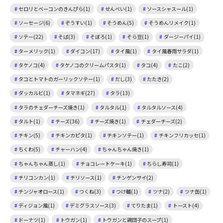
セロリとベーコンのきんぴら(1)
せんべい(1)
ソースシャスール(1)
ソーセージ(6)
ぞうすい(1)
そうめん(5)
そうめんリメイク(1)
ソテー(22)
そば(3)
そぼろ(1)
そら豆(1)
ダージーパイ(1)
ターメリック(1)
ダイコン(17)
タイ風(1)
タイ風春雨サラダ(1)
タケノコ(4)
タケノコのクリームパスタ(1)
タコ(4)
たこ(2)
タコとトマトのガーリックソテー(1)
だし(3)
たたき(2)
ダッカルビ(1)
タマネギ(27)
タラ(13)
タラのチェダーチーズ焼き(1)
タルタル(1)
タルタルソース(4)
タルト(1)
チーズ(36)
チーズ焼き(1)
チェダーチーズ(2)
チキン(5)
チキンカピタ(1)
チキンソテー(1)
チキンフリカッセ(1)
ちくわ(5)
チャーハン(4)
ちゃんちゃん焼き(1)
ちゃんちゃん蒸し(1)
チョコレートケーキ(1)
ちらし寿司(1)
チリコンカン(1)
チリソース(1)
チンゲンサイ(2)
チンジャオロース(1)
つくね(3)
つけ麺(1)
ツナ(2)
ツナ缶(1)
ディジョン風(1)
デミグラスソース(3)
てりたま(1)
トースト(4)
ドーナツ(1)
トウガン(1)
トウガンと鶏団子のスープ(1)