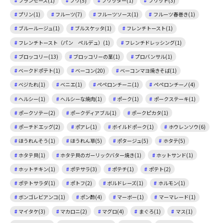
フランセーズ(1)
ブリ(5)
フリッター(1)
フリット(3)
プリン(1)
フルーツ(7)
フルーツソース(1)
フルーツ春巻き(1)
ブルールージュ(1)
ブルスケッタ(1)
フレンチトースト(1)
フレンチトースト（パン ペルデュ）(1)
フレンチドレッシング(1)
ブロッコリー(13)
ブロッコリーの茎(1)
プロバンサル(1)
ベークドポテト(1)
ベーコン(20)
ベーコンマヨ焼きそば(1)
ベジたれ(1)
ベニエ(1)
ペペロンチーニ(1)
ペペロンチーノ(4)
ヘルシー(1)
ヘルシーな焼肉(1)
ポーク(1)
ポークステーキ(1)
ポークソテー(2)
ポークディアブル(1)
ポークピカタ(1)
ポーチドエッグ(2)
ポアレ(1)
ボイルドポーク(1)
ホウレンソウ(6)
ほうれんそう(1)
ほうれん草(5)
ポタージュ(5)
ホタテ(5)
ホタテ貝(1)
ホタテ貝のガーリックバター焼き(1)
ホットサンド(1)
ホットチキン(1)
ポテサラ(3)
ポテチ(1)
ポテト(2)
ポテトサラダ(1)
ポトフ(2)
ボルドレーズ(1)
ホルモン(1)
ボンゴレビアンコ(1)
ポン酢(4)
マーボー(1)
マーマレード(1)
マイタケ(3)
マカロニ(2)
マグロ(4)
まぐろ(1)
マス(1)