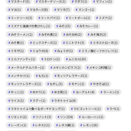
マスタード(5)
マスタードソース(1)
マダラ(1)
マフィン(1)
マヨ(1)
マヨネーズ(8)
マリネ(7)
マンゴー(1)
ミートソース(3)
ミートパイ(1)
ミートボール(1)
ミズナ(1)
ミズナと油揚げの煮びたし(1)
みそ(15)
みそカレー(1)
みそラーメン(1)
みぞれ煮(1)
みそ炒め(2)
みそ焼き(2)
みそ煮(1)
ミックスチーズ(1)
ミニトマト(3)
ミネストローネ(1)
ミモザ(1)
ミョウガ(6)
みょうが(1)
ミラノ風ビーフカツレツ(1)
ミルファンティ(1)
ミロトン(1)
ムニエル(10)
メーテルドテルバター(1)
メキシカンピラフ(1)
メキシコ料理(1)
メンチカツ(1)
もち(1)
モッツアレラチーズ(1)
モッツァレラチーズ(1)
もやし(5)
モヤシ(1)
やきそば(1)
やっこ(1)
ゆかり(1)
ゆき菜(1)
ヨーグルト(4)
ラーメン(1)
ライス(1)
ラグー(1)
ラタトゥイユ(4)
ラタトゥイユで食べるポーチドエッグ(1)
ラビゴットソース(1)
ラペ(1)
リエット(2)
リゾット(3)
リンゴ(4)
ルーローハン(1)
レーズン(1)
レタス(11)
レタス鍋(1)
レモン(19)