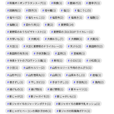
和風オニオングラタンスープ(1)
和食(1)
唐揚げ(2)
唐辛子(1)
回鍋肉(1)
団子(3)
坦々麺(1)
塩(1)
塩こうじ(5)
塩サバ(2)
塩ちゃんこ(1)
塩昆布(2)
塩焼き(1)
塩麴(1)
塩麹(1)
変わり丼(1)
夏(2)
夏野菜(14)
夏野菜のおうちピザトースト(1)
夏野菜のゴロゴロドライカレー(1)
大学いも(1)
大根(4)
大根おろし(7)
大根餅(1)
大葉(6)
大豆(1)
大豆と夏野菜のドライカレー(1)
天ぷら(2)
奥田政行(2)
奥田政行先生(6)
子供洋食(1)
孟宗(2)
宮城県(1)
寺泉トマトのプロヴァンス風(1)
寿司(1)
小エビ(1)
小松菜(1)
小豆(1)
山形セルリー(2)
山形セルリーと牛肉のきんぴら(1)
山形牛(1)
山形雪若丸(1)
山菜(3)
山菜おろし(1)
岩塩(1)
巻きずし(1)
干しエビ(1)
手まりずし(1)
手羽先(2)
挽肉(2)
揚げもの(1)
揚げ物(6)
揚げ野菜(1)
新キャベツ(1)
新じゃが(2)
新ジャガイモ(3)
新じゃがいも(1)
新ジャガイモのジャーマンポテト(1)
新ジャガイモの簡単牛乳キッシュ(1)
新じゃがとベーコンの真砂子炒め(1)
新ジャガの和風梅ポテト(1)