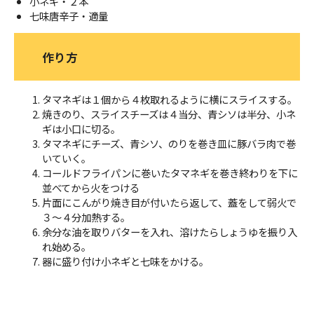
小ネギ・２本
七味唐辛子・適量
作り方
タマネギは１個から４枚取れるように横にスライスする。
焼きのり、スライスチーズは４当分、青シソは半分、小ネ
ギは小口に切る。
タマネギにチーズ、青シソ、のりを巻き皿に豚バラ肉で巻
いていく。
コールドフライパンに巻いたタマネギを巻き終わりを下に
並べてから火をつける
片面にこんがり焼き目が付いたら返して、蓋をして弱火で
３～４分加熱する。
余分な油を取りバターを入れ、溶けたらしょうゆを振り入
れ始める。
器に盛り付け小ネギと七味をかける。