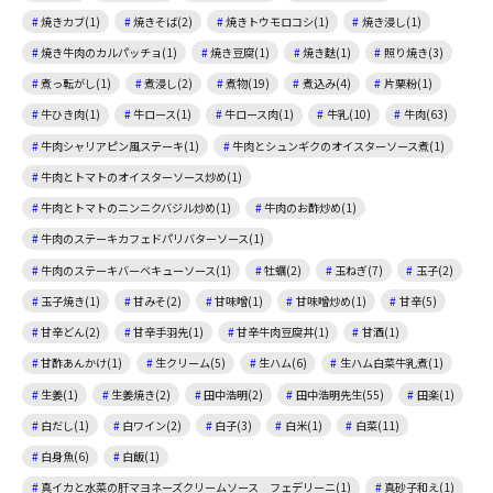
焼きカブ(1)
焼きそば(2)
焼きトウモロコシ(1)
焼き浸し(1)
焼き牛肉のカルパッチョ(1)
焼き豆腐(1)
焼き麩(1)
照り焼き(3)
煮っ転がし(1)
煮浸し(2)
煮物(19)
煮込み(4)
片栗粉(1)
牛ひき肉(1)
牛ロース(1)
牛ロース肉(1)
牛乳(10)
牛肉(63)
牛肉シャリアピン風ステーキ(1)
牛肉とシュンギクのオイスターソース煮(1)
牛肉とトマトのオイスターソース炒め(1)
牛肉とトマトのニンニクバジル炒め(1)
牛肉のお酢炒め(1)
牛肉のステーキカフェドパリバターソース(1)
牛肉のステーキバーベキューソース(1)
牡蠣(2)
玉ねぎ(7)
玉子(2)
玉子焼き(1)
甘みそ(2)
甘味噌(1)
甘味噌炒め(1)
甘辛(5)
甘辛どん(2)
甘辛手羽先(1)
甘辛牛肉豆腐丼(1)
甘酒(1)
甘酢あんかけ(1)
生クリーム(5)
生ハム(6)
生ハム白菜牛乳煮(1)
生姜(1)
生姜焼き(2)
田中浩明(2)
田中浩明先生(55)
田楽(1)
白だし(1)
白ワイン(2)
白子(3)
白米(1)
白菜(11)
白身魚(6)
白飯(1)
真イカと水菜の肝マヨネーズクリームソース フェデリーニ(1)
真砂子和え(1)