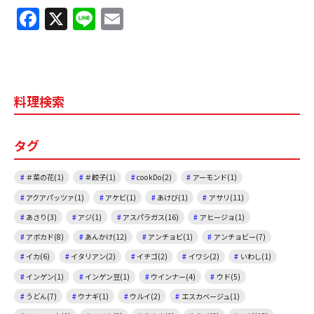
F
X
Li
E
a
n
m
c
e
ai
e
l
料理検索
b
o
タグ
o
k
＃菜の花(1)
＃餃子(1)
cookDo(2)
アーモンド(1)
アクアパッツァ(1)
アケビ(1)
あけび(1)
アサリ(11)
あさり(3)
アジ(1)
アスパラガス(16)
アヒージョ(1)
アボカド(8)
あんかけ(12)
アンチョビ(1)
アンチョビー(7)
イカ(6)
イタリアン(2)
イチゴ(2)
イワシ(2)
いわし(1)
インゲン(1)
インゲン豆(1)
ウインナー(4)
ウド(5)
うどん(7)
ウナギ(1)
ウルイ(2)
エスカベージュ(1)