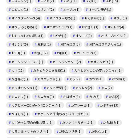
エスニック(1)
エノキ(2)
えのき(1)
えび(2)
エビ(15)
エビカツ(1)
エリンギ(2)
オーブン(1)
オーブン焼き(1)
オイスターソース(4)
オイスター炒め(1)
おくずかけ(1)
オクラ(3)
オクラみそ炒め(1)
オニオンリング(1)
おにぎり(3)
オムレツ(4)
おもてなしのお浸し(1)
おやき(1)
オリーブ(1)
オリーブオイル(2)
オレンジ(5)
お刺身(1)
お好み焼き(5)
お好み焼きハクサイ(1)
お正月(1)
お浸し(2)
お餅(1)
ガーリック(3)
ガーリックトースト(1)
ガーリックバター(2)
カオマンガイ(1)
カキ(12)
カキとキクのあえ物(1)
カキとダイコンの変わりなます(1)
かき揚げ(1)
ガスパッチョ(1)
カツ(2)
カツオ(4)
かつお(1)
カツオのタタキ(1)
カット野菜(1)
カツレツ(2)
カニ(2)
カニカマ(1)
カニかま(1)
かば焼き(1)
カブ(6)
かぶ(2)
カブとベーコンのペペロンチーノ(1)
カプレーゼ(1)
カボチャ(13)
かぼちゃ(1)
カボチャと牛肉のみそバター炒め(1)
カボチャと豚肉の重ね蒸し(1)
カマンベールチーズ(1)
からあげ(1)
カラフルトマトのマリネ(1)
ガラムマサラ(1)
カラメル(1)