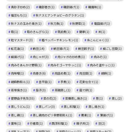
真砂子炒め(2)
磯部巻き(1)
磯部揚げ(1)
磯風味(1)
福豆もち(1)
秋ナスとアンチョビーのグラタン(1)
秋ナスの玉みそ焼き(1)
秋刀魚(1)
秋野菜(1)
竜田揚げ(1)
筍(1)
筍のきんぴら(1)
筑前煮(1)
簡単(1)
米(1)
粒マスタード(3)
粗ペッパーチキンレモン(1)
糸こんにゃく(1)
紅花油(1)
納豆(14)
納豆揚げ(1)
納豆餃子(1)
絹ごし豆腐(1)
絹揚げ(1)
肉じゃが(3)
肉ジャガの炒め煮(1)
肉みそ(1)
肉みそあんかけ野菜(1)
肉みそゴーヤやっこ(1)
肉みそ温やっこ(1)
肉味噌(1)
肉巻き(6)
肉詰め煮(1)
肉豆腐(1)
胡麻(1)
胡麻酢和え(1)
舌平目(1)
芋煮(1)
花束仕立て(1)
若草焼き(1)
茄子(3)
茶碗蒸し(1)
茹で卵(1)
菅野由子先生(55)
菜の花(2)
菜種蒸し焼き(1)
葱(1)
蒸し(2)
蒸しうどん(1)
蒸しパン(3)
蒸し料理(1)
蒸し焼き(1)
蒸し鶏(1)
蒸し鶏肉のピリ辛野菜和え(1)
蕎麦(1)
薄揚げ(1)
薬味(1)
行者菜(1)
西洋料理(1)
親子丼(2)
豆(2)
豆乳スープ(1)
豆腐(36)
豆腐クリーム(1)
豆腐ステーキ(2)