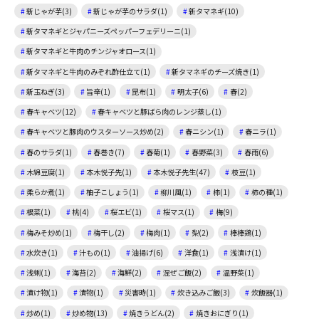
新じゃが芋(3)
新じゃが芋のサラダ(1)
新タマネギ(10)
新タマネギとジャパニーズペッパーフェデリーニ(1)
新タマネギと牛肉のチンジャオロース(1)
新タマネギと牛肉のみぞれ酢仕立て(1)
新タマネギのチーズ焼き(1)
新玉ねぎ(3)
旨辛(1)
昆布(1)
明太子(6)
春(2)
春キャベツ(12)
春キャベツと豚ばら肉のレンジ蒸し(1)
春キャベツと豚肉のウスターソース炒め(2)
春ニシン(1)
春ニラ(1)
春のサラダ(1)
春巻き(7)
春菊(1)
春野菜(3)
春雨(6)
木綿豆腐(1)
本木悦子先(1)
本木悦子先生(47)
枝豆(1)
柔らか煮(1)
柚子こしょう(1)
柳川風(1)
柿(1)
柿の種(1)
根菜(1)
桃(4)
桜エビ(1)
桜マス(1)
梅(9)
梅みそ炒め(1)
梅干し(2)
梅肉(1)
梨(2)
棒棒鶏(1)
水炊き(1)
汁もの(1)
油揚げ(6)
洋食(1)
浅漬け(1)
浅蜊(1)
海苔(2)
海鮮(2)
混ぜご飯(2)
温野菜(1)
漬け物(1)
漬物(1)
災害時(1)
炊き込みご飯(3)
炊飯器(1)
炒め(1)
炒め物(13)
焼きうどん(2)
焼きおにぎり(1)