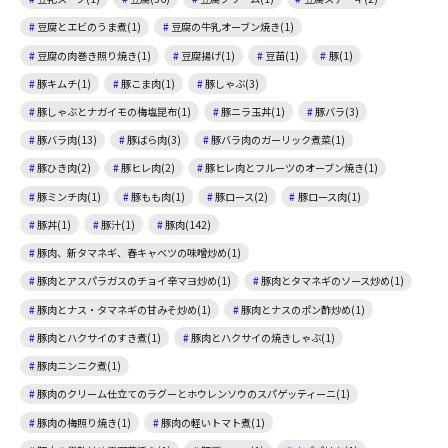
豆腐とエビのうま煮(1)
豆腐の牛乳オーブン焼き(1)
豆腐の肉巻き照り焼き(1)
豆腐揚げ(1)
豆苗(1)
豚(1)
豚キムチ(1)
豚こま肉(1)
豚しゃぶ(3)
豚しゃぶとナガイモの梅塩昆布(1)
豚ニラ玉丼(1)
豚バラ(3)
豚バラ肉(13)
豚ばら肉(3)
豚バラ肉のガーリック煮菜(1)
豚ひき肉(2)
豚ヒレ肉(2)
豚ヒレ肉とフルーツのオーブン焼き(1)
豚ミンチ肉(1)
豚もも肉(1)
豚ロース(2)
豚ロース肉(1)
豚丼(1)
豚汁(1)
豚肉(142)
豚肉、新タマネギ、春キャベツの味噌炒め(1)
豚肉とアスパラガスのチョイ辛マヨ炒め(1)
豚肉とタマネギのソース炒め(1)
豚肉とナス・タマネギの甘みそ炒め(1)
豚肉とナスのポン酢炒め(1)
豚肉とハクサイのすき煮(1)
豚肉とハクサイの焼きしゃぶ(1)
豚肉ニンニク煮(1)
豚肉のクリーム仕立てのラグーとホウレンソウのスパゲッティーニ(1)
豚肉の梅照り焼き(1)
豚肉の軽いトマト煮(1)