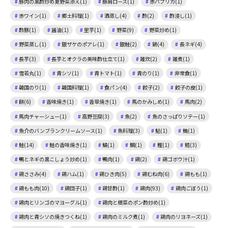
豚肉の黒酢炒め夏野菜添え(1)
豚肩ロース(1)
赤パプリカ(1)
赤ワイン(1)
郷土料理(1)
酒蒸し(4)
酢(2)
酢浸し(1)
酢豚(1)
醤油(1)
里芋(1)
野菜(9)
野菜炒め(1)
野菜蒸し(1)
銀ザケのポアレ(1)
銀鮭(2)
鍋(4)
長ネギ(4)
長芋(3)
長芋とオクラの美味酢仕立て(1)
雑炊(2)
雑煮(1)
雪若丸(1)
青シソ(1)
青トマト(1)
青のり(1)
非常食(1)
韓国のり(1)
韓国料理(1)
食パン(4)
餃子(2)
餃子の皮(1)
餅(6)
香味焼き(1)
香草焼き(1)
馬のかみしめ(1)
馬肉(2)
馬肉チャーシュー(1)
高野豆腐(3)
魚(2)
魚のさっぱりソテー(1)
魚介のバンブランクリームソース(1)
魚料理(3)
鮎(1)
鮪(1)
鮭(14)
鮭の香味焼き(1)
鯖(1)
鯛(1)
鰹(1)
鱈(3)
鴨とネギの黒こしょう炒め(1)
鴨肉(1)
鶏(2)
鶏ゴボウ汁(1)
鶏ささみ(4)
鶏ハム(1)
鶏ひき肉(5)
鶏むね肉(6)
鶏もも(1)
鶏もも肉(10)
鶏団子(1)
鶏甘酢(1)
鶏肉(93)
鶏肉ごぼう(1)
鶏肉とリンゴのマヨーグル(1)
鶏肉と根菜のポン酢炒め(1)
鶏肉と青シソの焼きつくね(1)
鶏肉のミルク煮(1)
鶏肉のリヨネーズ(1)