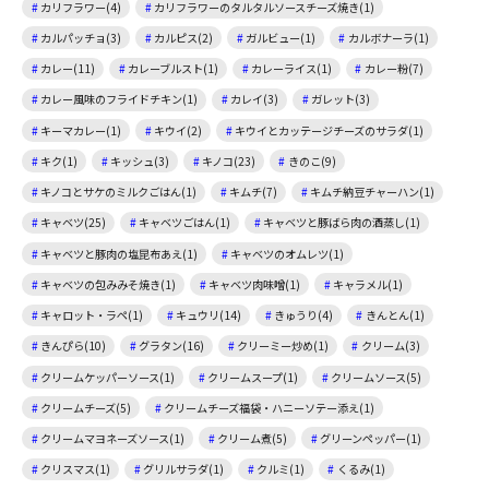
カリフラワー(4)
カリフラワーのタルタルソースチーズ焼き(1)
カルパッチョ(3)
カルピス(2)
ガルビュー(1)
カルボナーラ(1)
カレー(11)
カレーブルスト(1)
カレーライス(1)
カレー粉(7)
カレー風味のフライドチキン(1)
カレイ(3)
ガレット(3)
キーマカレー(1)
キウイ(2)
キウイとカッテージチーズのサラダ(1)
キク(1)
キッシュ(3)
キノコ(23)
きのこ(9)
キノコとサケのミルクごはん(1)
キムチ(7)
キムチ納豆チャーハン(1)
キャベツ(25)
キャベツごはん(1)
キャベツと豚ばら肉の酒蒸し(1)
キャベツと豚肉の塩昆布あえ(1)
キャベツのオムレツ(1)
キャベツの包みみそ焼き(1)
キャベツ肉味噌(1)
キャラメル(1)
キャロット・ラペ(1)
キュウリ(14)
きゅうり(4)
きんとん(1)
きんぴら(10)
グラタン(16)
クリーミー炒め(1)
クリーム(3)
クリームケッパーソース(1)
クリームスープ(1)
クリームソース(5)
クリームチーズ(5)
クリームチーズ福袋・ハニーソテー添え(1)
クリームマヨネーズソース(1)
クリーム煮(5)
グリーンペッパー(1)
クリスマス(1)
グリルサラダ(1)
クルミ(1)
くるみ(1)