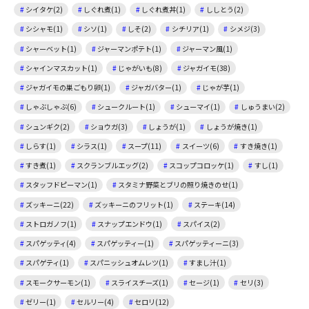
シイタケ(2)
しぐれ煮(1)
しぐれ煮丼(1)
ししとう(2)
シシャモ(1)
シソ(1)
しそ(2)
シチリア(1)
シメジ(3)
シャーベット(1)
ジャーマンポテト(1)
ジャーマン風(1)
シャインマスカット(1)
じゃがいも(8)
ジャガイモ(38)
ジャガイモの巣ごもり卵(1)
ジャガバター(1)
じゃが芋(1)
しゃぶしゃぶ(6)
シュークルート(1)
シューマイ(1)
しゅうまい(2)
シュンギク(2)
ショウガ(3)
しょうが(1)
しょうが焼き(1)
しらす(1)
シラス(1)
スープ(11)
スイーツ(6)
すき焼き(1)
すき煮(1)
スクランブルエッグ(2)
スコップコロッケ(1)
すし(1)
スタッフドピーマン(1)
スタミナ野菜とブリの照り焼きのせ(1)
ズッキーニ(22)
ズッキーニのフリット(1)
ステーキ(14)
ストロガノフ(1)
スナップエンドウ(1)
スパイス(2)
スパゲッティ(4)
スパゲッティー(1)
スパゲッティーニ(3)
スパゲティ(1)
スパニッシュオムレツ(1)
すまし汁(1)
スモークサーモン(1)
スライスチーズ(1)
セージ(1)
セリ(3)
ゼリー(1)
セルリー(4)
セロリ(12)