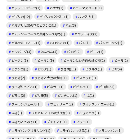
ハッシュドビーフ(1)
バナナ(1)
ハニーマスタード(1)
パプリカ(12)
パプリカパウダー(1)
ハマグリ(1)
ハマグリと菜の花のビアンコ(1)
ハム(3)
ハム・ソーセージの薬味ソース炒め(1)
ハヤシライス(2)
バルサミコソース(1)
ハロウィン(1)
パン(7)
パンナコッタ(1)
ハンバーグ(3)
はんぺん(4)
パン粉(2)
ビーフ(1)
ビーフン(3)
ピーマン(9)
ピーマンとひき肉の炒め物(1)
ビール(1)
ビアンコ(1)
ピカタ(1)
ひき肉(11)
ピクルス(1)
ピザ(4)
ひじき(2)
ひじきと大豆の煮物(1)
ビスケット(1)
ひっぱりうどん(1)
ビネガー(1)
ビビンバ(1)
ピヨ卵(35)
ピラフ(2)
ピリ辛(5)
ピンチョス(1)
ふ(1)
ブーランジェール(1)
フェデリーニ(2)
フォレスティエール(1)
ふき(1)
フキとレンコンの炒り煮(1)
ふきのとう(1)
ふきのとうみそ(1)
プチトマト(1)
フライ(1)
フライパングリルサンド(1)
フライパンで２品(1)
フランスパン(1)