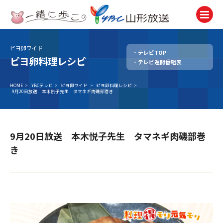
ピヨ卵ワイド
テレビTOP
テレビ
ピヨ卵料理レシピ
テレビ週間番組表
TV
ラジオ
HOME
>
YBCテレビ
>
ピヨ卵ワイド
>
ピヨ卵料理レシピ
>
9月20日放送 本木悦子先生 タマネギ肉磯部巻き
Radio
ニュース
News
9月20日放送 本木悦子先生 タマネギ肉磯部巻
アナウンサー
き
Announcer
イベント
Event
試写会・プレゼント
Present