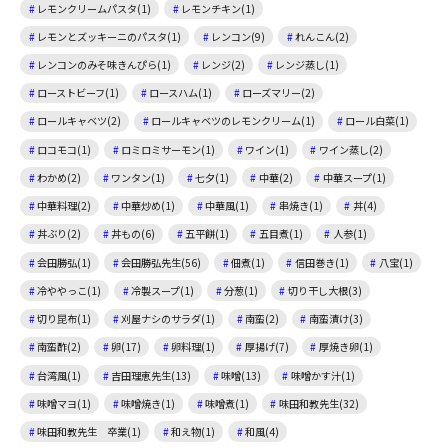
レモンクリームパスタ(1)
レモンチキン(1)
レモンとズッキーニのパスタ(1)
レンコン(9)
れんこん(2)
レンコンのみそ味きんぴら(1)
レンジ(2)
レンジ蒸し(1)
ローストビーフ(1)
ロースハム(1)
ローズマリー(2)
ロールキャベツ(2)
ロールキャベツのレモンクリーム(1)
ロール白菜(1)
ロコモコ(1)
ロミロミサーモン(1)
ワイン(1)
ワイン蒸し(2)
わかめ(2)
ワンタン(1)
七夕(1)
中華(2)
中華スープ(1)
中華料理(2)
中華炒め(1)
中華風(1)
串焼き(1)
丼(4)
丼ぶり(2)
丼もの(6)
五平餅(1)
五目煮(1)
人参(1)
会田勝弘(1)
会田勝弘先生(56)
佃煮(1)
信田巻き(1)
八宝(1)
冷ややっこ(1)
冷製スープ(1)
分葱(1)
切り干し大根(3)
切り昆布(1)
刈屋ナシのサラダ(1)
南蛮(2)
南蛮漬け(3)
南蛮酢(2)
卵(17)
卵料理(1)
厚揚げ(7)
厚焼き卵(1)
台湾風(1)
吉田理恵先生(13)
味噌(13)
味噌かす汁(1)
味噌マヨ(1)
味噌焼き(1)
味噌煮(1)
味田和教先生(32)
味田和教先生 卒業(1)
和え物(1)
和風(4)