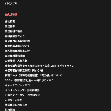
YBCアプリ
会社情報
会社概要
放送基準
放送番組の種別
番組審議会だより
青少年向けの番組案内
緊急地震速報について
個人情報保護基本方針
国民保護業務計画
山形放送 人権方針
安全な職場環境を守るための接待・会食に関するガイドライン
未管理著作物裁定制度に関する方針
視聴データ（非特定視聴履歴）の取り扱いについて
SDGｓ 持続可能な社会へ 一緒に歩こＹＢＣ
キャッチコピー・ロゴ
インターンシップ・会社説明会
山形メディアタワー 社会科見学
ご意見・ご感想
放送休止のお知らせ
採用情報