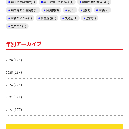
鶏肉の南蛮漬け(1)
鶏肉の塩こうじ焼き(1)
鶏肉の梅たれ焼き(1)
鶏肉青のり塩焼き(1)
鶏胸肉(3)
麦(1)
麩(3)
麻婆(2)
麻婆だいこん(1)
黄金焼き(1)
黒煮豆(1)
黒酢(1)
黒酢あん(1)
年別アーカイブ
(125)
2026
(234)
2025
(229)
2024
(241)
2023
(177)
2022