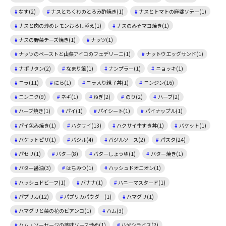
なす(2)
ナスとちくわのとろみ酢焼き(1)
ナスとトマトの麻婆ソテー(1)
ナスと肉の炒めレモンおろし添え(1)
ナスのみそマヨ焼き(1)
ナスの野菜チーズ焼き(1)
ナッツ(1)
ナッツのペーストと山菜アイコのフェデリーニ(1)
ナットウエッグサンド(1)
ナポリタン(2)
なまり節(1)
ナンプラー(1)
ニョッキ(1)
ニラ(11)
にら(1)
ニラ入り親子丼(1)
ニンジン(16)
ニンニク(9)
ネギ(1)
ねぎ(2)
のり(2)
ハーブ(2)
ハーブ焼き(1)
パイ(1)
パイシート(1)
パイナップル(1)
パイ包み焼き(1)
ハクサイ(13)
ハクサイ牛すき丼(1)
バケット(1)
バケットピザ(1)
バジル(4)
バジルソース(2)
パスタ(24)
パセリ(1)
バター(8)
バターしょうゆ(1)
バター焼き(1)
バター醤油(3)
はちみつ(1)
ハッシュドオニオン(1)
ハッシュドビーフ(1)
バナナ(1)
ハニーマスタード(1)
パプリカ(12)
パプリカパウダー(1)
ハマグリ(1)
ハマグリと菜の花のビアンコ(1)
ハム(3)
ハム・ソーセージの薬味ソース炒め(1)
ハヤシライス(2)