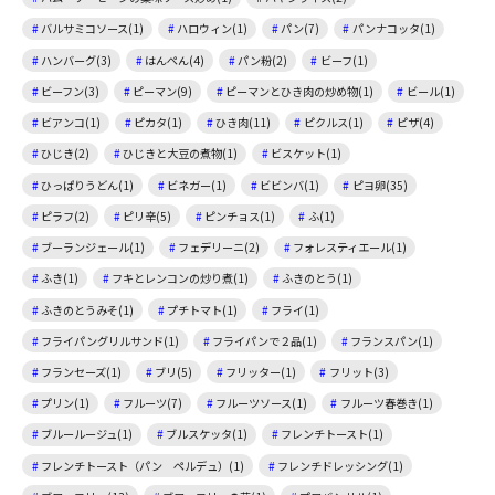
バルサミコソース(1)
ハロウィン(1)
パン(7)
パンナコッタ(1)
ハンバーグ(3)
はんぺん(4)
パン粉(2)
ビーフ(1)
ビーフン(3)
ピーマン(9)
ピーマンとひき肉の炒め物(1)
ビール(1)
ビアンコ(1)
ピカタ(1)
ひき肉(11)
ピクルス(1)
ピザ(4)
ひじき(2)
ひじきと大豆の煮物(1)
ビスケット(1)
ひっぱりうどん(1)
ビネガー(1)
ビビンバ(1)
ピヨ卵(35)
ピラフ(2)
ピリ辛(5)
ピンチョス(1)
ふ(1)
ブーランジェール(1)
フェデリーニ(2)
フォレスティエール(1)
ふき(1)
フキとレンコンの炒り煮(1)
ふきのとう(1)
ふきのとうみそ(1)
プチトマト(1)
フライ(1)
フライパングリルサンド(1)
フライパンで２品(1)
フランスパン(1)
フランセーズ(1)
ブリ(5)
フリッター(1)
フリット(3)
プリン(1)
フルーツ(7)
フルーツソース(1)
フルーツ春巻き(1)
ブルールージュ(1)
ブルスケッタ(1)
フレンチトースト(1)
フレンチトースト（パン ペルデュ）(1)
フレンチドレッシング(1)