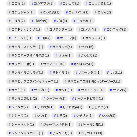
こごみ(1)
コシアブラ(3)
コショウ(1)
こしょうめし(1)
コチュジャン(1)
ごった煮(1)
コッペパン(1)
ごはん(2)
ごぼう(2)
ゴボウ(9)
ごま(3)
ごまだれ(1)
ごまドレッシング(1)
コリアンダー(1)
コンソメ(2)
コンニャク(1)
こんにゃく(1)
ご飯(4)
サーモン(6)
サクラマス(1)
サクラマスのソテー(1)
サクランボ(4)
サケ(16)
サケのハーブオイル焼き(1)
ささみ(1)
さっぱり(1)
サッポロ一番(1)
サツマイモ(10)
さつまいも(1)
サツマイモのサラダ(1)
サトイモ(8)
サニーレタス(1)
サバ(11)
サバとナスのスパゲッティーニ(1)
サバのムニエルレモンバターソース(1)
サバ缶(3)
サラダ(27)
サンド(1)
サンドイッチ(4)
サンマ(5)
サンマの卵とじ(2)
シーフード(2)
シーフードピラフ(1)
シイタケ(2)
しぐれ煮(1)
しぐれ煮丼(1)
ししとう(2)
シシャモ(1)
シソ(1)
しそ(2)
シチリア(1)
シメジ(3)
シャーベット(1)
ジャーマンポテト(1)
ジャーマン風(1)
シャインマスカット(1)
じゃがいも(8)
ジャガイモ(38)