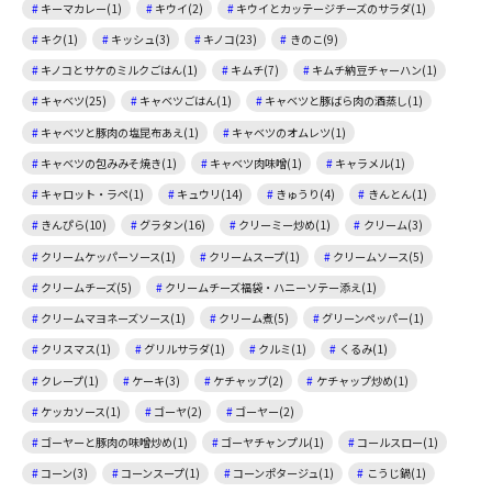
キーマカレー(1)
キウイ(2)
キウイとカッテージチーズのサラダ(1)
キク(1)
キッシュ(3)
キノコ(23)
きのこ(9)
キノコとサケのミルクごはん(1)
キムチ(7)
キムチ納豆チャーハン(1)
キャベツ(25)
キャベツごはん(1)
キャベツと豚ばら肉の酒蒸し(1)
キャベツと豚肉の塩昆布あえ(1)
キャベツのオムレツ(1)
キャベツの包みみそ焼き(1)
キャベツ肉味噌(1)
キャラメル(1)
キャロット・ラペ(1)
キュウリ(14)
きゅうり(4)
きんとん(1)
きんぴら(10)
グラタン(16)
クリーミー炒め(1)
クリーム(3)
クリームケッパーソース(1)
クリームスープ(1)
クリームソース(5)
クリームチーズ(5)
クリームチーズ福袋・ハニーソテー添え(1)
クリームマヨネーズソース(1)
クリーム煮(5)
グリーンペッパー(1)
クリスマス(1)
グリルサラダ(1)
クルミ(1)
くるみ(1)
クレープ(1)
ケーキ(3)
ケチャップ(2)
ケチャップ炒め(1)
ケッカソース(1)
ゴーヤ(2)
ゴーヤー(2)
ゴーヤーと豚肉の味噌炒め(1)
ゴーヤチャンプル(1)
コールスロー(1)
コーン(3)
コーンスープ(1)
コーンポタージュ(1)
こうじ鍋(1)