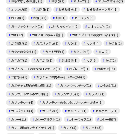
おもてなしのお浸し(1)
おやき(1)
オリーブ(1)
オリーブオイル(2)
オレンジ(5)
お刺身(1)
お好み焼き(5)
お好み焼きハクサイ(1)
お正月(1)
お浸し(2)
お餅(1)
ガーリック(3)
ガーリックトースト(1)
ガーリックバター(2)
カオマンガイ(1)
カキ(12)
カキとキクのあえ物(1)
カキとダイコンの変わりなます(1)
かき揚げ(1)
ガスパッチョ(1)
カツ(2)
カツオ(4)
かつお(1)
カツオのタタキ(1)
カット野菜(1)
カツレツ(2)
カニ(2)
カニカマ(1)
カニかま(1)
かば焼き(1)
カブ(6)
かぶ(2)
カブとベーコンのペペロンチーノ(1)
カプレーゼ(1)
カボチャ(13)
かぼちゃ(1)
カボチャと牛肉のみそバター炒め(1)
カボチャと豚肉の重ね蒸し(1)
カマンベールチーズ(1)
からあげ(1)
カラフルトマトのマリネ(1)
ガラムマサラ(1)
カラメル(1)
カリフラワー(4)
カリフラワーのタルタルソースチーズ焼き(1)
カルパッチョ(3)
カルピス(2)
ガルビュー(1)
カルボナーラ(1)
カレー(11)
カレーブルスト(1)
カレーライス(1)
カレー粉(7)
カレー風味のフライドチキン(1)
カレイ(3)
ガレット(3)