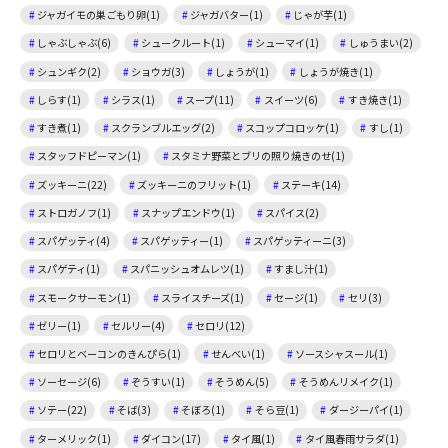
ジャガイモの巣ごもり卵(1)
ジャガバター(1)
じゃが芋(1)
しゃぶしゃぶ(6)
シュークルート(1)
シューマイ(1)
しゅうまい(2)
シュンギク(2)
ショウガ(3)
しょうが(1)
しょうが焼き(1)
しらす(1)
シラス(1)
スープ(11)
スイーツ(6)
すき焼き(1)
すき煮(1)
スクランブルエッグ(2)
スコップコロッケ(1)
すし(1)
スタッフドピーマン(1)
スタミナ野菜とブリの照り焼きのせ(1)
ズッキーニ(22)
ズッキーニのフリット(1)
ステーキ(14)
ストロガノフ(1)
スナップエンドウ(1)
スパイス(2)
スパゲッティ(4)
スパゲッティー(1)
スパゲッティーニ(3)
スパゲティ(1)
スパニッシュオムレツ(1)
すまし汁(1)
スモークサーモン(1)
スライスチーズ(1)
セージ(1)
セリ(3)
ゼリー(1)
セルリー(4)
セロリ(12)
セロリとベーコンのきんぴら(1)
せんべい(1)
ソースシャスール(1)
ソーセージ(6)
ぞうすい(1)
そうめん(5)
そうめんリメイク(1)
ソテー(22)
そば(3)
そぼろ(1)
そら豆(1)
ダージーパイ(1)
ターメリック(1)
ダイコン(17)
タイ風(1)
タイ風春雨サラダ(1)