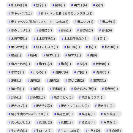
新玉ねぎ(3)
旨辛(1)
昆布(1)
明太子(6)
春(2)
春キャベツ(12)
春キャベツと豚ばら肉のレンジ蒸し(1)
春キャベツと豚肉のウスターソース炒め(2)
春ニシン(1)
春ニラ(1)
春のサラダ(1)
春巻き(7)
春菊(1)
春野菜(3)
春雨(6)
木綿豆腐(1)
本木悦子先(1)
本木悦子先生(47)
枝豆(1)
柔らか煮(1)
柚子こしょう(1)
柳川風(1)
柿(1)
柿の種(1)
根菜(1)
桃(4)
桜エビ(1)
桜マス(1)
梅(9)
梅みそ炒め(1)
梅干し(2)
梅肉(1)
梨(2)
棒棒鶏(1)
水炊き(1)
汁もの(1)
油揚げ(6)
洋食(1)
浅漬け(1)
浅蜊(1)
海苔(2)
海鮮(2)
混ぜご飯(2)
温野菜(1)
漬け物(1)
漬物(1)
災害時(1)
炊き込みご飯(3)
炊飯器(1)
炒め(1)
炒め物(13)
焼きうどん(2)
焼きおにぎり(1)
焼きカブ(1)
焼きそば(2)
焼きトウモロコシ(1)
焼き浸し(1)
焼き牛肉のカルパッチョ(1)
焼き豆腐(1)
焼き麩(1)
照り焼き(3)
煮っ転がし(1)
煮浸し(2)
煮物(19)
煮込み(4)
片栗粉(1)
牛ひき肉(1)
牛ロース(1)
牛ロース肉(1)
牛乳(10)
牛肉(63)