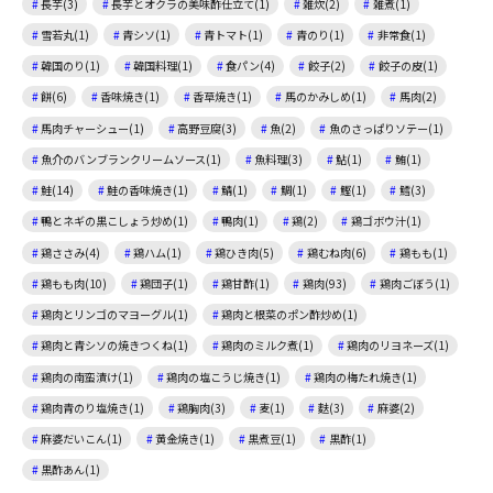
長芋(3)
長芋とオクラの美味酢仕立て(1)
雑炊(2)
雑煮(1)
雪若丸(1)
青シソ(1)
青トマト(1)
青のり(1)
非常食(1)
韓国のり(1)
韓国料理(1)
食パン(4)
餃子(2)
餃子の皮(1)
餅(6)
香味焼き(1)
香草焼き(1)
馬のかみしめ(1)
馬肉(2)
馬肉チャーシュー(1)
高野豆腐(3)
魚(2)
魚のさっぱりソテー(1)
魚介のバンブランクリームソース(1)
魚料理(3)
鮎(1)
鮪(1)
鮭(14)
鮭の香味焼き(1)
鯖(1)
鯛(1)
鰹(1)
鱈(3)
鴨とネギの黒こしょう炒め(1)
鴨肉(1)
鶏(2)
鶏ゴボウ汁(1)
鶏ささみ(4)
鶏ハム(1)
鶏ひき肉(5)
鶏むね肉(6)
鶏もも(1)
鶏もも肉(10)
鶏団子(1)
鶏甘酢(1)
鶏肉(93)
鶏肉ごぼう(1)
鶏肉とリンゴのマヨーグル(1)
鶏肉と根菜のポン酢炒め(1)
鶏肉と青シソの焼きつくね(1)
鶏肉のミルク煮(1)
鶏肉のリヨネーズ(1)
鶏肉の南蛮漬け(1)
鶏肉の塩こうじ焼き(1)
鶏肉の梅たれ焼き(1)
鶏肉青のり塩焼き(1)
鶏胸肉(3)
麦(1)
麩(3)
麻婆(2)
麻婆だいこん(1)
黄金焼き(1)
黒煮豆(1)
黒酢(1)
黒酢あん(1)