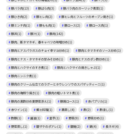
豚バラ肉(13)
豚ばら肉(3)
豚バラ肉のガーリック煮菜(1)
豚ひき肉(2)
豚ヒレ肉(2)
豚ヒレ肉とフルーツのオーブン焼き(1)
豚ミンチ肉(1)
豚もも肉(1)
豚ロース(2)
豚ロース肉(1)
豚丼(1)
豚汁(1)
豚肉(142)
豚肉、新タマネギ、春キャベツの味噌炒め(1)
豚肉とアスパラガスのチョイ辛マヨ炒め(1)
豚肉とタマネギのソース炒め(1)
豚肉とナス・タマネギの甘みそ炒め(1)
豚肉とナスのポン酢炒め(1)
豚肉とハクサイのすき煮(1)
豚肉とハクサイの焼きしゃぶ(1)
豚肉ニンニク煮(1)
豚肉のクリーム仕立てのラグーとホウレンソウのスパゲッティーニ(1)
豚肉の梅照り焼き(1)
豚肉の軽いトマト煮(1)
豚肉の黒酢炒め夏野菜添え(1)
豚肩ロース(1)
赤パプリカ(1)
赤ワイン(1)
郷土料理(1)
酒蒸し(4)
酢(2)
酢浸し(1)
酢豚(1)
醤油(1)
里芋(1)
野菜(9)
野菜炒め(1)
野菜蒸し(1)
銀ザケのポアレ(1)
銀鮭(2)
鍋(4)
長ネギ(4)