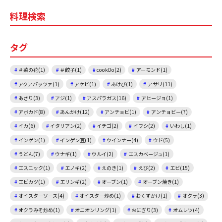
e
l
料理検索
b
o
タグ
o
k
＃菜の花(1)
＃餃子(1)
cookDo(2)
アーモンド(1)
アクアパッツァ(1)
アケビ(1)
あけび(1)
アサリ(11)
あさり(3)
アジ(1)
アスパラガス(16)
アヒージョ(1)
アボカド(8)
あんかけ(12)
アンチョビ(1)
アンチョビー(7)
イカ(6)
イタリアン(2)
イチゴ(2)
イワシ(2)
いわし(1)
インゲン(1)
インゲン豆(1)
ウインナー(4)
ウド(5)
うどん(7)
ウナギ(1)
ウルイ(2)
エスカベージュ(1)
エスニック(1)
エノキ(2)
えのき(1)
えび(2)
エビ(15)
エビカツ(1)
エリンギ(2)
オーブン(1)
オーブン焼き(1)
オイスターソース(4)
オイスター炒め(1)
おくずかけ(1)
オクラ(3)
オクラみそ炒め(1)
オニオンリング(1)
おにぎり(3)
オムレツ(4)