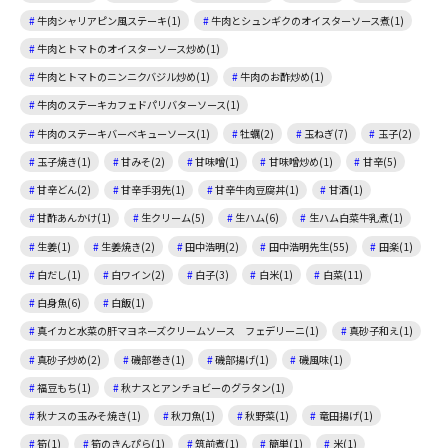
牛肉シャリアピン風ステーキ(1)
牛肉とシュンギクのオイスターソース煮(1)
牛肉とトマトのオイスターソース炒め(1)
牛肉とトマトのニンニクバジル炒め(1)
牛肉のお酢炒め(1)
牛肉のステーキカフェドパリバターソース(1)
牛肉のステーキバーベキューソース(1)
牡蠣(2)
玉ねぎ(7)
玉子(2)
玉子焼き(1)
甘みそ(2)
甘味噌(1)
甘味噌炒め(1)
甘辛(5)
甘辛どん(2)
甘辛手羽先(1)
甘辛牛肉豆腐丼(1)
甘酒(1)
甘酢あんかけ(1)
生クリーム(5)
生ハム(6)
生ハム白菜牛乳煮(1)
生姜(1)
生姜焼き(2)
田中浩明(2)
田中浩明先生(55)
田楽(1)
白だし(1)
白ワイン(2)
白子(3)
白米(1)
白菜(11)
白身魚(6)
白飯(1)
真イカと水菜の肝マヨネーズクリームソース フェデリーニ(1)
真砂子和え(1)
真砂子炒め(2)
磯部巻き(1)
磯部揚げ(1)
磯風味(1)
福豆もち(1)
秋ナスとアンチョビーのグラタン(1)
秋ナスの玉みそ焼き(1)
秋刀魚(1)
秋野菜(1)
竜田揚げ(1)
筍(1)
筍のきんぴら(1)
筑前煮(1)
簡単(1)
米(1)