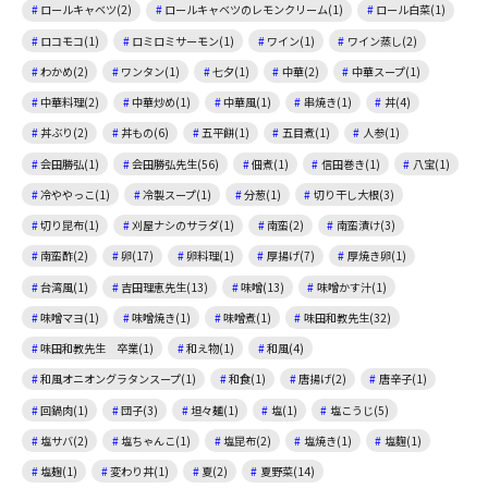
ロールキャベツ(2)
ロールキャベツのレモンクリーム(1)
ロール白菜(1)
ロコモコ(1)
ロミロミサーモン(1)
ワイン(1)
ワイン蒸し(2)
わかめ(2)
ワンタン(1)
七夕(1)
中華(2)
中華スープ(1)
中華料理(2)
中華炒め(1)
中華風(1)
串焼き(1)
丼(4)
丼ぶり(2)
丼もの(6)
五平餅(1)
五目煮(1)
人参(1)
会田勝弘(1)
会田勝弘先生(56)
佃煮(1)
信田巻き(1)
八宝(1)
冷ややっこ(1)
冷製スープ(1)
分葱(1)
切り干し大根(3)
切り昆布(1)
刈屋ナシのサラダ(1)
南蛮(2)
南蛮漬け(3)
南蛮酢(2)
卵(17)
卵料理(1)
厚揚げ(7)
厚焼き卵(1)
台湾風(1)
吉田理恵先生(13)
味噌(13)
味噌かす汁(1)
味噌マヨ(1)
味噌焼き(1)
味噌煮(1)
味田和教先生(32)
味田和教先生 卒業(1)
和え物(1)
和風(4)
和風オニオングラタンスープ(1)
和食(1)
唐揚げ(2)
唐辛子(1)
回鍋肉(1)
団子(3)
坦々麺(1)
塩(1)
塩こうじ(5)
塩サバ(2)
塩ちゃんこ(1)
塩昆布(2)
塩焼き(1)
塩麴(1)
塩麹(1)
変わり丼(1)
夏(2)
夏野菜(14)