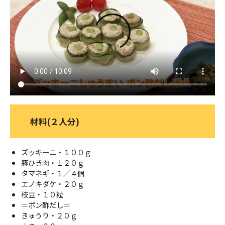
ＹＢＣオンデマンド
やまがた情熱市場
材料(２人分)
ズッキーニ・１００ｇ
豚ひき肉・１２０ｇ
タマネギ・１／４個
エノキダケ・２０ｇ
枝豆・１０粒
＝ポン酢だし＝
きゅうり・２０ｇ