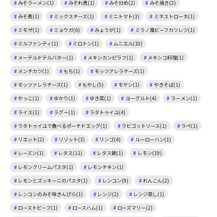
みそラーメン(1)
みぞれ煮(1)
みそ炒め(2)
みそ焼き(2)
みそ煮(1)
ミックスチーズ(1)
ミニトマト(3)
ミネストローネ(1)
ミモザ(1)
ミョウガ(6)
みょうが(1)
ミラノ風ビーフカツレツ(1)
ミルファンティ(1)
ミロトン(1)
ムニエル(10)
メーテルドテルバター(1)
メキシカンピラフ(1)
メキシコ料理(1)
メンチカツ(1)
もち(1)
モッツアレラチーズ(1)
モッツァレラチーズ(1)
もやし(5)
モヤシ(1)
やきそば(1)
やっこ(1)
ゆかり(1)
ゆき菜(1)
ヨーグルト(4)
ラーメン(1)
ライス(1)
ラグー(1)
ラタトゥイユ(4)
ラタトゥイユで食べるポーチドエッグ(1)
ラビゴットソース(1)
ラペ(1)
リエット(2)
リゾット(3)
リンゴ(4)
ルーローハン(1)
レーズン(1)
レタス(11)
レタス鍋(1)
レモン(19)
レモンクリームパスタ(1)
レモンチキン(1)
レモンとズッキーニのパスタ(1)
レンコン(9)
れんこん(2)
レンコンのみそ味きんぴら(1)
レンジ(2)
レンジ蒸し(1)
ローストビーフ(1)
ロースハム(1)
ローズマリー(2)