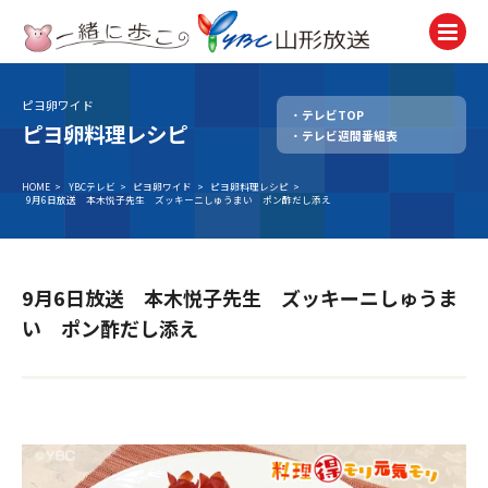
ピヨ卵ワイド
テレビTOP
テレビ
ピヨ卵料理レシピ
テレビ週間番組表
TV
ラジオ
HOME
>
YBCテレビ
>
ピヨ卵ワイド
>
ピヨ卵料理レシピ
>
9月6日放送 本木悦子先生 ズッキーニしゅうまい ポン酢だし添え
Radio
ニュース
News
9月6日放送 本木悦子先生 ズッキーニしゅうま
アナウンサー
い ポン酢だし添え
Announcer
イベント
Event
試写会・プレゼント
Present