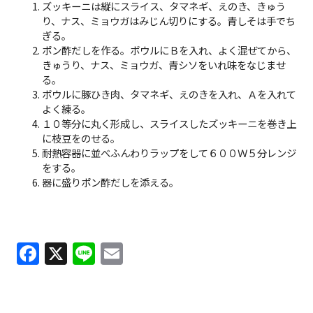
ズッキーニは縦にスライス、タマネギ、えのき、きゅう
り、ナス、ミョウガはみじん切りにする。青しそは手でち
ぎる。
ポン酢だしを作る。ボウルにＢを入れ、よく混ぜてから、
きゅうり、ナス、ミョウガ、青シソをいれ味をなじませ
る。
ボウルに豚ひき肉、タマネギ、えのきを入れ、Ａを入れて
よく練る。
１０等分に丸く形成し、スライスしたズッキーニを巻き上
に枝豆をのせる。
耐熱容器に並べふんわりラップをして６００Ｗ５分レンジ
をする。
器に盛りポン酢だしを添える。
F
X
Li
E
a
n
m
c
e
ai