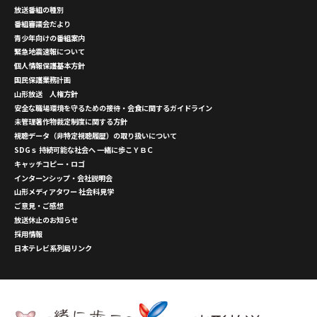
放送番組の種別
番組審議会だより
青少年向けの番組案内
緊急地震速報について
個人情報保護基本方針
国民保護業務計画
山形放送 人権方針
安全な職場環境を守るための接待・会食に関するガイドライン
未管理著作物裁定制度に関する方針
視聴データ（非特定視聴履歴）の取り扱いについて
SDGｓ 持続可能な社会へ 一緒に歩こＹＢＣ
キャッチコピー・ロゴ
インターンシップ・会社説明会
山形メディアタワー 社会科見学
ご意見・ご感想
放送休止のお知らせ
採用情報
日本テレビ系列局リンク