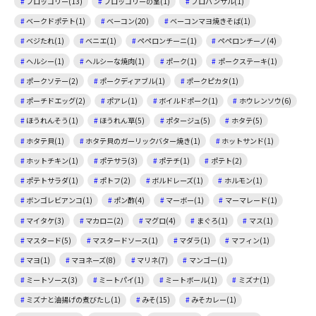
ブロッコリー(13)
ブロッコリーの茎(1)
プロバンサル(1)
ベークドポテト(1)
ベーコン(20)
ベーコンマヨ焼きそば(1)
ベジたれ(1)
ベニエ(1)
ペペロンチーニ(1)
ペペロンチーノ(4)
ヘルシー(1)
ヘルシーな焼肉(1)
ポーク(1)
ポークステーキ(1)
ポークソテー(2)
ポークディアブル(1)
ポークピカタ(1)
ポーチドエッグ(2)
ポアレ(1)
ボイルドポーク(1)
ホウレンソウ(6)
ほうれんそう(1)
ほうれん草(5)
ポタージュ(5)
ホタテ(5)
ホタテ貝(1)
ホタテ貝のガーリックバター焼き(1)
ホットサンド(1)
ホットチキン(1)
ポテサラ(3)
ポテチ(1)
ポテト(2)
ポテトサラダ(1)
ポトフ(2)
ボルドレーズ(1)
ホルモン(1)
ボンゴレビアンコ(1)
ポン酢(4)
マーボー(1)
マーマレード(1)
マイタケ(3)
マカロニ(2)
マグロ(4)
まぐろ(1)
マス(1)
マスタード(5)
マスタードソース(1)
マダラ(1)
マフィン(1)
マヨ(1)
マヨネーズ(8)
マリネ(7)
マンゴー(1)
ミートソース(3)
ミートパイ(1)
ミートボール(1)
ミズナ(1)
ミズナと油揚げの煮びたし(1)
みそ(15)
みそカレー(1)