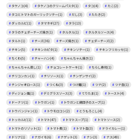
タケノコ(4)
タケノコのクリームパスタ(1)
タコ(4)
たこ(2)
タコとトマトのガーリックソテー(1)
だし(3)
たたき(2)
ダッカルビ(1)
タマネギ(27)
タラ(13)
タラのチェダーチーズ焼き(1)
タルタル(1)
タルタルソース(4)
タルト(1)
チーズ(36)
チーズ焼き(1)
チェダーチーズ(2)
チキン(5)
チキンカピタ(1)
チキンソテー(1)
チキンフリカッセ(1)
ちくわ(5)
チャーハン(4)
ちゃんちゃん焼き(1)
ちゃんちゃん蒸し(1)
チョコレートケーキ(1)
ちらし寿司(1)
チリコンカン(1)
チリソース(1)
チンゲンサイ(2)
チンジャオロース(1)
つくね(3)
つけ麺(1)
ツナ(2)
ツナ缶(1)
ディジョン風(1)
デミグラスソース(3)
てりたま(1)
トースト(4)
ドーナツ(1)
トウガン(1)
トウガンと鶏団子のスープ(1)
トウバンジャン(1)
トウモロコシ(2)
とうもろこし(4)
トッカルビ(1)
トマト(47)
トマトスープ(1)
トマトソース(2)
トマトのリゾット(1)
トマト煮(1)
トマト缶(3)
ドライカレー(1)
ドリア(1)
ナガイモ(6)
ナゲット(3)
ナシ(3)
ナス(49)