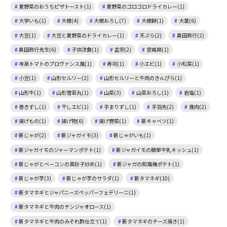
夏野菜のおうちピザトースト(1)
夏野菜のゴロゴロドライカレー(1)
大学いも(1)
大根(4)
大根おろし(7)
大根餅(1)
大葉(6)
大豆(1)
大豆と夏野菜のドライカレー(1)
天ぷら(2)
奥田政行(2)
奥田政行先生(6)
子供洋食(1)
孟宗(2)
宮城県(1)
寺泉トマトのプロヴァンス風(1)
寿司(1)
小エビ(1)
小松菜(1)
小豆(1)
山形セルリー(2)
山形セルリーと牛肉のきんぴら(1)
山形牛(1)
山形雪若丸(1)
山菜(3)
山菜おろし(1)
岩塩(1)
巻きずし(1)
干しエビ(1)
手まりずし(1)
手羽先(2)
挽肉(2)
揚げもの(1)
揚げ物(6)
揚げ野菜(1)
新キャベツ(1)
新じゃが(2)
新ジャガイモ(3)
新じゃがいも(1)
新ジャガイモのジャーマンポテト(1)
新ジャガイモの簡単牛乳キッシュ(1)
新じゃがとベーコンの真砂子炒め(1)
新ジャガの和風梅ポテト(1)
新じゃが芋(3)
新じゃが芋のサラダ(1)
新タマネギ(10)
新タマネギとジャパニーズペッパーフェデリーニ(1)
新タマネギと牛肉のチンジャオロース(1)
新タマネギと牛肉のみぞれ酢仕立て(1)
新タマネギのチーズ焼き(1)