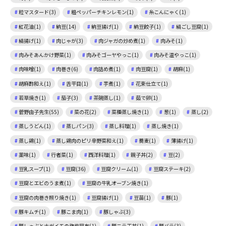
粒マスタード(3)
粗ペッパーチキンレモン(1)
糸こんにゃく(1)
紅花油(1)
納豆(14)
納豆揚げ(1)
納豆餃子(1)
絹ごし豆腐(1)
絹揚げ(1)
肉じゃが(3)
肉ジャガの炒め煮(1)
肉みそ(1)
肉みそあんかけ野菜(1)
肉みそゴーヤやっこ(1)
肉みそ温やっこ(1)
肉味噌(1)
肉巻き(6)
肉詰め煮(1)
肉豆腐(1)
胡麻(1)
胡麻酢和え(1)
舌平目(1)
芋煮(1)
花束仕立て(1)
若草焼き(1)
茄子(3)
茶碗蒸し(1)
茹で卵(1)
菅野由子先生(55)
菜の花(2)
菜種蒸し焼き(1)
葱(1)
蒸し(2)
蒸しうどん(1)
蒸しパン(3)
蒸し料理(1)
蒸し焼き(1)
蒸し鶏(1)
蒸し鶏肉のピリ辛野菜和え(1)
蕎麦(1)
薄揚げ(1)
薬味(1)
行者菜(1)
西洋料理(1)
親子丼(2)
豆(2)
豆乳スープ(1)
豆腐(36)
豆腐クリーム(1)
豆腐ステーキ(2)
豆腐とエビのうま煮(1)
豆腐の牛乳オーブン焼き(1)
豆腐の肉巻き照り焼き(1)
豆腐揚げ(1)
豆苗(1)
豚(1)
豚キムチ(1)
豚こま肉(1)
豚しゃぶ(3)
豚しゃぶとナガイモの梅塩昆布(1)
豚ニラ玉丼(1)
豚バラ(3)