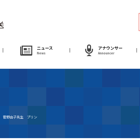
ラジオ
Radio
アナウンサー
ニュース
アナウンサー
News
Announcer
Announcer
試写会・プレゼ
Present
やまがた情熱市場
送 菅野由子先生 プリン