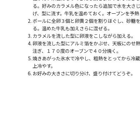
る。好みのカラメル色になったら追加で水を大さ
げ、型に流す。牛乳を温めておく。オーブンを予熱
ボールに全卵３個と卵黄２個を割りほぐし、砂糖
る。温めた牛乳も加えさらに混ぜる。
カラメルを流した型に卵液をこしながら加える。
卵液を流した型にアルミ箔をかぶせ、天板にのせ
注ぎ、１７０度のオーブンで４０分焼く。
焼きあがった氷水で冷やし、粗熱をとってから冷
上冷やす。
お好みの大きさに切り分け、盛り付けてどうぞ。