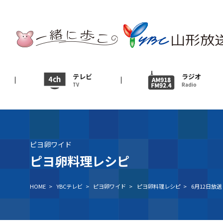
テレビ
TV
ニュース
テレビ
ラジオ
TV
Radio
News
イベント
Event
ピヨ卵ワイド
ＹＢＣオンデマンド
ピヨ卵料理レシピ
HOME
>
YBCテレビ
>
ピヨ卵ワイド
>
ピヨ卵料理レシピ
>
6月12日放