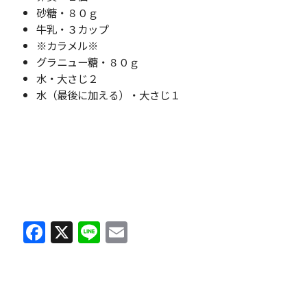
砂糖・８０ｇ
牛乳・３カップ
※カラメル※
グラニュー糖・８０ｇ
水・大さじ２
水（最後に加える）・大さじ１
F
X
Li
E
a
n
m
c
e
ai
e
l