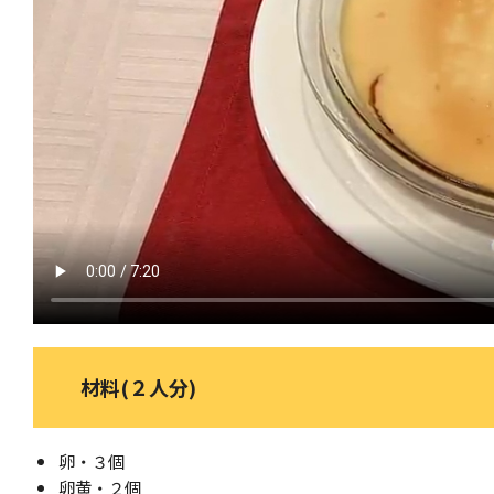
材料(２人分)
卵・３個
卵黄・２個