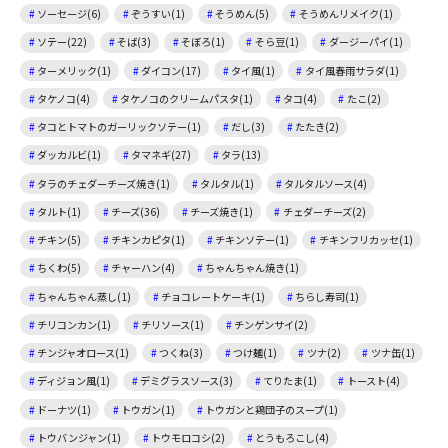
ソーセージ(6)
ぞうすい(1)
そうめん(5)
そうめんリメイク(1)
ソテー(22)
そば(3)
そぼろ(1)
そら豆(1)
ダージーパイ(1)
ターメリック(1)
ダイコン(17)
タイ風(1)
タイ風春雨サラダ(1)
タケノコ(4)
タケノコのクリームパスタ(1)
タコ(4)
たこ(2)
タコとトマトのガーリックソテー(1)
だし(3)
たたき(2)
ダッカルビ(1)
タマネギ(27)
タラ(13)
タラのチェダーチーズ焼き(1)
タルタル(1)
タルタルソース(4)
タルト(1)
チーズ(36)
チーズ焼き(1)
チェダーチーズ(2)
チキン(5)
チキンカピタ(1)
チキンソテー(1)
チキンフリカッセ(1)
ちくわ(5)
チャーハン(4)
ちゃんちゃん焼き(1)
ちゃんちゃん蒸し(1)
チョコレートケーキ(1)
ちらし寿司(1)
チリコンカン(1)
チリソース(1)
チンゲンサイ(2)
チンジャオロース(1)
つくね(3)
つけ麺(1)
ツナ(2)
ツナ缶(1)
ディジョン風(1)
デミグラスソース(3)
てりたま(1)
トースト(4)
ドーナツ(1)
トウガン(1)
トウガンと鶏団子のスープ(1)
トウバンジャン(1)
トウモロコシ(2)
とうもろこし(4)