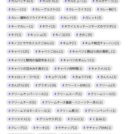
カルパッチョ(3)
カルピス(2)
ガルビュー(1)
カルボナーラ(1)
カレー(11)
カレーブルスト(1)
カレーライス(1)
カレー粉(7)
カレー風味のフライドチキン(1)
カレイ(3)
ガレット(3)
キーマカレー(1)
キウイ(2)
キウイとカッテージチーズのサラダ(1)
キク(1)
キッシュ(3)
キノコ(23)
きのこ(9)
キノコとサケのミルクごはん(1)
キムチ(7)
キムチ納豆チャーハン(1)
キャベツ(25)
キャベツごはん(1)
キャベツと豚ばら肉の酒蒸し(1)
キャベツと豚肉の塩昆布あえ(1)
キャベツのオムレツ(1)
キャベツの包みみそ焼き(1)
キャベツ肉味噌(1)
キャラメル(1)
キャロット・ラペ(1)
キュウリ(14)
きゅうり(4)
きんとん(1)
きんぴら(10)
グラタン(16)
クリーミー炒め(1)
クリーム(3)
クリームケッパーソース(1)
クリームスープ(1)
クリームソース(5)
クリームチーズ(5)
クリームチーズ福袋・ハニーソテー添え(1)
クリームマヨネーズソース(1)
クリーム煮(5)
グリーンペッパー(1)
クリスマス(1)
グリルサラダ(1)
クルミ(1)
くるみ(1)
クレープ(1)
ケーキ(3)
ケチャップ(2)
ケチャップ炒め(1)