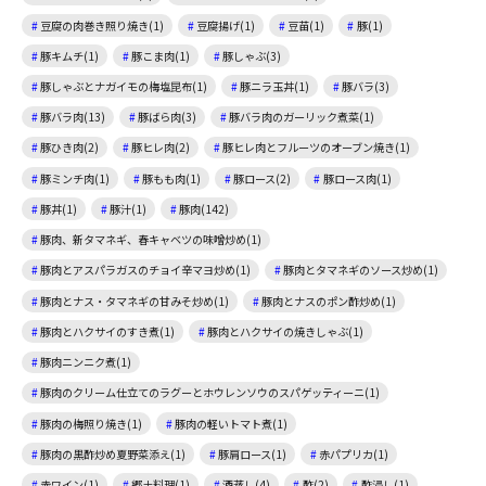
豆腐の肉巻き照り焼き(1)
豆腐揚げ(1)
豆苗(1)
豚(1)
豚キムチ(1)
豚こま肉(1)
豚しゃぶ(3)
豚しゃぶとナガイモの梅塩昆布(1)
豚ニラ玉丼(1)
豚バラ(3)
豚バラ肉(13)
豚ばら肉(3)
豚バラ肉のガーリック煮菜(1)
豚ひき肉(2)
豚ヒレ肉(2)
豚ヒレ肉とフルーツのオーブン焼き(1)
豚ミンチ肉(1)
豚もも肉(1)
豚ロース(2)
豚ロース肉(1)
豚丼(1)
豚汁(1)
豚肉(142)
豚肉、新タマネギ、春キャベツの味噌炒め(1)
豚肉とアスパラガスのチョイ辛マヨ炒め(1)
豚肉とタマネギのソース炒め(1)
豚肉とナス・タマネギの甘みそ炒め(1)
豚肉とナスのポン酢炒め(1)
豚肉とハクサイのすき煮(1)
豚肉とハクサイの焼きしゃぶ(1)
豚肉ニンニク煮(1)
豚肉のクリーム仕立てのラグーとホウレンソウのスパゲッティーニ(1)
豚肉の梅照り焼き(1)
豚肉の軽いトマト煮(1)
豚肉の黒酢炒め夏野菜添え(1)
豚肩ロース(1)
赤パプリカ(1)
赤ワイン(1)
郷土料理(1)
酒蒸し(4)
酢(2)
酢浸し(1)