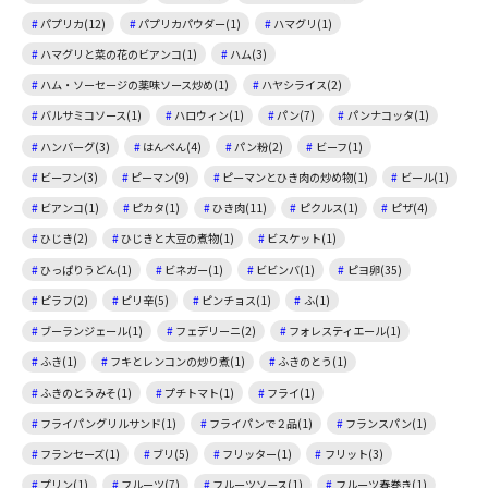
パプリカ(12)
パプリカパウダー(1)
ハマグリ(1)
ハマグリと菜の花のビアンコ(1)
ハム(3)
ハム・ソーセージの薬味ソース炒め(1)
ハヤシライス(2)
バルサミコソース(1)
ハロウィン(1)
パン(7)
パンナコッタ(1)
ハンバーグ(3)
はんぺん(4)
パン粉(2)
ビーフ(1)
ビーフン(3)
ピーマン(9)
ピーマンとひき肉の炒め物(1)
ビール(1)
ビアンコ(1)
ピカタ(1)
ひき肉(11)
ピクルス(1)
ピザ(4)
ひじき(2)
ひじきと大豆の煮物(1)
ビスケット(1)
ひっぱりうどん(1)
ビネガー(1)
ビビンバ(1)
ピヨ卵(35)
ピラフ(2)
ピリ辛(5)
ピンチョス(1)
ふ(1)
ブーランジェール(1)
フェデリーニ(2)
フォレスティエール(1)
ふき(1)
フキとレンコンの炒り煮(1)
ふきのとう(1)
ふきのとうみそ(1)
プチトマト(1)
フライ(1)
フライパングリルサンド(1)
フライパンで２品(1)
フランスパン(1)
フランセーズ(1)
ブリ(5)
フリッター(1)
フリット(3)
プリン(1)
フルーツ(7)
フルーツソース(1)
フルーツ春巻き(1)