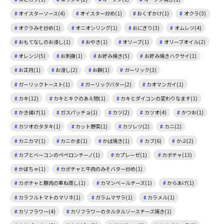
オイスターソース(4)
オイスター炒め(1)
おくずかけ(1)
オクラ(3)
オクラみそ炒め(1)
オニオンリング(1)
おにぎり(3)
オムレツ(4)
おもてなしのお浸し(1)
おやき(1)
オリーブ(1)
オリーブオイル(2)
オレンジ(5)
お刺身(1)
お好み焼き(5)
お好み焼きハクサイ(1)
お正月(1)
お浸し(2)
お餅(1)
ガーリック(3)
ガーリックトースト(1)
ガーリックバター(2)
カオマンガイ(1)
カキ(12)
カキとキクのあえ物(1)
カキとダイコンの変わりなます(1)
かき揚げ(1)
ガスパッチョ(1)
カツ(2)
カツオ(4)
かつお(1)
カツオのタタキ(1)
カット野菜(1)
カツレツ(2)
カニ(2)
カニカマ(1)
カニかま(1)
かば焼き(1)
カブ(6)
かぶ(2)
カブとベーコンのペペロンチーノ(1)
カプレーゼ(1)
カボチャ(13)
かぼちゃ(1)
カボチャと牛肉のみそバター炒め(1)
カボチャと豚肉の重ね蒸し(1)
カマンベールチーズ(1)
からあげ(1)
カラフルトマトのマリネ(1)
ガラムマサラ(1)
カラメル(1)
カリフラワー(4)
カリフラワーのタルタルソースチーズ焼き(1)