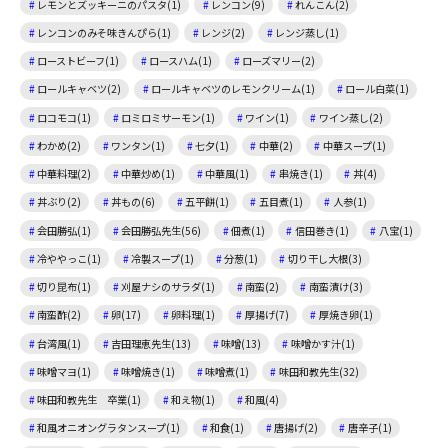
レモンとズッキーニのパスタ(1)
レンコン(9)
れんこん(2)
レンコンのみそ味きんぴら(1)
レンジ(2)
レンジ蒸し(1)
ローストビーフ(1)
ロースハム(1)
ローズマリー(2)
ロールキャベツ(2)
ロールキャベツのレモンクリーム(1)
ロール白菜(1)
ロコモコ(1)
ロミロミサーモン(1)
ワイン(1)
ワイン蒸し(2)
わかめ(2)
ワンタン(1)
七夕(1)
中華(2)
中華スープ(1)
中華料理(2)
中華炒め(1)
中華風(1)
串焼き(1)
丼(4)
丼ぶり(2)
丼もの(6)
五平餅(1)
五目煮(1)
人参(1)
会田勝弘(1)
会田勝弘先生(56)
佃煮(1)
信田巻き(1)
八宝(1)
冷ややっこ(1)
冷製スープ(1)
分葱(1)
切り干し大根(3)
切り昆布(1)
刈屋ナシのサラダ(1)
南蛮(2)
南蛮漬け(3)
南蛮酢(2)
卵(17)
卵料理(1)
厚揚げ(7)
厚焼き卵(1)
台湾風(1)
吉田理恵先生(13)
味噌(13)
味噌かす汁(1)
味噌マヨ(1)
味噌焼き(1)
味噌煮(1)
味田和教先生(32)
味田和教先生 卒業(1)
和え物(1)
和風(4)
和風オニオングラタンスープ(1)
和食(1)
唐揚げ(2)
唐辛子(1)