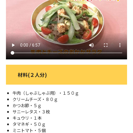
ＹＢＣオンデマンド
やまがた情熱市場
材料(２人分)
牛肉（しゃぶしゃぶ用）・１５０ｇ
クリームチーズ・８０ｇ
かつお節・５ｇ
サニーレタス・３枚
キュウリ・１本
タマネギ・５０ｇ
ミニトマト・５個