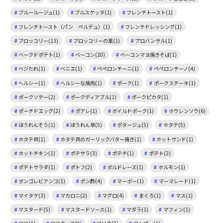
ブルールージュ(1)
ブルスケッタ(1)
フレンチトースト(1)
フレンチトースト（パン ペルデュ）(1)
フレンチドレッシング(1)
ブロッコリー(13)
ブロッコリーの茎(1)
プロバンサル(1)
ベークドポテト(1)
ベーコン(20)
ベーコンマヨ焼きそば(1)
ベジたれ(1)
ベニエ(1)
ペペロンチーニ(1)
ペペロンチーノ(4)
ヘルシー(1)
ヘルシーな焼肉(1)
ポーク(1)
ポークステーキ(1)
ポークソテー(2)
ポークディアブル(1)
ポークピカタ(1)
ポーチドエッグ(2)
ポアレ(1)
ボイルドポーク(1)
ホウレンソウ(6)
ほうれんそう(1)
ほうれん草(5)
ポタージュ(5)
ホタテ(5)
ホタテ貝(1)
ホタテ貝のガーリックバター焼き(1)
ホットサンド(1)
ホットチキン(1)
ポテサラ(3)
ポテチ(1)
ポテト(2)
ポテトサラダ(1)
ポトフ(2)
ボルドレーズ(1)
ホルモン(1)
ボンゴレビアンコ(1)
ポン酢(4)
マーボー(1)
マーマレード(1)
マイタケ(3)
マカロニ(2)
マグロ(4)
まぐろ(1)
マス(1)
マスタード(5)
マスタードソース(1)
マダラ(1)
マフィン(1)