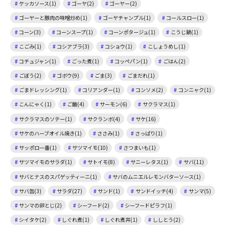
ケッカソース(1)
ゴーヤ(2)
ゴーヤー(2)
ゴーヤーと豚肉の味噌炒め(1)
ゴーヤチャンプル(1)
コールスロー(1)
コーン(3)
コーンスープ(1)
コーンポタージュ(1)
こうじ鍋(1)
こごみ(1)
コシアブラ(3)
コショウ(1)
こしょうめし(1)
コチュジャン(1)
ごった煮(1)
コッペパン(1)
ごはん(2)
ごぼう(2)
ゴボウ(9)
ごま(3)
ごまだれ(1)
ごまドレッシング(1)
コリアンダー(1)
コンソメ(2)
コンニャク(1)
こんにゃく(1)
ご飯(4)
サーモン(6)
サクラマス(1)
サクラマスのソテー(1)
サクランボ(4)
サケ(16)
サケのハーブオイル焼き(1)
ささみ(1)
さっぱり(1)
サッポロ一番(1)
サツマイモ(10)
さつまいも(1)
サツマイモのサラダ(1)
サトイモ(8)
サニーレタス(1)
サバ(11)
サバとナスのスパゲッティーニ(1)
サバのムニエルレモンバターソース(1)
サバ缶(3)
サラダ(27)
サンド(1)
サンドイッチ(4)
サンマ(5)
サンマの卵とじ(2)
シーフード(2)
シーフードピラフ(1)
シイタケ(2)
しぐれ煮(1)
しぐれ煮丼(1)
ししとう(2)