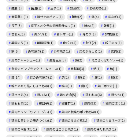
酢豚(1)
醤油(1)
里芋(1)
野菜(9)
野菜炒め(1)
野菜蒸し(1)
銀ザケのポアレ(1)
銀鮭(2)
鍋(4)
長ネギ(4)
長芋(3)
長芋とオクラの美味酢仕立て(1)
雑炊(2)
雑煮(1)
雪若丸(1)
青シソ(1)
青トマト(1)
青のり(1)
非常食(1)
韓国のり(1)
韓国料理(1)
食パン(4)
餃子(2)
餃子の皮(1)
餅(6)
香味焼き(1)
香草焼き(1)
馬のかみしめ(1)
馬肉(2)
馬肉チャーシュー(1)
高野豆腐(3)
魚(2)
魚のさっぱりソテー(1)
魚介のバンブランクリームソース(1)
魚料理(3)
鮎(1)
鮪(1)
鮭(14)
鮭の香味焼き(1)
鯖(1)
鯛(1)
鰹(1)
鱈(3)
鴨とネギの黒こしょう炒め(1)
鴨肉(1)
鶏(2)
鶏ゴボウ汁(1)
鶏ささみ(4)
鶏ハム(1)
鶏ひき肉(5)
鶏むね肉(6)
鶏もも(1)
鶏もも肉(10)
鶏団子(1)
鶏甘酢(1)
鶏肉(93)
鶏肉ごぼう(1)
鶏肉とリンゴのマヨーグル(1)
鶏肉と根菜のポン酢炒め(1)
鶏肉と青シソの焼きつくね(1)
鶏肉のミルク煮(1)
鶏肉のリヨネーズ(1)
鶏肉の南蛮漬け(1)
鶏肉の塩こうじ焼き(1)
鶏肉の梅たれ焼き(1)