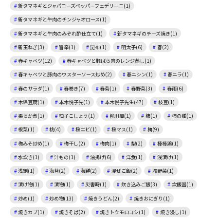
新タマネギとジャパニーズペッパーフェデリーニ(1)
新タマネギと牛肉のチンジャオロース(1)
新タマネギと牛肉のみぞれ酢仕立て(1)
新タマネギのチーズ焼き(1)
新玉ねぎ(3)
旨辛(1)
昆布(1)
明太子(6)
春(2)
春キャベツ(12)
春キャベツと豚ばら肉のレンジ蒸し(1)
春キャベツと豚肉のウスターソース炒め(2)
春ニシン(1)
春ニラ(1)
春のサラダ(1)
春巻き(7)
春菊(1)
春野菜(3)
春雨(6)
木綿豆腐(1)
本木悦子先(1)
本木悦子先生(47)
枝豆(1)
柔らか煮(1)
柚子こしょう(1)
柳川風(1)
柿(1)
柿の種(1)
根菜(1)
桃(4)
桜エビ(1)
桜マス(1)
梅(9)
梅みそ炒め(1)
梅干し(2)
梅肉(1)
梨(2)
棒棒鶏(1)
水炊き(1)
汁もの(1)
油揚げ(6)
洋食(1)
浅漬け(1)
浅蜊(1)
海苔(2)
海鮮(2)
混ぜご飯(2)
温野菜(1)
漬け物(1)
漬物(1)
災害時(1)
炊き込みご飯(3)
炊飯器(1)
炒め(1)
炒め物(13)
焼きうどん(2)
焼きおにぎり(1)
焼きカブ(1)
焼きそば(2)
焼きトウモロコシ(1)
焼き浸し(1)