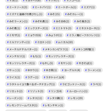
マヨ(1)
マヨネーズ(8)
マリネ(7)
マンゴー(1)
ミートソース(3)
ミートパイ(1)
ミートボール(1)
ミズナ(1)
ミズナと油揚げの煮びたし(1)
みそ(15)
みそカレー(1)
みそラーメン(1)
みぞれ煮(1)
みそ炒め(2)
みそ焼き(2)
みそ煮(1)
ミックスチーズ(1)
ミニトマト(3)
ミネストローネ(1)
ミモザ(1)
ミョウガ(6)
みょうが(1)
ミラノ風ビーフカツレツ(1)
ミルファンティ(1)
ミロトン(1)
ムニエル(10)
メーテルドテルバター(1)
メキシカンピラフ(1)
メキシコ料理(1)
メンチカツ(1)
もち(1)
モッツアレラチーズ(1)
モッツァレラチーズ(1)
もやし(5)
モヤシ(1)
やきそば(1)
やっこ(1)
ゆかり(1)
ゆき菜(1)
ヨーグルト(4)
ラーメン(1)
ライス(1)
ラグー(1)
ラタトゥイユ(4)
ラタトゥイユで食べるポーチドエッグ(1)
ラビゴットソース(1)
ラペ(1)
リエット(2)
リゾット(3)
リンゴ(4)
ルーローハン(1)
レーズン(1)
レタス(11)
レタス鍋(1)
レモン(19)
レモンクリームパスタ(1)
レモンチキン(1)