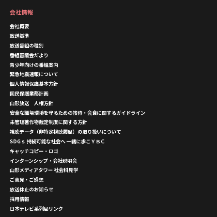
会社情報
会社概要
放送基準
放送番組の種別
番組審議会だより
青少年向けの番組案内
緊急地震速報について
個人情報保護基本方針
国民保護業務計画
山形放送 人権方針
安全な職場環境を守るための接待・会食に関するガイドライン
未管理著作物裁定制度に関する方針
視聴データ（非特定視聴履歴）の取り扱いについて
SDGｓ 持続可能な社会へ 一緒に歩こＹＢＣ
キャッチコピー・ロゴ
インターンシップ・会社説明会
山形メディアタワー 社会科見学
ご意見・ご感想
放送休止のお知らせ
採用情報
日本テレビ系列局リンク