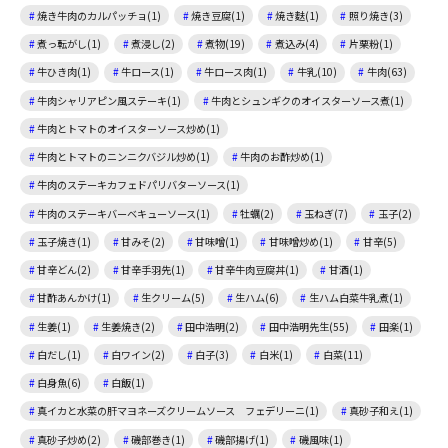
焼き牛肉のカルパッチョ(1)
焼き豆腐(1)
焼き麩(1)
照り焼き(3)
煮っ転がし(1)
煮浸し(2)
煮物(19)
煮込み(4)
片栗粉(1)
牛ひき肉(1)
牛ロース(1)
牛ロース肉(1)
牛乳(10)
牛肉(63)
牛肉シャリアピン風ステーキ(1)
牛肉とシュンギクのオイスターソース煮(1)
牛肉とトマトのオイスターソース炒め(1)
牛肉とトマトのニンニクバジル炒め(1)
牛肉のお酢炒め(1)
牛肉のステーキカフェドパリバターソース(1)
牛肉のステーキバーベキューソース(1)
牡蠣(2)
玉ねぎ(7)
玉子(2)
玉子焼き(1)
甘みそ(2)
甘味噌(1)
甘味噌炒め(1)
甘辛(5)
甘辛どん(2)
甘辛手羽先(1)
甘辛牛肉豆腐丼(1)
甘酒(1)
甘酢あんかけ(1)
生クリーム(5)
生ハム(6)
生ハム白菜牛乳煮(1)
生姜(1)
生姜焼き(2)
田中浩明(2)
田中浩明先生(55)
田楽(1)
白だし(1)
白ワイン(2)
白子(3)
白米(1)
白菜(11)
白身魚(6)
白飯(1)
真イカと水菜の肝マヨネーズクリームソース フェデリーニ(1)
真砂子和え(1)
真砂子炒め(2)
磯部巻き(1)
磯部揚げ(1)
磯風味(1)