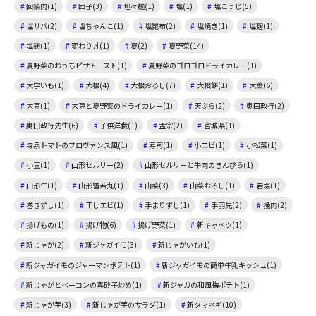
回鍋肉(1)
団子(3)
坦々麺(1)
塩(1)
塩こうじ(5)
塩サバ(2)
塩ちゃんこ(1)
塩昆布(2)
塩焼き(1)
塩麴(1)
塩麹(1)
変わり丼(1)
夏(2)
夏野菜(14)
夏野菜のおうちピザトースト(1)
夏野菜のゴロゴロドライカレー(1)
大学いも(1)
大根(4)
大根おろし(7)
大根餅(1)
大葉(6)
大豆(1)
大豆と夏野菜のドライカレー(1)
天ぷら(2)
奥田政行(2)
奥田政行先生(6)
子供洋食(1)
孟宗(2)
宮城県(1)
寺泉トマトのプロヴァンス風(1)
寿司(1)
小エビ(1)
小松菜(1)
小豆(1)
山形セルリー(2)
山形セルリーと牛肉のきんぴら(1)
山形牛(1)
山形雪若丸(1)
山菜(3)
山菜おろし(1)
岩塩(1)
巻きずし(1)
干しエビ(1)
手まりずし(1)
手羽先(2)
挽肉(2)
揚げもの(1)
揚げ物(6)
揚げ野菜(1)
新キャベツ(1)
新じゃが(2)
新ジャガイモ(3)
新じゃがいも(1)
新ジャガイモのジャーマンポテト(1)
新ジャガイモの簡単牛乳キッシュ(1)
新じゃがとベーコンの真砂子炒め(1)
新ジャガの和風梅ポテト(1)
新じゃが芋(3)
新じゃが芋のサラダ(1)
新タマネギ(10)