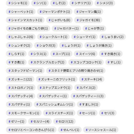
シシャモ(1)
シソ(1)
しそ(2)
シチリア(1)
シメジ(3)
シャーベット(1)
ジャーマンポテト(1)
ジャーマン風(1)
シャインマスカット(1)
じゃがいも(8)
ジャガイモ(38)
ジャガイモの巣ごもり卵(1)
ジャガバター(1)
じゃが芋(1)
しゃぶしゃぶ(6)
シュークルート(1)
シューマイ(1)
しゅうまい(2)
シュンギク(2)
ショウガ(3)
しょうが(1)
しょうが焼き(1)
しらす(1)
シラス(1)
スープ(11)
スイーツ(6)
すき焼き(1)
すき煮(1)
スクランブルエッグ(2)
スコップコロッケ(1)
すし(1)
スタッフドピーマン(1)
スタミナ野菜とブリの照り焼きのせ(1)
ズッキーニ(22)
ズッキーニのフリット(1)
ステーキ(14)
ストロガノフ(1)
スナップエンドウ(1)
スパイス(2)
スパゲッティ(4)
スパゲッティー(1)
スパゲッティーニ(3)
スパゲティ(1)
スパニッシュオムレツ(1)
すまし汁(1)
スモークサーモン(1)
スライスチーズ(1)
セージ(1)
セリ(3)
ゼリー(1)
セルリー(4)
セロリ(12)
セロリとベーコンのきんぴら(1)
せんべい(1)
ソースシャスール(1)