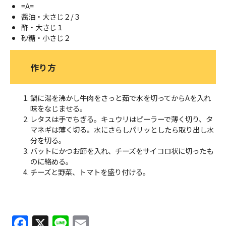
=A=
醤油・大さじ２/３
酢・大さじ１
砂糖・小さじ２
作り方
鍋に湯を沸かし牛肉をさっと茹で水を切ってからAを入れ
味をなじませる。
レタスは手でちぎる。キュウリはピーラーで薄く切り、タ
マネギは薄く切る。水にさらしパリッとしたら取り出し水
分を切る。
バットにかつお節を入れ、チーズをサイコロ状に切ったも
のに絡める。
チーズと野菜、トマトを盛り付ける。
F
X
Li
E