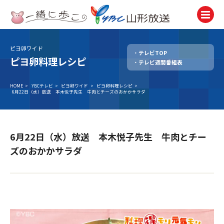
ピヨ卵ワイド
テレビTOP
テレビ
ピヨ卵料理レシピ
テレビ週間番組表
TV
ラジオ
HOME
>
YBCテレビ
>
ピヨ卵ワイド
>
ピヨ卵料理レシピ
>
6月22日（水）放送 本木悦子先生 牛肉とチーズのおかかサラダ
Radio
ニュース
News
6月22日（水）放送 本木悦子先生 牛肉とチー
アナウンサー
ズのおかかサラダ
Announcer
イベント
Event
試写会・プレゼント
Present