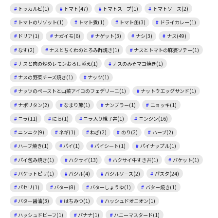
トッカルビ(1)
トマト(47)
トマトスープ(1)
トマトソース(2)
トマトのリゾット(1)
トマト煮(1)
トマト缶(3)
ドライカレー(1)
ドリア(1)
ナガイモ(6)
ナゲット(3)
ナシ(3)
ナス(49)
なす(2)
ナスとちくわのとろみ酢焼き(1)
ナスとトマトの麻婆ソテー(1)
ナスと肉の炒めレモンおろし添え(1)
ナスのみそマヨ焼き(1)
ナスの野菜チーズ焼き(1)
ナッツ(1)
ナッツのペーストと山菜アイコのフェデリーニ(1)
ナットウエッグサンド(1)
ナポリタン(2)
なまり節(1)
ナンプラー(1)
ニョッキ(1)
ニラ(11)
にら(1)
ニラ入り親子丼(1)
ニンジン(16)
ニンニク(9)
ネギ(1)
ねぎ(2)
のり(2)
ハーブ(2)
ハーブ焼き(1)
パイ(1)
パイシート(1)
パイナップル(1)
パイ包み焼き(1)
ハクサイ(13)
ハクサイ牛すき丼(1)
バケット(1)
バケットピザ(1)
バジル(4)
バジルソース(2)
パスタ(24)
パセリ(1)
バター(8)
バターしょうゆ(1)
バター焼き(1)
バター醤油(3)
はちみつ(1)
ハッシュドオニオン(1)
ハッシュドビーフ(1)
バナナ(1)
ハニーマスタード(1)