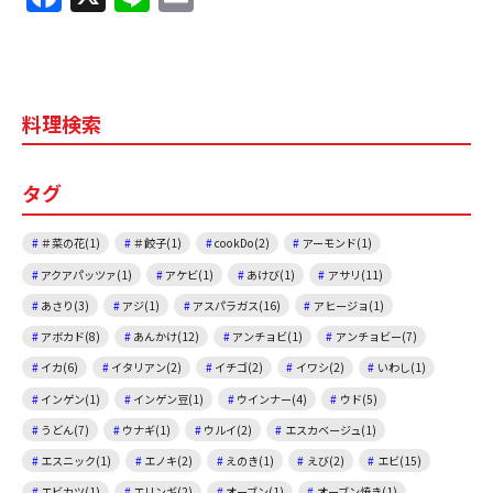
a
n
m
c
e
ai
e
l
料理検索
b
o
タグ
o
k
＃菜の花(1)
＃餃子(1)
cookDo(2)
アーモンド(1)
アクアパッツァ(1)
アケビ(1)
あけび(1)
アサリ(11)
あさり(3)
アジ(1)
アスパラガス(16)
アヒージョ(1)
アボカド(8)
あんかけ(12)
アンチョビ(1)
アンチョビー(7)
イカ(6)
イタリアン(2)
イチゴ(2)
イワシ(2)
いわし(1)
インゲン(1)
インゲン豆(1)
ウインナー(4)
ウド(5)
うどん(7)
ウナギ(1)
ウルイ(2)
エスカベージュ(1)
エスニック(1)
エノキ(2)
えのき(1)
えび(2)
エビ(15)
エビカツ(1)
エリンギ(2)
オーブン(1)
オーブン焼き(1)