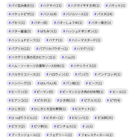
パイ包み焼き(1)
ハクサイ(13)
ハクサイ牛すき丼(1)
バケット(1)
バケットピザ(1)
バジル(4)
バジルソース(2)
パスタ(24)
パセリ(1)
バター(8)
バターしょうゆ(1)
バター焼き(1)
バター醤油(3)
はちみつ(1)
ハッシュドオニオン(1)
ハッシュドビーフ(1)
バナナ(1)
ハニーマスタード(1)
パプリカ(12)
パプリカパウダー(1)
ハマグリ(1)
ハマグリと菜の花のビアンコ(1)
ハム(3)
ハム・ソーセージの薬味ソース炒め(1)
ハヤシライス(2)
バルサミコソース(1)
ハロウィン(1)
パン(7)
パンナコッタ(1)
ハンバーグ(3)
はんぺん(4)
パン粉(2)
ビーフ(1)
ビーフン(3)
ピーマン(9)
ピーマンとひき肉の炒め物(1)
ビール(1)
ビアンコ(1)
ピカタ(1)
ひき肉(11)
ピクルス(1)
ピザ(4)
ひじき(2)
ひじきと大豆の煮物(1)
ビスケット(1)
ひっぱりうどん(1)
ビネガー(1)
ビビンバ(1)
ピヨ卵(35)
ピラフ(2)
ピリ辛(5)
ピンチョス(1)
ふ(1)
ブーランジェール(1)
フェデリーニ(2)
フォレスティエール(1)