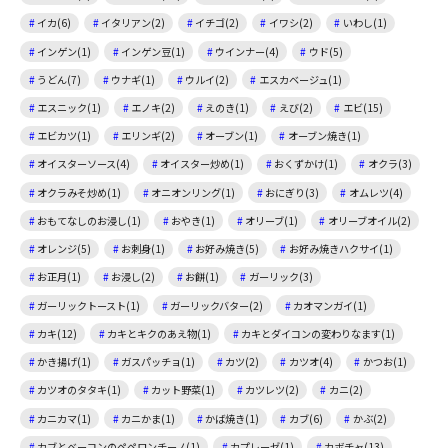
イカ(6)
イタリアン(2)
イチゴ(2)
イワシ(2)
いわし(1)
インゲン(1)
インゲン豆(1)
ウインナー(4)
ウド(5)
うどん(7)
ウナギ(1)
ウルイ(2)
エスカベージュ(1)
エスニック(1)
エノキ(2)
えのき(1)
えび(2)
エビ(15)
エビカツ(1)
エリンギ(2)
オーブン(1)
オーブン焼き(1)
オイスターソース(4)
オイスター炒め(1)
おくずかけ(1)
オクラ(3)
オクラみそ炒め(1)
オニオンリング(1)
おにぎり(3)
オムレツ(4)
おもてなしのお浸し(1)
おやき(1)
オリーブ(1)
オリーブオイル(2)
オレンジ(5)
お刺身(1)
お好み焼き(5)
お好み焼きハクサイ(1)
お正月(1)
お浸し(2)
お餅(1)
ガーリック(3)
ガーリックトースト(1)
ガーリックバター(2)
カオマンガイ(1)
カキ(12)
カキとキクのあえ物(1)
カキとダイコンの変わりなます(1)
かき揚げ(1)
ガスパッチョ(1)
カツ(2)
カツオ(4)
かつお(1)
カツオのタタキ(1)
カット野菜(1)
カツレツ(2)
カニ(2)
カニカマ(1)
カニかま(1)
かば焼き(1)
カブ(6)
かぶ(2)
カブとベーコンのペペロンチーノ(1)
カプレーゼ(1)
カボチャ(13)