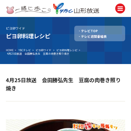
ピヨ卵ワイド
テレビTOP
テレビ
ピヨ卵料理レシピ
テレビ週間番組表
TV
ラジオ
HOME
>
YBCテレビ
>
ピヨ卵ワイド
>
ピヨ卵料理レシピ
>
4月25日放送 会田勝弘先生 豆腐の肉巻き照り焼き
Radio
ニュース
News
4月25日放送 会田勝弘先生 豆腐の肉巻き照り
アナウンサー
焼き
Announcer
イベント
Event
試写会・プレゼント
Present