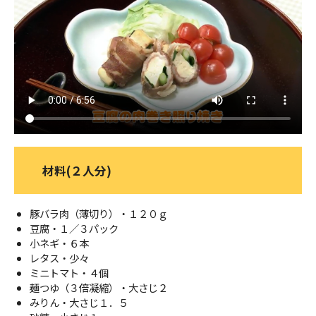
ＹＢＣオンデマンド
やまがた情熱市場
材料(２人分)
豚バラ肉（薄切り）・１２０ｇ
豆腐・１／３パック
小ネギ・６本
レタス・少々
ミニトマト・４個
麺つゆ（３倍凝縮）・大さじ２
みりん・大さじ１．５