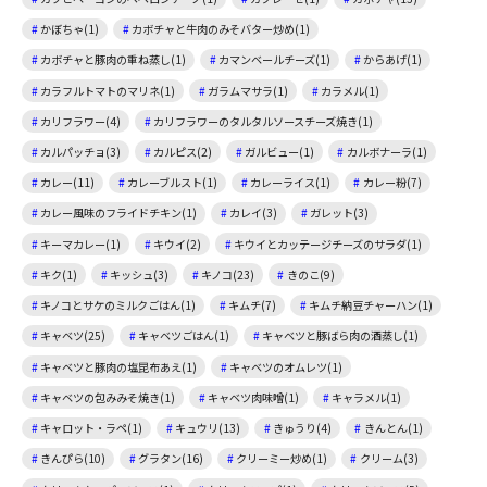
かぼちゃ(1)
カボチャと牛肉のみそバター炒め(1)
カボチャと豚肉の重ね蒸し(1)
カマンベールチーズ(1)
からあげ(1)
カラフルトマトのマリネ(1)
ガラムマサラ(1)
カラメル(1)
カリフラワー(4)
カリフラワーのタルタルソースチーズ焼き(1)
カルパッチョ(3)
カルピス(2)
ガルビュー(1)
カルボナーラ(1)
カレー(11)
カレーブルスト(1)
カレーライス(1)
カレー粉(7)
カレー風味のフライドチキン(1)
カレイ(3)
ガレット(3)
キーマカレー(1)
キウイ(2)
キウイとカッテージチーズのサラダ(1)
キク(1)
キッシュ(3)
キノコ(23)
きのこ(9)
キノコとサケのミルクごはん(1)
キムチ(7)
キムチ納豆チャーハン(1)
キャベツ(25)
キャベツごはん(1)
キャベツと豚ばら肉の酒蒸し(1)
キャベツと豚肉の塩昆布あえ(1)
キャベツのオムレツ(1)
キャベツの包みみそ焼き(1)
キャベツ肉味噌(1)
キャラメル(1)
キャロット・ラペ(1)
キュウリ(13)
きゅうり(4)
きんとん(1)
きんぴら(10)
グラタン(16)
クリーミー炒め(1)
クリーム(3)