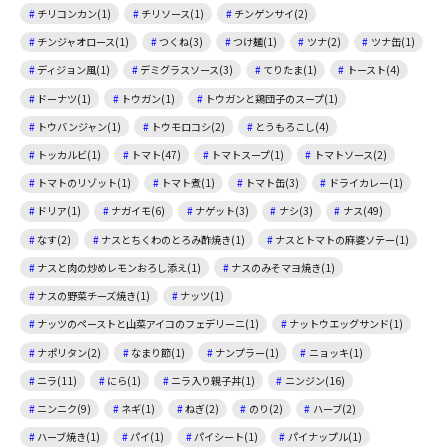
チリコンカン(1)
チリソース(1)
チンゲンサイ(2)
チンジャオロース(1)
つくね(3)
つけ麺(1)
ツナ(2)
ツナ缶(1)
ディジョン風(1)
デミグラスソース(3)
てりたま(1)
トースト(4)
ドーナツ(1)
トウガン(1)
トウガンと鶏団子のスープ(1)
トウバンジャン(1)
トウモロコシ(2)
とうもろこし(4)
トッカルビ(1)
トマト(47)
トマトスープ(1)
トマトソース(2)
トマトのリゾット(1)
トマト煮(1)
トマト缶(3)
ドライカレー(1)
ドリア(1)
ナガイモ(6)
ナゲット(3)
ナシ(3)
ナス(49)
なす(2)
ナスとちくわのとろみ酢焼き(1)
ナスとトマトの麻婆ソテー(1)
ナスと肉の炒めレモンおろし添え(1)
ナスのみそマヨ焼き(1)
ナスの野菜チーズ焼き(1)
ナッツ(1)
ナッツのペーストと山菜アイコのフェデリーニ(1)
ナットウエッグサンド(1)
ナポリタン(2)
なまり節(1)
ナンプラー(1)
ニョッキ(1)
ニラ(11)
にら(1)
ニラ入り親子丼(1)
ニンジン(16)
ニンニク(9)
ネギ(1)
ねぎ(2)
のり(2)
ハーブ(2)
ハーブ焼き(1)
パイ(1)
パイシート(1)
パイナップル(1)