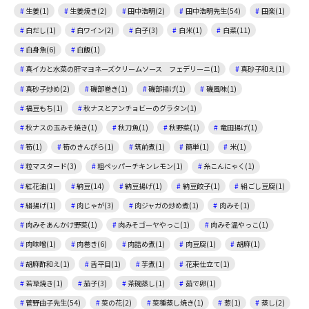
生姜(1)
生姜焼き(2)
田中浩明(2)
田中浩明先生(54)
田楽(1)
白だし(1)
白ワイン(2)
白子(3)
白米(1)
白菜(11)
白身魚(6)
白飯(1)
真イカと水菜の肝マヨネーズクリームソース フェデリーニ(1)
真砂子和え(1)
真砂子炒め(2)
磯部巻き(1)
磯部揚げ(1)
磯風味(1)
福豆もち(1)
秋ナスとアンチョビーのグラタン(1)
秋ナスの玉みそ焼き(1)
秋刀魚(1)
秋野菜(1)
竜田揚げ(1)
筍(1)
筍のきんぴら(1)
筑前煮(1)
簡単(1)
米(1)
粒マスタード(3)
粗ペッパーチキンレモン(1)
糸こんにゃく(1)
紅花油(1)
納豆(14)
納豆揚げ(1)
納豆餃子(1)
絹ごし豆腐(1)
絹揚げ(1)
肉じゃが(3)
肉ジャガの炒め煮(1)
肉みそ(1)
肉みそあんかけ野菜(1)
肉みそゴーヤやっこ(1)
肉みそ温やっこ(1)
肉味噌(1)
肉巻き(6)
肉詰め煮(1)
肉豆腐(1)
胡麻(1)
胡麻酢和え(1)
舌平目(1)
芋煮(1)
花束仕立て(1)
若草焼き(1)
茄子(3)
茶碗蒸し(1)
茹で卵(1)
菅野由子先生(54)
菜の花(2)
菜種蒸し焼き(1)
葱(1)
蒸し(2)