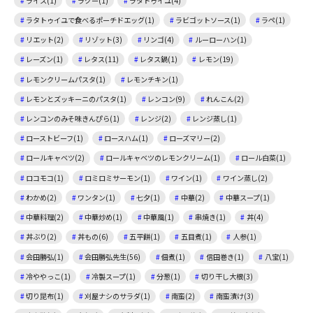
ライス(1)
ラグー(1)
ラタトゥイユ(4)
ラタトゥイユで食べるポーチドエッグ(1)
ラビゴットソース(1)
ラペ(1)
リエット(2)
リゾット(3)
リンゴ(4)
ルーローハン(1)
レーズン(1)
レタス(11)
レタス鍋(1)
レモン(19)
レモンクリームパスタ(1)
レモンチキン(1)
レモンとズッキーニのパスタ(1)
レンコン(9)
れんこん(2)
レンコンのみそ味きんぴら(1)
レンジ(2)
レンジ蒸し(1)
ローストビーフ(1)
ロースハム(1)
ローズマリー(2)
ロールキャベツ(2)
ロールキャベツのレモンクリーム(1)
ロール白菜(1)
ロコモコ(1)
ロミロミサーモン(1)
ワイン(1)
ワイン蒸し(2)
わかめ(2)
ワンタン(1)
七夕(1)
中華(2)
中華スープ(1)
中華料理(2)
中華炒め(1)
中華風(1)
串焼き(1)
丼(4)
丼ぶり(2)
丼もの(6)
五平餅(1)
五目煮(1)
人参(1)
会田勝弘(1)
会田勝弘先生(56)
佃煮(1)
信田巻き(1)
八宝(1)
冷ややっこ(1)
冷製スープ(1)
分葱(1)
切り干し大根(3)
切り昆布(1)
刈屋ナシのサラダ(1)
南蛮(2)
南蛮漬け(3)