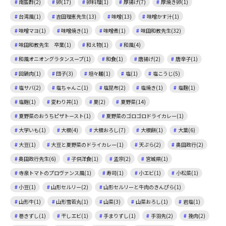
南蛮酢(2)
卵(17)
卵料理(1)
厚揚げ(7)
厚焼き卵(1)
台湾風(1)
吉田理恵先生(13)
味噌(13)
味噌かす汁(1)
味噌マヨ(1)
味噌焼き(1)
味噌煮(1)
味田和教先生(32)
味田和教先生 卒業(1)
和え物(1)
和風(4)
和風オニオングラタンスープ(1)
和食(1)
唐揚げ(2)
唐辛子(1)
回鍋肉(1)
団子(3)
坦々麺(1)
塩(1)
塩こうじ(5)
塩サバ(2)
塩ちゃんこ(1)
塩昆布(2)
塩焼き(1)
塩麴(1)
塩麹(1)
変わり丼(1)
夏(2)
夏野菜(14)
夏野菜のおうちピザトースト(1)
夏野菜のゴロゴロドライカレー(1)
大学いも(1)
大根(4)
大根おろし(7)
大根餅(1)
大葉(6)
大豆(1)
大豆と夏野菜のドライカレー(1)
天ぷら(2)
奥田政行(2)
奥田政行先生(6)
子供洋食(1)
孟宗(2)
宮城県(1)
寺泉トマトのプロヴァンス風(1)
寿司(1)
小エビ(1)
小松菜(1)
小豆(1)
山形セルリー(2)
山形セルリーと牛肉のきんぴら(1)
山形牛(1)
山形雪若丸(1)
山菜(3)
山菜おろし(1)
岩塩(1)
巻きずし(1)
干しエビ(1)
手まりずし(1)
手羽先(2)
挽肉(2)