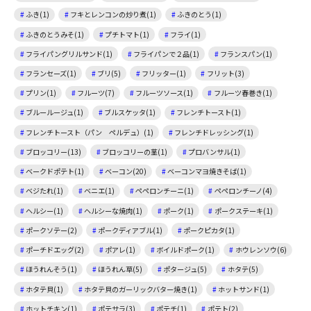
ふき(1)
フキとレンコンの炒り煮(1)
ふきのとう(1)
ふきのとうみそ(1)
プチトマト(1)
フライ(1)
フライパングリルサンド(1)
フライパンで２品(1)
フランスパン(1)
フランセーズ(1)
ブリ(5)
フリッター(1)
フリット(3)
プリン(1)
フルーツ(7)
フルーツソース(1)
フルーツ春巻き(1)
ブルールージュ(1)
ブルスケッタ(1)
フレンチトースト(1)
フレンチトースト（パン ペルデュ）(1)
フレンチドレッシング(1)
ブロッコリー(13)
ブロッコリーの茎(1)
プロバンサル(1)
ベークドポテト(1)
ベーコン(20)
ベーコンマヨ焼きそば(1)
ベジたれ(1)
ベニエ(1)
ペペロンチーニ(1)
ペペロンチーノ(4)
ヘルシー(1)
ヘルシーな焼肉(1)
ポーク(1)
ポークステーキ(1)
ポークソテー(2)
ポークディアブル(1)
ポークピカタ(1)
ポーチドエッグ(2)
ポアレ(1)
ボイルドポーク(1)
ホウレンソウ(6)
ほうれんそう(1)
ほうれん草(5)
ポタージュ(5)
ホタテ(5)
ホタテ貝(1)
ホタテ貝のガーリックバター焼き(1)
ホットサンド(1)
ホットチキン(1)
ポテサラ(3)
ポテチ(1)
ポテト(2)