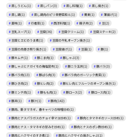
蒸しうどん(1)
蒸しパン(3)
蒸し料理(1)
蒸し焼き(1)
蒸し鶏(1)
蒸し鶏肉のピリ辛野菜和え(1)
蕎麦(1)
薄揚げ(1)
薬味(1)
行者菜(1)
西洋料理(1)
親子丼(2)
豆(2)
豆乳スープ(1)
豆腐(36)
豆腐クリーム(1)
豆腐ステーキ(2)
豆腐とエビのうま煮(1)
豆腐の牛乳オーブン焼き(1)
豆腐の肉巻き照り焼き(1)
豆腐揚げ(1)
豆苗(1)
豚(1)
豚キムチ(1)
豚こま肉(1)
豚しゃぶ(3)
豚しゃぶとナガイモの梅塩昆布(1)
豚ニラ玉丼(1)
豚バラ(3)
豚バラ肉(13)
豚ばら肉(3)
豚バラ肉のガーリック煮菜(1)
豚ひき肉(2)
豚ヒレ肉(2)
豚ヒレ肉とフルーツのオーブン焼き(1)
豚ミンチ肉(1)
豚もも肉(1)
豚ロース(2)
豚ロース肉(1)
豚丼(1)
豚汁(1)
豚肉(142)
豚肉、新タマネギ、春キャベツの味噌炒め(1)
豚肉とアスパラガスのチョイ辛マヨ炒め(1)
豚肉とタマネギのソース炒め(1)
豚肉とナス・タマネギの甘みそ炒め(1)
豚肉とナスのポン酢炒め(1)
豚肉とハクサイのすき煮(1)
豚肉とハクサイの焼きしゃぶ(1)