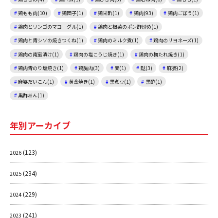
鶏もも肉(10)
鶏団子(1)
鶏甘酢(1)
鶏肉(93)
鶏肉ごぼう(1)
鶏肉とリンゴのマヨーグル(1)
鶏肉と根菜のポン酢炒め(1)
鶏肉と青シソの焼きつくね(1)
鶏肉のミルク煮(1)
鶏肉のリヨネーズ(1)
鶏肉の南蛮漬け(1)
鶏肉の塩こうじ焼き(1)
鶏肉の梅たれ焼き(1)
鶏肉青のり塩焼き(1)
鶏胸肉(3)
麦(1)
麩(3)
麻婆(2)
麻婆だいこん(1)
黄金焼き(1)
黒煮豆(1)
黒酢(1)
黒酢あん(1)
年別アーカイブ
(123)
2026
(234)
2025
(229)
2024
(241)
2023