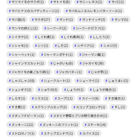
サツマイモのサラダ(1)
サトイモ(8)
サニーレタス(1)
サバ(11)
サバとナスのスパゲッティーニ(1)
サバのムニエルレモンバターソース(1)
サバ缶(3)
サラダ(27)
サンド(1)
サンドイッチ(3)
サンマ(5)
サンマの卵とじ(2)
シーフード(2)
シーフードピラフ(1)
シイタケ(2)
しぐれ煮(1)
しぐれ煮丼(1)
ししとう(2)
シシャモ(1)
シソ(1)
しそ(2)
シチリア(1)
シメジ(3)
シャーベット(1)
ジャーマンポテト(1)
ジャーマン風(1)
シャインマスカット(1)
じゃがいも(8)
ジャガイモ(38)
ジャガイモの巣ごもり卵(1)
ジャガバター(1)
じゃが芋(1)
しゃぶしゃぶ(6)
シュークルート(1)
シューマイ(1)
しゅうまい(2)
シュンギク(2)
ショウガ(3)
しょうが(1)
しょうが焼き(1)
しらす(1)
シラス(1)
スープ(11)
スイーツ(6)
すき焼き(1)
すき煮(1)
スクランブルエッグ(2)
スコップコロッケ(1)
すし(1)
スタッフドピーマン(1)
スタミナ野菜とブリの照り焼きのせ(1)
ズッキーニ(22)
ズッキーニのフリット(1)
ステーキ(14)
ストロガノフ(1)
スナップエンドウ(1)
スパイス(2)