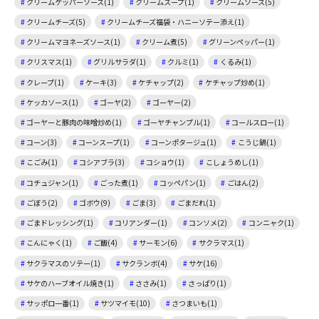
クリームケッパーソース(1)
クリームスープ(1)
クリームソース(5)
クリームチーズ(5)
クリームチーズ福袋・ハニーソテー添え(1)
クリームマヨネーズソース(1)
クリーム煮(5)
グリーンペッパー(1)
クリスマス(1)
グリルサラダ(1)
クルミ(1)
くるみ(1)
クレープ(1)
ケーキ(3)
ケチャップ(2)
ケチャップ炒め(1)
ケッカソース(1)
ゴーヤ(2)
ゴーヤー(2)
ゴーヤーと豚肉の味噌炒め(1)
ゴーヤチャンプル(1)
コールスロー(1)
コーン(3)
コーンスープ(1)
コーンポタージュ(1)
こうじ鍋(1)
こごみ(1)
コシアブラ(3)
コショウ(1)
こしょうめし(1)
コチュジャン(1)
ごった煮(1)
コッペパン(1)
ごはん(2)
ごぼう(2)
ゴボウ(9)
ごま(3)
ごまだれ(1)
ごまドレッシング(1)
コリアンダー(1)
コンソメ(2)
コンニャク(1)
こんにゃく(1)
ご飯(4)
サーモン(6)
サクラマス(1)
サクラマスのソテー(1)
サクランボ(4)
サケ(16)
サケのハーブオイル焼き(1)
ささみ(1)
さっぱり(1)
サッポロ一番(1)
サツマイモ(10)
さつまいも(1)