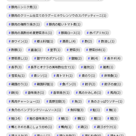
豚肉ニンニク煮(1)
豚肉のクリーム仕立てのラグーとホウレンソウのスパゲッティーニ(1)
豚肉の梅照り焼き(1)
豚肉の軽いトマト煮(1)
豚肉の黒酢炒め夏野菜添え(1)
豚肩ロース(1)
赤パプリカ(1)
赤ワイン(1)
郷土料理(1)
酒蒸し(4)
酢(2)
酢浸し(1)
酢豚(1)
醤油(1)
里芋(1)
野菜(9)
野菜炒め(1)
野菜蒸し(1)
銀ザケのポアレ(1)
銀鮭(2)
鍋(4)
長ネギ(4)
長芋(3)
長芋とオクラの美味酢仕立て(1)
雑炊(2)
雑煮(1)
雪若丸(1)
青シソ(1)
青トマト(1)
青のり(1)
非常食(1)
韓国のり(1)
韓国料理(1)
食パン(3)
餃子(2)
餃子の皮(1)
餅(6)
香味焼き(1)
香草焼き(1)
馬のかみしめ(1)
馬肉(2)
馬肉チャーシュー(1)
高野豆腐(3)
魚(2)
魚のさっぱりソテー(1)
魚介のバンブランクリームソース(1)
魚料理(3)
鮎(1)
鮪(1)
鮭(14)
鮭の香味焼き(1)
鯖(1)
鯛(1)
鰹(1)
鱈(3)
鴨とネギの黒こしょう炒め(1)
鴨肉(1)
鶏(2)
鶏ゴボウ汁(1)
鶏ささみ(4)
鶏ハム(1)
鶏ひき肉(5)
鶏むね肉(6)
鶏もも(1)