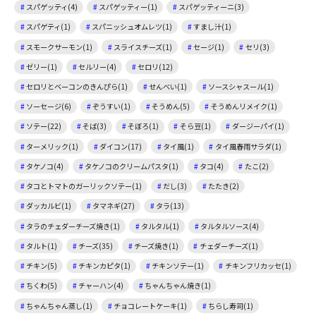
スパゲッティ(4)
スパゲッティー(1)
スパゲッティーニ(3)
スパゲティ(1)
スパニッシュオムレツ(1)
すまし汁(1)
スモークサーモン(1)
スライスチーズ(1)
セージ(1)
セリ(3)
ゼリー(1)
セルリー(4)
セロリ(12)
セロリとベーコンのきんぴら(1)
せんべい(1)
ソースシャスール(1)
ソーセージ(6)
ぞうすい(1)
そうめん(5)
そうめんリメイク(1)
ソテー(22)
そば(3)
そぼろ(1)
そら豆(1)
ダージーパイ(1)
ターメリック(1)
ダイコン(17)
タイ風(1)
タイ風春雨サラダ(1)
タケノコ(4)
タケノコのクリームパスタ(1)
タコ(4)
たこ(2)
タコとトマトのガーリックソテー(1)
だし(3)
たたき(2)
ダッカルビ(1)
タマネギ(27)
タラ(13)
タラのチェダーチーズ焼き(1)
タルタル(1)
タルタルソース(4)
タルト(1)
チーズ(35)
チーズ焼き(1)
チェダーチーズ(1)
チキン(5)
チキンカピタ(1)
チキンソテー(1)
チキンフリカッセ(1)
ちくわ(5)
チャーハン(4)
ちゃんちゃん焼き(1)
ちゃんちゃん蒸し(1)
チョコレートケーキ(1)
ちらし寿司(1)