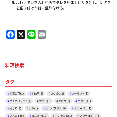
合わせタレを入れ中火でタレを絡ませ照りを出し、レタス
を盛り付けた器に盛り付ける。
F
X
Li
E
a
n
m
c
e
ai
e
l
料理検索
b
o
タグ
o
k
＃菜の花(1)
＃餃子(1)
cookDo(2)
アーモンド(1)
アクアパッツァ(1)
アケビ(1)
あけび(1)
アサリ(11)
あさり(3)
アジ(1)
アスパラガス(16)
アヒージョ(1)
アボカド(8)
あんかけ(12)
アンチョビ(1)
アンチョビー(7)