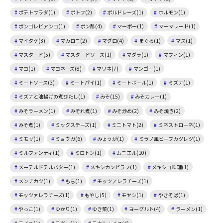
ポテトサラダ(1)
ポトフ(2)
ボルドレーズ(1)
ホルモン(1)
ボンゴレビアンコ(1)
ポン酢(4)
マーボー(1)
マーマレード(1)
マイタケ(3)
マカロニ(2)
マグロ(4)
まぐろ(1)
マス(1)
マスタード(5)
マスタードソース(1)
マダラ(1)
マフィン(1)
マヨ(1)
マヨネーズ(8)
マリネ(7)
マンゴー(1)
ミートソース(3)
ミートパイ(1)
ミートボール(1)
ミズナ(1)
ミズナと油揚げの煮びたし(1)
みそ(15)
みそカレー(1)
みそラーメン(1)
みぞれ煮(1)
みそ炒め(2)
みそ焼き(2)
みそ煮(1)
ミックスチーズ(1)
ミニトマト(2)
ミネストローネ(1)
ミモザ(1)
ミョウガ(6)
みょうが(1)
ミラノ風ビーフカツレツ(1)
ミルファンティ(1)
ミロトン(1)
ムニエル(10)
メーテルドテルバター(1)
メキシカンピラフ(1)
メキシコ料理(1)
メンチカツ(1)
もち(1)
モッツアレラチーズ(1)
モッツァレラチーズ(1)
もやし(5)
モヤシ(1)
やきそば(1)
やっこ(1)
ゆかり(1)
ゆき菜(1)
ヨーグルト(4)
ラーメン(1)