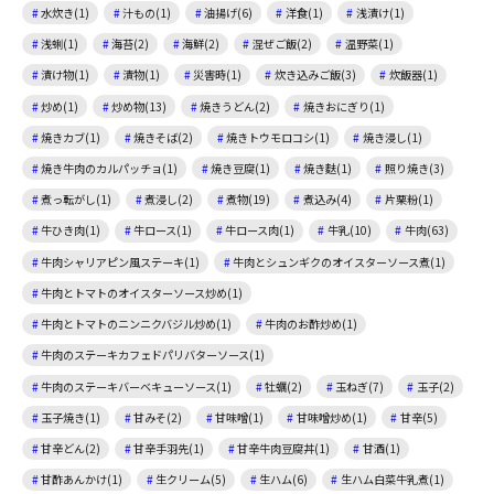
水炊き(1)
汁もの(1)
油揚げ(6)
洋食(1)
浅漬け(1)
浅蜊(1)
海苔(2)
海鮮(2)
混ぜご飯(2)
温野菜(1)
漬け物(1)
漬物(1)
災害時(1)
炊き込みご飯(3)
炊飯器(1)
炒め(1)
炒め物(13)
焼きうどん(2)
焼きおにぎり(1)
焼きカブ(1)
焼きそば(2)
焼きトウモロコシ(1)
焼き浸し(1)
焼き牛肉のカルパッチョ(1)
焼き豆腐(1)
焼き麩(1)
照り焼き(3)
煮っ転がし(1)
煮浸し(2)
煮物(19)
煮込み(4)
片栗粉(1)
牛ひき肉(1)
牛ロース(1)
牛ロース肉(1)
牛乳(10)
牛肉(63)
牛肉シャリアピン風ステーキ(1)
牛肉とシュンギクのオイスターソース煮(1)
牛肉とトマトのオイスターソース炒め(1)
牛肉とトマトのニンニクバジル炒め(1)
牛肉のお酢炒め(1)
牛肉のステーキカフェドパリバターソース(1)
牛肉のステーキバーベキューソース(1)
牡蠣(2)
玉ねぎ(7)
玉子(2)
玉子焼き(1)
甘みそ(2)
甘味噌(1)
甘味噌炒め(1)
甘辛(5)
甘辛どん(2)
甘辛手羽先(1)
甘辛牛肉豆腐丼(1)
甘酒(1)
甘酢あんかけ(1)
生クリーム(5)
生ハム(6)
生ハム白菜牛乳煮(1)