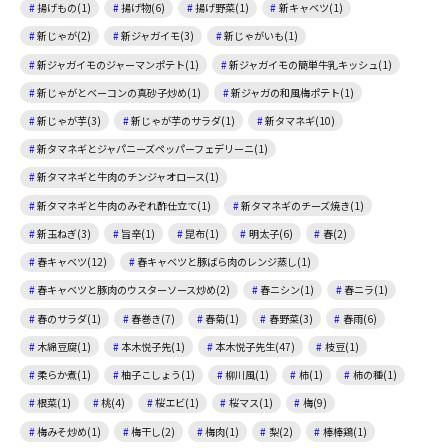
揚げもの(1)
揚げ物(6)
揚げ野菜(1)
新キャベツ(1)
新じゃが(2)
新ジャガイモ(3)
新じゃがいも(1)
新ジャガイモのジャーマンポテト(1)
新ジャガイモの簡単牛乳キッシュ(1)
新じゃがとベーコンの真砂子炒め(1)
新ジャガの和風梅ポテト(1)
新じゃが芋(3)
新じゃが芋のサラダ(1)
新タマネギ(10)
新タマネギとジャパニーズペッパーフェデリーニ(1)
新タマネギと牛肉のチンジャオロース(1)
新タマネギと牛肉のみぞれ酢仕立て(1)
新タマネギのチーズ焼き(1)
新玉ねぎ(3)
旨辛(1)
昆布(1)
明太子(6)
春(2)
春キャベツ(12)
春キャベツと豚ばら肉のレンジ蒸し(1)
春キャベツと豚肉のウスターソース炒め(2)
春ニシン(1)
春ニラ(1)
春のサラダ(1)
春巻き(7)
春菊(1)
春野菜(3)
春雨(6)
木綿豆腐(1)
本木悦子先(1)
本木悦子先生(47)
枝豆(1)
柔らか煮(1)
柚子こしょう(1)
柳川風(1)
柿(1)
柿の種(1)
根菜(1)
桃(4)
桜エビ(1)
桜マス(1)
梅(9)
梅みそ炒め(1)
梅干し(2)
梅肉(1)
梨(2)
棒棒鶏(1)