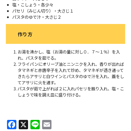
塩・こしょう・各少々
パセリ（みじん切り）・大さじ１
パスタのゆで汁・大さじ２
作り方
お湯を沸かし、塩（お湯の量に対し０．７～１％）を入
れ、パスタを茹でる。
フライパンにオリーブ油とニンニクを入れ、香りが出れば
タマネギと赤唐辛子を入れて炒め、タマネギが透き通って
きたらアサリと白ワインとパスタのゆで汁を入れ、蓋をし
てアサリに火を通す。
パスタが茹で上がれば２に入れパセリを振り入れ、塩・こ
しょうで味を調え皿に盛り付ける。
F
X
Li
E