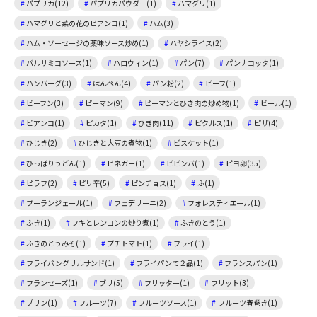
パプリカ(12)
パプリカパウダー(1)
ハマグリ(1)
ハマグリと菜の花のビアンコ(1)
ハム(3)
ハム・ソーセージの薬味ソース炒め(1)
ハヤシライス(2)
バルサミコソース(1)
ハロウィン(1)
パン(7)
パンナコッタ(1)
ハンバーグ(3)
はんぺん(4)
パン粉(2)
ビーフ(1)
ビーフン(3)
ピーマン(9)
ピーマンとひき肉の炒め物(1)
ビール(1)
ビアンコ(1)
ピカタ(1)
ひき肉(11)
ピクルス(1)
ピザ(4)
ひじき(2)
ひじきと大豆の煮物(1)
ビスケット(1)
ひっぱりうどん(1)
ビネガー(1)
ビビンバ(1)
ピヨ卵(35)
ピラフ(2)
ピリ辛(5)
ピンチョス(1)
ふ(1)
ブーランジェール(1)
フェデリーニ(2)
フォレスティエール(1)
ふき(1)
フキとレンコンの炒り煮(1)
ふきのとう(1)
ふきのとうみそ(1)
プチトマト(1)
フライ(1)
フライパングリルサンド(1)
フライパンで２品(1)
フランスパン(1)
フランセーズ(1)
ブリ(5)
フリッター(1)
フリット(3)
プリン(1)
フルーツ(7)
フルーツソース(1)
フルーツ春巻き(1)