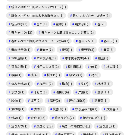
新タマネギと牛肉のチンジャオロース(1)
新タマネギと牛肉のみぞれ酢仕立て(1)
新タマネギのチーズ焼き(1)
新玉ねぎ(3)
旨辛(1)
昆布(1)
明太子(6)
春(2)
春キャベツ(12)
春キャベツと豚ばら肉のレンジ蒸し(1)
春キャベツと豚肉のウスターソース炒め(2)
春ニシン(1)
春ニラ(1)
春のサラダ(1)
春巻き(7)
春菊(1)
春野菜(3)
春雨(6)
木綿豆腐(1)
本木悦子先(1)
本木悦子先生(47)
枝豆(1)
柔らか煮(1)
柚子こしょう(1)
柳川風(1)
柿(1)
柿の種(1)
根菜(1)
桃(4)
桜エビ(1)
桜マス(1)
梅(9)
梅みそ炒め(1)
梅干し(2)
梅肉(1)
梨(2)
棒棒鶏(1)
水炊き(1)
汁もの(1)
油揚げ(6)
洋食(1)
浅漬け(1)
浅蜊(1)
海苔(2)
海鮮(2)
混ぜご飯(2)
温野菜(1)
漬け物(1)
漬物(1)
災害時(1)
炊き込みご飯(3)
炊飯器(1)
炒め(1)
炒め物(13)
焼きうどん(2)
焼きおにぎり(1)
焼きカブ(1)
焼きそば(2)
焼きトウモロコシ(1)
焼き浸し(1)
焼き牛肉のカルパッチョ(1)
焼き豆腐(1)
焼き麩(1)
照り焼き(3)