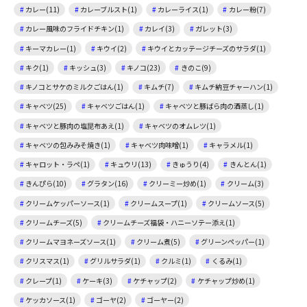
カレー(11)
カレーブルスト(1)
カレーライス(1)
カレー粉(7)
カレー風味のフライドチキン(1)
カレイ(3)
ガレット(3)
キーマカレー(1)
キウイ(2)
キウイとカッテージチーズのサラダ(1)
キク(1)
キッシュ(3)
キノコ(23)
きのこ(9)
キノコとサケのミルクごはん(1)
キムチ(7)
キムチ納豆チャーハン(1)
キャベツ(25)
キャベツごはん(1)
キャベツと豚ばら肉の酒蒸し(1)
キャベツと豚肉の塩昆布あえ(1)
キャベツのオムレツ(1)
キャベツの包みみそ焼き(1)
キャベツ肉味噌(1)
キャラメル(1)
キャロット・ラペ(1)
キュウリ(13)
きゅうり(4)
きんとん(1)
きんぴら(10)
グラタン(16)
クリーミー炒め(1)
クリーム(3)
クリームケッパーソース(1)
クリームスープ(1)
クリームソース(5)
クリームチーズ(5)
クリームチーズ福袋・ハニーソテー添え(1)
クリームマヨネーズソース(1)
クリーム煮(5)
グリーンペッパー(1)
クリスマス(1)
グリルサラダ(1)
クルミ(1)
くるみ(1)
クレープ(1)
ケーキ(3)
ケチャップ(2)
ケチャップ炒め(1)
ケッカソース(1)
ゴーヤ(2)
ゴーヤー(2)