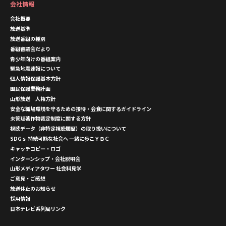
会社情報
会社概要
放送基準
放送番組の種別
番組審議会だより
青少年向けの番組案内
緊急地震速報について
個人情報保護基本方針
国民保護業務計画
山形放送 人権方針
安全な職場環境を守るための接待・会食に関するガイドライン
未管理著作物裁定制度に関する方針
視聴データ（非特定視聴履歴）の取り扱いについて
SDGｓ 持続可能な社会へ 一緒に歩こＹＢＣ
キャッチコピー・ロゴ
インターンシップ・会社説明会
山形メディアタワー 社会科見学
ご意見・ご感想
放送休止のお知らせ
採用情報
日本テレビ系列局リンク