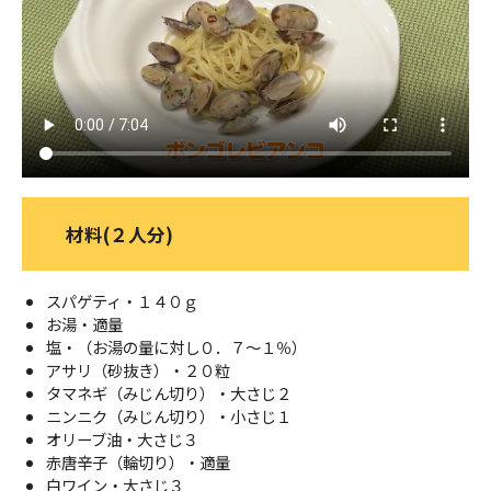
ＹＢＣオンデマンド
やまがた情熱市場
材料(２人分)
スパゲティ・１４０ｇ
お湯・適量
塩・（お湯の量に対し０．７～１％）
アサリ（砂抜き）・２０粒
タマネギ（みじん切り）・大さじ２
ニンニク（みじん切り）・小さじ１
オリーブ油・大さじ３
赤唐辛子（輪切り）・適量
白ワイン・大さじ３