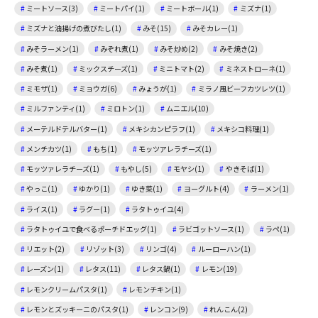
ミートソース(3)
ミートパイ(1)
ミートボール(1)
ミズナ(1)
ミズナと油揚げの煮びたし(1)
みそ(15)
みそカレー(1)
みそラーメン(1)
みぞれ煮(1)
みそ炒め(2)
みそ焼き(2)
みそ煮(1)
ミックスチーズ(1)
ミニトマト(2)
ミネストローネ(1)
ミモザ(1)
ミョウガ(6)
みょうが(1)
ミラノ風ビーフカツレツ(1)
ミルファンティ(1)
ミロトン(1)
ムニエル(10)
メーテルドテルバター(1)
メキシカンピラフ(1)
メキシコ料理(1)
メンチカツ(1)
もち(1)
モッツアレラチーズ(1)
モッツァレラチーズ(1)
もやし(5)
モヤシ(1)
やきそば(1)
やっこ(1)
ゆかり(1)
ゆき菜(1)
ヨーグルト(4)
ラーメン(1)
ライス(1)
ラグー(1)
ラタトゥイユ(4)
ラタトゥイユで食べるポーチドエッグ(1)
ラビゴットソース(1)
ラペ(1)
リエット(2)
リゾット(3)
リンゴ(4)
ルーローハン(1)
レーズン(1)
レタス(11)
レタス鍋(1)
レモン(19)
レモンクリームパスタ(1)
レモンチキン(1)
レモンとズッキーニのパスタ(1)
レンコン(9)
れんこん(2)