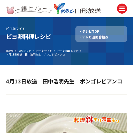
ピヨ卵ワイド
テレビTOP
テレビ
ピヨ卵料理レシピ
テレビ週間番組表
TV
ラジオ
HOME
>
YBCテレビ
>
ピヨ卵ワイド
>
ピヨ卵料理レシピ
>
4月13日放送 田中浩明先生 ボンゴレビアンコ
Radio
ニュース
News
4月13日放送 田中浩明先生 ボンゴレビアンコ
アナウンサー
Announcer
イベント
Event
試写会・プレゼント
Present