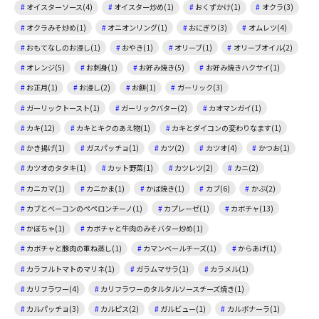
オイスターソース(4)
オイスター炒め(1)
おくずかけ(1)
オクラ(3)
オクラみそ炒め(1)
オニオンリング(1)
おにぎり(3)
オムレツ(4)
おもてなしのお浸し(1)
おやき(1)
オリーブ(1)
オリーブオイル(2)
オレンジ(5)
お刺身(1)
お好み焼き(5)
お好み焼きハクサイ(1)
お正月(1)
お浸し(2)
お餅(1)
ガーリック(3)
ガーリックトースト(1)
ガーリックバター(2)
カオマンガイ(1)
カキ(12)
カキとキクのあえ物(1)
カキとダイコンの変わりなます(1)
かき揚げ(1)
ガスパッチョ(1)
カツ(2)
カツオ(4)
かつお(1)
カツオのタタキ(1)
カット野菜(1)
カツレツ(2)
カニ(2)
カニカマ(1)
カニかま(1)
かば焼き(1)
カブ(6)
かぶ(2)
カブとベーコンのペペロンチーノ(1)
カプレーゼ(1)
カボチャ(13)
かぼちゃ(1)
カボチャと牛肉のみそバター炒め(1)
カボチャと豚肉の重ね蒸し(1)
カマンベールチーズ(1)
からあげ(1)
カラフルトマトのマリネ(1)
ガラムマサラ(1)
カラメル(1)
カリフラワー(4)
カリフラワーのタルタルソースチーズ焼き(1)
カルパッチョ(3)
カルピス(2)
ガルビュー(1)
カルボナーラ(1)