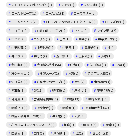
レンコンのみそ味きんぴら(1)
レンジ(2)
レンジ蒸し(1)
ローストビーフ(1)
ロースハム(1)
ローズマリー(2)
ロールキャベツ(2)
ロールキャベツのレモンクリーム(1)
ロール白菜(1)
ロコモコ(1)
ロミロミサーモン(1)
ワイン(1)
ワイン蒸し(2)
わかめ(2)
ワンタン(1)
七夕(1)
中華(2)
中華スープ(1)
中華料理(2)
中華炒め(1)
中華風(1)
串焼き(1)
丼(4)
丼ぶり(2)
丼もの(6)
五平餅(1)
五目煮(1)
人参(1)
会田勝弘(1)
会田勝弘先生(56)
佃煮(1)
信田巻き(1)
八宝(1)
冷ややっこ(1)
冷製スープ(1)
分葱(1)
切り干し大根(3)
切り昆布(1)
刈屋ナシのサラダ(1)
南蛮(2)
南蛮漬け(3)
南蛮酢(2)
卵(17)
卵料理(1)
厚揚げ(7)
厚焼き卵(1)
台湾風(1)
吉田理恵先生(13)
味噌(13)
味噌かす汁(1)
味噌マヨ(1)
味噌焼き(1)
味噌煮(1)
味田和教先生(32)
味田和教先生 卒業(1)
和え物(1)
和風(4)
和風オニオングラタンスープ(1)
和食(1)
唐揚げ(2)
唐辛子(1)
回鍋肉(1)
団子(3)
坦々麺(1)
塩(1)
塩こうじ(5)