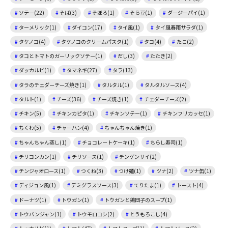
ソテー(22)
そば(3)
そぼろ(1)
そら豆(1)
ダージーパイ(1)
ターメリック(1)
ダイコン(17)
タイ風(1)
タイ風春雨サラダ(1)
タケノコ(4)
タケノコのクリームパスタ(1)
タコ(4)
たこ(2)
タコとトマトのガーリックソテー(1)
だし(3)
たたき(2)
ダッカルビ(1)
タマネギ(27)
タラ(13)
タラのチェダーチーズ焼き(1)
タルタル(1)
タルタルソース(4)
タルト(1)
チーズ(36)
チーズ焼き(1)
チェダーチーズ(2)
チキン(5)
チキンカピタ(1)
チキンソテー(1)
チキンフリカッセ(1)
ちくわ(5)
チャーハン(4)
ちゃんちゃん焼き(1)
ちゃんちゃん蒸し(1)
チョコレートケーキ(1)
ちらし寿司(1)
チリコンカン(1)
チリソース(1)
チンゲンサイ(2)
チンジャオロース(1)
つくね(3)
つけ麺(1)
ツナ(2)
ツナ缶(1)
ディジョン風(1)
デミグラスソース(3)
てりたま(1)
トースト(4)
ドーナツ(1)
トウガン(1)
トウガンと鶏団子のスープ(1)
トウバンジャン(1)
トウモロコシ(2)
とうもろこし(4)