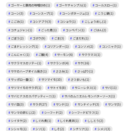
ゴーヤーと豚肉の味噌炒め(1)
ゴーヤチャンプル(1)
コールスロー(1)
コーン(3)
コーンスープ(1)
コーンポタージュ(1)
こうじ鍋(1)
こごみ(1)
コシアブラ(3)
コショウ(1)
こしょうめし(1)
コチュジャン(1)
ごった煮(1)
コッペパン(1)
ごはん(2)
ごぼう(2)
ゴボウ(9)
ごま(3)
ごまだれ(1)
ごまドレッシング(1)
コリアンダー(1)
コンソメ(2)
コンニャク(1)
こんにゃく(1)
ご飯(4)
サーモン(6)
サクラマス(1)
サクラマスのソテー(1)
サクランボ(4)
サケ(16)
サケのハーブオイル焼き(1)
ささみ(1)
さっぱり(1)
サッポロ一番(1)
サツマイモ(10)
さつまいも(1)
サツマイモのサラダ(1)
サトイモ(8)
サニーレタス(1)
サバ(11)
サバとナスのスパゲッティーニ(1)
サバのムニエルレモンバターソース(1)
サバ缶(3)
サラダ(27)
サンド(1)
サンドイッチ(3)
サンマ(5)
サンマの卵とじ(2)
シーフード(2)
シーフードピラフ(1)
シイタケ(2)
しぐれ煮(1)
しぐれ煮丼(1)
ししとう(2)
シシャモ(1)
シソ(1)
しそ(2)
シチリア(1)
シメジ(3)