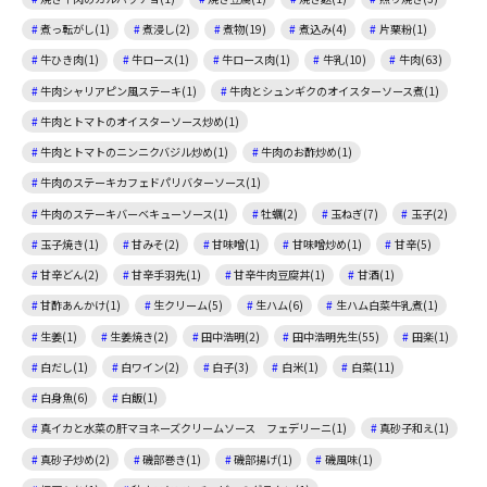
煮っ転がし(1)
煮浸し(2)
煮物(19)
煮込み(4)
片栗粉(1)
牛ひき肉(1)
牛ロース(1)
牛ロース肉(1)
牛乳(10)
牛肉(63)
牛肉シャリアピン風ステーキ(1)
牛肉とシュンギクのオイスターソース煮(1)
牛肉とトマトのオイスターソース炒め(1)
牛肉とトマトのニンニクバジル炒め(1)
牛肉のお酢炒め(1)
牛肉のステーキカフェドパリバターソース(1)
牛肉のステーキバーベキューソース(1)
牡蠣(2)
玉ねぎ(7)
玉子(2)
玉子焼き(1)
甘みそ(2)
甘味噌(1)
甘味噌炒め(1)
甘辛(5)
甘辛どん(2)
甘辛手羽先(1)
甘辛牛肉豆腐丼(1)
甘酒(1)
甘酢あんかけ(1)
生クリーム(5)
生ハム(6)
生ハム白菜牛乳煮(1)
生姜(1)
生姜焼き(2)
田中浩明(2)
田中浩明先生(55)
田楽(1)
白だし(1)
白ワイン(2)
白子(3)
白米(1)
白菜(11)
白身魚(6)
白飯(1)
真イカと水菜の肝マヨネーズクリームソース フェデリーニ(1)
真砂子和え(1)
真砂子炒め(2)
磯部巻き(1)
磯部揚げ(1)
磯風味(1)