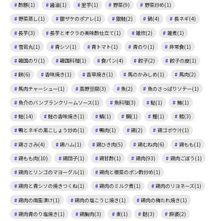
酢豚(1)
醤油(1)
里芋(1)
野菜(9)
野菜炒め(1)
野菜蒸し(1)
銀ザケのポアレ(1)
銀鮭(2)
鍋(4)
長ネギ(4)
長芋(3)
長芋とオクラの美味酢仕立て(1)
雑炊(2)
雑煮(1)
雪若丸(1)
青シソ(1)
青トマト(1)
青のり(1)
非常食(1)
韓国のり(1)
韓国料理(1)
食パン(4)
餃子(2)
餃子の皮(1)
餅(6)
香味焼き(1)
香草焼き(1)
馬のかみしめ(1)
馬肉(2)
馬肉チャーシュー(1)
高野豆腐(3)
魚(2)
魚のさっぱりソテー(1)
魚介のバンブランクリームソース(1)
魚料理(3)
鮎(1)
鮪(1)
鮭(14)
鮭の香味焼き(1)
鯖(1)
鯛(1)
鰹(1)
鱈(3)
鴨とネギの黒こしょう炒め(1)
鴨肉(1)
鶏(2)
鶏ゴボウ汁(1)
鶏ささみ(4)
鶏ハム(1)
鶏ひき肉(5)
鶏むね肉(6)
鶏もも(1)
鶏もも肉(10)
鶏団子(1)
鶏甘酢(1)
鶏肉(93)
鶏肉ごぼう(1)
鶏肉とリンゴのマヨーグル(1)
鶏肉と根菜のポン酢炒め(1)
鶏肉と青シソの焼きつくね(1)
鶏肉のミルク煮(1)
鶏肉のリヨネーズ(1)
鶏肉の南蛮漬け(1)
鶏肉の塩こうじ焼き(1)
鶏肉の梅たれ焼き(1)
鶏肉青のり塩焼き(1)
鶏胸肉(3)
麦(1)
麩(3)
麻婆(2)