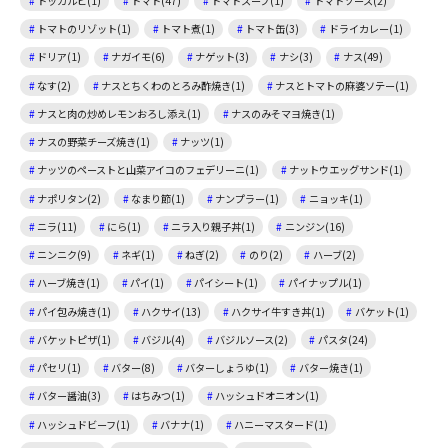
トッカルビ(1)
トマト(47)
トマトスープ(1)
トマトソース(2)
トマトのリゾット(1)
トマト煮(1)
トマト缶(3)
ドライカレー(1)
ドリア(1)
ナガイモ(6)
ナゲット(3)
ナシ(3)
ナス(49)
なす(2)
ナスとちくわのとろみ酢焼き(1)
ナスとトマトの麻婆ソテー(1)
ナスと肉の炒めレモンおろし添え(1)
ナスのみそマヨ焼き(1)
ナスの野菜チーズ焼き(1)
ナッツ(1)
ナッツのペーストと山菜アイコのフェデリーニ(1)
ナットウエッグサンド(1)
ナポリタン(2)
なまり節(1)
ナンプラー(1)
ニョッキ(1)
ニラ(11)
にら(1)
ニラ入り親子丼(1)
ニンジン(16)
ニンニク(9)
ネギ(1)
ねぎ(2)
のり(2)
ハーブ(2)
ハーブ焼き(1)
パイ(1)
パイシート(1)
パイナップル(1)
パイ包み焼き(1)
ハクサイ(13)
ハクサイ牛すき丼(1)
バケット(1)
バケットピザ(1)
バジル(4)
バジルソース(2)
パスタ(24)
パセリ(1)
バター(8)
バターしょうゆ(1)
バター焼き(1)
バター醤油(3)
はちみつ(1)
ハッシュドオニオン(1)
ハッシュドビーフ(1)
バナナ(1)
ハニーマスタード(1)