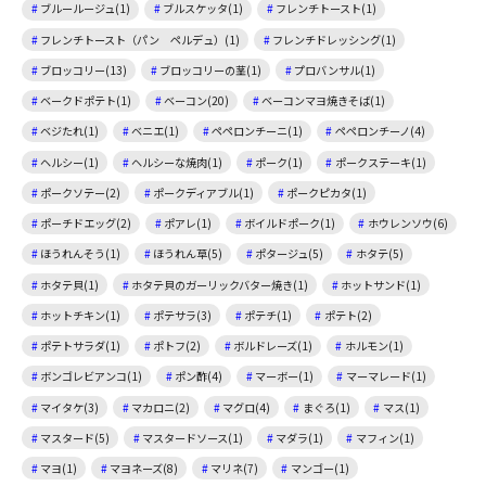
ブルールージュ(1)
ブルスケッタ(1)
フレンチトースト(1)
フレンチトースト（パン ペルデュ）(1)
フレンチドレッシング(1)
ブロッコリー(13)
ブロッコリーの茎(1)
プロバンサル(1)
ベークドポテト(1)
ベーコン(20)
ベーコンマヨ焼きそば(1)
ベジたれ(1)
ベニエ(1)
ペペロンチーニ(1)
ペペロンチーノ(4)
ヘルシー(1)
ヘルシーな焼肉(1)
ポーク(1)
ポークステーキ(1)
ポークソテー(2)
ポークディアブル(1)
ポークピカタ(1)
ポーチドエッグ(2)
ポアレ(1)
ボイルドポーク(1)
ホウレンソウ(6)
ほうれんそう(1)
ほうれん草(5)
ポタージュ(5)
ホタテ(5)
ホタテ貝(1)
ホタテ貝のガーリックバター焼き(1)
ホットサンド(1)
ホットチキン(1)
ポテサラ(3)
ポテチ(1)
ポテト(2)
ポテトサラダ(1)
ポトフ(2)
ボルドレーズ(1)
ホルモン(1)
ボンゴレビアンコ(1)
ポン酢(4)
マーボー(1)
マーマレード(1)
マイタケ(3)
マカロニ(2)
マグロ(4)
まぐろ(1)
マス(1)
マスタード(5)
マスタードソース(1)
マダラ(1)
マフィン(1)
マヨ(1)
マヨネーズ(8)
マリネ(7)
マンゴー(1)