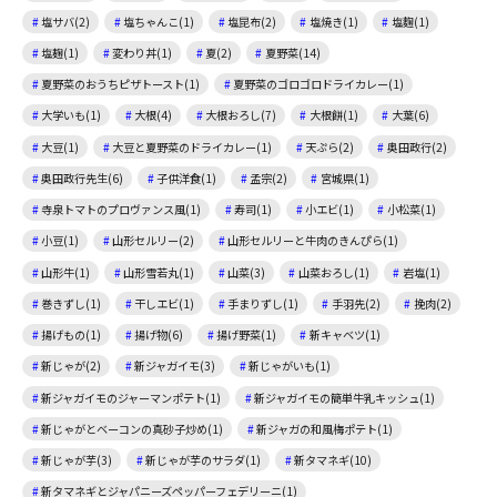
塩サバ(2)
塩ちゃんこ(1)
塩昆布(2)
塩焼き(1)
塩麴(1)
塩麹(1)
変わり丼(1)
夏(2)
夏野菜(14)
夏野菜のおうちピザトースト(1)
夏野菜のゴロゴロドライカレー(1)
大学いも(1)
大根(4)
大根おろし(7)
大根餅(1)
大葉(6)
大豆(1)
大豆と夏野菜のドライカレー(1)
天ぷら(2)
奥田政行(2)
奥田政行先生(6)
子供洋食(1)
孟宗(2)
宮城県(1)
寺泉トマトのプロヴァンス風(1)
寿司(1)
小エビ(1)
小松菜(1)
小豆(1)
山形セルリー(2)
山形セルリーと牛肉のきんぴら(1)
山形牛(1)
山形雪若丸(1)
山菜(3)
山菜おろし(1)
岩塩(1)
巻きずし(1)
干しエビ(1)
手まりずし(1)
手羽先(2)
挽肉(2)
揚げもの(1)
揚げ物(6)
揚げ野菜(1)
新キャベツ(1)
新じゃが(2)
新ジャガイモ(3)
新じゃがいも(1)
新ジャガイモのジャーマンポテト(1)
新ジャガイモの簡単牛乳キッシュ(1)
新じゃがとベーコンの真砂子炒め(1)
新ジャガの和風梅ポテト(1)
新じゃが芋(3)
新じゃが芋のサラダ(1)
新タマネギ(10)
新タマネギとジャパニーズペッパーフェデリーニ(1)