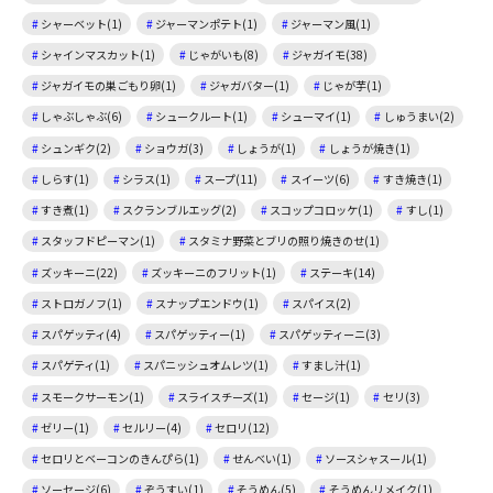
シャーベット(1)
ジャーマンポテト(1)
ジャーマン風(1)
シャインマスカット(1)
じゃがいも(8)
ジャガイモ(38)
ジャガイモの巣ごもり卵(1)
ジャガバター(1)
じゃが芋(1)
しゃぶしゃぶ(6)
シュークルート(1)
シューマイ(1)
しゅうまい(2)
シュンギク(2)
ショウガ(3)
しょうが(1)
しょうが焼き(1)
しらす(1)
シラス(1)
スープ(11)
スイーツ(6)
すき焼き(1)
すき煮(1)
スクランブルエッグ(2)
スコップコロッケ(1)
すし(1)
スタッフドピーマン(1)
スタミナ野菜とブリの照り焼きのせ(1)
ズッキーニ(22)
ズッキーニのフリット(1)
ステーキ(14)
ストロガノフ(1)
スナップエンドウ(1)
スパイス(2)
スパゲッティ(4)
スパゲッティー(1)
スパゲッティーニ(3)
スパゲティ(1)
スパニッシュオムレツ(1)
すまし汁(1)
スモークサーモン(1)
スライスチーズ(1)
セージ(1)
セリ(3)
ゼリー(1)
セルリー(4)
セロリ(12)
セロリとベーコンのきんぴら(1)
せんべい(1)
ソースシャスール(1)
ソーセージ(6)
ぞうすい(1)
そうめん(5)
そうめんリメイク(1)