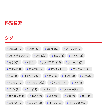
a
n
m
c
e
ai
e
l
料理検索
b
o
タグ
o
k
＃菜の花(1)
＃餃子(1)
cookDo(2)
アーモンド(1)
アクアパッツァ(1)
アケビ(1)
あけび(1)
アサリ(11)
あさり(3)
アジ(1)
アスパラガス(16)
アヒージョ(1)
アボカド(8)
あんかけ(12)
アンチョビ(1)
アンチョビー(7)
イカ(6)
イタリアン(2)
イチゴ(2)
イワシ(2)
いわし(1)
インゲン(1)
インゲン豆(1)
ウインナー(4)
ウド(5)
うどん(7)
ウナギ(1)
ウルイ(2)
エスカベージュ(1)
エスニック(1)
エノキ(2)
えのき(1)
えび(2)
エビ(15)
エビカツ(1)
エリンギ(2)
オーブン(1)
オーブン焼き(1)