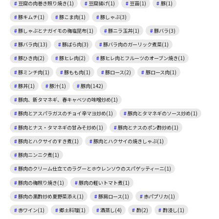
豆腐の肉巻き照り焼き(1)
豆腐揚げ(1)
豆苗(1)
豚(1)
豚キムチ(1)
豚こま肉(1)
豚しゃぶ(3)
豚しゃぶとナガイモの梅塩昆布(1)
豚ニラ玉丼(1)
豚バラ(3)
豚バラ肉(13)
豚ばら肉(3)
豚バラ肉のガーリック煮菜(1)
豚ひき肉(2)
豚ヒレ肉(2)
豚ヒレ肉とフルーツのオーブン焼き(1)
豚ミンチ肉(1)
豚もも肉(1)
豚ロース(2)
豚ロース肉(1)
豚丼(1)
豚汁(1)
豚肉(142)
豚肉、新タマネギ、春キャベツの味噌炒め(1)
豚肉とアスパラガスのチョイ辛マヨ炒め(1)
豚肉とタマネギのソース炒め(1)
豚肉とナス・タマネギの甘みそ炒め(1)
豚肉とナスのポン酢炒め(1)
豚肉とハクサイのすき煮(1)
豚肉とハクサイの焼きしゃぶ(1)
豚肉ニンニク煮(1)
豚肉のクリーム仕立てのラグーとホウレンソウのスパゲッティーニ(1)
豚肉の梅照り焼き(1)
豚肉の軽いトマト煮(1)
豚肉の黒酢炒め夏野菜添え(1)
豚肩ロース(1)
赤パプリカ(1)
赤ワイン(1)
郷土料理(1)
酒蒸し(4)
酢(2)
酢浸し(1)