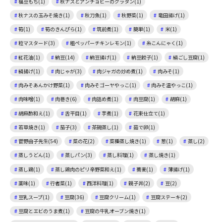
福豆もち(1)
秋ナスとアンチョビーのグラタン(1)
秋ナスの玉みそ焼き(1)
秋刀魚(1)
秋野菜(1)
竜田揚げ(1)
筍(1)
筍のきんぴら(1)
筑前煮(1)
簡単(1)
米(1)
粒マスタード(3)
粗ペッパーチキンレモン(1)
糸こんにゃく(1)
紅花油(1)
納豆(14)
納豆揚げ(1)
納豆餃子(1)
絹ごし豆腐(1)
絹揚げ(1)
肉じゃが(3)
肉ジャガの炒め煮(1)
肉みそ(1)
肉みそあんかけ野菜(1)
肉みそゴーヤやっこ(1)
肉みそ温やっこ(1)
肉味噌(1)
肉巻き(6)
肉詰め煮(1)
肉豆腐(1)
胡麻(1)
胡麻酢和え(1)
舌平目(1)
芋煮(1)
花束仕立て(1)
若草焼き(1)
茄子(3)
茶碗蒸し(1)
茹で卵(1)
菅野由子先生(54)
菜の花(2)
菜種蒸し焼き(1)
葱(1)
蒸し(2)
蒸しうどん(1)
蒸しパン(3)
蒸し料理(1)
蒸し焼き(1)
蒸し鶏(1)
蒸し鶏肉のピリ辛野菜和え(1)
蕎麦(1)
薄揚げ(1)
薬味(1)
行者菜(1)
西洋料理(1)
親子丼(2)
豆(2)
豆乳スープ(1)
豆腐(36)
豆腐クリーム(1)
豆腐ステーキ(2)
豆腐とエビのうま煮(1)
豆腐の牛乳オーブン焼き(1)