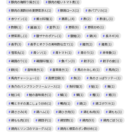
豚肉の梅照り焼き(1)
豚肉の軽いトマト煮(1)
豚肉の黒酢炒め夏野菜添え(1)
豚肩ロース(1)
赤パプリカ(1)
赤ワイン(1)
郷土料理(1)
酒蒸し(4)
酢(2)
酢浸し(1)
酢豚(1)
醤油(1)
里芋(1)
野菜(9)
野菜炒め(1)
野菜蒸し(1)
銀ザケのポアレ(1)
銀鮭(2)
鍋(4)
長ネギ(4)
長芋(3)
長芋とオクラの美味酢仕立て(1)
雑炊(2)
雑煮(1)
雪若丸(1)
青シソ(1)
青トマト(1)
青のり(1)
非常食(1)
韓国のり(1)
韓国料理(1)
食パン(3)
餃子(2)
餃子の皮(1)
餅(6)
香味焼き(1)
香草焼き(1)
馬のかみしめ(1)
馬肉(2)
馬肉チャーシュー(1)
高野豆腐(3)
魚(2)
魚のさっぱりソテー(1)
魚介のバンブランクリームソース(1)
魚料理(3)
鮎(1)
鮪(1)
鮭(14)
鮭の香味焼き(1)
鯖(1)
鯛(1)
鰹(1)
鱈(3)
鴨とネギの黒こしょう炒め(1)
鴨肉(1)
鶏(2)
鶏ゴボウ汁(1)
鶏ささみ(4)
鶏ハム(1)
鶏ひき肉(5)
鶏むね肉(6)
鶏もも(1)
鶏もも肉(10)
鶏団子(1)
鶏甘酢(1)
鶏肉(93)
鶏肉ごぼう(1)
鶏肉とリンゴのマヨーグル(1)
鶏肉と根菜のポン酢炒め(1)