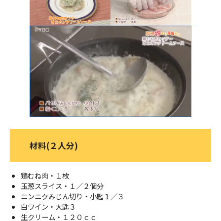
ＹＢＣオンデマンド
やまがた情熱市場
材料(２人分)
鶏むね肉・１枚
玉葱スライス・１／２個分
ニンニクみじん切り・小匙１／３
白ワイン・大匙３
生クリーム・１２０ｃｃ