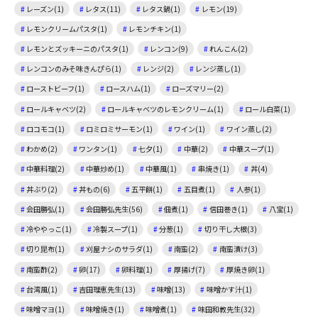
レーズン(1)
レタス(11)
レタス鍋(1)
レモン(19)
レモンクリームパスタ(1)
レモンチキン(1)
レモンとズッキーニのパスタ(1)
レンコン(9)
れんこん(2)
レンコンのみそ味きんぴら(1)
レンジ(2)
レンジ蒸し(1)
ローストビーフ(1)
ロースハム(1)
ローズマリー(2)
ロールキャベツ(2)
ロールキャベツのレモンクリーム(1)
ロール白菜(1)
ロコモコ(1)
ロミロミサーモン(1)
ワイン(1)
ワイン蒸し(2)
わかめ(2)
ワンタン(1)
七夕(1)
中華(2)
中華スープ(1)
中華料理(2)
中華炒め(1)
中華風(1)
串焼き(1)
丼(4)
丼ぶり(2)
丼もの(6)
五平餅(1)
五目煮(1)
人参(1)
会田勝弘(1)
会田勝弘先生(56)
佃煮(1)
信田巻き(1)
八宝(1)
冷ややっこ(1)
冷製スープ(1)
分葱(1)
切り干し大根(3)
切り昆布(1)
刈屋ナシのサラダ(1)
南蛮(2)
南蛮漬け(3)
南蛮酢(2)
卵(17)
卵料理(1)
厚揚げ(7)
厚焼き卵(1)
台湾風(1)
吉田理恵先生(13)
味噌(13)
味噌かす汁(1)
味噌マヨ(1)
味噌焼き(1)
味噌煮(1)
味田和教先生(32)