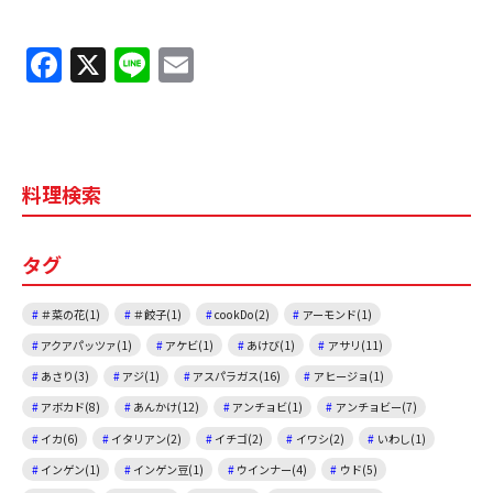
F
X
Li
E
a
n
m
c
e
ai
e
l
料理検索
b
o
タグ
o
k
＃菜の花(1)
＃餃子(1)
cookDo(2)
アーモンド(1)
アクアパッツァ(1)
アケビ(1)
あけび(1)
アサリ(11)
あさり(3)
アジ(1)
アスパラガス(16)
アヒージョ(1)
アボカド(8)
あんかけ(12)
アンチョビ(1)
アンチョビー(7)
イカ(6)
イタリアン(2)
イチゴ(2)
イワシ(2)
いわし(1)
インゲン(1)
インゲン豆(1)
ウインナー(4)
ウド(5)