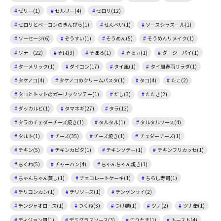
ゼリー(1)
セルリー(4)
セロリ(12)
セロリとベーコンのきんぴら(1)
せんべい(1)
ソースシャスール(1)
ソーセージ(6)
ぞうすい(1)
そうめん(5)
そうめんリメイク(1)
ソテー(22)
そば(3)
そぼろ(1)
そら豆(1)
ダージーパイ(1)
ターメリック(1)
ダイコン(17)
タイ風(1)
タイ風春雨サラダ(1)
タケノコ(4)
タケノコのクリームパスタ(1)
タコ(4)
たこ(2)
タコとトマトのガーリックソテー(1)
だし(3)
たたき(2)
ダッカルビ(1)
タマネギ(27)
タラ(13)
タラのチェダーチーズ焼き(1)
タルタル(1)
タルタルソース(4)
タルト(1)
チーズ(35)
チーズ焼き(1)
チェダーチーズ(1)
チキン(5)
チキンカピタ(1)
チキンソテー(1)
チキンフリカッセ(1)
ちくわ(5)
チャーハン(4)
ちゃんちゃん焼き(1)
ちゃんちゃん蒸し(1)
チョコレートケーキ(1)
ちらし寿司(1)
チリコンカン(1)
チリソース(1)
チンゲンサイ(2)
チンジャオロース(1)
つくね(3)
つけ麺(1)
ツナ(2)
ツナ缶(1)
ディジョン風(1)
デミグラスソース(3)
てりたま(1)
トースト(4)