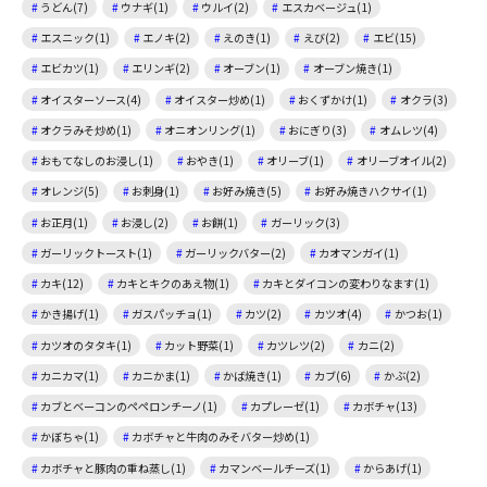
うどん(7)
ウナギ(1)
ウルイ(2)
エスカベージュ(1)
エスニック(1)
エノキ(2)
えのき(1)
えび(2)
エビ(15)
エビカツ(1)
エリンギ(2)
オーブン(1)
オーブン焼き(1)
オイスターソース(4)
オイスター炒め(1)
おくずかけ(1)
オクラ(3)
オクラみそ炒め(1)
オニオンリング(1)
おにぎり(3)
オムレツ(4)
おもてなしのお浸し(1)
おやき(1)
オリーブ(1)
オリーブオイル(2)
オレンジ(5)
お刺身(1)
お好み焼き(5)
お好み焼きハクサイ(1)
お正月(1)
お浸し(2)
お餅(1)
ガーリック(3)
ガーリックトースト(1)
ガーリックバター(2)
カオマンガイ(1)
カキ(12)
カキとキクのあえ物(1)
カキとダイコンの変わりなます(1)
かき揚げ(1)
ガスパッチョ(1)
カツ(2)
カツオ(4)
かつお(1)
カツオのタタキ(1)
カット野菜(1)
カツレツ(2)
カニ(2)
カニカマ(1)
カニかま(1)
かば焼き(1)
カブ(6)
かぶ(2)
カブとベーコンのペペロンチーノ(1)
カプレーゼ(1)
カボチャ(13)
かぼちゃ(1)
カボチャと牛肉のみそバター炒め(1)
カボチャと豚肉の重ね蒸し(1)
カマンベールチーズ(1)
からあげ(1)