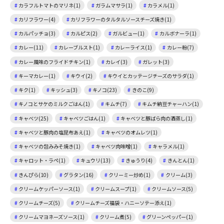
カラフルトマトのマリネ(1)
ガラムマサラ(1)
カラメル(1)
カリフラワー(4)
カリフラワーのタルタルソースチーズ焼き(1)
カルパッチョ(3)
カルピス(2)
ガルビュー(1)
カルボナーラ(1)
カレー(11)
カレーブルスト(1)
カレーライス(1)
カレー粉(7)
カレー風味のフライドチキン(1)
カレイ(3)
ガレット(3)
キーマカレー(1)
キウイ(2)
キウイとカッテージチーズのサラダ(1)
キク(1)
キッシュ(3)
キノコ(23)
きのこ(9)
キノコとサケのミルクごはん(1)
キムチ(7)
キムチ納豆チャーハン(1)
キャベツ(25)
キャベツごはん(1)
キャベツと豚ばら肉の酒蒸し(1)
キャベツと豚肉の塩昆布あえ(1)
キャベツのオムレツ(1)
キャベツの包みみそ焼き(1)
キャベツ肉味噌(1)
キャラメル(1)
キャロット・ラペ(1)
キュウリ(13)
きゅうり(4)
きんとん(1)
きんぴら(10)
グラタン(16)
クリーミー炒め(1)
クリーム(3)
クリームケッパーソース(1)
クリームスープ(1)
クリームソース(5)
クリームチーズ(5)
クリームチーズ福袋・ハニーソテー添え(1)
クリームマヨネーズソース(1)
クリーム煮(5)
グリーンペッパー(1)