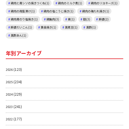
鶏肉と青シソの焼きつくね(1)
鶏肉のミルク煮(1)
鶏肉のリヨネーズ(1)
鶏肉の南蛮漬け(1)
鶏肉の塩こうじ焼き(1)
鶏肉の梅たれ焼き(1)
鶏肉青のり塩焼き(1)
鶏胸肉(3)
麦(1)
麩(3)
麻婆(2)
麻婆だいこん(1)
黄金焼き(1)
黒煮豆(1)
黒酢(1)
黒酢あん(1)
年別アーカイブ
(123)
2026
(234)
2025
(229)
2024
(241)
2023
(177)
2022