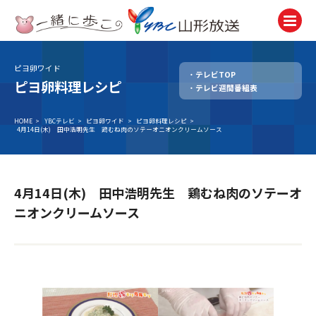
ピヨ卵ワイド
テレビTOP
テレビ
ピヨ卵料理レシピ
テレビ週間番組表
TV
ラジオ
HOME
>
YBCテレビ
>
ピヨ卵ワイド
>
ピヨ卵料理レシピ
>
4月14日(木) 田中浩明先生 鶏むね肉のソテーオニオンクリームソース
Radio
ニュース
News
4月14日(木) 田中浩明先生 鶏むね肉のソテーオ
アナウンサー
ニオンクリームソース
Announcer
イベント
Event
試写会・プレゼント
Present