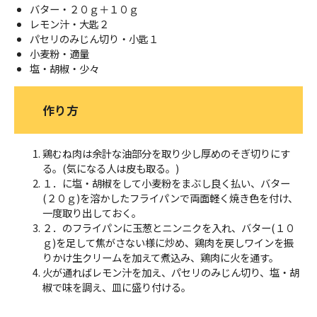
バター・２０ｇ＋１０ｇ
レモン汁・大匙２
パセリのみじん切り・小匙１
小麦粉・適量
塩・胡椒・少々
作り方
鶏むね肉は余計な油部分を取り少し厚めのそぎ切りにす
る。(気になる人は皮も取る。)
１．に塩・胡椒をして小麦粉をまぶし良く払い、バター
(２０ｇ)を溶かしたフライパンで両面軽く焼き色を付け、
一度取り出しておく。
２．のフライパンに玉葱とニンニクを入れ、バター(１０
ｇ)を足して焦がさない様に炒め、鶏肉を戻しワインを振
りかけ生クリームを加えて煮込み、鶏肉に火を通す。
火が通ればレモン汁を加え、パセリのみじん切り、塩・胡
椒で味を調え、皿に盛り付ける。