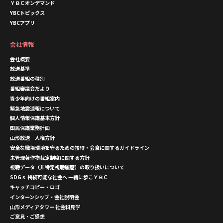
ＹＢＣオンデマンド
YBCトピックス
YBCアプリ
会社情報
会社概要
放送基準
放送番組の種別
番組審議会だより
青少年向けの番組案内
緊急地震速報について
個人情報保護基本方針
国民保護業務計画
山形放送 人権方針
安全な職場環境を守るための接待・会食に関するガイドライン
未管理著作物裁定制度に関する方針
視聴データ（非特定視聴履歴）の取り扱いについて
SDGｓ 持続可能な社会へ 一緒に歩こＹＢＣ
キャッチコピー・ロゴ
インターンシップ・会社説明会
山形メディアタワー 社会科見学
ご意見・ご感想