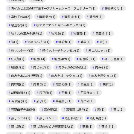
真イカと水菜の肝マヨネーズクリームソース フェデリーニ(1)
真砂子和え(1)
真砂子炒め(2)
磯部巻き(1)
磯部揚げ(1)
磯風味(1)
福豆もち(1)
秋ナスとアンチョビーのグラタン(1)
秋ナスの玉みそ焼き(1)
秋刀魚(1)
秋野菜(1)
竜田揚げ(1)
筍(1)
筍のきんぴら(1)
筑前煮(1)
簡単(1)
米(1)
粒マスタード(3)
粗ペッパーチキンレモン(1)
糸こんにゃく(1)
紅花油(1)
納豆(14)
納豆揚げ(1)
納豆餃子(1)
絹ごし豆腐(1)
絹揚げ(1)
肉じゃが(3)
肉ジャガの炒め煮(1)
肉みそ(1)
肉みそあんかけ野菜(1)
肉みそゴーヤやっこ(1)
肉みそ温やっこ(1)
肉味噌(1)
肉巻き(6)
肉詰め煮(1)
肉豆腐(1)
胡麻(1)
胡麻酢和え(1)
舌平目(1)
芋煮(1)
花束仕立て(1)
若草焼き(1)
茄子(3)
茶碗蒸し(1)
茹で卵(1)
菅野由子先生(54)
菜の花(2)
菜種蒸し焼き(1)
葱(1)
蒸し(2)
蒸しうどん(1)
蒸しパン(3)
蒸し料理(1)
蒸し焼き(1)
蒸し鶏(1)
蒸し鶏肉のピリ辛野菜和え(1)
蕎麦(1)
薄揚げ(1)