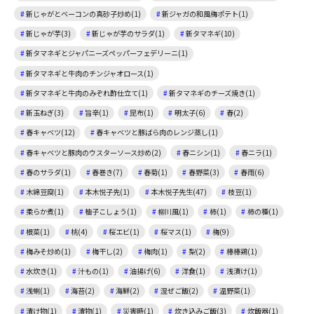
新じゃがとベーコンの真砂子炒め(1)
新ジャガの和風梅ポテト(1)
新じゃが芋(3)
新じゃが芋のサラダ(1)
新タマネギ(10)
新タマネギとジャパニーズペッパーフェデリーニ(1)
新タマネギと牛肉のチンジャオロース(1)
新タマネギと牛肉のみぞれ酢仕立て(1)
新タマネギのチーズ焼き(1)
新玉ねぎ(3)
旨辛(1)
昆布(1)
明太子(6)
春(2)
春キャベツ(12)
春キャベツと豚ばら肉のレンジ蒸し(1)
春キャベツと豚肉のウスターソース炒め(2)
春ニシン(1)
春ニラ(1)
春のサラダ(1)
春巻き(7)
春菊(1)
春野菜(3)
春雨(6)
木綿豆腐(1)
本木悦子先(1)
本木悦子先生(47)
枝豆(1)
柔らか煮(1)
柚子こしょう(1)
柳川風(1)
柿(1)
柿の種(1)
根菜(1)
桃(4)
桜エビ(1)
桜マス(1)
梅(9)
梅みそ炒め(1)
梅干し(2)
梅肉(1)
梨(2)
棒棒鶏(1)
水炊き(1)
汁もの(1)
油揚げ(6)
洋食(1)
浅漬け(1)
浅蜊(1)
海苔(2)
海鮮(2)
混ぜご飯(2)
温野菜(1)
漬け物(1)
漬物(1)
災害時(1)
炊き込みご飯(3)
炊飯器(1)