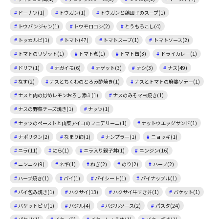
ドーナツ(1)
トウガン(1)
トウガンと鶏団子のスープ(1)
トウバンジャン(1)
トウモロコシ(2)
とうもろこし(4)
トッカルビ(1)
トマト(47)
トマトスープ(1)
トマトソース(2)
トマトのリゾット(1)
トマト煮(1)
トマト缶(3)
ドライカレー(1)
ドリア(1)
ナガイモ(6)
ナゲット(3)
ナシ(3)
ナス(49)
なす(2)
ナスとちくわのとろみ酢焼き(1)
ナスとトマトの麻婆ソテー(1)
ナスと肉の炒めレモンおろし添え(1)
ナスのみそマヨ焼き(1)
ナスの野菜チーズ焼き(1)
ナッツ(1)
ナッツのペーストと山菜アイコのフェデリーニ(1)
ナットウエッグサンド(1)
ナポリタン(2)
なまり節(1)
ナンプラー(1)
ニョッキ(1)
ニラ(11)
にら(1)
ニラ入り親子丼(1)
ニンジン(16)
ニンニク(9)
ネギ(1)
ねぎ(2)
のり(2)
ハーブ(2)
ハーブ焼き(1)
パイ(1)
パイシート(1)
パイナップル(1)
パイ包み焼き(1)
ハクサイ(13)
ハクサイ牛すき丼(1)
バケット(1)
バケットピザ(1)
バジル(4)
バジルソース(2)
パスタ(24)