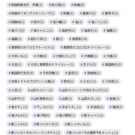
味田和教先生 卒業(1)
和え物(1)
和風(4)
和風オニオングラタンスープ(1)
和食(1)
唐揚げ(2)
唐辛子(1)
回鍋肉(1)
団子(3)
坦々麺(1)
塩(1)
塩こうじ(5)
塩サバ(2)
塩ちゃんこ(1)
塩昆布(2)
塩焼き(1)
塩麴(1)
塩麹(1)
変わり丼(1)
夏(2)
夏野菜(14)
夏野菜のおうちピザトースト(1)
夏野菜のゴロゴロドライカレー(1)
大学いも(1)
大根(4)
大根おろし(7)
大根餅(1)
大葉(6)
大豆(1)
大豆と夏野菜のドライカレー(1)
天ぷら(2)
奥田政行(2)
奥田政行先生(6)
子供洋食(1)
孟宗(2)
宮城県(1)
寺泉トマトのプロヴァンス風(1)
寿司(1)
小エビ(1)
小松菜(1)
小豆(1)
山形セルリー(2)
山形セルリーと牛肉のきんぴら(1)
山形牛(1)
山形雪若丸(1)
山菜(3)
山菜おろし(1)
岩塩(1)
巻きずし(1)
干しエビ(1)
手まりずし(1)
手羽先(2)
挽肉(2)
揚げもの(1)
揚げ物(6)
揚げ野菜(1)
新キャベツ(1)
新じゃが(2)
新ジャガイモ(3)
新じゃがいも(1)
新ジャガイモのジャーマンポテト(1)
新ジャガイモの簡単牛乳キッシュ(1)