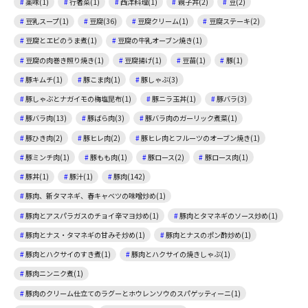
薬味(1)
行者菜(1)
西洋料理(1)
親子丼(2)
豆(2)
豆乳スープ(1)
豆腐(36)
豆腐クリーム(1)
豆腐ステーキ(2)
豆腐とエビのうま煮(1)
豆腐の牛乳オーブン焼き(1)
豆腐の肉巻き照り焼き(1)
豆腐揚げ(1)
豆苗(1)
豚(1)
豚キムチ(1)
豚こま肉(1)
豚しゃぶ(3)
豚しゃぶとナガイモの梅塩昆布(1)
豚ニラ玉丼(1)
豚バラ(3)
豚バラ肉(13)
豚ばら肉(3)
豚バラ肉のガーリック煮菜(1)
豚ひき肉(2)
豚ヒレ肉(2)
豚ヒレ肉とフルーツのオーブン焼き(1)
豚ミンチ肉(1)
豚もも肉(1)
豚ロース(2)
豚ロース肉(1)
豚丼(1)
豚汁(1)
豚肉(142)
豚肉、新タマネギ、春キャベツの味噌炒め(1)
豚肉とアスパラガスのチョイ辛マヨ炒め(1)
豚肉とタマネギのソース炒め(1)
豚肉とナス・タマネギの甘みそ炒め(1)
豚肉とナスのポン酢炒め(1)
豚肉とハクサイのすき煮(1)
豚肉とハクサイの焼きしゃぶ(1)
豚肉ニンニク煮(1)
豚肉のクリーム仕立てのラグーとホウレンソウのスパゲッティーニ(1)