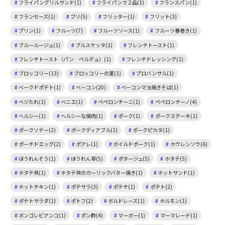
フライパングリルサンド(1)
フライパンで２品(1)
フランスパン(1)
フランセーズ(1)
ブリ(5)
フリッター(1)
フリット(3)
プリン(1)
フルーツ(7)
フルーツソース(1)
フルーツ春巻き(1)
ブルールージュ(1)
ブルスケッタ(1)
フレンチトースト(1)
フレンチトースト（パン ペルデュ）(1)
フレンチドレッシング(1)
ブロッコリー(13)
ブロッコリーの茎(1)
プロバンサル(1)
ベークドポテト(1)
ベーコン(20)
ベーコンマヨ焼きそば(1)
ベジたれ(1)
ベニエ(1)
ペペロンチーニ(1)
ペペロンチーノ(4)
ヘルシー(1)
ヘルシーな焼肉(1)
ポーク(1)
ポークステーキ(1)
ポークソテー(2)
ポークディアブル(1)
ポークピカタ(1)
ポーチドエッグ(2)
ポアレ(1)
ボイルドポーク(1)
ホウレンソウ(6)
ほうれんそう(1)
ほうれん草(5)
ポタージュ(5)
ホタテ(5)
ホタテ貝(1)
ホタテ貝のガーリックバター焼き(1)
ホットサンド(1)
ホットチキン(1)
ポテサラ(3)
ポテチ(1)
ポテト(2)
ポテトサラダ(1)
ポトフ(2)
ボルドレーズ(1)
ホルモン(1)
ボンゴレビアンコ(1)
ポン酢(4)
マーボー(1)
マーマレード(1)