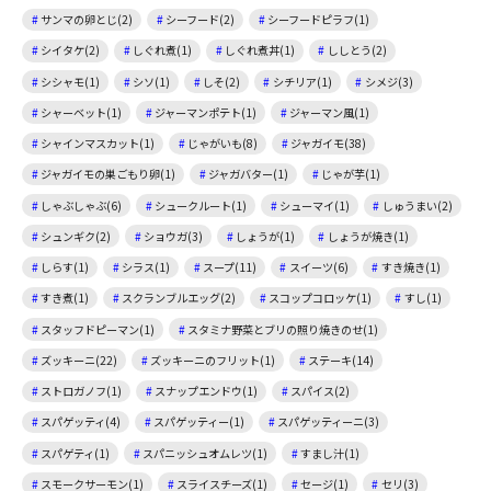
サンマの卵とじ(2)
シーフード(2)
シーフードピラフ(1)
シイタケ(2)
しぐれ煮(1)
しぐれ煮丼(1)
ししとう(2)
シシャモ(1)
シソ(1)
しそ(2)
シチリア(1)
シメジ(3)
シャーベット(1)
ジャーマンポテト(1)
ジャーマン風(1)
シャインマスカット(1)
じゃがいも(8)
ジャガイモ(38)
ジャガイモの巣ごもり卵(1)
ジャガバター(1)
じゃが芋(1)
しゃぶしゃぶ(6)
シュークルート(1)
シューマイ(1)
しゅうまい(2)
シュンギク(2)
ショウガ(3)
しょうが(1)
しょうが焼き(1)
しらす(1)
シラス(1)
スープ(11)
スイーツ(6)
すき焼き(1)
すき煮(1)
スクランブルエッグ(2)
スコップコロッケ(1)
すし(1)
スタッフドピーマン(1)
スタミナ野菜とブリの照り焼きのせ(1)
ズッキーニ(22)
ズッキーニのフリット(1)
ステーキ(14)
ストロガノフ(1)
スナップエンドウ(1)
スパイス(2)
スパゲッティ(4)
スパゲッティー(1)
スパゲッティーニ(3)
スパゲティ(1)
スパニッシュオムレツ(1)
すまし汁(1)
スモークサーモン(1)
スライスチーズ(1)
セージ(1)
セリ(3)