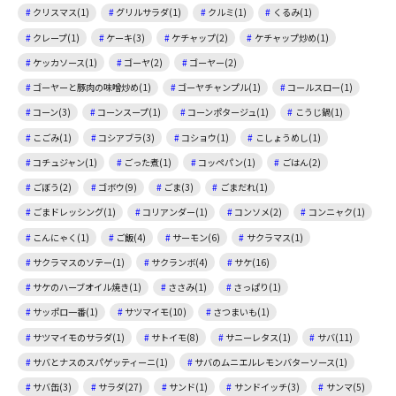
クリスマス(1)
グリルサラダ(1)
クルミ(1)
くるみ(1)
クレープ(1)
ケーキ(3)
ケチャップ(2)
ケチャップ炒め(1)
ケッカソース(1)
ゴーヤ(2)
ゴーヤー(2)
ゴーヤーと豚肉の味噌炒め(1)
ゴーヤチャンプル(1)
コールスロー(1)
コーン(3)
コーンスープ(1)
コーンポタージュ(1)
こうじ鍋(1)
こごみ(1)
コシアブラ(3)
コショウ(1)
こしょうめし(1)
コチュジャン(1)
ごった煮(1)
コッペパン(1)
ごはん(2)
ごぼう(2)
ゴボウ(9)
ごま(3)
ごまだれ(1)
ごまドレッシング(1)
コリアンダー(1)
コンソメ(2)
コンニャク(1)
こんにゃく(1)
ご飯(4)
サーモン(6)
サクラマス(1)
サクラマスのソテー(1)
サクランボ(4)
サケ(16)
サケのハーブオイル焼き(1)
ささみ(1)
さっぱり(1)
サッポロ一番(1)
サツマイモ(10)
さつまいも(1)
サツマイモのサラダ(1)
サトイモ(8)
サニーレタス(1)
サバ(11)
サバとナスのスパゲッティーニ(1)
サバのムニエルレモンバターソース(1)
サバ缶(3)
サラダ(27)
サンド(1)
サンドイッチ(3)
サンマ(5)