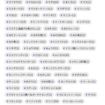
マイタケ(3)
マカロニ(2)
マグロ(4)
まぐろ(1)
マス(1)
マスタード(5)
マスタードソース(1)
マダラ(1)
マフィン(1)
マヨ(1)
マヨネーズ(8)
マリネ(7)
マンゴー(1)
ミートソース(3)
ミートパイ(1)
ミートボール(1)
ミズナ(1)
ミズナと油揚げの煮びたし(1)
みそ(15)
みそカレー(1)
みそラーメン(1)
みぞれ煮(1)
みそ炒め(2)
みそ焼き(2)
みそ煮(1)
ミックスチーズ(1)
ミニトマト(2)
ミネストローネ(1)
ミモザ(1)
ミョウガ(6)
みょうが(1)
ミラノ風ビーフカツレツ(1)
ミルファンティ(1)
ミロトン(1)
ムニエル(10)
メーテルドテルバター(1)
メキシカンピラフ(1)
メキシコ料理(1)
メンチカツ(1)
もち(1)
モッツアレラチーズ(1)
モッツァレラチーズ(1)
もやし(5)
モヤシ(1)
やきそば(1)
やっこ(1)
ゆかり(1)
ゆき菜(1)
ヨーグルト(4)
ラーメン(1)
ライス(1)
ラグー(1)
ラタトゥイユ(4)
ラタトゥイユで食べるポーチドエッグ(1)
ラビゴットソース(1)
ラペ(1)
リエット(2)
リゾット(3)
リンゴ(4)
ルーローハン(1)