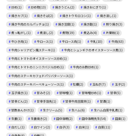
炒め(1)
炒め物(13)
焼きうどん(2)
焼きおにぎり(1)
焼きカブ(1)
焼きそば(2)
焼きトウモロコシ(1)
焼き浸し(1)
焼き牛肉のカルパッチョ(1)
焼き豆腐(1)
焼き麩(1)
照り焼き(3)
煮っ転がし(1)
煮浸し(2)
煮物(19)
煮込み(4)
片栗粉(1)
牛ひき肉(1)
牛ロース(1)
牛ロース肉(1)
牛乳(10)
牛肉(63)
牛肉シャリアピン風ステーキ(1)
牛肉とシュンギクのオイスターソース煮(1)
牛肉とトマトのオイスターソース炒め(1)
牛肉とトマトのニンニクバジル炒め(1)
牛肉のお酢炒め(1)
牛肉のステーキカフェドパリバターソース(1)
牛肉のステーキバーベキューソース(1)
牡蠣(2)
玉ねぎ(7)
玉子(2)
玉子焼き(1)
甘みそ(2)
甘味噌(1)
甘味噌炒め(1)
甘辛(5)
甘辛どん(2)
甘辛手羽先(1)
甘辛牛肉豆腐丼(1)
甘酒(1)
甘酢あんかけ(1)
生クリーム(5)
生ハム(6)
生ハム白菜牛乳煮(1)
生姜(1)
生姜焼き(2)
田中浩明(2)
田中浩明先生(54)
田楽(1)
白だし(1)
白ワイン(2)
白子(3)
白米(1)
白菜(11)
白身魚(6)
白飯(1)