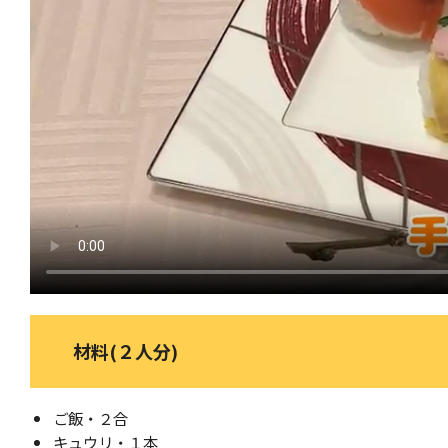
材料(２人分)
ご飯・２合
キュウリ・１本