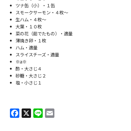
ツナ缶（小）・１缶
スモークサーモン・４枚～
生ハム・４枚～
大葉・１０枚
菜の花（茹でたもの）・適量
薄焼き卵・１枚
ハム・適量
スライスチーズ・適量
※a※
酢・大さじ４
砂糖・大さじ２
塩・小さじ１
F
X
Li
E
a
n
m