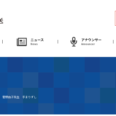
ラジオ
Radio
アナウンサー
ニュース
アナウンサー
News
Announcer
Announcer
試写会・プレゼ
Present
やまがた情熱市場
送 菅野由子先生 手まりずし