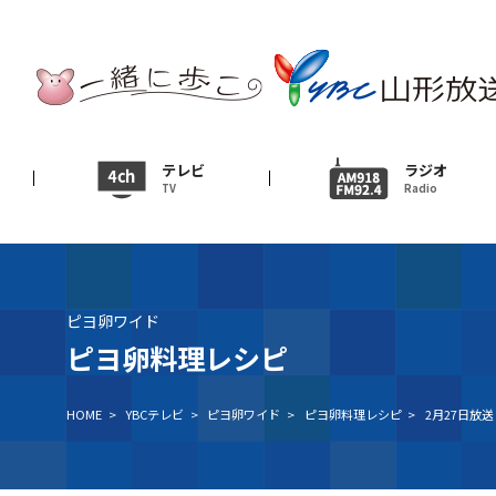
テレビ
TV
ニュース
テレビ
ラジオ
TV
Radio
News
イベント
Event
ピヨ卵ワイド
ＹＢＣオンデマンド
ピヨ卵料理レシピ
HOME
>
YBCテレビ
>
ピヨ卵ワイド
>
ピヨ卵料理レシピ
>
2月27日放