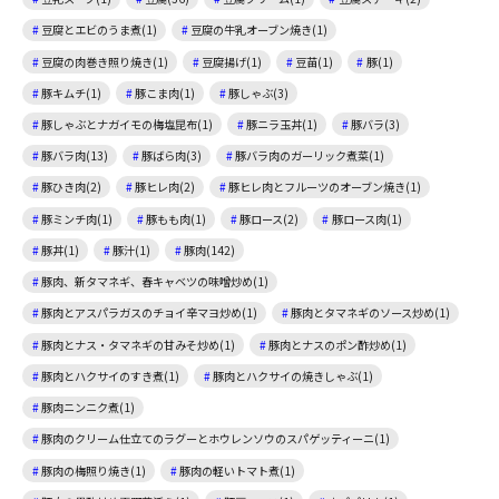
豆腐とエビのうま煮(1)
豆腐の牛乳オーブン焼き(1)
豆腐の肉巻き照り焼き(1)
豆腐揚げ(1)
豆苗(1)
豚(1)
豚キムチ(1)
豚こま肉(1)
豚しゃぶ(3)
豚しゃぶとナガイモの梅塩昆布(1)
豚ニラ玉丼(1)
豚バラ(3)
豚バラ肉(13)
豚ばら肉(3)
豚バラ肉のガーリック煮菜(1)
豚ひき肉(2)
豚ヒレ肉(2)
豚ヒレ肉とフルーツのオーブン焼き(1)
豚ミンチ肉(1)
豚もも肉(1)
豚ロース(2)
豚ロース肉(1)
豚丼(1)
豚汁(1)
豚肉(142)
豚肉、新タマネギ、春キャベツの味噌炒め(1)
豚肉とアスパラガスのチョイ辛マヨ炒め(1)
豚肉とタマネギのソース炒め(1)
豚肉とナス・タマネギの甘みそ炒め(1)
豚肉とナスのポン酢炒め(1)
豚肉とハクサイのすき煮(1)
豚肉とハクサイの焼きしゃぶ(1)
豚肉ニンニク煮(1)
豚肉のクリーム仕立てのラグーとホウレンソウのスパゲッティーニ(1)
豚肉の梅照り焼き(1)
豚肉の軽いトマト煮(1)