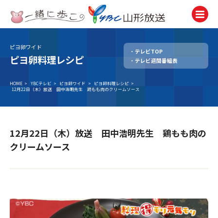
ピヨ卵ワイド
テレビTOP
テレビ
ピヨ卵料理レシピ
テレビ週間番組表
TV
ラジオ
HOME
>
YBCテレビ
>
ピヨ卵ワイド
>
ピヨ卵料理レシピ
>
12月22日（木）放送 田中浩明先生 鶏もも肉のクリームソース
Radio
ニュース
News
12月22日（木）放送 田中浩明先生 鶏もも肉の
アナウンサー
クリームソース
Announcer
イベント
Event
試写会・プレゼント
Present