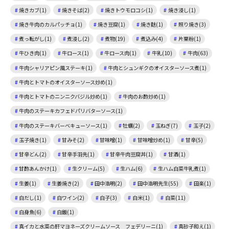
焼きカブ(1)
焼きそば(2)
焼きトウモロコシ(1)
焼き浸し(1)
焼き牛肉のカルパッチョ(1)
焼き豆腐(1)
焼き麩(1)
照り焼き(3)
煮っ転がし(1)
煮浸し(2)
煮物(19)
煮込み(4)
片栗粉(1)
牛ひき肉(1)
牛ロース(1)
牛ロース肉(1)
牛乳(10)
牛肉(63)
牛肉シャリアピン風ステーキ(1)
牛肉とシュンギクのオイスターソース煮(1)
牛肉とトマトのオイスターソース炒め(1)
牛肉とトマトのニンニクバジル炒め(1)
牛肉のお酢炒め(1)
牛肉のステーキカフェドパリバターソース(1)
牛肉のステーキバーベキューソース(1)
牡蠣(2)
玉ねぎ(7)
玉子(2)
玉子焼き(1)
甘みそ(2)
甘味噌(1)
甘味噌炒め(1)
甘辛(5)
甘辛どん(2)
甘辛手羽先(1)
甘辛牛肉豆腐丼(1)
甘酒(1)
甘酢あんかけ(1)
生クリーム(5)
生ハム(6)
生ハム白菜牛乳煮(1)
生姜(1)
生姜焼き(2)
田中浩明(2)
田中浩明先生(55)
田楽(1)
白だし(1)
白ワイン(2)
白子(3)
白米(1)
白菜(11)
白身魚(6)
白飯(1)
真イカと水菜の肝マヨネーズクリームソース フェデリーニ(1)
真砂子和え(1)