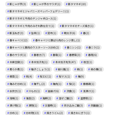
新じゃが芋(3)
新じゃが芋のサラダ(1)
新タマネギ(10)
新タマネギとジャパニーズペッパーフェデリーニ(1)
新タマネギと牛肉のチンジャオロース(1)
新タマネギと牛肉のみぞれ酢仕立て(1)
新タマネギのチーズ焼き(1)
新玉ねぎ(3)
旨辛(1)
昆布(1)
明太子(6)
春(2)
春キャベツ(12)
春キャベツと豚ばら肉のレンジ蒸し(1)
春キャベツと豚肉のウスターソース炒め(2)
春ニシン(1)
春ニラ(1)
春のサラダ(1)
春巻き(7)
春菊(1)
春野菜(3)
春雨(6)
木綿豆腐(1)
本木悦子先(1)
本木悦子先生(47)
枝豆(1)
柔らか煮(1)
柚子こしょう(1)
柳川風(1)
柿(1)
柿の種(1)
根菜(1)
桃(4)
桜エビ(1)
桜マス(1)
梅(9)
梅みそ炒め(1)
梅干し(2)
梅肉(1)
梨(2)
棒棒鶏(1)
水炊き(1)
汁もの(1)
油揚げ(6)
洋食(1)
浅漬け(1)
浅蜊(1)
海苔(2)
海鮮(2)
混ぜご飯(2)
温野菜(1)
漬け物(1)
漬物(1)
災害時(1)
炊き込みご飯(3)
炊飯器(1)
炒め(1)
炒め物(13)
焼きうどん(2)
焼きおにぎり(1)