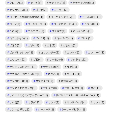
クレープ(1)
ケーキ(3)
ケチャップ(2)
ケチャップ炒め(1)
ケッカソース(1)
ゴーヤ(2)
ゴーヤー(2)
ゴーヤーと豚肉の味噌炒め(1)
ゴーヤチャンプル(1)
コールスロー(1)
コーン(3)
コーンスープ(1)
コーンポタージュ(1)
こうじ鍋(1)
こごみ(1)
コシアブラ(3)
コショウ(1)
こしょうめし(1)
コチュジャン(1)
ごった煮(1)
コッペパン(1)
ごはん(2)
ごぼう(2)
ゴボウ(9)
ごま(3)
ごまだれ(1)
ごまドレッシング(1)
コリアンダー(1)
コンソメ(2)
コンニャク(1)
こんにゃく(1)
ご飯(4)
サーモン(6)
サクラマス(1)
サクラマスのソテー(1)
サクランボ(4)
サケ(16)
サケのハーブオイル焼き(1)
ささみ(1)
さっぱり(1)
サッポロ一番(1)
サツマイモ(10)
さつまいも(1)
サツマイモのサラダ(1)
サトイモ(8)
サニーレタス(1)
サバ(11)
サバとナスのスパゲッティーニ(1)
サバのムニエルレモンバターソース(1)
サバ缶(3)
サラダ(27)
サンド(1)
サンドイッチ(4)
サンマ(5)
サンマの卵とじ(2)
シーフード(2)
シーフードピラフ(1)