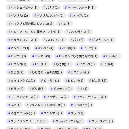
ハッシュドビーフ(1)
バナナ(1)
ハニーマスタード(1)
パプリカ(12)
パプリカパウダー(1)
ハマグリ(1)
ハマグリと菜の花のビアンコ(1)
ハム(3)
ハム・ソーセージの薬味ソース炒め(1)
ハヤシライス(2)
バルサミコソース(1)
ハロウィン(1)
パン(7)
パンナコッタ(1)
ハンバーグ(3)
はんぺん(4)
パン粉(2)
ビーフ(1)
ビーフン(3)
ピーマン(9)
ピーマンとひき肉の炒め物(1)
ビール(1)
ビアンコ(1)
ピカタ(1)
ひき肉(11)
ピクルス(1)
ピザ(4)
ひじき(2)
ひじきと大豆の煮物(1)
ビスケット(1)
ひっぱりうどん(1)
ビネガー(1)
ビビンバ(1)
ピヨ卵(35)
ピラフ(2)
ピリ辛(5)
ピンチョス(1)
ふ(1)
ブーランジェール(1)
フェデリーニ(2)
フォレスティエール(1)
ふき(1)
フキとレンコンの炒り煮(1)
ふきのとう(1)
ふきのとうみそ(1)
プチトマト(1)
フライ(1)
フライパングリルサンド(1)
フライパンで２品(1)
フランスパン(1)