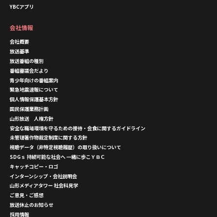
YBCアプリ
会社情報
会社概要
放送基準
放送番組の種別
番組審議会だより
青少年向けの番組案内
緊急地震速報について
個人情報保護基本方針
国民保護業務計画
山形放送 人権方針
安全な職場環境を守るための接待・会食に関するガイドライン
未管理著作物裁定制度に関する方針
視聴データ（非特定視聴履歴）の取り扱いについて
SDGｓ 持続可能な社会へ 一緒に歩こＹＢＣ
キャッチコピー・ロゴ
インターンシップ・会社説明会
山形メディアタワー 社会科見学
ご意見・ご感想
放送休止のお知らせ
採用情報