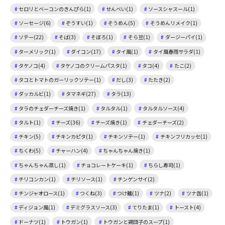
セロリとベーコンのきんぴら(1)
せんべい(1)
ソースシャスール(1)
ソーセージ(6)
ぞうすい(1)
そうめん(5)
そうめんリメイク(1)
ソテー(22)
そば(3)
そぼろ(1)
そら豆(1)
ダージーパイ(1)
ターメリック(1)
ダイコン(17)
タイ風(1)
タイ風春雨サラダ(1)
タケノコ(4)
タケノコのクリームパスタ(1)
タコ(4)
たこ(2)
タコとトマトのガーリックソテー(1)
だし(3)
たたき(2)
ダッカルビ(1)
タマネギ(27)
タラ(13)
タラのチェダーチーズ焼き(1)
タルタル(1)
タルタルソース(4)
タルト(1)
チーズ(36)
チーズ焼き(1)
チェダーチーズ(2)
チキン(5)
チキンカピタ(1)
チキンソテー(1)
チキンフリカッセ(1)
ちくわ(5)
チャーハン(4)
ちゃんちゃん焼き(1)
ちゃんちゃん蒸し(1)
チョコレートケーキ(1)
ちらし寿司(1)
チリコンカン(1)
チリソース(1)
チンゲンサイ(2)
チンジャオロース(1)
つくね(3)
つけ麺(1)
ツナ(2)
ツナ缶(1)
ディジョン風(1)
デミグラスソース(3)
てりたま(1)
トースト(4)
ドーナツ(1)
トウガン(1)
トウガンと鶏団子のスープ(1)