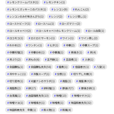
レモンクリームパスタ(1)
レモンチキン(1)
レモンとズッキーニのパスタ(1)
レンコン(9)
れんこん(2)
レンコンのみそ味きんぴら(1)
レンジ(2)
レンジ蒸し(1)
ローストビーフ(1)
ロースハム(1)
ローズマリー(2)
ロールキャベツ(2)
ロールキャベツのレモンクリーム(1)
ロール白菜(1)
ロコモコ(1)
ロミロミサーモン(1)
ワイン(1)
ワイン蒸し(2)
わかめ(2)
ワンタン(1)
七夕(1)
中華(2)
中華スープ(1)
中華料理(2)
中華炒め(1)
中華風(1)
串焼き(1)
丼(4)
丼ぶり(2)
丼もの(6)
五平餅(1)
五目煮(1)
人参(1)
会田勝弘(1)
会田勝弘先生(56)
佃煮(1)
信田巻き(1)
八宝(1)
冷ややっこ(1)
冷製スープ(1)
分葱(1)
切り干し大根(3)
切り昆布(1)
刈屋ナシのサラダ(1)
南蛮(2)
南蛮漬け(3)
南蛮酢(2)
卵(17)
卵料理(1)
厚揚げ(7)
厚焼き卵(1)
台湾風(1)
吉田理恵先生(13)
味噌(13)
味噌かす汁(1)
味噌マヨ(1)
味噌焼き(1)
味噌煮(1)
味田和教先生(32)
味田和教先生 卒業(1)
和え物(1)
和風(4)