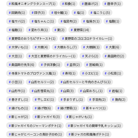
和風オニオングラタンスープ(1)
和食(1)
唐揚げ(2)
唐辛子(1)
回鍋肉(1)
団子(3)
坦々麺(1)
塩(1)
塩こうじ(5)
塩サバ(2)
塩ちゃんこ(1)
塩昆布(2)
塩焼き(1)
塩麴(1)
塩麹(1)
変わり丼(1)
夏(2)
夏野菜(14)
夏野菜のおうちピザトースト(1)
夏野菜のゴロゴロドライカレー(1)
大学いも(1)
大根(4)
大根おろし(7)
大根餅(1)
大葉(6)
大豆(1)
大豆と夏野菜のドライカレー(1)
天ぷら(2)
奥田政行(2)
奥田政行先生(6)
子供洋食(1)
孟宗(2)
宮城県(1)
寺泉トマトのプロヴァンス風(1)
寿司(1)
小エビ(1)
小松菜(1)
小豆(1)
山形セルリー(2)
山形セルリーと牛肉のきんぴら(1)
山形牛(1)
山形雪若丸(1)
山菜(3)
山菜おろし(1)
岩塩(1)
巻きずし(1)
干しエビ(1)
手まりずし(1)
手羽先(2)
挽肉(2)
揚げもの(1)
揚げ物(6)
揚げ野菜(1)
新キャベツ(1)
新じゃが(2)
新ジャガイモ(3)
新じゃがいも(1)
新ジャガイモのジャーマンポテト(1)
新ジャガイモの簡単牛乳キッシュ(1)
新じゃがとベーコンの真砂子炒め(1)
新ジャガの和風梅ポテト(1)