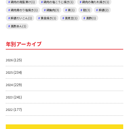
鶏肉の南蛮漬け(1)
鶏肉の塩こうじ焼き(1)
鶏肉の梅たれ焼き(1)
鶏肉青のり塩焼き(1)
鶏胸肉(3)
麦(1)
麩(3)
麻婆(2)
麻婆だいこん(1)
黄金焼き(1)
黒煮豆(1)
黒酢(1)
黒酢あん(1)
年別アーカイブ
(125)
2026
(234)
2025
(229)
2024
(241)
2023
(177)
2022