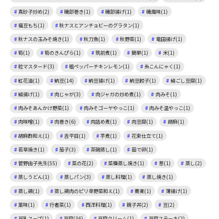
真砂子炒め(2)
磯部巻き(1)
磯部揚げ(1)
磯風味(1)
福豆もち(1)
秋ナスとアンチョビーのグラタン(1)
秋ナスの玉みそ焼き(1)
秋刀魚(1)
秋野菜(1)
竜田揚げ(1)
筍(1)
筍のきんぴら(1)
筑前煮(1)
簡単(1)
米(1)
粒マスタード(3)
粗ペッパーチキンレモン(1)
糸こんにゃく(1)
紅花油(1)
納豆(14)
納豆揚げ(1)
納豆餃子(1)
絹ごし豆腐(1)
絹揚げ(1)
肉じゃが(3)
肉ジャガの炒め煮(1)
肉みそ(1)
肉みそあんかけ野菜(1)
肉みそゴーヤやっこ(1)
肉みそ温やっこ(1)
肉味噌(1)
肉巻き(6)
肉詰め煮(1)
肉豆腐(1)
胡麻(1)
胡麻酢和え(1)
舌平目(1)
芋煮(1)
花束仕立て(1)
若草焼き(1)
茄子(3)
茶碗蒸し(1)
茹で卵(1)
菅野由子先生(55)
菜の花(2)
菜種蒸し焼き(1)
葱(1)
蒸し(2)
蒸しうどん(1)
蒸しパン(3)
蒸し料理(1)
蒸し焼き(1)
蒸し鶏(1)
蒸し鶏肉のピリ辛野菜和え(1)
蕎麦(1)
薄揚げ(1)
薬味(1)
行者菜(1)
西洋料理(1)
親子丼(2)
豆(2)
豆乳スープ(1)
豆腐(36)
豆腐クリーム(1)
豆腐ステーキ(2)