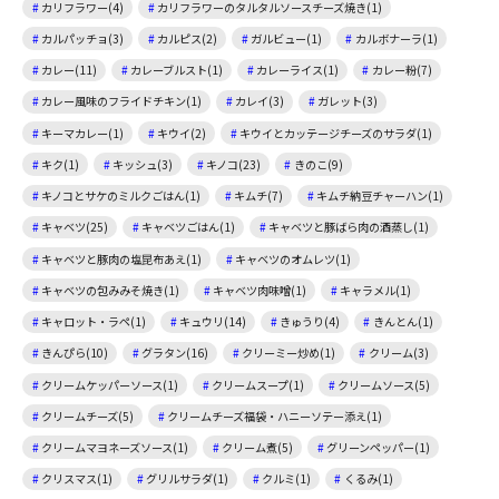
カリフラワー(4)
カリフラワーのタルタルソースチーズ焼き(1)
カルパッチョ(3)
カルピス(2)
ガルビュー(1)
カルボナーラ(1)
カレー(11)
カレーブルスト(1)
カレーライス(1)
カレー粉(7)
カレー風味のフライドチキン(1)
カレイ(3)
ガレット(3)
キーマカレー(1)
キウイ(2)
キウイとカッテージチーズのサラダ(1)
キク(1)
キッシュ(3)
キノコ(23)
きのこ(9)
キノコとサケのミルクごはん(1)
キムチ(7)
キムチ納豆チャーハン(1)
キャベツ(25)
キャベツごはん(1)
キャベツと豚ばら肉の酒蒸し(1)
キャベツと豚肉の塩昆布あえ(1)
キャベツのオムレツ(1)
キャベツの包みみそ焼き(1)
キャベツ肉味噌(1)
キャラメル(1)
キャロット・ラペ(1)
キュウリ(14)
きゅうり(4)
きんとん(1)
きんぴら(10)
グラタン(16)
クリーミー炒め(1)
クリーム(3)
クリームケッパーソース(1)
クリームスープ(1)
クリームソース(5)
クリームチーズ(5)
クリームチーズ福袋・ハニーソテー添え(1)
クリームマヨネーズソース(1)
クリーム煮(5)
グリーンペッパー(1)
クリスマス(1)
グリルサラダ(1)
クルミ(1)
くるみ(1)