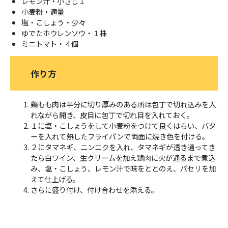
レモン汁・小さじ１
小麦粉・適量
塩・こしょう・少々
ゆでたホウレンソウ・１株
ミニトマト・４個
作り方
鶏もも肉は半分に切り厚みのある所は包丁で切れ込みを入
れながら開き、皮目に包丁で切れ目を入れておく。
１に塩・こしょうをして小麦粉をつけて良くはらい、バタ
ーを入れて熱したフライパンで両面に焼き色を付ける。
２にタマネギ、ニンニクを入れ、タマネギが透き通ってき
たら白ワイン、生クリームを加え鶏肉に火が通るまで煮込
み、塩・こしょう、レモン汁で味をととのえ、パセリを加
えて仕上げる。
さらに盛り付け、付け合わせを添える。