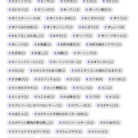
エスニック(1)
エノキ(2)
えのき(1)
えび(2)
エビ(15)
エビカツ(1)
エリンギ(2)
オーブン(1)
オーブン焼き(1)
オイスターソース(4)
オイスター炒め(1)
おくずかけ(1)
オクラ(3)
オクラみそ炒め(1)
オニオンリング(1)
おにぎり(3)
オムレツ(4)
おもてなしのお浸し(1)
おやき(1)
オリーブ(1)
オリーブオイル(2)
オレンジ(5)
お刺身(1)
お好み焼き(5)
お好み焼きハクサイ(1)
お正月(1)
お浸し(2)
お餅(1)
ガーリック(3)
ガーリックトースト(1)
ガーリックバター(2)
カオマンガイ(1)
カキ(12)
カキとキクのあえ物(1)
カキとダイコンの変わりなます(1)
かき揚げ(1)
ガスパッチョ(1)
カツ(2)
カツオ(4)
かつお(1)
カツオのタタキ(1)
カット野菜(1)
カツレツ(2)
カニ(2)
カニカマ(1)
カニかま(1)
かば焼き(1)
カブ(6)
かぶ(2)
カブとベーコンのペペロンチーノ(1)
カプレーゼ(1)
カボチャ(13)
かぼちゃ(1)
カボチャと牛肉のみそバター炒め(1)
カボチャと豚肉の重ね蒸し(1)
カマンベールチーズ(1)
からあげ(1)
カラフルトマトのマリネ(1)
ガラムマサラ(1)
カラメル(1)