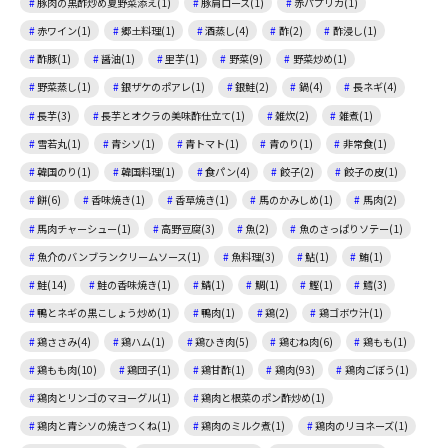
豚肉の黒酢炒め夏野菜添え(1)
豚肩ロース(1)
赤パプリカ(1)
赤ワイン(1)
郷土料理(1)
酒蒸し(4)
酢(2)
酢浸し(1)
酢豚(1)
醤油(1)
里芋(1)
野菜(9)
野菜炒め(1)
野菜蒸し(1)
銀ザケのポアレ(1)
銀鮭(2)
鍋(4)
長ネギ(4)
長芋(3)
長芋とオクラの美味酢仕立て(1)
雑炊(2)
雑煮(1)
雪若丸(1)
青シソ(1)
青トマト(1)
青のり(1)
非常食(1)
韓国のり(1)
韓国料理(1)
食パン(4)
餃子(2)
餃子の皮(1)
餅(6)
香味焼き(1)
香草焼き(1)
馬のかみしめ(1)
馬肉(2)
馬肉チャーシュー(1)
高野豆腐(3)
魚(2)
魚のさっぱりソテー(1)
魚介のバンブランクリームソース(1)
魚料理(3)
鮎(1)
鮪(1)
鮭(14)
鮭の香味焼き(1)
鯖(1)
鯛(1)
鰹(1)
鱈(3)
鴨とネギの黒こしょう炒め(1)
鴨肉(1)
鶏(2)
鶏ゴボウ汁(1)
鶏ささみ(4)
鶏ハム(1)
鶏ひき肉(5)
鶏むね肉(6)
鶏もも(1)
鶏もも肉(10)
鶏団子(1)
鶏甘酢(1)
鶏肉(93)
鶏肉ごぼう(1)
鶏肉とリンゴのマヨーグル(1)
鶏肉と根菜のポン酢炒め(1)
鶏肉と青シソの焼きつくね(1)
鶏肉のミルク煮(1)
鶏肉のリヨネーズ(1)