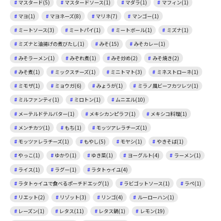
マスタード(5)
マスタードソース(1)
マダラ(1)
マフィン(1)
マヨ(1)
マヨネーズ(8)
マリネ(7)
マンゴー(1)
ミートソース(3)
ミートパイ(1)
ミートボール(1)
ミズナ(1)
ミズナと油揚げの煮びたし(1)
みそ(15)
みそカレー(1)
みそラーメン(1)
みぞれ煮(1)
みそ炒め(2)
みそ焼き(2)
みそ煮(1)
ミックスチーズ(1)
ミニトマト(3)
ミネストローネ(1)
ミモザ(1)
ミョウガ(6)
みょうが(1)
ミラノ風ビーフカツレツ(1)
ミルファンティ(1)
ミロトン(1)
ムニエル(10)
メーテルドテルバター(1)
メキシカンピラフ(1)
メキシコ料理(1)
メンチカツ(1)
もち(1)
モッツアレラチーズ(1)
モッツァレラチーズ(1)
もやし(5)
モヤシ(1)
やきそば(1)
やっこ(1)
ゆかり(1)
ゆき菜(1)
ヨーグルト(4)
ラーメン(1)
ライス(1)
ラグー(1)
ラタトゥイユ(4)
ラタトゥイユで食べるポーチドエッグ(1)
ラビゴットソース(1)
ラペ(1)
リエット(2)
リゾット(3)
リンゴ(4)
ルーローハン(1)
レーズン(1)
レタス(11)
レタス鍋(1)
レモン(19)