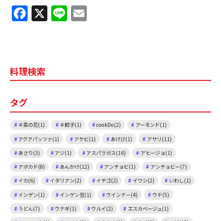
F
X
Li
E
a
n
m
c
e
ai
e
l
料理検索
b
o
タグ
o
k
＃菜の花(1)
＃餃子(1)
cookDo(2)
アーモンド(1)
アクアパッツァ(1)
アケビ(1)
あけび(1)
アサリ(11)
あさり(3)
アジ(1)
アスパラガス(16)
アヒージョ(1)
アボカド(8)
あんかけ(12)
アンチョビ(1)
アンチョビー(7)
イカ(6)
イタリアン(2)
イチゴ(2)
イワシ(2)
いわし(1)
インゲン(1)
インゲン豆(1)
ウインナー(4)
ウド(5)
うどん(7)
ウナギ(1)
ウルイ(2)
エスカベージュ(1)