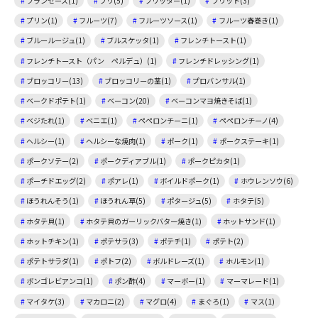
フランセーズ(1)
ブリ(5)
フリッター(1)
フリット(3)
プリン(1)
フルーツ(7)
フルーツソース(1)
フルーツ春巻き(1)
ブルールージュ(1)
ブルスケッタ(1)
フレンチトースト(1)
フレンチトースト（パン ペルデュ）(1)
フレンチドレッシング(1)
ブロッコリー(13)
ブロッコリーの茎(1)
プロバンサル(1)
ベークドポテト(1)
ベーコン(20)
ベーコンマヨ焼きそば(1)
ベジたれ(1)
ベニエ(1)
ペペロンチーニ(1)
ペペロンチーノ(4)
ヘルシー(1)
ヘルシーな焼肉(1)
ポーク(1)
ポークステーキ(1)
ポークソテー(2)
ポークディアブル(1)
ポークピカタ(1)
ポーチドエッグ(2)
ポアレ(1)
ボイルドポーク(1)
ホウレンソウ(6)
ほうれんそう(1)
ほうれん草(5)
ポタージュ(5)
ホタテ(5)
ホタテ貝(1)
ホタテ貝のガーリックバター焼き(1)
ホットサンド(1)
ホットチキン(1)
ポテサラ(3)
ポテチ(1)
ポテト(2)
ポテトサラダ(1)
ポトフ(2)
ボルドレーズ(1)
ホルモン(1)
ボンゴレビアンコ(1)
ポン酢(4)
マーボー(1)
マーマレード(1)
マイタケ(3)
マカロニ(2)
マグロ(4)
まぐろ(1)
マス(1)