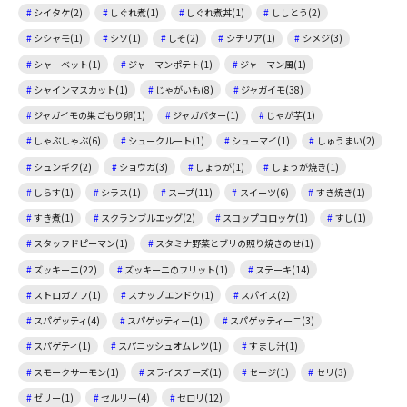
シイタケ(2)
しぐれ煮(1)
しぐれ煮丼(1)
ししとう(2)
シシャモ(1)
シソ(1)
しそ(2)
シチリア(1)
シメジ(3)
シャーベット(1)
ジャーマンポテト(1)
ジャーマン風(1)
シャインマスカット(1)
じゃがいも(8)
ジャガイモ(38)
ジャガイモの巣ごもり卵(1)
ジャガバター(1)
じゃが芋(1)
しゃぶしゃぶ(6)
シュークルート(1)
シューマイ(1)
しゅうまい(2)
シュンギク(2)
ショウガ(3)
しょうが(1)
しょうが焼き(1)
しらす(1)
シラス(1)
スープ(11)
スイーツ(6)
すき焼き(1)
すき煮(1)
スクランブルエッグ(2)
スコップコロッケ(1)
すし(1)
スタッフドピーマン(1)
スタミナ野菜とブリの照り焼きのせ(1)
ズッキーニ(22)
ズッキーニのフリット(1)
ステーキ(14)
ストロガノフ(1)
スナップエンドウ(1)
スパイス(2)
スパゲッティ(4)
スパゲッティー(1)
スパゲッティーニ(3)
スパゲティ(1)
スパニッシュオムレツ(1)
すまし汁(1)
スモークサーモン(1)
スライスチーズ(1)
セージ(1)
セリ(3)
ゼリー(1)
セルリー(4)
セロリ(12)