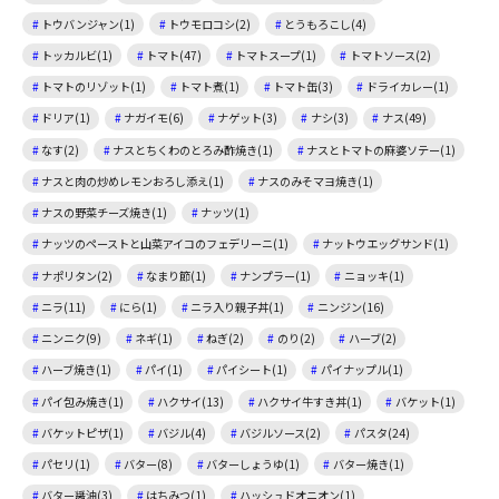
トウバンジャン(1)
トウモロコシ(2)
とうもろこし(4)
トッカルビ(1)
トマト(47)
トマトスープ(1)
トマトソース(2)
トマトのリゾット(1)
トマト煮(1)
トマト缶(3)
ドライカレー(1)
ドリア(1)
ナガイモ(6)
ナゲット(3)
ナシ(3)
ナス(49)
なす(2)
ナスとちくわのとろみ酢焼き(1)
ナスとトマトの麻婆ソテー(1)
ナスと肉の炒めレモンおろし添え(1)
ナスのみそマヨ焼き(1)
ナスの野菜チーズ焼き(1)
ナッツ(1)
ナッツのペーストと山菜アイコのフェデリーニ(1)
ナットウエッグサンド(1)
ナポリタン(2)
なまり節(1)
ナンプラー(1)
ニョッキ(1)
ニラ(11)
にら(1)
ニラ入り親子丼(1)
ニンジン(16)
ニンニク(9)
ネギ(1)
ねぎ(2)
のり(2)
ハーブ(2)
ハーブ焼き(1)
パイ(1)
パイシート(1)
パイナップル(1)
パイ包み焼き(1)
ハクサイ(13)
ハクサイ牛すき丼(1)
バケット(1)
バケットピザ(1)
バジル(4)
バジルソース(2)
パスタ(24)
パセリ(1)
バター(8)
バターしょうゆ(1)
バター焼き(1)
バター醤油(3)
はちみつ(1)
ハッシュドオニオン(1)