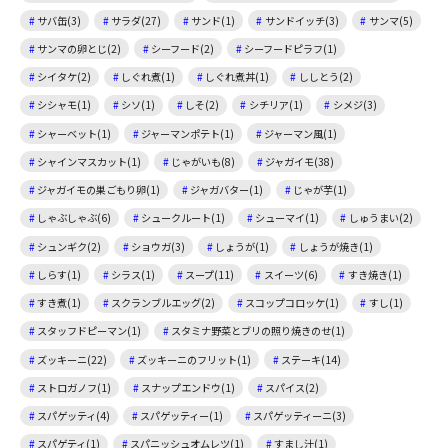
サバ缶(3)
サラダ(27)
サンド(1)
サンドイッチ(3)
サンマ(5)
サンマの卵とじ(2)
シーフード(2)
シーフードピラフ(1)
シイタケ(2)
しぐれ煮(1)
しぐれ煮丼(1)
ししとう(2)
シシャモ(1)
シソ(1)
しそ(2)
シチリア(1)
シメジ(3)
シャーベット(1)
ジャーマンポテト(1)
ジャーマン風(1)
シャインマスカット(1)
じゃがいも(8)
ジャガイモ(38)
ジャガイモの巣ごもり卵(1)
ジャガバター(1)
じゃが芋(1)
しゃぶしゃぶ(6)
シュークルート(1)
シューマイ(1)
しゅうまい(2)
シュンギク(2)
ショウガ(3)
しょうが(1)
しょうが焼き(1)
しらす(1)
シラス(1)
スープ(11)
スイーツ(6)
すき焼き(1)
すき煮(1)
スクランブルエッグ(2)
スコップコロッケ(1)
すし(1)
スタッフドピーマン(1)
スタミナ野菜とブリの照り焼きのせ(1)
ズッキーニ(22)
ズッキーニのフリット(1)
ステーキ(14)
ストロガノフ(1)
スナップエンドウ(1)
スパイス(2)
スパゲッティ(4)
スパゲッティー(1)
スパゲッティーニ(3)
スパゲティ(1)
スパニッシュオムレツ(1)
すまし汁(1)