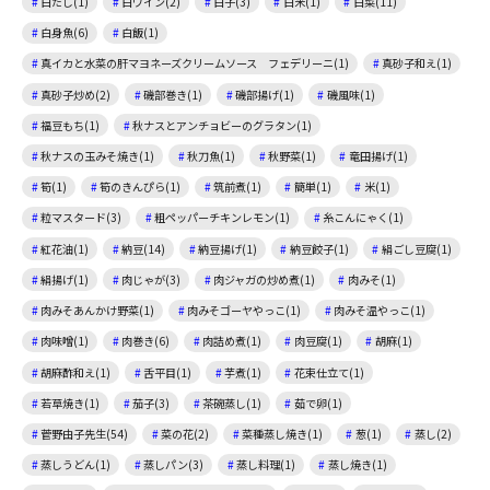
白だし(1)
白ワイン(2)
白子(3)
白米(1)
白菜(11)
白身魚(6)
白飯(1)
真イカと水菜の肝マヨネーズクリームソース フェデリーニ(1)
真砂子和え(1)
真砂子炒め(2)
磯部巻き(1)
磯部揚げ(1)
磯風味(1)
福豆もち(1)
秋ナスとアンチョビーのグラタン(1)
秋ナスの玉みそ焼き(1)
秋刀魚(1)
秋野菜(1)
竜田揚げ(1)
筍(1)
筍のきんぴら(1)
筑前煮(1)
簡単(1)
米(1)
粒マスタード(3)
粗ペッパーチキンレモン(1)
糸こんにゃく(1)
紅花油(1)
納豆(14)
納豆揚げ(1)
納豆餃子(1)
絹ごし豆腐(1)
絹揚げ(1)
肉じゃが(3)
肉ジャガの炒め煮(1)
肉みそ(1)
肉みそあんかけ野菜(1)
肉みそゴーヤやっこ(1)
肉みそ温やっこ(1)
肉味噌(1)
肉巻き(6)
肉詰め煮(1)
肉豆腐(1)
胡麻(1)
胡麻酢和え(1)
舌平目(1)
芋煮(1)
花束仕立て(1)
若草焼き(1)
茄子(3)
茶碗蒸し(1)
茹で卵(1)
菅野由子先生(54)
菜の花(2)
菜種蒸し焼き(1)
葱(1)
蒸し(2)
蒸しうどん(1)
蒸しパン(3)
蒸し料理(1)
蒸し焼き(1)