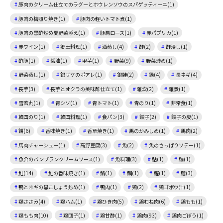
豚肉のクリーム仕立てのラグーとホウレンソウのスパゲッティーニ(1)
豚肉の梅照り焼き(1)
豚肉の軽いトマト煮(1)
豚肉の黒酢炒め夏野菜添え(1)
豚肩ロース(1)
赤パプリカ(1)
赤ワイン(1)
郷土料理(1)
酒蒸し(4)
酢(2)
酢浸し(1)
酢豚(1)
醤油(1)
里芋(1)
野菜(9)
野菜炒め(1)
野菜蒸し(1)
銀ザケのポアレ(1)
銀鮭(2)
鍋(4)
長ネギ(4)
長芋(3)
長芋とオクラの美味酢仕立て(1)
雑炊(2)
雑煮(1)
雪若丸(1)
青シソ(1)
青トマト(1)
青のり(1)
非常食(1)
韓国のり(1)
韓国料理(1)
食パン(3)
餃子(2)
餃子の皮(1)
餅(6)
香味焼き(1)
香草焼き(1)
馬のかみしめ(1)
馬肉(2)
馬肉チャーシュー(1)
高野豆腐(3)
魚(2)
魚のさっぱりソテー(1)
魚介のバンブランクリームソース(1)
魚料理(3)
鮎(1)
鮪(1)
鮭(14)
鮭の香味焼き(1)
鯖(1)
鯛(1)
鰹(1)
鱈(3)
鴨とネギの黒こしょう炒め(1)
鴨肉(1)
鶏(2)
鶏ゴボウ汁(1)
鶏ささみ(4)
鶏ハム(1)
鶏ひき肉(5)
鶏むね肉(6)
鶏もも(1)
鶏もも肉(10)
鶏団子(1)
鶏甘酢(1)
鶏肉(93)
鶏肉ごぼう(1)