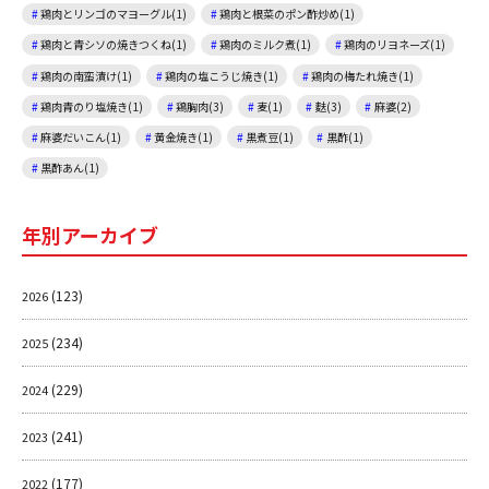
鶏肉とリンゴのマヨーグル(1)
鶏肉と根菜のポン酢炒め(1)
鶏肉と青シソの焼きつくね(1)
鶏肉のミルク煮(1)
鶏肉のリヨネーズ(1)
鶏肉の南蛮漬け(1)
鶏肉の塩こうじ焼き(1)
鶏肉の梅たれ焼き(1)
鶏肉青のり塩焼き(1)
鶏胸肉(3)
麦(1)
麩(3)
麻婆(2)
麻婆だいこん(1)
黄金焼き(1)
黒煮豆(1)
黒酢(1)
黒酢あん(1)
年別アーカイブ
(123)
2026
(234)
2025
(229)
2024
(241)
2023
(177)
2022