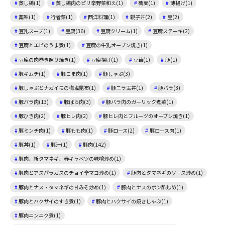
蒸し鶏(1)
蒸し鶏肉のピリ辛野菜和え(1)
蕎麦(1)
薄揚げ(1)
薬味(1)
行者菜(1)
西洋料理(1)
親子丼(2)
豆(2)
豆乳スープ(1)
豆腐(36)
豆腐クリーム(1)
豆腐ステーキ(2)
豆腐とエビのうま煮(1)
豆腐の牛乳オーブン焼き(1)
豆腐の肉巻き照り焼き(1)
豆腐揚げ(1)
豆苗(1)
豚(1)
豚キムチ(1)
豚こま肉(1)
豚しゃぶ(3)
豚しゃぶとナガイモの梅塩昆布(1)
豚ニラ玉丼(1)
豚バラ(3)
豚バラ肉(13)
豚ばら肉(3)
豚バラ肉のガーリック煮菜(1)
豚ひき肉(2)
豚ヒレ肉(2)
豚ヒレ肉とフルーツのオーブン焼き(1)
豚ミンチ肉(1)
豚もも肉(1)
豚ロース(2)
豚ロース肉(1)
豚丼(1)
豚汁(1)
豚肉(142)
豚肉、新タマネギ、春キャベツの味噌炒め(1)
豚肉とアスパラガスのチョイ辛マヨ炒め(1)
豚肉とタマネギのソース炒め(1)
豚肉とナス・タマネギの甘みそ炒め(1)
豚肉とナスのポン酢炒め(1)
豚肉とハクサイのすき煮(1)
豚肉とハクサイの焼きしゃぶ(1)
豚肉ニンニク煮(1)