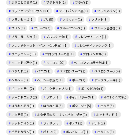
ふきのとうみそ(1)
プチトマト(1)
フライ(1)
フライパングリルサンド(1)
フライパンで２品(1)
フランスパン(1)
フランセーズ(1)
ブリ(5)
フリッター(1)
フリット(3)
プリン(1)
フルーツ(7)
フルーツソース(1)
フルーツ春巻き(1)
ブルールージュ(1)
ブルスケッタ(1)
フレンチトースト(1)
フレンチトースト（パン ペルデュ）(1)
フレンチドレッシング(1)
ブロッコリー(13)
ブロッコリーの茎(1)
プロバンサル(1)
ベークドポテト(1)
ベーコン(20)
ベーコンマヨ焼きそば(1)
ベジたれ(1)
ベニエ(1)
ペペロンチーニ(1)
ペペロンチーノ(4)
ヘルシー(1)
ヘルシーな焼肉(1)
ポーク(1)
ポークステーキ(1)
ポークソテー(2)
ポークディアブル(1)
ポークピカタ(1)
ポーチドエッグ(2)
ポアレ(1)
ボイルドポーク(1)
ホウレンソウ(6)
ほうれんそう(1)
ほうれん草(5)
ポタージュ(5)
ホタテ(5)
ホタテ貝(1)
ホタテ貝のガーリックバター焼き(1)
ホットサンド(1)
ホットチキン(1)
ポテサラ(3)
ポテチ(1)
ポテト(2)
ポテトサラダ(1)
ポトフ(2)
ボルドレーズ(1)
ホルモン(1)