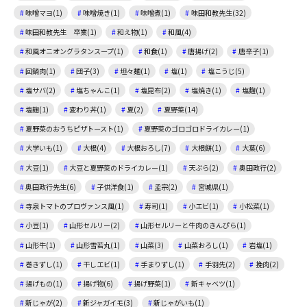
味噌マヨ(1)
味噌焼き(1)
味噌煮(1)
味田和教先生(32)
味田和教先生 卒業(1)
和え物(1)
和風(4)
和風オニオングラタンスープ(1)
和食(1)
唐揚げ(2)
唐辛子(1)
回鍋肉(1)
団子(3)
坦々麺(1)
塩(1)
塩こうじ(5)
塩サバ(2)
塩ちゃんこ(1)
塩昆布(2)
塩焼き(1)
塩麴(1)
塩麹(1)
変わり丼(1)
夏(2)
夏野菜(14)
夏野菜のおうちピザトースト(1)
夏野菜のゴロゴロドライカレー(1)
大学いも(1)
大根(4)
大根おろし(7)
大根餅(1)
大葉(6)
大豆(1)
大豆と夏野菜のドライカレー(1)
天ぷら(2)
奥田政行(2)
奥田政行先生(6)
子供洋食(1)
孟宗(2)
宮城県(1)
寺泉トマトのプロヴァンス風(1)
寿司(1)
小エビ(1)
小松菜(1)
小豆(1)
山形セルリー(2)
山形セルリーと牛肉のきんぴら(1)
山形牛(1)
山形雪若丸(1)
山菜(3)
山菜おろし(1)
岩塩(1)
巻きずし(1)
干しエビ(1)
手まりずし(1)
手羽先(2)
挽肉(2)
揚げもの(1)
揚げ物(6)
揚げ野菜(1)
新キャベツ(1)
新じゃが(2)
新ジャガイモ(3)
新じゃがいも(1)