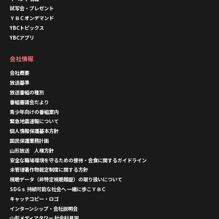
試写会・プレゼント
ＹＢＣオンデマンド
YBCトピックス
YBCアプリ
会社情報
会社概要
放送基準
放送番組の種別
番組審議会だより
青少年向けの番組案内
緊急地震速報について
個人情報保護基本方針
国民保護業務計画
山形放送 人権方針
安全な職場環境を守るための接待・会食に関するガイドライン
未管理著作物裁定制度に関する方針
視聴データ（非特定視聴履歴）の取り扱いについて
SDGｓ 持続可能な社会へ 一緒に歩こＹＢＣ
キャッチコピー・ロゴ
インターンシップ・会社説明会
山形メディアタワー 社会科見学