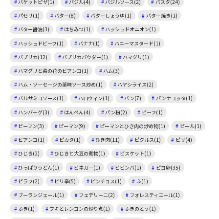
バケットピザ(1)
バジル(4)
バジルソース(2)
パスタ(24)
パセリ(1)
バター(8)
バターしょうゆ(1)
バター焼き(1)
バター醤油(3)
はちみつ(1)
ハッシュドオニオン(1)
ハッシュドビーフ(1)
バナナ(1)
ハニーマスタード(1)
パプリカ(12)
パプリカパウダー(1)
ハマグリ(1)
ハマグリと菜の花のビアンコ(1)
ハム(3)
ハム・ソーセージの薬味ソース炒め(1)
ハヤシライス(2)
バルサミコソース(1)
ハロウィン(1)
パン(7)
パンナコッタ(1)
ハンバーグ(3)
はんぺん(4)
パン粉(2)
ビーフ(1)
ビーフン(3)
ピーマン(9)
ピーマンとひき肉の炒め物(1)
ビール(1)
ビアンコ(1)
ピカタ(1)
ひき肉(11)
ピクルス(1)
ピザ(4)
ひじき(2)
ひじきと大豆の煮物(1)
ビスケット(1)
ひっぱりうどん(1)
ビネガー(1)
ビビンバ(1)
ピヨ卵(35)
ピラフ(2)
ピリ辛(5)
ピンチョス(1)
ふ(1)
ブーランジェール(1)
フェデリーニ(2)
フォレスティエール(1)
ふき(1)
フキとレンコンの炒り煮(1)
ふきのとう(1)