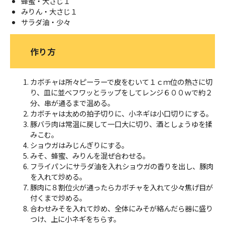
蜂蜜・大さじ１
みりん・大さじ１
サラダ油・少々
作り方
カボチャは所々ピーラーで皮をむいて１ｃｍ位の熱さに切
り、皿に並べフワッとラップをしてレンジ６００ｗで約２
分、串が通るまで温める。
カボチャは太めの拍子切りに、小ネギは小口切りにする。
豚バラ肉は常温に戻して一口大に切り、酒としょうゆを揉
みこむ。
ショウガはみじんぎりにする。
みそ、蜂蜜、みりんを混ぜ合わせる。
フライパンにサラダ油を入れショウガの香りを出し、豚肉
を入れて炒める。
豚肉に８割位火が通ったらカボチャを入れて少々焦げ目が
付くまで炒める。
合わせみそを入れて炒め、全体にみそが絡んだら器に盛り
つけ、上に小ネギをちらす。