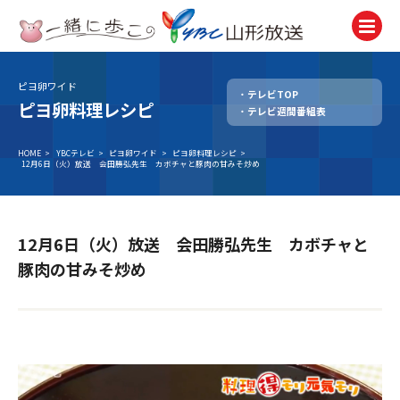
ピヨ卵ワイド
テレビTOP
テレビ
ピヨ卵料理レシピ
テレビ週間番組表
TV
ラジオ
HOME
>
YBCテレビ
>
ピヨ卵ワイド
>
ピヨ卵料理レシピ
>
12月6日（火）放送 会田勝弘先生 カボチャと豚肉の甘みそ炒め
Radio
ニュース
News
12月6日（火）放送 会田勝弘先生 カボチャと
アナウンサー
豚肉の甘みそ炒め
Announcer
イベント
Event
試写会・プレゼント
Present