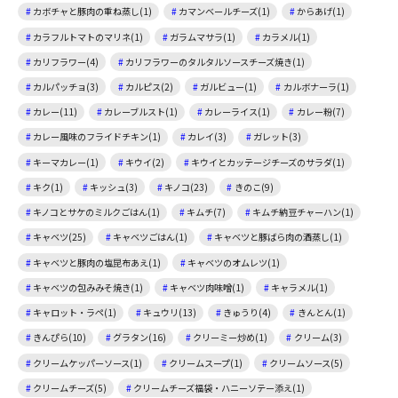
カボチャと豚肉の重ね蒸し(1)
カマンベールチーズ(1)
からあげ(1)
カラフルトマトのマリネ(1)
ガラムマサラ(1)
カラメル(1)
カリフラワー(4)
カリフラワーのタルタルソースチーズ焼き(1)
カルパッチョ(3)
カルピス(2)
ガルビュー(1)
カルボナーラ(1)
カレー(11)
カレーブルスト(1)
カレーライス(1)
カレー粉(7)
カレー風味のフライドチキン(1)
カレイ(3)
ガレット(3)
キーマカレー(1)
キウイ(2)
キウイとカッテージチーズのサラダ(1)
キク(1)
キッシュ(3)
キノコ(23)
きのこ(9)
キノコとサケのミルクごはん(1)
キムチ(7)
キムチ納豆チャーハン(1)
キャベツ(25)
キャベツごはん(1)
キャベツと豚ばら肉の酒蒸し(1)
キャベツと豚肉の塩昆布あえ(1)
キャベツのオムレツ(1)
キャベツの包みみそ焼き(1)
キャベツ肉味噌(1)
キャラメル(1)
キャロット・ラペ(1)
キュウリ(13)
きゅうり(4)
きんとん(1)
きんぴら(10)
グラタン(16)
クリーミー炒め(1)
クリーム(3)
クリームケッパーソース(1)
クリームスープ(1)
クリームソース(5)
クリームチーズ(5)
クリームチーズ福袋・ハニーソテー添え(1)