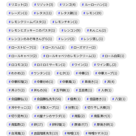
リエット(2)
リゾット(3)
リンゴ(4)
ルーローハン(1)
レーズン(1)
レタス(11)
レタス鍋(1)
レモン(19)
レモンクリームパスタ(1)
レモンチキン(1)
レモンとズッキーニのパスタ(1)
レンコン(9)
れんこん(2)
レンコンのみそ味きんぴら(1)
レンジ(2)
レンジ蒸し(1)
ローストビーフ(1)
ロースハム(1)
ローズマリー(2)
ロールキャベツ(2)
ロールキャベツのレモンクリーム(1)
ロール白菜(1)
ロコモコ(1)
ロミロミサーモン(1)
ワイン(1)
ワイン蒸し(2)
わかめ(2)
ワンタン(1)
七夕(1)
中華(2)
中華スープ(1)
中華料理(2)
中華炒め(1)
中華風(1)
串焼き(1)
丼(4)
丼ぶり(2)
丼もの(6)
五平餅(1)
五目煮(1)
人参(1)
会田勝弘(1)
会田勝弘先生(56)
佃煮(1)
信田巻き(1)
八宝(1)
冷ややっこ(1)
冷製スープ(1)
分葱(1)
切り干し大根(3)
切り昆布(1)
刈屋ナシのサラダ(1)
南蛮(2)
南蛮漬け(3)
南蛮酢(2)
卵(17)
卵料理(1)
厚揚げ(7)
厚焼き卵(1)
台湾風(1)
吉田理恵先生(13)
味噌(13)
味噌かす汁(1)