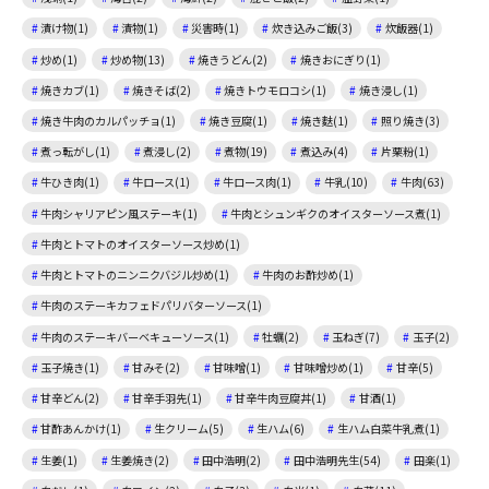
漬け物(1)
漬物(1)
災害時(1)
炊き込みご飯(3)
炊飯器(1)
炒め(1)
炒め物(13)
焼きうどん(2)
焼きおにぎり(1)
焼きカブ(1)
焼きそば(2)
焼きトウモロコシ(1)
焼き浸し(1)
焼き牛肉のカルパッチョ(1)
焼き豆腐(1)
焼き麩(1)
照り焼き(3)
煮っ転がし(1)
煮浸し(2)
煮物(19)
煮込み(4)
片栗粉(1)
牛ひき肉(1)
牛ロース(1)
牛ロース肉(1)
牛乳(10)
牛肉(63)
牛肉シャリアピン風ステーキ(1)
牛肉とシュンギクのオイスターソース煮(1)
牛肉とトマトのオイスターソース炒め(1)
牛肉とトマトのニンニクバジル炒め(1)
牛肉のお酢炒め(1)
牛肉のステーキカフェドパリバターソース(1)
牛肉のステーキバーベキューソース(1)
牡蠣(2)
玉ねぎ(7)
玉子(2)
玉子焼き(1)
甘みそ(2)
甘味噌(1)
甘味噌炒め(1)
甘辛(5)
甘辛どん(2)
甘辛手羽先(1)
甘辛牛肉豆腐丼(1)
甘酒(1)
甘酢あんかけ(1)
生クリーム(5)
生ハム(6)
生ハム白菜牛乳煮(1)
生姜(1)
生姜焼き(2)
田中浩明(2)
田中浩明先生(54)
田楽(1)