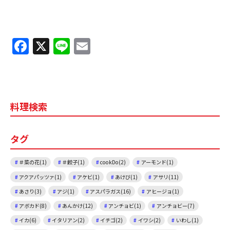
F
X
Li
E
a
n
m
c
e
ai
e
l
料理検索
b
o
タグ
o
k
＃菜の花(1)
＃餃子(1)
cookDo(2)
アーモンド(1)
アクアパッツァ(1)
アケビ(1)
あけび(1)
アサリ(11)
あさり(3)
アジ(1)
アスパラガス(16)
アヒージョ(1)
アボカド(8)
あんかけ(12)
アンチョビ(1)
アンチョビー(7)
イカ(6)
イタリアン(2)
イチゴ(2)
イワシ(2)
いわし(1)