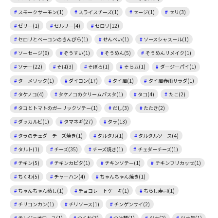
スモークサーモン(1)
スライスチーズ(1)
セージ(1)
セリ(3)
ゼリー(1)
セルリー(4)
セロリ(12)
セロリとベーコンのきんぴら(1)
せんべい(1)
ソースシャスール(1)
ソーセージ(6)
ぞうすい(1)
そうめん(5)
そうめんリメイク(1)
ソテー(22)
そば(3)
そぼろ(1)
そら豆(1)
ダージーパイ(1)
ターメリック(1)
ダイコン(17)
タイ風(1)
タイ風春雨サラダ(1)
タケノコ(4)
タケノコのクリームパスタ(1)
タコ(4)
たこ(2)
タコとトマトのガーリックソテー(1)
だし(3)
たたき(2)
ダッカルビ(1)
タマネギ(27)
タラ(13)
タラのチェダーチーズ焼き(1)
タルタル(1)
タルタルソース(4)
タルト(1)
チーズ(35)
チーズ焼き(1)
チェダーチーズ(1)
チキン(5)
チキンカピタ(1)
チキンソテー(1)
チキンフリカッセ(1)
ちくわ(5)
チャーハン(4)
ちゃんちゃん焼き(1)
ちゃんちゃん蒸し(1)
チョコレートケーキ(1)
ちらし寿司(1)
チリコンカン(1)
チリソース(1)
チンゲンサイ(2)
チンジャオロース(1)
つくね(3)
つけ麺(1)
ツナ(2)
ツナ缶(1)