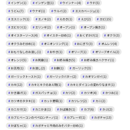
インゲン(1)
インゲン豆(1)
ウインナー(4)
ウド(5)
うどん(7)
ウナギ(1)
ウルイ(2)
エスカベージュ(1)
エスニック(1)
エノキ(2)
えのき(1)
えび(2)
エビ(15)
エビカツ(1)
エリンギ(2)
オーブン(1)
オーブン焼き(1)
オイスターソース(4)
オイスター炒め(1)
おくずかけ(1)
オクラ(3)
オクラみそ炒め(1)
オニオンリング(1)
おにぎり(3)
オムレツ(4)
おもてなしのお浸し(1)
おやき(1)
オリーブ(1)
オリーブオイル(2)
オレンジ(5)
お刺身(1)
お好み焼き(5)
お好み焼きハクサイ(1)
お正月(1)
お浸し(2)
お餅(1)
ガーリック(3)
ガーリックトースト(1)
ガーリックバター(2)
カオマンガイ(1)
カキ(12)
カキとキクのあえ物(1)
カキとダイコンの変わりなます(1)
かき揚げ(1)
ガスパッチョ(1)
カツ(2)
カツオ(4)
かつお(1)
カツオのタタキ(1)
カット野菜(1)
カツレツ(2)
カニ(2)
カニカマ(1)
カニかま(1)
かば焼き(1)
カブ(6)
かぶ(2)
カブとベーコンのペペロンチーノ(1)
カプレーゼ(1)
カボチャ(13)
かぼちゃ(1)
カボチャと牛肉のみそバター炒め(1)