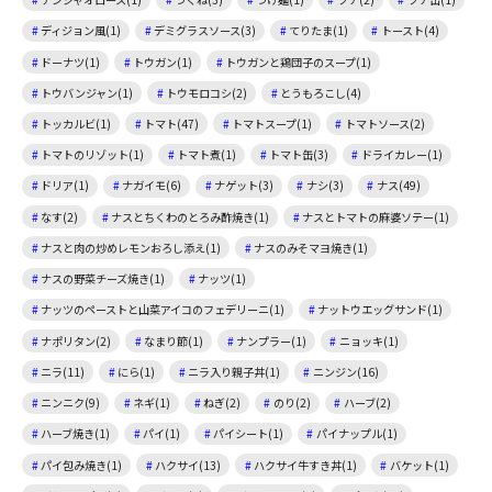
ディジョン風(1)
デミグラスソース(3)
てりたま(1)
トースト(4)
ドーナツ(1)
トウガン(1)
トウガンと鶏団子のスープ(1)
トウバンジャン(1)
トウモロコシ(2)
とうもろこし(4)
トッカルビ(1)
トマト(47)
トマトスープ(1)
トマトソース(2)
トマトのリゾット(1)
トマト煮(1)
トマト缶(3)
ドライカレー(1)
ドリア(1)
ナガイモ(6)
ナゲット(3)
ナシ(3)
ナス(49)
なす(2)
ナスとちくわのとろみ酢焼き(1)
ナスとトマトの麻婆ソテー(1)
ナスと肉の炒めレモンおろし添え(1)
ナスのみそマヨ焼き(1)
ナスの野菜チーズ焼き(1)
ナッツ(1)
ナッツのペーストと山菜アイコのフェデリーニ(1)
ナットウエッグサンド(1)
ナポリタン(2)
なまり節(1)
ナンプラー(1)
ニョッキ(1)
ニラ(11)
にら(1)
ニラ入り親子丼(1)
ニンジン(16)
ニンニク(9)
ネギ(1)
ねぎ(2)
のり(2)
ハーブ(2)
ハーブ焼き(1)
パイ(1)
パイシート(1)
パイナップル(1)
パイ包み焼き(1)
ハクサイ(13)
ハクサイ牛すき丼(1)
バケット(1)