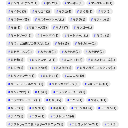
ボンゴレビアンコ(1)
ポン酢(4)
マーボー(1)
マーマレード(1)
マイタケ(3)
マカロニ(2)
マグロ(4)
まぐろ(1)
マス(1)
マスタード(5)
マスタードソース(1)
マダラ(1)
マフィン(1)
マヨ(1)
マヨネーズ(8)
マリネ(7)
マンゴー(1)
ミートソース(3)
ミートパイ(1)
ミートボール(1)
ミズナ(1)
ミズナと油揚げの煮びたし(1)
みそ(15)
みそカレー(1)
みそラーメン(1)
みぞれ煮(1)
みそ炒め(2)
みそ焼き(2)
みそ煮(1)
ミックスチーズ(1)
ミニトマト(2)
ミネストローネ(1)
ミモザ(1)
ミョウガ(6)
みょうが(1)
ミラノ風ビーフカツレツ(1)
ミルファンティ(1)
ミロトン(1)
ムニエル(10)
メーテルドテルバター(1)
メキシカンピラフ(1)
メキシコ料理(1)
メンチカツ(1)
もち(1)
モッツアレラチーズ(1)
モッツァレラチーズ(1)
もやし(5)
モヤシ(1)
やきそば(1)
やっこ(1)
ゆかり(1)
ゆき菜(1)
ヨーグルト(4)
ラーメン(1)
ライス(1)
ラグー(1)
ラタトゥイユ(4)
ラタトゥイユで食べるポーチドエッグ(1)
ラビゴットソース(1)
ラペ(1)