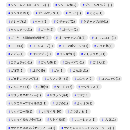
クリームマヨネーズソース(1)
クリーム煮(5)
グリーンペッパー(1)
クリスマス(1)
グリルサラダ(1)
クルミ(1)
くるみ(1)
クレープ(1)
ケーキ(3)
ケチャップ(2)
ケチャップ炒め(1)
ケッカソース(1)
ゴーヤ(2)
ゴーヤー(2)
ゴーヤーと豚肉の味噌炒め(1)
ゴーヤチャンプル(1)
コールスロー(1)
コーン(3)
コーンスープ(1)
コーンポタージュ(1)
こうじ鍋(1)
こごみ(1)
コシアブラ(3)
コショウ(1)
こしょうめし(1)
コチュジャン(1)
ごった煮(1)
コッペパン(1)
ごはん(2)
ごぼう(2)
ゴボウ(9)
ごま(3)
ごまだれ(1)
ごまドレッシング(1)
コリアンダー(1)
コンソメ(2)
コンニャク(1)
こんにゃく(1)
ご飯(4)
サーモン(6)
サクラマス(1)
サクラマスのソテー(1)
サクランボ(4)
サケ(16)
サケのハーブオイル焼き(1)
ささみ(1)
さっぱり(1)
サッポロ一番(1)
サツマイモ(10)
さつまいも(1)
サツマイモのサラダ(1)
サトイモ(8)
サニーレタス(1)
サバ(11)
サバとナスのスパゲッティーニ(1)
サバのムニエルレモンバターソース(1)