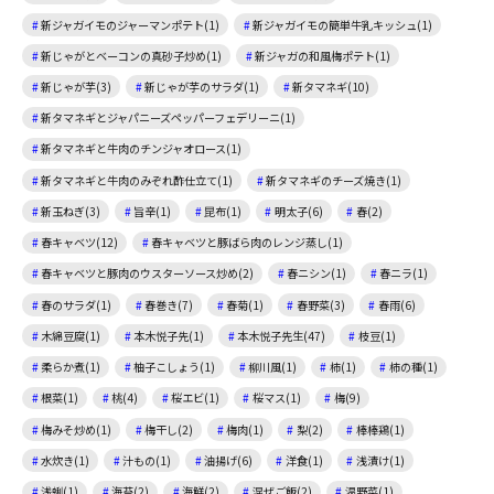
新ジャガイモのジャーマンポテト(1)
新ジャガイモの簡単牛乳キッシュ(1)
新じゃがとベーコンの真砂子炒め(1)
新ジャガの和風梅ポテト(1)
新じゃが芋(3)
新じゃが芋のサラダ(1)
新タマネギ(10)
新タマネギとジャパニーズペッパーフェデリーニ(1)
新タマネギと牛肉のチンジャオロース(1)
新タマネギと牛肉のみぞれ酢仕立て(1)
新タマネギのチーズ焼き(1)
新玉ねぎ(3)
旨辛(1)
昆布(1)
明太子(6)
春(2)
春キャベツ(12)
春キャベツと豚ばら肉のレンジ蒸し(1)
春キャベツと豚肉のウスターソース炒め(2)
春ニシン(1)
春ニラ(1)
春のサラダ(1)
春巻き(7)
春菊(1)
春野菜(3)
春雨(6)
木綿豆腐(1)
本木悦子先(1)
本木悦子先生(47)
枝豆(1)
柔らか煮(1)
柚子こしょう(1)
柳川風(1)
柿(1)
柿の種(1)
根菜(1)
桃(4)
桜エビ(1)
桜マス(1)
梅(9)
梅みそ炒め(1)
梅干し(2)
梅肉(1)
梨(2)
棒棒鶏(1)
水炊き(1)
汁もの(1)
油揚げ(6)
洋食(1)
浅漬け(1)
浅蜊(1)
海苔(2)
海鮮(2)
混ぜご飯(2)
温野菜(1)