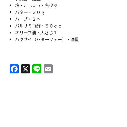
塩・こしょう・各少々
バター・２０ｇ
ハーブ・２本
バルサミコ酢・８０ｃｃ
オリーブ油・大さじ１
ハクサイ（バターソテー）・適量
F
X
Li
E
a
n
m
c
e
ai
e
l
b
o
o