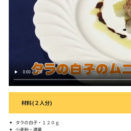
材料(２人分)
タラの白子・１２０ｇ
小麦粉・適量