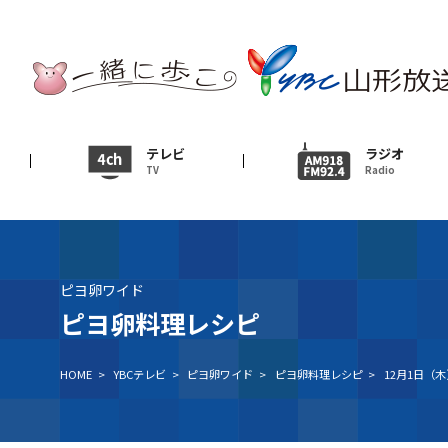
テレビ
TV
ニュース
テレビ
ラジオ
TV
Radio
News
イベント
Event
ピヨ卵ワイド
ＹＢＣオンデマンド
ピヨ卵料理レシピ
HOME
>
YBCテレビ
>
ピヨ卵ワイド
>
ピヨ卵料理レシピ
>
12月1日（