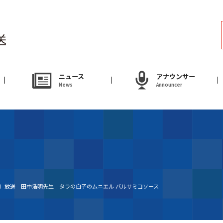
ラジオ
Radio
アナウンサー
ニュース
アナウンサー
News
Announcer
Announcer
試写会・プレゼ
Present
やまがた情熱市場
木）放送 田中浩明先生 タラの白子のムニエル バルサミコソース