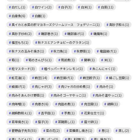
白だし(1)
白ワイン(2)
白子(3)
白米(1)
白菜(11)
白身魚(6)
白飯(1)
真イカと水菜の肝マヨネーズクリームソース フェデリーニ(1)
真砂子和え(1)
真砂子炒め(2)
磯部巻き(1)
磯部揚げ(1)
磯風味(1)
福豆もち(1)
秋ナスとアンチョビーのグラタン(1)
秋ナスの玉みそ焼き(1)
秋刀魚(1)
秋野菜(1)
竜田揚げ(1)
筍(1)
筍のきんぴら(1)
筑前煮(1)
簡単(1)
米(1)
粒マスタード(3)
粗ペッパーチキンレモン(1)
糸こんにゃく(1)
紅花油(1)
納豆(14)
納豆揚げ(1)
納豆餃子(1)
絹ごし豆腐(1)
絹揚げ(1)
肉じゃが(3)
肉ジャガの炒め煮(1)
肉みそ(1)
肉みそあんかけ野菜(1)
肉みそゴーヤやっこ(1)
肉みそ温やっこ(1)
肉味噌(1)
肉巻き(6)
肉詰め煮(1)
肉豆腐(1)
胡麻(1)
胡麻酢和え(1)
舌平目(1)
芋煮(1)
花束仕立て(1)
若草焼き(1)
茄子(3)
茶碗蒸し(1)
茹で卵(1)
菅野由子先生(55)
菜の花(2)
菜種蒸し焼き(1)
葱(1)
蒸し(2)
蒸しうどん(1)
蒸しパン(3)
蒸し料理(1)
蒸し焼き(1)