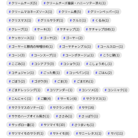
クリームチーズ(5)
クリームチーズ福袋・ハニーソテー添え(1)
クリームマヨネーズソース(1)
クリーム煮(5)
グリーンペッパー(1)
クリスマス(1)
グリルサラダ(1)
クルミ(1)
くるみ(1)
クレープ(1)
ケーキ(3)
ケチャップ(2)
ケチャップ炒め(1)
ケッカソース(1)
ゴーヤ(2)
ゴーヤー(2)
ゴーヤーと豚肉の味噌炒め(1)
ゴーヤチャンプル(1)
コールスロー(1)
コーン(3)
コーンスープ(1)
コーンポタージュ(1)
こうじ鍋(1)
こごみ(1)
コシアブラ(3)
コショウ(1)
こしょうめし(1)
コチュジャン(1)
ごった煮(1)
コッペパン(1)
ごはん(2)
ごぼう(2)
ゴボウ(9)
ごま(3)
ごまだれ(1)
ごまドレッシング(1)
コリアンダー(1)
コンソメ(2)
コンニャク(1)
こんにゃく(1)
ご飯(4)
サーモン(6)
サクラマス(1)
サクラマスのソテー(1)
サクランボ(4)
サケ(16)
サケのハーブオイル焼き(1)
ささみ(1)
さっぱり(1)
サッポロ一番(1)
サツマイモ(10)
さつまいも(1)
サツマイモのサラダ(1)
サトイモ(8)
サニーレタス(1)
サバ(11)