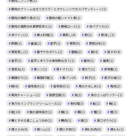
豚肉ニンニク煮(1)
豚肉のクリーム仕立てのラグーとホウレンソウのスパゲッティーニ(1)
豚肉の梅照り焼き(1)
豚肉の軽いトマト煮(1)
豚肉の黒酢炒め夏野菜添え(1)
豚肩ロース(1)
赤パプリカ(1)
赤ワイン(1)
郷土料理(1)
酒蒸し(4)
酢(2)
酢浸し(1)
酢豚(1)
醤油(1)
里芋(1)
野菜(9)
野菜炒め(1)
野菜蒸し(1)
銀ザケのポアレ(1)
銀鮭(2)
鍋(4)
長ネギ(4)
長芋(3)
長芋とオクラの美味酢仕立て(1)
雑炊(2)
雑煮(1)
雪若丸(1)
青シソ(1)
青トマト(1)
青のり(1)
非常食(1)
韓国のり(1)
韓国料理(1)
食パン(4)
餃子(2)
餃子の皮(1)
餅(6)
香味焼き(1)
香草焼き(1)
馬のかみしめ(1)
馬肉(2)
馬肉チャーシュー(1)
高野豆腐(3)
魚(2)
魚のさっぱりソテー(1)
魚介のバンブランクリームソース(1)
魚料理(3)
鮎(1)
鮪(1)
鮭(14)
鮭の香味焼き(1)
鯖(1)
鯛(1)
鰹(1)
鱈(3)
鴨とネギの黒こしょう炒め(1)
鴨肉(1)
鶏(2)
鶏ゴボウ汁(1)
鶏ささみ(4)
鶏ハム(1)
鶏ひき肉(5)
鶏むね肉(6)
鶏もも(1)