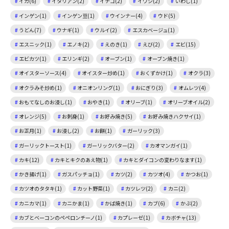
イカ(6)
イタリアン(2)
イチゴ(2)
イワシ(2)
いわし(1)
インゲン(1)
インゲン豆(1)
ウインナー(4)
ウド(5)
うどん(7)
ウナギ(1)
ウルイ(2)
エスカベージュ(1)
エスニック(1)
エノキ(2)
えのき(1)
えび(2)
エビ(15)
エビカツ(1)
エリンギ(2)
オーブン(1)
オーブン焼き(1)
オイスターソース(4)
オイスター炒め(1)
おくずかけ(1)
オクラ(3)
オクラみそ炒め(1)
オニオンリング(1)
おにぎり(3)
オムレツ(4)
おもてなしのお浸し(1)
おやき(1)
オリーブ(1)
オリーブオイル(2)
オレンジ(5)
お刺身(1)
お好み焼き(5)
お好み焼きハクサイ(1)
お正月(1)
お浸し(2)
お餅(1)
ガーリック(3)
ガーリックトースト(1)
ガーリックバター(2)
カオマンガイ(1)
カキ(12)
カキとキクのあえ物(1)
カキとダイコンの変わりなます(1)
かき揚げ(1)
ガスパッチョ(1)
カツ(2)
カツオ(4)
かつお(1)
カツオのタタキ(1)
カット野菜(1)
カツレツ(2)
カニ(2)
カニカマ(1)
カニかま(1)
かば焼き(1)
カブ(6)
かぶ(2)
カブとベーコンのペペロンチーノ(1)
カプレーゼ(1)
カボチャ(13)