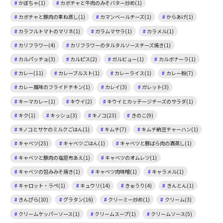
かぼちゃ(1)
カボチャと牛肉のみそバター炒め(1)
カボチャと豚肉の重ね蒸し(1)
カマンベールチーズ(1)
からあげ(1)
カラフルトマトのマリネ(1)
ガラムマサラ(1)
カラメル(1)
カリフラワー(4)
カリフラワーのタルタルソースチーズ焼き(1)
カルパッチョ(3)
カルピス(2)
ガルビュー(1)
カルボナーラ(1)
カレー(11)
カレーブルスト(1)
カレーライス(1)
カレー粉(7)
カレー風味のフライドチキン(1)
カレイ(3)
ガレット(3)
キーマカレー(1)
キウイ(2)
キウイとカッテージチーズのサラダ(1)
キク(1)
キッシュ(3)
キノコ(23)
きのこ(9)
キノコとサケのミルクごはん(1)
キムチ(7)
キムチ納豆チャーハン(1)
キャベツ(25)
キャベツごはん(1)
キャベツと豚ばら肉の酒蒸し(1)
キャベツと豚肉の塩昆布あえ(1)
キャベツのオムレツ(1)
キャベツの包みみそ焼き(1)
キャベツ肉味噌(1)
キャラメル(1)
キャロット・ラペ(1)
キュウリ(14)
きゅうり(4)
きんとん(1)
きんぴら(10)
グラタン(16)
クリーミー炒め(1)
クリーム(3)
クリームケッパーソース(1)
クリームスープ(1)
クリームソース(5)