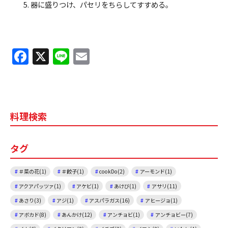
器に盛りつけ、パセリをちらしてすすめる。
F
X
Li
E
a
n
m
c
e
ai
e
l
料理検索
b
o
タグ
o
k
＃菜の花(1)
＃餃子(1)
cookDo(2)
アーモンド(1)
アクアパッツァ(1)
アケビ(1)
あけび(1)
アサリ(11)
あさり(3)
アジ(1)
アスパラガス(16)
アヒージョ(1)
アボカド(8)
あんかけ(12)
アンチョビ(1)
アンチョビー(7)