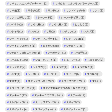
サバとナスのスパゲッティーニ(1)
サバのムニエルレモンバターソース(1)
サバ缶(3)
サラダ(27)
サンド(1)
サンドイッチ(4)
サンマ(5)
サンマの卵とじ(2)
シーフード(2)
シーフードピラフ(1)
シイタケ(2)
しぐれ煮(1)
しぐれ煮丼(1)
ししとう(2)
シシャモ(1)
シソ(1)
しそ(2)
シチリア(1)
シメジ(3)
シャーベット(1)
ジャーマンポテト(1)
ジャーマン風(1)
シャインマスカット(1)
じゃがいも(8)
ジャガイモ(38)
ジャガイモの巣ごもり卵(1)
ジャガバター(1)
じゃが芋(1)
しゃぶしゃぶ(6)
シュークルート(1)
シューマイ(1)
しゅうまい(2)
シュンギク(2)
ショウガ(3)
しょうが(1)
しょうが焼き(1)
しらす(1)
シラス(1)
スープ(11)
スイーツ(6)
すき焼き(1)
すき煮(1)
スクランブルエッグ(2)
スコップコロッケ(1)
すし(1)
スタッフドピーマン(1)
スタミナ野菜とブリの照り焼きのせ(1)
ズッキーニ(22)
ズッキーニのフリット(1)
ステーキ(14)
ストロガノフ(1)
スナップエンドウ(1)
スパイス(2)
スパゲッティ(4)
スパゲッティー(1)
スパゲッティーニ(3)