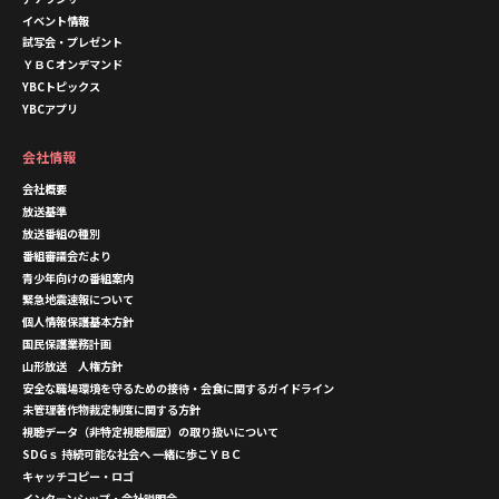
イベント情報
試写会・プレゼント
ＹＢＣオンデマンド
YBCトピックス
YBCアプリ
会社情報
会社概要
放送基準
放送番組の種別
番組審議会だより
青少年向けの番組案内
緊急地震速報について
個人情報保護基本方針
国民保護業務計画
山形放送 人権方針
安全な職場環境を守るための接待・会食に関するガイドライン
未管理著作物裁定制度に関する方針
視聴データ（非特定視聴履歴）の取り扱いについて
SDGｓ 持続可能な社会へ 一緒に歩こＹＢＣ
キャッチコピー・ロゴ
インターンシップ・会社説明会