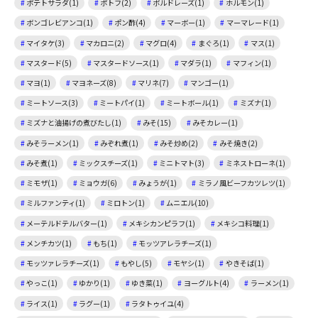
ポテトサラダ(1)
ポトフ(2)
ボルドレーズ(1)
ホルモン(1)
ボンゴレビアンコ(1)
ポン酢(4)
マーボー(1)
マーマレード(1)
マイタケ(3)
マカロニ(2)
マグロ(4)
まぐろ(1)
マス(1)
マスタード(5)
マスタードソース(1)
マダラ(1)
マフィン(1)
マヨ(1)
マヨネーズ(8)
マリネ(7)
マンゴー(1)
ミートソース(3)
ミートパイ(1)
ミートボール(1)
ミズナ(1)
ミズナと油揚げの煮びたし(1)
みそ(15)
みそカレー(1)
みそラーメン(1)
みぞれ煮(1)
みそ炒め(2)
みそ焼き(2)
みそ煮(1)
ミックスチーズ(1)
ミニトマト(3)
ミネストローネ(1)
ミモザ(1)
ミョウガ(6)
みょうが(1)
ミラノ風ビーフカツレツ(1)
ミルファンティ(1)
ミロトン(1)
ムニエル(10)
メーテルドテルバター(1)
メキシカンピラフ(1)
メキシコ料理(1)
メンチカツ(1)
もち(1)
モッツアレラチーズ(1)
モッツァレラチーズ(1)
もやし(5)
モヤシ(1)
やきそば(1)
やっこ(1)
ゆかり(1)
ゆき菜(1)
ヨーグルト(4)
ラーメン(1)
ライス(1)
ラグー(1)
ラタトゥイユ(4)