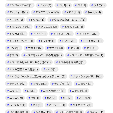
チンジャオロース(1)
つくね(3)
つけ麺(1)
ツナ(2)
ツナ缶(1)
ディジョン風(1)
デミグラスソース(3)
てりたま(1)
トースト(4)
ドーナツ(1)
トウガン(1)
トウガンと鶏団子のスープ(1)
トウバンジャン(1)
トウモロコシ(2)
とうもろこし(4)
トッカルビ(1)
トマト(47)
トマトスープ(1)
トマトソース(2)
トマトのリゾット(1)
トマト煮(1)
トマト缶(3)
ドライカレー(1)
ドリア(1)
ナガイモ(6)
ナゲット(3)
ナシ(3)
ナス(49)
なす(2)
ナスとちくわのとろみ酢焼き(1)
ナスとトマトの麻婆ソテー(1)
ナスと肉の炒めレモンおろし添え(1)
ナスのみそマヨ焼き(1)
ナスの野菜チーズ焼き(1)
ナッツ(1)
ナッツのペーストと山菜アイコのフェデリーニ(1)
ナットウエッグサンド(1)
ナポリタン(2)
なまり節(1)
ナンプラー(1)
ニョッキ(1)
ニラ(11)
にら(1)
ニラ入り親子丼(1)
ニンジン(16)
ニンニク(9)
ネギ(1)
ねぎ(2)
のり(2)
ハーブ(2)
ハーブ焼き(1)
パイ(1)
パイシート(1)
パイナップル(1)
パイ包み焼き(1)
ハクサイ(13)
ハクサイ牛すき丼(1)
バケット(1)