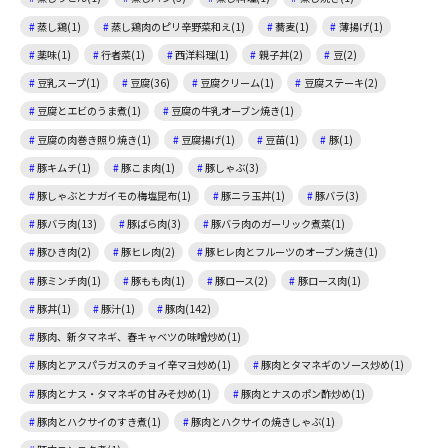
蒸し鶏(1)
蒸し鶏肉のピリ辛野菜和え(1)
蕎麦(1)
薄揚げ(1)
薬味(1)
行者菜(1)
西洋料理(1)
親子丼(2)
豆(2)
豆乳スープ(1)
豆腐(36)
豆腐クリーム(1)
豆腐ステーキ(2)
豆腐とエビのうま煮(1)
豆腐の牛乳オーブン焼き(1)
豆腐の肉巻き照り焼き(1)
豆腐揚げ(1)
豆苗(1)
豚(1)
豚キムチ(1)
豚こま肉(1)
豚しゃぶ(3)
豚しゃぶとナガイモの梅塩昆布(1)
豚ニラ玉丼(1)
豚バラ(3)
豚バラ肉(13)
豚ばら肉(3)
豚バラ肉のガーリック煮菜(1)
豚ひき肉(2)
豚ヒレ肉(2)
豚ヒレ肉とフルーツのオーブン焼き(1)
豚ミンチ肉(1)
豚もも肉(1)
豚ロース(2)
豚ロース肉(1)
豚丼(1)
豚汁(1)
豚肉(142)
豚肉、新タマネギ、春キャベツの味噌炒め(1)
豚肉とアスパラガスのチョイ辛マヨ炒め(1)
豚肉とタマネギのソース炒め(1)
豚肉とナス・タマネギの甘みそ炒め(1)
豚肉とナスのポン酢炒め(1)
豚肉とハクサイのすき煮(1)
豚肉とハクサイの焼きしゃぶ(1)