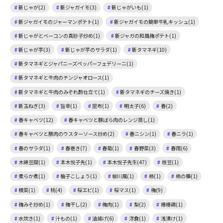
新じゃが(2)
新ジャガイモ(3)
新じゃがいも(1)
新ジャガイモのジャーマンポテト(1)
新ジャガイモの簡単牛乳キッシュ(1)
新じゃがとベーコンの真砂子炒め(1)
新ジャガの和風梅ポテト(1)
新じゃが芋(3)
新じゃが芋のサラダ(1)
新タマネギ(10)
新タマネギとジャパニーズペッパーフェデリーニ(1)
新タマネギと牛肉のチンジャオロース(1)
新タマネギと牛肉のみぞれ酢仕立て(1)
新タマネギのチーズ焼き(1)
新玉ねぎ(3)
旨辛(1)
昆布(1)
明太子(6)
春(2)
春キャベツ(12)
春キャベツと豚ばら肉のレンジ蒸し(1)
春キャベツと豚肉のウスターソース炒め(2)
春ニシン(1)
春ニラ(1)
春のサラダ(1)
春巻き(7)
春菊(1)
春野菜(3)
春雨(6)
木綿豆腐(1)
本木悦子先(1)
本木悦子先生(47)
枝豆(1)
柔らか煮(1)
柚子こしょう(1)
柳川風(1)
柿(1)
柿の種(1)
根菜(1)
桃(4)
桜エビ(1)
桜マス(1)
梅(9)
梅みそ炒め(1)
梅干し(2)
梅肉(1)
梨(2)
棒棒鶏(1)
水炊き(1)
汁もの(1)
油揚げ(6)
洋食(1)
浅漬け(1)