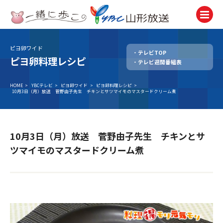
ピヨ卵ワイド
テレビTOP
テレビ
ピヨ卵料理レシピ
テレビ週間番組表
TV
ラジオ
HOME
>
YBCテレビ
>
ピヨ卵ワイド
>
ピヨ卵料理レシピ
>
10月3日（月）放送 菅野由子先生 チキンとサツマイモのマスタードクリーム煮
Radio
ニュース
News
10月3日（月）放送 菅野由子先生 チキンとサ
アナウンサー
ツマイモのマスタードクリーム煮
Announcer
イベント
Event
試写会・プレゼント
Present