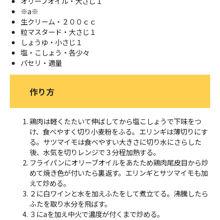
オリーブオイル・大さじ１
※a※
生クリーム・２００ｃｃ
粒マスタード・大さじ１
しょうゆ・小さじ１
塩・こしょう・各少々
パセリ・適量
作り方
鶏肉は軽くたたいて伸ばしてから塩こしょうで下味をつ
け、食べやすく切り小麦粉をふる。エリンギは薄切りにす
る。サツマイモは食べやすい大きさに切り水にさらした
後、水気を切りレンジで３分程加熱する。
フライパンにオリーブオイルをあたため鶏肉尾皮目から炒
めて焼き色が付いたら裏返す。エリンギとサツマイモも加
えて炒める。
２に白ワインと水を加えふたをして煮立てる。沸騰したら
ふたを取り水分を飛ばす。
３にaを加え中火で濃度が付くまで炒める。