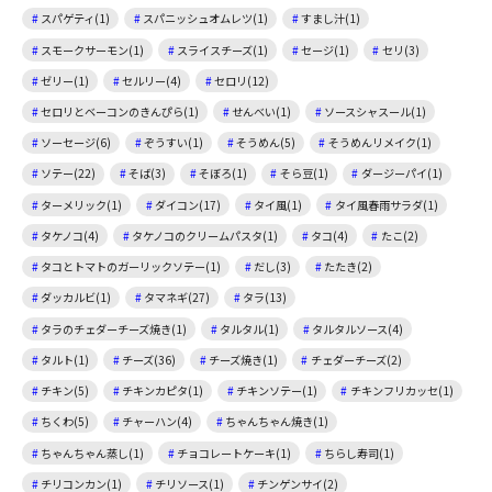
スパゲティ(1)
スパニッシュオムレツ(1)
すまし汁(1)
スモークサーモン(1)
スライスチーズ(1)
セージ(1)
セリ(3)
ゼリー(1)
セルリー(4)
セロリ(12)
セロリとベーコンのきんぴら(1)
せんべい(1)
ソースシャスール(1)
ソーセージ(6)
ぞうすい(1)
そうめん(5)
そうめんリメイク(1)
ソテー(22)
そば(3)
そぼろ(1)
そら豆(1)
ダージーパイ(1)
ターメリック(1)
ダイコン(17)
タイ風(1)
タイ風春雨サラダ(1)
タケノコ(4)
タケノコのクリームパスタ(1)
タコ(4)
たこ(2)
タコとトマトのガーリックソテー(1)
だし(3)
たたき(2)
ダッカルビ(1)
タマネギ(27)
タラ(13)
タラのチェダーチーズ焼き(1)
タルタル(1)
タルタルソース(4)
タルト(1)
チーズ(36)
チーズ焼き(1)
チェダーチーズ(2)
チキン(5)
チキンカピタ(1)
チキンソテー(1)
チキンフリカッセ(1)
ちくわ(5)
チャーハン(4)
ちゃんちゃん焼き(1)
ちゃんちゃん蒸し(1)
チョコレートケーキ(1)
ちらし寿司(1)
チリコンカン(1)
チリソース(1)
チンゲンサイ(2)