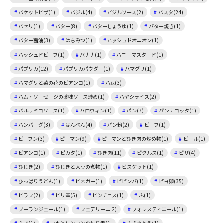
バケットピザ(1)
バジル(4)
バジルソース(2)
パスタ(24)
パセリ(1)
バター(8)
バターしょうゆ(1)
バター焼き(1)
バター醤油(3)
はちみつ(1)
ハッシュドオニオン(1)
ハッシュドビーフ(1)
バナナ(1)
ハニーマスタード(1)
パプリカ(12)
パプリカパウダー(1)
ハマグリ(1)
ハマグリと菜の花のビアンコ(1)
ハム(3)
ハム・ソーセージの薬味ソース炒め(1)
ハヤシライス(2)
バルサミコソース(1)
ハロウィン(1)
パン(7)
パンナコッタ(1)
ハンバーグ(3)
はんぺん(4)
パン粉(2)
ビーフ(1)
ビーフン(3)
ピーマン(9)
ピーマンとひき肉の炒め物(1)
ビール(1)
ビアンコ(1)
ピカタ(1)
ひき肉(11)
ピクルス(1)
ピザ(4)
ひじき(2)
ひじきと大豆の煮物(1)
ビスケット(1)
ひっぱりうどん(1)
ビネガー(1)
ビビンバ(1)
ピヨ卵(35)
ピラフ(2)
ピリ辛(5)
ピンチョス(1)
ふ(1)
ブーランジェール(1)
フェデリーニ(2)
フォレスティエール(1)
ふき(1)
フキとレンコンの炒り煮(1)
ふきのとう(1)