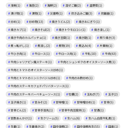
浅蜊(1)
海苔(2)
海鮮(2)
混ぜご飯(2)
温野菜(1)
漬け物(1)
漬物(1)
災害時(1)
炊き込みご飯(3)
炊飯器(1)
炒め(1)
炒め物(13)
焼きうどん(2)
焼きおにぎり(1)
焼きカブ(1)
焼きそば(2)
焼きトウモロコシ(1)
焼き浸し(1)
焼き牛肉のカルパッチョ(1)
焼き豆腐(1)
焼き麩(1)
照り焼き(3)
煮っ転がし(1)
煮浸し(2)
煮物(19)
煮込み(4)
片栗粉(1)
牛ひき肉(1)
牛ロース(1)
牛ロース肉(1)
牛乳(10)
牛肉(63)
牛肉シャリアピン風ステーキ(1)
牛肉とシュンギクのオイスターソース煮(1)
牛肉とトマトのオイスターソース炒め(1)
牛肉とトマトのニンニクバジル炒め(1)
牛肉のお酢炒め(1)
牛肉のステーキカフェドパリバターソース(1)
牛肉のステーキバーベキューソース(1)
牡蠣(2)
玉ねぎ(7)
玉子(2)
玉子焼き(1)
甘みそ(2)
甘味噌(1)
甘味噌炒め(1)
甘辛(5)
甘辛どん(2)
甘辛手羽先(1)
甘辛牛肉豆腐丼(1)
甘酒(1)
甘酢あんかけ(1)
生クリーム(5)
生ハム(6)
生ハム白菜牛乳煮(1)
生姜(1)
生姜焼き(2)
田中浩明(2)
田中浩明先生(55)
田楽(1)