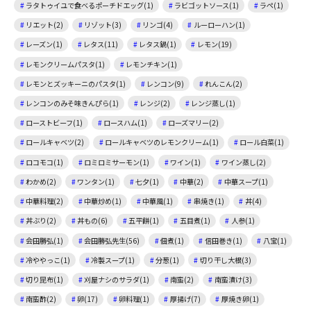
ラタトゥイユで食べるポーチドエッグ(1)
ラビゴットソース(1)
ラペ(1)
リエット(2)
リゾット(3)
リンゴ(4)
ルーローハン(1)
レーズン(1)
レタス(11)
レタス鍋(1)
レモン(19)
レモンクリームパスタ(1)
レモンチキン(1)
レモンとズッキーニのパスタ(1)
レンコン(9)
れんこん(2)
レンコンのみそ味きんぴら(1)
レンジ(2)
レンジ蒸し(1)
ローストビーフ(1)
ロースハム(1)
ローズマリー(2)
ロールキャベツ(2)
ロールキャベツのレモンクリーム(1)
ロール白菜(1)
ロコモコ(1)
ロミロミサーモン(1)
ワイン(1)
ワイン蒸し(2)
わかめ(2)
ワンタン(1)
七夕(1)
中華(2)
中華スープ(1)
中華料理(2)
中華炒め(1)
中華風(1)
串焼き(1)
丼(4)
丼ぶり(2)
丼もの(6)
五平餅(1)
五目煮(1)
人参(1)
会田勝弘(1)
会田勝弘先生(56)
佃煮(1)
信田巻き(1)
八宝(1)
冷ややっこ(1)
冷製スープ(1)
分葱(1)
切り干し大根(3)
切り昆布(1)
刈屋ナシのサラダ(1)
南蛮(2)
南蛮漬け(3)
南蛮酢(2)
卵(17)
卵料理(1)
厚揚げ(7)
厚焼き卵(1)