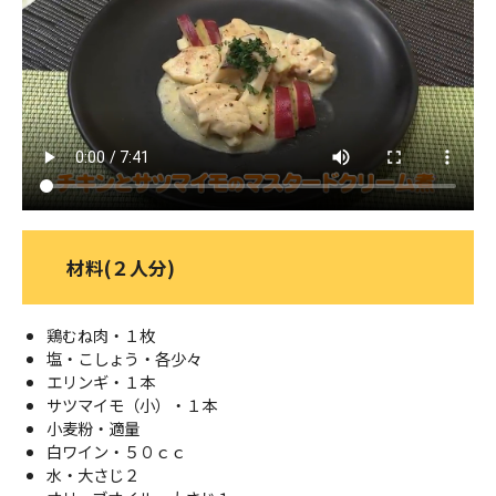
ＹＢＣオンデマンド
やまがた情熱市場
材料(２人分)
鶏むね肉・１枚
塩・こしょう・各少々
エリンギ・１本
サツマイモ（小）・１本
小麦粉・適量
白ワイン・５０ｃｃ
水・大さじ２