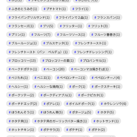
ふきのとうみそ(1)
プチトマト(1)
フライ(1)
フライパングリルサンド(1)
フライパンで２品(1)
フランスパン(1)
フランセーズ(1)
ブリ(5)
フリッター(1)
フリット(3)
プリン(1)
フルーツ(7)
フルーツソース(1)
フルーツ春巻き(1)
ブルールージュ(1)
ブルスケッタ(1)
フレンチトースト(1)
フレンチトースト（パン ペルデュ）(1)
フレンチドレッシング(1)
ブロッコリー(13)
ブロッコリーの茎(1)
プロバンサル(1)
ベークドポテト(1)
ベーコン(20)
ベーコンマヨ焼きそば(1)
ベジたれ(1)
ベニエ(1)
ペペロンチーニ(1)
ペペロンチーノ(4)
ヘルシー(1)
ヘルシーな焼肉(1)
ポーク(1)
ポークステーキ(1)
ポークソテー(2)
ポークディアブル(1)
ポークピカタ(1)
ポーチドエッグ(2)
ポアレ(1)
ボイルドポーク(1)
ホウレンソウ(6)
ほうれんそう(1)
ほうれん草(5)
ポタージュ(5)
ホタテ(5)
ホタテ貝(1)
ホタテ貝のガーリックバター焼き(1)
ホットサンド(1)
ホットチキン(1)
ポテサラ(3)
ポテチ(1)
ポテト(2)