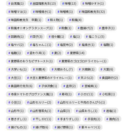
台湾風(1)
吉田理恵先生(13)
味噌(13)
味噌かす汁(1)
味噌マヨ(1)
味噌焼き(1)
味噌煮(1)
味田和教先生(32)
味田和教先生 卒業(1)
和え物(1)
和風(4)
和風オニオングラタンスープ(1)
和食(1)
唐揚げ(2)
唐辛子(1)
回鍋肉(1)
団子(3)
坦々麺(1)
塩(1)
塩こうじ(5)
塩サバ(2)
塩ちゃんこ(1)
塩昆布(2)
塩焼き(1)
塩麴(1)
塩麹(1)
変わり丼(1)
夏(2)
夏野菜(14)
夏野菜のおうちピザトースト(1)
夏野菜のゴロゴロドライカレー(1)
大学いも(1)
大根(4)
大根おろし(7)
大根餅(1)
大葉(6)
大豆(1)
大豆と夏野菜のドライカレー(1)
天ぷら(2)
奥田政行(2)
奥田政行先生(6)
子供洋食(1)
孟宗(2)
宮城県(1)
寺泉トマトのプロヴァンス風(1)
寿司(1)
小エビ(1)
小松菜(1)
小豆(1)
山形セルリー(2)
山形セルリーと牛肉のきんぴら(1)
山形牛(1)
山形雪若丸(1)
山菜(3)
山菜おろし(1)
岩塩(1)
巻きずし(1)
干しエビ(1)
手まりずし(1)
手羽先(2)
挽肉(2)
揚げもの(1)
揚げ物(6)
揚げ野菜(1)
新キャベツ(1)