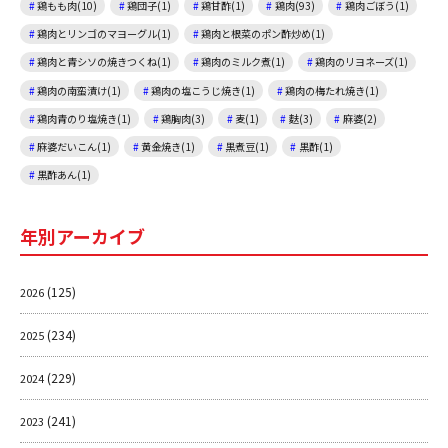
鶏もも肉(10)
鶏団子(1)
鶏甘酢(1)
鶏肉(93)
鶏肉ごぼう(1)
鶏肉とリンゴのマヨーグル(1)
鶏肉と根菜のポン酢炒め(1)
鶏肉と青シソの焼きつくね(1)
鶏肉のミルク煮(1)
鶏肉のリヨネーズ(1)
鶏肉の南蛮漬け(1)
鶏肉の塩こうじ焼き(1)
鶏肉の梅たれ焼き(1)
鶏肉青のり塩焼き(1)
鶏胸肉(3)
麦(1)
麩(3)
麻婆(2)
麻婆だいこん(1)
黄金焼き(1)
黒煮豆(1)
黒酢(1)
黒酢あん(1)
年別アーカイブ
(125)
2026
(234)
2025
(229)
2024
(241)
2023